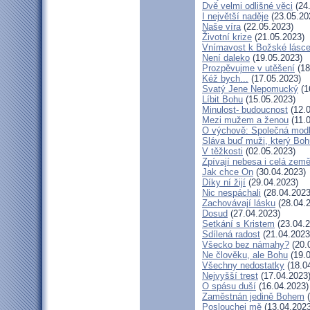
Dvě velmi odlišné věci
(24
I největší naděje
(23.05.20
Naše víra
(22.05.2023)
Životní krize
(21.05.2023)
Vnímavost k Božské lásce.
Není daleko
(19.05.2023)
Prozpěvujme v utěšení
(18
Kéž bych...
(17.05.2023)
Svatý Jene Nepomucký
(1
Líbit Bohu
(15.05.2023)
Minulost- budoucnost
(12.0
Mezi mužem a ženou
(11.
O výchově: Společná modlit
Sláva buď muži, který Bohu
V těžkosti
(02.05.2023)
Zpívají nebesa i celá zem
Jak chce On
(30.04.2023)
Díky ní žijí
(29.04.2023)
Nic nespáchali
(28.04.2023
Zachovávají lásku
(28.04.
Dosud
(27.04.2023)
Setkání s Kristem
(23.04.2
Sdílená radost
(21.04.2023
Všecko bez námahy?
(20.
Ne člověku, ale Bohu
(19.0
Všechny nedostatky
(18.0
Nejvyšší trest
(17.04.2023
O spásu duší
(16.04.2023)
Zaměstnán jedině Bohem
(
Poslouchej mě
(13.04.2023