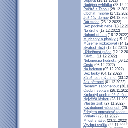
Bojovat
(29.12.2022)
Nadějná vyhlídka
(28.12.2
Počítá s Tebou
(28.12.202
Obohatí mnohé
(27.12.202
Ježíšův domov
(24.12.202
Dát srdce
(23.12.2022)
Bez pochyb nebe
(18.12.2
Na druhé
(17.12.2022)
Nahání strach
(16.12.2022
Mudrlanty a pisálky
(15.12
Můžeme rozkazovat
(14.12
Svatost Boží
(13.12.2022)
Užitečnost práce
(12.12.20
Když...
(11.12.2022)
Nekonečná hodnota
(09.12
Cesta
(06.12.2022)
Na kolenou
(05.12.2022)
Bez lásky
(04.12.2022)
Záležitost jiných lidí
(03.12
Jak přemoci
(01.12.2022)
Nesmím zapomenout
(30.1
Osobní setkání
(29.11.202
Krokodýl aneb můžeš růst:
Největší láskou
(28.11.202
Vlastní zisk
(27.11.2022)
Každodenní všedností
(26.
Zdrojem opravdové radosti 
Vyňatý?
(25.11.2022)
Milost snášet
(23.11.2022)
Výzbroj světla
(22.11.2022