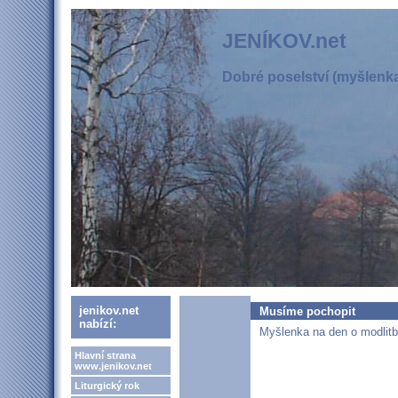
JENÍKOV.net
Dobré poselství (myšlenka,
jenikov.net
Musíme pochopit
nabízí:
Myšlenka na den o modlitb
Hlavní strana
www.jenikov.net
Liturgický rok