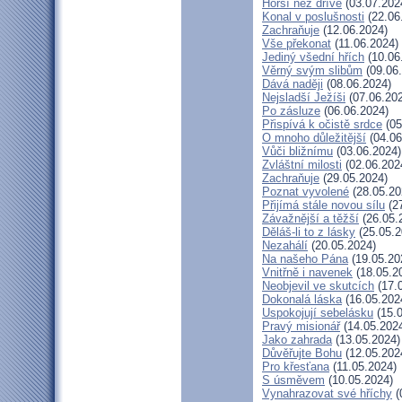
Horší než dříve
(03.07.202
Konal v poslušnosti
(22.06
Zachraňuje
(12.06.2024)
Vše překonat
(11.06.2024)
Jediný všední hřích
(10.06
Věrný svým slibům
(09.06
Dává naději
(08.06.2024)
Nejsladší Ježíši
(07.06.20
Po zásluze
(06.06.2024)
Přispívá k očistě srdce
(05
O mnoho důležitější
(04.06
Vůči bližnímu
(03.06.2024)
Zvláštní milosti
(02.06.202
Zachraňuje
(29.05.2024)
Poznat vyvolené
(28.05.20
Přijímá stále novou sílu
(27
Závažnější a těžší
(26.05.
Děláš-li to z lásky
(25.05.2
Nezahálí
(20.05.2024)
Na našeho Pána
(19.05.20
Vnitřně i navenek
(18.05.2
Neobjevil ve skutcích
(17.
Dokonalá láska
(16.05.202
Uspokojují sebelásku
(15.0
Pravý misionář
(14.05.202
Jako zahrada
(13.05.2024)
Důvěřujte Bohu
(12.05.202
Pro křesťana
(11.05.2024)
S úsměvem
(10.05.2024)
Vynahrazovat své hříchy
(