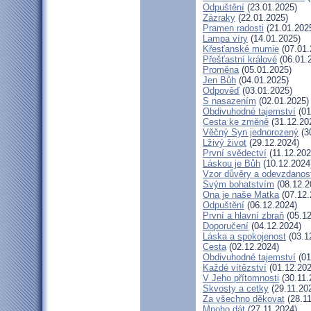
Odpuštění
(23.01.2025)
Zázraky
(22.01.2025)
Pramen radosti
(21.01.202
Lampa víry
(14.01.2025)
Křesťanské mumie
(07.01.
Přešťastní králové
(06.01.
Proměna
(05.01.2025)
Jen Bůh
(04.01.2025)
Odpověď
(03.01.2025)
S nasazením
(02.01.2025)
Obdivuhodné tajemství
(01
Cesta ke změně
(31.12.20
Věčný Syn jednorozený
(3
Lživý život
(29.12.2024)
První svědectví
(11.12.202
Láskou je Bůh
(10.12.2024
Vzor důvěry a odevzdanost
Svým bohatstvím
(08.12.2
Ona je naše Matka
(07.12.
Odpuštění
(06.12.2024)
První a hlavní zbraň
(05.12
Doporučení
(04.12.2024)
Láska a spokojenost
(03.1
Cesta
(02.12.2024)
Obdivuhodné tajemství
(01
Každé vítězství
(01.12.202
V Jeho přítomnosti
(30.11.
Skvosty a cetky
(29.11.20
Za všechno děkovat
(28.11
Mnoho dát
(27.11.2024)