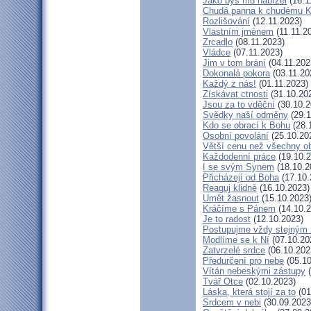
Jako bys mu nabízel
(16.1
Chudá panna k chudému Kr
Rozlišování
(12.11.2023)
Vlastním jménem
(11.11.2
Zrcadlo
(08.11.2023)
Vládce
(07.11.2023)
Jim v tom brání
(04.11.202
Dokonalá pokora
(03.11.20
Každý z nás!
(01.11.2023)
Získávat ctnosti
(31.10.20
Jsou za to vděční
(30.10.2
Svědky naší odměny
(29.1
Kdo se obrací k Bohu
(28.
Osobní povolání
(25.10.20
Větší cenu než všechny ob
Každodenní práce
(19.10.2
I se svým Synem
(18.10.2
Přicházejí od Boha
(17.10.
Reaguj klidně
(16.10.2023)
Umět žasnout
(15.10.2023
Kráčíme s Pánem
(14.10.2
Je to radost
(12.10.2023)
Postupujme vždy stejným
Modlíme se k Ní
(07.10.20
Zatvrzelé srdce
(06.10.202
Předurčení pro nebe
(05.10
Vítán nebeskými zástupy
(
Tvář Otce
(02.10.2023)
Láska, která stojí za to
(01
Srdcem v nebi
(30.09.2023