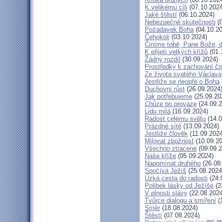
K velikému cíli
(07.10.2024
Jaké štěstí
(06.10.2024)
Nebezpečné skutečnosti
(0
Požadavek Boha
(04.10.20
Čehokoli
(03.10.2024)
Činíme tobě, Pane Bože, 
K přijetí velkých křížů
(01.
Žádný rozdíl
(30.09.2024)
Prostředky k zachování či
Ze života svatého Václava
Jestliže se neopře o Boha
Duchovní růst
(26.09.2024
Jak potřebujeme
(25.09.20
Chůze po provaze
(24.09.2
Lidu milá
(16.09.2024)
Radost celému světu
(14.0
Prázdné sítě
(13.09.2024)
Jestliže člověk
(11.09.2024
Milovat zbožnost
(10.09.20
Všechno ztracené
(09.09.2
Naše kříže
(05.09.2024)
Napomínat druhého
(26.08
Spočívá Ježíš
(25.08.2024
Úzká cesta do radosti
(24.
Polibek lásky od Ježíše
(2
V plnosti slávy
(22.08.2024
Tvůrce dialogu a smíření
(
Směr
(18.08.2024)
Štěstí
(07.08.2024)