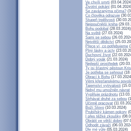
Ve chvíli smrti
(03.04.2024
Životní pokání
(01.04.2024
Se zavázanýma očima?
(3
Co člověka odrazuje
(30.03
Stupeň trpělivosti
(30.03.2
Nejpoučnější kniha
(29.03.
Bohu podobal
(28.03.2024)
Na světě
(27.03.2024)
Sami se sebou
(26.03.202
Největší dědictví
(25.03.20
Přece ví, co potřebujeme
(
Plný lásky a úcty
(23.03.2
Duchovní život
(22.03.202
Dobrý voják
(21.03.2024)
Nejlepší prostředek
(20.03
Ty jsi šťastný pěstoun Kri
Je potřeba se sehnout
(18.
Obrací k Bohu
(17.03.2024
Věrni křesťanskému povol
Tajemství vytrvalosti
(15.0
Nebyl mu umožněn návrat
Vyplňuje prázdnotu
(13.03.
Strhávat druhé za sebou
(1
Účinně pracovat
(11.03.20
Boží Slovo
(10.03.2024)
Prubířský kámen pokory
(0
I přes těžké zkoušky
(08.0
Obrátit ve větší dobro
(07.
Odhodit závaží
(06.03.202
Dle mé vůle
(05.03.2024)