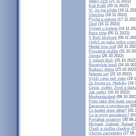
Veliký vzor
(21.11.2022)
Král Králů
(20.11.2022)
Ví, že má křídla
(19.11.202
Všechno
(18.11.2022)
Pýcha a pokora
(17.11.202
Osel
(16.11.2022)
Vytneš u kořene
(14.11.20
Beze mne
(05.11.2022)
V Boží blízkosti
(05.11.202
I když se naše srdce vzpír
Hledal tvou tvář
(02.11.202
Posvátná služba
(31.10.20
Jistota
(26.10.2022)
V milosti Boží
(25.10.2022
Rozptyluje bouři
(24.10.20
Budoucí dobra
(23.10.2022
Nebojte se!
(22.10.2022)
Vyšší cenu než zlato
(19.1
Ze života sv. Hedviky
(16.
Cesta, světlo, život a lásk
Jak veliký
(10.10.2022)
Mnohonásobně
(08.10.202
Proto také dítě bude nazv
Zavazuje a osvobozuje
(03
Co budeš dnes dělat?
(02.
Co je mým povoláním?
(01
Pomáhat ostatním
(30.09.
Michaeli, Gabrieli, Rafaeli
(
Chudí a služba chudým
(27
Všichni zachráněni
(27.09.