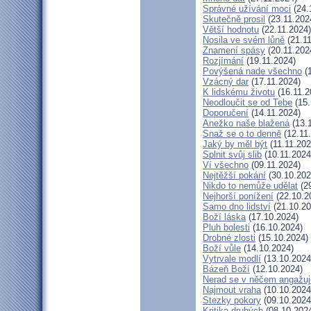
Správné užívání moci
(24.
Skutečně prosil
(23.11.202
Větší hodnotu
(22.11.2024)
Nosila ve svém lůně
(21.11
Znamení spásy
(20.11.202
Rozjímání
(19.11.2024)
Povýšená nade všechno
(1
Vzácný dar
(17.11.2024)
K lidskému životu
(16.11.2
Neodloučit se od Tebe
(15.
Doporučení
(14.11.2024)
Anežko naše blažená
(13.
Snaž se o to denně
(12.11
Jaký by měl být
(11.11.202
Splnit svůj slib
(10.11.2024
Ví všechno
(09.11.2024)
Nejtěžší pokání
(30.10.202
Nikdo to nemůže udělat
(29
Nejhorší ponížení
(22.10.2
Samo dno lidství
(21.10.20
Boží láska
(17.10.2024)
Pluh bolesti
(16.10.2024)
Drobné zlosti
(15.10.2024)
Boží vůle
(14.10.2024)
Vytrvale modlí
(13.10.2024
Bázeň Boží
(12.10.2024)
Nerad se v něčem angažuj
Najmout vraha
(10.10.2024
Stezky pokory
(09.10.2024
Kritika druhých
(08.10.202