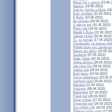
Mnozí žijí v omylu
(23.06.
Násilím
(19.06.2022)
Srdcím Ježíše a Marie
(18
Boží stvoření
(11.06.2022)
K Bohu
(10.06.2022)
Na sklonku
(04.06.2022)
S někým být
(31.05.2022)
Plním slib
(24.05.2022)
Hledět k Bohu
(22.05.2022
Základ všeho
(18.05.2022)
To, co nemáš
(17.05.2022)
Chvalozpěv na dobrotu Bo
Příběh lásky pro zamilova
Darem pro bližní
(10.05.20
Společně
(07.05.2022)
Nade všemi
(02.05.2022)
Jedna příčina
(29.04.2022)
Jak chce On
(28.04.2022)
Jediná síla
(26.04.2022)
Boží lásku
(24.04.2022)
Tisíce příležitostí
(23.04.2
Startovní bod
(19.04.2022)
Námaha
(11.04.2022)
Vítězství
(08.04.2022)
Blaženější
(07.04.2022)
Právě teď
(28.03.2022)
Dívat vzhůru
(27.03.2022)
Vypovídá vše
(20.03.2022)
Šíp vržený vůlí
(18.03.202
Ďáblova kniha smrti
(17.03