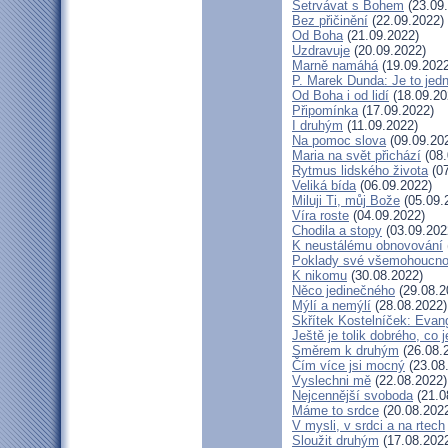
Setrvávat s Bohem
(23.09
Bez přičinění
(22.09.2022)
Od Boha
(21.09.2022)
Uzdravuje
(20.09.2022)
Marně namáhá
(19.09.2022
P. Marek Dunda: Je to jedn
Od Boha i od lidí
(18.09.20
Připomínka
(17.09.2022)
I druhým
(11.09.2022)
Na pomoc slova
(09.09.20
Maria na svět přichází
(08.
Rytmus lidského života
(07
Veliká bída
(06.09.2022)
Miluji Ti, můj Bože
(05.09.
Víra roste
(04.09.2022)
Chodila a stopy
(03.09.202
K neustálému obnovování
Poklady své všemohoucno
K nikomu
(30.08.2022)
Něco jedinečného
(29.08.2
Mýlí a nemýlí
(28.08.2022)
Skřítek Kostelníček: Evang
Ještě je tolik dobrého, co 
Směrem k druhým
(26.08.
Čím více jsi mocný
(23.08
Vyslechni mě
(22.08.2022)
Nejcennější svoboda
(21.0
Máme to srdce
(20.08.202
V mysli, v srdci a na rtech
Sloužit druhým
(17.08.202