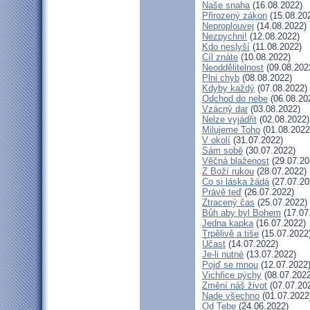
Naše snaha
(16.08.2022)
Přirozený zákon
(15.08.20
Neproplouvej
(14.08.2022)
Nezpychni!
(12.08.2022)
Kdo neslyší
(11.08.2022)
Cíl znáte
(10.08.2022)
Neoddělitelnost
(09.08.202
Plni chyb
(08.08.2022)
Kdyby každý
(07.08.2022)
Odchod do nebe
(06.08.20
Vzácný dar
(03.08.2022)
Nelze vyjádřit
(02.08.2022)
Milujeme Toho
(01.08.2022
V okolí
(31.07.2022)
Sám sobě
(30.07.2022)
Věčná blaženost
(29.07.20
Z Boží rukou
(28.07.2022)
Co si láska žádá
(27.07.20
Právě teď
(26.07.2022)
Ztracený čas
(25.07.2022)
Bůh aby byl Bohem
(17.07
Jedna kapka
(16.07.2022)
Trpělivě a tiše
(15.07.2022
Účast
(14.07.2022)
Je-li nutné
(13.07.2022)
Pojď se mnou
(12.07.2022
Vichřice pýchy
(08.07.2022
Změní náš život
(07.07.20
Nade všechno
(01.07.2022
Od Tebe
(24.06.2022)