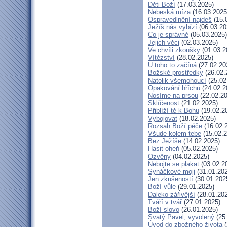
Děti Boží
(17.03.2025)
Nebeská míza
(16.03.2025
Ospravedlnění najdeš
(15.
Ježíš nás vybízí
(06.03.20
Co je správné
(05.03.2025)
Jejich věci
(02.03.2025)
Ve chvíli zkoušky
(01.03.2
Vítězství
(28.02.2025)
U toho to začíná
(27.02.20
Božské prostředky
(26.02.
Natolik všemohoucí
(25.02
Opakování hříchů
(24.02.2
Nosíme na prsou
(22.02.20
Sklíčenost
(21.02.2025)
Přiblíží tě k Bohu
(19.02.2
Vybojovat
(18.02.2025)
Rozsah Boží péče
(16.02.
Všude kolem tebe
(15.02.2
Bez Ježíše
(14.02.2025)
Hasit oheň
(05.02.2025)
Ozvěny
(04.02.2025)
Nebojte se plakat
(03.02.2
Synáčkové moji
(31.01.20
Jen zkušeností
(30.01.202
Boží vůle
(29.01.2025)
Daleko zářivější
(28.01.20
Tváří v tvář
(27.01.2025)
Boží slovo
(26.01.2025)
Svatý Pavel, vyvolený
(25
Úvod do zbožného života
(