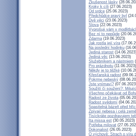
Zkušenost lásky
(28.06.20
Kroky k cíli
(27.06.2023)
Od srdce
(25.06.2023)
Předchůdce pravý byl
(24.
Dvě věci
(23.06.2023)
Slova
(22.06.2023)
Vyprošuji vám v modlitbác
Bez ní to nepůjde
(20.06.2
Zdarma
(19.06.2023)
Jak rostla její víra
(17.06.2
Na poslední hodinku
(16.06
Jediná starost
(14.06.2023
Jediná věc
(13.06.2023)
Služebníkem a nástrojem
(
Pro prázdnotu
(11.06.2023)
Někdy je to těžké
(10.06.2
Křesťanská radost
(09.06.
Pokrme nebeský
(08.06.20
Jste vnímaví?
(07.06.2023
Soužití či soužení?: Milují
Všechno očekávat od Boh
Radost ze života
(05.06.20
Radost svědomí
(04.06.20
Spasitelná bázeň před hří
Zpívají nebesa i celá zem
Tisíckráte pozdravujem te
Ita missa est
(30.05.2023)
Potřeba milovat
(27.05.202
Dokonalost
(26.05.2023)
O výchově: Strach o víru dě