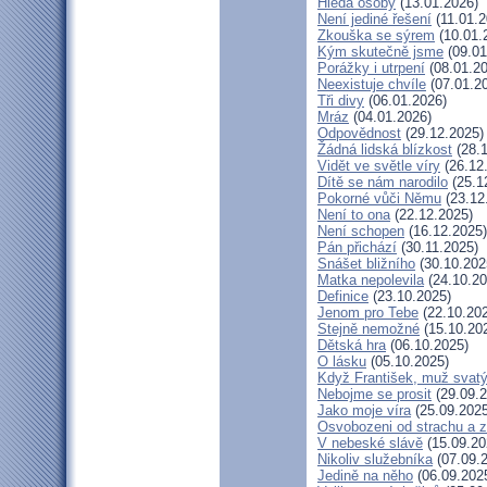
Hledá osoby
(13.01.2026)
Není jediné řešení
(11.01.2
Zkouška se sýrem
(10.01.
Kým skutečně jsme
(09.01
Porážky i utrpení
(08.01.20
Neexistuje chvíle
(07.01.2
Tři divy
(06.01.2026)
Mráz
(04.01.2026)
Odpovědnost
(29.12.2025)
Žádná lidská blízkost
(28.1
Vidět ve světle víry
(26.12
Dítě se nám narodilo
(25.1
Pokorné vůči Němu
(23.12
Není to ona
(22.12.2025)
Není schopen
(16.12.2025)
Pán přichází
(30.11.2025)
Snášet bližního
(30.10.202
Matka nepolevila
(24.10.20
Definice
(23.10.2025)
Jenom pro Tebe
(22.10.20
Stejně nemožné
(15.10.20
Dětská hra
(06.10.2025)
O lásku
(05.10.2025)
Když František, muž svat
Nebojme se prosit
(29.09.2
Jako moje víra
(25.09.2025
Osvobozeni od strachu a z
V nebeské slávě
(15.09.20
Nikoliv služebníka
(07.09.
Jedině na něho
(06.09.202