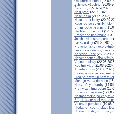
Opuštění dobrého
(27.09.2
Zahrnuje všechny
(26.09.2
Život víry
(25.09.2023)
Naši práci
(22.09.2023)
Naše láska
(21.09.2023)
Nedostatek lásky
(20.09.2
Raduj se se svým Přítele
S nimi pokojně smířit
(13.0
Nechtějí to přijmout
(12.09
Pronesena naprázdno
(03.
Jejich srdce stále poroste
(
Láska rodiny
(28.08.2023)
Pro jeho lásku něco vytrpě
Lékem na všechny naše r
Ze srdce Páně
(25.08.2023
Napomenout svého bližníh
V plnosti slávy
(22.08.2023
Kdo trpí více
(21.08.2023)
K vedení duší
(20.08.2023
Viditelný svět je jako map
Hlad po smysluplném živo
Maria je vzata do nebe
(15
Nerozlučnými druhy
(14.08
Proti vlastnímu dobru
(13.0
Správnou zásadou
(12.08.
Nesmazatelně po celý živo
Síť, do které nachytáme ne
Ve chvíli pokušení
(10.08.
Hledat jen čest a slávu Bo
Unášen prudkým Božským