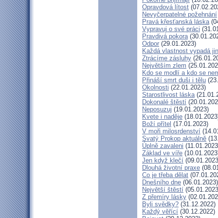
Opravdová lítost
(07.02.20
Nevyčerpatelné požehnání
Pravá křesťanská láska
(0
Vypravuj o své práci
(31.0
Pravdivá pokora
(30.01.20
Odpor
(29.01.2023)
Každá vlastnost vypadá ji
Ztrácíme zásluhy
(26.01.2
Největším zlem
(25.01.202
Kdo se modlí a kdo se ne
Přináší smrt duši i tělu
(23
Okolnosti
(22.01.2023)
Starostlivost láska
(21.01.
Dokonalé štěstí
(20.01.202
Neposuzuj
(19.01.2023)
Kvete i naděje
(18.01.2023
Boží přítel
(17.01.2023)
V moři milosrdenství
(14.0
Svatý Prokop aktuálně
(13
Úplně zavaleni
(11.01.2023
Základ ve víře
(10.01.2023
Jen když klečí
(09.01.2023
Dlouhá životní praxe
(08.0
Co je třeba dělat
(07.01.20
Dnešního dne
(06.01.2023)
Největší štěstí
(05.01.2023
Z přemíry lásky
(02.01.202
Byli svědky?
(31.12.2022)
Každý věřící
(30.12.2022)