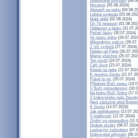
Dobrovolné přijímání
(06.0
Mrzutost
(05.08.2024)
Alespoň na jednu
(04.08.2
Lidská svoboda
(03.08.202
Malé oběti
(02.08.2024)
On Tě neopustí
(01.08.202
Oddanost a lásku
(31.07.2
Pečetí lásky
(30.07.2024)
Ve stavu srdce
(29.07.202
Milosrdným srdcím
(28.07.
Z níž vyrůstá
(27.07.2024)
Daleko od Pána
(26.07.202
Máme všechno
(25.07.202
Ten rozdíl
(24.07.2024)
Celý život
(23.07.2024)
Klepat na nebe
(22.07.202
K novému životu
(21.07.20
Právě to nic
(20.07.2024)
Přitahuje Boží spásu
(19.0
V Boží milosrdenství
(18.0
Na bránu Boží Srdce
(17.0
Z královského rodu David
Není záslužné před Bohe
K životu
(14.07.2024)
Jak potřebujeme
(13.07.20
S trpělivostí
(12.07.2024)
Změní ve spravedlivé
(11.
Drobné skutky
(08.07.2024
Laskavým způsobem
(07.0
Dobrovolné přijímání
(06.0