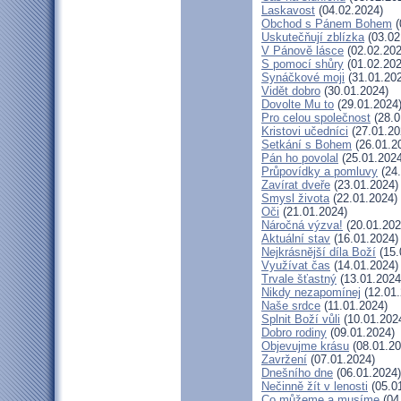
Laskavost
(04.02.2024)
Obchod s Pánem Bohem
(
Uskutečňují zblízka
(03.02
V Pánově lásce
(02.02.202
S pomocí shůry
(01.02.202
Synáčkové moji
(31.01.20
Vidět dobro
(30.01.2024)
Dovolte Mu to
(29.01.2024
Pro celou společnost
(28.0
Kristovi učedníci
(27.01.20
Setkání s Bohem
(26.01.2
Pán ho povolal
(25.01.2024
Průpovídky a pomluvy
(24.
Zavírat dveře
(23.01.2024)
Smysl života
(22.01.2024)
Oči
(21.01.2024)
Náročná výzva!
(20.01.202
Aktuální stav
(16.01.2024)
Nejkrásnější díla Boží
(15.
Využívat čas
(14.01.2024)
Trvale šťastný
(13.01.2024
Nikdy nezapomínej
(12.01.
Naše srdce
(11.01.2024)
Splnit Boží vůli
(10.01.202
Dobro rodiny
(09.01.2024)
Objevujme krásu
(08.01.20
Zavržení
(07.01.2024)
Dnešního dne
(06.01.2024)
Nečinně žít v lenosti
(05.0
Co můžeme a musíme
(04