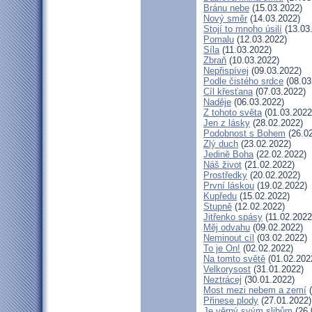
Bránu nebe
(15.03.2022)
Nový směr
(14.03.2022)
Stojí to mnoho úsilí
(13.03
Pomalu
(12.03.2022)
Síla
(11.03.2022)
Zbraň
(10.03.2022)
Nepřispívej
(09.03.2022)
Podle čistého srdce
(08.03
Cíl křesťana
(07.03.2022)
Naděje
(06.03.2022)
Z tohoto světa
(01.03.2022
Jen z lásky
(28.02.2022)
Podobnost s Bohem
(26.02
Zlý duch
(23.02.2022)
Jedině Boha
(22.02.2022)
Náš život
(21.02.2022)
Prostředky
(20.02.2022)
První láskou
(19.02.2022)
Kupředu
(15.02.2022)
Stupně
(12.02.2022)
Jitřenko spásy
(11.02.2022
Měj odvahu
(09.02.2022)
Neminout cíl
(03.02.2022)
To je On!
(02.02.2022)
Na tomto světě
(01.02.202
Velkorysost
(31.01.2022)
Neztrácej
(30.01.2022)
Most mezi nebem a zemí
(
Přinese plody
(27.01.2022)
Je věrný svým slibům
(26.