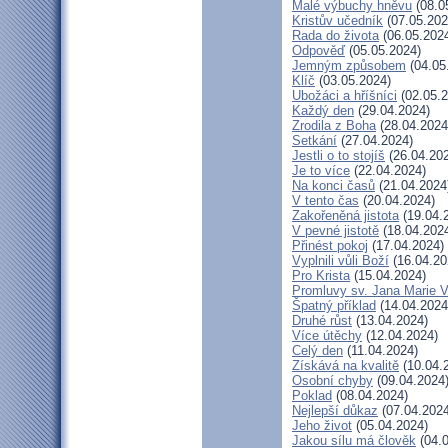
Malé výbuchy hněvu
(08.0
Kristův učedník
(07.05.202
Rada do života
(06.05.202
Odpověď
(05.05.2024)
Jemným způsobem
(04.05
Klíč
(03.05.2024)
Ubožáci a hříšníci
(02.05.2
Každý den
(29.04.2024)
Zrodila z Boha
(28.04.2024
Setkání
(27.04.2024)
Jestli o to stojíš
(26.04.20
Je to více
(22.04.2024)
Na konci časů
(21.04.2024
V tento čas
(20.04.2024)
Zakořeněná jistota
(19.04.
V pevné jistotě
(18.04.202
Přinést pokoj
(17.04.2024)
Vyplnili vůli Boží
(16.04.20
Pro Krista
(15.04.2024)
Promluvy sv. Jana Marie Vi
Špatný příklad
(14.04.2024
Druhé růst
(13.04.2024)
Více útěchy
(12.04.2024)
Celý den
(11.04.2024)
Získává na kvalitě
(10.04.
Osobní chyby
(09.04.2024
Poklad
(08.04.2024)
Nejlepší důkaz
(07.04.2024
Jeho život
(05.04.2024)
Jakou sílu má člověk
(04.0