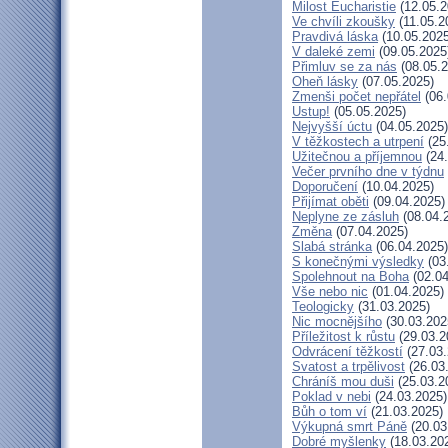
Milost Eucharistie
(12.05.2
Ve chvíli zkoušky
(11.05.2
Pravdivá láska
(10.05.2025
V daleké zemi
(09.05.2025
Přimluv se za nás
(08.05.2
Oheň lásky
(07.05.2025)
Zmenši počet nepřátel
(06.
Ustup!
(05.05.2025)
Nejvyšší úctu
(04.05.2025)
V těžkostech a utrpení
(25
Užitečnou a příjemnou
(24.
Večer prvního dne v týdnu
Doporučení
(10.04.2025)
Přijímat oběti
(09.04.2025)
Neplyne ze zásluh
(08.04.
Změna
(07.04.2025)
Slabá stránka
(06.04.2025)
S konečnými výsledky
(03
Spolehnout na Boha
(02.04
Vše nebo nic
(01.04.2025)
Teologicky
(31.03.2025)
Nic mocnějšího
(30.03.202
Příležitost k růstu
(29.03.2
Odvrácení těžkostí
(27.03.
Svatost a trpělivost
(26.03
Chráníš mou duši
(25.03.2
Poklad v nebi
(24.03.2025)
Bůh o tom ví
(21.03.2025)
Výkupná smrt Páně
(20.03
Dobré myšlenky
(18.03.20