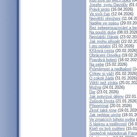
Kdo stojí po jejich boku
(04
Josefe, synu Davidův
(01.
Právě proto
(16.04.2026)
Ve svůj čas
(12.04.2026)
Největší ohrožení
(11.04.2
Naděje ve spásu
(29.03.20
Bez sebeprosazování a bez
Na poušti duše
(08.03.202
Nejslabší článek
(23.02.20
Jak mohu přispět
(22.02.2
I pro ostatní
(21.02.2026)
Křížová cesta
(20.02.2026
Obrácení člověka
(19.02.2
Pravdivá bolest
(18.02.202
Na sebe
(15.02.2026)
Průměrnost a nedbalost
(1
Církev si váží
(01.02.2026
O cokoli žádá
(31.01.2026)
Větší než ztráta
(25.01.20
Možná
(24.01.2026)
Dar
(23.01.2026)
Jak potvrzují dějiny
(22.01
Způsob života
(21.01.2026
Připomínat
(20.01.2026)
Zkroť také mne
(19.01.202
Jak nejlépe umíte
(18.01.2
Ve zmatcích tohoto světa
(
S láskou a trpělivostí
(16.0
Kteří mi byli svěřeni
(15.01
Společně následovali Pán