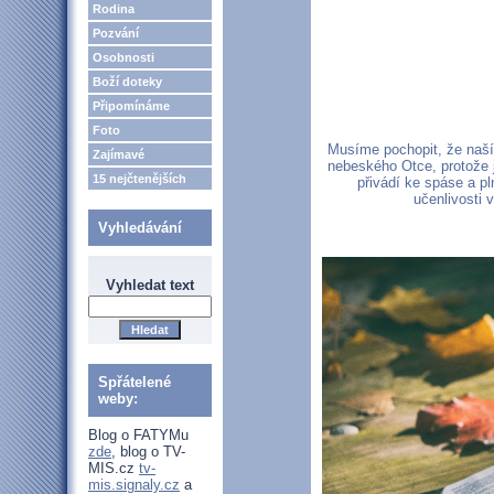
Rodina
Pozvání
Osobnosti
Boží doteky
Připomínáme
Foto
Musíme pochopit, že naší
Zajímavé
nebeského Otce, protože 
15 nejčtenějších
přivádí ke spáse a pl
učenlivosti 
Vyhledávání
Vyhledat text
Spřátelené
weby:
Blog o FATYMu
zde
, blog o TV-
MIS.cz
tv-
mis.signaly.cz
a