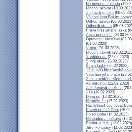
Na pevném základu
(11.03
Mnoho milovat
(10.03.2023
Získávat ctnosti
(09.03.20
Všichni jsou Božím obraz
Odhoď daleko
(06.03.2023
Odhodili strach
(05.03.202
Pravá křesťanská láska
(0
Abys nepodlehl
(03.03.202
Opravdoví křesťané
(02.03
(01.03.2023)
V nitru
(01.03.2023)
Moudrý člověk
(28.02.2023
S vděčností
(27.02.2023)
S výjimkou
(26.02.2023)
Škola lásky
(25.02.2023)
12 stupňů křesťanské pok
Všechna jeho práce
(23.02
Z listu svatého Klementa I
Až narostou
(21.02.2023)
Zakořeňovat do Boha
(20.0
Vše
(19.02.2023)
Dívej se
(18.02.2023)
Nemůže žít
(17.02.2023)
Náchylnost obviňovat Boh
Pevně přesvědčeni
(15.02.
Pojetí Boha
(14.02.2023)
Nesnadná a obětavá
(13.0
Předat je duši
(12.02.2023)
Jitřenko spásy
(11.02.2023
Pokorně přijímají
(10.02.20