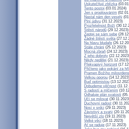
Uskutečňují zblízka
(03.01
Tento postoj
(03.01.2024)
Jen s proplouváním
(02.01
Nastal nám den veselý
(01
Plní údivu
(31.12.2023)
Prozřetelnost Boží
(30.12.
Štěstí národů
(29.12.2023)
Zeptej se sám sebe
(28.12
Žádné štěstí světa
(27.12.
Na hlavu bludaře
(26.12.20
Stále chrání
(25.12.2023)
Mocná zbraň
(24.12.2023)
Z jeho dobroty
(22.12.2023
Nikdy nedělej
(21.12.2023)
Překvapivý horizont
(17.12
Přičteno jako pokání za hř
Pramen Božího milosrdens
Velkou oporou
(14.12.2023
Buď optimistou
(13.12.202
Dobudeme věčnost
(11.12.
S radostí a mlčením
(10.12
Odhaluje plán svatosti
(05.
Učí se milovat
(30.11.2023
Duchovní radost
(30.11.20
Nosí v srdci
(29.11.2023)
Závistivý a svatý
(20.11.2
Největší zlo
(19.11.2023)
Velké věci
(18.11.2023)
Ať se raduje
(17.11.2023)