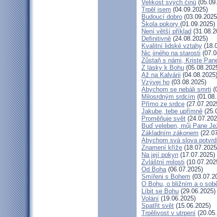
Velikost svých činů
(05.09
Trpěl jsem
(04.09.2025)
Budoucí dobro
(03.09.2025
Škola pokory
(01.09.2025)
Není větší příklad
(31.08.2
Definitivně
(24.08.2025)
Kvalitní lidské vztahy
(18.
Nic jiného na starosti
(07.0
Zůstaň s námi, Kriste Pan
Z lásky k Bohu
(05.08.202
Až na Kalvárii
(04.08.2025
Vzývej ho
(03.08.2025)
Abychom se nebáli smrti
(
Milosrdným srdcím
(01.08.
Přímo ze srdce
(27.07.202
Jakube, tebe upřímně
(25.
Proměňuje svět
(24.07.202
Buď veleben, můj Pane Jež
Základním zákonem
(22.07
Abychom svá slova potvrdi
Znamení kříže
(18.07.2025
Na její pokyn
(17.07.2025)
Zvláštní milosti
(10.07.202
Od Boha
(06.07.2025)
Smířeni s Bohem
(03.07.2
O Bohu, o bližním a o sob
Líbit se Bohu
(29.06.2025)
Volání
(19.06.2025)
Spatřit svět
(15.06.2025)
Trpělivost v utrpení
(20.05