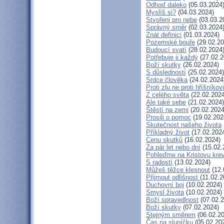
Odhoď daleko
(05.03.2024
Myslíš si?
(04.03.2024)
Stvořeni pro nebe
(03.03.2
Správný směr
(02.03.2024
Znát definici
(01.03.2024)
Pozemské bouře
(29.02.20
Budoucí svatí
(28.02.2024
Potřebuje ji každý
(27.02.2
Boží skutky
(26.02.2024)
S důsledností
(25.02.2024)
Srdce člověka
(24.02.2024
Proti zlu ne proti hříšníkovi
Z celého světa
(22.02.2024
Ale také sebe
(21.02.2024)
Štěstí na zemi
(20.02.2024
Prosili o pomoc
(19.02.202
Skutečnost našeho života
Příkladný život
(17.02.202
Cenu skutků
(16.02.2024)
Za pár let nebo dní
(15.02.
Pohleďme na Kristovu kre
S radostí
(13.02.2024)
Můžeš těžce klesnout
(12.
Přijmout odlišnost
(11.02.2
Duchovní boj
(10.02.2024)
Smysl života
(10.02.2024)
Boží spravedlnost
(07.02.2
Boží skutky
(07.02.2024)
Stejným směrem
(06.02.20
Čas na sluníčku
(05.02.20