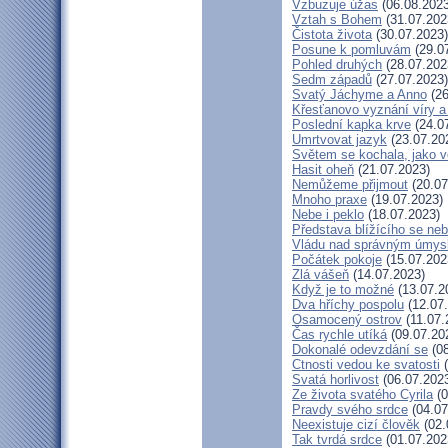
Vzbuzuje úžas
(06.08.2023
Vztah s Bohem
(31.07.202
Čistota života
(30.07.2023)
Posune k pomluvám
(29.0
Pohled druhých
(28.07.202
Sedm západů
(27.07.2023)
Svatý Jáchyme a Anno
(26
Křesťanovo vyznání víry a
Poslední kapka krve
(24.0
Umrtvovat jazyk
(23.07.20
Světem se kochala, jako v
Hasit oheň
(21.07.2023)
Nemůžeme přijmout
(20.07
Mnoho praxe
(19.07.2023)
Nebe i peklo
(18.07.2023)
Představa blížícího se ne
Vládu nad správným úmys
Počátek pokoje
(15.07.202
Zlá vášeň
(14.07.2023)
Když je to možné
(13.07.2
Dva hříchy pospolu
(12.07
Osamocený ostrov
(11.07.
Čas rychle utíká
(09.07.20
Dokonalé odevzdání se
(08
Ctnosti vedou ke svatosti
(
Svatá horlivost
(06.07.202
Ze života svatého Cyrila
(0
Pravdy svého srdce
(04.07
Neexistuje cizí člověk
(02.
Tak tvrdá srdce
(01.07.202