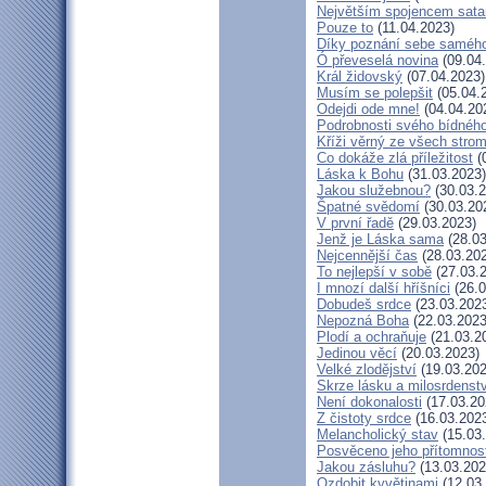
Největším spojencem sata
Pouze to
(11.04.2023)
Díky poznání sebe saméh
Ó převeselá novina
(09.04
Král židovský
(07.04.2023)
Musím se polepšit
(05.04.
Odejdi ode mne!
(04.04.20
Podrobnosti svého bídného
Kříži věrný ze všech stro
Co dokáže zlá příležitost
(
Láska k Bohu
(31.03.2023)
Jakou služebnou?
(30.03.2
Špatné svědomí
(30.03.20
V první řadě
(29.03.2023)
Jenž je Láska sama
(28.03
Nejcennější čas
(28.03.20
To nejlepší v sobě
(27.03.
I mnozí další hříšníci
(26.0
Dobudeš srdce
(23.03.202
Nepozná Boha
(22.03.2023
Plodí a ochraňuje
(21.03.2
Jedinou věcí
(20.03.2023)
Velké zlodějství
(19.03.202
Skrze lásku a milosrdenstv
Není dokonalosti
(17.03.20
Z čistoty srdce
(16.03.202
Melancholický stav
(15.03
Posvěceno jeho přítomnos
Jakou zásluhu?
(13.03.202
Ozdobit kvvětinami
(12.03