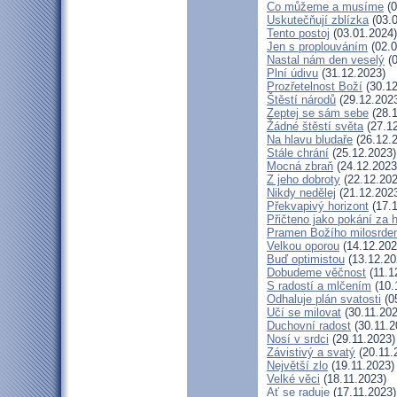
Co můžeme a musíme
(0
Uskutečňují zblízka
(03.0
Tento postoj
(03.01.2024)
Jen s proplouváním
(02.0
Nastal nám den veselý
(0
Plní údivu
(31.12.2023)
Prozřetelnost Boží
(30.12
Štěstí národů
(29.12.202
Zeptej se sám sebe
(28.1
Žádné štěstí světa
(27.12
Na hlavu bludaře
(26.12.
Stále chrání
(25.12.2023)
Mocná zbraň
(24.12.2023
Z jeho dobroty
(22.12.202
Nikdy nedělej
(21.12.202
Překvapivý horizont
(17.1
Přičteno jako pokání za 
Pramen Božího milosrden
Velkou oporou
(14.12.202
Buď optimistou
(13.12.20
Dobudeme věčnost
(11.1
S radostí a mlčením
(10.
Odhaluje plán svatosti
(0
Učí se milovat
(30.11.202
Duchovní radost
(30.11.2
Nosí v srdci
(29.11.2023)
Závistivý a svatý
(20.11.
Největší zlo
(19.11.2023)
Velké věci
(18.11.2023)
Ať se raduje
(17.11.2023)