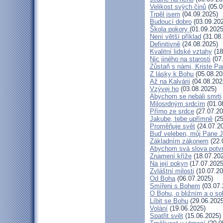
Velikost svých činů
(05.0
Trpěl jsem
(04.09.2025)
Budoucí dobro
(03.09.20
Škola pokory
(01.09.2025
Není větší příklad
(31.08
Definitivně
(24.08.2025)
Kvalitní lidské vztahy
(18
Nic jiného na starosti
(07
Zůstaň s námi, Kriste Pa
Z lásky k Bohu
(05.08.20
Až na Kalvárii
(04.08.202
Vzývej ho
(03.08.2025)
Abychom se nebáli smrti
Milosrdným srdcím
(01.0
Přímo ze srdce
(27.07.20
Jakube, tebe upřímně
(25
Proměňuje svět
(24.07.2
Buď veleben, můj Pane Je
Základním zákonem
(22.
Abychom svá slova potvrd
Znamení kříže
(18.07.20
Na její pokyn
(17.07.2025
Zvláštní milosti
(10.07.20
Od Boha
(06.07.2025)
Smířeni s Bohem
(03.07.
O Bohu, o bližním a o so
Líbit se Bohu
(29.06.2025
Volání
(19.06.2025)
Spatřit svět
(15.06.2025)