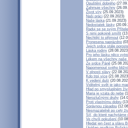
Opuštění dobrého
(27.09
Zahrnuje všechny
(26.09
Život víry
(25.09.2023)
Naši práci
(22.09.2023)
Naše láska
(21.09.2023)
Nedostatek lásky
(20.09.
Raduj se se svým Přítel
S nimi pokojně smířit
(13
Nechtějí to přijmout
(12.0
Pronesena naprázdno
(03
Jejich srdce stále porost
Láska rodiny
(28.08.2023
Pro jeho lásku něco vytr
Lékem na všechny naše 
Ze srdce Páně
(25.08.20
Napomenout svého bližn
V plnosti slávy
(22.08.20
Kdo trpí více
(21.08.2023
K vedení duší
(20.08.202
Viditelný svět je jako ma
Hlad po smysluplném živ
Maria je vzata do nebe
(1
Nerozlučnými druhy
(14.0
Proti vlastnímu dobru
(13
Správnou zásadou
(12.08
Nesmazatelně po celý ži
Síť, do které nachytáme 
Ve chvíli pokušení
(10.08
Hledat jen čest a slávu B
Unášen prudkým Božsk