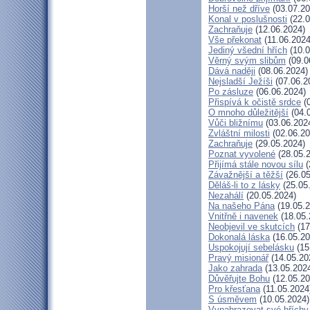
Horší než dříve
(03.07.20
Konal v poslušnosti
(22.0
Zachraňuje
(12.06.2024)
Vše překonat
(11.06.2024
Jediný všední hřích
(10.0
Věrný svým slibům
(09.0
Dává naději
(08.06.2024)
Nejsladší Ježíši
(07.06.2
Po zásluze
(06.06.2024)
Přispívá k očistě srdce
(0
O mnoho důležitější
(04.
Vůči bližnímu
(03.06.202
Zvláštní milosti
(02.06.20
Zachraňuje
(29.05.2024)
Poznat vyvolené
(28.05.
Přijímá stále novou sílu
(
Závažnější a těžší
(26.05
Děláš-li to z lásky
(25.05
Nezahálí
(20.05.2024)
Na našeho Pána
(19.05.2
Vnitřně i navenek
(18.05.
Neobjevil ve skutcích
(17
Dokonalá láska
(16.05.20
Uspokojují sebelásku
(15
Pravý misionář
(14.05.20
Jako zahrada
(13.05.202
Důvěřujte Bohu
(12.05.20
Pro křesťana
(11.05.2024
S úsměvem
(10.05.2024)
Vynahrazovat své hříchy