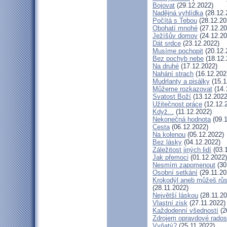
Bojovat
(29.12.2022)
Nadějná vyhlídka
(28.12.
Počítá s Tebou
(28.12.20
Obohatí mnohé
(27.12.20
Ježíšův domov
(24.12.20
Dát srdce
(23.12.2022)
Musíme pochopit
(20.12.
Bez pochyb nebe
(18.12.
Na druhé
(17.12.2022)
Nahání strach
(16.12.202
Mudrlanty a pisálky
(15.1
Můžeme rozkazovat
(14.
Svatost Boží
(13.12.2022
Užitečnost práce
(12.12.
Když...
(11.12.2022)
Nekonečná hodnota
(09.1
Cesta
(06.12.2022)
Na kolenou
(05.12.2022)
Bez lásky
(04.12.2022)
Záležitost jiných lidí
(03.
Jak přemoci
(01.12.2022)
Nesmím zapomenout
(30
Osobní setkání
(29.11.20
Krokodýl aneb můžeš růst
(28.11.2022)
Největší láskou
(28.11.20
Vlastní zisk
(27.11.2022)
Každodenní všedností
(2
Zdrojem opravdové radost
Vyňatý?
(25.11.2022)