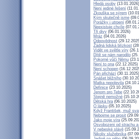
Hledá osoby
(13.01.2026
Není jediné řešení
(11.01
Zkouška se sýrem
(10.01
Kým skutečně jsme
(09.
Porážky i utrpení
(08.01.
Neexistuje chvíle
(07.01.
Tři divy
(06.01.2026)
Mráz
(04.01.2026)
Odpovědnost
(29.12.2025
Žádná lidská blízkost
(28
Vidět ve světle víry
(26.1
Dítě se nám narodilo
(25.
Pokorné vůči Němu
(23.1
Není to ona
(22.12.2025)
Není schopen
(16.12.202
Pán přichází
(30.11.2025
Snášet bližního
(30.10.20
Matka nepolevila
(24.10.
Definice
(23.10.2025)
Jenom pro Tebe
(22.10.2
Stejně nemožné
(15.10.2
Dětská hra
(06.10.2025)
O lásku
(05.10.2025)
Když František, muž sva
Nebojme se prosit
(29.09
Jako moje víra
(25.09.20
Osvobozeni od strachu a
V nebeské slávě
(15.09.
Nikoliv služebníka
(07.09
Jedině na něho
(06.09.20