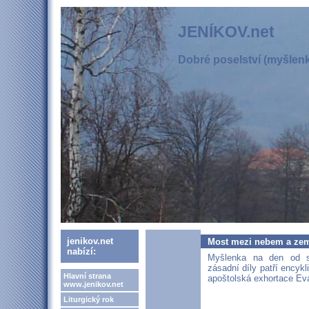
JENÍKOV.net
Dobré poselství (myšlenka
jenikov.net
Most mezi nebem a ze
nabízí:
Myšlenka na den od s
zásadní díly patří encyk
Hlavní strana
apoštolská exhortace Evan
www.jenikov.net
Liturgický rok