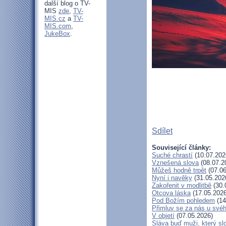
další blog o TV-
MIS
zde
,
TV-
MIS.cz
a
TV-
MIS.com
,
JukeBox
.
Sdílet
Související články:
Suché chrastí
(10.07.202
Vznešená slova
(08.07.2
Můžeš hodně trpět
(07.06
Nyní i navěky
(31.05.202
Zakořenit v modlitbě
(30.
Otcova láska
(17.05.2026
Pod Božím pohledem
(14
Přimluv se za nás u své
V objetí
(07.05.2026)
Sláva buď muži, který sl