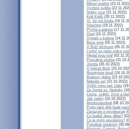
Milost snášet
(23.11.2022
Výzbroj světla
(22.11.202
Veliký vzor
(21.11.2022)
Král Králů
(20.11.2022)
Ví, že má křídla
(19.11.2
Všechno
(18.11.2022)
Pýcha a pokora
(17.11.2
Osel
(16.11.2022)
Vytneš u kořene
(14.11.2
Beze mne
(05.11.2022)
V Boží blízkosti
(05.11.2
I když se naše srdce vzp
Hledal tvou tvář
(02.11.2
Posvátná služba
(31.10.
Jistota
(26.10.2022)
V milosti Boží
(25.10.202
Rozptyluje bouři
(24.10.2
Budoucí dobra
(23.10.20
Nebojte se!
(22.10.2022)
Vyšší cenu než zlato
(19
Ze života sv. Hedviky
(16
Cesta, světlo, život a lá
Jak veliký
(10.10.2022)
Mnohonásobně
(08.10.20
Proto také dítě bude naz
Zavazuje a osvobozuje
(0
Co budeš dnes dělat?
(02
Co je mým povoláním?
(0
Pomáhat ostatním
(30.09
Michaeli, Gabrieli, Rafael