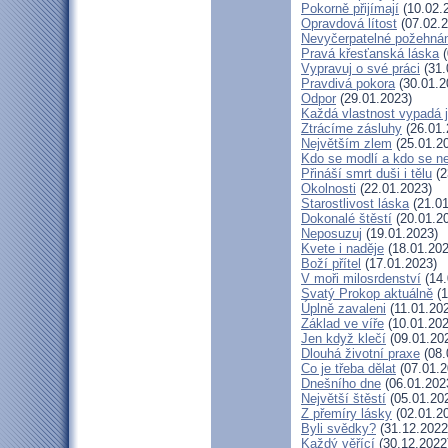
Pokorně přijímají
(10.02.
Opravdová lítost
(07.02.2
Nevyčerpatelné požehná
Pravá křesťanská láska
(
Vypravuj o své práci
(31.
Pravdivá pokora
(30.01.2
Odpor
(29.01.2023)
Každá vlastnost vypadá j
Ztrácíme zásluhy
(26.01.
Největším zlem
(25.01.2
Kdo se modlí a kdo se n
Přináší smrt duši i tělu
(2
Okolnosti
(22.01.2023)
Starostlivost láska
(21.01
Dokonalé štěstí
(20.01.2
Neposuzuj
(19.01.2023)
Kvete i naděje
(18.01.202
Boží přítel
(17.01.2023)
V moři milosrdenství
(14.
Svatý Prokop aktuálně
(1
Úplně zavaleni
(11.01.20
Základ ve víře
(10.01.202
Jen když klečí
(09.01.20
Dlouhá životní praxe
(08.
Co je třeba dělat
(07.01.2
Dnešního dne
(06.01.202
Největší štěstí
(05.01.20
Z přemíry lásky
(02.01.2
Byli svědky?
(31.12.2022
Každý věřící
(30.12.2022