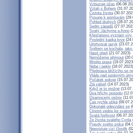
Vzbuzuje úžas
(06.08.20
Vztah s Bohem
(31.07.20
Čistota života
(30.07.202
Posune k pomluvám
(29.
Pohled druhých
(28.07.20
Sedm západů
(27.07.202
Svatý Jáchyme a Anno
(
Křesťanovo vyznání víry 
Poslední kapka krve
(24.
Umrtvovat jazyk
(23.07.2
Světem se kochala, jako 
Hasit oheň
(21.07.2023)
Nemůžeme přijmout
(20.
Mnoho praxe
(19.07.2023
Nebe i peklo
(18.07.2023
Představa blížícího se n
Vládu nad správným úm
Počátek pokoje
(15.07.20
Zlá vášeň
(14.07.2023)
Když je to možné
(13.07.
Dva hříchy pospolu
(12.0
Osamocený ostrov
(11.0
Čas rychle utíká
(09.07.2
Dokonalé odevzdání se
(
Ctnosti vedou ke svatost
Svatá horlivost
(06.07.20
Ze života svatého Cyrila
Pravdy svého srdce
(04.
Neexistuje cizí člověk
(02