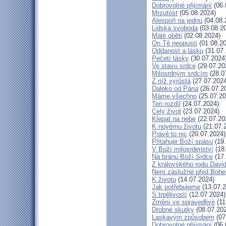
Dobrovolné přijímání
(06.
Mrzutost
(05.08.2024)
Alespoň na jednu
(04.08.
Lidská svoboda
(03.08.2
Malé oběti
(02.08.2024)
On Tě neopustí
(01.08.20
Oddanost a lásku
(31.07.
Pečetí lásky
(30.07.2024
Ve stavu srdce
(29.07.20
Milosrdným srdcím
(28.0
Z níž vyrůstá
(27.07.2024
Daleko od Pána
(26.07.2
Máme všechno
(25.07.20
Ten rozdíl
(24.07.2024)
Celý život
(23.07.2024)
Klepat na nebe
(22.07.20
K novému životu
(21.07.
Právě to nic
(20.07.2024)
Přitahuje Boží spásu
(19.
V Boží milosrdenství
(18
Na bránu Boží Srdce
(17.
Z královského rodu Davi
Není záslužné před Boh
K životu
(14.07.2024)
Jak potřebujeme
(13.07.2
S trpělivostí
(12.07.2024)
Změní ve spravedlivé
(11
Drobné skutky
(08.07.20
Laskavým způsobem
(07
Dobrovolné přijímání
(06.