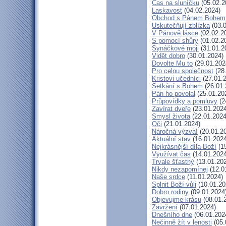
Čas na sluníčku
(05.02.2
Laskavost
(04.02.2024)
Obchod s Pánem Bohem
Uskutečňují zblízka
(03.0
V Pánově lásce
(02.02.2
S pomocí shůry
(01.02.2
Synáčkové moji
(31.01.2
Vidět dobro
(30.01.2024)
Dovolte Mu to
(29.01.202
Pro celou společnost
(28
Kristovi učedníci
(27.01.
Setkání s Bohem
(26.01.
Pán ho povolal
(25.01.20
Průpovídky a pomluvy
(2
Zavírat dveře
(23.01.2024
Smysl života
(22.01.2024
Oči
(21.01.2024)
Náročná výzva!
(20.01.2
Aktuální stav
(16.01.2024
Nejkrásnější díla Boží
(15
Využívat čas
(14.01.2024
Trvale šťastný
(13.01.20
Nikdy nezapomínej
(12.0
Naše srdce
(11.01.2024)
Splnit Boží vůli
(10.01.20
Dobro rodiny
(09.01.2024
Objevujme krásu
(08.01.
Zavržení
(07.01.2024)
Dnešního dne
(06.01.202
Nečinně žít v lenosti
(05.