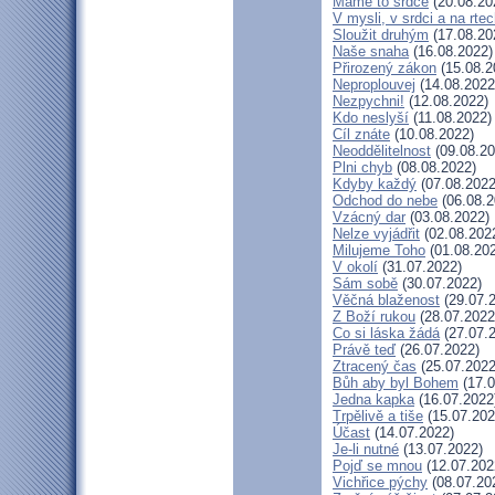
Máme to srdce
(20.08.20
V mysli, v srdci a na rte
Sloužit druhým
(17.08.20
Naše snaha
(16.08.2022)
Přirozený zákon
(15.08.2
Neproplouvej
(14.08.2022
Nezpychni!
(12.08.2022)
Kdo neslyší
(11.08.2022)
Cíl znáte
(10.08.2022)
Neoddělitelnost
(09.08.20
Plni chyb
(08.08.2022)
Kdyby každý
(07.08.2022
Odchod do nebe
(06.08.2
Vzácný dar
(03.08.2022)
Nelze vyjádřit
(02.08.202
Milujeme Toho
(01.08.20
V okolí
(31.07.2022)
Sám sobě
(30.07.2022)
Věčná blaženost
(29.07.
Z Boží rukou
(28.07.2022
Co si láska žádá
(27.07.
Právě teď
(26.07.2022)
Ztracený čas
(25.07.2022
Bůh aby byl Bohem
(17.0
Jedna kapka
(16.07.2022
Trpělivě a tiše
(15.07.202
Účast
(14.07.2022)
Je-li nutné
(13.07.2022)
Pojď se mnou
(12.07.202
Vichřice pýchy
(08.07.20