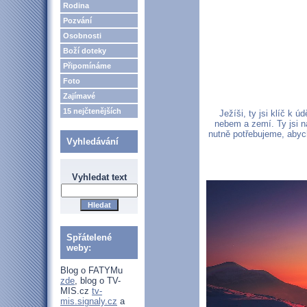
Rodina
Pozvání
Osobnosti
Boží doteky
Připomínáme
Foto
Zajímavé
15 nejčtenějších
Ježíši, ty jsi klíč k 
nebem a zemí. Ty jsi n
nutně potřebujeme, abyc
Vyhledávání
Vyhledat text
Spřátelené
weby:
Blog o FATYMu
zde
, blog o TV-
MIS.cz
tv-
mis.signaly.cz
a