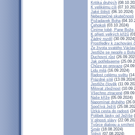
Kritika druhých
(08.10.20
K velikému cíli
(07.10.20
Jaké štěstí
(06.10.2024)
Nebezpečné skutečnosti
Požadavek Boha
(04.10.
Čehokoli
(03.10.2024)
Činíme tobě, Pane Bože,
K přijetí velkých křížů
(01
Žádný rozdíl
(30.09.2024
Prostředky k zachování č
Ze života svatého Václa
Jestliže se neopře o Boh
Duchovní růst
(26.09.202
Jak potřebujeme
(25.09.2
Chůze po provaze
(24.09
Lidu milá
(16.09.2024)
Radost celému světu
(14
Prázdné sítě
(13.09.2024
Jestliže člověk
(11.09.20
Milovat zbožnost
(10.09.
Všechno ztracené
(09.09
Naše kříže
(05.09.2024)
Napomínat druhého
(26.0
Spočívá Ježíš
(25.08.20
Úzká cesta do radosti
(24
Polibek lásky od Ježíše
(
V plnosti slávy
(22.08.20
Tvůrce dialogu a smíření
Směr
(18.08.2024)
Štěstí
(07.08.2024)