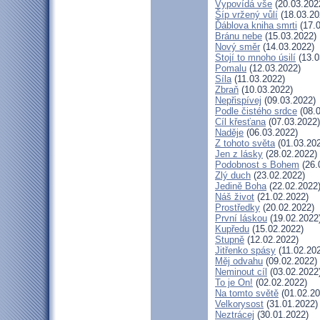
Vypovídá vše
(20.03.202
Šíp vržený vůlí
(18.03.20
Ďáblova kniha smrti
(17.0
Bránu nebe
(15.03.2022)
Nový směr
(14.03.2022)
Stojí to mnoho úsilí
(13.0
Pomalu
(12.03.2022)
Síla
(11.03.2022)
Zbraň
(10.03.2022)
Nepřispívej
(09.03.2022)
Podle čistého srdce
(08.0
Cíl křesťana
(07.03.2022)
Naděje
(06.03.2022)
Z tohoto světa
(01.03.20
Jen z lásky
(28.02.2022)
Podobnost s Bohem
(26.
Zlý duch
(23.02.2022)
Jedině Boha
(22.02.2022
Náš život
(21.02.2022)
Prostředky
(20.02.2022)
První láskou
(19.02.2022
Kupředu
(15.02.2022)
Stupně
(12.02.2022)
Jitřenko spásy
(11.02.20
Měj odvahu
(09.02.2022)
Neminout cíl
(03.02.2022
To je On!
(02.02.2022)
Na tomto světě
(01.02.20
Velkorysost
(31.01.2022)
Neztrácej
(30.01.2022)