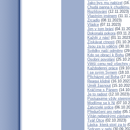
Jako bys mu nabízel
(16.
Chudá panna k chudému 
Rozlišování
(12.11.2023)
Vlastním jménem
(11.11.
Zrcadlo
(08.11.2023)
Vládce
(07.11.2023)
Jim v tom brání
(04.11.2
Dokonalá pokora
(03.11.2
Každý z nás!
(01.11.2023
Získávat ctnosti
(31.10.2
Jsou za to vděční
(30.10
Svědky naší odměny
(29
Kdo se obrací k Bohu
(28
Osobní povolání
(25.10.2
Větší cenu než všechny 
Každodenní práce
(19.10
I se svým Synem
(18.10
Přicházejí od Boha
(17.1
Reaguj klidně
(16.10.202
Umět žasnout
(15.10.202
Kráčíme s Pánem
(14.10
Je to radost
(12.10.2023)
Postupujme vždy stejn
Modlíme se k Ní
(07.10.2
Zatvrzelé srdce
(06.10.20
Předurčení pro nebe
(05.
Vítán nebeskými zástup
Tvář Otce
(02.10.2023)
Láska, která stojí za to
(0
Srdcem v nebi
(30.09.20