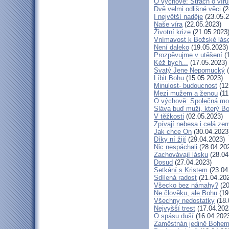
O výchově: Strach o víru 
Dvě velmi odlišné věci
(2
I největší naděje
(23.05.2
Naše víra
(22.05.2023)
Životní krize
(21.05.2023
Vnímavost k Božské lásc
Není daleko
(19.05.2023)
Prozpěvujme v utěšení
(1
Kéž bych...
(17.05.2023)
Svatý Jene Nepomucký
(
Líbit Bohu
(15.05.2023)
Minulost- budoucnost
(12
Mezi mužem a ženou
(11
O výchově: Společná modl
Sláva buď muži, který Bo
V těžkosti
(02.05.2023)
Zpívají nebesa i celá ze
Jak chce On
(30.04.2023
Díky ní žijí
(29.04.2023)
Nic nespáchali
(28.04.20
Zachovávají lásku
(28.04
Dosud
(27.04.2023)
Setkání s Kristem
(23.04
Sdílená radost
(21.04.20
Všecko bez námahy?
(20
Ne člověku, ale Bohu
(19
Všechny nedostatky
(18.
Nejvyšší trest
(17.04.202
O spásu duší
(16.04.202
Zaměstnán jedině Bohe