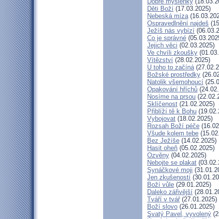
Dobré myšlenky
(18.03.2
Děti Boží
(17.03.2025)
Nebeská míza
(16.03.20
Ospravedlnění najdeš
(15
Ježíš nás vybízí
(06.03.
Co je správné
(05.03.202
Jejich věci
(02.03.2025)
Ve chvíli zkoušky
(01.03
Vítězství
(28.02.2025)
U toho to začíná
(27.02.2
Božské prostředky
(26.02
Natolik všemohoucí
(25.0
Opakování hříchů
(24.02
Nosíme na prsou
(22.02.
Sklíčenost
(21.02.2025)
Přiblíží tě k Bohu
(19.02.
Vybojovat
(18.02.2025)
Rozsah Boží péče
(16.02
Všude kolem tebe
(15.02
Bez Ježíše
(14.02.2025)
Hasit oheň
(05.02.2025)
Ozvěny
(04.02.2025)
Nebojte se plakat
(03.02.
Synáčkové moji
(31.01.2
Jen zkušeností
(30.01.20
Boží vůle
(29.01.2025)
Daleko zářivější
(28.01.2
Tváří v tvář
(27.01.2025)
Boží slovo
(26.01.2025)
Svatý Pavel, vyvolený
(2