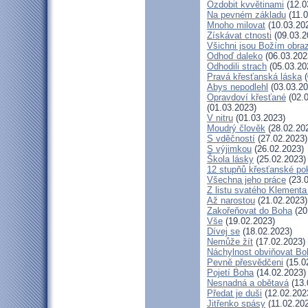
Ozdobit kvvětinami
(12.0
Na pevném základu
(11.0
Mnoho milovat
(10.03.20
Získávat ctnosti
(09.03.2
Všichni jsou Božím obr
Odhoď daleko
(06.03.202
Odhodili strach
(05.03.20
Pravá křesťanská láska
(
Abys nepodlehl
(03.03.20
Opravdoví křesťané
(02.0
(01.03.2023)
V nitru
(01.03.2023)
Moudrý člověk
(28.02.20
S vděčností
(27.02.2023)
S výjimkou
(26.02.2023)
Škola lásky
(25.02.2023)
12 stupňů křesťanské po
Všechna jeho práce
(23.0
Z listu svatého Klementa 
Až narostou
(21.02.2023)
Zakořeňovat do Boha
(20
Vše
(19.02.2023)
Dívej se
(18.02.2023)
Nemůže žít
(17.02.2023)
Náchylnost obviňovat Bo
Pevně přesvědčeni
(15.0
Pojetí Boha
(14.02.2023)
Nesnadná a obětavá
(13.
Předat je duši
(12.02.202
Jitřenko spásy
(11.02.20