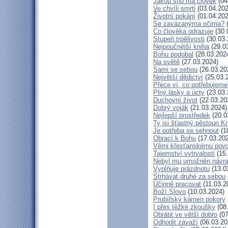
Jakou sílu má člověk
(04
Ve chvíli smrti
(03.04.202
Životní pokání
(01.04.202
Se zavázanýma očima?
(
Co člověka odrazuje
(30.
Stupeň trpělivosti
(30.03.
Nejpoučnější kniha
(29.0
Bohu podobal
(28.03.202
Na světě
(27.03.2024)
Sami se sebou
(26.03.20
Největší dědictví
(25.03.
Přece ví, co potřebujeme
Plný lásky a úcty
(23.03.
Duchovní život
(22.03.20
Dobrý voják
(21.03.2024)
Nejlepší prostředek
(20.0
Ty jsi šťastný pěstoun K
Je potřeba se sehnout
(1
Obrací k Bohu
(17.03.20
Věrni křesťanskému povo
Tajemství vytrvalosti
(15.
Nebyl mu umožněn návra
Vyplňuje prázdnotu
(13.0
Strhávat druhé za sebou
Účinně pracovat
(11.03.2
Boží Slovo
(10.03.2024)
Prubířský kámen pokory
I přes těžké zkoušky
(08
Obrátit ve větší dobro
(07
Odhodit závaží
(06.03.20