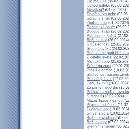
Dle mé vůle
(05.03.2024)
Odhoď daleko
(05.03.202
Myslíš si?
(04.03.2024)
Stvořeni pro nebe
(03.03.
Správný směr
(02.03.202
Znát definici
(01.03.2024)
Pozemské bouře
(29.02.
Budoucí svatí
(28.02.202
Potřebuje ji každý
(27.02
Boží skutky
(26.02.2024)
S důsledností
(25.02.202
Srdce člověka
(24.02.202
Proti zlu ne proti hříšníko
Z celého světa
(22.02.20
Ale také sebe
(21.02.202
Štěstí na zemi
(20.02.20
Prosili o pomoc
(19.02.20
Skutečnost našeho život
Příkladný život
(17.02.20
Cenu skutků
(16.02.2024
Za pár let nebo dní
(15.02
Pohleďme na Kristovu kr
S radostí
(13.02.2024)
Můžeš těžce klesnout
(12
Přijmout odlišnost
(11.02
Duchovní boj
(10.02.2024
Smysl života
(10.02.2024
Boží spravedlnost
(07.02
Boží skutky
(07.02.2024)
Stejným směrem
(06.02.