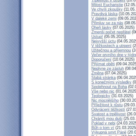
Trpělivost v utrpení
(20.0
Milost Eucharistie
(12.05
Ve chvíli zkoušky
(11.05.
Pravdivá láska
(10.05.20
V daleké zemi
(09.05.202
Přimluv se za nás
(08.05
Oheň lásky
(07.05.2025)
Zmenši počet nepřátel
(0
Ustup!
(05.05.2025)
Nejvyšší úctu
(04.05.202
V těžkostech a utrpení
(2
Užitečnou a příjemnou
(2
Večer prvního dne v týdn
Doporučení
(10.04.2025)
Přijímat oběti
(09.04.2025
Neplyne ze zásluh
(08.04
Změna
(07.04.2025)
Slabá stránka
(06.04.202
S konečnými výsledky
(0
Spolehnout na Boha
(02.
Vše nebo nic
(01.04.2025
Teologicky
(31.03.2025)
Nic mocnějšího
(30.03.20
Příležitost k růstu
(29.03
Odvrácení těžkostí
(27.0
Svatost a trpělivost
(26.0
Chráníš mou duši
(25.03.
Poklad v nebi
(24.03.202
Bůh o tom ví
(21.03.2025
Výkupná smrt Páně
(20.0