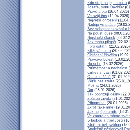
Kdo stojí po jejich boku
(
Josefe, synu Davidův
(01
Právě proto
(16.04.2026)
Ve svůj čas
(12.04.2026)
Největší ohrožení
(11.04.
Naděje ve spásu
(29.03.
Bez sebeprosazování a be
Na poušti duše
(08.03.20
Nejslabší článek
(23.02.2
Jak mohu přispět
(22.02.
I pro ostatní
(21.02.2026)
Křížová cesta
(20.02.202
Obrácení člověka
(19.02.
Pravdivá bolest
(18.02.20
Na sebe
(15.02.2026)
Průměrnost a nedbalost
(
Církev si váží
(01.02.202
O cokoli žádá
(31.01.202
Větší než ztráta
(25.01.2
Možná
(24.01.2026)
Dar
(23.01.2026)
Jak potvrzují dějiny
(22.0
Způsob života
(21.01.202
Připomínat
(20.01.2026)
Zkroť také mne
(19.01.20
Jak nejlépe umíte
(18.01
Ve zmatcích tohoto svět
S láskou a trpělivostí
(16
Kteří mi byli svěřeni
(15.
Společně následovali Pá