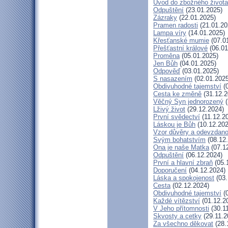
Úvod do zbožného života
Odpuštění
(23.01.2025)
Zázraky
(22.01.2025)
Pramen radosti
(21.01.20
Lampa víry
(14.01.2025)
Křesťanské mumie
(07.0
Přešťastní králové
(06.01
Proměna
(05.01.2025)
Jen Bůh
(04.01.2025)
Odpověď
(03.01.2025)
S nasazením
(02.01.2025
Obdivuhodné tajemství
(0
Cesta ke změně
(31.12.2
Věčný Syn jednorozený
(
Lživý život
(29.12.2024)
První svědectví
(11.12.2
Láskou je Bůh
(10.12.202
Vzor důvěry a odevzdano
Svým bohatstvím
(08.12
Ona je naše Matka
(07.1
Odpuštění
(06.12.2024)
První a hlavní zbraň
(05.
Doporučení
(04.12.2024)
Láska a spokojenost
(03.
Cesta
(02.12.2024)
Obdivuhodné tajemství
(0
Každé vítězství
(01.12.2
V Jeho přítomnosti
(30.1
Skvosty a cetky
(29.11.2
Za všechno děkovat
(28.