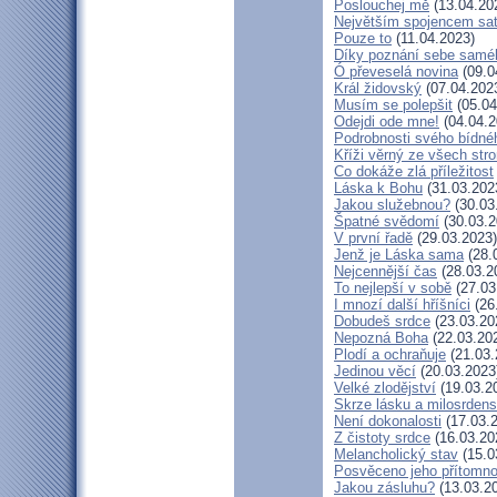
Poslouchej mě
(13.04.20
Největším spojencem sa
Pouze to
(11.04.2023)
Díky poznání sebe samé
Ó převeselá novina
(09.0
Král židovský
(07.04.202
Musím se polepšit
(05.04
Odejdi ode mne!
(04.04.2
Podrobnosti svého bídné
Kříži věrný ze všech str
Co dokáže zlá příležitost
Láska k Bohu
(31.03.202
Jakou služebnou?
(30.03
Špatné svědomí
(30.03.2
V první řadě
(29.03.2023)
Jenž je Láska sama
(28.
Nejcennější čas
(28.03.2
To nejlepší v sobě
(27.03
I mnozí další hříšníci
(26
Dobudeš srdce
(23.03.20
Nepozná Boha
(22.03.20
Plodí a ochraňuje
(21.03.
Jedinou věcí
(20.03.2023
Velké zlodějství
(19.03.2
Skrze lásku a milosrdens
Není dokonalosti
(17.03.
Z čistoty srdce
(16.03.20
Melancholický stav
(15.0
Posvěceno jeho přítomno
Jakou zásluhu?
(13.03.2