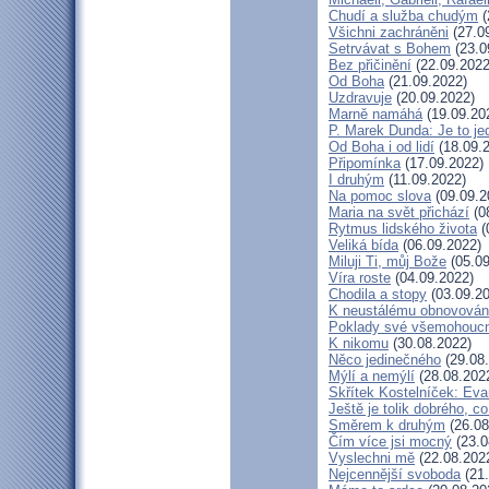
Chudí a služba chudým
(
Všichni zachráněni
(27.0
Setrvávat s Bohem
(23.0
Bez přičinění
(22.09.2022
Od Boha
(21.09.2022)
Uzdravuje
(20.09.2022)
Marně namáhá
(19.09.20
P. Marek Dunda: Je to je
Od Boha i od lidí
(18.09.
Připomínka
(17.09.2022)
I druhým
(11.09.2022)
Na pomoc slova
(09.09.2
Maria na svět přichází
(0
Rytmus lidského života
(
Veliká bída
(06.09.2022)
Miluji Ti, můj Bože
(05.09
Víra roste
(04.09.2022)
Chodila a stopy
(03.09.20
K neustálému obnovován
Poklady své všemohoucn
K nikomu
(30.08.2022)
Něco jedinečného
(29.08
Mýlí a nemýlí
(28.08.202
Skřítek Kostelníček: Evan
Ještě je tolik dobrého, co
Směrem k druhým
(26.08
Čím více jsi mocný
(23.0
Vyslechni mě
(22.08.202
Nejcennější svoboda
(21.