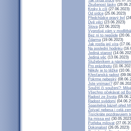
Tak tvrdá srdce
(01.07.20
Zkušenost lásky
(28.06.2
Kroky k cíli
(27.06.2023)
Od srdce
(25.06.2023)
Předchůdce pravý byl
(24
Dvě věci
(23.06.2023)
Slova
(22.06.2023)
Vyprošuji vám v modlitb
Bez ní to nepůjde
(20.06.
Zdarma
(19.06.2023)
Jak rostla její víra
(17.06
Na poslední hodinku
(16.
Jediná starost
(14.06.202
Jediná věc
(13.06.2023)
Služebníkem a nástroje
Pro prázdnotu
(11.06.202
Někdy je to těžké
(10.06.
Křesťanská radost
(09.06
Pokrme nebeský
(08.06.
Jste vnímaví?
(07.06.202
Soužití či soužení?: Miluj
Všechno očekávat od Bo
Radost ze života
(05.06.
Radost svědomí
(04.06.2
Spasitelná bázeň před h
Zpívají nebesa i celá ze
Tisíckráte pozdravujem t
Ita missa est
(30.05.2023
Potřeba milovat
(27.05.2
Dokonalost
(26.05.2023)