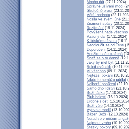
Mnoho dát
(27.11.2024)
Správné užívání moci
(24
Skutečně prosil
(23.11.20
Větší hodnotu
(22.11.202
Nosila ve svém lůně
(21.
Znamení spásy
(20.11.20
Rozjímání
(19.11.2024)
Povýšená nade všechno
Vzácný dar
(17.11.2024)
K lidskému životu
(16.11
Neodloučit se od Tebe
(1
Doporučení
(14.11.2024)
Anežko naše blažená
(13
Snaž se o to denně
(12.1
Jaký by měl být
(11.11.2
Splnit svůj slib
(10.11.20
Ví všechno
(09.11.2024)
Nejtěžší pokání
(30.10.2
Nikdo to nemůže udělat
(
Nejhorší ponížení
(22.10.
Samo dno lidství
(21.10.
Boží láska
(17.10.2024)
Pluh bolesti
(16.10.2024)
Drobné zlosti
(15.10.2024
Boží vůle
(14.10.2024)
Vytrvale modlí
(13.10.20
Bázeň Boží
(12.10.2024)
Nerad se v něčem angaž
Najmout vraha
(10.10.20
Stezky pokory
(09.10.20