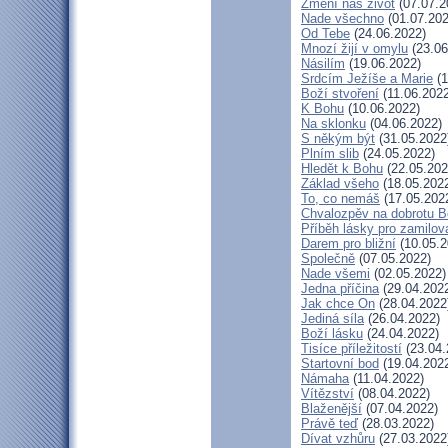
Změní náš život
(07.07.2
Nade všechno
(01.07.202
Od Tebe
(24.06.2022)
Mnozí žijí v omylu
(23.06
Násilím
(19.06.2022)
Srdcím Ježíše a Marie
(1
Boží stvoření
(11.06.2022
K Bohu
(10.06.2022)
Na sklonku
(04.06.2022)
S někým být
(31.05.2022
Plním slib
(24.05.2022)
Hledět k Bohu
(22.05.202
Základ všeho
(18.05.202
To, co nemáš
(17.05.202
Chvalozpěv na dobrotu 
Příběh lásky pro zamilov
Darem pro bližní
(10.05.2
Společně
(07.05.2022)
Nade všemi
(02.05.2022)
Jedna příčina
(29.04.202
Jak chce On
(28.04.2022
Jediná síla
(26.04.2022)
Boží lásku
(24.04.2022)
Tisíce příležitostí
(23.04.
Startovní bod
(19.04.202
Námaha
(11.04.2022)
Vítězství
(08.04.2022)
Blaženější
(07.04.2022)
Právě teď
(28.03.2022)
Dívat vzhůru
(27.03.2022