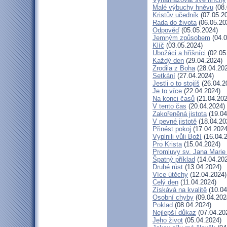
Malé výbuchy hněvu
(08.
Kristův učedník
(07.05.2
Rada do života
(06.05.20
Odpověď
(05.05.2024)
Jemným způsobem
(04.0
Klíč
(03.05.2024)
Ubožáci a hříšníci
(02.05
Každý den
(29.04.2024)
Zrodila z Boha
(28.04.20
Setkání
(27.04.2024)
Jestli o to stojíš
(26.04.2
Je to více
(22.04.2024)
Na konci časů
(21.04.202
V tento čas
(20.04.2024)
Zakořeněná jistota
(19.04
V pevné jistotě
(18.04.20
Přinést pokoj
(17.04.2024
Vyplnili vůli Boží
(16.04.
Pro Krista
(15.04.2024)
Promluvy sv. Jana Marie 
Špatný příklad
(14.04.20
Druhé růst
(13.04.2024)
Více útěchy
(12.04.2024)
Celý den
(11.04.2024)
Získává na kvalitě
(10.04
Osobní chyby
(09.04.202
Poklad
(08.04.2024)
Nejlepší důkaz
(07.04.20
Jeho život
(05.04.2024)