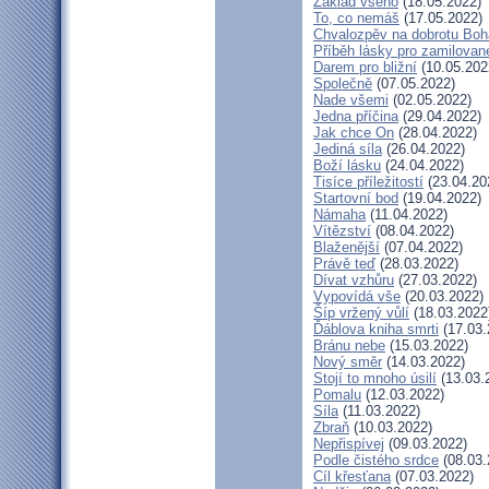
Základ všeho
(18.05.2022)
To, co nemáš
(17.05.2022)
Chvalozpěv na dobrotu Boh
Příběh lásky pro zamilovan
Darem pro bližní
(10.05.202
Společně
(07.05.2022)
Nade všemi
(02.05.2022)
Jedna příčina
(29.04.2022)
Jak chce On
(28.04.2022)
Jediná síla
(26.04.2022)
Boží lásku
(24.04.2022)
Tisíce příležitostí
(23.04.20
Startovní bod
(19.04.2022)
Námaha
(11.04.2022)
Vítězství
(08.04.2022)
Blaženější
(07.04.2022)
Právě teď
(28.03.2022)
Dívat vzhůru
(27.03.2022)
Vypovídá vše
(20.03.2022)
Šíp vržený vůlí
(18.03.2022
Ďáblova kniha smrti
(17.03.
Bránu nebe
(15.03.2022)
Nový směr
(14.03.2022)
Stojí to mnoho úsilí
(13.03.
Pomalu
(12.03.2022)
Síla
(11.03.2022)
Zbraň
(10.03.2022)
Nepřispívej
(09.03.2022)
Podle čistého srdce
(08.03.
Cíl křesťana
(07.03.2022)