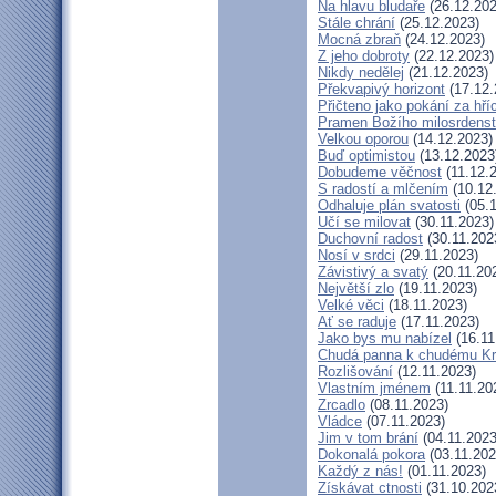
Na hlavu bludaře
(26.12.202
Stále chrání
(25.12.2023)
Mocná zbraň
(24.12.2023)
Z jeho dobroty
(22.12.2023)
Nikdy nedělej
(21.12.2023)
Překvapivý horizont
(17.12.
Přičteno jako pokání za hří
Pramen Božího milosrdenst
Velkou oporou
(14.12.2023)
Buď optimistou
(13.12.2023
Dobudeme věčnost
(11.12.
S radostí a mlčením
(10.12
Odhaluje plán svatosti
(05.1
Učí se milovat
(30.11.2023)
Duchovní radost
(30.11.202
Nosí v srdci
(29.11.2023)
Závistivý a svatý
(20.11.20
Největší zlo
(19.11.2023)
Velké věci
(18.11.2023)
Ať se raduje
(17.11.2023)
Jako bys mu nabízel
(16.11
Chudá panna k chudému Kr
Rozlišování
(12.11.2023)
Vlastním jménem
(11.11.20
Zrcadlo
(08.11.2023)
Vládce
(07.11.2023)
Jim v tom brání
(04.11.2023
Dokonalá pokora
(03.11.202
Každý z nás!
(01.11.2023)
Získávat ctnosti
(31.10.202