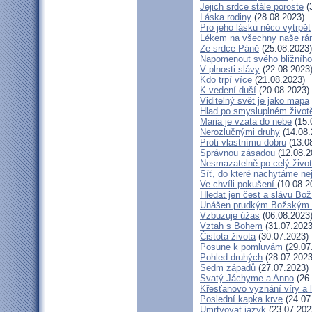
Jejich srdce stále poroste
(
Láska rodiny
(28.08.2023)
Pro jeho lásku něco vytrpět
Lékem na všechny naše rá
Ze srdce Páně
(25.08.2023)
Napomenout svého bližního
V plnosti slávy
(22.08.2023
Kdo trpí více
(21.08.2023)
K vedení duší
(20.08.2023)
Viditelný svět je jako mapa
Hlad po smysluplném život
Maria je vzata do nebe
(15.
Nerozlučnými druhy
(14.08.
Proti vlastnímu dobru
(13.0
Správnou zásadou
(12.08.2
Nesmazatelně po celý život
Síť, do které nachytáme ne
Ve chvíli pokušení
(10.08.2
Hledat jen čest a slávu Bož
Unášen prudkým Božským
Vzbuzuje úžas
(06.08.2023
Vztah s Bohem
(31.07.2023
Čistota života
(30.07.2023)
Posune k pomluvám
(29.07
Pohled druhých
(28.07.2023
Sedm západů
(27.07.2023)
Svatý Jáchyme a Anno
(26.
Křesťanovo vyznání víry a 
Poslední kapka krve
(24.07
Umrtvovat jazyk
(23.07.202