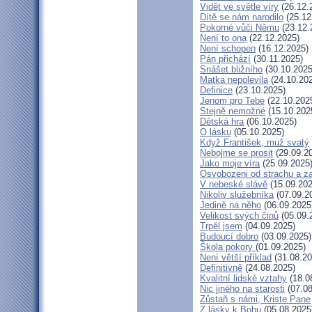
Vidět ve světle víry
(26.12.
Dítě se nám narodilo
(25.12
Pokorné vůči Němu
(23.12.
Není to ona
(22.12.2025)
Není schopen
(16.12.2025)
Pán přichází
(30.11.2025)
Snášet bližního
(30.10.2025
Matka nepolevila
(24.10.20
Definice
(23.10.2025)
Jenom pro Tebe
(22.10.202
Stejně nemožné
(15.10.202
Dětská hra
(06.10.2025)
O lásku
(05.10.2025)
Když František, muž svatý
Nebojme se prosit
(29.09.2
Jako moje víra
(25.09.2025
Osvobozeni od strachu a z
V nebeské slávě
(15.09.202
Nikoliv služebníka
(07.09.2
Jedině na něho
(06.09.2025
Velikost svých činů
(05.09.
Trpěl jsem
(04.09.2025)
Budoucí dobro
(03.09.2025)
Škola pokory
(01.09.2025)
Není větší příklad
(31.08.20
Definitivně
(24.08.2025)
Kvalitní lidské vztahy
(18.0
Nic jiného na starosti
(07.08
Zůstaň s námi, Kriste Pane
Z lásky k Bohu
(05.08.2025