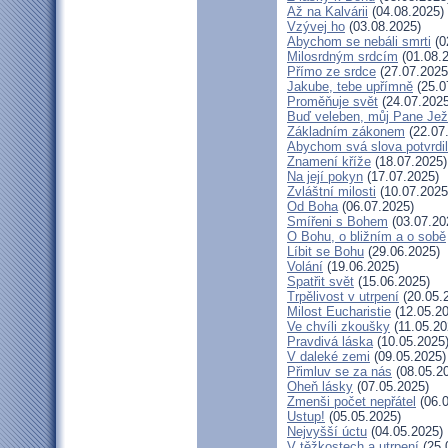
Až na Kalvárii
(04.08.2025)
Vzývej ho
(03.08.2025)
Abychom se nebáli smrti
(0
Milosrdným srdcím
(01.08.
Přímo ze srdce
(27.07.2025
Jakube, tebe upřímně
(25.0
Proměňuje svět
(24.07.2025
Buď veleben, můj Pane Ježí
Základním zákonem
(22.07
Abychom svá slova potvrdil
Znamení kříže
(18.07.2025)
Na její pokyn
(17.07.2025)
Zvláštní milosti
(10.07.2025
Od Boha
(06.07.2025)
Smířeni s Bohem
(03.07.20
O Bohu, o bližním a o sobě
Líbit se Bohu
(29.06.2025)
Volání
(19.06.2025)
Spatřit svět
(15.06.2025)
Trpělivost v utrpení
(20.05.
Milost Eucharistie
(12.05.20
Ve chvíli zkoušky
(11.05.20
Pravdivá láska
(10.05.2025
V daleké zemi
(09.05.2025)
Přimluv se za nás
(08.05.2
Oheň lásky
(07.05.2025)
Zmenši počet nepřátel
(06.0
Ustup!
(05.05.2025)
Nejvyšší úctu
(04.05.2025)
V těžkostech a utrpení
(25.