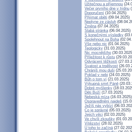
Užitečnou a příjemnou
(24.
Večer prvního dne v týdnu
(
Doporučení
(10.04.2025)
Přijímat oběti
(09.04.2025)
Neplyne ze zásluh
(08.04.2
Změna
(07.04.2025)
Slabá stránka
(06.04.2025)
S konečnými výsledky
(03.
Spolehnout na Boha
(02.04
Vše nebo nic
(01.04.2025)
Teologicky
(31.03.2025)
Nic mocnějšího
(30.03.2025
Příležitost k růstu
(29.03.20
Odvrácení těžkostí
(27.03.
Svatost a trpělivost
(26.03.
Chráníš mou duši
(25.03.20
Poklad v nebi
(24.03.2025)
Bůh o tom ví
(21.03.2025)
Výkupná smrt Páně
(20.03.
Dobré myšlenky
(18.03.202
Děti Boží
(17.03.2025)
Nebeská míza
(16.03.2025)
Ospravedlnění najdeš
(15.0
Ježíš nás vybízí
(06.03.202
Co je správné
(05.03.2025)
Jejich věci
(02.03.2025)
Ve chvíli zkoušky
(01.03.20
Vítězství
(28.02.2025)
U toho to začíná
(27.02.202