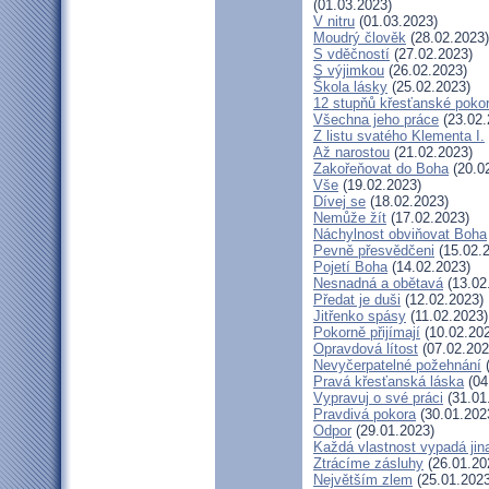
(01.03.2023)
V nitru
(01.03.2023)
Moudrý člověk
(28.02.2023)
S vděčností
(27.02.2023)
S výjimkou
(26.02.2023)
Škola lásky
(25.02.2023)
12 stupňů křesťanské poko
Všechna jeho práce
(23.02.
Z listu svatého Klementa I.
Až narostou
(21.02.2023)
Zakořeňovat do Boha
(20.0
Vše
(19.02.2023)
Dívej se
(18.02.2023)
Nemůže žít
(17.02.2023)
Náchylnost obviňovat Boha
Pevně přesvědčeni
(15.02.
Pojetí Boha
(14.02.2023)
Nesnadná a obětavá
(13.02
Předat je duši
(12.02.2023)
Jitřenko spásy
(11.02.2023)
Pokorně přijímají
(10.02.20
Opravdová lítost
(07.02.202
Nevyčerpatelné požehnání
(
Pravá křesťanská láska
(04
Vypravuj o své práci
(31.01
Pravdivá pokora
(30.01.202
Odpor
(29.01.2023)
Každá vlastnost vypadá jin
Ztrácíme zásluhy
(26.01.20
Největším zlem
(25.01.2023