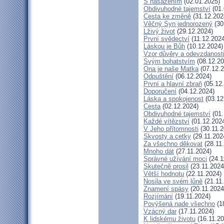
S nasazením
(02.01.2025)
Obdivuhodné tajemství
(01.
Cesta ke změně
(31.12.202
Věčný Syn jednorozený
(30
Lživý život
(29.12.2024)
První svědectví
(11.12.2024
Láskou je Bůh
(10.12.2024)
Vzor důvěry a odevzdanost
Svým bohatstvím
(08.12.20
Ona je naše Matka
(07.12.2
Odpuštění
(06.12.2024)
První a hlavní zbraň
(05.12
Doporučení
(04.12.2024)
Láska a spokojenost
(03.12
Cesta
(02.12.2024)
Obdivuhodné tajemství
(01.
Každé vítězství
(01.12.202
V Jeho přítomnosti
(30.11.2
Skvosty a cetky
(29.11.202
Za všechno děkovat
(28.11
Mnoho dát
(27.11.2024)
Správné užívání moci
(24.1
Skutečně prosil
(23.11.2024
Větší hodnotu
(22.11.2024)
Nosila ve svém lůně
(21.11
Znamení spásy
(20.11.2024
Rozjímání
(19.11.2024)
Povýšená nade všechno
(1
Vzácný dar
(17.11.2024)
K lidskému životu
(16.11.20