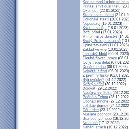
Kdo se modlí a kdo se nem
Přináší smrt duši i tělu
(23.
Okolnosti
(22.01.2023)
Starostlivost láska
(21.01.2
Dokonalé štěstí
(20.01.2023
Neposuzuj
(19.01.2023)
Kvete i naděje
(18.01.2023)
Boží přítel
(17.01.2023)
V moři milosrdenství
(14.01
Svatý Prokop aktuálně
(13.
Úplně zavaleni
(11.01.2023)
Základ ve víře
(10.01.2023)
Jen když klečí
(09.01.2023)
Dlouhá životní praxe
(08.01
Co je třeba dělat
(07.01.202
Dnešního dne
(06.01.2023)
Největší štěstí
(05.01.2023)
Z přemíry lásky
(02.01.2023
Byli svědky?
(31.12.2022)
Každý věřící
(30.12.2022)
Bojovat
(29.12.2022)
Nadějná vyhlídka
(28.12.20
Počítá s Tebou
(28.12.2022
Obohatí mnohé
(27.12.2022
Ježíšův domov
(24.12.2022
Dát srdce
(23.12.2022)
Musíme pochopit
(20.12.20
Bez pochyb nebe
(18.12.20
Na druhé
(17.12.2022)
Nahání strach
(16.12.2022)