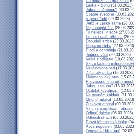
Co dokáže zlá příležitost
(0
Láska k Bohu
(31.03.2023)
Jakou služebnou?
(30.03.2
Špatné svědomí
(30.03.202
V první řadě
(29.03.2023)
Jenž je Láska sama
(28.03
Nejcennější čas
(28.03.202
To nejlepší v sobě
(27.03.2
I mnozí další hříšníci
(26.03
Dobudeš srdce
(23.03.2023
Nepozná Boha
(22.03.2023)
Plodí a ochraňuje
(21.03.20
Jedinou věcí
(20.03.2023)
Velké zlodějství
(19.03.202
Skrze lásku a milosrdenstv
Není dokonalosti
(17.03.202
Z čistoty srdce
(16.03.2023
Melancholický stav
(15.03.
Posvěceno jeho přítomnost
Jakou zásluhu?
(13.03.2023
Ozdobit kvvětinami
(12.03.
Na pevném základu
(11.03.
Mnoho milovat
(10.03.2023)
Získávat ctnosti
(09.03.202
Všichni jsou Božím obraze
Odhoď daleko
(06.03.2023)
Odhodili strach
(05.03.2023
Pravá křesťanská láska
(04
Abys nepodlehl
(03.03.2023
Opravdoví křesťané
(02.03.