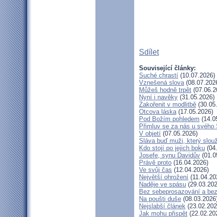
Sdílet
Související články:
Suché chrastí
(10.07.2026)
Vznešená slova
(08.07.202
Můžeš hodně trpět
(07.06.2
Nyní i navěky
(31.05.2026)
Zakořenit v modlitbě
(30.05
Otcova láska
(17.05.2026)
Pod Božím pohledem
(14.0
Přimluv se za nás u svého
V objetí
(07.05.2026)
Sláva buď muži, který slou
Kdo stojí po jejich boku
(04
Josefe, synu Davidův
(01.0
Právě proto
(16.04.2026)
Ve svůj čas
(12.04.2026)
Největší ohrožení
(11.04.20
Naděje ve spásu
(29.03.202
Bez sebeprosazování a bez 
Na poušti duše
(08.03.2026
Nejslabší článek
(23.02.202
Jak mohu přispět
(22.02.20