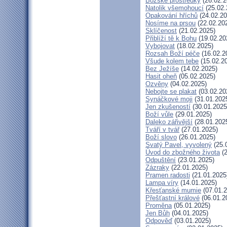
Božské prostředky
(26.02.2
Natolik všemohoucí
(25.02.
Opakování hříchů
(24.02.20
Nosíme na prsou
(22.02.20
Sklíčenost
(21.02.2025)
Přiblíží tě k Bohu
(19.02.20
Vybojovat
(18.02.2025)
Rozsah Boží péče
(16.02.2
Všude kolem tebe
(15.02.2
Bez Ježíše
(14.02.2025)
Hasit oheň
(05.02.2025)
Ozvěny
(04.02.2025)
Nebojte se plakat
(03.02.20
Synáčkové moji
(31.01.202
Jen zkušeností
(30.01.2025
Boží vůle
(29.01.2025)
Daleko zářivější
(28.01.202
Tváří v tvář
(27.01.2025)
Boží slovo
(26.01.2025)
Svatý Pavel, vyvolený
(25.
Úvod do zbožného života
(2
Odpuštění
(23.01.2025)
Zázraky
(22.01.2025)
Pramen radosti
(21.01.2025
Lampa víry
(14.01.2025)
Křesťanské mumie
(07.01.2
Přešťastní králové
(06.01.2
Proměna
(05.01.2025)
Jen Bůh
(04.01.2025)
Odpověď
(03.01.2025)