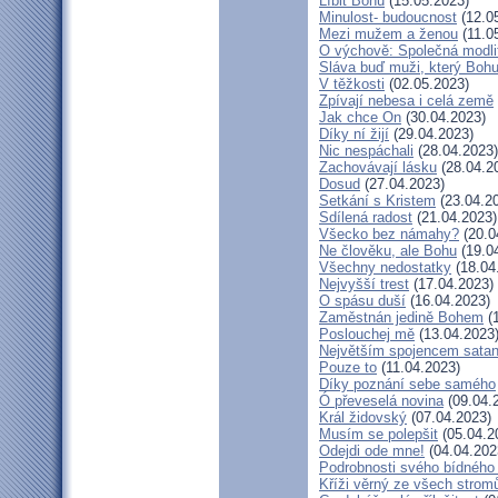
Líbit Bohu
(15.05.2023)
Minulost- budoucnost
(12.0
Mezi mužem a ženou
(11.0
O výchově: Společná modlitb
Sláva buď muži, který Bohu
V těžkosti
(02.05.2023)
Zpívají nebesa i celá země
Jak chce On
(30.04.2023)
Díky ní žijí
(29.04.2023)
Nic nespáchali
(28.04.2023)
Zachovávají lásku
(28.04.2
Dosud
(27.04.2023)
Setkání s Kristem
(23.04.2
Sdílená radost
(21.04.2023)
Všecko bez námahy?
(20.0
Ne člověku, ale Bohu
(19.0
Všechny nedostatky
(18.04
Nejvyšší trest
(17.04.2023)
O spásu duší
(16.04.2023)
Zaměstnán jedině Bohem
(1
Poslouchej mě
(13.04.2023
Největším spojencem sata
Pouze to
(11.04.2023)
Díky poznání sebe samého
Ó převeselá novina
(09.04.
Král židovský
(07.04.2023)
Musím se polepšit
(05.04.2
Odejdi ode mne!
(04.04.202
Podrobnosti svého bídného 
Kříži věrný ze všech strom