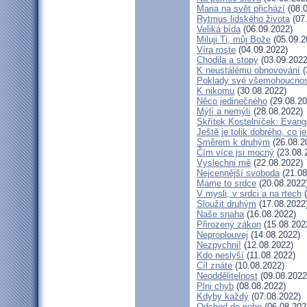
Maria na svět přichází
(08.0
Rytmus lidského života
(07
Veliká bída
(06.09.2022)
Miluji Ti, můj Bože
(05.09.2
Víra roste
(04.09.2022)
Chodila a stopy
(03.09.2022
K neustálému obnovování
(
Poklady své všemohoucnos
K nikomu
(30.08.2022)
Něco jedinečného
(29.08.20
Mýlí a nemýlí
(28.08.2022)
Skřítek Kostelníček: Evange
Ještě je tolik dobrého, co j
Směrem k druhým
(26.08.2
Čím více jsi mocný
(23.08.
Vyslechni mě
(22.08.2022)
Nejcennější svoboda
(21.08
Máme to srdce
(20.08.2022
V mysli, v srdci a na rtech
(
Sloužit druhým
(17.08.2022
Naše snaha
(16.08.2022)
Přirozený zákon
(15.08.202
Neproplouvej
(14.08.2022)
Nezpychni!
(12.08.2022)
Kdo neslyší
(11.08.2022)
Cíl znáte
(10.08.2022)
Neoddělitelnost
(09.08.2022
Plni chyb
(08.08.2022)
Kdyby každý
(07.08.2022)
Odchod do nebe
(06.08.202