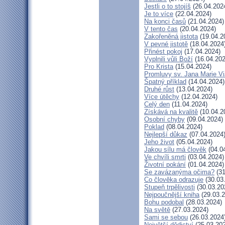
Jestli o to stojíš
(26.04.202
Je to více
(22.04.2024)
Na konci časů
(21.04.2024)
V tento čas
(20.04.2024)
Zakořeněná jistota
(19.04.2
V pevné jistotě
(18.04.2024
Přinést pokoj
(17.04.2024)
Vyplnili vůli Boží
(16.04.202
Pro Krista
(15.04.2024)
Promluvy sv. Jana Marie Vi
Špatný příklad
(14.04.2024)
Druhé růst
(13.04.2024)
Více útěchy
(12.04.2024)
Celý den
(11.04.2024)
Získává na kvalitě
(10.04.2
Osobní chyby
(09.04.2024)
Poklad
(08.04.2024)
Nejlepší důkaz
(07.04.2024
Jeho život
(05.04.2024)
Jakou sílu má člověk
(04.0
Ve chvíli smrti
(03.04.2024)
Životní pokání
(01.04.2024)
Se zavázanýma očima?
(31
Co člověka odrazuje
(30.03
Stupeň trpělivosti
(30.03.20
Nejpoučnější kniha
(29.03.2
Bohu podobal
(28.03.2024)
Na světě
(27.03.2024)
Sami se sebou
(26.03.2024
Největší dědictví
(25.03.20