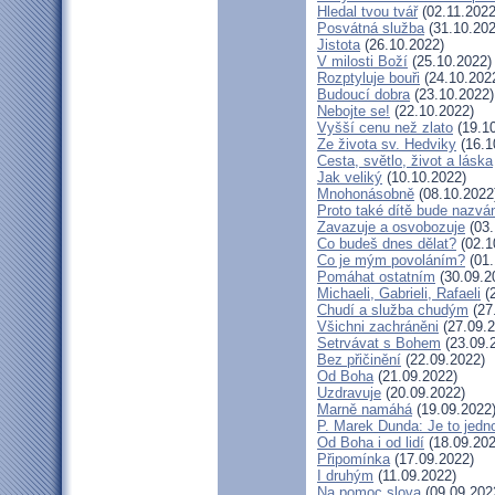
Hledal tvou tvář
(02.11.2022
Posvátná služba
(31.10.202
Jistota
(26.10.2022)
V milosti Boží
(25.10.2022)
Rozptyluje bouři
(24.10.202
Budoucí dobra
(23.10.2022)
Nebojte se!
(22.10.2022)
Vyšší cenu než zlato
(19.10
Ze života sv. Hedviky
(16.1
Cesta, světlo, život a láska
Jak veliký
(10.10.2022)
Mnohonásobně
(08.10.2022
Proto také dítě bude nazvá
Zavazuje a osvobozuje
(03.
Co budeš dnes dělat?
(02.1
Co je mým povoláním?
(01.
Pomáhat ostatním
(30.09.2
Michaeli, Gabrieli, Rafaeli
(2
Chudí a služba chudým
(27
Všichni zachráněni
(27.09.2
Setrvávat s Bohem
(23.09.
Bez přičinění
(22.09.2022)
Od Boha
(21.09.2022)
Uzdravuje
(20.09.2022)
Marně namáhá
(19.09.2022
P. Marek Dunda: Je to jedno
Od Boha i od lidí
(18.09.202
Připomínka
(17.09.2022)
I druhým
(11.09.2022)
Na pomoc slova
(09.09.202