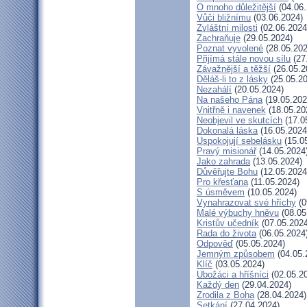
O mnoho důležitější
(04.06.
Vůči bližnímu
(03.06.2024)
Zvláštní milosti
(02.06.2024
Zachraňuje
(29.05.2024)
Poznat vyvolené
(28.05.202
Přijímá stále novou sílu
(27
Závažnější a těžší
(26.05.2
Děláš-li to z lásky
(25.05.20
Nezahálí
(20.05.2024)
Na našeho Pána
(19.05.202
Vnitřně i navenek
(18.05.20
Neobjevil ve skutcích
(17.0
Dokonalá láska
(16.05.2024
Uspokojují sebelásku
(15.0
Pravý misionář
(14.05.2024
Jako zahrada
(13.05.2024)
Důvěřujte Bohu
(12.05.2024
Pro křesťana
(11.05.2024)
S úsměvem
(10.05.2024)
Vynahrazovat své hříchy
(0
Malé výbuchy hněvu
(08.05
Kristův učedník
(07.05.2024
Rada do života
(06.05.2024
Odpověď
(05.05.2024)
Jemným způsobem
(04.05.
Klíč
(03.05.2024)
Ubožáci a hříšníci
(02.05.2
Každý den
(29.04.2024)
Zrodila z Boha
(28.04.2024)
Setkání
(27.04.2024)