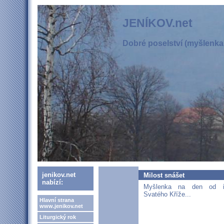
JENÍKOV.net
Dobré poselství (myšlenka,
jenikov.net
Milost snášet
nabízí:
Myšlenka na den od ře
Svatého Kříže...
Hlavní strana
www.jenikov.net
Liturgický rok