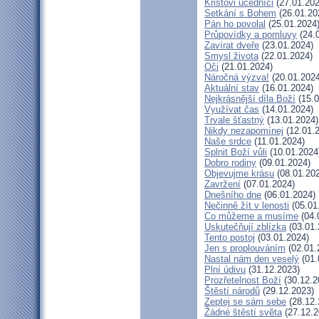
Kristovi učedníci
(27.01.202
Setkání s Bohem
(26.01.20
Pán ho povolal
(25.01.2024
Průpovídky a pomluvy
(24.
Zavírat dveře
(23.01.2024)
Smysl života
(22.01.2024)
Oči
(21.01.2024)
Náročná výzva!
(20.01.2024
Aktuální stav
(16.01.2024)
Nejkrásnější díla Boží
(15.0
Využívat čas
(14.01.2024)
Trvale šťastný
(13.01.2024)
Nikdy nezapomínej
(12.01.
Naše srdce
(11.01.2024)
Splnit Boží vůli
(10.01.2024
Dobro rodiny
(09.01.2024)
Objevujme krásu
(08.01.20
Zavržení
(07.01.2024)
Dnešního dne
(06.01.2024)
Nečinně žít v lenosti
(05.01
Co můžeme a musíme
(04.
Uskutečňují zblízka
(03.01.
Tento postoj
(03.01.2024)
Jen s proplouváním
(02.01.
Nastal nám den veselý
(01.
Plní údivu
(31.12.2023)
Prozřetelnost Boží
(30.12.2
Štěstí národů
(29.12.2023)
Zeptej se sám sebe
(28.12.
Žádné štěstí světa
(27.12.2