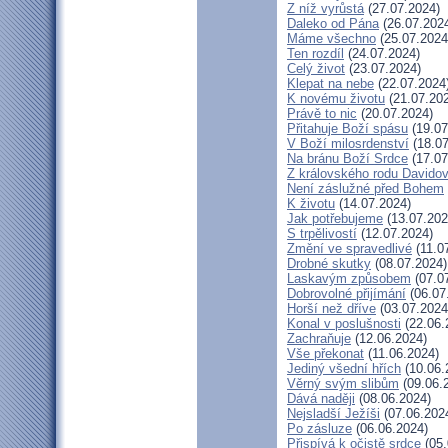
Z níž vyrůstá
(27.07.2024)
Daleko od Pána
(26.07.202
Máme všechno
(25.07.2024
Ten rozdíl
(24.07.2024)
Celý život
(23.07.2024)
Klepat na nebe
(22.07.2024
K novému životu
(21.07.20
Právě to nic
(20.07.2024)
Přitahuje Boží spásu
(19.07
V Boží milosrdenství
(18.07
Na bránu Boží Srdce
(17.07
Z královského rodu Davido
Není záslužné před Bohem
K životu
(14.07.2024)
Jak potřebujeme
(13.07.202
S trpělivostí
(12.07.2024)
Změní ve spravedlivé
(11.0
Drobné skutky
(08.07.2024)
Laskavým způsobem
(07.0
Dobrovolné přijímání
(06.07
Horší než dříve
(03.07.2024
Konal v poslušnosti
(22.06.
Zachraňuje
(12.06.2024)
Vše překonat
(11.06.2024)
Jediný všední hřích
(10.06.
Věrný svým slibům
(09.06.
Dává naději
(08.06.2024)
Nejsladší Ježíši
(07.06.202
Po zásluze
(06.06.2024)
Přispívá k očistě srdce
(05.