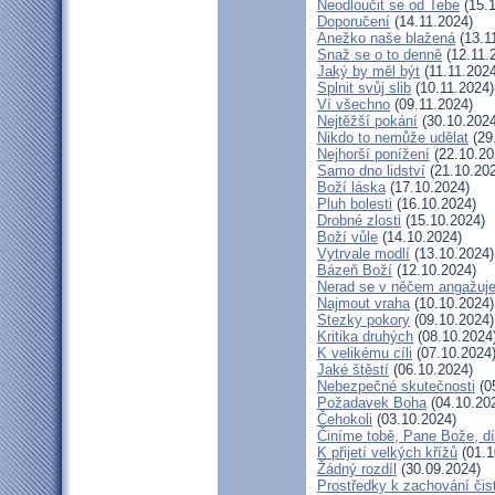
Neodloučit se od Tebe
(15.1
Doporučení
(14.11.2024)
Anežko naše blažená
(13.1
Snaž se o to denně
(12.11.
Jaký by měl být
(11.11.2024
Splnit svůj slib
(10.11.2024)
Ví všechno
(09.11.2024)
Nejtěžší pokání
(30.10.2024
Nikdo to nemůže udělat
(29
Nejhorší ponížení
(22.10.20
Samo dno lidství
(21.10.20
Boží láska
(17.10.2024)
Pluh bolesti
(16.10.2024)
Drobné zlosti
(15.10.2024)
Boží vůle
(14.10.2024)
Vytrvale modlí
(13.10.2024)
Bázeň Boží
(12.10.2024)
Nerad se v něčem angažuj
Najmout vraha
(10.10.2024)
Stezky pokory
(09.10.2024)
Kritika druhých
(08.10.2024
K velikému cíli
(07.10.2024
Jaké štěstí
(06.10.2024)
Nebezpečné skutečnosti
(0
Požadavek Boha
(04.10.20
Čehokoli
(03.10.2024)
Činíme tobě, Pane Bože, d
K přijetí velkých křížů
(01.1
Žádný rozdíl
(30.09.2024)
Prostředky k zachování čis