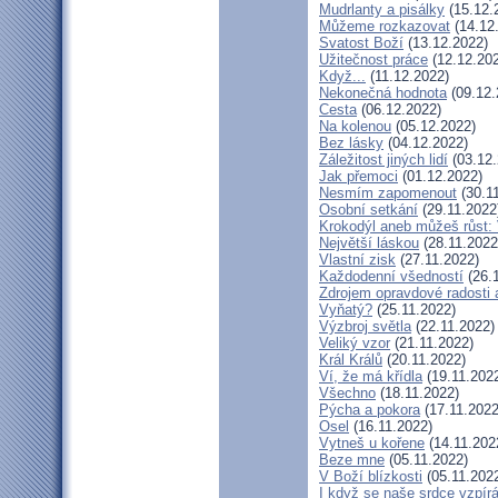
Mudrlanty a pisálky
(15.12.
Můžeme rozkazovat
(14.12
Svatost Boží
(13.12.2022)
Užitečnost práce
(12.12.20
Když...
(11.12.2022)
Nekonečná hodnota
(09.12.
Cesta
(06.12.2022)
Na kolenou
(05.12.2022)
Bez lásky
(04.12.2022)
Záležitost jiných lidí
(03.12.
Jak přemoci
(01.12.2022)
Nesmím zapomenout
(30.1
Osobní setkání
(29.11.2022
Krokodýl aneb můžeš růst: 
Největší láskou
(28.11.2022
Vlastní zisk
(27.11.2022)
Každodenní všedností
(26.
Zdrojem opravdové radosti 
Vyňatý?
(25.11.2022)
Výzbroj světla
(22.11.2022)
Veliký vzor
(21.11.2022)
Král Králů
(20.11.2022)
Ví, že má křídla
(19.11.202
Všechno
(18.11.2022)
Pýcha a pokora
(17.11.2022
Osel
(16.11.2022)
Vytneš u kořene
(14.11.202
Beze mne
(05.11.2022)
V Boží blízkosti
(05.11.202
I když se naše srdce vzpír