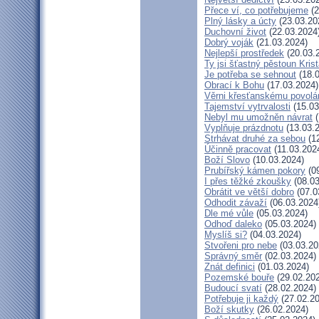
Přece ví, co potřebujeme
(2
Plný lásky a úcty
(23.03.20
Duchovní život
(22.03.2024
Dobrý voják
(21.03.2024)
Nejlepší prostředek
(20.03.
Ty jsi šťastný pěstoun Kris
Je potřeba se sehnout
(18.0
Obrací k Bohu
(17.03.2024)
Věrni křesťanskému povolá
Tajemství vytrvalosti
(15.03
Nebyl mu umožněn návrat
(
Vyplňuje prázdnotu
(13.03.
Strhávat druhé za sebou
(12
Účinně pracovat
(11.03.202
Boží Slovo
(10.03.2024)
Prubířský kámen pokory
(09
I přes těžké zkoušky
(08.03
Obrátit ve větší dobro
(07.0
Odhodit závaží
(06.03.2024
Dle mé vůle
(05.03.2024)
Odhoď daleko
(05.03.2024)
Myslíš si?
(04.03.2024)
Stvořeni pro nebe
(03.03.20
Správný směr
(02.03.2024)
Znát definici
(01.03.2024)
Pozemské bouře
(29.02.20
Budoucí svatí
(28.02.2024)
Potřebuje ji každý
(27.02.20
Boží skutky
(26.02.2024)