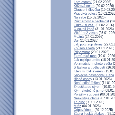
I pro ostatní
(21.02.2026)
Křížová cesta
(20.02.2026)
Obrácení člověka
(19.02.20
Pravdivá bolest
(18.02.2026
Na sebe
(15.02.2026)
Průměrnost a nedbalost
(14
Církev si váží
(01.02.2026)
O cokoli žádá
(31.01.2026)
Větší než ztráta
(25.01.202
Možná
(24.01.2026)
Dar
(23.01.2026)
Jak potvrzují dějiny
(22.01.
Způsob života
(21.01.2026)
Připomínat
(20.01.2026)
Zkroť také mne
(19.01.2026
Jak nejlépe umíte
(18.01.20
Ve zmatcích tohoto světa
(
S láskou a trpělivostí
(16.01
Kteří mi byli svěřeni
(15.01.
Společně následovali Pána
Hledá osoby
(13.01.2026)
Není jediné řešení
(11.01.2
Zkouška se sýrem
(10.01.2
Kým skutečně jsme
(09.01.
Porážky i utrpení
(08.01.20
Neexistuje chvíle
(07.01.20
Tři divy
(06.01.2026)
Mráz
(04.01.2026)
Odpovědnost
(29.12.2025)
Žádná lidská blízkost
(28.1