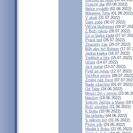
Vzácný dar
(03.08.2022)
Nelze vyjádřit
(02.08.2022)
Milujeme Toho
(01.08.2022)
V okolí
(31.07.2022)
Sám sobě
(30.07.2022)
Věčná blaženost
(29.07.202
Z Boží rukou
(28.07.2022)
Co si láska žádá
(27.07.202
Právě teď
(26.07.2022)
Ztracený čas
(25.07.2022)
Bůh aby byl Bohem
(17.07.
Jedna kapka
(16.07.2022)
Trpělivě a tiše
(15.07.2022)
Účast
(14.07.2022)
Je-li nutné
(13.07.2022)
Pojď se mnou
(12.07.2022)
Vichřice pýchy
(08.07.2022
Změní náš život
(07.07.202
Nade všechno
(01.07.2022)
Od Tebe
(24.06.2022)
Mnozí žijí v omylu
(23.06.2
Násilím
(19.06.2022)
Srdcím Ježíše a Marie
(18.
Boží stvoření
(11.06.2022)
K Bohu
(10.06.2022)
Na sklonku
(04.06.2022)
S někým být
(31.05.2022)
Plním slib
(24.05.2022)
Hledět k Bohu
(22.05.2022)