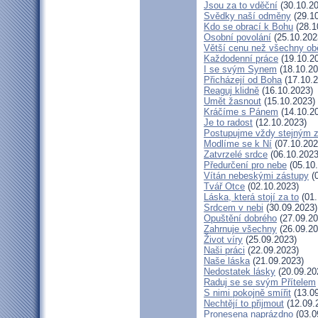
Jsou za to vděční
(30.10.20
Svědky naší odměny
(29.10
Kdo se obrací k Bohu
(28.1
Osobní povolání
(25.10.202
Větší cenu než všechny obě
Každodenní práce
(19.10.2
I se svým Synem
(18.10.20
Přicházejí od Boha
(17.10.2
Reaguj klidně
(16.10.2023)
Umět žasnout
(15.10.2023)
Kráčíme s Pánem
(14.10.2
Je to radost
(12.10.2023)
Postupujme vždy stejným
Modlíme se k Ní
(07.10.202
Zatvrzelé srdce
(06.10.2023
Předurčení pro nebe
(05.10
Vítán nebeskými zástupy
(0
Tvář Otce
(02.10.2023)
Láska, která stojí za to
(01.
Srdcem v nebi
(30.09.2023)
Opuštění dobrého
(27.09.20
Zahrnuje všechny
(26.09.20
Život víry
(25.09.2023)
Naši práci
(22.09.2023)
Naše láska
(21.09.2023)
Nedostatek lásky
(20.09.20
Raduj se se svým Přítelem
S nimi pokojně smířit
(13.09
Nechtějí to přijmout
(12.09.
Pronesena naprázdno
(03.0