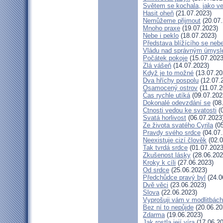
Světem se kochala, jako ve
Hasit oheň
(21.07.2023)
Nemůžeme přijmout
(20.07.
Mnoho praxe
(19.07.2023)
Nebe i peklo
(18.07.2023)
Představa blížícího se neb
Vládu nad správným úmys
Počátek pokoje
(15.07.2023
Zlá vášeň
(14.07.2023)
Když je to možné
(13.07.20
Dva hříchy pospolu
(12.07.
Osamocený ostrov
(11.07.2
Čas rychle utíká
(09.07.202
Dokonalé odevzdání se
(08
Ctnosti vedou ke svatosti
(0
Svatá horlivost
(06.07.2023
Ze života svatého Cyrila
(05
Pravdy svého srdce
(04.07.
Neexistuje cizí člověk
(02.0
Tak tvrdá srdce
(01.07.2023
Zkušenost lásky
(28.06.202
Kroky k cíli
(27.06.2023)
Od srdce
(25.06.2023)
Předchůdce pravý byl
(24.0
Dvě věci
(23.06.2023)
Slova
(22.06.2023)
Vyprošuji vám v modlitbách
Bez ní to nepůjde
(20.06.20
Zdarma
(19.06.2023)
Jak rostla její víra
(17.06.20