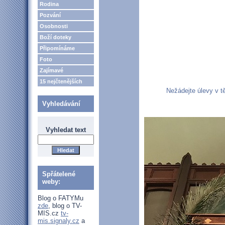
Rodina
Pozvání
Osobnosti
Boží doteky
Připomínáme
Foto
Zajímavé
15 nejčtenějších
Nežádejte úlevy v t
Vyhledávání
Vyhledat text
Spřátelené
weby:
Blog o FATYMu
zde
, blog o TV-
MIS.cz
tv-
mis.signaly.cz
a