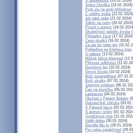
S důsledností
(25.02.2024)
Srdce člověka
(24.02.2024)
Proti zlu ne proti hříšníkovi
Z celého světa
(22.02.2024
Ale také sebe
(21.02.2024)
Štěstí na zemi
(20.02.2024)
Prosili o pomoc
(19.02.2024
Skutečnost našeho života
(
Příkladný život
(17.02.2024
Cenu skutků
(16.02.2024)
Za pár let nebo dní
(15.02.2
Pohleďme na Kristovu krev
S radostí
(13.02.2024)
Můžeš těžce klesnout
(12.0
Přijmout odlišnost
(11.02.2
Duchovní boj
(10.02.2024)
Smysl života
(10.02.2024)
Boží spravedlnost
(07.02.2
Boží skutky
(07.02.2024)
Stejným směrem
(06.02.20
Čas na sluníčku
(05.02.202
Laskavost
(04.02.2024)
Obchod s Pánem Bohem
(0
Uskutečňují zblízka
(03.02.
V Pánově lásce
(02.02.202
S pomocí shůry
(01.02.202
Synáčkové moji
(31.01.202
Vidět dobro
(30.01.2024)
Dovolte Mu to
(29.01.2024)
Pro celou společnost
(28.01