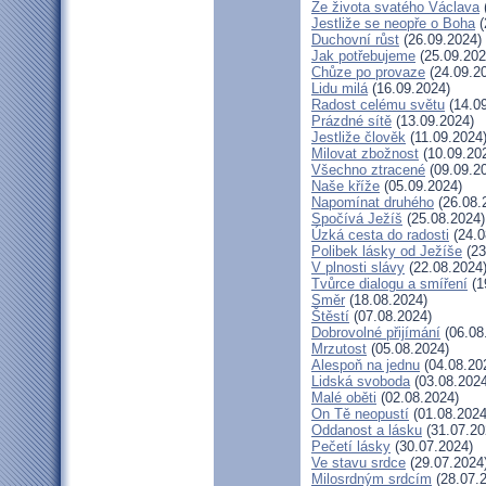
Ze života svatého Václava
Jestliže se neopře o Boha
(
Duchovní růst
(26.09.2024)
Jak potřebujeme
(25.09.202
Chůze po provaze
(24.09.2
Lidu milá
(16.09.2024)
Radost celému světu
(14.09
Prázdné sítě
(13.09.2024)
Jestliže člověk
(11.09.2024
Milovat zbožnost
(10.09.20
Všechno ztracené
(09.09.2
Naše kříže
(05.09.2024)
Napomínat druhého
(26.08.
Spočívá Ježíš
(25.08.2024)
Úzká cesta do radosti
(24.0
Polibek lásky od Ježíše
(23
V plnosti slávy
(22.08.2024
Tvůrce dialogu a smíření
(1
Směr
(18.08.2024)
Štěstí
(07.08.2024)
Dobrovolné přijímání
(06.08
Mrzutost
(05.08.2024)
Alespoň na jednu
(04.08.20
Lidská svoboda
(03.08.2024
Malé oběti
(02.08.2024)
On Tě neopustí
(01.08.2024
Oddanost a lásku
(31.07.20
Pečetí lásky
(30.07.2024)
Ve stavu srdce
(29.07.2024
Milosrdným srdcím
(28.07.