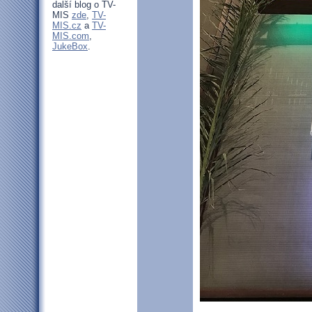
další blog o TV-
MIS
zde
,
TV-
MIS.cz
a
TV-
MIS.com
,
JukeBox
.