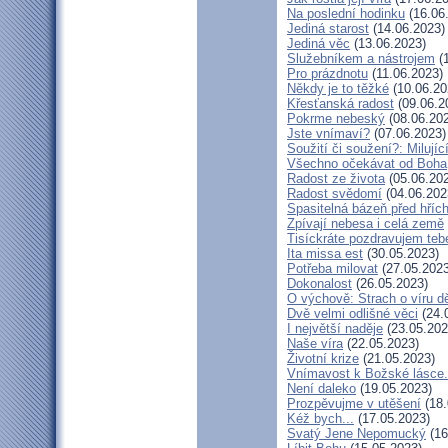
Na poslední hodinku
(16.06
Jediná starost
(14.06.2023)
Jediná věc
(13.06.2023)
Služebníkem a nástrojem
(1
Pro prázdnotu
(11.06.2023)
Někdy je to těžké
(10.06.20
Křesťanská radost
(09.06.2
Pokrme nebeský
(08.06.20
Jste vnímaví?
(07.06.2023)
Soužití či soužení?: Milujíc
Všechno očekávat od Boha
Radost ze života
(05.06.20
Radost svědomí
(04.06.202
Spasitelná bázeň před hří
Zpívají nebesa i celá země
Tisíckráte pozdravujem teb
Ita missa est
(30.05.2023)
Potřeba milovat
(27.05.2023
Dokonalost
(26.05.2023)
O výchově: Strach o víru dět
Dvě velmi odlišné věci
(24.
I největší naděje
(23.05.202
Naše víra
(22.05.2023)
Životní krize
(21.05.2023)
Vnímavost k Božské lásce..
Není daleko
(19.05.2023)
Prozpěvujme v utěšení
(18.
Kéž bych...
(17.05.2023)
Svatý Jene Nepomucký
(16