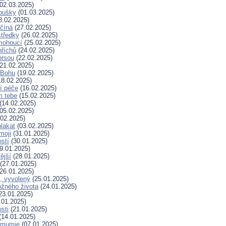
02.03.2025)
koušky
(01.03.2025)
8.02.2025)
ačíná
(27.02.2025)
tředky
(26.02.2025)
mohoucí
(25.02.2025)
říchů
(24.02.2025)
prsou
(22.02.2025)
21.02.2025)
k Bohu
(19.02.2025)
8.02.2025)
í péče
(16.02.2025)
m tebe
(15.02.2025)
(14.02.2025)
05.02.2025)
02.2025)
plakat
(03.02.2025)
moji
(31.01.2025)
stí
(30.01.2025)
9.01.2025)
ější
(28.01.2025)
(27.01.2025)
26.01.2025)
, vyvolený
(25.01.2025)
žného života
(24.01.2025)
23.01.2025)
.01.2025)
sti
(21.01.2025)
(14.01.2025)
 mumie
(07.01.2025)