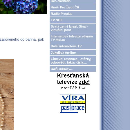
Res claritatis
Hnutí Pro život ČR
Rádio Proglas
TV NOE
Svatá země Izrael, Sinaj -
virtuální pouť
Internetová televize zdarma
a zabořeného do bahna, pak
TV-MIS.cz
Další internetové TV
JukeBox on-line
Církevní restituce - otázky,
odpovědi, fakta, čísla....
Další odkazy...