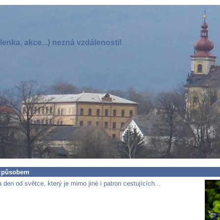
enka, akce...) nezná vzdálenosti!
způsobem
den od světce, který je mimo jiné i patron cestujících...