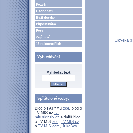
Pozvání
Osobnosti
Boží doteky
Připomínáme
Foto
Zajímavé
Člověka bl
15 nejčtenějších
Vyhledávání
Vyhledat text
Spřátelené weby:
Blog o FATYMu
zde
, blog o
TV-MIS.cz
tv-
mis.signaly.cz
a další blog
o TV-MIS
zde
,
TV-MIS.cz
a
TV-MIS.com
,
JukeBox
.