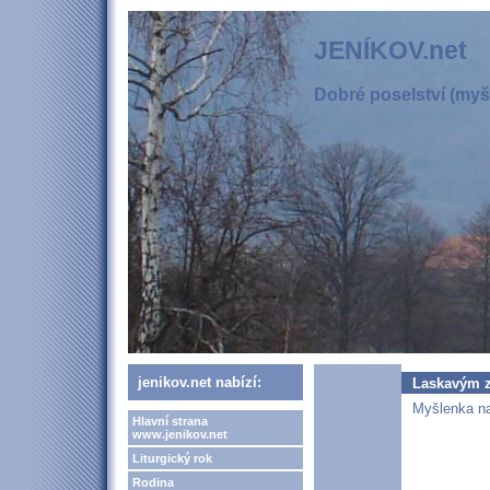
JENÍKOV.net
Dobré poselství (myšl
jenikov.net nabízí:
Laskavým 
Myšlenka na 
Hlavní strana
www.jenikov.net
Liturgický rok
Rodina