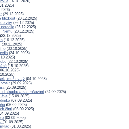
hvíle
(07.01.2026)
01.2026)
.2026)
t
(29.12.2025)
 blízkost
(28.12.2025)
tle víry
(26.12.2025)
 narodilo
(25.12.2025)
či Němu
(23.12.2025)
(22.12.2025)
en
(16.12.2025)
í
(30.11.2025)
ního
(30.10.2025)
evila
(24.10.2025)
.10.2025)
Tebe
(22.10.2025)
ožné
(15.10.2025)
06.10.2025)
10.2025)
šek, muž svatý
(04.10.2025)
prosit
(29.09.2025)
íra
(25.09.2025)
od strachu a zastrašování
(24.09.2025)
slávě
(15.09.2025)
ebníka
(07.09.2025)
ěho
(06.09.2025)
ých činů
(05.09.2025)
04.09.2025)
bro
(03.09.2025)
ry
(01.09.2025)
říklad
(31.08.2025)