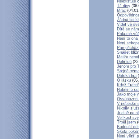
Neexistuje c
Tři divy
(06.
Mráz
(04.01
Odpovědnos
Žádná lidská
Vidět ve svě
Dítě se nám
Pokorné vů
Není to ona
Není schop
Pán přicház
Snášet bliž
Matka nepol
Definice
(23
Jenom pro 
Stejně nem
Dětská hra
(
O lásku
(05.
Když Franti
Nebojme se 
Jako moje v
Osvobozeni 
V nebeské 
Nikoliv služ
Jedině na n
Velikost sv
Trpěl jsem
(
Budoucí do
Škola poko
Není větší p