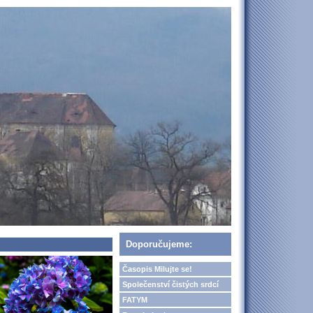
Doporučujeme:
Časopis Milujte se!
Společenství čistých srdcí
FATYM