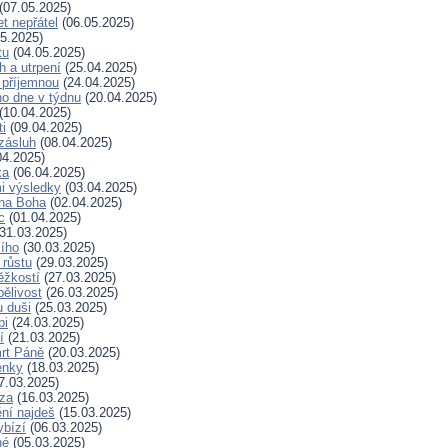
(07.05.2025)
t nepřátel
(06.05.2025)
5.2025)
tu
(04.05.2025)
h a utrpení
(25.04.2025)
 příjemnou
(24.04.2025)
ho dne v týdnu
(20.04.2025)
(10.04.2025)
ti
(09.04.2025)
zásluh
(08.04.2025)
04.2025)
ka
(06.04.2025)
i výsledky
(03.04.2025)
 na Boha
(02.04.2025)
c
(01.04.2025)
31.03.2025)
ího
(30.03.2025)
 růstu
(29.03.2025)
ěžkostí
(27.03.2025)
pělivost
(26.03.2025)
 duši
(25.03.2025)
bi
(24.03.2025)
í
(21.03.2025)
rt Páně
(20.03.2025)
enky
(18.03.2025)
7.03.2025)
za
(16.03.2025)
ní najdeš
(15.03.2025)
ybízí
(06.03.2025)
né
(05.03.2025)