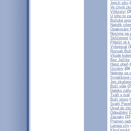
Jejich věci
(
Ve chvíli z
Vítězství
(2
U toho to z
Božské pros
Natolik vše
Opakování h
Nosíme na 
Sklíčenost
(
Přiblíží tě 
Vybojovat
(1
Rozsah Bož
Všude kole
Bez Ježíše
Hasit oheň
(
Ozvěny
(04.
Nebojte se 
Synáčkové 
Jen zkušeno
Boží vůle
(2
Daleko zářiv
Tváří v tvář
Boží slovo
(
Svatý Pavel
Úvod do zbo
Odpuštění
(
Zázraky
(22
Pramen rado
Lampa víry
Křesťanské