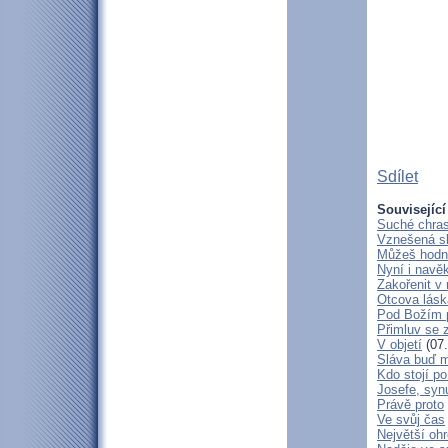
Sdílet
Související
Suché chras
Vznešená s
Můžeš hodně
Nyní i navě
Zakořenit v 
Otcova lásk
Pod Božím 
Přimluv se 
V objetí
(07.
Sláva buď m
Kdo stojí po
Josefe, syn
Právě proto
Ve svůj čas
Největší oh