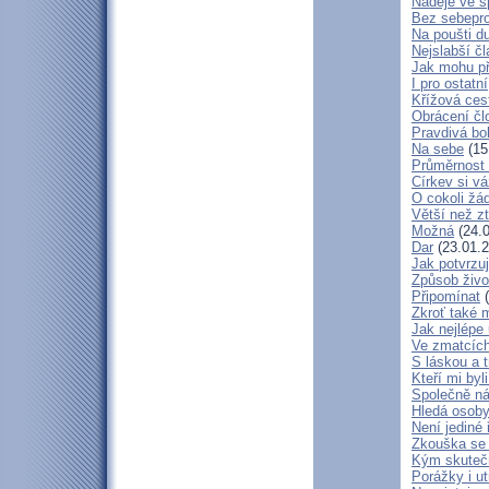
Naděje ve 
Bez sebepro
Na poušti d
Nejslabší č
Jak mohu př
I pro ostatní
Křížová ces
Obrácení čl
Pravdivá bo
Na sebe
(15
Průměrnost 
Církev si vá
O cokoli žá
Větší než zt
Možná
(24.0
Dar
(23.01.2
Jak potvrzuj
Způsob živo
Připomínat
(
Zkroť také 
Jak nejlépe
Ve zmatcích
S láskou a t
Kteří mi byl
Společně ná
Hledá osob
Není jediné 
Zkouška se
Kým skuteč
Porážky i ut