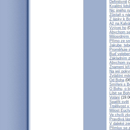
Definitivně
(
Kvalitní lid
Nic jiného n
Zůstaň s ná
Z lásky k B
Až na Kalvár
Vzývej ho
(0
Abychom se 
Milosrdným
Přímo ze sr
Jakube, teb
Proměňuje 
Buď veleben
Základním 
Abychom svá
Znamení kř
Na její poky
Zvláštní mil
Od Boha
(06
Smířeni s 
O Bohu, o b
Líbit se Bo
Volání
(19.0
Spatřit svět
Trpělivost v
Milost Eucha
Ve chvíli z
Pravdivá lá
V daleké ze
Přimluv se 