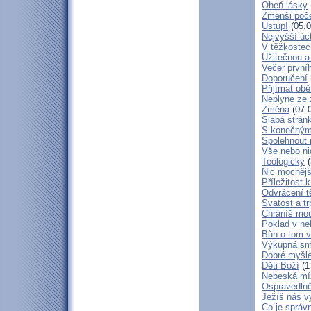
Oheň lásky
Zmenši poče
Ustup!
(05.0
Nejvyšší úc
V těžkostec
Užitečnou a
Večer první
Doporučení
Přijímat obě
Neplyne ze 
Změna
(07.
Slabá strán
S konečným
Spolehnout
Vše nebo ni
Teologicky
(
Nic mocnějš
Příležitost k
Odvrácení t
Svatost a tr
Chráníš mou
Poklad v ne
Bůh o tom v
Výkupná sm
Dobré myšl
Děti Boží
(1
Nebeská mí
Ospravedlně
Ježíš nás v
Co je správ