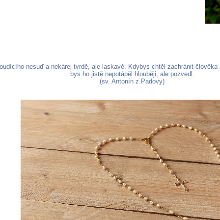
oudícího nesuď a nekárej tvrdě, ale laskavě. Kdybys chtěl zachránit člověk
bys ho jistě nepotápěl hlouběji, ale pozvedl.
(sv. Antonín z Padovy)