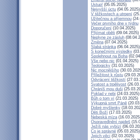
Ustup!
(05.05.2025)
Nejvyšší úctu
(04.05.2025)
V těžkostech a utrpení
(25
Užitečnou a příjemnou
(24.
Večer prvního dne v týdnu
Doporučení
(10.04.2025)
Přijímat oběti
(09.04.2025)
Neplyne ze zásluh
(08.04.
Změna
(07.04.2025)
Slabá stránka
(06.04.2025)
S konečnými výsledky
(03
Spolehnout na Boha
(02.04
Vše nebo nic
(01.04.2025)
Teologicky
(31.03.2025)
Nic mocnějšího
(30.03.202
Příležitost k růstu
(29.03.2
Odvrácení těžkostí
(27.03.
Svatost a trpělivost
(26.03
Chráníš mou duši
(25.03.2
Poklad v nebi
(24.03.2025)
Bůh o tom ví
(21.03.2025)
Výkupná smrt Páně
(20.03
Dobré myšlenky
(18.03.20
Děti Boží
(17.03.2025)
Nebeská míza
(16.03.2025
Ospravedlnění najdeš
(15.
Ježíš nás vybízí
(06.03.20
Co je správné
(05.03.2025)
Jejich věci
(02.03.2025)