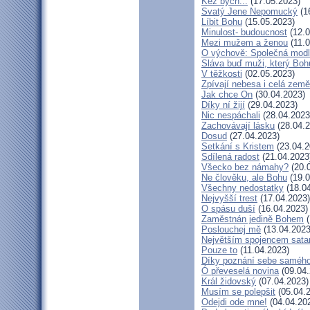
Kéž bych...
(17.05.2023)
Svatý Jene Nepomucký
(1
Líbit Bohu
(15.05.2023)
Minulost- budoucnost
(12.0
Mezi mužem a ženou
(11.0
O výchově: Společná modlit
Sláva buď muži, který Bohu
V těžkosti
(02.05.2023)
Zpívají nebesa i celá země
Jak chce On
(30.04.2023)
Díky ní žijí
(29.04.2023)
Nic nespáchali
(28.04.2023
Zachovávají lásku
(28.04.2
Dosud
(27.04.2023)
Setkání s Kristem
(23.04.2
Sdílená radost
(21.04.2023
Všecko bez námahy?
(20.
Ne člověku, ale Bohu
(19.0
Všechny nedostatky
(18.04
Nejvyšší trest
(17.04.2023)
O spásu duší
(16.04.2023)
Zaměstnán jedině Bohem
(
Poslouchej mě
(13.04.2023
Největším spojencem sata
Pouze to
(11.04.2023)
Díky poznání sebe saméh
Ó převeselá novina
(09.04.
Král židovský
(07.04.2023)
Musím se polepšit
(05.04.
Odejdi ode mne!
(04.04.20