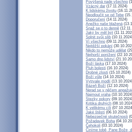
Povýšená nade všechno
(1
Vzácný dar
(17.11.2024)
K lidskému životu
(16.11.2
Neodloučit se od Tebe
(15.
Doporučení
(14.11.2024)
Anežko naše blažená
(13.1
Snaž se o to denně
(12.11.
Jaký by měl být
(11.11.202
Splnit svůj slib
(10.11.2024
Ví všechno
(09.11.2024)
Nejtěžší pokání
(30.10.202
Nikdo to nemůže udělat
(29
Nejhorší ponížení
(22.10.2
Samo dno lidství
(21.10.20
Boží láska
(17.10.2024)
Pluh bolesti
(16.10.2024)
Drobné zlosti
(15.10.2024)
Boží vůle
(14.10.2024)
Vytrvale modlí
(13.10.2024
Bázeň Boží
(12.10.2024)
Nerad se v něčem angažuj
Najmout vraha
(10.10.2024
Stezky pokory
(09.10.2024
Kritika druhých
(08.10.2024
K velikému cíli
(07.10.2024
Jaké štěstí
(06.10.2024)
Nebezpečné skutečnosti
(0
Požadavek Boha
(04.10.20
Čehokoli
(03.10.2024)
Činíme tobě, Pane Bože, d