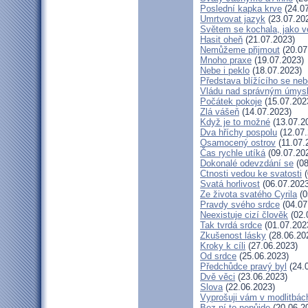
Poslední kapka krve
(24.07
Umrtvovat jazyk
(23.07.20
Světem se kochala, jako ve
Hasit oheň
(21.07.2023)
Nemůžeme přijmout
(20.07
Mnoho praxe
(19.07.2023)
Nebe i peklo
(18.07.2023)
Představa blížícího se neb
Vládu nad správným úmys
Počátek pokoje
(15.07.202
Zlá vášeň
(14.07.2023)
Když je to možné
(13.07.2
Dva hříchy pospolu
(12.07.
Osamocený ostrov
(11.07.
Čas rychle utíká
(09.07.20
Dokonalé odevzdání se
(08
Ctnosti vedou ke svatosti
(
Svatá horlivost
(06.07.2023
Ze života svatého Cyrila
(0
Pravdy svého srdce
(04.07
Neexistuje cizí člověk
(02.
Tak tvrdá srdce
(01.07.202
Zkušenost lásky
(28.06.20
Kroky k cíli
(27.06.2023)
Od srdce
(25.06.2023)
Předchůdce pravý byl
(24.
Dvě věci
(23.06.2023)
Slova
(22.06.2023)
Vyprošuji vám v modlitbác
Bez ní to nepůjde
(20.06.2