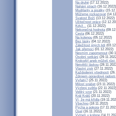
Na druhé
(17.12.2022)
Nahání strach
(16.12.2022)
Mudrlanty a pisálky
(15.12
Můžeme rozkazovat
(14.12
Svatost Boží
(13.12.2022)
Užitečnost práce
(12.12.20
Když...
(11.12.2022)
Nekonečná hodnota
(09.12
Cesta
(06.12.2022)
Na kolenou
(05.12.2022)
Bez lásky
(04.12.2022)
Záležitost jiných lidí
(03.12
Jak přemoci
(01.12.2022)
Nesmím zapomenout
(30.1
Osobní setkání
(29.11.202
Krokodýl aneb můžeš růst: 
Největší láskou
(28.11.202
Vlastní zisk
(27.11.2022)
Každodenní všedností
(26.
Zdrojem opravdové radosti 
Vyňatý?
(25.11.2022)
Milost snášet
(23.11.2022)
Výzbroj světla
(22.11.2022
Veliký vzor
(21.11.2022)
Král Králů
(20.11.2022)
Ví, že má křídla
(19.11.202
Všechno
(18.11.2022)
Pýcha a pokora
(17.11.202
Osel
(16.11.2022)
Vytneš u kořene
(14.11.20