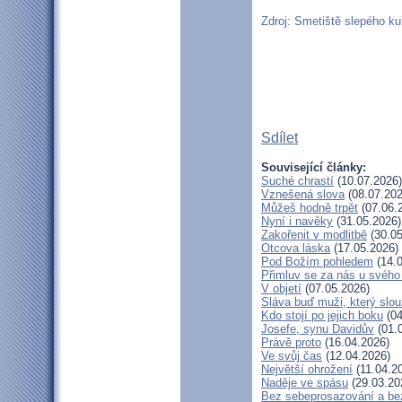
Zdroj: Smetiště slepého kuř
Sdílet
Související články:
Suché chrastí
(10.07.2026)
Vznešená slova
(08.07.202
Můžeš hodně trpět
(07.06.
Nyní i navěky
(31.05.2026)
Zakořenit v modlitbě
(30.05
Otcova láska
(17.05.2026)
Pod Božím pohledem
(14.0
Přimluv se za nás u svéh
V objetí
(07.05.2026)
Sláva buď muži, který slou
Kdo stojí po jejich boku
(04
Josefe, synu Davidův
(01.
Právě proto
(16.04.2026)
Ve svůj čas
(12.04.2026)
Největší ohrožení
(11.04.2
Naděje ve spásu
(29.03.20
Bez sebeprosazování a bez