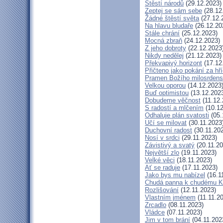
Štěstí národů
(29.12.2023)
Zeptej se sám sebe
(28.12
Žádné štěstí světa
(27.12.
Na hlavu bludaře
(26.12.20
Stále chrání
(25.12.2023)
Mocná zbraň
(24.12.2023)
Z jeho dobroty
(22.12.2023
Nikdy nedělej
(21.12.2023)
Překvapivý horizont
(17.12
Přičteno jako pokání za hř
Pramen Božího milosrdens
Velkou oporou
(14.12.2023
Buď optimistou
(13.12.202
Dobudeme věčnost
(11.12.
S radostí a mlčením
(10.12
Odhaluje plán svatosti
(05.
Učí se milovat
(30.11.2023
Duchovní radost
(30.11.20
Nosí v srdci
(29.11.2023)
Závistivý a svatý
(20.11.20
Největší zlo
(19.11.2023)
Velké věci
(18.11.2023)
Ať se raduje
(17.11.2023)
Jako bys mu nabízel
(16.1
Chudá panna k chudému Kr
Rozlišování
(12.11.2023)
Vlastním jménem
(11.11.2
Zrcadlo
(08.11.2023)
Vládce
(07.11.2023)
Jim v tom brání
(04.11.202