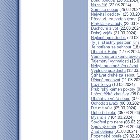
Bohu podobal
(28.03.2024)
Na světě
(27.03.2024)
Sami se sebou
(26.03.2024
Největší dědictví
(25.03.20
Přece ví, co potřebujeme
(
Plný lásky a úcty
(23.03.2
Duchovní život
(22.03.2024
Dobrý voják
(21.03.2024)
Nejlepší prostředek
(20.03.
Ty jsi šťastný pěstoun Kri
Je potřeba se sehnout
(18.
Obrací k Bohu
(17.03.2024
Věrni křesťanskému povol
Tajemství vytrvalosti
(15.0
Nebyl mu umožněn návrat
Vyplňuje prázdnotu
(13.03.
Strhávat druhé za sebou
(1
Účinně pracovat
(11.03.202
Boží Slovo
(10.03.2024)
Prubířský kámen pokory
(0
I přes těžké zkoušky
(08.0
Obrátit ve větší dobro
(07.
Odhodit závaží
(06.03.202
Dle mé vůle
(05.03.2024)
Odhoď daleko
(05.03.2024)
Myslíš si?
(04.03.2024)
Stvořeni pro nebe
(03.03.2
Správný směr
(02.03.2024)
Znát definici
(01.03.2024)
Pozemské bouře
(29.02.20