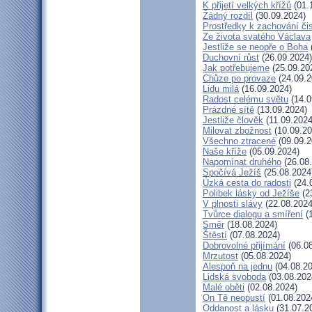
K přijetí velkých křížů
(01.
Žádný rozdíl
(30.09.2024)
Prostředky k zachování čis
Ze života svatého Václava
Jestliže se neopře o Boha
Duchovní růst
(26.09.2024)
Jak potřebujeme
(25.09.20
Chůze po provaze
(24.09.2
Lidu milá
(16.09.2024)
Radost celému světu
(14.0
Prázdné sítě
(13.09.2024)
Jestliže člověk
(11.09.2024
Milovat zbožnost
(10.09.20
Všechno ztracené
(09.09.2
Naše kříže
(05.09.2024)
Napomínat druhého
(26.08
Spočívá Ježíš
(25.08.2024
Úzká cesta do radosti
(24.
Polibek lásky od Ježíše
(2
V plnosti slávy
(22.08.2024
Tvůrce dialogu a smíření
(1
Směr
(18.08.2024)
Štěstí
(07.08.2024)
Dobrovolné přijímání
(06.08
Mrzutost
(05.08.2024)
Alespoň na jednu
(04.08.20
Lidská svoboda
(03.08.202
Malé oběti
(02.08.2024)
On Tě neopustí
(01.08.202
Oddanost a lásku
(31.07.2