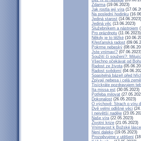
Zdarma
(19.06.2023)
Jak rostla její víra
(17.06.2
Na poslední hodinku
(16.06
Jediná starost
(14.06.2023
Jediná věc
(13.06.2023)
Služebníkem a nástrojem
(
Pro prázdnotu
(11.06.2023)
Někdy je to těžké
(10.06.2
Křesťanská radost
(09.06.
Pokrme nebeský
(08.06.20
Jste vnímaví?
(07.06.2023
Soužití či soužení?: Milují
Všechno očekávat od Boh
Radost ze života
(05.06.20
Radost svědomí
(04.06.20
Spasitelná bázeň před hří
Zpívají nebesa i celá země
Tisíckráte pozdravujem teb
Ita missa est
(30.05.2023)
Potřeba milovat
(27.05.202
Dokonalost
(26.05.2023)
O výchově: Strach o víru dě
Dvě velmi odlišné věci
(24.
I největší naděje
(23.05.20
Naše víra
(22.05.2023)
Životní krize
(21.05.2023)
Vnímavost k Božské lásce.
Není daleko
(19.05.2023)
Prozpěvujme v utěšení
(18