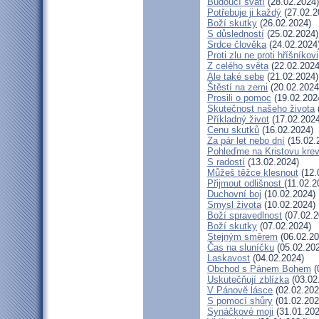
Budoucí svatí
(28.02.2024)
Potřebuje ji každý
(27.02.2
Boží skutky
(26.02.2024)
S důsledností
(25.02.2024)
Srdce člověka
(24.02.2024
Proti zlu ne proti hříšníkovi
Z celého světa
(22.02.2024
Ale také sebe
(21.02.2024)
Štěstí na zemi
(20.02.2024
Prosili o pomoc
(19.02.202
Skutečnost našeho života
Příkladný život
(17.02.2024
Cenu skutků
(16.02.2024)
Za pár let nebo dní
(15.02.
Pohleďme na Kristovu kre
S radostí
(13.02.2024)
Můžeš těžce klesnout
(12.
Přijmout odlišnost
(11.02.2
Duchovní boj
(10.02.2024)
Smysl života
(10.02.2024)
Boží spravedlnost
(07.02.2
Boží skutky
(07.02.2024)
Stejným směrem
(06.02.20
Čas na sluníčku
(05.02.20
Laskavost
(04.02.2024)
Obchod s Pánem Bohem
(
Uskutečňují zblízka
(03.02
V Pánově lásce
(02.02.202
S pomocí shůry
(01.02.202
Synáčkové moji
(31.01.202