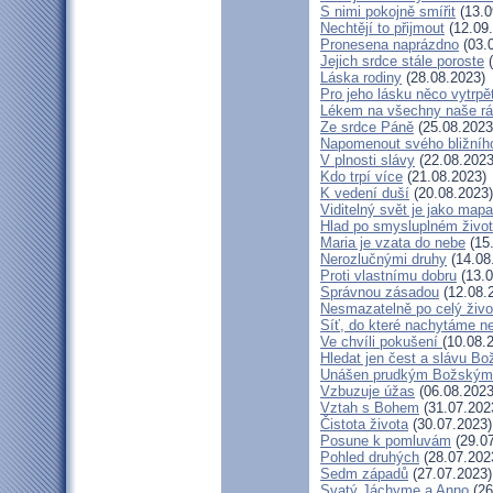
S nimi pokojně smířit
(13.0
Nechtějí to přijmout
(12.09
Pronesena naprázdno
(03.
Jejich srdce stále poroste
(
Láska rodiny
(28.08.2023)
Pro jeho lásku něco vytrpě
Lékem na všechny naše r
Ze srdce Páně
(25.08.2023
Napomenout svého bližníh
V plnosti slávy
(22.08.2023
Kdo trpí více
(21.08.2023)
K vedení duší
(20.08.2023)
Viditelný svět je jako mapa
Hlad po smysluplném živo
Maria je vzata do nebe
(15
Nerozlučnými druhy
(14.08
Proti vlastnímu dobru
(13.0
Správnou zásadou
(12.08.
Nesmazatelně po celý živo
Síť, do které nachytáme ne
Ve chvíli pokušení
(10.08.
Hledat jen čest a slávu Bo
Unášen prudkým Božským
Vzbuzuje úžas
(06.08.2023
Vztah s Bohem
(31.07.202
Čistota života
(30.07.2023)
Posune k pomluvám
(29.07
Pohled druhých
(28.07.202
Sedm západů
(27.07.2023)
Svatý Jáchyme a Anno
(26