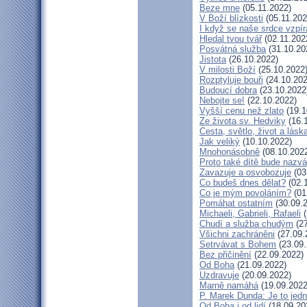
Beze mne
(05.11.2022)
V Boží blízkosti
(05.11.202
I když se naše srdce vzpír
Hledal tvou tvář
(02.11.202
Posvátná služba
(31.10.20
Jistota
(26.10.2022)
V milosti Boží
(25.10.2022
Rozptyluje bouři
(24.10.202
Budoucí dobra
(23.10.2022
Nebojte se!
(22.10.2022)
Vyšší cenu než zlato
(19.1
Ze života sv. Hedviky
(16.
Cesta, světlo, život a lásk
Jak veliký
(10.10.2022)
Mnohonásobně
(08.10.202
Proto také dítě bude nazv
Zavazuje a osvobozuje
(03
Co budeš dnes dělat?
(02.
Co je mým povoláním?
(01
Pomáhat ostatním
(30.09.
Michaeli, Gabrieli, Rafaeli
(
Chudí a služba chudým
(27
Všichni zachráněni
(27.09.
Setrvávat s Bohem
(23.09.
Bez přičinění
(22.09.2022)
Od Boha
(21.09.2022)
Uzdravuje
(20.09.2022)
Marně namáhá
(19.09.2022
P. Marek Dunda: Je to jedn
Od Boha i od lidí
(18.09.20