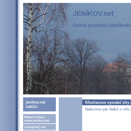
JENÍKOV.net
Dobré poselství (myšlenka,
jenikov.net
Křesťanovo vyznání víry 
nabízí:
Nabízíme pár řádků o víře 
Hlavní strana
www.jenikov.net
Liturgický rok