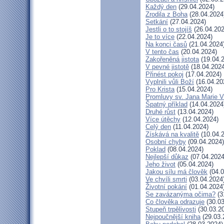
Každý den
(29.04.2024)
Zrodila z Boha
(28.04.2024
Setkání
(27.04.2024)
Jestli o to stojíš
(26.04.202
Je to více
(22.04.2024)
Na konci časů
(21.04.2024
V tento čas
(20.04.2024)
Zakořeněná jistota
(19.04.
V pevné jistotě
(18.04.2024
Přinést pokoj
(17.04.2024)
Vyplnili vůli Boží
(16.04.20
Pro Krista
(15.04.2024)
Promluvy sv. Jana Marie Vi
Špatný příklad
(14.04.2024
Druhé růst
(13.04.2024)
Více útěchy
(12.04.2024)
Celý den
(11.04.2024)
Získává na kvalitě
(10.04.
Osobní chyby
(09.04.2024)
Poklad
(08.04.2024)
Nejlepší důkaz
(07.04.2024
Jeho život
(05.04.2024)
Jakou sílu má člověk
(04.0
Ve chvíli smrti
(03.04.2024
Životní pokání
(01.04.2024
Se zavázanýma očima?
(3
Co člověka odrazuje
(30.03
Stupeň trpělivosti
(30.03.2
Nejpoučnější kniha
(29.03.