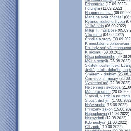
Připomínka
(17.09.2022)
I druhým
(11.09.2022)
Na pomoc slova
(09.09.20
Maria na svět přichází
(08.
Rytmus lidského života
(07
Veliká bída
(06.09.2022)
Miluji Ti, můj Bože
(05.09.
Víra roste
(04.09.2022)
Chodila a stopy
(03.09.202
K neustálému obnovování
Poklady své všemohoucno
K nikomu
(30.08.2022)
Něco jedinečného
(29.08.2
Mýlí a nemýlí
(28.08.2022)
Skřítek Kostelníček: Evang
Ještě je tolik dobrého, co 
Směrem k druhým
(26.08.
Čím více jsi mocný
(23.08
Vyslechni mě
(22.08.2022)
Nejcennější svoboda
(21.0
Máme to srdce
(20.08.2022
V mysli, v srdci a na rtech
Sloužit druhým
(17.08.2022
Naše snaha
(16.08.2022)
Přirozený zákon
(15.08.20
Neproplouvej
(14.08.2022)
Nezpychni!
(12.08.2022)
Kdo neslyší
(11.08.2022)
Cíl znáte
(10.08.2022)