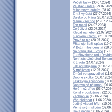
Pečetí lásky
(30.07.2024)
Ve stavu srdce
(29.07.2024
Milosrdným srdcím
(28.07.
Z níž vyrůstá
(27.07.2024)
Daleko od Pána
(26.07.202
Máme všechno
(25.07.202
Ten rozdíl
(24.07.2024)
Celý život
(23.07.2024)
Klepat na nebe
(22.07.2024
K novému životu
(21.07.20
Právě to nic
(20.07.2024)
Přitahuje Boží spásu
(19.0
V Boží milosrdenství
(18.0
Na bránu Boží Srdce
(17.0
Z královského rodu Davido
Není záslužné před Bohem
K životu
(14.07.2024)
Jak potřebujeme
(13.07.20
S trpělivostí
(12.07.2024)
Změní ve spravedlivé
(11.0
Drobné skutky
(08.07.2024
Laskavým způsobem
(07.0
Dobrovolné přijímání
(06.07
Horší než dříve
(03.07.202
Konal v poslušnosti
(22.06
Zachraňuje
(12.06.2024)
Vše překonat
(11.06.2024)
Jediný všední hřích
(10.06
Věrný svým slibům
(09.06.
Dává naději
(08.06.2024)