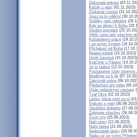
Dokonalá pokora
(03.11.20
Každý z nás!
(01.11.2023)
Získávat ctnosti
(31.10.20
Jsou za to vděční
(30.10.2
Svědky naší odměny
(29.1
Kdo se obrací k Bohu
(28.
Osobní povolání
(25.10.20
Větší cenu než všechny ob
Každodenní práce
(19.10.2
I se svým Synem
(18.10.2
Přicházejí od Boha
(17.10.
Reaguj klidně
(16.10.2023)
Umět žasnout
(15.10.2023)
Kráčíme s Pánem
(14.10.2
Je to radost
(12.10.2023)
Postupujme vždy stejným
Modlíme se k Ní
(07.10.20
Zatvrzelé srdce
(06.10.202
Předurčení pro nebe
(05.10
Vítán nebeskými zástupy
(
Tvář Otce
(02.10.2023)
Láska, která stojí za to
(01
Srdcem v nebi
(30.09.2023
Opuštění dobrého
(27.09.2
Zahrnuje všechny
(26.09.2
Život víry
(25.09.2023)
Naši práci
(22.09.2023)
Naše láska
(21.09.2023)
Nedostatek lásky
(20.09.2
Raduj se se svým Přítele