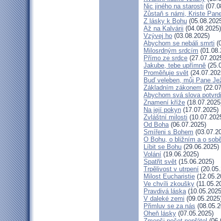
Nic jiného na starosti
(07.0
Zůstaň s námi, Kriste Pan
Z lásky k Bohu
(05.08.202
Až na Kalvárii
(04.08.2025)
Vzývej ho
(03.08.2025)
Abychom se nebáli smrti
(0
Milosrdným srdcím
(01.08.
Přímo ze srdce
(27.07.202
Jakube, tebe upřímně
(25.
Proměňuje svět
(24.07.202
Buď veleben, můj Pane Jež
Základním zákonem
(22.07
Abychom svá slova potvrdi
Znamení kříže
(18.07.2025
Na její pokyn
(17.07.2025)
Zvláštní milosti
(10.07.202
Od Boha
(06.07.2025)
Smířeni s Bohem
(03.07.2
O Bohu, o bližním a o sob
Líbit se Bohu
(29.06.2025)
Volání
(19.06.2025)
Spatřit svět
(15.06.2025)
Trpělivost v utrpení
(20.05.
Milost Eucharistie
(12.05.2
Ve chvíli zkoušky
(11.05.2
Pravdivá láska
(10.05.2025
V daleké zemi
(09.05.2025
Přimluv se za nás
(08.05.2
Oheň lásky
(07.05.2025)
Zmenši počet nepřátel
(06.