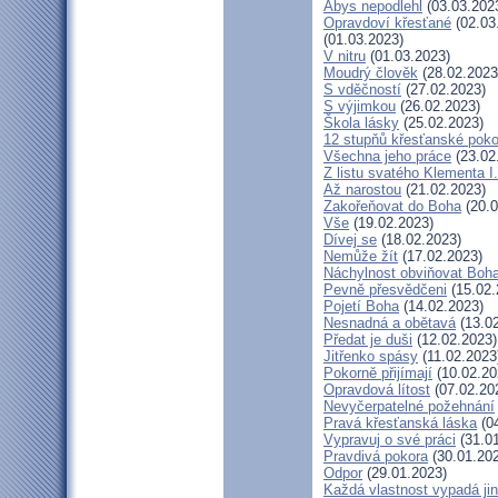
Abys nepodlehl
(03.03.202
Opravdoví křesťané
(02.03
(01.03.2023)
V nitru
(01.03.2023)
Moudrý člověk
(28.02.2023
S vděčností
(27.02.2023)
S výjimkou
(26.02.2023)
Škola lásky
(25.02.2023)
12 stupňů křesťanské poko
Všechna jeho práce
(23.02
Z listu svatého Klementa I.
Až narostou
(21.02.2023)
Zakořeňovat do Boha
(20.0
Vše
(19.02.2023)
Dívej se
(18.02.2023)
Nemůže žít
(17.02.2023)
Náchylnost obviňovat Boh
Pevně přesvědčeni
(15.02.
Pojetí Boha
(14.02.2023)
Nesnadná a obětavá
(13.02
Předat je duši
(12.02.2023)
Jitřenko spásy
(11.02.2023
Pokorně přijímají
(10.02.20
Opravdová lítost
(07.02.20
Nevyčerpatelné požehnání
Pravá křesťanská láska
(04
Vypravuj o své práci
(31.01
Pravdivá pokora
(30.01.20
Odpor
(29.01.2023)
Každá vlastnost vypadá ji