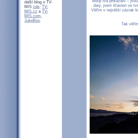
Miluji tvá přikázání – jso
další blog o TV-
dary, jsem šťasten ve tv
MIS
zde
,
TV-
Věřím v největší zázrak l
MIS.cz
a
TV-
MIS.com
,
JukeBox
.
Tak věřím