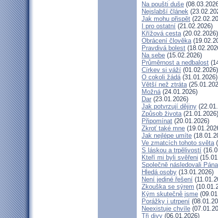
Na poušti duše
(08.03.2026
Nejslabší článek
(23.02.20
Jak mohu přispět
(22.02.20
I pro ostatní
(21.02.2026)
Křížová cesta
(20.02.2026)
Obrácení člověka
(19.02.2
Pravdivá bolest
(18.02.202
Na sebe
(15.02.2026)
Průměrnost a nedbalost
(14
Církev si váží
(01.02.2026)
O cokoli žádá
(31.01.2026)
Větší než ztráta
(25.01.202
Možná
(24.01.2026)
Dar
(23.01.2026)
Jak potvrzují dějiny
(22.01
Způsob života
(21.01.2026
Připomínat
(20.01.2026)
Zkroť také mne
(19.01.202
Jak nejlépe umíte
(18.01.2
Ve zmatcích tohoto světa
(
S láskou a trpělivostí
(16.0
Kteří mi byli svěřeni
(15.01
Společně následovali Pána
Hledá osoby
(13.01.2026)
Není jediné řešení
(11.01.2
Zkouška se sýrem
(10.01.
Kým skutečně jsme
(09.01
Porážky i utrpení
(08.01.20
Neexistuje chvíle
(07.01.20
Tři divy
(06.01.2026)