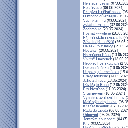
Nejsladší Ježíši
(07.06.202
Po zásluze
(06.06.2024)
Přispívá k očistě srdce
(05
O mnoho důležitější
(04.06
Vůči bližnímu
(03.06.2024)
Zvláštní milosti
(02.06.202
Zachraňuje
(29.05.2024)
Poznat vyvolené
(28.05.20
Přijímá stále novou sílu
(27
Závažnější a těžší
(26.05.
Děláš-li to z lásky
(25.05.2
Nezahálí
(20.05.2024)
Na našeho Pána
(19.05.20
Vnitřně i navenek
(18.05.2
Neobjevil ve skutcích
(17.0
Dokonalá láska
(16.05.202
Uspokojují sebelásku
(15.0
Pravý misionář
(14.05.2024
Jako zahrada
(13.05.2024)
Důvěřujte Bohu
(12.05.202
Pro křesťana
(11.05.2024)
S úsměvem
(10.05.2024)
Vynahrazovat své hříchy
(
Malé výbuchy hněvu
(08.0
Kristův učedník
(07.05.202
Rada do života
(06.05.2024
Odpověď
(05.05.2024)
Jemným způsobem
(04.05
Klíč
(03.05.2024)
Ubožáci a hříšníci
(02.05.2