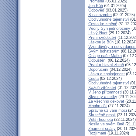
Proměna
(05.01.2025)
Jen Bůh
(04.01.2025)
Odpověď
(03.01.2025)
S nasazením
(02.01.2025)
Obdivuhodné tajemství
(01
Cesta ke změně
(31.12.20
Věčný Syn jednorozený
(30
Lživý život
(29.12.2024)
První svědectví
(11.12.202
Láskou je Bůh
(10.12.2024
Vzor důvěry a odevzdanost
Svým bohatstvím
(08.12.2
Ona je naše Matka
(07.12.
Odpuštění
(06.12.2024)
První a hlavní zbraň
(05.12
Doporučení
(04.12.2024)
Láska a spokojenost
(03.1
Cesta
(02.12.2024)
Obdivuhodné tajemství
(01
Každé vítězství
(01.12.202
V Jeho přítomnosti
(30.11.
Skvosty a cetky
(29.11.20
Za všechno děkovat
(28.11
Mnoho dát
(27.11.2024)
Správné užívání moci
(24.
Skutečně prosil
(23.11.202
Větší hodnotu
(22.11.2024)
Nosila ve svém lůně
(21.11
Znamení spásy
(20.11.202
Rozjímání
(19.11.2024)