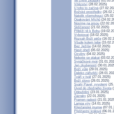
Ve chvíli zkoušky
(01.03.2
Vítězství
(28.02.2025)
U toho to začíná
(27.02.20
Božské prostředky
(26.02.
Natolik všemohoucí
(25.02
Opakování hříchů
(24.02.2
Nosíme na prsou
(22.02.20
Sklíčenost
(21.02.2025)
Přiblíží tě k Bohu
(19.02.2
Vybojovat
(18.02.2025)
Rozsah Boží péče
(16.02.
Všude kolem tebe
(15.02.2
Bez Ježíše
(14.02.2025)
Hasit oheň
(05.02.2025)
Ozvěny
(04.02.2025)
Nebojte se plakat
(03.02.2
Synáčkové moji
(31.01.202
Jen zkušeností
(30.01.202
Boží vůle
(29.01.2025)
Daleko zářivější
(28.01.202
Tváří v tvář
(27.01.2025)
Boží slovo
(26.01.2025)
Svatý Pavel, vyvolený
(25.
Úvod do zbožného života
(
Odpuštění
(23.01.2025)
Zázraky
(22.01.2025)
Pramen radosti
(21.01.202
Lampa víry
(14.01.2025)
Křesťanské mumie
(07.01.
Přešťastní králové
(06.01.