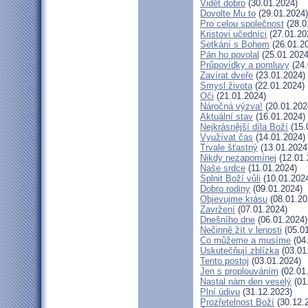
Vidět dobro
(30.01.2024)
Dovolte Mu to
(29.01.2024)
Pro celou společnost
(28.0
Kristovi učedníci
(27.01.20
Setkání s Bohem
(26.01.2
Pán ho povolal
(25.01.2024
Průpovídky a pomluvy
(24.
Zavírat dveře
(23.01.2024)
Smysl života
(22.01.2024)
Oči
(21.01.2024)
Náročná výzva!
(20.01.202
Aktuální stav
(16.01.2024)
Nejkrásnější díla Boží
(15.
Využívat čas
(14.01.2024)
Trvale šťastný
(13.01.2024
Nikdy nezapomínej
(12.01.
Naše srdce
(11.01.2024)
Splnit Boží vůli
(10.01.202
Dobro rodiny
(09.01.2024)
Objevujme krásu
(08.01.20
Zavržení
(07.01.2024)
Dnešního dne
(06.01.2024)
Nečinně žít v lenosti
(05.01
Co můžeme a musíme
(04
Uskutečňují zblízka
(03.01
Tento postoj
(03.01.2024)
Jen s proplouváním
(02.01
Nastal nám den veselý
(01
Plní údivu
(31.12.2023)
Prozřetelnost Boží
(30.12.