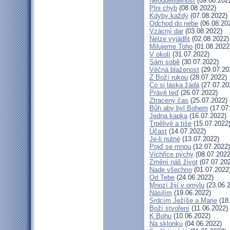
Neoddělitelnost
(09.08.202
Plni chyb
(08.08.2022)
Kdyby každý
(07.08.2022)
Odchod do nebe
(06.08.20
Vzácný dar
(03.08.2022)
Nelze vyjádřit
(02.08.2022)
Milujeme Toho
(01.08.2022
V okolí
(31.07.2022)
Sám sobě
(30.07.2022)
Věčná blaženost
(29.07.20
Z Boží rukou
(28.07.2022)
Co si láska žádá
(27.07.20
Právě teď
(26.07.2022)
Ztracený čas
(25.07.2022)
Bůh aby byl Bohem
(17.07
Jedna kapka
(16.07.2022)
Trpělivě a tiše
(15.07.2022
Účast
(14.07.2022)
Je-li nutné
(13.07.2022)
Pojď se mnou
(12.07.2022)
Vichřice pýchy
(08.07.2022
Změní náš život
(07.07.20
Nade všechno
(01.07.2022
Od Tebe
(24.06.2022)
Mnozí žijí v omylu
(23.06.
Násilím
(19.06.2022)
Srdcím Ježíše a Marie
(18
Boží stvoření
(11.06.2022)
K Bohu
(10.06.2022)
Na sklonku
(04.06.2022)