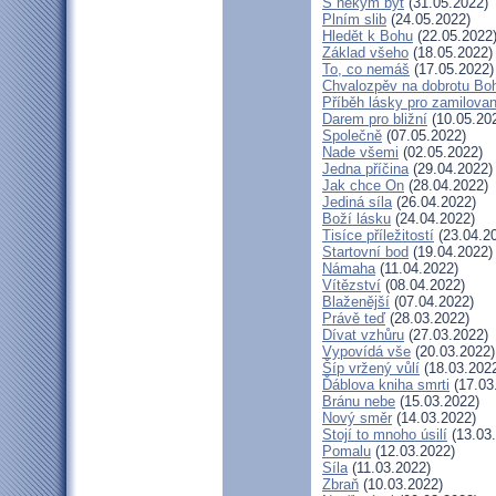
S někým být
(31.05.2022)
Plním slib
(24.05.2022)
Hledět k Bohu
(22.05.2022
Základ všeho
(18.05.2022)
To, co nemáš
(17.05.2022)
Chvalozpěv na dobrotu Bo
Příběh lásky pro zamilova
Darem pro bližní
(10.05.20
Společně
(07.05.2022)
Nade všemi
(02.05.2022)
Jedna příčina
(29.04.2022)
Jak chce On
(28.04.2022)
Jediná síla
(26.04.2022)
Boží lásku
(24.04.2022)
Tisíce příležitostí
(23.04.2
Startovní bod
(19.04.2022)
Námaha
(11.04.2022)
Vítězství
(08.04.2022)
Blaženější
(07.04.2022)
Právě teď
(28.03.2022)
Dívat vzhůru
(27.03.2022)
Vypovídá vše
(20.03.2022)
Šíp vržený vůlí
(18.03.202
Ďáblova kniha smrti
(17.03
Bránu nebe
(15.03.2022)
Nový směr
(14.03.2022)
Stojí to mnoho úsilí
(13.03
Pomalu
(12.03.2022)
Síla
(11.03.2022)
Zbraň
(10.03.2022)