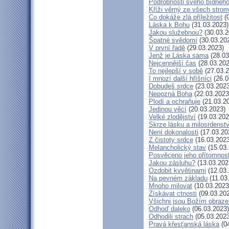
Podrobnosti svého bídného
Kříži věrný ze všech stro
Co dokáže zlá příležitost
(0
Láska k Bohu
(31.03.2023)
Jakou služebnou?
(30.03.2
Špatné svědomí
(30.03.20
V první řadě
(29.03.2023)
Jenž je Láska sama
(28.03
Nejcennější čas
(28.03.202
To nejlepší v sobě
(27.03.2
I mnozí další hříšníci
(26.0
Dobudeš srdce
(23.03.2023
Nepozná Boha
(22.03.2023
Plodí a ochraňuje
(21.03.2
Jedinou věcí
(20.03.2023)
Velké zlodějství
(19.03.202
Skrze lásku a milosrdenstv
Není dokonalosti
(17.03.20
Z čistoty srdce
(16.03.2023
Melancholický stav
(15.03.
Posvěceno jeho přítomnost
Jakou zásluhu?
(13.03.202
Ozdobit kvvětinami
(12.03.
Na pevném základu
(11.03
Mnoho milovat
(10.03.2023
Získávat ctnosti
(09.03.20
Všichni jsou Božím obraz
Odhoď daleko
(06.03.2023)
Odhodili strach
(05.03.2023
Pravá křesťanská láska
(04