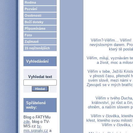
Rodina
Pozvání
Osobnosti
Boží doteky
Připomínáme
Foto
Věřím?-Věřím… Věřím! 
Zajímavé
nevýslovným darem. Proto
15 nejčtenějších
který tě posla
Věřím, miluji, vyznávám te
Vyhledávání
a život, moc a milosr
Věřím v tebe, Ježíši Kris
v plnosti času, přemohl h
Vyhledat text
svém slově, mezi námi v b
Zjevuješ se v mých bratřích,
Věřím v tvého Ducha, 
království, jsi růst a č
Spřátelené
ohněm, a naším slovem pra
weby:
Věřím v člověka, kterého
Blog o FATYMu
křest, kterého svou milost
zde
, blog o TV-
Věřím v člověka, s
MIS.cz
tv-
mis.signaly.cz
a