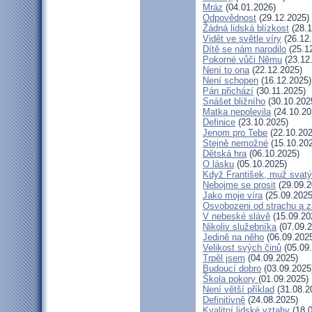
Mráz
(04.01.2026)
Odpovědnost
(29.12.2025)
Žádná lidská blízkost
(28.1
Vidět ve světle víry
(26.12
Dítě se nám narodilo
(25.1
Pokorné vůči Němu
(23.12
Není to ona
(22.12.2025)
Není schopen
(16.12.2025)
Pán přichází
(30.11.2025)
Snášet bližního
(30.10.202
Matka nepolevila
(24.10.20
Definice
(23.10.2025)
Jenom pro Tebe
(22.10.202
Stejně nemožné
(15.10.20
Dětská hra
(06.10.2025)
O lásku
(05.10.2025)
Když František, muž svatý
Nebojme se prosit
(29.09.2
Jako moje víra
(25.09.2025
Osvobozeni od strachu a z
V nebeské slávě
(15.09.20
Nikoliv služebníka
(07.09.2
Jedině na něho
(06.09.202
Velikost svých činů
(05.09
Trpěl jsem
(04.09.2025)
Budoucí dobro
(03.09.2025
Škola pokory
(01.09.2025)
Není větší příklad
(31.08.2
Definitivně
(24.08.2025)
Kvalitní lidské vztahy
(18.0