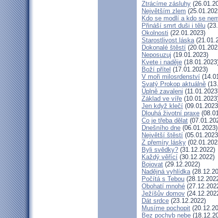
Ztrácíme zásluhy
(26.01.2
Největším zlem
(25.01.202
Kdo se modlí a kdo se nem
Přináší smrt duši i tělu
(23.
Okolnosti
(22.01.2023)
Starostlivost láska
(21.01.
Dokonalé štěstí
(20.01.202
Neposuzuj
(19.01.2023)
Kvete i naděje
(18.01.2023
Boží přítel
(17.01.2023)
V moři milosrdenství
(14.0
Svatý Prokop aktuálně
(13
Úplně zavaleni
(11.01.2023
Základ ve víře
(10.01.2023
Jen když klečí
(09.01.2023
Dlouhá životní praxe
(08.01
Co je třeba dělat
(07.01.20
Dnešního dne
(06.01.2023)
Největší štěstí
(05.01.2023
Z přemíry lásky
(02.01.202
Byli svědky?
(31.12.2022)
Každý věřící
(30.12.2022)
Bojovat
(29.12.2022)
Nadějná vyhlídka
(28.12.20
Počítá s Tebou
(28.12.202
Obohatí mnohé
(27.12.202
Ježíšův domov
(24.12.202
Dát srdce
(23.12.2022)
Musíme pochopit
(20.12.20
Bez pochyb nebe
(18.12.2