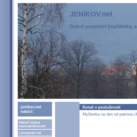
JENÍKOV.net
Dobré poselství (myšlenka, ak
jenikov.net
Konal v poslušnosti
nabízí:
Myšlenka na den od patrona cha
Hlavní strana
www.jenikov.net
Liturgický rok