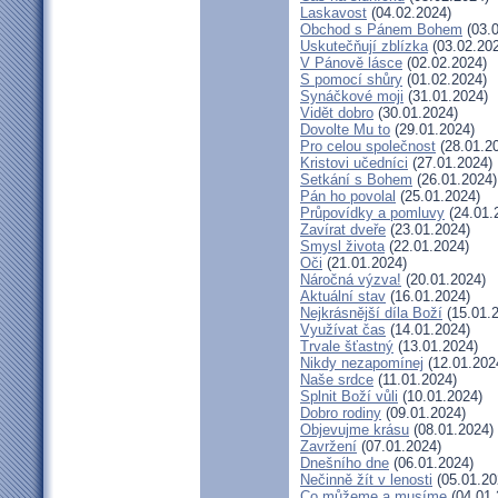
Laskavost
(04.02.2024)
Obchod s Pánem Bohem
(03.0
Uskutečňují zblízka
(03.02.20
V Pánově lásce
(02.02.2024)
S pomocí shůry
(01.02.2024)
Synáčkové moji
(31.01.2024)
Vidět dobro
(30.01.2024)
Dovolte Mu to
(29.01.2024)
Pro celou společnost
(28.01.2
Kristovi učedníci
(27.01.2024)
Setkání s Bohem
(26.01.2024)
Pán ho povolal
(25.01.2024)
Průpovídky a pomluvy
(24.01.
Zavírat dveře
(23.01.2024)
Smysl života
(22.01.2024)
Oči
(21.01.2024)
Náročná výzva!
(20.01.2024)
Aktuální stav
(16.01.2024)
Nejkrásnější díla Boží
(15.01.
Využívat čas
(14.01.2024)
Trvale šťastný
(13.01.2024)
Nikdy nezapomínej
(12.01.202
Naše srdce
(11.01.2024)
Splnit Boží vůli
(10.01.2024)
Dobro rodiny
(09.01.2024)
Objevujme krásu
(08.01.2024)
Zavržení
(07.01.2024)
Dnešního dne
(06.01.2024)
Nečinně žít v lenosti
(05.01.20
Co můžeme a musíme
(04.01.