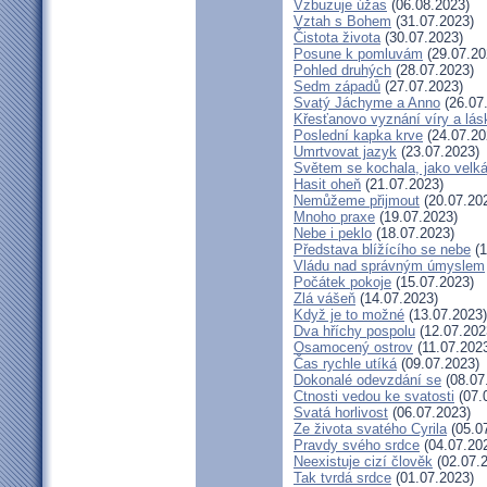
Vzbuzuje úžas
(06.08.2023)
Vztah s Bohem
(31.07.2023)
Čistota života
(30.07.2023)
Posune k pomluvám
(29.07.20
Pohled druhých
(28.07.2023)
Sedm západů
(27.07.2023)
Svatý Jáchyme a Anno
(26.07
Křesťanovo vyznání víry a lás
Poslední kapka krve
(24.07.20
Umrtvovat jazyk
(23.07.2023)
Světem se kochala, jako velká
Hasit oheň
(21.07.2023)
Nemůžeme přijmout
(20.07.20
Mnoho praxe
(19.07.2023)
Nebe i peklo
(18.07.2023)
Představa blížícího se nebe
(1
Vládu nad správným úmyslem
Počátek pokoje
(15.07.2023)
Zlá vášeň
(14.07.2023)
Když je to možné
(13.07.2023)
Dva hříchy pospolu
(12.07.202
Osamocený ostrov
(11.07.202
Čas rychle utíká
(09.07.2023)
Dokonalé odevzdání se
(08.07
Ctnosti vedou ke svatosti
(07.
Svatá horlivost
(06.07.2023)
Ze života svatého Cyrila
(05.0
Pravdy svého srdce
(04.07.20
Neexistuje cizí člověk
(02.07.
Tak tvrdá srdce
(01.07.2023)