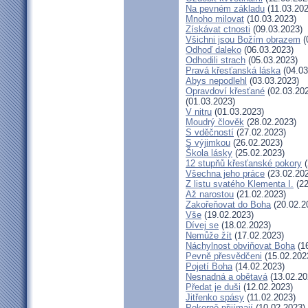
Na pevném základu
(11.03.202
Mnoho milovat
(10.03.2023)
Získávat ctnosti
(09.03.2023)
Všichni jsou Božím obrazem
(
Odhoď daleko
(06.03.2023)
Odhodili strach
(05.03.2023)
Pravá křesťanská láska
(04.03
Abys nepodlehl
(03.03.2023)
Opravdoví křesťané
(02.03.20
(01.03.2023)
V nitru
(01.03.2023)
Moudrý člověk
(28.02.2023)
S vděčností
(27.02.2023)
S výjimkou
(26.02.2023)
Škola lásky
(25.02.2023)
12 stupňů křesťanské pokory
(
Všechna jeho práce
(23.02.20
Z listu svatého Klementa I.
(22
Až narostou
(21.02.2023)
Zakořeňovat do Boha
(20.02.2
Vše
(19.02.2023)
Dívej se
(18.02.2023)
Nemůže žít
(17.02.2023)
Náchylnost obviňovat Boha
(16
Pevně přesvědčeni
(15.02.202
Pojetí Boha
(14.02.2023)
Nesnadná a obětavá
(13.02.20
Předat je duši
(12.02.2023)
Jitřenko spásy
(11.02.2023)
Pokorně přijímají
(10.02.2023)