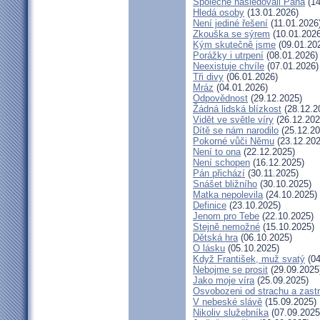
Společně následovali Pána
(14
Hledá osoby
(13.01.2026)
Není jediné řešení
(11.01.2026
Zkouška se sýrem
(10.01.2026
Kým skutečně jsme
(09.01.20
Porážky i utrpení
(08.01.2026)
Neexistuje chvíle
(07.01.2026)
Tři divy
(06.01.2026)
Mráz
(04.01.2026)
Odpovědnost
(29.12.2025)
Žádná lidská blízkost
(28.12.2
Vidět ve světle víry
(26.12.202
Dítě se nám narodilo
(25.12.20
Pokorné vůči Němu
(23.12.202
Není to ona
(22.12.2025)
Není schopen
(16.12.2025)
Pán přichází
(30.11.2025)
Snášet bližního
(30.10.2025)
Matka nepolevila
(24.10.2025)
Definice
(23.10.2025)
Jenom pro Tebe
(22.10.2025)
Stejně nemožné
(15.10.2025)
Dětská hra
(06.10.2025)
O lásku
(05.10.2025)
Když František, muž svatý
(04
Nebojme se prosit
(29.09.2025
Jako moje víra
(25.09.2025)
Osvobozeni od strachu a zast
V nebeské slávě
(15.09.2025)
Nikoliv služebníka
(07.09.2025