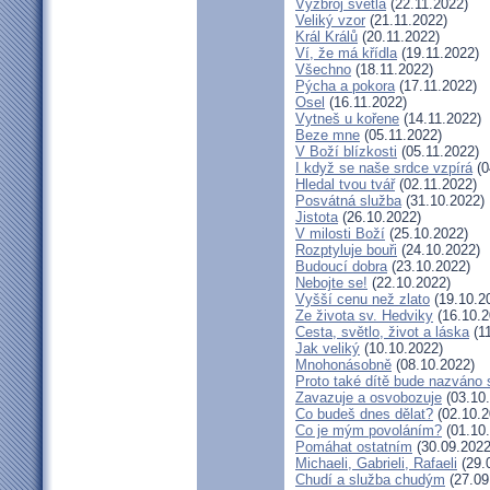
Výzbroj světla
(22.11.2022)
Veliký vzor
(21.11.2022)
Král Králů
(20.11.2022)
Ví, že má křídla
(19.11.2022)
Všechno
(18.11.2022)
Pýcha a pokora
(17.11.2022)
Osel
(16.11.2022)
Vytneš u kořene
(14.11.2022)
Beze mne
(05.11.2022)
V Boží blízkosti
(05.11.2022)
I když se naše srdce vzpírá
(0
Hledal tvou tvář
(02.11.2022)
Posvátná služba
(31.10.2022)
Jistota
(26.10.2022)
V milosti Boží
(25.10.2022)
Rozptyluje bouři
(24.10.2022)
Budoucí dobra
(23.10.2022)
Nebojte se!
(22.10.2022)
Vyšší cenu než zlato
(19.10.2
Ze života sv. Hedviky
(16.10.2
Cesta, světlo, život a láska
(11
Jak veliký
(10.10.2022)
Mnohonásobně
(08.10.2022)
Proto také dítě bude nazváno 
Zavazuje a osvobozuje
(03.10
Co budeš dnes dělat?
(02.10.2
Co je mým povoláním?
(01.10
Pomáhat ostatním
(30.09.2022
Michaeli, Gabrieli, Rafaeli
(29.
Chudí a služba chudým
(27.09