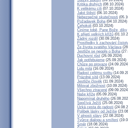
Kritika druhých
(08.10.2024)
K velikému cíli
(07.10.2024)
Jaké štěstí
(06.10.2024)
Nebezpečné skutečnosti
(05.1
Požadavek Boha
(04.10.2024)
Čehokoli
(03.10.2024)
Činíme tobě, Pane Bože, díky
K přijetí velkých křížů
(01.10.2
Žádný rozdíl
(30.09.2024)
Prostředky k zachování čistot
Ze života svatého Václava
(28
Jestliže se neopře o Boha
(27.
Duchovní růst
(26.09.2024)
Jak potřebujeme
(25.09.2024)
Chůze po provaze
(24.09.2024
Lidu milá
(16.09.2024)
Radost celému světu
(14.09.2
Prázdné sítě
(13.09.2024)
Jestliže člověk
(11.09.2024)
Milovat zbožnost
(10.09.2024)
Všechno ztracené
(09.09.2024
Naše kříže
(05.09.2024)
Napomínat druhého
(26.08.202
Spočívá Ježíš
(25.08.2024)
Úzká cesta do radosti
(24.08.2
Polibek lásky od Ježíše
(23.08
V plnosti slávy
(22.08.2024)
Tvůrce dialogu a smíření
(19.0
Směr
(18.08.2024)