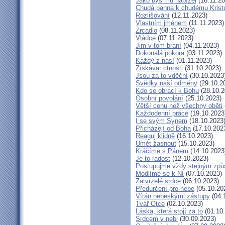
Jako bys mu nabízel
(16.11.20
Chudá panna k chudému Krist
Rozlišování
(12.11.2023)
Vlastním jménem
(11.11.2023)
Zrcadlo
(08.11.2023)
Vládce
(07.11.2023)
Jim v tom brání
(04.11.2023)
Dokonalá pokora
(03.11.2023)
Každý z nás!
(01.11.2023)
Získávat ctnosti
(31.10.2023)
Jsou za to vděční
(30.10.2023
Svědky naší odměny
(29.10.2
Kdo se obrací k Bohu
(28.10.2
Osobní povolání
(25.10.2023)
Větší cenu než všechny oběti
Každodenní práce
(19.10.2023
I se svým Synem
(18.10.2023
Přicházejí od Boha
(17.10.202
Reaguj klidně
(16.10.2023)
Umět žasnout
(15.10.2023)
Kráčíme s Pánem
(14.10.2023
Je to radost
(12.10.2023)
Postupujme vždy stejným zp
Modlíme se k Ní
(07.10.2023)
Zatvrzelé srdce
(06.10.2023)
Předurčení pro nebe
(05.10.20
Vítán nebeskými zástupy
(04.
Tvář Otce
(02.10.2023)
Láska, která stojí za to
(01.10
Srdcem v nebi
(30.09.2023)