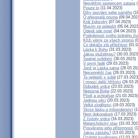
Největším spojencem satana
(
Pouze to
(11.04.2023)
Díky poznání sebe samého
(10
Ó převeselá novina
(09.04.202
Král židovský
(07.04.2023)
Musím se polepšit
(05.04.2023
Odejdi ode mne!
(04.04.2023)
Podrobnosti svého bídného ži
Kříži věrný ze všech stromů
(0
Co dokáže zlá příležitost
(01.0
Láska k Bohu
(31.03.2023)
Jakou služebnou?
(30.03.2023
Špatné svědomí
(30.03.2023)
V první řadě
(29.03.2023)
Jenž je Láska sama
(28.03.20
Nejcennější čas
(28.03.2023)
To nejlepší v sobě
(27.03.2023
I mnozí další hříšníci
(26.03.2
Dobudeš srdce
(23.03.2023)
Nepozná Boha
(22.03.2023)
Plodí a ochraňuje
(21.03.2023)
Jedinou věcí
(20.03.2023)
Velké zlodějství
(19.03.2023)
Skrze lásku a milosrdenství
(1
Není dokonalosti
(17.03.2023)
Z čistoty srdce
(16.03.2023)
Melancholický stav
(15.03.202
Posvěceno jeho přítomností
(1
Jakou zásluhu?
(13.03.2023)
Ozdobit kvvětinami
(12.03.202