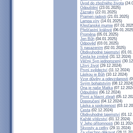
Úvod do zbožného života
(24.
Odpuštění
(23.01.2025)
Zázraky
(22.01.2025)
Pramen radosti
(21.01.2025)
Lampa víry
(14.01.2025)
Křesťanské mumie
(07.01.202
Přešťastní králové
(06.01.2025
Proměna
(05.01.2025)
Jen Bůh
(04.01.2025)
Odpověď
(03.01.2025)
S nasazením
(02.01.2025)
Obdivuhodné tajemství
(01.01
Cesta ke změně
(31.12.2024)
Věčný Syn jednorozený
(30.12
Lživý život
(29.12.2024)
První svědectví
(11.12.2024)
Láskou je Bůh
(10.12.2024)
Vzor důvěry a odevzdanosti
(0
Svým bohatstvím
(08.12.2024
Ona je naše Matka
(07.12.202
Odpuštění
(06.12.2024)
První a hlavní zbraň
(05.12.20
Doporučení
(04.12.2024)
Láska a spokojenost
(03.12.20
Cesta
(02.12.2024)
Obdivuhodné tajemství
(01.12
Každé vítězství
(01.12.2024)
V Jeho přítomnosti
(30.11.202
Skvosty a cetky
(29.11.2024)
Za všechno děkovat
(28.11.20