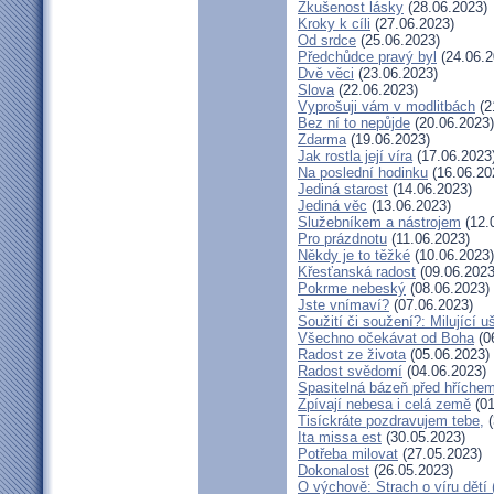
Zkušenost lásky
(28.06.2023)
Kroky k cíli
(27.06.2023)
Od srdce
(25.06.2023)
Předchůdce pravý byl
(24.06.2
Dvě věci
(23.06.2023)
Slova
(22.06.2023)
Vyprošuji vám v modlitbách
(2
Bez ní to nepůjde
(20.06.2023)
Zdarma
(19.06.2023)
Jak rostla její víra
(17.06.2023
Na poslední hodinku
(16.06.20
Jediná starost
(14.06.2023)
Jediná věc
(13.06.2023)
Služebníkem a nástrojem
(12.
Pro prázdnotu
(11.06.2023)
Někdy je to těžké
(10.06.2023)
Křesťanská radost
(09.06.2023
Pokrme nebeský
(08.06.2023)
Jste vnímaví?
(07.06.2023)
Soužití či soužení?: Milující u
Všechno očekávat od Boha
(0
Radost ze života
(05.06.2023)
Radost svědomí
(04.06.2023)
Spasitelná bázeň před hříche
Zpívají nebesa i celá země
(01
Tisíckráte pozdravujem tebe,
(
Ita missa est
(30.05.2023)
Potřeba milovat
(27.05.2023)
Dokonalost
(26.05.2023)
O výchově: Strach o víru dětí (