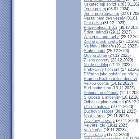
Uskutečňují zblízka
(03.01.20
Tento postoj
(03.01.2024)
Jen s proplouváním
(02.01.202
Nastal nám den veselý
(01.01.
Plní údivu
(31.12.2023)
Prozřetelnost Boží
(30.12.2023
Štěstí národů
(29.12.2023)
Zeptej se sám sebe
(28.12.20
Žádné štěstí světa
(27.12.202
Na hlavu bludaře
(26.12.2023)
Stále chrání
(25.12.2023)
Mocná zbraň
(24.12.2023)
Z jeho dobroty
(22.12.2023)
Nikdy nedělej
(21.12.2023)
Překvapivý horizont
(17.12.20
Přičteno jako pokání za hříchy
Pramen Božího milosrdenství
Velkou oporou
(14.12.2023)
Buď optimistou
(13.12.2023)
Dobudeme věčnost
(11.12.202
S radostí a mlčením
(10.12.20
Odhaluje plán svatosti
(05.12.
Učí se milovat
(30.11.2023)
Duchovní radost
(30.11.2023)
Nosí v srdci
(29.11.2023)
Závistivý a svatý
(20.11.2023)
Největší zlo
(19.11.2023)
Velké věci
(18.11.2023)
Ať se raduje
(17.11.2023)