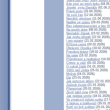
Sláva buď muži, který sloužil
Kdo stojí po jejich boku
(04.05
Josefe, synu Davidův
(01.05.2
Právě proto
(16.04.2026)
Ve svůj čas
(12.04.2026)
Největší ohrožení
(11.04.2026)
Naděje ve spásu
(29.03.2026)
Bez sebeprosazování a bez tří
Na poušti duše
(08.03.2026)
Nejslabší článek
(23.02.2026)
Jak mohu přispět
(22.02.2026)
I pro ostatní
(21.02.2026)
Křížová cesta
(20.02.2026)
Obrácení člověka
(19.02.2026)
Pravdivá bolest
(18.02.2026)
Na sebe
(15.02.2026)
Průměrnost a nedbalost
(14.02
Církev si váží
(01.02.2026)
O cokoli žádá
(31.01.2026)
Větší než ztráta
(25.01.2026)
Možná
(24.01.2026)
Dar
(23.01.2026)
Jak potvrzují dějiny
(22.01.202
Způsob života
(21.01.2026)
Připomínat
(20.01.2026)
Zkroť také mne
(19.01.2026)
Jak nejlépe umíte
(18.01.2026
Ve zmatcích tohoto světa
(17.
S láskou a trpělivostí
(16.01.2
Kteří mi byli svěřeni
(15.01.20