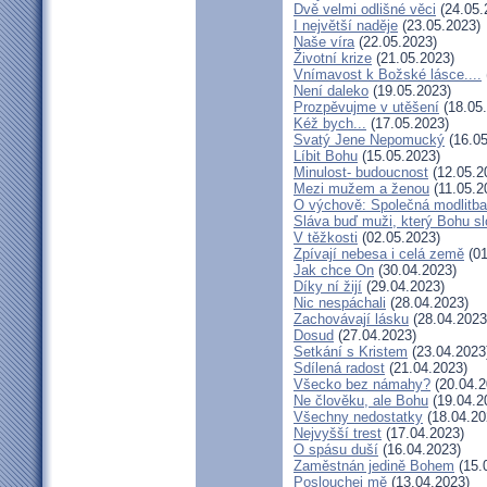
Dvě velmi odlišné věci
(24.05.
I největší naděje
(23.05.2023)
Naše víra
(22.05.2023)
Životní krize
(21.05.2023)
Vnímavost k Božské lásce....
Není daleko
(19.05.2023)
Prozpěvujme v utěšení
(18.05
Kéž bych...
(17.05.2023)
Svatý Jene Nepomucký
(16.05
Líbit Bohu
(15.05.2023)
Minulost- budoucnost
(12.05.2
Mezi mužem a ženou
(11.05.2
O výchově: Společná modlitba 
Sláva buď muži, který Bohu sl
V těžkosti
(02.05.2023)
Zpívají nebesa i celá země
(01
Jak chce On
(30.04.2023)
Díky ní žijí
(29.04.2023)
Nic nespáchali
(28.04.2023)
Zachovávají lásku
(28.04.2023
Dosud
(27.04.2023)
Setkání s Kristem
(23.04.2023
Sdílená radost
(21.04.2023)
Všecko bez námahy?
(20.04.2
Ne člověku, ale Bohu
(19.04.2
Všechny nedostatky
(18.04.20
Nejvyšší trest
(17.04.2023)
O spásu duší
(16.04.2023)
Zaměstnán jedině Bohem
(15.
Poslouchej mě
(13.04.2023)