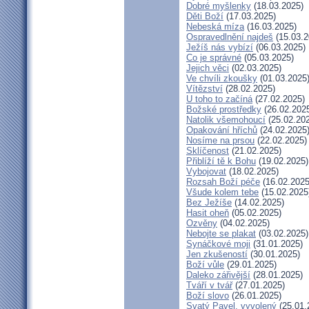
Dobré myšlenky
(18.03.2025)
Děti Boží
(17.03.2025)
Nebeská míza
(16.03.2025)
Ospravedlnění najdeš
(15.03.2
Ježíš nás vybízí
(06.03.2025)
Co je správné
(05.03.2025)
Jejich věci
(02.03.2025)
Ve chvíli zkoušky
(01.03.2025
Vítězství
(28.02.2025)
U toho to začíná
(27.02.2025)
Božské prostředky
(26.02.202
Natolik všemohoucí
(25.02.20
Opakování hříchů
(24.02.2025
Nosíme na prsou
(22.02.2025)
Sklíčenost
(21.02.2025)
Přiblíží tě k Bohu
(19.02.2025)
Vybojovat
(18.02.2025)
Rozsah Boží péče
(16.02.2025
Všude kolem tebe
(15.02.2025
Bez Ježíše
(14.02.2025)
Hasit oheň
(05.02.2025)
Ozvěny
(04.02.2025)
Nebojte se plakat
(03.02.2025)
Synáčkové moji
(31.01.2025)
Jen zkušeností
(30.01.2025)
Boží vůle
(29.01.2025)
Daleko zářivější
(28.01.2025)
Tváří v tvář
(27.01.2025)
Boží slovo
(26.01.2025)
Svatý Pavel, vyvolený
(25.01.