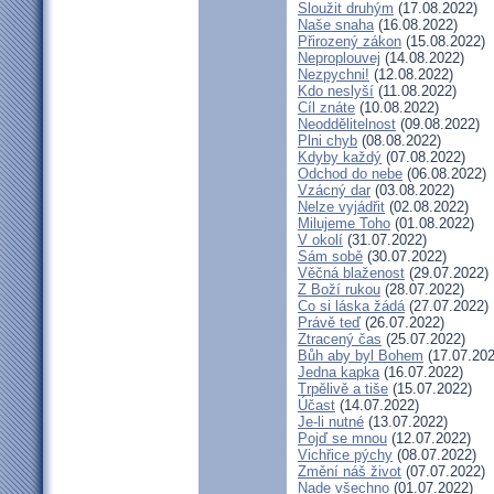
Sloužit druhým
(17.08.2022)
Naše snaha
(16.08.2022)
Přirozený zákon
(15.08.2022)
Neproplouvej
(14.08.2022)
Nezpychni!
(12.08.2022)
Kdo neslyší
(11.08.2022)
Cíl znáte
(10.08.2022)
Neoddělitelnost
(09.08.2022)
Plni chyb
(08.08.2022)
Kdyby každý
(07.08.2022)
Odchod do nebe
(06.08.2022)
Vzácný dar
(03.08.2022)
Nelze vyjádřit
(02.08.2022)
Milujeme Toho
(01.08.2022)
V okolí
(31.07.2022)
Sám sobě
(30.07.2022)
Věčná blaženost
(29.07.2022)
Z Boží rukou
(28.07.2022)
Co si láska žádá
(27.07.2022)
Právě teď
(26.07.2022)
Ztracený čas
(25.07.2022)
Bůh aby byl Bohem
(17.07.202
Jedna kapka
(16.07.2022)
Trpělivě a tiše
(15.07.2022)
Účast
(14.07.2022)
Je-li nutné
(13.07.2022)
Pojď se mnou
(12.07.2022)
Vichřice pýchy
(08.07.2022)
Změní náš život
(07.07.2022)
Nade všechno
(01.07.2022)