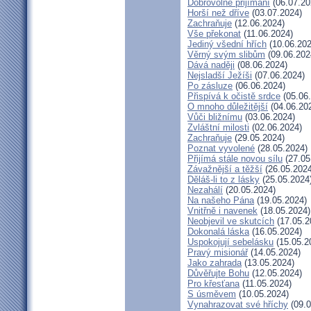
Dobrovolné přijímání
(06.07.20
Horší než dříve
(03.07.2024)
Zachraňuje
(12.06.2024)
Vše překonat
(11.06.2024)
Jediný všední hřích
(10.06.202
Věrný svým slibům
(09.06.202
Dává naději
(08.06.2024)
Nejsladší Ježíši
(07.06.2024)
Po zásluze
(06.06.2024)
Přispívá k očistě srdce
(05.06
O mnoho důležitější
(04.06.20
Vůči bližnímu
(03.06.2024)
Zvláštní milosti
(02.06.2024)
Zachraňuje
(29.05.2024)
Poznat vyvolené
(28.05.2024)
Přijímá stále novou sílu
(27.05
Závažnější a těžší
(26.05.2024
Děláš-li to z lásky
(25.05.2024
Nezahálí
(20.05.2024)
Na našeho Pána
(19.05.2024)
Vnitřně i navenek
(18.05.2024)
Neobjevil ve skutcích
(17.05.2
Dokonalá láska
(16.05.2024)
Uspokojují sebelásku
(15.05.2
Pravý misionář
(14.05.2024)
Jako zahrada
(13.05.2024)
Důvěřujte Bohu
(12.05.2024)
Pro křesťana
(11.05.2024)
S úsměvem
(10.05.2024)
Vynahrazovat své hříchy
(09.0