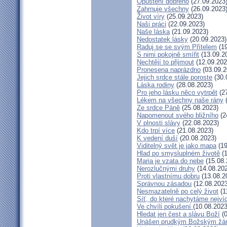
Opuštění dobrého
(27.09.2023
Zahrnuje všechny
(26.09.2023
Život víry
(25.09.2023)
Naši práci
(22.09.2023)
Naše láska
(21.09.2023)
Nedostatek lásky
(20.09.2023)
Raduj se se svým Přítelem
(19
S nimi pokojně smířit
(13.09.2
Nechtějí to přijmout
(12.09.202
Pronesena naprázdno
(03.09.2
Jejich srdce stále poroste
(30.
Láska rodiny
(28.08.2023)
Pro jeho lásku něco vytrpět
(27
Lékem na všechny naše rány
(
Ze srdce Páně
(25.08.2023)
Napomenout svého bližního
(2
V plnosti slávy
(22.08.2023)
Kdo trpí více
(21.08.2023)
K vedení duší
(20.08.2023)
Viditelný svět je jako mapa
(19
Hlad po smysluplném životě
(1
Maria je vzata do nebe
(15.08.
Nerozlučnými druhy
(14.08.20
Proti vlastnímu dobru
(13.08.2
Správnou zásadou
(12.08.2023
Nesmazatelně po celý život
(1
Síť, do které nachytáme nejví
Ve chvíli pokušení
(10.08.2023
Hledat jen čest a slávu Boží
(0
Unášen prudkým Božským žá