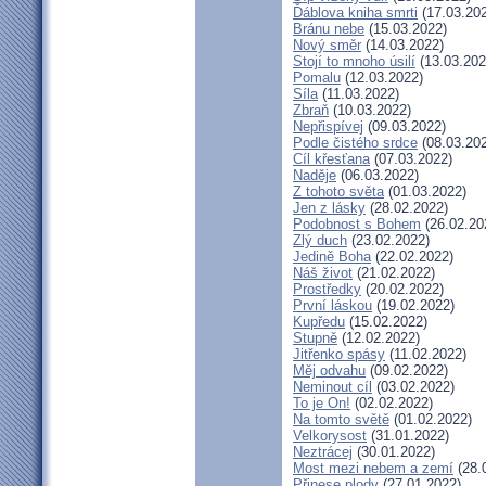
Ďáblova kniha smrti
(17.03.20
Bránu nebe
(15.03.2022)
Nový směr
(14.03.2022)
Stojí to mnoho úsilí
(13.03.202
Pomalu
(12.03.2022)
Síla
(11.03.2022)
Zbraň
(10.03.2022)
Nepřispívej
(09.03.2022)
Podle čistého srdce
(08.03.20
Cíl křesťana
(07.03.2022)
Naděje
(06.03.2022)
Z tohoto světa
(01.03.2022)
Jen z lásky
(28.02.2022)
Podobnost s Bohem
(26.02.20
Zlý duch
(23.02.2022)
Jedině Boha
(22.02.2022)
Náš život
(21.02.2022)
Prostředky
(20.02.2022)
První láskou
(19.02.2022)
Kupředu
(15.02.2022)
Stupně
(12.02.2022)
Jitřenko spásy
(11.02.2022)
Měj odvahu
(09.02.2022)
Neminout cíl
(03.02.2022)
To je On!
(02.02.2022)
Na tomto světě
(01.02.2022)
Velkorysost
(31.01.2022)
Neztrácej
(30.01.2022)
Most mezi nebem a zemí
(28.
Přinese plody
(27.01.2022)