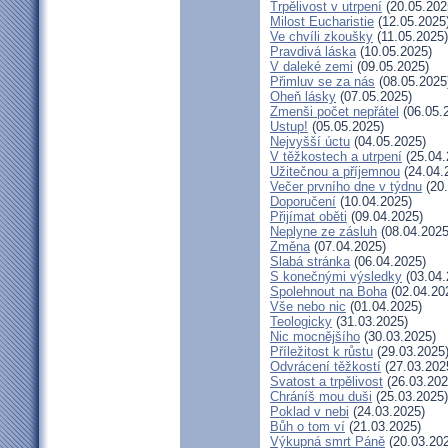
Trpělivost v utrpení
(20.05.202
Milost Eucharistie
(12.05.2025
Ve chvíli zkoušky
(11.05.2025)
Pravdivá láska
(10.05.2025)
V daleké zemi
(09.05.2025)
Přimluv se za nás
(08.05.2025
Oheň lásky
(07.05.2025)
Zmenši počet nepřátel
(06.05.
Ustup!
(05.05.2025)
Nejvyšší úctu
(04.05.2025)
V těžkostech a utrpení
(25.04.
Užitečnou a příjemnou
(24.04.
Večer prvního dne v týdnu
(20.
Doporučení
(10.04.2025)
Přijímat oběti
(09.04.2025)
Neplyne ze zásluh
(08.04.2025
Změna
(07.04.2025)
Slabá stránka
(06.04.2025)
S konečnými výsledky
(03.04.
Spolehnout na Boha
(02.04.20
Vše nebo nic
(01.04.2025)
Teologicky
(31.03.2025)
Nic mocnějšího
(30.03.2025)
Příležitost k růstu
(29.03.2025
Odvrácení těžkostí
(27.03.202
Svatost a trpělivost
(26.03.202
Chráníš mou duši
(25.03.2025)
Poklad v nebi
(24.03.2025)
Bůh o tom ví
(21.03.2025)
Výkupná smrt Páně
(20.03.20