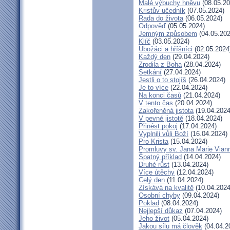
Malé výbuchy hněvu
(08.05.20
Kristův učedník
(07.05.2024)
Rada do života
(06.05.2024)
Odpověď
(05.05.2024)
Jemným způsobem
(04.05.202
Klíč
(03.05.2024)
Ubožáci a hříšníci
(02.05.2024
Každý den
(29.04.2024)
Zrodila z Boha
(28.04.2024)
Setkání
(27.04.2024)
Jestli o to stojíš
(26.04.2024)
Je to více
(22.04.2024)
Na konci časů
(21.04.2024)
V tento čas
(20.04.2024)
Zakořeněná jistota
(19.04.2024
V pevné jistotě
(18.04.2024)
Přinést pokoj
(17.04.2024)
Vyplnili vůli Boží
(16.04.2024)
Pro Krista
(15.04.2024)
Promluvy sv. Jana Marie Viann
Špatný příklad
(14.04.2024)
Druhé růst
(13.04.2024)
Více útěchy
(12.04.2024)
Celý den
(11.04.2024)
Získává na kvalitě
(10.04.2024
Osobní chyby
(09.04.2024)
Poklad
(08.04.2024)
Nejlepší důkaz
(07.04.2024)
Jeho život
(05.04.2024)
Jakou sílu má člověk
(04.04.2