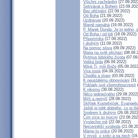
Všichni zachráněni
(27.09.202
Setrvávat s Bohem
(23.09.202
Bez přičinění
(22.09.2022)
Od Boha
(21.09.2022)
Uzdravuje
(20.09.2022)
Marně namáhá
(19.09.2022)
P. Marek Dunda: Je to jedno, 
Od Boha i od lidí
(18.09.2022)
Připomínka
(17.09.2022)
I druhým
(11.09.2022)
Na pomoc slova
(09.09.2022)
Maria na svět přichází
(08.09.
Rytmus lidského života
(07.09
Veliká bída
(06.09.2022)
Miluji Ti, můj Bože
(05.09.2022
Víra roste
(04.09.2022)
Chodila a stopy
(03.09.2022)
K neustálému obnovování
(31.
Poklady své všemohoucnosti
(
K nikomu
(30.08.2022)
Něco jedinečného
(29.08.2022
Mýlí a nemýlí
(28.08.2022)
Skřítek Kostelníček: Evangeliu
Ještě je tolik dobrého, co je t
Směrem k druhým
(26.08.2022
Čím více jsi mocný
(23.08.202
Vyslechni mě
(22.08.2022)
Nejcennější svoboda
(21.08.20
Máme to srdce
(20.08.2022)
V mysli, v srdci a na rtech
(19