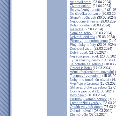
Ve chvíli smrti
(03.04.2024)
Životní pokání
(01.04.2024)
Se zavázanýma očima?
(31.03
Co člověka odrazuje
(30.03.20
Stupeň trpělivosti
(30.03.2024)
Nejpoučnější kniha
(29.03.202
Bohu podobal
(28.03.2024)
Na světě
(27.03.2024)
Sami se sebou
(26.03.2024)
Největší dědictví
(25.03.2024)
Přece ví, co potřebujeme
(24.0
Plný lásky a úcty
(23.03.2024)
Duchovní život
(22.03.2024)
Dobrý voják
(21.03.2024)
Nejlepší prostředek
(20.03.202
Ty jsi šťastný pěstoun Krista 
Je potřeba se sehnout
(18.03.
Obrací k Bohu
(17.03.2024)
Věrni křesťanskému povolání
(
Tajemství vytrvalosti
(15.03.20
Nebyl mu umožněn návrat
(14.
Vyplňuje prázdnotu
(13.03.202
Strhávat druhé za sebou
(12.0
Účinně pracovat
(11.03.2024)
Boží Slovo
(10.03.2024)
Prubířský kámen pokory
(09.0
I přes těžké zkoušky
(08.03.2
Obrátit ve větší dobro
(07.03.2
Odhodit závaží
(06.03.2024)
Dle mé vůle
(05.03.2024)