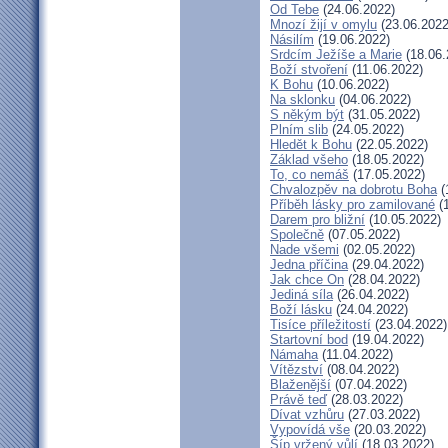
Od Tebe
(24.06.2022)
Mnozí žijí v omylu
(23.06.2022
Násilím
(19.06.2022)
Srdcím Ježíše a Marie
(18.06.
Boží stvoření
(11.06.2022)
K Bohu
(10.06.2022)
Na sklonku
(04.06.2022)
S někým být
(31.05.2022)
Plním slib
(24.05.2022)
Hledět k Bohu
(22.05.2022)
Základ všeho
(18.05.2022)
To, co nemáš
(17.05.2022)
Chvalozpěv na dobrotu Boha
(
Příběh lásky pro zamilované
(1
Darem pro bližní
(10.05.2022)
Společně
(07.05.2022)
Nade všemi
(02.05.2022)
Jedna příčina
(29.04.2022)
Jak chce On
(28.04.2022)
Jediná síla
(26.04.2022)
Boží lásku
(24.04.2022)
Tisíce příležitostí
(23.04.2022)
Startovní bod
(19.04.2022)
Námaha
(11.04.2022)
Vítězství
(08.04.2022)
Blaženější
(07.04.2022)
Právě teď
(28.03.2022)
Dívat vzhůru
(27.03.2022)
Vypovídá vše
(20.03.2022)
Šíp vržený vůlí
(18.03.2022)