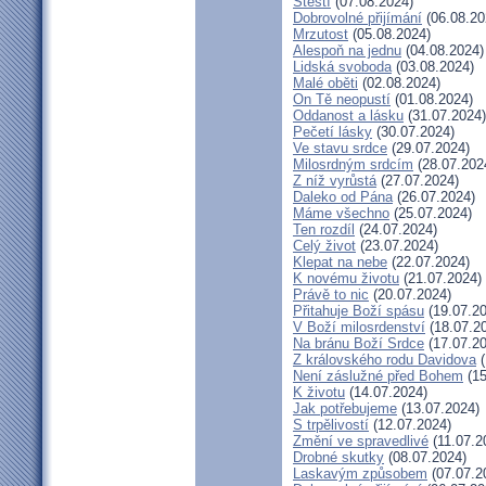
Štěstí
(07.08.2024)
Dobrovolné přijímání
(06.08.20
Mrzutost
(05.08.2024)
Alespoň na jednu
(04.08.2024)
Lidská svoboda
(03.08.2024)
Malé oběti
(02.08.2024)
On Tě neopustí
(01.08.2024)
Oddanost a lásku
(31.07.2024)
Pečetí lásky
(30.07.2024)
Ve stavu srdce
(29.07.2024)
Milosrdným srdcím
(28.07.202
Z níž vyrůstá
(27.07.2024)
Daleko od Pána
(26.07.2024)
Máme všechno
(25.07.2024)
Ten rozdíl
(24.07.2024)
Celý život
(23.07.2024)
Klepat na nebe
(22.07.2024)
K novému životu
(21.07.2024)
Právě to nic
(20.07.2024)
Přitahuje Boží spásu
(19.07.20
V Boží milosrdenství
(18.07.2
Na bránu Boží Srdce
(17.07.20
Z královského rodu Davidova
(
Není záslužné před Bohem
(15
K životu
(14.07.2024)
Jak potřebujeme
(13.07.2024)
S trpělivostí
(12.07.2024)
Změní ve spravedlivé
(11.07.2
Drobné skutky
(08.07.2024)
Laskavým způsobem
(07.07.2