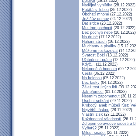
Bojovat
(29.12.2022)
Nadějná vyhlídka
(28.12.2022)
Počítá s Tebou
(28.12.2022)
Obohatí mnohé
(27.12.2022)
Ježíšův domov
(24.12.2022)
Dát srdce
(23.12.2022)
Musíme pochopit
(20.12.2022)
Bez pochyb nebe
(18.12.2022)
Na druhé
(17.12.2022)
Nahání strach
(16.12.2022)
Mudrlanty a pisálky
(15.12.202
Můžeme rozkazovat
(14.12.20
Svatost Boží
(13.12.2022)
Užitečnost práce
(12.12.2022)
Když...
(11.12.2022)
Nekonečná hodnota
(09.12.20
Cesta
(06.12.2022)
Na kolenou
(05.12.2022)
Bez lásky
(04.12.2022)
Záležitost jiných lidí
(03.12.20
Jak přemoci
(01.12.2022)
Nesmím zapomenout
(30.11.2
Osobní setkání
(29.11.2022)
Krokodýl aneb můžeš růst: Več
Největší láskou
(28.11.2022)
Vlastní zisk
(27.11.2022)
Každodenní všedností
(26.11.
Zdrojem opravdové radosti a b
Vyňatý?
(25.11.2022)
Milost snášet
(23.11.2022)