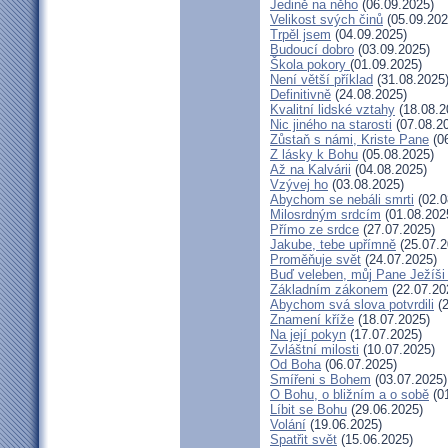
Jedině na něho
(06.09.2025)
Velikost svých činů
(05.09.202
Trpěl jsem
(04.09.2025)
Budoucí dobro
(03.09.2025)
Škola pokory
(01.09.2025)
Není větší příklad
(31.08.2025
Definitivně
(24.08.2025)
Kvalitní lidské vztahy
(18.08.2
Nic jiného na starosti
(07.08.2
Zůstaň s námi, Kriste Pane
(06
Z lásky k Bohu
(05.08.2025)
Až na Kalvárii
(04.08.2025)
Vzývej ho
(03.08.2025)
Abychom se nebáli smrti
(02.0
Milosrdným srdcím
(01.08.202
Přímo ze srdce
(27.07.2025)
Jakube, tebe upřímně
(25.07.2
Proměňuje svět
(24.07.2025)
Buď veleben, můj Pane Ježíši 
Základním zákonem
(22.07.20
Abychom svá slova potvrdili
(2
Znamení kříže
(18.07.2025)
Na její pokyn
(17.07.2025)
Zvláštní milosti
(10.07.2025)
Od Boha
(06.07.2025)
Smířeni s Bohem
(03.07.2025)
O Bohu, o bližním a o sobě
(01
Líbit se Bohu
(29.06.2025)
Volání
(19.06.2025)
Spatřit svět
(15.06.2025)