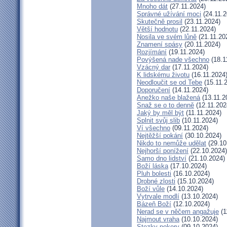
Mnoho dát
(27.11.2024)
Správné užívání moci
(24.11.2
Skutečně prosil
(23.11.2024)
Větší hodnotu
(22.11.2024)
Nosila ve svém lůně
(21.11.20
Znamení spásy
(20.11.2024)
Rozjímání
(19.11.2024)
Povýšená nade všechno
(18.1
Vzácný dar
(17.11.2024)
K lidskému životu
(16.11.2024
Neodloučit se od Tebe
(15.11.
Doporučení
(14.11.2024)
Anežko naše blažená
(13.11.2
Snaž se o to denně
(12.11.202
Jaký by měl být
(11.11.2024)
Splnit svůj slib
(10.11.2024)
Ví všechno
(09.11.2024)
Nejtěžší pokání
(30.10.2024)
Nikdo to nemůže udělat
(29.10
Nejhorší ponížení
(22.10.2024)
Samo dno lidství
(21.10.2024)
Boží láska
(17.10.2024)
Pluh bolesti
(16.10.2024)
Drobné zlosti
(15.10.2024)
Boží vůle
(14.10.2024)
Vytrvale modlí
(13.10.2024)
Bázeň Boží
(12.10.2024)
Nerad se v něčem angažuje
(1
Najmout vraha
(10.10.2024)
Stezky pokory
(09.10.2024)