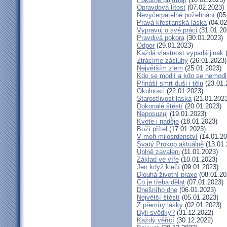
Opravdová lítost
(07.02.2023)
Nevyčerpatelné požehnání
(05
Pravá křesťanská láska
(04.02
Vypravuj o své práci
(31.01.20
Pravdivá pokora
(30.01.2023)
Odpor
(29.01.2023)
Každá vlastnost vypadá jinak
(
Ztrácíme zásluhy
(26.01.2023)
Největším zlem
(25.01.2023)
Kdo se modlí a kdo se nemodl
Přináší smrt duši i tělu
(23.01.
Okolnosti
(22.01.2023)
Starostlivost láska
(21.01.2023
Dokonalé štěstí
(20.01.2023)
Neposuzuj
(19.01.2023)
Kvete i naděje
(18.01.2023)
Boží přítel
(17.01.2023)
V moři milosrdenství
(14.01.20
Svatý Prokop aktuálně
(13.01.
Úplně zavaleni
(11.01.2023)
Základ ve víře
(10.01.2023)
Jen když klečí
(09.01.2023)
Dlouhá životní praxe
(08.01.20
Co je třeba dělat
(07.01.2023)
Dnešního dne
(06.01.2023)
Největší štěstí
(05.01.2023)
Z přemíry lásky
(02.01.2023)
Byli svědky?
(31.12.2022)
Každý věřící
(30.12.2022)