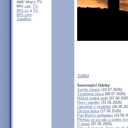
další blog o TV-
MIS
zde
,
TV-
MIS.cz
a
TV-
MIS.com
,
JukeBox
.
Sdílet
Související články:
Suché chrastí
(10.07.2026)
Vznešená slova
(08.07.2026)
Můžeš hodně trpět
(07.06.2026
Nyní i navěky
(31.05.2026)
Zakořenit v modlitbě
(30.05.20
Otcova láska
(17.05.2026)
Pod Božím pohledem
(14.05.2
Přimluv se za nás u svého Sy
V objetí
(07.05.2026)