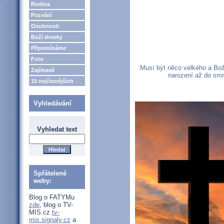
Rodina
Pozvání
Osobnosti
Boží doteky
Připomínáme
Foto
Musí být něco velkého a Božs
Zajímavé
narození až do smr
15 nejčtenějších
Vyhledávání
Vyhledat text
Spřátelené
weby:
Blog o FATYMu
zde
, blog o TV-
MIS.cz
tv-
mis.signaly.cz
a