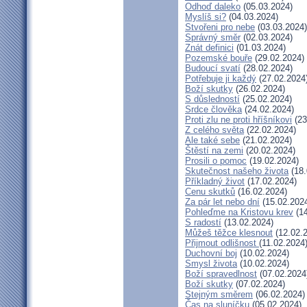
Odhoď daleko
(05.03.2024)
Myslíš si?
(04.03.2024)
Stvořeni pro nebe
(03.03.2024)
Správný směr
(02.03.2024)
Znát definici
(01.03.2024)
Pozemské bouře
(29.02.2024)
Budoucí svatí
(28.02.2024)
Potřebuje ji každý
(27.02.2024
Boží skutky
(26.02.2024)
S důsledností
(25.02.2024)
Srdce člověka
(24.02.2024)
Proti zlu ne proti hříšníkovi
(23
Z celého světa
(22.02.2024)
Ale také sebe
(21.02.2024)
Štěstí na zemi
(20.02.2024)
Prosili o pomoc
(19.02.2024)
Skutečnost našeho života
(18.
Příkladný život
(17.02.2024)
Cenu skutků
(16.02.2024)
Za pár let nebo dní
(15.02.202
Pohleďme na Kristovu krev
(14
S radostí
(13.02.2024)
Můžeš těžce klesnout
(12.02.
Přijmout odlišnost
(11.02.2024
Duchovní boj
(10.02.2024)
Smysl života
(10.02.2024)
Boží spravedlnost
(07.02.2024
Boží skutky
(07.02.2024)
Stejným směrem
(06.02.2024)
Čas na sluníčku
(05.02.2024)