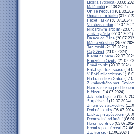
Lidská svoboda
(03.08.202
Malé oběti
(02.08.2024)
On Tě neopustí
(01.08.202
Oddanost a lásku
(31.07.2
Pečetí lásky
(30.07.2024)
Ve stavu srdce
(29.07.2024
Milosrdným srdcím
(28.07.
Z níž vyrůstá
(27.07.2024)
Daleko od Pána
(26.07.202
Máme všechno
(25.07.202
Ten rozdíl
(24.07.2024)
Celý život
(23.07.2024)
Klepat na nebe
(22.07.2024
K novému životu
(21.07.20
Právě to nic
(20.07.2024)
Přitahuje Boží spásu
(19.0
V Boží milosrdenství
(18.0
Na bránu Boží Srdce
(17.0
Z královského rodu Davido
Není záslužné před Bohem
K životu
(14.07.2024)
Jak potřebujeme
(13.07.20
S trpělivostí
(12.07.2024)
Změní ve spravedlivé
(11.0
Drobné skutky
(08.07.2024
Laskavým způsobem
(07.0
Dobrovolné přijímání
(06.07
Horší než dříve
(03.07.202
Konal v poslušnosti
(22.06
Zachraňuje
(12.06.2024)