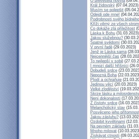
Ó převeselá novina
(09.04.
Král židovský
(07.04.2023)
Musím se polepšit
(05.04.
Odejdi ode mne!
(04.04.20
Podrobnosti svého bídného
Kříži věrný ze všech stro
Co dokáže zlá příležitost
(0
Láska k Bohu
(31.03.2023)
Jakou služebnou?
(30.03.2
Špatné svědomí
(30.03.20
V první řadě
(29.03.2023)
Jenž je Láska sama
(28.03
Nejcennější čas
(28.03.202
To nejlepší v sobě
(27.03.2
I mnozí další hříšníci
(26.0
Dobudeš srdce
(23.03.2023
Nepozná Boha
(22.03.2023
Plodí a ochraňuje
(21.03.2
Jedinou věcí
(20.03.2023)
Velké zlodějství
(19.03.202
Skrze lásku a milosrdenstv
Není dokonalosti
(17.03.20
Z čistoty srdce
(16.03.2023
Melancholický stav
(15.03.
Posvěceno jeho přítomnost
Jakou zásluhu?
(13.03.202
Ozdobit kvvětinami
(12.03.
Na pevném základu
(11.03
Mnoho milovat
(10.03.2023
Získávat ctnosti
(09.03.20