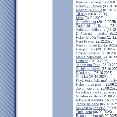
Kým skutečně jsme
(09.01
Porážky i utrpení
(08.01.20
Neexistuje chvíle
(07.01.20
Tři divy
(06.01.2026)
Mráz
(04.01.2026)
Odpovědnost
(29.12.2025)
Žádná lidská blízkost
(28.1
Vidět ve světle víry
(26.12
Dítě se nám narodilo
(25.1
Pokorné vůči Němu
(23.12
Není to ona
(22.12.2025)
Není schopen
(16.12.2025)
Pán přichází
(30.11.2025)
Snášet bližního
(30.10.202
Matka nepolevila
(24.10.20
Definice
(23.10.2025)
Jenom pro Tebe
(22.10.202
Stejně nemožné
(15.10.20
Dětská hra
(06.10.2025)
O lásku
(05.10.2025)
Když František, muž svatý
Nebojme se prosit
(29.09.2
Jako moje víra
(25.09.2025
Osvobozeni od strachu a z
V nebeské slávě
(15.09.20
Nikoliv služebníka
(07.09.2
Jedině na něho
(06.09.202
Velikost svých činů
(05.09
Trpěl jsem
(04.09.2025)
Budoucí dobro
(03.09.2025