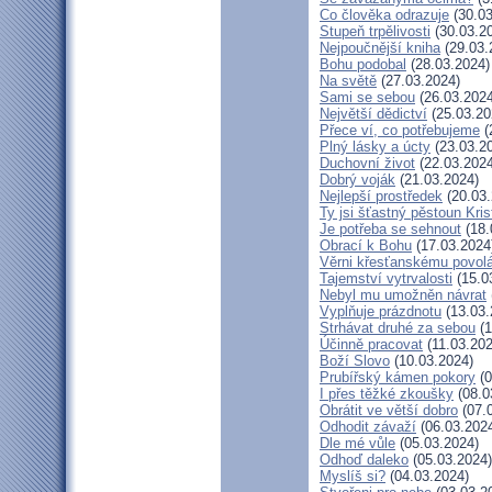
Co člověka odrazuje
(30.03
Stupeň trpělivosti
(30.03.2
Nejpoučnější kniha
(29.03.
Bohu podobal
(28.03.2024)
Na světě
(27.03.2024)
Sami se sebou
(26.03.2024
Největší dědictví
(25.03.20
Přece ví, co potřebujeme
(
Plný lásky a úcty
(23.03.2
Duchovní život
(22.03.2024
Dobrý voják
(21.03.2024)
Nejlepší prostředek
(20.03.
Ty jsi šťastný pěstoun Kri
Je potřeba se sehnout
(18.
Obrací k Bohu
(17.03.2024
Věrni křesťanskému povol
Tajemství vytrvalosti
(15.0
Nebyl mu umožněn návrat
Vyplňuje prázdnotu
(13.03.
Strhávat druhé za sebou
(1
Účinně pracovat
(11.03.202
Boží Slovo
(10.03.2024)
Prubířský kámen pokory
(0
I přes těžké zkoušky
(08.0
Obrátit ve větší dobro
(07.
Odhodit závaží
(06.03.202
Dle mé vůle
(05.03.2024)
Odhoď daleko
(05.03.2024)
Myslíš si?
(04.03.2024)