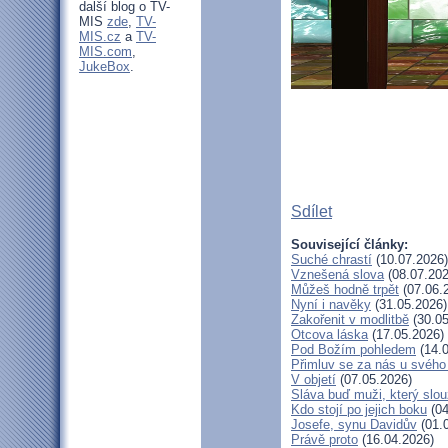
další blog o TV-
MIS
zde
,
TV-
MIS.cz
a
TV-
MIS.com
,
JukeBox
.
Sdílet
Související články:
Suché chrastí
(10.07.2026)
Vznešená slova
(08.07.202
Můžeš hodně trpět
(07.06.
Nyní i navěky
(31.05.2026)
Zakořenit v modlitbě
(30.05
Otcova láska
(17.05.2026)
Pod Božím pohledem
(14.0
Přimluv se za nás u svéh
V objetí
(07.05.2026)
Sláva buď muži, který slou
Kdo stojí po jejich boku
(04
Josefe, synu Davidův
(01.
Právě proto
(16.04.2026)