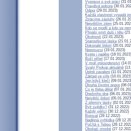
Vypravuj o své práci
(31.01
Pravdivá pokora
(30.01.20
Odpor
(29.01.2023)
Každá vlastnost vypadá ji
Ztrácíme zásluhy
(26.01.2
Největším zlem
(25.01.202
Kdo se modlí a kdo se nem
Přináší smrt duši i tělu
(23.
Okolnosti
(22.01.2023)
Starostlivost láska
(21.01.
Dokonalé štěstí
(20.01.202
Neposuzuj
(19.01.2023)
Kvete i naděje
(18.01.2023
Boží přítel
(17.01.2023)
V moři milosrdenství
(14.0
Svatý Prokop aktuálně
(13
Úplně zavaleni
(11.01.2023
Základ ve víře
(10.01.2023
Jen když klečí
(09.01.2023
Dlouhá životní praxe
(08.01
Co je třeba dělat
(07.01.20
Dnešního dne
(06.01.2023)
Největší štěstí
(05.01.2023
Z přemíry lásky
(02.01.202
Byli svědky?
(31.12.2022)
Každý věřící
(30.12.2022)
Bojovat
(29.12.2022)
Nadějná vyhlídka
(28.12.20
Počítá s Tebou
(28.12.202
Obohatí mnohé
(27.12.202