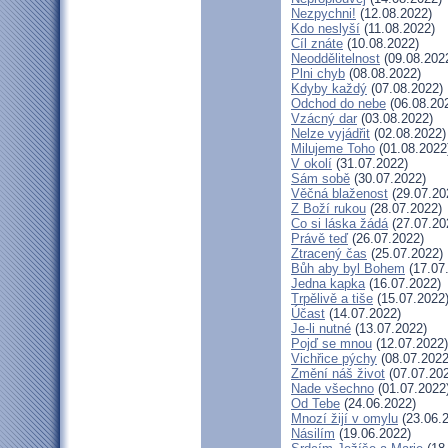
Nezpychni!
(12.08.2022)
Kdo neslyší
(11.08.2022)
Cíl znáte
(10.08.2022)
Neoddělitelnost
(09.08.202
Plni chyb
(08.08.2022)
Kdyby každý
(07.08.2022)
Odchod do nebe
(06.08.20
Vzácný dar
(03.08.2022)
Nelze vyjádřit
(02.08.2022)
Milujeme Toho
(01.08.2022
V okolí
(31.07.2022)
Sám sobě
(30.07.2022)
Věčná blaženost
(29.07.20
Z Boží rukou
(28.07.2022)
Co si láska žádá
(27.07.20
Právě teď
(26.07.2022)
Ztracený čas
(25.07.2022)
Bůh aby byl Bohem
(17.07
Jedna kapka
(16.07.2022)
Trpělivě a tiše
(15.07.2022
Účast
(14.07.2022)
Je-li nutné
(13.07.2022)
Pojď se mnou
(12.07.2022)
Vichřice pýchy
(08.07.2022
Změní náš život
(07.07.20
Nade všechno
(01.07.2022
Od Tebe
(24.06.2022)
Mnozí žijí v omylu
(23.06.
Násilím
(19.06.2022)