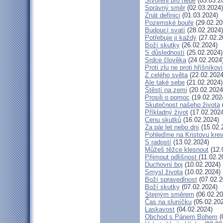
Stvořeni pro nebe
(03.03.2
Správný směr
(02.03.2024)
Znát definici
(01.03.2024)
Pozemské bouře
(29.02.20
Budoucí svatí
(28.02.2024)
Potřebuje ji každý
(27.02.2
Boží skutky
(26.02.2024)
S důsledností
(25.02.2024)
Srdce člověka
(24.02.2024
Proti zlu ne proti hříšníkovi
Z celého světa
(22.02.2024
Ale také sebe
(21.02.2024)
Štěstí na zemi
(20.02.2024
Prosili o pomoc
(19.02.202
Skutečnost našeho života
Příkladný život
(17.02.2024
Cenu skutků
(16.02.2024)
Za pár let nebo dní
(15.02.
Pohleďme na Kristovu kre
S radostí
(13.02.2024)
Můžeš těžce klesnout
(12.
Přijmout odlišnost
(11.02.2
Duchovní boj
(10.02.2024)
Smysl života
(10.02.2024)
Boží spravedlnost
(07.02.2
Boží skutky
(07.02.2024)
Stejným směrem
(06.02.20
Čas na sluníčku
(05.02.20
Laskavost
(04.02.2024)
Obchod s Pánem Bohem
(