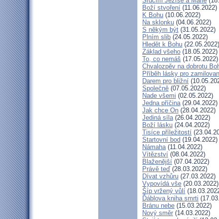
Srdcím Ježíše a Marie
(18
Boží stvoření
(11.06.2022)
K Bohu
(10.06.2022)
Na sklonku
(04.06.2022)
S někým být
(31.05.2022)
Plním slib
(24.05.2022)
Hledět k Bohu
(22.05.2022
Základ všeho
(18.05.2022)
To, co nemáš
(17.05.2022)
Chvalozpěv na dobrotu Bo
Příběh lásky pro zamilova
Darem pro bližní
(10.05.20
Společně
(07.05.2022)
Nade všemi
(02.05.2022)
Jedna příčina
(29.04.2022)
Jak chce On
(28.04.2022)
Jediná síla
(26.04.2022)
Boží lásku
(24.04.2022)
Tisíce příležitostí
(23.04.2
Startovní bod
(19.04.2022)
Námaha
(11.04.2022)
Vítězství
(08.04.2022)
Blaženější
(07.04.2022)
Právě teď
(28.03.2022)
Dívat vzhůru
(27.03.2022)
Vypovídá vše
(20.03.2022)
Šíp vržený vůlí
(18.03.202
Ďáblova kniha smrti
(17.03
Bránu nebe
(15.03.2022)
Nový směr
(14.03.2022)