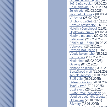
Ježíš nás vybízí
(06.03.20
Co je správné
(05.03.2025)
Jejich věci
(02.03.2025)
Ve chvíli zkoušky
(01.03.2
Vítězství
(28.02.2025)
U toho to začíná
(27.02.20
Božské prostředky
(26.02.
Natolik všemohoucí
(25.02
Opakování hříchů
(24.02.2
Nosíme na prsou
(22.02.20
Sklíčenost
(21.02.2025)
Přiblíží tě k Bohu
(19.02.2
Vybojovat
(18.02.2025)
Rozsah Boží péče
(16.02.
Všude kolem tebe
(15.02.2
Bez Ježíše
(14.02.2025)
Hasit oheň
(05.02.2025)
Ozvěny
(04.02.2025)
Nebojte se plakat
(03.02.2
Synáčkové moji
(31.01.202
Jen zkušeností
(30.01.202
Boží vůle
(29.01.2025)
Daleko zářivější
(28.01.202
Tváří v tvář
(27.01.2025)
Boží slovo
(26.01.2025)
Svatý Pavel, vyvolený
(25.
Úvod do zbožného života
(
Odpuštění
(23.01.2025)
Zázraky
(22.01.2025)