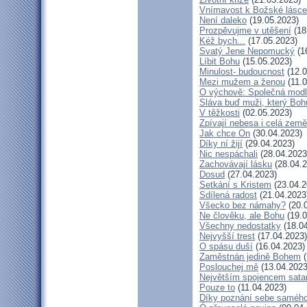
Vnímavost k Božské lásce.
Není daleko
(19.05.2023)
Prozpěvujme v utěšení
(18
Kéž bych...
(17.05.2023)
Svatý Jene Nepomucký
(1
Líbit Bohu
(15.05.2023)
Minulost- budoucnost
(12.0
Mezi mužem a ženou
(11.0
O výchově: Společná modlit
Sláva buď muži, který Bohu
V těžkosti
(02.05.2023)
Zpívají nebesa i celá země
Jak chce On
(30.04.2023)
Díky ní žijí
(29.04.2023)
Nic nespáchali
(28.04.2023
Zachovávají lásku
(28.04.2
Dosud
(27.04.2023)
Setkání s Kristem
(23.04.2
Sdílená radost
(21.04.2023
Všecko bez námahy?
(20.
Ne člověku, ale Bohu
(19.0
Všechny nedostatky
(18.04
Nejvyšší trest
(17.04.2023)
O spásu duší
(16.04.2023)
Zaměstnán jedině Bohem
(
Poslouchej mě
(13.04.2023
Největším spojencem sata
Pouze to
(11.04.2023)
Díky poznání sebe saméh