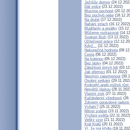
Ježíšův domov
(24.12.202
Dát srdce
(23.12.2022)
Musíme pochopit
(20.12.20
Bez pochyb nebe
(18.12.2
Na druhé
(17.12.2022)
Nahání strach
(16.12.2022)
Mudrlanty a pisálky
(15.12
Můžeme rozkazovat
(14.12
Svatost Boží
(13.12.2022)
Užitečnost práce
(12.12.20
Když...
(11.12.2022)
Nekonečná hodnota
(09.12
Cesta
(06.12.2022)
Na kolenou
(05.12.2022)
Bez lásky
(04.12.2022)
Záležitost jiných lidí
(03.12
Jak přemoci
(01.12.2022)
Nesmím zapomenout
(30.1
Osobní setkání
(29.11.202
Krokodýl aneb můžeš růst: 
Největší láskou
(28.11.202
Vlastní zisk
(27.11.2022)
Každodenní všedností
(26.
Zdrojem opravdové radosti 
Vyňatý?
(25.11.2022)
Milost snášet
(23.11.2022)
Výzbroj světla
(22.11.2022
Veliký vzor
(21.11.2022)
Král Králů
(20.11.2022)
Ví, že má křídla
(19.11.202