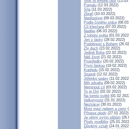
Stojí to mnoho úsilí
(13.03
Pomalu
(12.03.2022)
Síla
(11.03.2022)
Zbraň
(10.03.2022)
Nepřispívej
(09.03.2022)
Podle čistého srdce
(08.03
Cíl křesťana
(07.03.2022)
Naděje
(06.03.2022)
Z tohoto světa
(01.03.2022
Jen z lásky
(28.02.2022)
Podobnost s Bohem
(26.02
Zlý duch
(23.02.2022)
Jedině Boha
(22.02.2022)
Náš život
(21.02.2022)
Prostředky
(20.02.2022)
První láskou
(19.02.2022)
Kupředu
(15.02.2022)
Stupně
(12.02.2022)
Jitřenko spásy
(11.02.2022
Měj odvahu
(09.02.2022)
Neminout cíl
(03.02.2022)
To je On!
(02.02.2022)
Na tomto světě
(01.02.202
Velkorysost
(31.01.2022)
Neztrácej
(30.01.2022)
Most mezi nebem a zemí
(
Přinese plody
(27.01.2022)
Je věrný svým slibům
(26.
Plody modlitby
(25.01.2022
Důvěrný vztah
(24.01.2022