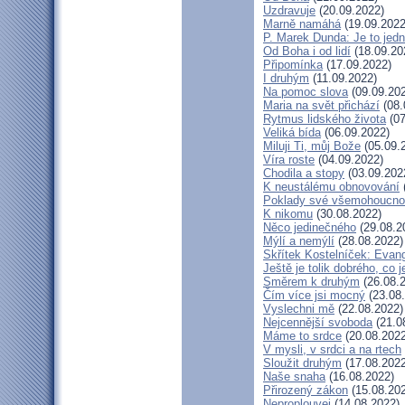
Uzdravuje
(20.09.2022)
Marně namáhá
(19.09.2022
P. Marek Dunda: Je to jedn
Od Boha i od lidí
(18.09.20
Připomínka
(17.09.2022)
I druhým
(11.09.2022)
Na pomoc slova
(09.09.20
Maria na svět přichází
(08.
Rytmus lidského života
(07
Veliká bída
(06.09.2022)
Miluji Ti, můj Bože
(05.09.
Víra roste
(04.09.2022)
Chodila a stopy
(03.09.202
K neustálému obnovování
Poklady své všemohoucno
K nikomu
(30.08.2022)
Něco jedinečného
(29.08.2
Mýlí a nemýlí
(28.08.2022)
Skřítek Kostelníček: Evang
Ještě je tolik dobrého, co 
Směrem k druhým
(26.08.
Čím více jsi mocný
(23.08
Vyslechni mě
(22.08.2022)
Nejcennější svoboda
(21.0
Máme to srdce
(20.08.2022
V mysli, v srdci a na rtech
Sloužit druhým
(17.08.2022
Naše snaha
(16.08.2022)
Přirozený zákon
(15.08.20
Neproplouvej
(14.08.2022)