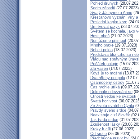
Pohled druhých
(28.07.202
Sedm západů
(27.07.2023)
Svatý Jáchyme a Anno
(26
Křesťanovo vyznání víry a
Poslední kapka krve
(24.07
Umrtvovat jazyk
(23.07.20
Světem se kochala, jako ve
Hasit oheň
(21.07.2023)
Nemůžeme přijmout
(20.07
Mnoho praxe
(19.07.2023)
Nebe i peklo
(18.07.2023)
Představa blížícího se neb
Vládu nad správným úmys
Počátek pokoje
(15.07.202
Zlá vášeň
(14.07.2023)
Když je to možné
(13.07.2
Dva hříchy pospolu
(12.07.
Osamocený ostrov
(11.07.
Čas rychle utíká
(09.07.20
Dokonalé odevzdání se
(08
Ctnosti vedou ke svatosti
(
Svatá horlivost
(06.07.2023
Ze života svatého Cyrila
(0
Pravdy svého srdce
(04.07
Neexistuje cizí člověk
(02.
Tak tvrdá srdce
(01.07.202
Zkušenost lásky
(28.06.20
Kroky k cíli
(27.06.2023)
Od srdce
(25.06.2023)
Předchůdce pravý byl
(24.