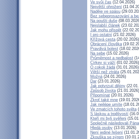
Ve svůj čas
(12.04.2026)
Největší ohrožení
(11.04.2
Naděje ve spásu
(29.03.20
Bez sebeprosazování a bez
Na poušti duše
(08.03.2026
Nejslabší článek
(23.02.20
Jak mohu přispět
(22.02.20
I pro ostatní
(21.02.2026)
Křížová cesta
(20.02.2026)
Obrácení člověka
(19.02.2
Pravdivá bolest
(18.02.202
Na sebe
(15.02.2026)
Průměrnost a nedbalost
(14
Církev si váží
(01.02.2026)
O cokoli žádá
(31.01.2026)
Větší než ztráta
(25.01.202
Možná
(24.01.2026)
Dar
(23.01.2026)
Jak potvrzují dějiny
(22.01
Způsob života
(21.01.2026
Připomínat
(20.01.2026)
Zkroť také mne
(19.01.202
Jak nejlépe umíte
(18.01.2
Ve zmatcích tohoto světa
(
S láskou a trpělivostí
(16.0
Kteří mi byli svěřeni
(15.01
Společně následovali Pána
Hledá osoby
(13.01.2026)
Není jediné řešení
(11.01.2
Zkouška se sýrem
(10.01.