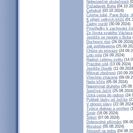
Nebezpečné skutečnosti
(0
Požadavek Boha
(04.10.20
Čehokoli
(03.10.2024)
Činíme tobě, Pane Bože, d
K přijetí velkých křížů
(01.
Žádný rozdíl
(30.09.2024)
Prostředky k zachování čis
Ze života svatého Václava
Jestliže se neopře o Boha
Duchovní růst
(26.09.2024)
Jak potřebujeme
(25.09.20
Chůze po provaze
(24.09.2
Lidu milá
(16.09.2024)
Radost celému světu
(14.0
Prázdné sítě
(13.09.2024)
Jestliže člověk
(11.09.2024
Milovat zbožnost
(10.09.20
Všechno ztracené
(09.09.2
Naše kříže
(05.09.2024)
Napomínat druhého
(26.08
Spočívá Ježíš
(25.08.2024
Úzká cesta do radosti
(24.
Polibek lásky od Ježíše
(2
V plnosti slávy
(22.08.2024
Tvůrce dialogu a smíření
(1
Směr
(18.08.2024)
Štěstí
(07.08.2024)
Dobrovolné přijímání
(06.08
Mrzutost
(05.08.2024)
Alespoň na jednu
(04.08.20