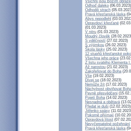
Všichni jsou Božím obraz
Odhoď daleko
(06.03.2023)
Odhodili strach
(05.03.2023
Pravá křesťanská láska
(04
Abys nepodlehl
(03.03.202
Opravdoví křesťané
(02.03
(01.03.2023)
V nitru
(01.03.2023)
Moudrý člověk
(28.02.2023
S vděčností
(27.02.2023)
S výjimkou
(26.02.2023)
Škola lásky
(25.02.2023)
12 stupňů křesťanské poko
Všechna jeho práce
(23.02
Z listu svatého Klementa I.
Až narostou
(21.02.2023)
Zakořeňovat do Boha
(20.0
Vše
(19.02.2023)
Dívej se
(18.02.2023)
Nemůže žít
(17.02.2023)
Náchylnost obviňovat Boh
Pevně přesvědčeni
(15.02.
Pojetí Boha
(14.02.2023)
Nesnadná a obětavá
(13.02
Předat je duši
(12.02.2023)
Jitřenko spásy
(11.02.2023
Pokorně přijímají
(10.02.20
Opravdová lítost
(07.02.20
Nevyčerpatelné požehnání
Pravá křesťanská láska
(04