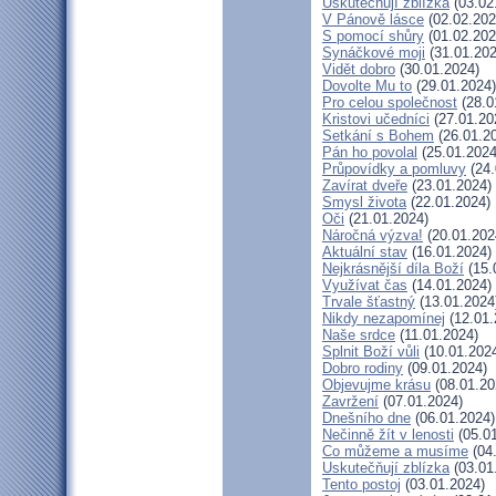
Uskutečňují zblízka
(03.02
V Pánově lásce
(02.02.202
S pomocí shůry
(01.02.202
Synáčkové moji
(31.01.202
Vidět dobro
(30.01.2024)
Dovolte Mu to
(29.01.2024)
Pro celou společnost
(28.0
Kristovi učedníci
(27.01.20
Setkání s Bohem
(26.01.2
Pán ho povolal
(25.01.2024
Průpovídky a pomluvy
(24.
Zavírat dveře
(23.01.2024)
Smysl života
(22.01.2024)
Oči
(21.01.2024)
Náročná výzva!
(20.01.202
Aktuální stav
(16.01.2024)
Nejkrásnější díla Boží
(15.
Využívat čas
(14.01.2024)
Trvale šťastný
(13.01.2024
Nikdy nezapomínej
(12.01.
Naše srdce
(11.01.2024)
Splnit Boží vůli
(10.01.202
Dobro rodiny
(09.01.2024)
Objevujme krásu
(08.01.20
Zavržení
(07.01.2024)
Dnešního dne
(06.01.2024)
Nečinně žít v lenosti
(05.01
Co můžeme a musíme
(04
Uskutečňují zblízka
(03.01
Tento postoj
(03.01.2024)