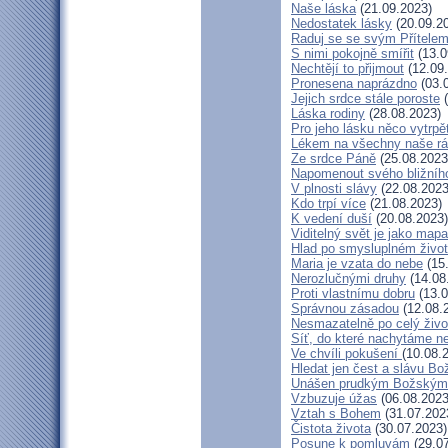
Naše láska
(21.09.2023)
Nedostatek lásky
(20.09.2
Raduj se se svým Přítele
S nimi pokojně smířit
(13.0
Nechtějí to přijmout
(12.09
Pronesena naprázdno
(03.
Jejich srdce stále poroste
(
Láska rodiny
(28.08.2023)
Pro jeho lásku něco vytrpě
Lékem na všechny naše r
Ze srdce Páně
(25.08.2023
Napomenout svého bližníh
V plnosti slávy
(22.08.2023
Kdo trpí více
(21.08.2023)
K vedení duší
(20.08.2023)
Viditelný svět je jako mapa
Hlad po smysluplném živo
Maria je vzata do nebe
(15
Nerozlučnými druhy
(14.08
Proti vlastnímu dobru
(13.0
Správnou zásadou
(12.08.
Nesmazatelně po celý živo
Síť, do které nachytáme ne
Ve chvíli pokušení
(10.08.
Hledat jen čest a slávu Bo
Unášen prudkým Božským
Vzbuzuje úžas
(06.08.2023
Vztah s Bohem
(31.07.202
Čistota života
(30.07.2023)
Posune k pomluvám
(29.07