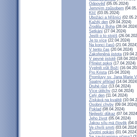
Odpověď
(05.05.2024)
Jemným způsobem
(04.05
Klíč
(03.05.2024)
Ubožáci a hříšníci
(02.05.2
Každý den
(29.04.2024)
Zrodila z Boha
(28.04.2024
Setkání
(27.04.2024)
Jestli o to stojíš
(26.04.202
Je to více
(22.04.2024)
Na konci časů
(21.04.2024
V tento čas
(20.04.2024)
Zakořeněná jistota
(19.04.
V pevné jistotě
(18.04.2024
Přinést pokoj
(17.04.2024)
Vyplnili vůli Boží
(16.04.20
Pro Krista
(15.04.2024)
Promluvy sv. Jana Marie Vi
Špatný příklad
(14.04.2024
Druhé růst
(13.04.2024)
Více útěchy
(12.04.2024)
Celý den
(11.04.2024)
Získává na kvalitě
(10.04.
Osobní chyby
(09.04.2024)
Poklad
(08.04.2024)
Nejlepší důkaz
(07.04.2024
Jeho život
(05.04.2024)
Jakou sílu má člověk
(04.0
Ve chvíli smrti
(03.04.2024
Životní pokání
(01.04.2024
Se zavázanýma očima?
(3