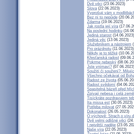
Dvě věci
(23.06.2023)
Slova
(22.06.2023)
Vyprošuji vám v modlitbác
Bez ní to nepůjde
(20.06.2
Zdarma
(19.06.2023)
Jak rostla její víra
(17.06.2
Na poslední hodinku
(16.06
Jediná starost
(14.06.2023
Jediná věc
(13.06.2023)
Služebníkem a nástrojem
(
Pro prázdnotu
(11.06.2023)
Někdy je to těžké
(10.06.2
Křesťanská radost
(09.06.
Pokrme nebeský
(08.06.20
Jste vnímaví?
(07.06.2023
Soužití či soužení?: Milují
Všechno očekávat od Boh
Radost ze života
(05.06.20
Radost svědomí
(04.06.20
Spasitelná bázeň před hří
Zpívají nebesa i celá země
Tisíckráte pozdravujem teb
Ita missa est
(30.05.2023)
Potřeba milovat
(27.05.202
Dokonalost
(26.05.2023)
O výchově: Strach o víru dě
Dvě velmi odlišné věci
(24.
I největší naděje
(23.05.20
Naše víra
(22.05.2023)
Životní krize
(21.05.2023)