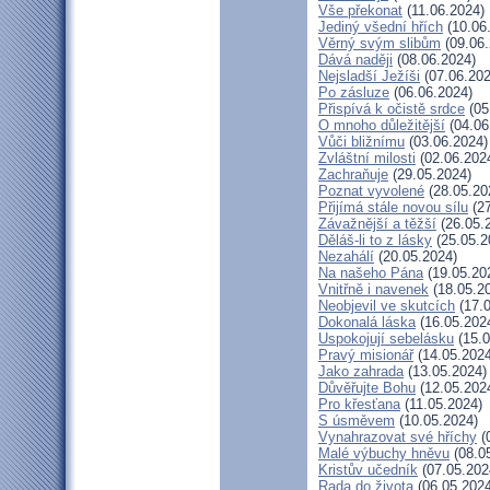
Vše překonat
(11.06.2024)
Jediný všední hřích
(10.06
Věrný svým slibům
(09.06.
Dává naději
(08.06.2024)
Nejsladší Ježíši
(07.06.202
Po zásluze
(06.06.2024)
Přispívá k očistě srdce
(05
O mnoho důležitější
(04.06
Vůči bližnímu
(03.06.2024)
Zvláštní milosti
(02.06.202
Zachraňuje
(29.05.2024)
Poznat vyvolené
(28.05.20
Přijímá stále novou sílu
(27
Závažnější a těžší
(26.05.
Děláš-li to z lásky
(25.05.2
Nezahálí
(20.05.2024)
Na našeho Pána
(19.05.20
Vnitřně i navenek
(18.05.2
Neobjevil ve skutcích
(17.0
Dokonalá láska
(16.05.202
Uspokojují sebelásku
(15.0
Pravý misionář
(14.05.2024
Jako zahrada
(13.05.2024)
Důvěřujte Bohu
(12.05.202
Pro křesťana
(11.05.2024)
S úsměvem
(10.05.2024)
Vynahrazovat své hříchy
(
Malé výbuchy hněvu
(08.0
Kristův učedník
(07.05.202
Rada do života
(06.05.2024