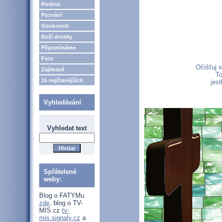
Rodina
Pozvání
Osobnosti
Boží doteky
Připomínáme
Foto
Očišťuj 
Zajímavé
To
15 nejčtenějších
jes
Vyhledávání
Vyhledat text
Spřátelené
weby:
Blog o FATYMu
zde
, blog o TV-
MIS.cz
tv-
mis.signaly.cz
a