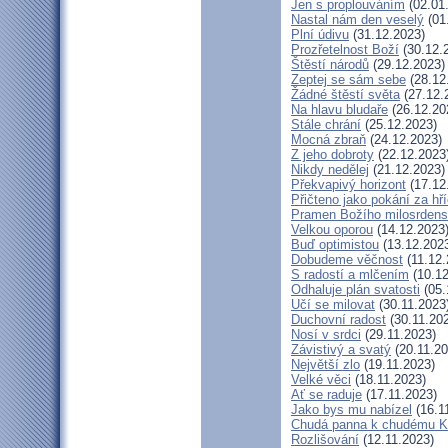
Jen s proplouváním
(02.01
Nastal nám den veselý
(01
Plní údivu
(31.12.2023)
Prozřetelnost Boží
(30.12.
Štěstí národů
(29.12.2023)
Zeptej se sám sebe
(28.12
Žádné štěstí světa
(27.12.
Na hlavu bludaře
(26.12.20
Stále chrání
(25.12.2023)
Mocná zbraň
(24.12.2023)
Z jeho dobroty
(22.12.2023
Nikdy nedělej
(21.12.2023)
Překvapivý horizont
(17.12
Přičteno jako pokání za hř
Pramen Božího milosrdens
Velkou oporou
(14.12.2023
Buď optimistou
(13.12.202
Dobudeme věčnost
(11.12.
S radostí a mlčením
(10.12
Odhaluje plán svatosti
(05.
Učí se milovat
(30.11.2023
Duchovní radost
(30.11.20
Nosí v srdci
(29.11.2023)
Závistivý a svatý
(20.11.20
Největší zlo
(19.11.2023)
Velké věci
(18.11.2023)
Ať se raduje
(17.11.2023)
Jako bys mu nabízel
(16.1
Chudá panna k chudému Kr
Rozlišování
(12.11.2023)