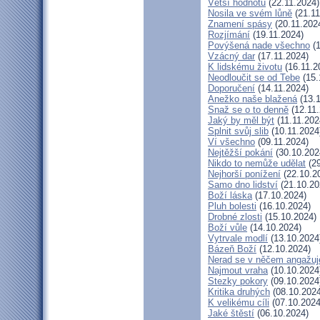
Větší hodnotu
(22.11.2024)
Nosila ve svém lůně
(21.11
Znamení spásy
(20.11.202
Rozjímání
(19.11.2024)
Povýšená nade všechno
(1
Vzácný dar
(17.11.2024)
K lidskému životu
(16.11.2
Neodloučit se od Tebe
(15.
Doporučení
(14.11.2024)
Anežko naše blažená
(13.1
Snaž se o to denně
(12.11.
Jaký by měl být
(11.11.202
Splnit svůj slib
(10.11.2024
Ví všechno
(09.11.2024)
Nejtěžší pokání
(30.10.202
Nikdo to nemůže udělat
(29
Nejhorší ponížení
(22.10.2
Samo dno lidství
(21.10.20
Boží láska
(17.10.2024)
Pluh bolesti
(16.10.2024)
Drobné zlosti
(15.10.2024)
Boží vůle
(14.10.2024)
Vytrvale modlí
(13.10.2024
Bázeň Boží
(12.10.2024)
Nerad se v něčem angažuj
Najmout vraha
(10.10.2024
Stezky pokory
(09.10.2024
Kritika druhých
(08.10.2024
K velikému cíli
(07.10.2024
Jaké štěstí
(06.10.2024)