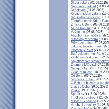
Škola pokory
(01.09.2025)
Není větší příklad
(31.08.2
Definitivně
(24.08.2025)
Kvalitní lidské vztahy
(18.0
Nic jiného na starosti
(07.0
Zůstaň s námi, Kriste Pan
Z lásky k Bohu
(05.08.202
Až na Kalvárii
(04.08.2025)
Vzývej ho
(03.08.2025)
Abychom se nebáli smrti
(0
Milosrdným srdcím
(01.08.
Přímo ze srdce
(27.07.202
Jakube, tebe upřímně
(25.
Proměňuje svět
(24.07.202
Buď veleben, můj Pane Jež
Základním zákonem
(22.07
Abychom svá slova potvrdi
Znamení kříže
(18.07.2025
Na její pokyn
(17.07.2025)
Zvláštní milosti
(10.07.202
Od Boha
(06.07.2025)
Smířeni s Bohem
(03.07.2
O Bohu, o bližním a o sob
Líbit se Bohu
(29.06.2025)
Volání
(19.06.2025)
Spatřit svět
(15.06.2025)
Trpělivost v utrpení
(20.05.
Milost Eucharistie
(12.05.2
Ve chvíli zkoušky
(11.05.2
Pravdivá láska
(10.05.2025