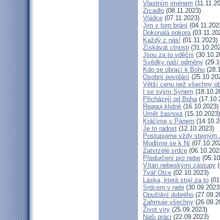
Vlastním jménem
(11.11.2
Zrcadlo
(08.11.2023)
Vládce
(07.11.2023)
Jim v tom brání
(04.11.202
Dokonalá pokora
(03.11.20
Každý z nás!
(01.11.2023)
Získávat ctnosti
(31.10.20
Jsou za to vděční
(30.10.2
Svědky naší odměny
(29.1
Kdo se obrací k Bohu
(28.
Osobní povolání
(25.10.20
Větší cenu než všechny ob
I se svým Synem
(18.10.2
Přicházejí od Boha
(17.10.
Reaguj klidně
(16.10.2023)
Umět žasnout
(15.10.2023)
Kráčíme s Pánem
(14.10.2
Je to radost
(12.10.2023)
Postupujme vždy stejným
Modlíme se k Ní
(07.10.20
Zatvrzelé srdce
(06.10.202
Předurčení pro nebe
(05.10
Vítán nebeskými zástupy
(
Tvář Otce
(02.10.2023)
Láska, která stojí za to
(01
Srdcem v nebi
(30.09.2023
Opuštění dobrého
(27.09.2
Zahrnuje všechny
(26.09.2
Život víry
(25.09.2023)
Naši práci
(22.09.2023)