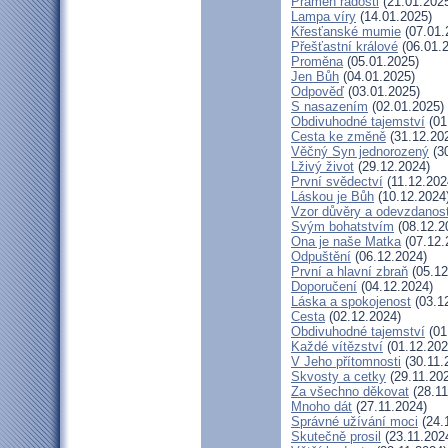
Pramen radosti
(21.01.202
Lampa víry
(14.01.2025)
Křesťanské mumie
(07.01.
Přešťastní králové
(06.01.
Proměna
(05.01.2025)
Jen Bůh
(04.01.2025)
Odpověď
(03.01.2025)
S nasazením
(02.01.2025)
Obdivuhodné tajemství
(01
Cesta ke změně
(31.12.20
Věčný Syn jednorozený
(30
Lživý život
(29.12.2024)
První svědectví
(11.12.202
Láskou je Bůh
(10.12.2024
Vzor důvěry a odevzdanost
Svým bohatstvím
(08.12.2
Ona je naše Matka
(07.12.
Odpuštění
(06.12.2024)
První a hlavní zbraň
(05.12
Doporučení
(04.12.2024)
Láska a spokojenost
(03.1
Cesta
(02.12.2024)
Obdivuhodné tajemství
(01
Každé vítězství
(01.12.202
V Jeho přítomnosti
(30.11.
Skvosty a cetky
(29.11.20
Za všechno děkovat
(28.11
Mnoho dát
(27.11.2024)
Správné užívání moci
(24.
Skutečně prosil
(23.11.202