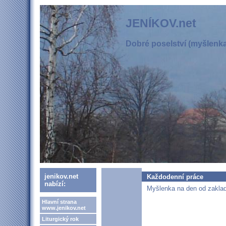
JENÍKOV.net
Dobré poselství (myšlenka,
jenikov.net
Každodenní práce
nabízí:
Myšlenka na den od zaklad
Hlavní strana
www.jenikov.net
Liturgický rok