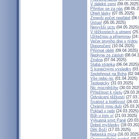
V daleké zemi
(09.05.2025
Přimluv se za nás
(08.05.2
Oheň lásky
(07.05.2025)
Zmenši počet nepřátel
(06.
Ustup!
(05.05.2025)
Nejvyšší úctu
(04.05.2025)
V těžkostech a utrpení
(25
Užitečnou a příjemnou
(24.
Večer prvního dne v týdnu
Doporučení
(10.04.2025)
Přijímat oběti
(09.04.2025)
Neplyne ze zásluh
(08.04.
Změna
(07.04.2025)
Slabá stránka
(06.04.2025)
S konečnými výsledky
(03
Spolehnout na Boha
(02.04
Vše nebo nic
(01.04.2025)
Teologicky
(31.03.2025)
Nic mocnějšího
(30.03.202
Příležitost k růstu
(29.03.2
Odvrácení těžkostí
(27.03.
Svatost a trpělivost
(26.03
Chráníš mou duši
(25.03.2
Poklad v nebi
(24.03.2025)
Bůh o tom ví
(21.03.2025)
Výkupná smrt Páně
(20.03
Dobré myšlenky
(18.03.20
Děti Boží
(17.03.2025)
Nebeská míza
(16.03.2025
Ospravedlnění najdeš
(15.