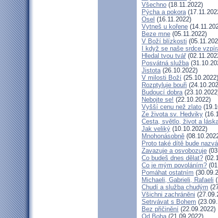
Všechno
(18.11.2022)
Pýcha a pokora
(17.11.202
Osel
(16.11.2022)
Vytneš u kořene
(14.11.20
Beze mne
(05.11.2022)
V Boží blízkosti
(05.11.202
I když se naše srdce vzpír
Hledal tvou tvář
(02.11.202
Posvátná služba
(31.10.20
Jistota
(26.10.2022)
V milosti Boží
(25.10.2022
Rozptyluje bouři
(24.10.202
Budoucí dobra
(23.10.2022
Nebojte se!
(22.10.2022)
Vyšší cenu než zlato
(19.1
Ze života sv. Hedviky
(16.
Cesta, světlo, život a lásk
Jak veliký
(10.10.2022)
Mnohonásobně
(08.10.202
Proto také dítě bude nazv
Zavazuje a osvobozuje
(03
Co budeš dnes dělat?
(02.
Co je mým povoláním?
(01
Pomáhat ostatním
(30.09.
Michaeli, Gabrieli, Rafaeli
(
Chudí a služba chudým
(27
Všichni zachráněni
(27.09.
Setrvávat s Bohem
(23.09.
Bez přičinění
(22.09.2022)
Od Boha
(21.09.2022)