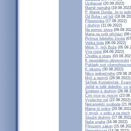
Uzdravuje
(20.09.2022)
Marně namáhá
(19.09.2022
P. Marek Dunda: Je to jedn
Od Boha i od lidí
(18.09.20
Připomínka
(17.09.2022)
I druhým
(11.09.2022)
Na pomoc slova
(09.09.20
Maria na svět přichází
(08.
Rytmus lidského života
(07
Veliká bída
(06.09.2022)
Miluji Ti, můj Bože
(05.09.
Víra roste
(04.09.2022)
Chodila a stopy
(03.09.202
K neustálému obnovování
Poklady své všemohoucno
K nikomu
(30.08.2022)
Něco jedinečného
(29.08.2
Mýlí a nemýlí
(28.08.2022)
Skřítek Kostelníček: Evang
Ještě je tolik dobrého, co 
Směrem k druhým
(26.08.
Čím více jsi mocný
(23.08
Vyslechni mě
(22.08.2022)
Nejcennější svoboda
(21.0
Máme to srdce
(20.08.2022
V mysli, v srdci a na rtech
Sloužit druhým
(17.08.2022
Naše snaha
(16.08.2022)
Přirozený zákon
(15.08.20
Neproplouvej
(14.08.2022)