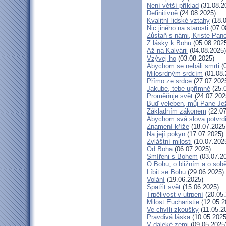
Není větší příklad
(31.08.2
Definitivně
(24.08.2025)
Kvalitní lidské vztahy
(18.0
Nic jiného na starosti
(07.0
Zůstaň s námi, Kriste Pan
Z lásky k Bohu
(05.08.202
Až na Kalvárii
(04.08.2025)
Vzývej ho
(03.08.2025)
Abychom se nebáli smrti
(0
Milosrdným srdcím
(01.08.
Přímo ze srdce
(27.07.202
Jakube, tebe upřímně
(25.
Proměňuje svět
(24.07.202
Buď veleben, můj Pane Jež
Základním zákonem
(22.07
Abychom svá slova potvrdi
Znamení kříže
(18.07.2025
Na její pokyn
(17.07.2025)
Zvláštní milosti
(10.07.202
Od Boha
(06.07.2025)
Smířeni s Bohem
(03.07.2
O Bohu, o bližním a o sob
Líbit se Bohu
(29.06.2025)
Volání
(19.06.2025)
Spatřit svět
(15.06.2025)
Trpělivost v utrpení
(20.05.
Milost Eucharistie
(12.05.2
Ve chvíli zkoušky
(11.05.2
Pravdivá láska
(10.05.2025
V daleké zemi
(09.05.2025