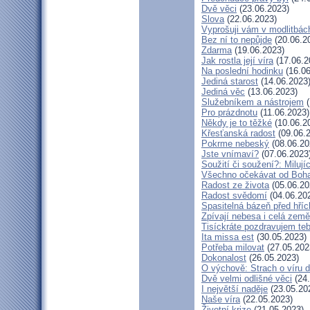
Dvě věci
(23.06.2023)
Slova
(22.06.2023)
Vyprošuji vám v modlitbác
Bez ní to nepůjde
(20.06.2
Zdarma
(19.06.2023)
Jak rostla její víra
(17.06.2
Na poslední hodinku
(16.06
Jediná starost
(14.06.2023
Jediná věc
(13.06.2023)
Služebníkem a nástrojem
(
Pro prázdnotu
(11.06.2023)
Někdy je to těžké
(10.06.2
Křesťanská radost
(09.06.
Pokrme nebeský
(08.06.20
Jste vnímaví?
(07.06.2023
Soužití či soužení?: Milují
Všechno očekávat od Boh
Radost ze života
(05.06.20
Radost svědomí
(04.06.20
Spasitelná bázeň před hří
Zpívají nebesa i celá země
Tisíckráte pozdravujem teb
Ita missa est
(30.05.2023)
Potřeba milovat
(27.05.202
Dokonalost
(26.05.2023)
O výchově: Strach o víru dě
Dvě velmi odlišné věci
(24.
I největší naděje
(23.05.20
Naše víra
(22.05.2023)
Životní krize
(21.05.2023)