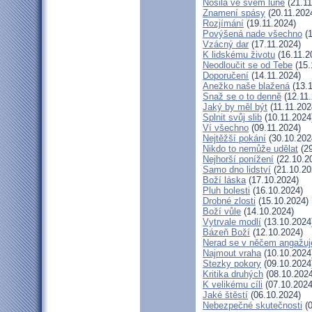
Nosila ve svém lůně
(21.11
Znamení spásy
(20.11.202
Rozjímání
(19.11.2024)
Povýšená nade všechno
(1
Vzácný dar
(17.11.2024)
K lidskému životu
(16.11.2
Neodloučit se od Tebe
(15.
Doporučení
(14.11.2024)
Anežko naše blažená
(13.1
Snaž se o to denně
(12.11.
Jaký by měl být
(11.11.202
Splnit svůj slib
(10.11.2024
Ví všechno
(09.11.2024)
Nejtěžší pokání
(30.10.202
Nikdo to nemůže udělat
(29
Nejhorší ponížení
(22.10.2
Samo dno lidství
(21.10.20
Boží láska
(17.10.2024)
Pluh bolesti
(16.10.2024)
Drobné zlosti
(15.10.2024)
Boží vůle
(14.10.2024)
Vytrvale modlí
(13.10.2024
Bázeň Boží
(12.10.2024)
Nerad se v něčem angažuj
Najmout vraha
(10.10.2024
Stezky pokory
(09.10.2024
Kritika druhých
(08.10.2024
K velikému cíli
(07.10.2024
Jaké štěstí
(06.10.2024)
Nebezpečné skutečnosti
(0