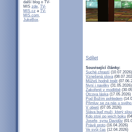
další blog o TV-
MIS
zde
,
TV-
MIS.cz
a
TV-
MIS.com
,
JukeBox
.
Sdílet
Související články:
Suché chrastí
(10.07.2026)
Vznešená slova
(08.07.202
Můžeš hodně trpět
(07.06.
Nyní i navěky
(31.05.2026)
Zakořenit v modlitbě
(30.05
Otcova láska
(17.05.2026)
Pod Božím pohledem
(14.0
Přimluv se za nás u svéh
V objetí
(07.05.2026)
Sláva buď muži, který slou
Kdo stojí po jejich boku
(04
Josefe, synu Davidův
(01.
Právě proto
(16.04.2026)
Ve svůj čas
(12.04.2026)