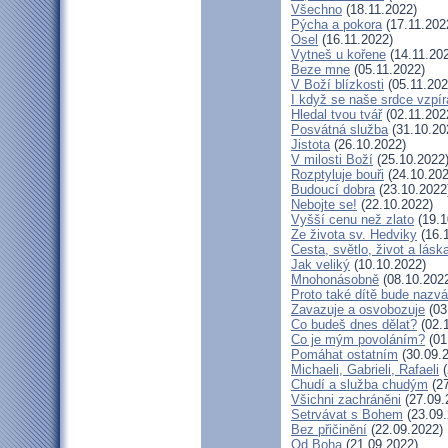
Všechno
(18.11.2022)
Pýcha a pokora
(17.11.202
Osel
(16.11.2022)
Vytneš u kořene
(14.11.20
Beze mne
(05.11.2022)
V Boží blízkosti
(05.11.202
I když se naše srdce vzpír
Hledal tvou tvář
(02.11.202
Posvátná služba
(31.10.20
Jistota
(26.10.2022)
V milosti Boží
(25.10.2022
Rozptyluje bouři
(24.10.202
Budoucí dobra
(23.10.2022
Nebojte se!
(22.10.2022)
Vyšší cenu než zlato
(19.1
Ze života sv. Hedviky
(16.
Cesta, světlo, život a lásk
Jak veliký
(10.10.2022)
Mnohonásobně
(08.10.202
Proto také dítě bude nazv
Zavazuje a osvobozuje
(03
Co budeš dnes dělat?
(02.
Co je mým povoláním?
(01
Pomáhat ostatním
(30.09.
Michaeli, Gabrieli, Rafaeli
(
Chudí a služba chudým
(27
Všichni zachráněni
(27.09.
Setrvávat s Bohem
(23.09.
Bez přičinění
(22.09.2022)
Od Boha
(21.09.2022)