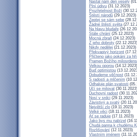
Nastal nám den veselý
(01
Plní údivu
(31.12.2023)
Prozřetelnost Boží
(30.12.
Štěstí národů
(29.12.2023)
Zeptej se sám sebe
(28.12
Žádné štěstí světa
(27.12.
Na hlavu bludaře
(26.12.20
Stále chrání
(25.12.2023)
Mocná zbraň
(24.12.2023)
Z jeho dobroty
(22.12.2023
Nikdy nedělej
(21.12.2023)
Překvapivý horizont
(17.12
Přičteno jako pokání za hř
Pramen Božího milosrdens
Velkou oporou
(14.12.2023
Buď optimistou
(13.12.202
Dobudeme věčnost
(11.12.
S radostí a mlčením
(10.12
Odhaluje plán svatosti
(05.
Učí se milovat
(30.11.2023
Duchovní radost
(30.11.20
Nosí v srdci
(29.11.2023)
Závistivý a svatý
(20.11.20
Největší zlo
(19.11.2023)
Velké věci
(18.11.2023)
Ať se raduje
(17.11.2023)
Jako bys mu nabízel
(16.1
Chudá panna k chudému Kr
Rozlišování
(12.11.2023)
Vlastním jménem
(11.11.2