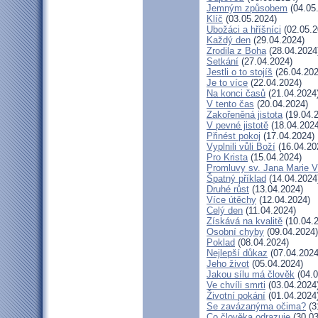
Jemným způsobem
(04.05
Klíč
(03.05.2024)
Ubožáci a hříšníci
(02.05.2
Každý den
(29.04.2024)
Zrodila z Boha
(28.04.2024
Setkání
(27.04.2024)
Jestli o to stojíš
(26.04.202
Je to více
(22.04.2024)
Na konci časů
(21.04.2024
V tento čas
(20.04.2024)
Zakořeněná jistota
(19.04.
V pevné jistotě
(18.04.2024
Přinést pokoj
(17.04.2024)
Vyplnili vůli Boží
(16.04.20
Pro Krista
(15.04.2024)
Promluvy sv. Jana Marie Vi
Špatný příklad
(14.04.2024
Druhé růst
(13.04.2024)
Více útěchy
(12.04.2024)
Celý den
(11.04.2024)
Získává na kvalitě
(10.04.
Osobní chyby
(09.04.2024)
Poklad
(08.04.2024)
Nejlepší důkaz
(07.04.2024
Jeho život
(05.04.2024)
Jakou sílu má člověk
(04.0
Ve chvíli smrti
(03.04.2024
Životní pokání
(01.04.2024
Se zavázanýma očima?
(3
Co člověka odrazuje
(30.03