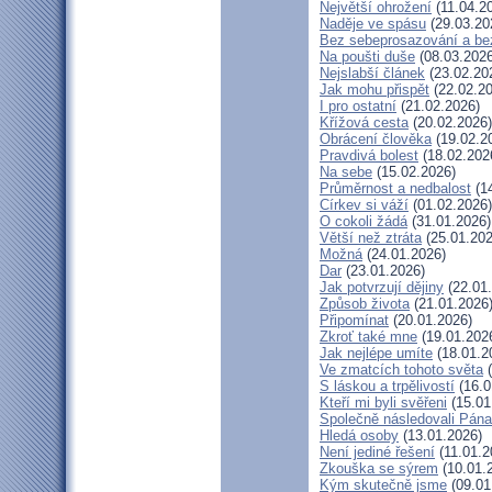
Největší ohrožení
(11.04.2
Naděje ve spásu
(29.03.20
Bez sebeprosazování a bez
Na poušti duše
(08.03.2026
Nejslabší článek
(23.02.20
Jak mohu přispět
(22.02.20
I pro ostatní
(21.02.2026)
Křížová cesta
(20.02.2026)
Obrácení člověka
(19.02.2
Pravdivá bolest
(18.02.202
Na sebe
(15.02.2026)
Průměrnost a nedbalost
(14
Církev si váží
(01.02.2026)
O cokoli žádá
(31.01.2026)
Větší než ztráta
(25.01.202
Možná
(24.01.2026)
Dar
(23.01.2026)
Jak potvrzují dějiny
(22.01
Způsob života
(21.01.2026
Připomínat
(20.01.2026)
Zkroť také mne
(19.01.202
Jak nejlépe umíte
(18.01.2
Ve zmatcích tohoto světa
(
S láskou a trpělivostí
(16.0
Kteří mi byli svěřeni
(15.01
Společně následovali Pána
Hledá osoby
(13.01.2026)
Není jediné řešení
(11.01.2
Zkouška se sýrem
(10.01.
Kým skutečně jsme
(09.01