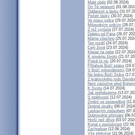
Malé oběti
(02.08.2024)
On Tě neopustí
(01.08.202
Oddanost a lásku
(31.07.2
Pečetí lásky
(30.07.2024)
Ve stavu srdce
(29.07.2024
Milosrdným srdcím
(28.07.
Z níž vyrůstá
(27.07.2024)
Daleko od Pána
(26.07.202
Máme všechno
(25.07.202
Ten rozdíl
(24.07.2024)
Celý život
(23.07.2024)
Klepat na nebe
(22.07.2024
K novému životu
(21.07.20
Právě to nic
(20.07.2024)
Přitahuje Boží spásu
(19.0
V Boží milosrdenství
(18.0
Na bránu Boží Srdce
(17.0
Z královského rodu Davido
Není záslužné před Bohem
K životu
(14.07.2024)
Jak potřebujeme
(13.07.20
S trpělivostí
(12.07.2024)
Změní ve spravedlivé
(11.0
Drobné skutky
(08.07.2024
Laskavým způsobem
(07.0
Dobrovolné přijímání
(06.07
Horší než dříve
(03.07.202
Konal v poslušnosti
(22.06
Zachraňuje
(12.06.2024)
Vše překonat
(11.06.2024)