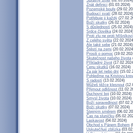
Správný směr
(02.03.2024)
Znát definici
(01.03.2024)
Pozemské bouře
(29.02.20
Budoucí svatí
(28.02.2024)
Potřebuje ji každý
(27.02.2
Boží skutky
(26.02.2024)
S důsledností
(25.02.2024)
Srdce člověka
(24.02.2024
Proti zlu ne proti hříšníkovi
Z celého světa
(22.02.2024
Ale také sebe
(21.02.2024)
Štěstí na zemi
(20.02.2024
Prosili o pomoc
(19.02.202
Skutečnost našeho života
Příkladný život
(17.02.2024
Cenu skutků
(16.02.2024)
Za pár let nebo dní
(15.02.
Pohleďme na Kristovu kre
S radostí
(13.02.2024)
Můžeš těžce klesnout
(12.
Přijmout odlišnost
(11.02.2
Duchovní boj
(10.02.2024)
Smysl života
(10.02.2024)
Boží spravedlnost
(07.02.2
Boží skutky
(07.02.2024)
Stejným směrem
(06.02.20
Čas na sluníčku
(05.02.20
Laskavost
(04.02.2024)
Obchod s Pánem Bohem
(
Uskutečňují zblízka
(03.02