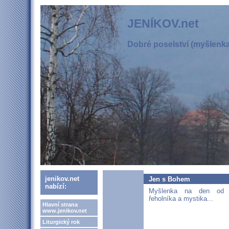
JENÍKOV.net
Dobré poselství (myšlenka,
jenikov.net
Jen s Bohem
nabízí:
Myšlenka na den od k
řeholníka a mystika...
Hlavní strana
www.jenikov.net
Liturgický rok