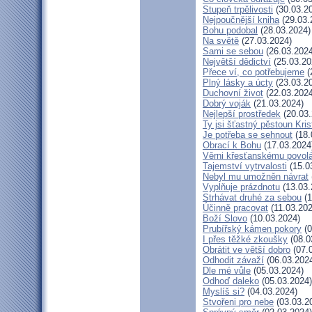
Stupeň trpělivosti
(30.03.2
Nejpoučnější kniha
(29.03.
Bohu podobal
(28.03.2024)
Na světě
(27.03.2024)
Sami se sebou
(26.03.2024
Největší dědictví
(25.03.20
Přece ví, co potřebujeme
(
Plný lásky a úcty
(23.03.2
Duchovní život
(22.03.2024
Dobrý voják
(21.03.2024)
Nejlepší prostředek
(20.03.
Ty jsi šťastný pěstoun Kri
Je potřeba se sehnout
(18.
Obrací k Bohu
(17.03.2024
Věrni křesťanskému povol
Tajemství vytrvalosti
(15.0
Nebyl mu umožněn návrat
Vyplňuje prázdnotu
(13.03.
Strhávat druhé za sebou
(1
Účinně pracovat
(11.03.202
Boží Slovo
(10.03.2024)
Prubířský kámen pokory
(0
I přes těžké zkoušky
(08.0
Obrátit ve větší dobro
(07.
Odhodit závaží
(06.03.202
Dle mé vůle
(05.03.2024)
Odhoď daleko
(05.03.2024)
Myslíš si?
(04.03.2024)
Stvořeni pro nebe
(03.03.2