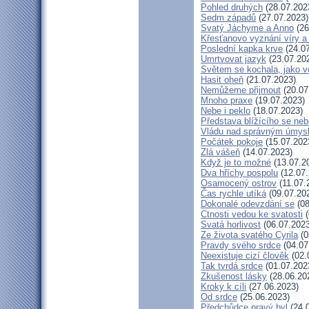
Pohled druhých
(28.07.202
Sedm západů
(27.07.2023)
Svatý Jáchyme a Anno
(26
Křesťanovo vyznání víry a
Poslední kapka krve
(24.07
Umrtvovat jazyk
(23.07.20
Světem se kochala, jako ve
Hasit oheň
(21.07.2023)
Nemůžeme přijmout
(20.07
Mnoho praxe
(19.07.2023)
Nebe i peklo
(18.07.2023)
Představa blížícího se neb
Vládu nad správným úmys
Počátek pokoje
(15.07.202
Zlá vášeň
(14.07.2023)
Když je to možné
(13.07.2
Dva hříchy pospolu
(12.07.
Osamocený ostrov
(11.07.
Čas rychle utíká
(09.07.20
Dokonalé odevzdání se
(08
Ctnosti vedou ke svatosti
(
Svatá horlivost
(06.07.2023
Ze života svatého Cyrila
(0
Pravdy svého srdce
(04.07
Neexistuje cizí člověk
(02.
Tak tvrdá srdce
(01.07.202
Zkušenost lásky
(28.06.20
Kroky k cíli
(27.06.2023)
Od srdce
(25.06.2023)
Předchůdce pravý byl
(24.