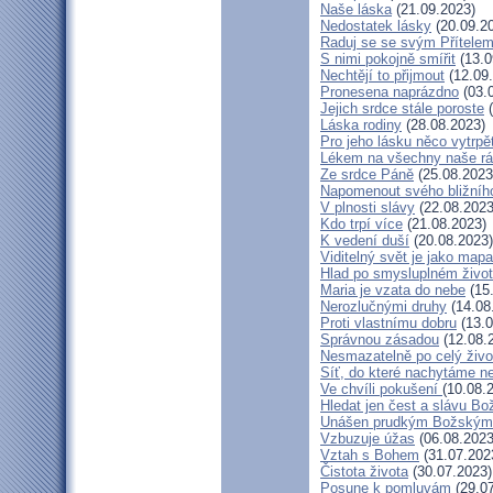
Naše láska
(21.09.2023)
Nedostatek lásky
(20.09.2
Raduj se se svým Přítele
S nimi pokojně smířit
(13.0
Nechtějí to přijmout
(12.09
Pronesena naprázdno
(03.
Jejich srdce stále poroste
(
Láska rodiny
(28.08.2023)
Pro jeho lásku něco vytrpě
Lékem na všechny naše r
Ze srdce Páně
(25.08.2023
Napomenout svého bližníh
V plnosti slávy
(22.08.2023
Kdo trpí více
(21.08.2023)
K vedení duší
(20.08.2023)
Viditelný svět je jako mapa
Hlad po smysluplném živo
Maria je vzata do nebe
(15
Nerozlučnými druhy
(14.08
Proti vlastnímu dobru
(13.0
Správnou zásadou
(12.08.
Nesmazatelně po celý živo
Síť, do které nachytáme ne
Ve chvíli pokušení
(10.08.
Hledat jen čest a slávu Bo
Unášen prudkým Božským
Vzbuzuje úžas
(06.08.2023
Vztah s Bohem
(31.07.202
Čistota života
(30.07.2023)
Posune k pomluvám
(29.07