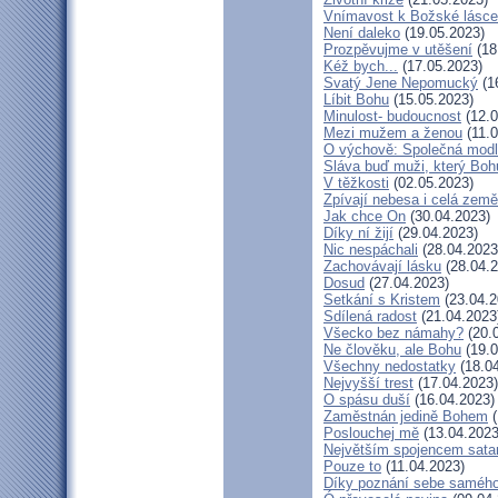
Vnímavost k Božské lásce.
Není daleko
(19.05.2023)
Prozpěvujme v utěšení
(18
Kéž bych...
(17.05.2023)
Svatý Jene Nepomucký
(1
Líbit Bohu
(15.05.2023)
Minulost- budoucnost
(12.0
Mezi mužem a ženou
(11.0
O výchově: Společná modlit
Sláva buď muži, který Bohu
V těžkosti
(02.05.2023)
Zpívají nebesa i celá země
Jak chce On
(30.04.2023)
Díky ní žijí
(29.04.2023)
Nic nespáchali
(28.04.2023
Zachovávají lásku
(28.04.2
Dosud
(27.04.2023)
Setkání s Kristem
(23.04.2
Sdílená radost
(21.04.2023
Všecko bez námahy?
(20.
Ne člověku, ale Bohu
(19.0
Všechny nedostatky
(18.04
Nejvyšší trest
(17.04.2023)
O spásu duší
(16.04.2023)
Zaměstnán jedině Bohem
(
Poslouchej mě
(13.04.2023
Největším spojencem sata
Pouze to
(11.04.2023)
Díky poznání sebe saméh