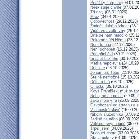
Porážky i utrpení
(08.01.20
Neexistuje chvíle
(07.01.20
Tři divy
(06.01.2026)
Mráz
(04.01.2026)
Odpovědnost
(29.12.2025)
Žádná lidská blízkost
(28.1
Vidět ve světle víry
(26.12
Dítě se nám narodilo
(25.1
Pokorné vůči Němu
(23.12
Není to ona
(22.12.2025)
Není schopen
(16.12.2025)
Pán přichází
(30.11.2025)
Snášet bližního
(30.10.202
Matka nepolevila
(24.10.20
Definice
(23.10.2025)
Jenom pro Tebe
(22.10.202
Stejně nemožné
(15.10.20
Dětská hra
(06.10.2025)
O lásku
(05.10.2025)
Když František, muž svatý
Nebojme se prosit
(29.09.2
Jako moje víra
(25.09.2025
Osvobozeni od strachu a z
V nebeské slávě
(15.09.20
Nikoliv služebníka
(07.09.2
Jedině na něho
(06.09.202
Velikost svých činů
(05.09
Trpěl jsem
(04.09.2025)
Budoucí dobro
(03.09.2025
Škola pokory
(01.09.2025)