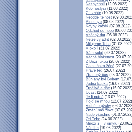
Nezpychni!
(12.08.2022)
Kdo neslyší
(11.08.2022)
Cíl znáte
(10.08.2022)
Neoddělitelnost
(09.08.202
Plni chyb
(08.08.2022)
Kdyby každý
(07.08.2022)
Odchod do nebe
(06.08.20
Vzácný dar
(03.08.2022)
Nelze vyjádřit
(02.08.2022)
Milujeme Toho
(01.08.2022
V okolí
(31.07.2022)
Sám sobě
(30.07.2022)
Věčná blaženost
(29.07.20
Z Boží rukou
(28.07.2022)
Co si láska žádá
(27.07.20
Právě teď
(26.07.2022)
Ztracený čas
(25.07.2022)
Bůh aby byl Bohem
(17.07
Jedna kapka
(16.07.2022)
Trpělivě a tiše
(15.07.2022
Účast
(14.07.2022)
Je-li nutné
(13.07.2022)
Pojď se mnou
(12.07.2022)
Vichřice pýchy
(08.07.2022
Změní náš život
(07.07.20
Nade všechno
(01.07.2022
Od Tebe
(24.06.2022)
Mnozí žijí v omylu
(23.06.
Násilím
(19.06.2022)