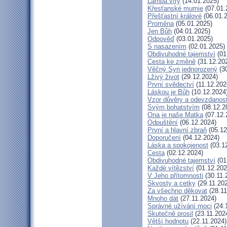
Lampa víry
(14.01.2025)
Křesťanské mumie
(07.01.
Přešťastní králové
(06.01.
Proměna
(05.01.2025)
Jen Bůh
(04.01.2025)
Odpověď
(03.01.2025)
S nasazením
(02.01.2025)
Obdivuhodné tajemství
(01
Cesta ke změně
(31.12.20
Věčný Syn jednorozený
(30
Lživý život
(29.12.2024)
První svědectví
(11.12.202
Láskou je Bůh
(10.12.2024
Vzor důvěry a odevzdanost
Svým bohatstvím
(08.12.2
Ona je naše Matka
(07.12.
Odpuštění
(06.12.2024)
První a hlavní zbraň
(05.12
Doporučení
(04.12.2024)
Láska a spokojenost
(03.1
Cesta
(02.12.2024)
Obdivuhodné tajemství
(01
Každé vítězství
(01.12.202
V Jeho přítomnosti
(30.11.
Skvosty a cetky
(29.11.20
Za všechno děkovat
(28.11
Mnoho dát
(27.11.2024)
Správné užívání moci
(24.
Skutečně prosil
(23.11.202
Větší hodnotu
(22.11.2024)