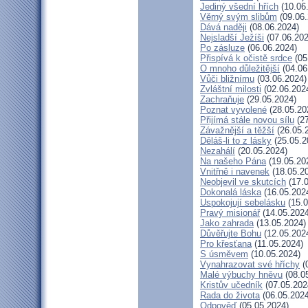
Jediný všední hřích
(10.06
Věrný svým slibům
(09.06.
Dává naději
(08.06.2024)
Nejsladší Ježíši
(07.06.202
Po zásluze
(06.06.2024)
Přispívá k očistě srdce
(05
O mnoho důležitější
(04.06
Vůči bližnímu
(03.06.2024)
Zvláštní milosti
(02.06.202
Zachraňuje
(29.05.2024)
Poznat vyvolené
(28.05.20
Přijímá stále novou sílu
(27
Závažnější a těžší
(26.05.
Děláš-li to z lásky
(25.05.2
Nezahálí
(20.05.2024)
Na našeho Pána
(19.05.20
Vnitřně i navenek
(18.05.2
Neobjevil ve skutcích
(17.0
Dokonalá láska
(16.05.202
Uspokojují sebelásku
(15.0
Pravý misionář
(14.05.2024
Jako zahrada
(13.05.2024)
Důvěřujte Bohu
(12.05.202
Pro křesťana
(11.05.2024)
S úsměvem
(10.05.2024)
Vynahrazovat své hříchy
(
Malé výbuchy hněvu
(08.0
Kristův učedník
(07.05.202
Rada do života
(06.05.2024
Odpověď
(05.05.2024)