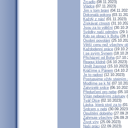
Zrcadlo
(08.11.2023)
Vládce
(07.11.2023)
Jim v tom brání
(04.11.202
Dokonalá pokora
(03.11.20
Každý z nás!
(01.11.2023)
Získávat ctnosti
(31.10.20
Jsou za to vděční
(30.10.2
Svědky naší odměny
(29.1
Kdo se obrací k Bohu
(28.
Osobní povolání
(25.10.20
Větší cenu než všechny ob
Každodenní práce
(19.10.2
I se svým Synem
(18.10.2
Přicházejí od Boha
(17.10.
Reaguj klidně
(16.10.2023)
Umět žasnout
(15.10.2023)
Kráčíme s Pánem
(14.10.2
Je to radost
(12.10.2023)
Postupujme vždy stejným
Modlíme se k Ní
(07.10.20
Zatvrzelé srdce
(06.10.202
Předurčení pro nebe
(05.10
Vítán nebeskými zástupy
(
Tvář Otce
(02.10.2023)
Láska, která stojí za to
(01
Srdcem v nebi
(30.09.2023
Opuštění dobrého
(27.09.2
Zahrnuje všechny
(26.09.2
Život víry
(25.09.2023)
Naši práci
(22.09.2023)