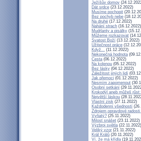
Ježíšův domov
(24.12.202
Dát srdce
(23.12.2022)
Musíme pochopit
(20.12.20
Bez pochyb nebe
(18.12.2
Na druhé
(17.12.2022)
Nahání strach
(16.12.2022)
Mudrlanty a pisálky
(15.12
Můžeme rozkazovat
(14.12
Svatost Boží
(13.12.2022)
Užitečnost práce
(12.12.20
Když...
(11.12.2022)
Nekonečná hodnota
(09.12
Cesta
(06.12.2022)
Na kolenou
(05.12.2022)
Bez lásky
(04.12.2022)
Záležitost jiných lidí
(03.12
Jak přemoci
(01.12.2022)
Nesmím zapomenout
(30.1
Osobní setkání
(29.11.202
Krokodýl aneb můžeš růst: 
Největší láskou
(28.11.202
Vlastní zisk
(27.11.2022)
Každodenní všedností
(26.
Zdrojem opravdové radosti 
Vyňatý?
(25.11.2022)
Milost snášet
(23.11.2022)
Výzbroj světla
(22.11.2022
Veliký vzor
(21.11.2022)
Král Králů
(20.11.2022)
Ví, že má křídla
(19.11.202