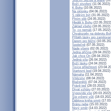
Srdcím Ježíše a Marie
(18
Boží stvoření
(11.06.2022)
K Bohu
(10.06.2022)
Na sklonku
(04.06.2022)
S někým být
(31.05.2022)
Plním slib
(24.05.2022)
Hledět k Bohu
(22.05.2022
Základ všeho
(18.05.2022)
To, co nemáš
(17.05.2022)
Chvalozpěv na dobrotu Bo
Příběh lásky pro zamilova
Darem pro bližní
(10.05.20
Společně
(07.05.2022)
Nade všemi
(02.05.2022)
Jedna příčina
(29.04.2022)
Jak chce On
(28.04.2022)
Jediná síla
(26.04.2022)
Boží lásku
(24.04.2022)
Tisíce příležitostí
(23.04.2
Startovní bod
(19.04.2022)
Námaha
(11.04.2022)
Vítězství
(08.04.2022)
Blaženější
(07.04.2022)
Právě teď
(28.03.2022)
Dívat vzhůru
(27.03.2022)
Vypovídá vše
(20.03.2022)
Šíp vržený vůlí
(18.03.202
Ďáblova kniha smrti
(17.03
Bránu nebe
(15.03.2022)
Nový směr
(14.03.2022)