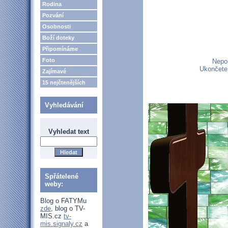
Rodina
Pozvání
Osobnosti
Boží doteky
Připomínáme
Foto
Nepou
Ukončete 
Zajímavé
15 nejčtenějších
Vyhledávání
Vyhledat text
Spřátelené
weby:
Blog o FATYMu
zde
, blog o TV-
MIS.cz
tv-
mis.signaly.cz
a