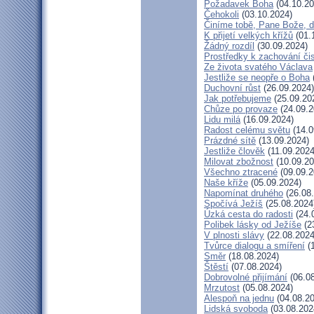
Požadavek Boha
(04.10.20
Čehokoli
(03.10.2024)
Činíme tobě, Pane Bože, d
K přijetí velkých křížů
(01.
Žádný rozdíl
(30.09.2024)
Prostředky k zachování čis
Ze života svatého Václava
Jestliže se neopře o Boha
Duchovní růst
(26.09.2024)
Jak potřebujeme
(25.09.20
Chůze po provaze
(24.09.2
Lidu milá
(16.09.2024)
Radost celému světu
(14.0
Prázdné sítě
(13.09.2024)
Jestliže člověk
(11.09.2024
Milovat zbožnost
(10.09.20
Všechno ztracené
(09.09.2
Naše kříže
(05.09.2024)
Napomínat druhého
(26.08
Spočívá Ježíš
(25.08.2024
Úzká cesta do radosti
(24.
Polibek lásky od Ježíše
(2
V plnosti slávy
(22.08.2024
Tvůrce dialogu a smíření
(1
Směr
(18.08.2024)
Štěstí
(07.08.2024)
Dobrovolné přijímání
(06.08
Mrzutost
(05.08.2024)
Alespoň na jednu
(04.08.20
Lidská svoboda
(03.08.202