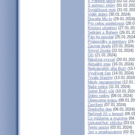
V Pánově lásce
(02.02.202
S pomocí shůry
(01.02.202
Synáčkové moji
(31.01.202
Vidět dobro
(30.01.2024)
Dovolte Mu to
(29.01.2024)
Pro celou společnost
(28.0
Kristovi učedníci
(27.01.20
Setkání s Bohem
(26.01.2
Pán ho povolal
(25.01.2024
Průpovídky a pomluvy
(24.
Zavírat dveře
(23.01.2024)
Smysl života
(22.01.2024)
Oči
(21.01.2024)
Náročná výzva!
(20.01.202
Aktuální stav
(16.01.2024)
Nejkrásnější díla Boží
(15.
Využívat čas
(14.01.2024)
Trvale šťastný
(13.01.2024
Nikdy nezapomínej
(12.01.
Naše srdce
(11.01.2024)
Splnit Boží vůli
(10.01.202
Dobro rodiny
(09.01.2024)
Objevujme krásu
(08.01.20
Zavržení
(07.01.2024)
Dnešního dne
(06.01.2024)
Nečinně žít v lenosti
(05.01
Co můžeme a musíme
(04
Uskutečňují zblízka
(03.01
Tento postoj
(03.01.2024)
Jen s proplouváním
(02.01