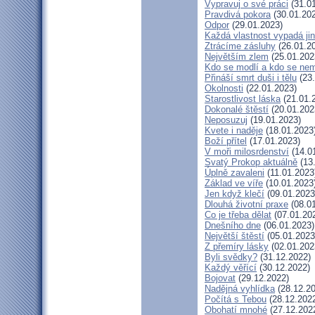
Vypravuj o své práci
(31.01
Pravdivá pokora
(30.01.20
Odpor
(29.01.2023)
Každá vlastnost vypadá ji
Ztrácíme zásluhy
(26.01.2
Největším zlem
(25.01.202
Kdo se modlí a kdo se nem
Přináší smrt duši i tělu
(23.
Okolnosti
(22.01.2023)
Starostlivost láska
(21.01.
Dokonalé štěstí
(20.01.202
Neposuzuj
(19.01.2023)
Kvete i naděje
(18.01.2023
Boží přítel
(17.01.2023)
V moři milosrdenství
(14.0
Svatý Prokop aktuálně
(13
Úplně zavaleni
(11.01.2023
Základ ve víře
(10.01.2023
Jen když klečí
(09.01.2023
Dlouhá životní praxe
(08.01
Co je třeba dělat
(07.01.20
Dnešního dne
(06.01.2023)
Největší štěstí
(05.01.2023
Z přemíry lásky
(02.01.202
Byli svědky?
(31.12.2022)
Každý věřící
(30.12.2022)
Bojovat
(29.12.2022)
Nadějná vyhlídka
(28.12.20
Počítá s Tebou
(28.12.202
Obohatí mnohé
(27.12.202