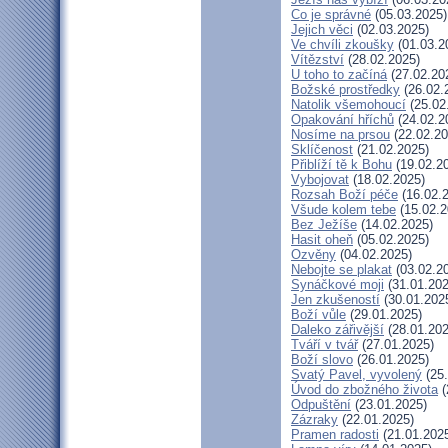
Co je správné
(05.03.2025)
Jejich věci
(02.03.2025)
Ve chvíli zkoušky
(01.03.2
Vítězství
(28.02.2025)
U toho to začíná
(27.02.20
Božské prostředky
(26.02.
Natolik všemohoucí
(25.02
Opakování hříchů
(24.02.2
Nosíme na prsou
(22.02.20
Sklíčenost
(21.02.2025)
Přiblíží tě k Bohu
(19.02.2
Vybojovat
(18.02.2025)
Rozsah Boží péče
(16.02.
Všude kolem tebe
(15.02.2
Bez Ježíše
(14.02.2025)
Hasit oheň
(05.02.2025)
Ozvěny
(04.02.2025)
Nebojte se plakat
(03.02.2
Synáčkové moji
(31.01.202
Jen zkušeností
(30.01.202
Boží vůle
(29.01.2025)
Daleko zářivější
(28.01.202
Tváří v tvář
(27.01.2025)
Boží slovo
(26.01.2025)
Svatý Pavel, vyvolený
(25.
Úvod do zbožného života
(
Odpuštění
(23.01.2025)
Zázraky
(22.01.2025)
Pramen radosti
(21.01.202