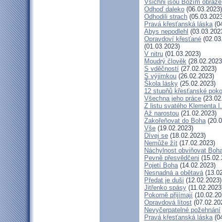
Všichni jsou Božím obraz
Odhoď daleko
(06.03.2023)
Odhodili strach
(05.03.2023
Pravá křesťanská láska
(04
Abys nepodlehl
(03.03.202
Opravdoví křesťané
(02.03
(01.03.2023)
V nitru
(01.03.2023)
Moudrý člověk
(28.02.2023
S vděčností
(27.02.2023)
S výjimkou
(26.02.2023)
Škola lásky
(25.02.2023)
12 stupňů křesťanské poko
Všechna jeho práce
(23.02
Z listu svatého Klementa I.
Až narostou
(21.02.2023)
Zakořeňovat do Boha
(20.0
Vše
(19.02.2023)
Dívej se
(18.02.2023)
Nemůže žít
(17.02.2023)
Náchylnost obviňovat Boh
Pevně přesvědčeni
(15.02.
Pojetí Boha
(14.02.2023)
Nesnadná a obětavá
(13.02
Předat je duši
(12.02.2023)
Jitřenko spásy
(11.02.2023
Pokorně přijímají
(10.02.20
Opravdová lítost
(07.02.20
Nevyčerpatelné požehnání
Pravá křesťanská láska
(04