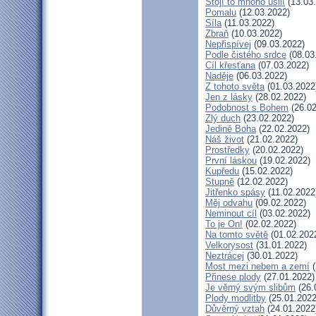
Stojí to mnoho úsilí
(13.03
Pomalu
(12.03.2022)
Síla
(11.03.2022)
Zbraň
(10.03.2022)
Nepřispívej
(09.03.2022)
Podle čistého srdce
(08.03
Cíl křesťana
(07.03.2022)
Naděje
(06.03.2022)
Z tohoto světa
(01.03.2022
Jen z lásky
(28.02.2022)
Podobnost s Bohem
(26.02
Zlý duch
(23.02.2022)
Jedině Boha
(22.02.2022)
Náš život
(21.02.2022)
Prostředky
(20.02.2022)
První láskou
(19.02.2022)
Kupředu
(15.02.2022)
Stupně
(12.02.2022)
Jitřenko spásy
(11.02.2022
Měj odvahu
(09.02.2022)
Neminout cíl
(03.02.2022)
To je On!
(02.02.2022)
Na tomto světě
(01.02.202
Velkorysost
(31.01.2022)
Neztrácej
(30.01.2022)
Most mezi nebem a zemí
(
Přinese plody
(27.01.2022)
Je věrný svým slibům
(26.
Plody modlitby
(25.01.2022
Důvěrný vztah
(24.01.2022