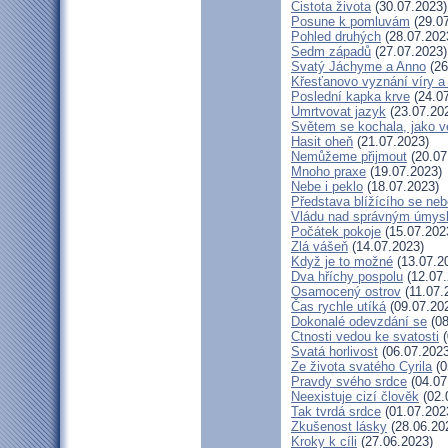
Čistota života
(30.07.2023)
Posune k pomluvám
(29.07
Pohled druhých
(28.07.202
Sedm západů
(27.07.2023)
Svatý Jáchyme a Anno
(26
Křesťanovo vyznání víry a
Poslední kapka krve
(24.07
Umrtvovat jazyk
(23.07.20
Světem se kochala, jako ve
Hasit oheň
(21.07.2023)
Nemůžeme přijmout
(20.07
Mnoho praxe
(19.07.2023)
Nebe i peklo
(18.07.2023)
Představa blížícího se neb
Vládu nad správným úmys
Počátek pokoje
(15.07.202
Zlá vášeň
(14.07.2023)
Když je to možné
(13.07.2
Dva hříchy pospolu
(12.07.
Osamocený ostrov
(11.07.
Čas rychle utíká
(09.07.20
Dokonalé odevzdání se
(08
Ctnosti vedou ke svatosti
(
Svatá horlivost
(06.07.2023
Ze života svatého Cyrila
(0
Pravdy svého srdce
(04.07
Neexistuje cizí člověk
(02.
Tak tvrdá srdce
(01.07.202
Zkušenost lásky
(28.06.20
Kroky k cíli
(27.06.2023)