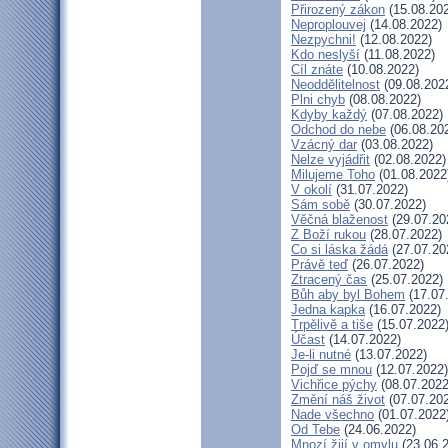
Přirozený zákon
(15.08.20
Neproplouvej
(14.08.2022)
Nezpychni!
(12.08.2022)
Kdo neslyší
(11.08.2022)
Cíl znáte
(10.08.2022)
Neoddělitelnost
(09.08.202
Plni chyb
(08.08.2022)
Kdyby každý
(07.08.2022)
Odchod do nebe
(06.08.20
Vzácný dar
(03.08.2022)
Nelze vyjádřit
(02.08.2022)
Milujeme Toho
(01.08.2022
V okolí
(31.07.2022)
Sám sobě
(30.07.2022)
Věčná blaženost
(29.07.20
Z Boží rukou
(28.07.2022)
Co si láska žádá
(27.07.20
Právě teď
(26.07.2022)
Ztracený čas
(25.07.2022)
Bůh aby byl Bohem
(17.07
Jedna kapka
(16.07.2022)
Trpělivě a tiše
(15.07.2022
Účast
(14.07.2022)
Je-li nutné
(13.07.2022)
Pojď se mnou
(12.07.2022)
Vichřice pýchy
(08.07.2022
Změní náš život
(07.07.20
Nade všechno
(01.07.2022
Od Tebe
(24.06.2022)
Mnozí žijí v omylu
(23.06.