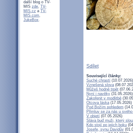
další blog o TV-
MIS
zde
,
TV-
MIS.cz
a
TV-
MIS.com
,
JukeBox
.
Sdílet
Související články:
Suché chrastí
(10.07.2026)
Vznešená slova
(08.07.202
Můžeš hodně trpět
(07.06.
Nyní i navěky
(31.05.2026)
Zakořenit v modlitbě
(30.05
Otcova láska
(17.05.2026)
Pod Božím pohledem
(14.0
Přimluv se za nás u svéh
V objetí
(07.05.2026)
Sláva buď muži, který slou
Kdo stojí po jejich boku
(04
Josefe, synu Davidův
(01.