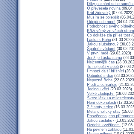
Díky poznání sebe saméh
Ó převeselá novina
(09.04.
Král židovský
(07.04.2023)
Musím se polepšit
(05.04.
Odejdi ode mne!
(04.04.20
Podrobnosti svého bídného
Kříži věrný ze všech stro
Co dokáže zlá příležitost
(0
Láska k Bohu
(31.03.2023)
Jakou služebnou?
(30.03.2
Špatné svědomí
(30.03.20
V první řadě
(29.03.2023)
Jenž je Láska sama
(28.03
Nejcennější čas
(28.03.202
To nejlepší v sobě
(27.03.2
I mnozí další hříšníci
(26.0
Dobudeš srdce
(23.03.2023
Nepozná Boha
(22.03.2023
Plodí a ochraňuje
(21.03.2
Jedinou věcí
(20.03.2023)
Velké zlodějství
(19.03.202
Skrze lásku a milosrdenstv
Není dokonalosti
(17.03.20
Z čistoty srdce
(16.03.2023
Melancholický stav
(15.03.
Posvěceno jeho přítomnost
Jakou zásluhu?
(13.03.202
Ozdobit kvvětinami
(12.03.
Na pevném základu
(11.03
Mnoho milovat
(10.03.2023