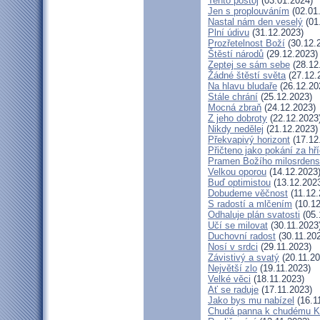
Tento postoj
(03.01.2024)
Jen s proplouváním
(02.01
Nastal nám den veselý
(01
Plní údivu
(31.12.2023)
Prozřetelnost Boží
(30.12.
Štěstí národů
(29.12.2023)
Zeptej se sám sebe
(28.12
Žádné štěstí světa
(27.12.
Na hlavu bludaře
(26.12.20
Stále chrání
(25.12.2023)
Mocná zbraň
(24.12.2023)
Z jeho dobroty
(22.12.2023
Nikdy nedělej
(21.12.2023)
Překvapivý horizont
(17.12
Přičteno jako pokání za hř
Pramen Božího milosrdens
Velkou oporou
(14.12.2023
Buď optimistou
(13.12.202
Dobudeme věčnost
(11.12.
S radostí a mlčením
(10.12
Odhaluje plán svatosti
(05.
Učí se milovat
(30.11.2023
Duchovní radost
(30.11.20
Nosí v srdci
(29.11.2023)
Závistivý a svatý
(20.11.20
Největší zlo
(19.11.2023)
Velké věci
(18.11.2023)
Ať se raduje
(17.11.2023)
Jako bys mu nabízel
(16.1
Chudá panna k chudému Kr