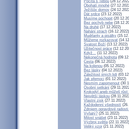
Počítá s Tebou
(28.12.202
Obohatí mnohé
(27.12.202
Ježíšův domov
(24.12.202
Dát srdce
(23.12.2022)
Musíme pochopit
(20.12.20
Bez pochyb nebe
(18.12.2
Na druhé
(17.12.2022)
Nahání strach
(16.12.2022)
Mudrlanty a pisálky
(15.12
Můžeme rozkazovat
(14.12
Svatost Boží
(13.12.2022)
Užitečnost práce
(12.12.20
Když...
(11.12.2022)
Nekonečná hodnota
(09.12
Cesta
(06.12.2022)
Na kolenou
(05.12.2022)
Bez lásky
(04.12.2022)
Záležitost jiných lidí
(03.12
Jak přemoci
(01.12.2022)
Nesmím zapomenout
(30.1
Osobní setkání
(29.11.202
Krokodýl aneb můžeš růst: 
Největší láskou
(28.11.202
Vlastní zisk
(27.11.2022)
Každodenní všedností
(26.
Zdrojem opravdové radosti 
Vyňatý?
(25.11.2022)
Milost snášet
(23.11.2022)
Výzbroj světla
(22.11.2022
Veliký vzor
(21.11.2022)