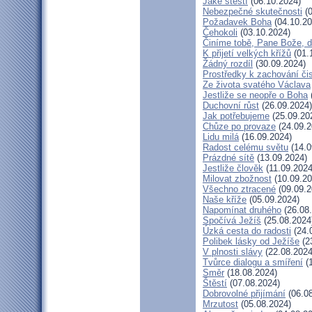
Jaké štěstí
(06.10.2024)
Nebezpečné skutečnosti
(0
Požadavek Boha
(04.10.20
Čehokoli
(03.10.2024)
Činíme tobě, Pane Bože, d
K přijetí velkých křížů
(01.
Žádný rozdíl
(30.09.2024)
Prostředky k zachování čis
Ze života svatého Václava
Jestliže se neopře o Boha
Duchovní růst
(26.09.2024)
Jak potřebujeme
(25.09.20
Chůze po provaze
(24.09.2
Lidu milá
(16.09.2024)
Radost celému světu
(14.0
Prázdné sítě
(13.09.2024)
Jestliže člověk
(11.09.2024
Milovat zbožnost
(10.09.20
Všechno ztracené
(09.09.2
Naše kříže
(05.09.2024)
Napomínat druhého
(26.08
Spočívá Ježíš
(25.08.2024
Úzká cesta do radosti
(24.
Polibek lásky od Ježíše
(2
V plnosti slávy
(22.08.2024
Tvůrce dialogu a smíření
(1
Směr
(18.08.2024)
Štěstí
(07.08.2024)
Dobrovolné přijímání
(06.08
Mrzutost
(05.08.2024)