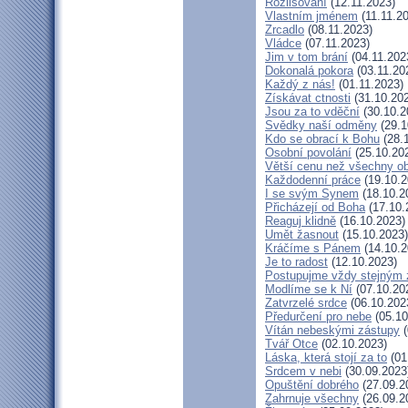
Rozlišování
(12.11.2023)
Vlastním jménem
(11.11.2
Zrcadlo
(08.11.2023)
Vládce
(07.11.2023)
Jim v tom brání
(04.11.202
Dokonalá pokora
(03.11.20
Každý z nás!
(01.11.2023)
Získávat ctnosti
(31.10.20
Jsou za to vděční
(30.10.2
Svědky naší odměny
(29.1
Kdo se obrací k Bohu
(28.
Osobní povolání
(25.10.20
Větší cenu než všechny ob
Každodenní práce
(19.10.2
I se svým Synem
(18.10.2
Přicházejí od Boha
(17.10.
Reaguj klidně
(16.10.2023)
Umět žasnout
(15.10.2023)
Kráčíme s Pánem
(14.10.2
Je to radost
(12.10.2023)
Postupujme vždy stejným
Modlíme se k Ní
(07.10.20
Zatvrzelé srdce
(06.10.202
Předurčení pro nebe
(05.10
Vítán nebeskými zástupy
(
Tvář Otce
(02.10.2023)
Láska, která stojí za to
(01
Srdcem v nebi
(30.09.2023
Opuštění dobrého
(27.09.2
Zahrnuje všechny
(26.09.2