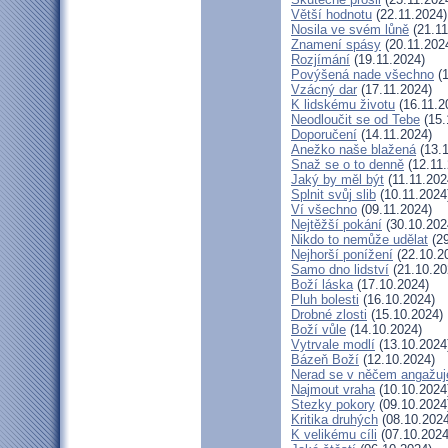
Větší hodnotu
(22.11.2024)
Nosila ve svém lůně
(21.11
Znamení spásy
(20.11.202
Rozjímání
(19.11.2024)
Povýšená nade všechno
(1
Vzácný dar
(17.11.2024)
K lidskému životu
(16.11.2
Neodloučit se od Tebe
(15.
Doporučení
(14.11.2024)
Anežko naše blažená
(13.1
Snaž se o to denně
(12.11.
Jaký by měl být
(11.11.202
Splnit svůj slib
(10.11.2024
Ví všechno
(09.11.2024)
Nejtěžší pokání
(30.10.202
Nikdo to nemůže udělat
(29
Nejhorší ponížení
(22.10.2
Samo dno lidství
(21.10.20
Boží láska
(17.10.2024)
Pluh bolesti
(16.10.2024)
Drobné zlosti
(15.10.2024)
Boží vůle
(14.10.2024)
Vytrvale modlí
(13.10.2024
Bázeň Boží
(12.10.2024)
Nerad se v něčem angažuj
Najmout vraha
(10.10.2024
Stezky pokory
(09.10.2024
Kritika druhých
(08.10.2024
K velikému cíli
(07.10.2024