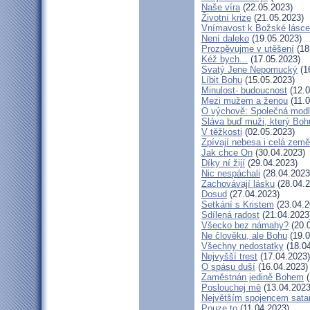
Naše víra
(22.05.2023)
Životní krize
(21.05.2023)
Vnímavost k Božské lásce.
Není daleko
(19.05.2023)
Prozpěvujme v utěšení
(18
Kéž bych...
(17.05.2023)
Svatý Jene Nepomucký
(1
Líbit Bohu
(15.05.2023)
Minulost- budoucnost
(12.0
Mezi mužem a ženou
(11.0
O výchově: Společná modlit
Sláva buď muži, který Bohu
V těžkosti
(02.05.2023)
Zpívají nebesa i celá země
Jak chce On
(30.04.2023)
Díky ní žijí
(29.04.2023)
Nic nespáchali
(28.04.2023
Zachovávají lásku
(28.04.2
Dosud
(27.04.2023)
Setkání s Kristem
(23.04.2
Sdílená radost
(21.04.2023
Všecko bez námahy?
(20.
Ne člověku, ale Bohu
(19.0
Všechny nedostatky
(18.04
Nejvyšší trest
(17.04.2023)
O spásu duší
(16.04.2023)
Zaměstnán jedině Bohem
(
Poslouchej mě
(13.04.2023
Největším spojencem sata
Pouze to
(11.04.2023)