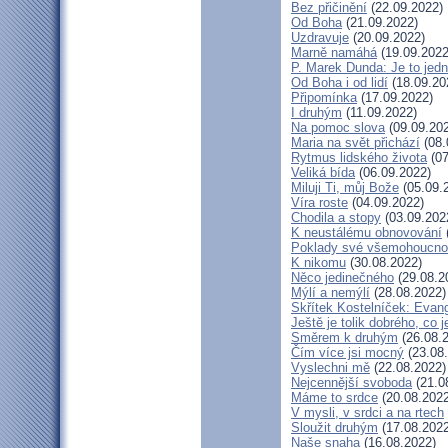
Bez přičinění
(22.09.2022)
Od Boha
(21.09.2022)
Uzdravuje
(20.09.2022)
Marně namáhá
(19.09.2022
P. Marek Dunda: Je to jedn
Od Boha i od lidí
(18.09.20
Připomínka
(17.09.2022)
I druhým
(11.09.2022)
Na pomoc slova
(09.09.20
Maria na svět přichází
(08.
Rytmus lidského života
(07
Veliká bída
(06.09.2022)
Miluji Ti, můj Bože
(05.09.
Víra roste
(04.09.2022)
Chodila a stopy
(03.09.202
K neustálému obnovování
Poklady své všemohoucno
K nikomu
(30.08.2022)
Něco jedinečného
(29.08.2
Mýlí a nemýlí
(28.08.2022)
Skřítek Kostelníček: Evang
Ještě je tolik dobrého, co 
Směrem k druhým
(26.08.
Čím více jsi mocný
(23.08
Vyslechni mě
(22.08.2022)
Nejcennější svoboda
(21.0
Máme to srdce
(20.08.2022
V mysli, v srdci a na rtech
Sloužit druhým
(17.08.2022
Naše snaha
(16.08.2022)