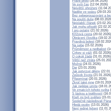
Právě proto
(16.04.2026)
Ve svůj čas
(12.04.2026)
Největší ohrožení
(11.04.2
Naděje ve spásu
(29.03.20
Bez sebeprosazování a bez
Na poušti duše
(08.03.2026
Nejslabší článek
(23.02.20
Jak mohu přispět
(22.02.20
I pro ostatní
(21.02.2026)
Křížová cesta
(20.02.2026)
Obrácení člověka
(19.02.2
Pravdivá bolest
(18.02.202
Na sebe
(15.02.2026)
Průměrnost a nedbalost
(14
Církev si váží
(01.02.2026)
O cokoli žádá
(31.01.2026)
Větší než ztráta
(25.01.202
Možná
(24.01.2026)
Dar
(23.01.2026)
Jak potvrzují dějiny
(22.01
Způsob života
(21.01.2026
Připomínat
(20.01.2026)
Zkroť také mne
(19.01.202
Jak nejlépe umíte
(18.01.2
Ve zmatcích tohoto světa
(
S láskou a trpělivostí
(16.0
Kteří mi byli svěřeni
(15.01
Společně následovali Pána
Hledá osoby
(13.01.2026)
Není jediné řešení
(11.01.2