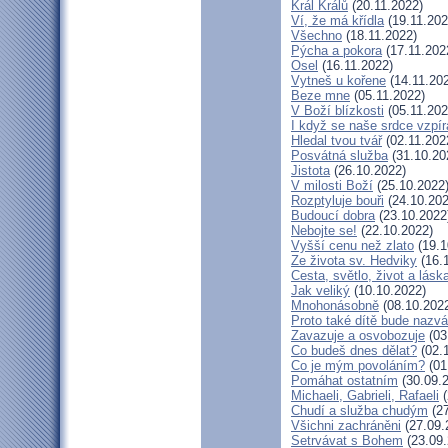
Král Králů
(20.11.2022)
Ví, že má křídla
(19.11.202
Všechno
(18.11.2022)
Pýcha a pokora
(17.11.202
Osel
(16.11.2022)
Vytneš u kořene
(14.11.20
Beze mne
(05.11.2022)
V Boží blízkosti
(05.11.202
I když se naše srdce vzpír
Hledal tvou tvář
(02.11.202
Posvátná služba
(31.10.20
Jistota
(26.10.2022)
V milosti Boží
(25.10.2022
Rozptyluje bouři
(24.10.202
Budoucí dobra
(23.10.2022
Nebojte se!
(22.10.2022)
Vyšší cenu než zlato
(19.1
Ze života sv. Hedviky
(16.
Cesta, světlo, život a lásk
Jak veliký
(10.10.2022)
Mnohonásobně
(08.10.202
Proto také dítě bude nazv
Zavazuje a osvobozuje
(03
Co budeš dnes dělat?
(02.
Co je mým povoláním?
(01
Pomáhat ostatním
(30.09.
Michaeli, Gabrieli, Rafaeli
(
Chudí a služba chudým
(27
Všichni zachráněni
(27.09.
Setrvávat s Bohem
(23.09.