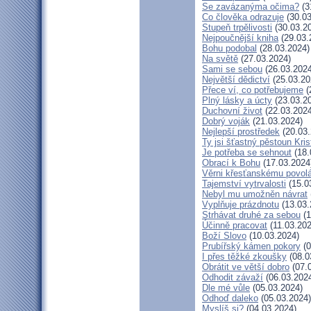
Se zavázanýma očima?
(3
Co člověka odrazuje
(30.03
Stupeň trpělivosti
(30.03.2
Nejpoučnější kniha
(29.03.
Bohu podobal
(28.03.2024)
Na světě
(27.03.2024)
Sami se sebou
(26.03.2024
Největší dědictví
(25.03.20
Přece ví, co potřebujeme
(
Plný lásky a úcty
(23.03.2
Duchovní život
(22.03.2024
Dobrý voják
(21.03.2024)
Nejlepší prostředek
(20.03.
Ty jsi šťastný pěstoun Kri
Je potřeba se sehnout
(18.
Obrací k Bohu
(17.03.2024
Věrni křesťanskému povol
Tajemství vytrvalosti
(15.0
Nebyl mu umožněn návrat
Vyplňuje prázdnotu
(13.03.
Strhávat druhé za sebou
(1
Účinně pracovat
(11.03.202
Boží Slovo
(10.03.2024)
Prubířský kámen pokory
(0
I přes těžké zkoušky
(08.0
Obrátit ve větší dobro
(07.
Odhodit závaží
(06.03.202
Dle mé vůle
(05.03.2024)
Odhoď daleko
(05.03.2024)
Myslíš si?
(04.03.2024)