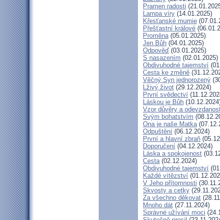
Pramen radosti
(21.01.202
Lampa víry
(14.01.2025)
Křesťanské mumie
(07.01.
Přešťastní králové
(06.01.
Proměna
(05.01.2025)
Jen Bůh
(04.01.2025)
Odpověď
(03.01.2025)
S nasazením
(02.01.2025)
Obdivuhodné tajemství
(01
Cesta ke změně
(31.12.20
Věčný Syn jednorozený
(30
Lživý život
(29.12.2024)
První svědectví
(11.12.202
Láskou je Bůh
(10.12.2024
Vzor důvěry a odevzdanost
Svým bohatstvím
(08.12.2
Ona je naše Matka
(07.12.
Odpuštění
(06.12.2024)
První a hlavní zbraň
(05.12
Doporučení
(04.12.2024)
Láska a spokojenost
(03.1
Cesta
(02.12.2024)
Obdivuhodné tajemství
(01
Každé vítězství
(01.12.202
V Jeho přítomnosti
(30.11.
Skvosty a cetky
(29.11.20
Za všechno děkovat
(28.11
Mnoho dát
(27.11.2024)
Správné užívání moci
(24.
Skutečně prosil
(23.11.202