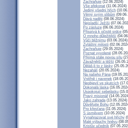
Zachraňuje
(12.06.2024)
Vše překonat
(11.06.2024)
Jediný všední hřích
(10.06
Věrný svým slibům
(09.06.
Dává naději
(08.06.2024)
Nejsladší Ježíši
(07.06.202
Po zásluze
(06.06.2024)
Přispívá k očistě srdce
(05
O mnoho důležitější
(04.06
Vůči bližnímu
(03.06.2024)
Zvláštní milosti
(02.06.202
Zachraňuje
(29.05.2024)
Poznat vyvolené
(28.05.20
Přijímá stále novou sílu
(27
Závažnější a těžší
(26.05.
Děláš-li to z lásky
(25.05.2
Nezahálí
(20.05.2024)
Na našeho Pána
(19.05.20
Vnitřně i navenek
(18.05.2
Neobjevil ve skutcích
(17.0
Dokonalá láska
(16.05.202
Uspokojují sebelásku
(15.0
Pravý misionář
(14.05.2024
Jako zahrada
(13.05.2024)
Důvěřujte Bohu
(12.05.202
Pro křesťana
(11.05.2024)
S úsměvem
(10.05.2024)
Vynahrazovat své hříchy
(
Malé výbuchy hněvu
(08.0
Kristův učedník
(07.05.202