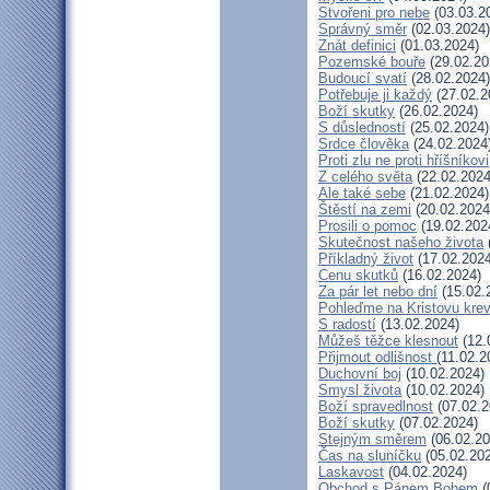
Stvořeni pro nebe
(03.03.2
Správný směr
(02.03.2024)
Znát definici
(01.03.2024)
Pozemské bouře
(29.02.20
Budoucí svatí
(28.02.2024)
Potřebuje ji každý
(27.02.2
Boží skutky
(26.02.2024)
S důsledností
(25.02.2024)
Srdce člověka
(24.02.2024
Proti zlu ne proti hříšníkovi
Z celého světa
(22.02.2024
Ale také sebe
(21.02.2024)
Štěstí na zemi
(20.02.2024
Prosili o pomoc
(19.02.202
Skutečnost našeho života
Příkladný život
(17.02.2024
Cenu skutků
(16.02.2024)
Za pár let nebo dní
(15.02.
Pohleďme na Kristovu kre
S radostí
(13.02.2024)
Můžeš těžce klesnout
(12.
Přijmout odlišnost
(11.02.2
Duchovní boj
(10.02.2024)
Smysl života
(10.02.2024)
Boží spravedlnost
(07.02.2
Boží skutky
(07.02.2024)
Stejným směrem
(06.02.20
Čas na sluníčku
(05.02.20
Laskavost
(04.02.2024)
Obchod s Pánem Bohem
(