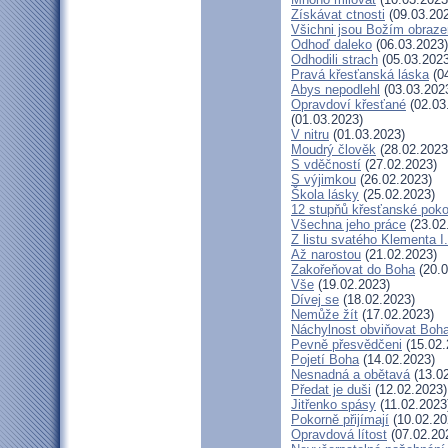
Získávat ctnosti
(09.03.20
Všichni jsou Božím obraz
Odhoď daleko
(06.03.2023)
Odhodili strach
(05.03.2023
Pravá křesťanská láska
(04
Abys nepodlehl
(03.03.202
Opravdoví křesťané
(02.03
(01.03.2023)
V nitru
(01.03.2023)
Moudrý člověk
(28.02.2023
S vděčností
(27.02.2023)
S výjimkou
(26.02.2023)
Škola lásky
(25.02.2023)
12 stupňů křesťanské poko
Všechna jeho práce
(23.02
Z listu svatého Klementa I.
Až narostou
(21.02.2023)
Zakořeňovat do Boha
(20.0
Vše
(19.02.2023)
Dívej se
(18.02.2023)
Nemůže žít
(17.02.2023)
Náchylnost obviňovat Boh
Pevně přesvědčeni
(15.02.
Pojetí Boha
(14.02.2023)
Nesnadná a obětavá
(13.02
Předat je duši
(12.02.2023)
Jitřenko spásy
(11.02.2023
Pokorně přijímají
(10.02.20
Opravdová lítost
(07.02.20