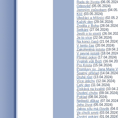
Rada do života
(06.05.2024
Odpověď
(05.05.2024)
Jemným způsobem
(04.05
Klíč
(03.05.2024)
Ubožáci a hříšníci
(02.05.2
Každý den
(29.04.2024)
Zrodila z Boha
(28.04.2024
Setkání
(27.04.2024)
Jestli o to stojíš
(26.04.202
Je to více
(22.04.2024)
Na konci časů
(21.04.2024
V tento čas
(20.04.2024)
Zakořeněná jistota
(19.04.
V pevné jistotě
(18.04.2024
Přinést pokoj
(17.04.2024)
Vyplnili vůli Boží
(16.04.20
Pro Krista
(15.04.2024)
Promluvy sv. Jana Marie Vi
Špatný příklad
(14.04.2024
Druhé růst
(13.04.2024)
Více útěchy
(12.04.2024)
Celý den
(11.04.2024)
Získává na kvalitě
(10.04.
Osobní chyby
(09.04.2024)
Poklad
(08.04.2024)
Nejlepší důkaz
(07.04.2024
Jeho život
(05.04.2024)
Jakou sílu má člověk
(04.0
Ve chvíli smrti
(03.04.2024
Životní pokání
(01.04.2024