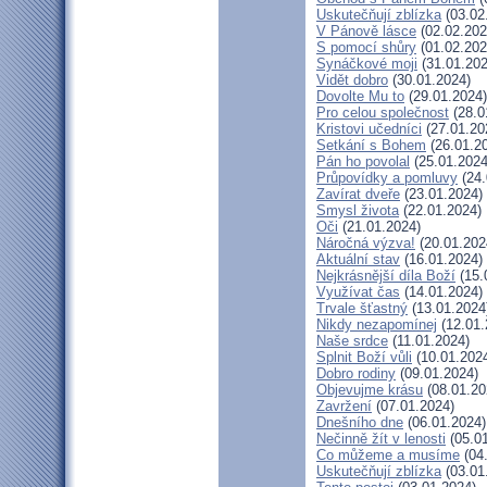
Uskutečňují zblízka
(03.02
V Pánově lásce
(02.02.202
S pomocí shůry
(01.02.202
Synáčkové moji
(31.01.202
Vidět dobro
(30.01.2024)
Dovolte Mu to
(29.01.2024)
Pro celou společnost
(28.0
Kristovi učedníci
(27.01.20
Setkání s Bohem
(26.01.2
Pán ho povolal
(25.01.2024
Průpovídky a pomluvy
(24.
Zavírat dveře
(23.01.2024)
Smysl života
(22.01.2024)
Oči
(21.01.2024)
Náročná výzva!
(20.01.202
Aktuální stav
(16.01.2024)
Nejkrásnější díla Boží
(15.
Využívat čas
(14.01.2024)
Trvale šťastný
(13.01.2024
Nikdy nezapomínej
(12.01.
Naše srdce
(11.01.2024)
Splnit Boží vůli
(10.01.202
Dobro rodiny
(09.01.2024)
Objevujme krásu
(08.01.20
Zavržení
(07.01.2024)
Dnešního dne
(06.01.2024)
Nečinně žít v lenosti
(05.01
Co můžeme a musíme
(04
Uskutečňují zblízka
(03.01