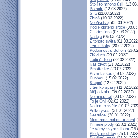
Stojí to mnoho úsilí
(13.03
Pomalu
(12.03.2022)
Síla
(11.03.2022)
Zbraň
(10.03.2022)
Nepřispívej
(09.03.2022)
Podle čistého srdce
(08.03
Cíl křesťana
(07.03.2022)
Naděje
(06.03.2022)
Z tohoto světa
(01.03.2022
Jen z lásky
(28.02.2022)
Podobnost s Bohem
(26.02
Zlý duch
(23.02.2022)
Jedině Boha
(22.02.2022)
Náš život
(21.02.2022)
Prostředky
(20.02.2022)
První láskou
(19.02.2022)
Kupředu
(15.02.2022)
Stupně
(12.02.2022)
Jitřenko spásy
(11.02.2022
Měj odvahu
(09.02.2022)
Neminout cíl
(03.02.2022)
To je On!
(02.02.2022)
Na tomto světě
(01.02.202
Velkorysost
(31.01.2022)
Neztrácej
(30.01.2022)
Most mezi nebem a zemí
(
Přinese plody
(27.01.2022)
Je věrný svým slibům
(26.
Plody modlitby
(25.01.2022