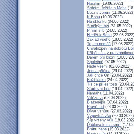
Násilím
(19.06.2022)
Srdcím Ježíše a Marie
(18
Boží stvoření
(11.06.2022)
K Bohu
(10.06.2022)
Na sklonku
(04.06.2022)
S někým být
(31.05.2022)
Plním slib
(24.05.2022)
Hledět k Bohu
(22.05.2022
Základ všeho
(18.05.2022)
To, co nemáš
(17.05.2022)
Chvalozpěv na dobrotu Bo
Příběh lásky pro zamilova
Darem pro bližní
(10.05.20
Společně
(07.05.2022)
Nade všemi
(02.05.2022)
Jedna příčina
(29.04.2022)
Jak chce On
(28.04.2022)
Boží lásku
(24.04.2022)
Tisíce příležitostí
(23.04.2
Startovní bod
(19.04.2022)
Námaha
(11.04.2022)
Vítězství
(08.04.2022)
Blaženější
(07.04.2022)
Právě teď
(28.03.2022)
Dívat vzhůru
(27.03.2022)
Vypovídá vše
(20.03.2022)
Šíp vržený vůlí
(18.03.202
Ďáblova kniha smrti
(17.03
Bránu nebe
(15.03.2022)
Nový směr
(14.03.2022)