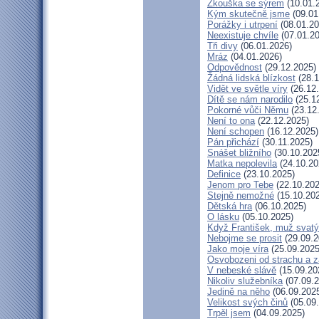
Zkouška se sýrem
(10.01.
Kým skutečně jsme
(09.01
Porážky i utrpení
(08.01.20
Neexistuje chvíle
(07.01.20
Tři divy
(06.01.2026)
Mráz
(04.01.2026)
Odpovědnost
(29.12.2025)
Žádná lidská blízkost
(28.1
Vidět ve světle víry
(26.12
Dítě se nám narodilo
(25.1
Pokorné vůči Němu
(23.12
Není to ona
(22.12.2025)
Není schopen
(16.12.2025)
Pán přichází
(30.11.2025)
Snášet bližního
(30.10.202
Matka nepolevila
(24.10.20
Definice
(23.10.2025)
Jenom pro Tebe
(22.10.202
Stejně nemožné
(15.10.20
Dětská hra
(06.10.2025)
O lásku
(05.10.2025)
Když František, muž svatý
Nebojme se prosit
(29.09.2
Jako moje víra
(25.09.2025
Osvobozeni od strachu a z
V nebeské slávě
(15.09.20
Nikoliv služebníka
(07.09.2
Jedině na něho
(06.09.202
Velikost svých činů
(05.09
Trpěl jsem
(04.09.2025)