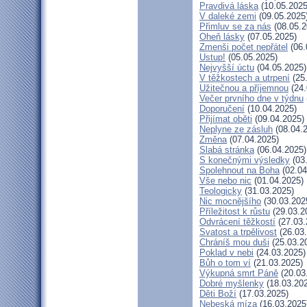
Pravdivá láska
(10.05.2025
V daleké zemi
(09.05.2025
Přimluv se za nás
(08.05.2
Oheň lásky
(07.05.2025)
Zmenši počet nepřátel
(06.
Ustup!
(05.05.2025)
Nejvyšší úctu
(04.05.2025)
V těžkostech a utrpení
(25
Užitečnou a příjemnou
(24.
Večer prvního dne v týdnu
Doporučení
(10.04.2025)
Přijímat oběti
(09.04.2025)
Neplyne ze zásluh
(08.04.
Změna
(07.04.2025)
Slabá stránka
(06.04.2025)
S konečnými výsledky
(03
Spolehnout na Boha
(02.04
Vše nebo nic
(01.04.2025)
Teologicky
(31.03.2025)
Nic mocnějšího
(30.03.202
Příležitost k růstu
(29.03.2
Odvrácení těžkostí
(27.03.
Svatost a trpělivost
(26.03
Chráníš mou duši
(25.03.2
Poklad v nebi
(24.03.2025)
Bůh o tom ví
(21.03.2025)
Výkupná smrt Páně
(20.03
Dobré myšlenky
(18.03.20
Děti Boží
(17.03.2025)
Nebeská míza
(16.03.2025