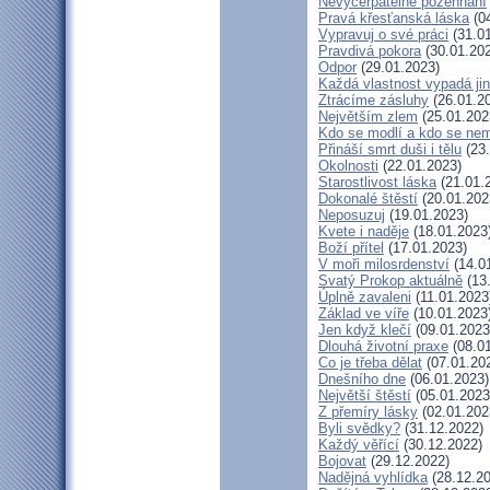
Nevyčerpatelné požehnání
Pravá křesťanská láska
(04
Vypravuj o své práci
(31.01
Pravdivá pokora
(30.01.20
Odpor
(29.01.2023)
Každá vlastnost vypadá ji
Ztrácíme zásluhy
(26.01.2
Největším zlem
(25.01.202
Kdo se modlí a kdo se nem
Přináší smrt duši i tělu
(23.
Okolnosti
(22.01.2023)
Starostlivost láska
(21.01.
Dokonalé štěstí
(20.01.202
Neposuzuj
(19.01.2023)
Kvete i naděje
(18.01.2023
Boží přítel
(17.01.2023)
V moři milosrdenství
(14.0
Svatý Prokop aktuálně
(13
Úplně zavaleni
(11.01.2023
Základ ve víře
(10.01.2023
Jen když klečí
(09.01.2023
Dlouhá životní praxe
(08.01
Co je třeba dělat
(07.01.20
Dnešního dne
(06.01.2023)
Největší štěstí
(05.01.2023
Z přemíry lásky
(02.01.202
Byli svědky?
(31.12.2022)
Každý věřící
(30.12.2022)
Bojovat
(29.12.2022)
Nadějná vyhlídka
(28.12.20