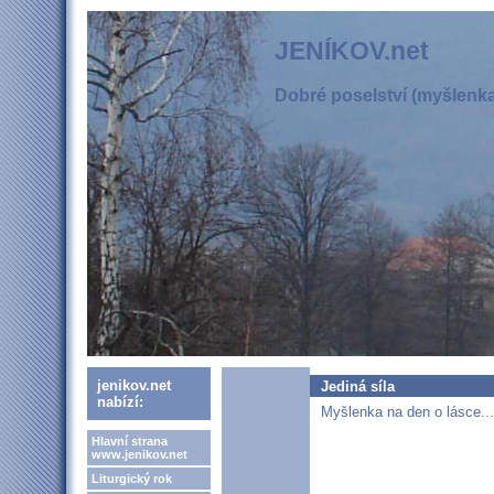
JENÍKOV.net
Dobré poselství (myšlenka,
jenikov.net
Jediná síla
nabízí:
Myšlenka na den o lásce...
Hlavní strana
www.jenikov.net
Liturgický rok