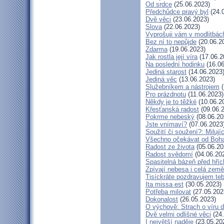
Od srdce
(25.06.2023)
Předchůdce pravý byl
(24.
Dvě věci
(23.06.2023)
Slova
(22.06.2023)
Vyprošuji vám v modlitbác
Bez ní to nepůjde
(20.06.2
Zdarma
(19.06.2023)
Jak rostla její víra
(17.06.2
Na poslední hodinku
(16.06
Jediná starost
(14.06.2023
Jediná věc
(13.06.2023)
Služebníkem a nástrojem
(
Pro prázdnotu
(11.06.2023)
Někdy je to těžké
(10.06.2
Křesťanská radost
(09.06.
Pokrme nebeský
(08.06.20
Jste vnímaví?
(07.06.2023
Soužití či soužení?: Milují
Všechno očekávat od Boh
Radost ze života
(05.06.20
Radost svědomí
(04.06.20
Spasitelná bázeň před hří
Zpívají nebesa i celá země
Tisíckráte pozdravujem teb
Ita missa est
(30.05.2023)
Potřeba milovat
(27.05.202
Dokonalost
(26.05.2023)
O výchově: Strach o víru dě
Dvě velmi odlišné věci
(24.
I největší naděje
(23.05.20