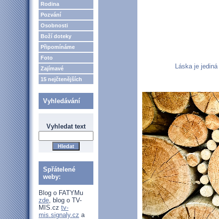
Rodina
Pozvání
Osobnosti
Boží doteky
Připomínáme
Foto
Láska je jediná 
Zajímavé
15 nejčtenějších
Vyhledávání
Vyhledat text
Spřátelené
weby:
Blog o FATYMu
zde
, blog o TV-
MIS.cz
tv-
mis.signaly.cz
a