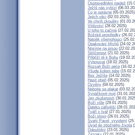
Ospravedlnění najdeš
(15.
Ježíš nás vybízí
(06.03.20
Co je správné
(05.03.2025)
Jejich věci
(02.03.2025)
Ve chvíli zkoušky
(01.03.2
Vítězství
(28.02.2025)
U toho to začíná
(27.02.20
Božské prostředky
(26.02.
Natolik všemohoucí
(25.02
Opakování hříchů
(24.02.2
Nosíme na prsou
(22.02.20
Sklíčenost
(21.02.2025)
Přiblíží tě k Bohu
(19.02.2
Vybojovat
(18.02.2025)
Rozsah Boží péče
(16.02.
Všude kolem tebe
(15.02.2
Bez Ježíše
(14.02.2025)
Hasit oheň
(05.02.2025)
Ozvěny
(04.02.2025)
Nebojte se plakat
(03.02.2
Synáčkové moji
(31.01.202
Jen zkušeností
(30.01.202
Boží vůle
(29.01.2025)
Daleko zářivější
(28.01.202
Tváří v tvář
(27.01.2025)
Boží slovo
(26.01.2025)
Svatý Pavel, vyvolený
(25.
Úvod do zbožného života
(
Odpuštění
(23.01.2025)
Zázraky
(22.01.2025)