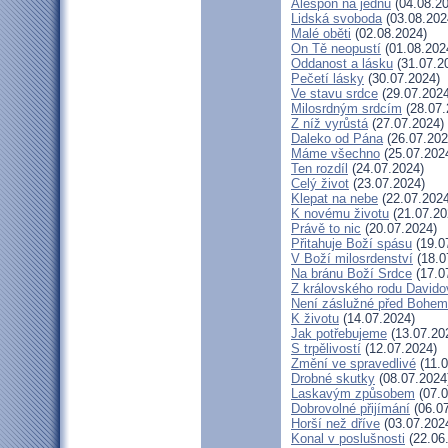
Alespoň na jednu
(04.08.20
Lidská svoboda
(03.08.202
Malé oběti
(02.08.2024)
On Tě neopustí
(01.08.202
Oddanost a lásku
(31.07.2
Pečetí lásky
(30.07.2024)
Ve stavu srdce
(29.07.2024
Milosrdným srdcím
(28.07.
Z níž vyrůstá
(27.07.2024)
Daleko od Pána
(26.07.202
Máme všechno
(25.07.202
Ten rozdíl
(24.07.2024)
Celý život
(23.07.2024)
Klepat na nebe
(22.07.2024
K novému životu
(21.07.20
Právě to nic
(20.07.2024)
Přitahuje Boží spásu
(19.0
V Boží milosrdenství
(18.0
Na bránu Boží Srdce
(17.0
Z královského rodu Davido
Není záslužné před Bohem
K životu
(14.07.2024)
Jak potřebujeme
(13.07.20
S trpělivostí
(12.07.2024)
Změní ve spravedlivé
(11.0
Drobné skutky
(08.07.2024
Laskavým způsobem
(07.0
Dobrovolné přijímání
(06.07
Horší než dříve
(03.07.202
Konal v poslušnosti
(22.06