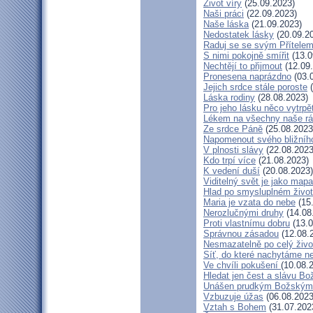
Život víry
(25.09.2023)
Naši práci
(22.09.2023)
Naše láska
(21.09.2023)
Nedostatek lásky
(20.09.2
Raduj se se svým Přítele
S nimi pokojně smířit
(13.0
Nechtějí to přijmout
(12.09
Pronesena naprázdno
(03.
Jejich srdce stále poroste
(
Láska rodiny
(28.08.2023)
Pro jeho lásku něco vytrpě
Lékem na všechny naše r
Ze srdce Páně
(25.08.2023
Napomenout svého bližníh
V plnosti slávy
(22.08.2023
Kdo trpí více
(21.08.2023)
K vedení duší
(20.08.2023)
Viditelný svět je jako mapa
Hlad po smysluplném živo
Maria je vzata do nebe
(15
Nerozlučnými druhy
(14.08
Proti vlastnímu dobru
(13.0
Správnou zásadou
(12.08.
Nesmazatelně po celý živo
Síť, do které nachytáme ne
Ve chvíli pokušení
(10.08.
Hledat jen čest a slávu Bo
Unášen prudkým Božským
Vzbuzuje úžas
(06.08.2023
Vztah s Bohem
(31.07.202