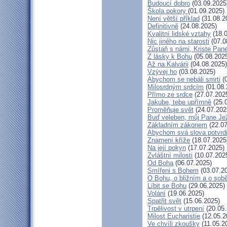
Budoucí dobro
(03.09.2025
Škola pokory
(01.09.2025)
Není větší příklad
(31.08.2
Definitivně
(24.08.2025)
Kvalitní lidské vztahy
(18.0
Nic jiného na starosti
(07.0
Zůstaň s námi, Kriste Pan
Z lásky k Bohu
(05.08.202
Až na Kalvárii
(04.08.2025)
Vzývej ho
(03.08.2025)
Abychom se nebáli smrti
(0
Milosrdným srdcím
(01.08.
Přímo ze srdce
(27.07.202
Jakube, tebe upřímně
(25.
Proměňuje svět
(24.07.202
Buď veleben, můj Pane Jež
Základním zákonem
(22.07
Abychom svá slova potvrdi
Znamení kříže
(18.07.2025
Na její pokyn
(17.07.2025)
Zvláštní milosti
(10.07.202
Od Boha
(06.07.2025)
Smířeni s Bohem
(03.07.2
O Bohu, o bližním a o sob
Líbit se Bohu
(29.06.2025)
Volání
(19.06.2025)
Spatřit svět
(15.06.2025)
Trpělivost v utrpení
(20.05.
Milost Eucharistie
(12.05.2
Ve chvíli zkoušky
(11.05.2