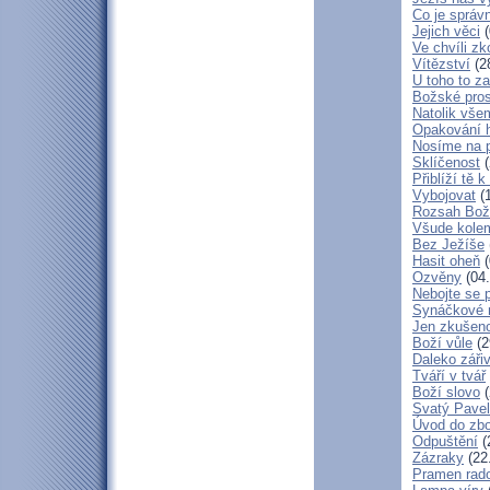
Co je správ
Jejich věci
(
Ve chvíli z
Vítězství
(2
U toho to z
Božské pros
Natolik vše
Opakování h
Nosíme na 
Sklíčenost
(
Přiblíží tě 
Vybojovat
(1
Rozsah Bož
Všude kole
Bez Ježíše
Hasit oheň
(
Ozvěny
(04.
Nebojte se 
Synáčkové 
Jen zkušeno
Boží vůle
(2
Daleko zářiv
Tváří v tvář
Boží slovo
(
Svatý Pavel
Úvod do zbo
Odpuštění
(
Zázraky
(22
Pramen rado