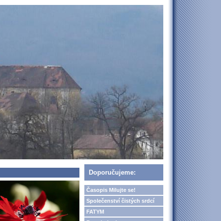
Doporučujeme:
Časopis Milujte se!
Společenství čistých srdcí
FATYM