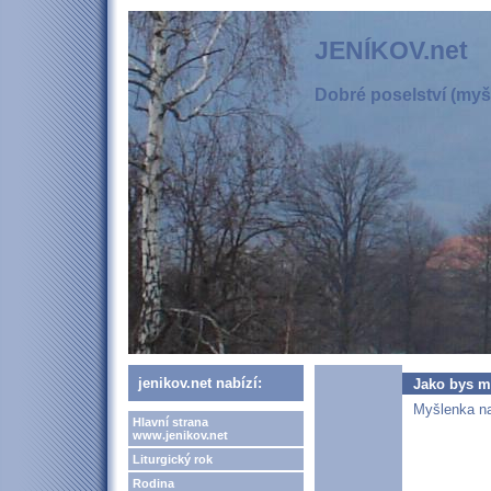
JENÍKOV.net
Dobré poselství (myšl
jenikov.net nabízí:
Jako bys m
Myšlenka na
Hlavní strana
www.jenikov.net
Liturgický rok
Rodina