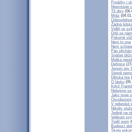
Porážky i ut
Neexistuje c
Tři divy
(06.
Mráz
(04.01
Odpovědnos
Žádná lidská
Vidět ve svě
Dítě se nám
Pokorné vů
Není to ona
Není schop
Pán přicház
Snášet bliž
Matka nepol
Definice
(23
Jenom pro 
Stejně nem
Dětská hra
(
O lásku
(05.
Když Franti
Nebojme se 
Jako moje v
Osvobozeni 
V nebeské 
Nikoliv služ
Jedině na n
Velikost sv
Trpěl jsem
(
Budoucí do
Škola poko