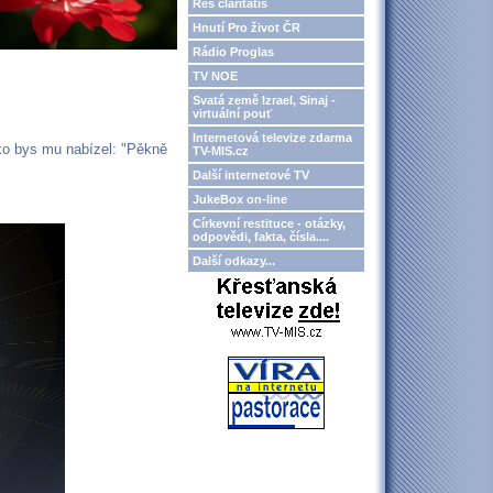
Res claritatis
Hnutí Pro život ČR
Rádio Proglas
TV NOE
Svatá země Izrael, Sinaj -
virtuální pouť
Internetová televize zdarma
jako bys mu nabízel: "Pěkně
TV-MIS.cz
Další internetové TV
JukeBox on-line
Církevní restituce - otázky,
odpovědi, fakta, čísla....
Další odkazy...