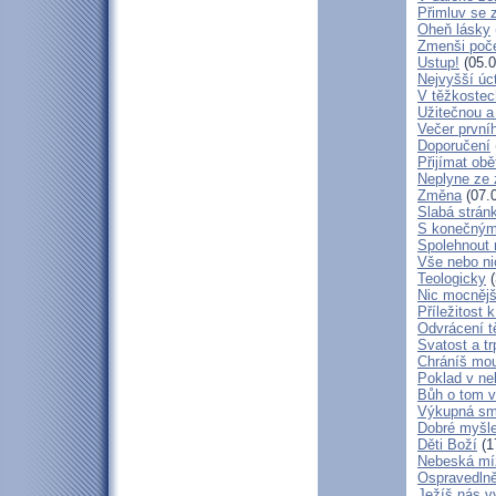
Přimluv se 
Oheň lásky
Zmenši poče
Ustup!
(05.0
Nejvyšší úc
V těžkostec
Užitečnou a
Večer první
Doporučení
Přijímat obě
Neplyne ze 
Změna
(07.
Slabá strán
S konečným
Spolehnout
Vše nebo ni
Teologicky
(
Nic mocnějš
Příležitost k
Odvrácení t
Svatost a tr
Chráníš mou
Poklad v ne
Bůh o tom v
Výkupná sm
Dobré myšl
Děti Boží
(1
Nebeská mí
Ospravedlně
Ježíš nás v