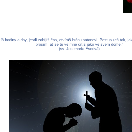
ácíš hodiny a dny, jestli zabíjíš čas, otvíráš bránu satanovi. Postupuješ tak, 
prosím, ať se tu ve mně cítíš jako ve svém domě."
(sv. Josemaría Escrivá)