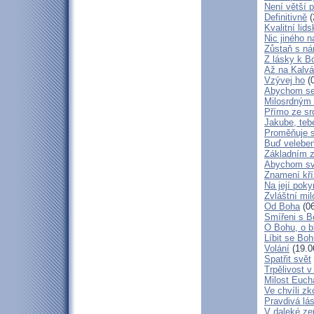
Není větší p
Definitivně
(
Kvalitní lid
Nic jiného n
Zůstaň s ná
Z lásky k B
Až na Kalvár
Vzývej ho
(0
Abychom se 
Milosrdným
Přímo ze sr
Jakube, teb
Proměňuje 
Buď veleben
Základním 
Abychom svá
Znamení kř
Na její poky
Zvláštní mil
Od Boha
(06
Smířeni s 
O Bohu, o b
Líbit se Bo
Volání
(19.0
Spatřit svět
Trpělivost v
Milost Eucha
Ve chvíli z
Pravdivá lá
V daleké ze