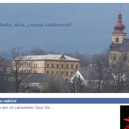
enka, akce...) nezná vzdálenosti!
u nabízel
 den od zakladatele Opus Dei...