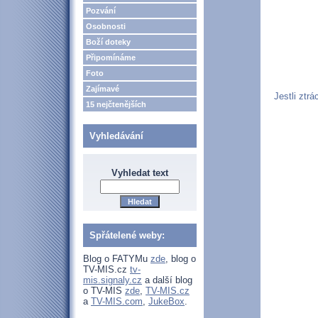
Pozvání
Osobnosti
Boží doteky
Připomínáme
Foto
Zajímavé
Jestli ztr
15 nejčtenějších
Vyhledávání
Vyhledat text
Spřátelené weby:
Blog o FATYMu
zde
, blog o
TV-MIS.cz
tv-
mis.signaly.cz
a další blog
o TV-MIS
zde
,
TV-MIS.cz
a
TV-MIS.com
,
JukeBox
.