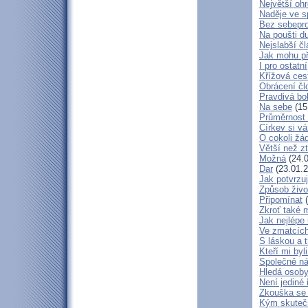
Největší oh
Naděje ve 
Bez sebepro
Na poušti d
Nejslabší č
Jak mohu př
I pro ostatní
Křížová ces
Obrácení čl
Pravdivá bo
Na sebe
(15
Průměrnost 
Církev si vá
O cokoli žá
Větší než zt
Možná
(24.0
Dar
(23.01.2
Jak potvrzuj
Způsob živo
Připomínat
(
Zkroť také 
Jak nejlépe
Ve zmatcích
S láskou a t
Kteří mi byl
Společně ná
Hledá osob
Není jediné 
Zkouška se
Kým skuteč