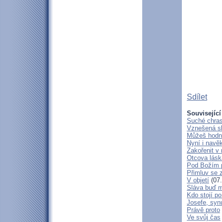
Sdílet
Související
Suché chras
Vznešená s
Můžeš hodně
Nyní i navě
Zakořenit v 
Otcova lásk
Pod Božím 
Přimluv se 
V objetí
(07.
Sláva buď m
Kdo stojí po
Josefe, syn
Právě proto
Ve svůj čas