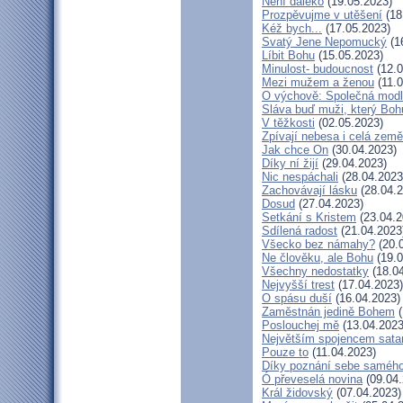
Není daleko
(19.05.2023)
Prozpěvujme v utěšení
(18
Kéž bych...
(17.05.2023)
Svatý Jene Nepomucký
(1
Líbit Bohu
(15.05.2023)
Minulost- budoucnost
(12.0
Mezi mužem a ženou
(11.0
O výchově: Společná modlit
Sláva buď muži, který Bohu
V těžkosti
(02.05.2023)
Zpívají nebesa i celá země
Jak chce On
(30.04.2023)
Díky ní žijí
(29.04.2023)
Nic nespáchali
(28.04.2023
Zachovávají lásku
(28.04.2
Dosud
(27.04.2023)
Setkání s Kristem
(23.04.2
Sdílená radost
(21.04.2023
Všecko bez námahy?
(20.
Ne člověku, ale Bohu
(19.0
Všechny nedostatky
(18.04
Nejvyšší trest
(17.04.2023)
O spásu duší
(16.04.2023)
Zaměstnán jedině Bohem
(
Poslouchej mě
(13.04.2023
Největším spojencem sata
Pouze to
(11.04.2023)
Díky poznání sebe saméh
Ó převeselá novina
(09.04.
Král židovský
(07.04.2023)