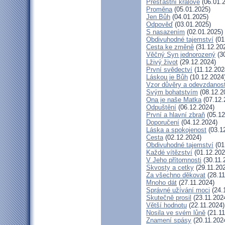
Přešťastní králové
(06.01.
Proměna
(05.01.2025)
Jen Bůh
(04.01.2025)
Odpověď
(03.01.2025)
S nasazením
(02.01.2025)
Obdivuhodné tajemství
(01
Cesta ke změně
(31.12.20
Věčný Syn jednorozený
(30
Lživý život
(29.12.2024)
První svědectví
(11.12.202
Láskou je Bůh
(10.12.2024
Vzor důvěry a odevzdanost
Svým bohatstvím
(08.12.2
Ona je naše Matka
(07.12.
Odpuštění
(06.12.2024)
První a hlavní zbraň
(05.12
Doporučení
(04.12.2024)
Láska a spokojenost
(03.1
Cesta
(02.12.2024)
Obdivuhodné tajemství
(01
Každé vítězství
(01.12.202
V Jeho přítomnosti
(30.11.
Skvosty a cetky
(29.11.20
Za všechno děkovat
(28.11
Mnoho dát
(27.11.2024)
Správné užívání moci
(24.
Skutečně prosil
(23.11.202
Větší hodnotu
(22.11.2024)
Nosila ve svém lůně
(21.11
Znamení spásy
(20.11.202