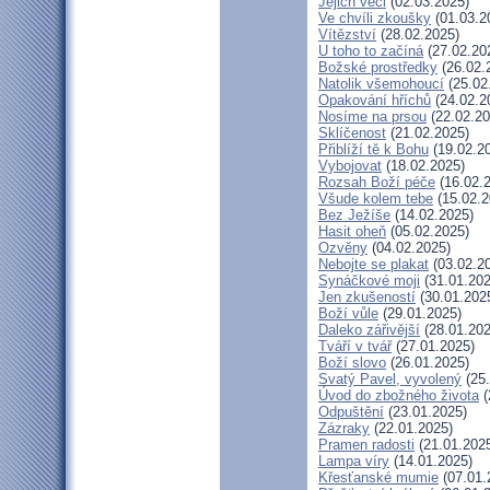
Jejich věci
(02.03.2025)
Ve chvíli zkoušky
(01.03.2
Vítězství
(28.02.2025)
U toho to začíná
(27.02.20
Božské prostředky
(26.02.
Natolik všemohoucí
(25.02
Opakování hříchů
(24.02.2
Nosíme na prsou
(22.02.20
Sklíčenost
(21.02.2025)
Přiblíží tě k Bohu
(19.02.2
Vybojovat
(18.02.2025)
Rozsah Boží péče
(16.02.
Všude kolem tebe
(15.02.2
Bez Ježíše
(14.02.2025)
Hasit oheň
(05.02.2025)
Ozvěny
(04.02.2025)
Nebojte se plakat
(03.02.2
Synáčkové moji
(31.01.202
Jen zkušeností
(30.01.202
Boží vůle
(29.01.2025)
Daleko zářivější
(28.01.202
Tváří v tvář
(27.01.2025)
Boží slovo
(26.01.2025)
Svatý Pavel, vyvolený
(25.
Úvod do zbožného života
(
Odpuštění
(23.01.2025)
Zázraky
(22.01.2025)
Pramen radosti
(21.01.202
Lampa víry
(14.01.2025)
Křesťanské mumie
(07.01.