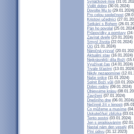
Synáčkové moji
(31.01.202
Vidět dobro
(30.01.2024)
Dovolte Mu to
(29.01.2024)
Pro celou společnost
(28.0
Kristovi učedníci
(27.01.20
Setkání s Bohem
(26.01.2
Pán ho povolal
(25.01.2024
Průpovídky a pomluvy
(24.
Zavírat dveře
(23.01.2024)
Smysl života
(22.01.2024)
Oči
(21.01.2024)
Náročná výzva!
(20.01.202
Aktuální stav
(16.01.2024)
Nejkrásnější díla Boží
(15.
Využívat čas
(14.01.2024)
Trvale šťastný
(13.01.2024
Nikdy nezapomínej
(12.01.
Naše srdce
(11.01.2024)
Splnit Boží vůli
(10.01.202
Dobro rodiny
(09.01.2024)
Objevujme krásu
(08.01.20
Zavržení
(07.01.2024)
Dnešního dne
(06.01.2024)
Nečinně žít v lenosti
(05.01
Co můžeme a musíme
(04
Uskutečňují zblízka
(03.01
Tento postoj
(03.01.2024)
Jen s proplouváním
(02.01
Nastal nám den veselý
(01
Plní údivu
(31.12.2023)