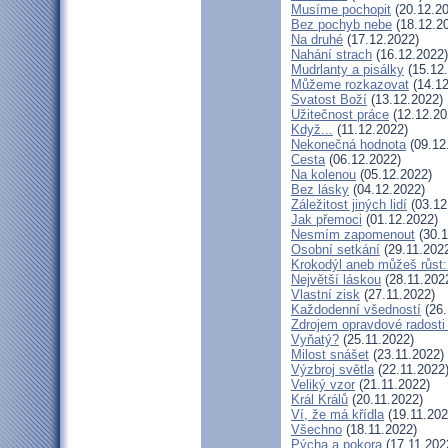
Musíme pochopit
(20.12.20
Bez pochyb nebe
(18.12.2
Na druhé
(17.12.2022)
Nahání strach
(16.12.2022)
Mudrlanty a pisálky
(15.12
Můžeme rozkazovat
(14.12
Svatost Boží
(13.12.2022)
Užitečnost práce
(12.12.20
Když...
(11.12.2022)
Nekonečná hodnota
(09.12
Cesta
(06.12.2022)
Na kolenou
(05.12.2022)
Bez lásky
(04.12.2022)
Záležitost jiných lidí
(03.12
Jak přemoci
(01.12.2022)
Nesmím zapomenout
(30.1
Osobní setkání
(29.11.202
Krokodýl aneb můžeš růst: 
Největší láskou
(28.11.202
Vlastní zisk
(27.11.2022)
Každodenní všedností
(26.
Zdrojem opravdové radosti 
Vyňatý?
(25.11.2022)
Milost snášet
(23.11.2022)
Výzbroj světla
(22.11.2022
Veliký vzor
(21.11.2022)
Král Králů
(20.11.2022)
Ví, že má křídla
(19.11.202
Všechno
(18.11.2022)
Pýcha a pokora
(17.11.202