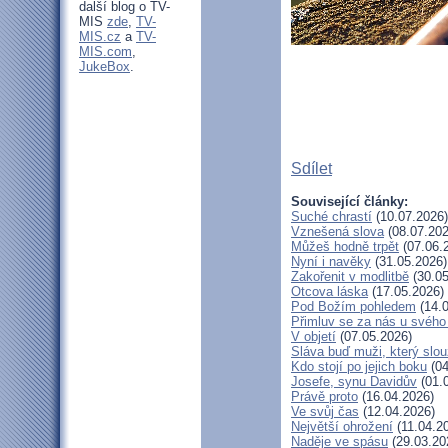
další blog o TV-
MIS
zde
,
TV-
MIS.cz
a
TV-
MIS.com
,
JukeBox
.
Sdílet
Související články:
Suché chrastí
(10.07.2026)
Vznešená slova
(08.07.202
Můžeš hodně trpět
(07.06.
Nyní i navěky
(31.05.2026)
Zakořenit v modlitbě
(30.05
Otcova láska
(17.05.2026)
Pod Božím pohledem
(14.0
Přimluv se za nás u svéh
V objetí
(07.05.2026)
Sláva buď muži, který slou
Kdo stojí po jejich boku
(04
Josefe, synu Davidův
(01.
Právě proto
(16.04.2026)
Ve svůj čas
(12.04.2026)
Největší ohrožení
(11.04.2
Naděje ve spásu
(29.03.20