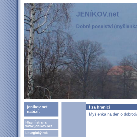
JENÍKOV.net
Dobré poselství (myšlenka,
jenikov.net
I za hranici
nabízí:
Myšlenka na den o dobrotiv
Hlavní strana
www.jenikov.net
Liturgický rok