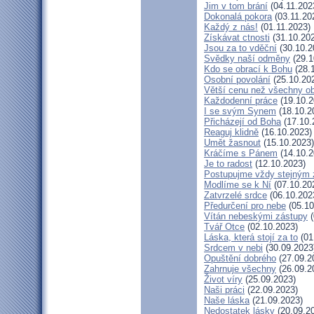
Jim v tom brání
(04.11.202
Dokonalá pokora
(03.11.20
Každý z nás!
(01.11.2023)
Získávat ctnosti
(31.10.20
Jsou za to vděční
(30.10.2
Svědky naší odměny
(29.1
Kdo se obrací k Bohu
(28.
Osobní povolání
(25.10.20
Větší cenu než všechny ob
Každodenní práce
(19.10.2
I se svým Synem
(18.10.2
Přicházejí od Boha
(17.10.
Reaguj klidně
(16.10.2023)
Umět žasnout
(15.10.2023)
Kráčíme s Pánem
(14.10.2
Je to radost
(12.10.2023)
Postupujme vždy stejným
Modlíme se k Ní
(07.10.20
Zatvrzelé srdce
(06.10.202
Předurčení pro nebe
(05.10
Vítán nebeskými zástupy
(
Tvář Otce
(02.10.2023)
Láska, která stojí za to
(01
Srdcem v nebi
(30.09.2023
Opuštění dobrého
(27.09.2
Zahrnuje všechny
(26.09.2
Život víry
(25.09.2023)
Naši práci
(22.09.2023)
Naše láska
(21.09.2023)
Nedostatek lásky
(20.09.2