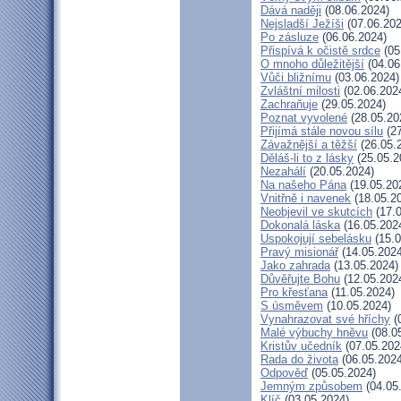
Dává naději
(08.06.2024)
Nejsladší Ježíši
(07.06.202
Po zásluze
(06.06.2024)
Přispívá k očistě srdce
(05
O mnoho důležitější
(04.06
Vůči bližnímu
(03.06.2024)
Zvláštní milosti
(02.06.202
Zachraňuje
(29.05.2024)
Poznat vyvolené
(28.05.20
Přijímá stále novou sílu
(27
Závažnější a těžší
(26.05.
Děláš-li to z lásky
(25.05.2
Nezahálí
(20.05.2024)
Na našeho Pána
(19.05.20
Vnitřně i navenek
(18.05.2
Neobjevil ve skutcích
(17.0
Dokonalá láska
(16.05.202
Uspokojují sebelásku
(15.0
Pravý misionář
(14.05.2024
Jako zahrada
(13.05.2024)
Důvěřujte Bohu
(12.05.202
Pro křesťana
(11.05.2024)
S úsměvem
(10.05.2024)
Vynahrazovat své hříchy
(
Malé výbuchy hněvu
(08.0
Kristův učedník
(07.05.202
Rada do života
(06.05.2024
Odpověď
(05.05.2024)
Jemným způsobem
(04.05
Klíč
(03.05.2024)