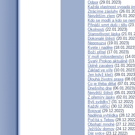
Odpor
(29.01.2023)
Každá vlastnost vypadá ji
Ztrácíme zásluhy
(26.01.2
Největším zlem
(25.01.202
Kdo se modlí a kdo se nem
Přináší smrt duši i tělu
(23.
Okolnosti
(22.01.2023)
Starostlivost láska
(21.01.
Dokonalé štěstí
(20.01.202
Neposuzuj
(19.01.2023)
Kvete i naděje
(18.01.2023
Boží přítel
(17.01.2023)
V moři milosrdenství
(14.0
Svatý Prokop aktuálně
(13
Úplně zavaleni
(11.01.2023
Základ ve víře
(10.01.2023
Jen když klečí
(09.01.2023
Dlouhá životní praxe
(08.01
Co je třeba dělat
(07.01.20
Dnešního dne
(06.01.2023)
Největší štěstí
(05.01.2023
Z přemíry lásky
(02.01.202
Byli svědky?
(31.12.2022)
Každý věřící
(30.12.2022)
Bojovat
(29.12.2022)
Nadějná vyhlídka
(28.12.20
Počítá s Tebou
(28.12.202
Obohatí mnohé
(27.12.202
Ježíšův domov
(24.12.202
Dát srdce
(23.12.2022)