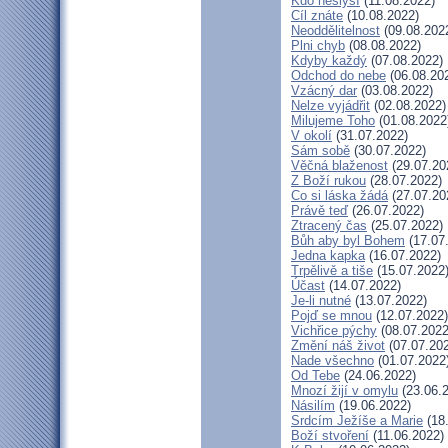
Kdo neslyší
(11.08.2022)
Cíl znáte
(10.08.2022)
Neoddělitelnost
(09.08.202
Plni chyb
(08.08.2022)
Kdyby každý
(07.08.2022)
Odchod do nebe
(06.08.20
Vzácný dar
(03.08.2022)
Nelze vyjádřit
(02.08.2022)
Milujeme Toho
(01.08.2022
V okolí
(31.07.2022)
Sám sobě
(30.07.2022)
Věčná blaženost
(29.07.20
Z Boží rukou
(28.07.2022)
Co si láska žádá
(27.07.20
Právě teď
(26.07.2022)
Ztracený čas
(25.07.2022)
Bůh aby byl Bohem
(17.07
Jedna kapka
(16.07.2022)
Trpělivě a tiše
(15.07.2022
Účast
(14.07.2022)
Je-li nutné
(13.07.2022)
Pojď se mnou
(12.07.2022)
Vichřice pýchy
(08.07.2022
Změní náš život
(07.07.20
Nade všechno
(01.07.2022
Od Tebe
(24.06.2022)
Mnozí žijí v omylu
(23.06.
Násilím
(19.06.2022)
Srdcím Ježíše a Marie
(18
Boží stvoření
(11.06.2022)