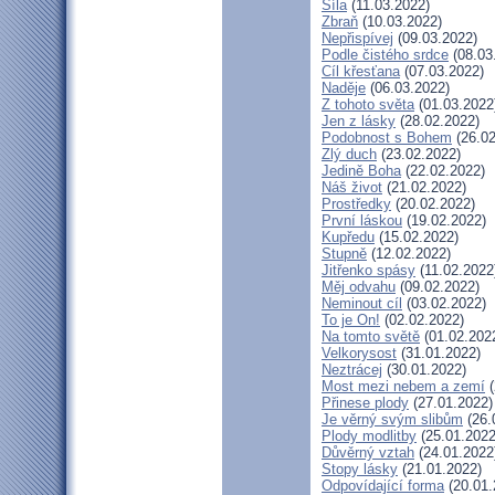
Síla
(11.03.2022)
Zbraň
(10.03.2022)
Nepřispívej
(09.03.2022)
Podle čistého srdce
(08.03
Cíl křesťana
(07.03.2022)
Naděje
(06.03.2022)
Z tohoto světa
(01.03.2022
Jen z lásky
(28.02.2022)
Podobnost s Bohem
(26.02
Zlý duch
(23.02.2022)
Jedině Boha
(22.02.2022)
Náš život
(21.02.2022)
Prostředky
(20.02.2022)
První láskou
(19.02.2022)
Kupředu
(15.02.2022)
Stupně
(12.02.2022)
Jitřenko spásy
(11.02.2022
Měj odvahu
(09.02.2022)
Neminout cíl
(03.02.2022)
To je On!
(02.02.2022)
Na tomto světě
(01.02.202
Velkorysost
(31.01.2022)
Neztrácej
(30.01.2022)
Most mezi nebem a zemí
(
Přinese plody
(27.01.2022)
Je věrný svým slibům
(26.
Plody modlitby
(25.01.2022
Důvěrný vztah
(24.01.2022
Stopy lásky
(21.01.2022)
Odpovídající forma
(20.01.