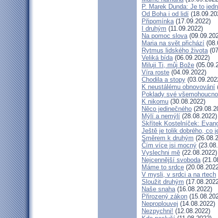
P. Marek Dunda: Je to jedn
Od Boha i od lidí
(18.09.20
Připomínka
(17.09.2022)
I druhým
(11.09.2022)
Na pomoc slova
(09.09.20
Maria na svět přichází
(08.
Rytmus lidského života
(07
Veliká bída
(06.09.2022)
Miluji Ti, můj Bože
(05.09.
Víra roste
(04.09.2022)
Chodila a stopy
(03.09.202
K neustálému obnovování
Poklady své všemohoucno
K nikomu
(30.08.2022)
Něco jedinečného
(29.08.2
Mýlí a nemýlí
(28.08.2022)
Skřítek Kostelníček: Evang
Ještě je tolik dobrého, co 
Směrem k druhým
(26.08.
Čím více jsi mocný
(23.08
Vyslechni mě
(22.08.2022)
Nejcennější svoboda
(21.0
Máme to srdce
(20.08.2022
V mysli, v srdci a na rtech
Sloužit druhým
(17.08.2022
Naše snaha
(16.08.2022)
Přirozený zákon
(15.08.20
Neproplouvej
(14.08.2022)
Nezpychni!
(12.08.2022)