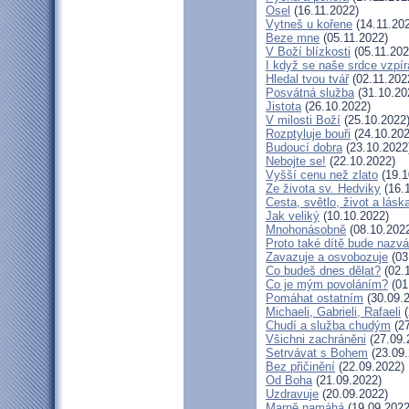
Osel
(16.11.2022)
Vytneš u kořene
(14.11.20
Beze mne
(05.11.2022)
V Boží blízkosti
(05.11.202
I když se naše srdce vzpír
Hledal tvou tvář
(02.11.202
Posvátná služba
(31.10.20
Jistota
(26.10.2022)
V milosti Boží
(25.10.2022
Rozptyluje bouři
(24.10.202
Budoucí dobra
(23.10.2022
Nebojte se!
(22.10.2022)
Vyšší cenu než zlato
(19.1
Ze života sv. Hedviky
(16.
Cesta, světlo, život a lásk
Jak veliký
(10.10.2022)
Mnohonásobně
(08.10.202
Proto také dítě bude nazv
Zavazuje a osvobozuje
(03
Co budeš dnes dělat?
(02.
Co je mým povoláním?
(01
Pomáhat ostatním
(30.09.
Michaeli, Gabrieli, Rafaeli
(
Chudí a služba chudým
(27
Všichni zachráněni
(27.09.
Setrvávat s Bohem
(23.09.
Bez přičinění
(22.09.2022)
Od Boha
(21.09.2022)
Uzdravuje
(20.09.2022)
Marně namáhá
(19.09.2022