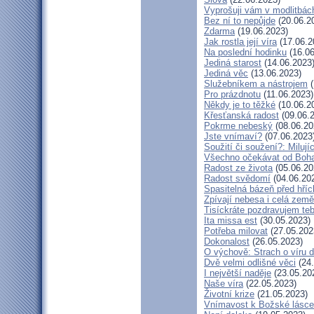
Vyprošuji vám v modlitbác
Bez ní to nepůjde
(20.06.2
Zdarma
(19.06.2023)
Jak rostla její víra
(17.06.2
Na poslední hodinku
(16.06
Jediná starost
(14.06.2023
Jediná věc
(13.06.2023)
Služebníkem a nástrojem
(
Pro prázdnotu
(11.06.2023)
Někdy je to těžké
(10.06.2
Křesťanská radost
(09.06.
Pokrme nebeský
(08.06.20
Jste vnímaví?
(07.06.2023
Soužití či soužení?: Milují
Všechno očekávat od Boh
Radost ze života
(05.06.20
Radost svědomí
(04.06.20
Spasitelná bázeň před hří
Zpívají nebesa i celá země
Tisíckráte pozdravujem teb
Ita missa est
(30.05.2023)
Potřeba milovat
(27.05.202
Dokonalost
(26.05.2023)
O výchově: Strach o víru dě
Dvě velmi odlišné věci
(24.
I největší naděje
(23.05.20
Naše víra
(22.05.2023)
Životní krize
(21.05.2023)
Vnímavost k Božské lásce.