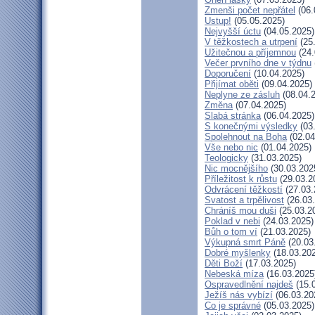
Zmenši počet nepřátel
(06.
Ustup!
(05.05.2025)
Nejvyšší úctu
(04.05.2025)
V těžkostech a utrpení
(25
Užitečnou a příjemnou
(24.
Večer prvního dne v týdnu
Doporučení
(10.04.2025)
Přijímat oběti
(09.04.2025)
Neplyne ze zásluh
(08.04.
Změna
(07.04.2025)
Slabá stránka
(06.04.2025)
S konečnými výsledky
(03
Spolehnout na Boha
(02.04
Vše nebo nic
(01.04.2025)
Teologicky
(31.03.2025)
Nic mocnějšího
(30.03.202
Příležitost k růstu
(29.03.2
Odvrácení těžkostí
(27.03.
Svatost a trpělivost
(26.03
Chráníš mou duši
(25.03.2
Poklad v nebi
(24.03.2025)
Bůh o tom ví
(21.03.2025)
Výkupná smrt Páně
(20.03
Dobré myšlenky
(18.03.20
Děti Boží
(17.03.2025)
Nebeská míza
(16.03.2025
Ospravedlnění najdeš
(15.
Ježíš nás vybízí
(06.03.20
Co je správné
(05.03.2025)