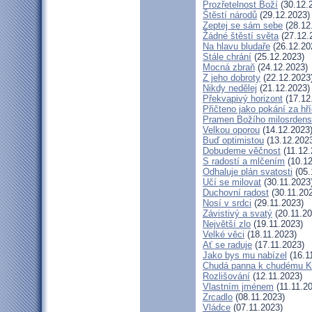
Prozřetelnost Boží
(30.12.
Štěstí národů
(29.12.2023)
Zeptej se sám sebe
(28.12
Žádné štěstí světa
(27.12.
Na hlavu bludaře
(26.12.20
Stále chrání
(25.12.2023)
Mocná zbraň
(24.12.2023)
Z jeho dobroty
(22.12.2023
Nikdy nedělej
(21.12.2023)
Překvapivý horizont
(17.12
Přičteno jako pokání za hř
Pramen Božího milosrdens
Velkou oporou
(14.12.2023
Buď optimistou
(13.12.202
Dobudeme věčnost
(11.12.
S radostí a mlčením
(10.12
Odhaluje plán svatosti
(05.
Učí se milovat
(30.11.2023
Duchovní radost
(30.11.20
Nosí v srdci
(29.11.2023)
Závistivý a svatý
(20.11.20
Největší zlo
(19.11.2023)
Velké věci
(18.11.2023)
Ať se raduje
(17.11.2023)
Jako bys mu nabízel
(16.1
Chudá panna k chudému Kr
Rozlišování
(12.11.2023)
Vlastním jménem
(11.11.2
Zrcadlo
(08.11.2023)
Vládce
(07.11.2023)