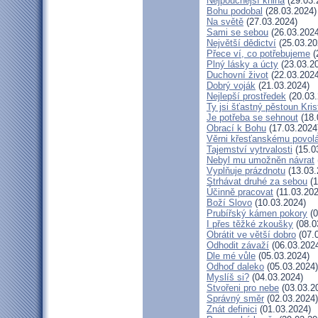
Nejpoučnější kniha
(29.03.
Bohu podobal
(28.03.2024)
Na světě
(27.03.2024)
Sami se sebou
(26.03.2024
Největší dědictví
(25.03.20
Přece ví, co potřebujeme
(
Plný lásky a úcty
(23.03.2
Duchovní život
(22.03.2024
Dobrý voják
(21.03.2024)
Nejlepší prostředek
(20.03.
Ty jsi šťastný pěstoun Kri
Je potřeba se sehnout
(18.
Obrací k Bohu
(17.03.2024
Věrni křesťanskému povol
Tajemství vytrvalosti
(15.0
Nebyl mu umožněn návrat
Vyplňuje prázdnotu
(13.03.
Strhávat druhé za sebou
(1
Účinně pracovat
(11.03.202
Boží Slovo
(10.03.2024)
Prubířský kámen pokory
(0
I přes těžké zkoušky
(08.0
Obrátit ve větší dobro
(07.
Odhodit závaží
(06.03.202
Dle mé vůle
(05.03.2024)
Odhoď daleko
(05.03.2024)
Myslíš si?
(04.03.2024)
Stvořeni pro nebe
(03.03.2
Správný směr
(02.03.2024)
Znát definici
(01.03.2024)