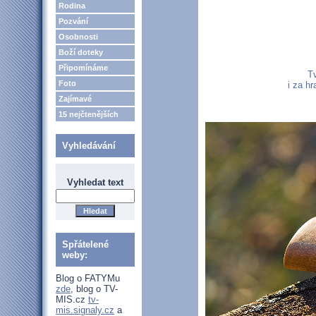
Rodina
Pozvání
Osobnosti
Boží doteky
Připomínáme
Tv
Foto
i za hr
Zajímavé
15 nejčtenějších
Vyhledávání
Vyhledat text
Spřátelené
weby:
Blog o FATYMu
zde
, blog o TV-
MIS.cz
tv-
mis.signaly.cz
a