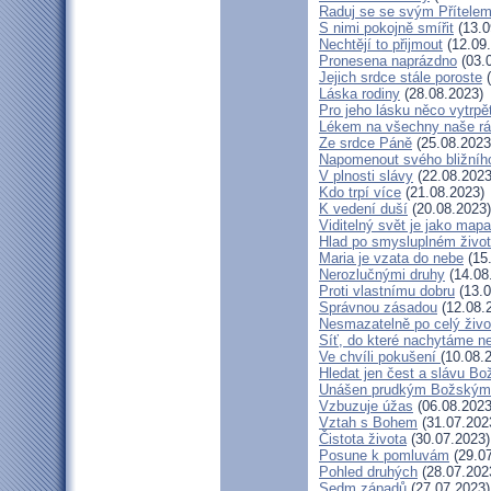
Raduj se se svým Přítele
S nimi pokojně smířit
(13.0
Nechtějí to přijmout
(12.09
Pronesena naprázdno
(03.
Jejich srdce stále poroste
(
Láska rodiny
(28.08.2023)
Pro jeho lásku něco vytrpě
Lékem na všechny naše r
Ze srdce Páně
(25.08.2023
Napomenout svého bližníh
V plnosti slávy
(22.08.2023
Kdo trpí více
(21.08.2023)
K vedení duší
(20.08.2023)
Viditelný svět je jako mapa
Hlad po smysluplném živo
Maria je vzata do nebe
(15
Nerozlučnými druhy
(14.08
Proti vlastnímu dobru
(13.0
Správnou zásadou
(12.08.
Nesmazatelně po celý živo
Síť, do které nachytáme ne
Ve chvíli pokušení
(10.08.
Hledat jen čest a slávu Bo
Unášen prudkým Božským
Vzbuzuje úžas
(06.08.2023
Vztah s Bohem
(31.07.202
Čistota života
(30.07.2023)
Posune k pomluvám
(29.07
Pohled druhých
(28.07.202
Sedm západů
(27.07.2023)