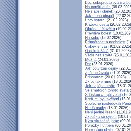
Bez sebeprosazování a bez
Na poušti duše
(08.03.2026
Nejslabší článek
(23.02.20
Jak mohu přispět
(22.02.20
I pro ostatní
(21.02.2026)
Křížová cesta
(20.02.2026)
Obrácení člověka
(19.02.2
Pravdivá bolest
(18.02.202
Na sebe
(15.02.2026)
Průměrnost a nedbalost
(14
Církev si váží
(01.02.2026)
O cokoli žádá
(31.01.2026)
Větší než ztráta
(25.01.202
Možná
(24.01.2026)
Dar
(23.01.2026)
Jak potvrzují dějiny
(22.01
Způsob života
(21.01.2026
Připomínat
(20.01.2026)
Zkroť také mne
(19.01.202
Jak nejlépe umíte
(18.01.2
Ve zmatcích tohoto světa
(
S láskou a trpělivostí
(16.0
Kteří mi byli svěřeni
(15.01
Společně následovali Pána
Hledá osoby
(13.01.2026)
Není jediné řešení
(11.01.2
Zkouška se sýrem
(10.01.
Kým skutečně jsme
(09.01
Porážky i utrpení
(08.01.20
Neexistuje chvíle
(07.01.20