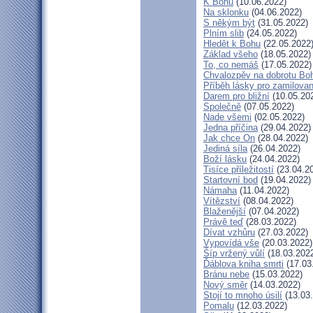
K Bohu
(10.06.2022)
Na sklonku
(04.06.2022)
S někým být
(31.05.2022)
Plním slib
(24.05.2022)
Hledět k Bohu
(22.05.2022
Základ všeho
(18.05.2022)
To, co nemáš
(17.05.2022)
Chvalozpěv na dobrotu Bo
Příběh lásky pro zamilova
Darem pro bližní
(10.05.20
Společně
(07.05.2022)
Nade všemi
(02.05.2022)
Jedna příčina
(29.04.2022)
Jak chce On
(28.04.2022)
Jediná síla
(26.04.2022)
Boží lásku
(24.04.2022)
Tisíce příležitostí
(23.04.2
Startovní bod
(19.04.2022)
Námaha
(11.04.2022)
Vítězství
(08.04.2022)
Blaženější
(07.04.2022)
Právě teď
(28.03.2022)
Dívat vzhůru
(27.03.2022)
Vypovídá vše
(20.03.2022)
Šíp vržený vůlí
(18.03.202
Ďáblova kniha smrti
(17.03
Bránu nebe
(15.03.2022)
Nový směr
(14.03.2022)
Stojí to mnoho úsilí
(13.03
Pomalu
(12.03.2022)