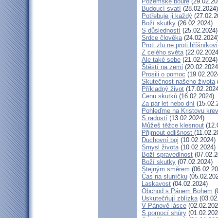
Pozemské bouře
(29.02.20
Budoucí svatí
(28.02.2024)
Potřebuje ji každý
(27.02.2
Boží skutky
(26.02.2024)
S důsledností
(25.02.2024)
Srdce člověka
(24.02.2024
Proti zlu ne proti hříšníkovi
Z celého světa
(22.02.2024
Ale také sebe
(21.02.2024)
Štěstí na zemi
(20.02.2024
Prosili o pomoc
(19.02.202
Skutečnost našeho života
Příkladný život
(17.02.2024
Cenu skutků
(16.02.2024)
Za pár let nebo dní
(15.02.
Pohleďme na Kristovu kre
S radostí
(13.02.2024)
Můžeš těžce klesnout
(12.
Přijmout odlišnost
(11.02.2
Duchovní boj
(10.02.2024)
Smysl života
(10.02.2024)
Boží spravedlnost
(07.02.2
Boží skutky
(07.02.2024)
Stejným směrem
(06.02.20
Čas na sluníčku
(05.02.20
Laskavost
(04.02.2024)
Obchod s Pánem Bohem
(
Uskutečňují zblízka
(03.02
V Pánově lásce
(02.02.202
S pomocí shůry
(01.02.202