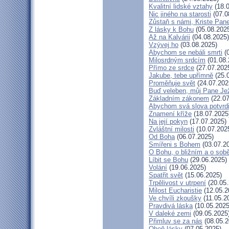
Kvalitní lidské vztahy
(18.0
Nic jiného na starosti
(07.0
Zůstaň s námi, Kriste Pan
Z lásky k Bohu
(05.08.202
Až na Kalvárii
(04.08.2025)
Vzývej ho
(03.08.2025)
Abychom se nebáli smrti
(0
Milosrdným srdcím
(01.08.
Přímo ze srdce
(27.07.202
Jakube, tebe upřímně
(25.
Proměňuje svět
(24.07.202
Buď veleben, můj Pane Jež
Základním zákonem
(22.07
Abychom svá slova potvrdi
Znamení kříže
(18.07.2025
Na její pokyn
(17.07.2025)
Zvláštní milosti
(10.07.202
Od Boha
(06.07.2025)
Smířeni s Bohem
(03.07.2
O Bohu, o bližním a o sob
Líbit se Bohu
(29.06.2025)
Volání
(19.06.2025)
Spatřit svět
(15.06.2025)
Trpělivost v utrpení
(20.05.
Milost Eucharistie
(12.05.2
Ve chvíli zkoušky
(11.05.2
Pravdivá láska
(10.05.2025
V daleké zemi
(09.05.2025
Přimluv se za nás
(08.05.2
Oheň lásky
(07.05.2025)