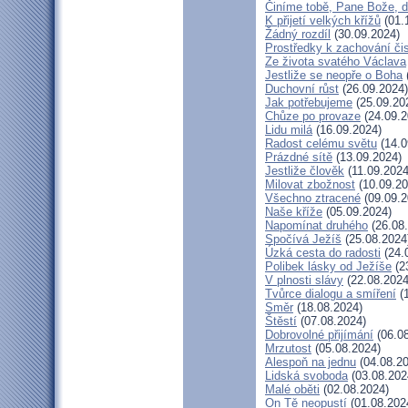
Činíme tobě, Pane Bože, d
K přijetí velkých křížů
(01.
Žádný rozdíl
(30.09.2024)
Prostředky k zachování čis
Ze života svatého Václava
Jestliže se neopře o Boha
Duchovní růst
(26.09.2024)
Jak potřebujeme
(25.09.20
Chůze po provaze
(24.09.2
Lidu milá
(16.09.2024)
Radost celému světu
(14.0
Prázdné sítě
(13.09.2024)
Jestliže člověk
(11.09.2024
Milovat zbožnost
(10.09.20
Všechno ztracené
(09.09.2
Naše kříže
(05.09.2024)
Napomínat druhého
(26.08
Spočívá Ježíš
(25.08.2024
Úzká cesta do radosti
(24.
Polibek lásky od Ježíše
(2
V plnosti slávy
(22.08.2024
Tvůrce dialogu a smíření
(1
Směr
(18.08.2024)
Štěstí
(07.08.2024)
Dobrovolné přijímání
(06.08
Mrzutost
(05.08.2024)
Alespoň na jednu
(04.08.20
Lidská svoboda
(03.08.202
Malé oběti
(02.08.2024)
On Tě neopustí
(01.08.202