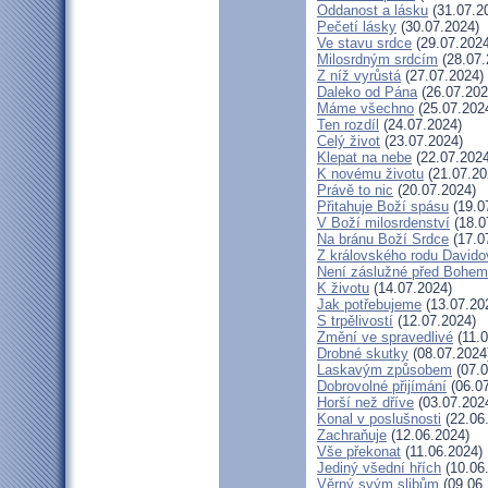
Oddanost a lásku
(31.07.2
Pečetí lásky
(30.07.2024)
Ve stavu srdce
(29.07.2024
Milosrdným srdcím
(28.07.
Z níž vyrůstá
(27.07.2024)
Daleko od Pána
(26.07.202
Máme všechno
(25.07.202
Ten rozdíl
(24.07.2024)
Celý život
(23.07.2024)
Klepat na nebe
(22.07.2024
K novému životu
(21.07.20
Právě to nic
(20.07.2024)
Přitahuje Boží spásu
(19.0
V Boží milosrdenství
(18.0
Na bránu Boží Srdce
(17.0
Z královského rodu Davido
Není záslužné před Bohem
K životu
(14.07.2024)
Jak potřebujeme
(13.07.20
S trpělivostí
(12.07.2024)
Změní ve spravedlivé
(11.0
Drobné skutky
(08.07.2024
Laskavým způsobem
(07.0
Dobrovolné přijímání
(06.07
Horší než dříve
(03.07.202
Konal v poslušnosti
(22.06
Zachraňuje
(12.06.2024)
Vše překonat
(11.06.2024)
Jediný všední hřích
(10.06
Věrný svým slibům
(09.06.