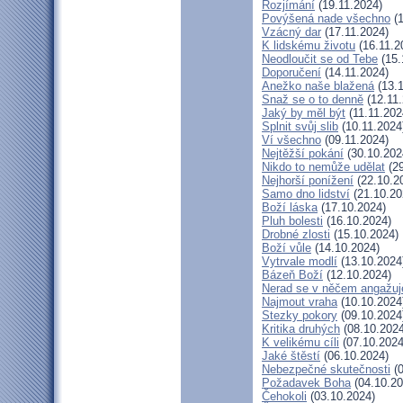
Rozjímání
(19.11.2024)
Povýšená nade všechno
(1
Vzácný dar
(17.11.2024)
K lidskému životu
(16.11.2
Neodloučit se od Tebe
(15.
Doporučení
(14.11.2024)
Anežko naše blažená
(13.1
Snaž se o to denně
(12.11.
Jaký by měl být
(11.11.202
Splnit svůj slib
(10.11.2024
Ví všechno
(09.11.2024)
Nejtěžší pokání
(30.10.202
Nikdo to nemůže udělat
(29
Nejhorší ponížení
(22.10.2
Samo dno lidství
(21.10.20
Boží láska
(17.10.2024)
Pluh bolesti
(16.10.2024)
Drobné zlosti
(15.10.2024)
Boží vůle
(14.10.2024)
Vytrvale modlí
(13.10.2024
Bázeň Boží
(12.10.2024)
Nerad se v něčem angažuj
Najmout vraha
(10.10.2024
Stezky pokory
(09.10.2024
Kritika druhých
(08.10.2024
K velikému cíli
(07.10.2024
Jaké štěstí
(06.10.2024)
Nebezpečné skutečnosti
(0
Požadavek Boha
(04.10.20
Čehokoli
(03.10.2024)