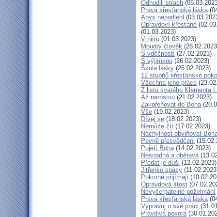
Odhodili strach
(05.03.2023
Pravá křesťanská láska
(04
Abys nepodlehl
(03.03.202
Opravdoví křesťané
(02.03
(01.03.2023)
V nitru
(01.03.2023)
Moudrý člověk
(28.02.2023
S vděčností
(27.02.2023)
S výjimkou
(26.02.2023)
Škola lásky
(25.02.2023)
12 stupňů křesťanské poko
Všechna jeho práce
(23.02
Z listu svatého Klementa I.
Až narostou
(21.02.2023)
Zakořeňovat do Boha
(20.0
Vše
(19.02.2023)
Dívej se
(18.02.2023)
Nemůže žít
(17.02.2023)
Náchylnost obviňovat Boh
Pevně přesvědčeni
(15.02.
Pojetí Boha
(14.02.2023)
Nesnadná a obětavá
(13.02
Předat je duši
(12.02.2023)
Jitřenko spásy
(11.02.2023
Pokorně přijímají
(10.02.20
Opravdová lítost
(07.02.20
Nevyčerpatelné požehnání
Pravá křesťanská láska
(04
Vypravuj o své práci
(31.01
Pravdivá pokora
(30.01.20