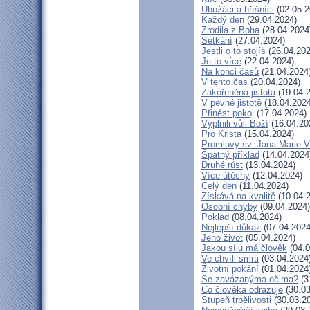
Ubožáci a hříšníci
(02.05.2
Každý den
(29.04.2024)
Zrodila z Boha
(28.04.2024
Setkání
(27.04.2024)
Jestli o to stojíš
(26.04.202
Je to více
(22.04.2024)
Na konci časů
(21.04.2024
V tento čas
(20.04.2024)
Zakořeněná jistota
(19.04.
V pevné jistotě
(18.04.2024
Přinést pokoj
(17.04.2024)
Vyplnili vůli Boží
(16.04.20
Pro Krista
(15.04.2024)
Promluvy sv. Jana Marie Vi
Špatný příklad
(14.04.2024
Druhé růst
(13.04.2024)
Více útěchy
(12.04.2024)
Celý den
(11.04.2024)
Získává na kvalitě
(10.04.
Osobní chyby
(09.04.2024)
Poklad
(08.04.2024)
Nejlepší důkaz
(07.04.2024
Jeho život
(05.04.2024)
Jakou sílu má člověk
(04.0
Ve chvíli smrti
(03.04.2024
Životní pokání
(01.04.2024
Se zavázanýma očima?
(3
Co člověka odrazuje
(30.03
Stupeň trpělivosti
(30.03.2