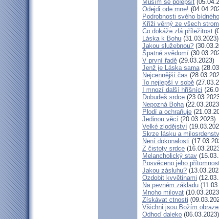
Musím se polepšit
(05.04.
Odejdi ode mne!
(04.04.20
Podrobnosti svého bídného
Kříži věrný ze všech stro
Co dokáže zlá příležitost
(0
Láska k Bohu
(31.03.2023)
Jakou služebnou?
(30.03.2
Špatné svědomí
(30.03.20
V první řadě
(29.03.2023)
Jenž je Láska sama
(28.03
Nejcennější čas
(28.03.202
To nejlepší v sobě
(27.03.2
I mnozí další hříšníci
(26.0
Dobudeš srdce
(23.03.2023
Nepozná Boha
(22.03.2023
Plodí a ochraňuje
(21.03.2
Jedinou věcí
(20.03.2023)
Velké zlodějství
(19.03.202
Skrze lásku a milosrdenstv
Není dokonalosti
(17.03.20
Z čistoty srdce
(16.03.2023
Melancholický stav
(15.03.
Posvěceno jeho přítomnost
Jakou zásluhu?
(13.03.202
Ozdobit kvvětinami
(12.03.
Na pevném základu
(11.03
Mnoho milovat
(10.03.2023
Získávat ctnosti
(09.03.20
Všichni jsou Božím obraz
Odhoď daleko
(06.03.2023)