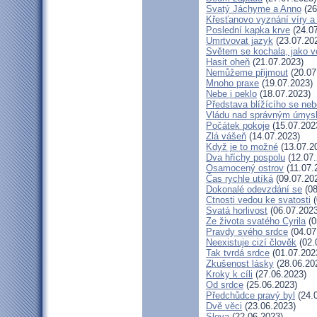
Svatý Jáchyme a Anno
(26
Křesťanovo vyznání víry a
Poslední kapka krve
(24.07
Umrtvovat jazyk
(23.07.20
Světem se kochala, jako ve
Hasit oheň
(21.07.2023)
Nemůžeme přijmout
(20.07
Mnoho praxe
(19.07.2023)
Nebe i peklo
(18.07.2023)
Představa blížícího se neb
Vládu nad správným úmys
Počátek pokoje
(15.07.202
Zlá vášeň
(14.07.2023)
Když je to možné
(13.07.2
Dva hříchy pospolu
(12.07.
Osamocený ostrov
(11.07.
Čas rychle utíká
(09.07.20
Dokonalé odevzdání se
(08
Ctnosti vedou ke svatosti
(
Svatá horlivost
(06.07.2023
Ze života svatého Cyrila
(0
Pravdy svého srdce
(04.07
Neexistuje cizí člověk
(02.
Tak tvrdá srdce
(01.07.202
Zkušenost lásky
(28.06.20
Kroky k cíli
(27.06.2023)
Od srdce
(25.06.2023)
Předchůdce pravý byl
(24.
Dvě věci
(23.06.2023)
Slova
(22.06.2023)