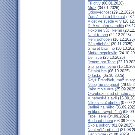
Tři divy
(06.01.2026)
Mráz
(04.01.2026)
Odpovědnost
(29.12.2025)
Žádná lidská blízkost
(28.1
Vidět ve světle víry
(26.12
Dítě se nám narodilo
(25.1
Pokorné vůči Němu
(23.12
Není to ona
(22.12.2025)
Není schopen
(16.12.2025)
Pán přichází
(30.11.2025)
Snášet bližního
(30.10.202
Matka nepolevila
(24.10.20
Definice
(23.10.2025)
Jenom pro Tebe
(22.10.202
Stejně nemožné
(15.10.20
Dětská hra
(06.10.2025)
O lásku
(05.10.2025)
Když František, muž svatý
Nebojme se prosit
(29.09.2
Jako moje víra
(25.09.2025
Osvobozeni od strachu a z
V nebeské slávě
(15.09.20
Nikoliv služebníka
(07.09.2
Jedině na něho
(06.09.202
Velikost svých činů
(05.09
Trpěl jsem
(04.09.2025)
Budoucí dobro
(03.09.2025
Škola pokory
(01.09.2025)
Není větší příklad
(31.08.2
Definitivně
(24.08.2025)