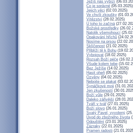
Ježíš nás vybízí
(06.03.20
Co je správné
(05.03.2025)
Jejich věci
(02.03.2025)
Ve chvíli zkoušky
(01.03.2
Vítězství
(28.02.2025)
U toho to začíná
(27.02.20
Božské prostředky
(26.02.
Natolik všemohoucí
(25.02
Opakování hříchů
(24.02.2
Nosíme na prsou
(22.02.20
Sklíčenost
(21.02.2025)
Přiblíží tě k Bohu
(19.02.2
Vybojovat
(18.02.2025)
Rozsah Boží péče
(16.02.
Všude kolem tebe
(15.02.2
Bez Ježíše
(14.02.2025)
Hasit oheň
(05.02.2025)
Ozvěny
(04.02.2025)
Nebojte se plakat
(03.02.2
Synáčkové moji
(31.01.202
Jen zkušeností
(30.01.202
Boží vůle
(29.01.2025)
Daleko zářivější
(28.01.202
Tváří v tvář
(27.01.2025)
Boží slovo
(26.01.2025)
Svatý Pavel, vyvolený
(25.
Úvod do zbožného života
(
Odpuštění
(23.01.2025)
Zázraky
(22.01.2025)
Pramen radosti
(21.01.202