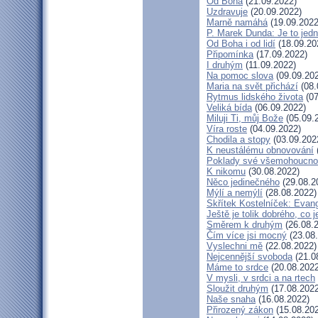
Od Boha
(21.09.2022)
Uzdravuje
(20.09.2022)
Marně namáhá
(19.09.2022
P. Marek Dunda: Je to jedn
Od Boha i od lidí
(18.09.20
Připomínka
(17.09.2022)
I druhým
(11.09.2022)
Na pomoc slova
(09.09.20
Maria na svět přichází
(08.
Rytmus lidského života
(07
Veliká bída
(06.09.2022)
Miluji Ti, můj Bože
(05.09.
Víra roste
(04.09.2022)
Chodila a stopy
(03.09.202
K neustálému obnovování
Poklady své všemohoucno
K nikomu
(30.08.2022)
Něco jedinečného
(29.08.2
Mýlí a nemýlí
(28.08.2022)
Skřítek Kostelníček: Evang
Ještě je tolik dobrého, co 
Směrem k druhým
(26.08.
Čím více jsi mocný
(23.08
Vyslechni mě
(22.08.2022)
Nejcennější svoboda
(21.0
Máme to srdce
(20.08.2022
V mysli, v srdci a na rtech
Sloužit druhým
(17.08.2022
Naše snaha
(16.08.2022)
Přirozený zákon
(15.08.20