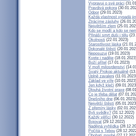
Vypravuj o své práci
(31.01
Pravdivá pokora
(30.01.20
Odpor
(29.01.2023)
Každá vlastnost vypadá ji
Ztrácíme zásluhy
(26.01.2
Největším zlem
(25.01.202
Kdo se modlí a kdo se nem
Přináší smrt duši i tělu
(23.
Okolnosti
(22.01.2023)
Starostlivost láska
(21.01.
Dokonalé štěstí
(20.01.202
Neposuzuj
(19.01.2023)
Kvete i naděje
(18.01.2023
Boží přítel
(17.01.2023)
V moři milosrdenství
(14.0
Svatý Prokop aktuálně
(13
Úplně zavaleni
(11.01.2023
Základ ve víře
(10.01.2023
Jen když klečí
(09.01.2023
Dlouhá životní praxe
(08.01
Co je třeba dělat
(07.01.20
Dnešního dne
(06.01.2023)
Největší štěstí
(05.01.2023
Z přemíry lásky
(02.01.202
Byli svědky?
(31.12.2022)
Každý věřící
(30.12.2022)
Bojovat
(29.12.2022)
Nadějná vyhlídka
(28.12.20
Počítá s Tebou
(28.12.202
Obohatí mnohé
(27.12.202