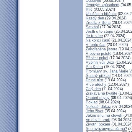
Odpověď
(05.05.2024)
Jemným způsobem
(04.05
Klíč
(03.05.2024)
Ubožáci a hříšníci
(02.05.2
Každý den
(29.04.2024)
Zrodila z Boha
(28.04.2024
Setkání
(27.04.2024)
Jestli o to stojíš
(26.04.202
Je to více
(22.04.2024)
Na konci časů
(21.04.2024
V tento čas
(20.04.2024)
Zakořeněná jistota
(19.04.
V pevné jistotě
(18.04.2024
Přinést pokoj
(17.04.2024)
Vyplnili vůli Boží
(16.04.20
Pro Krista
(15.04.2024)
Promluvy sv. Jana Marie Vi
Špatný příklad
(14.04.2024
Druhé růst
(13.04.2024)
Více útěchy
(12.04.2024)
Celý den
(11.04.2024)
Získává na kvalitě
(10.04.
Osobní chyby
(09.04.2024)
Poklad
(08.04.2024)
Nejlepší důkaz
(07.04.2024
Jeho život
(05.04.2024)
Jakou sílu má člověk
(04.0
Ve chvíli smrti
(03.04.2024
Životní pokání
(01.04.2024
Se zavázanýma očima?
(3