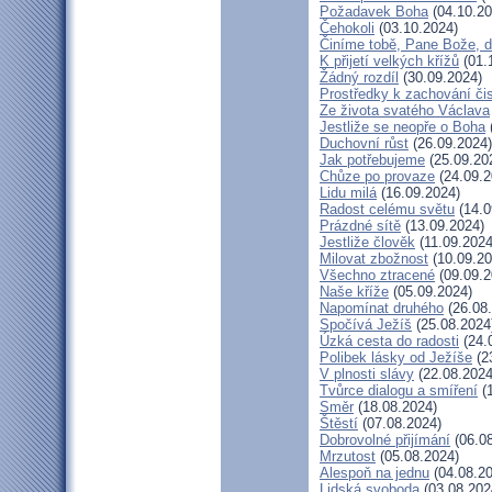
Požadavek Boha
(04.10.20
Čehokoli
(03.10.2024)
Činíme tobě, Pane Bože, d
K přijetí velkých křížů
(01.
Žádný rozdíl
(30.09.2024)
Prostředky k zachování čis
Ze života svatého Václava
Jestliže se neopře o Boha
Duchovní růst
(26.09.2024)
Jak potřebujeme
(25.09.20
Chůze po provaze
(24.09.2
Lidu milá
(16.09.2024)
Radost celému světu
(14.0
Prázdné sítě
(13.09.2024)
Jestliže člověk
(11.09.2024
Milovat zbožnost
(10.09.20
Všechno ztracené
(09.09.2
Naše kříže
(05.09.2024)
Napomínat druhého
(26.08
Spočívá Ježíš
(25.08.2024
Úzká cesta do radosti
(24.
Polibek lásky od Ježíše
(2
V plnosti slávy
(22.08.2024
Tvůrce dialogu a smíření
(1
Směr
(18.08.2024)
Štěstí
(07.08.2024)
Dobrovolné přijímání
(06.08
Mrzutost
(05.08.2024)
Alespoň na jednu
(04.08.20
Lidská svoboda
(03.08.202