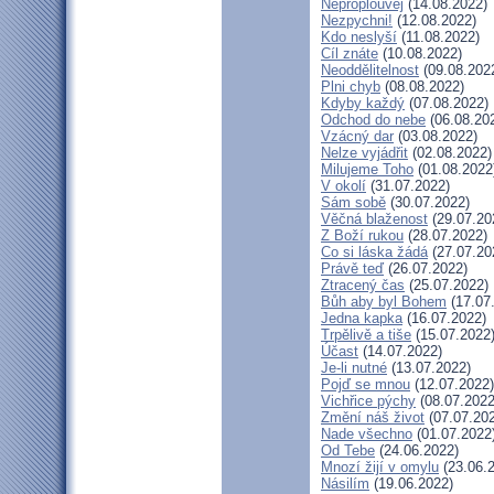
Neproplouvej
(14.08.2022)
Nezpychni!
(12.08.2022)
Kdo neslyší
(11.08.2022)
Cíl znáte
(10.08.2022)
Neoddělitelnost
(09.08.202
Plni chyb
(08.08.2022)
Kdyby každý
(07.08.2022)
Odchod do nebe
(06.08.20
Vzácný dar
(03.08.2022)
Nelze vyjádřit
(02.08.2022)
Milujeme Toho
(01.08.2022
V okolí
(31.07.2022)
Sám sobě
(30.07.2022)
Věčná blaženost
(29.07.20
Z Boží rukou
(28.07.2022)
Co si láska žádá
(27.07.20
Právě teď
(26.07.2022)
Ztracený čas
(25.07.2022)
Bůh aby byl Bohem
(17.07
Jedna kapka
(16.07.2022)
Trpělivě a tiše
(15.07.2022
Účast
(14.07.2022)
Je-li nutné
(13.07.2022)
Pojď se mnou
(12.07.2022)
Vichřice pýchy
(08.07.2022
Změní náš život
(07.07.20
Nade všechno
(01.07.2022
Od Tebe
(24.06.2022)
Mnozí žijí v omylu
(23.06.
Násilím
(19.06.2022)