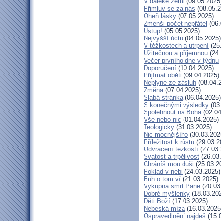
V daleké zemi
(09.05.2025
Přimluv se za nás
(08.05.2
Oheň lásky
(07.05.2025)
Zmenši počet nepřátel
(06.
Ustup!
(05.05.2025)
Nejvyšší úctu
(04.05.2025)
V těžkostech a utrpení
(25
Užitečnou a příjemnou
(24.
Večer prvního dne v týdnu
Doporučení
(10.04.2025)
Přijímat oběti
(09.04.2025)
Neplyne ze zásluh
(08.04.
Změna
(07.04.2025)
Slabá stránka
(06.04.2025)
S konečnými výsledky
(03
Spolehnout na Boha
(02.04
Vše nebo nic
(01.04.2025)
Teologicky
(31.03.2025)
Nic mocnějšího
(30.03.202
Příležitost k růstu
(29.03.2
Odvrácení těžkostí
(27.03.
Svatost a trpělivost
(26.03
Chráníš mou duši
(25.03.2
Poklad v nebi
(24.03.2025)
Bůh o tom ví
(21.03.2025)
Výkupná smrt Páně
(20.03
Dobré myšlenky
(18.03.20
Děti Boží
(17.03.2025)
Nebeská míza
(16.03.2025
Ospravedlnění najdeš
(15.