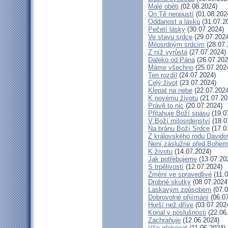
Malé oběti
(02.08.2024)
On Tě neopustí
(01.08.202
Oddanost a lásku
(31.07.2
Pečetí lásky
(30.07.2024)
Ve stavu srdce
(29.07.2024
Milosrdným srdcím
(28.07.
Z níž vyrůstá
(27.07.2024)
Daleko od Pána
(26.07.202
Máme všechno
(25.07.202
Ten rozdíl
(24.07.2024)
Celý život
(23.07.2024)
Klepat na nebe
(22.07.2024
K novému životu
(21.07.20
Právě to nic
(20.07.2024)
Přitahuje Boží spásu
(19.0
V Boží milosrdenství
(18.0
Na bránu Boží Srdce
(17.0
Z královského rodu Davido
Není záslužné před Bohem
K životu
(14.07.2024)
Jak potřebujeme
(13.07.20
S trpělivostí
(12.07.2024)
Změní ve spravedlivé
(11.0
Drobné skutky
(08.07.2024
Laskavým způsobem
(07.0
Dobrovolné přijímání
(06.07
Horší než dříve
(03.07.202
Konal v poslušnosti
(22.06
Zachraňuje
(12.06.2024)
Vše překonat
(11.06.2024)