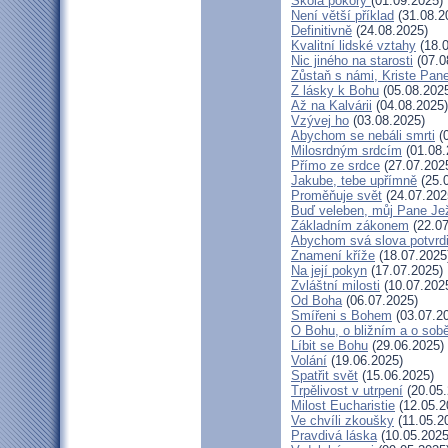
Škola pokory
(01.09.2025)
Není větší příklad
(31.08.2
Definitivně
(24.08.2025)
Kvalitní lidské vztahy
(18.0
Nic jiného na starosti
(07.0
Zůstaň s námi, Kriste Pan
Z lásky k Bohu
(05.08.202
Až na Kalvárii
(04.08.2025)
Vzývej ho
(03.08.2025)
Abychom se nebáli smrti
(0
Milosrdným srdcím
(01.08.
Přímo ze srdce
(27.07.202
Jakube, tebe upřímně
(25.
Proměňuje svět
(24.07.202
Buď veleben, můj Pane Jež
Základním zákonem
(22.07
Abychom svá slova potvrdi
Znamení kříže
(18.07.2025
Na její pokyn
(17.07.2025)
Zvláštní milosti
(10.07.202
Od Boha
(06.07.2025)
Smířeni s Bohem
(03.07.2
O Bohu, o bližním a o sob
Líbit se Bohu
(29.06.2025)
Volání
(19.06.2025)
Spatřit svět
(15.06.2025)
Trpělivost v utrpení
(20.05.
Milost Eucharistie
(12.05.2
Ve chvíli zkoušky
(11.05.2
Pravdivá láska
(10.05.2025