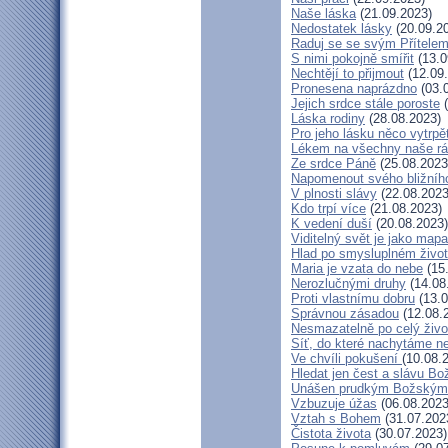
Naše láska
(21.09.2023)
Nedostatek lásky
(20.09.2
Raduj se se svým Přítele
S nimi pokojně smířit
(13.0
Nechtějí to přijmout
(12.09
Pronesena naprázdno
(03.
Jejich srdce stále poroste
(
Láska rodiny
(28.08.2023)
Pro jeho lásku něco vytrpě
Lékem na všechny naše r
Ze srdce Páně
(25.08.2023
Napomenout svého bližníh
V plnosti slávy
(22.08.2023
Kdo trpí více
(21.08.2023)
K vedení duší
(20.08.2023)
Viditelný svět je jako mapa
Hlad po smysluplném živo
Maria je vzata do nebe
(15
Nerozlučnými druhy
(14.08
Proti vlastnímu dobru
(13.0
Správnou zásadou
(12.08.
Nesmazatelně po celý živo
Síť, do které nachytáme ne
Ve chvíli pokušení
(10.08.
Hledat jen čest a slávu Bo
Unášen prudkým Božským
Vzbuzuje úžas
(06.08.2023
Vztah s Bohem
(31.07.202
Čistota života
(30.07.2023)