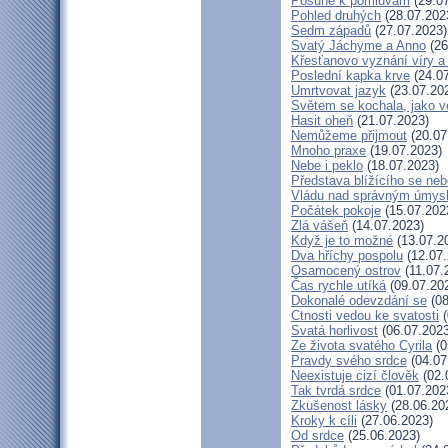
Posune k pomluvám
(29.07
Pohled druhých
(28.07.202
Sedm západů
(27.07.2023)
Svatý Jáchyme a Anno
(26
Křesťanovo vyznání víry a
Poslední kapka krve
(24.07
Umrtvovat jazyk
(23.07.20
Světem se kochala, jako ve
Hasit oheň
(21.07.2023)
Nemůžeme přijmout
(20.07
Mnoho praxe
(19.07.2023)
Nebe i peklo
(18.07.2023)
Představa blížícího se neb
Vládu nad správným úmys
Počátek pokoje
(15.07.202
Zlá vášeň
(14.07.2023)
Když je to možné
(13.07.2
Dva hříchy pospolu
(12.07.
Osamocený ostrov
(11.07.
Čas rychle utíká
(09.07.20
Dokonalé odevzdání se
(08
Ctnosti vedou ke svatosti
(
Svatá horlivost
(06.07.2023
Ze života svatého Cyrila
(0
Pravdy svého srdce
(04.07
Neexistuje cizí člověk
(02.
Tak tvrdá srdce
(01.07.202
Zkušenost lásky
(28.06.20
Kroky k cíli
(27.06.2023)
Od srdce
(25.06.2023)