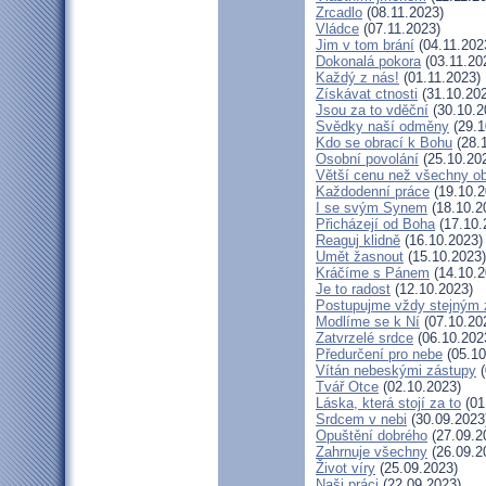
Zrcadlo
(08.11.2023)
Vládce
(07.11.2023)
Jim v tom brání
(04.11.202
Dokonalá pokora
(03.11.20
Každý z nás!
(01.11.2023)
Získávat ctnosti
(31.10.20
Jsou za to vděční
(30.10.2
Svědky naší odměny
(29.1
Kdo se obrací k Bohu
(28.
Osobní povolání
(25.10.20
Větší cenu než všechny ob
Každodenní práce
(19.10.2
I se svým Synem
(18.10.2
Přicházejí od Boha
(17.10.
Reaguj klidně
(16.10.2023)
Umět žasnout
(15.10.2023)
Kráčíme s Pánem
(14.10.2
Je to radost
(12.10.2023)
Postupujme vždy stejným
Modlíme se k Ní
(07.10.20
Zatvrzelé srdce
(06.10.202
Předurčení pro nebe
(05.10
Vítán nebeskými zástupy
(
Tvář Otce
(02.10.2023)
Láska, která stojí za to
(01
Srdcem v nebi
(30.09.2023
Opuštění dobrého
(27.09.2
Zahrnuje všechny
(26.09.2
Život víry
(25.09.2023)
Naši práci
(22.09.2023)