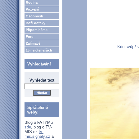
Rodina
Pozvání
Osobnosti
Boží doteky
Připomínáme
Foto
Zajímavé
Kdo svůj ži
15 nejčtenějších
Vyhledávání
Vyhledat text
Spřátelené
weby:
Blog o FATYMu
zde
, blog o TV-
MIS.cz
tv-
mis.signaly.cz
a