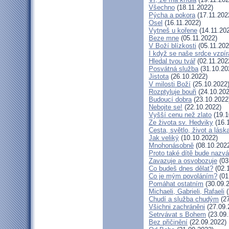
Všechno
(18.11.2022)
Pýcha a pokora
(17.11.202
Osel
(16.11.2022)
Vytneš u kořene
(14.11.20
Beze mne
(05.11.2022)
V Boží blízkosti
(05.11.202
I když se naše srdce vzpír
Hledal tvou tvář
(02.11.202
Posvátná služba
(31.10.20
Jistota
(26.10.2022)
V milosti Boží
(25.10.2022
Rozptyluje bouři
(24.10.202
Budoucí dobra
(23.10.2022
Nebojte se!
(22.10.2022)
Vyšší cenu než zlato
(19.1
Ze života sv. Hedviky
(16.
Cesta, světlo, život a lásk
Jak veliký
(10.10.2022)
Mnohonásobně
(08.10.202
Proto také dítě bude nazv
Zavazuje a osvobozuje
(03
Co budeš dnes dělat?
(02.
Co je mým povoláním?
(01
Pomáhat ostatním
(30.09.
Michaeli, Gabrieli, Rafaeli
(
Chudí a služba chudým
(27
Všichni zachráněni
(27.09.
Setrvávat s Bohem
(23.09.
Bez přičinění
(22.09.2022)