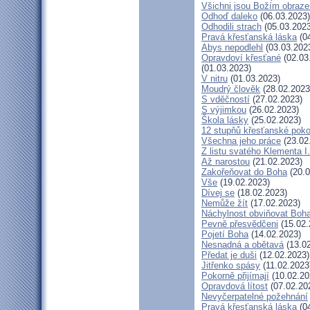
Všichni jsou Božím obraz
Odhoď daleko
(06.03.2023)
Odhodili strach
(05.03.2023
Pravá křesťanská láska
(04
Abys nepodlehl
(03.03.202
Opravdoví křesťané
(02.03
(01.03.2023)
V nitru
(01.03.2023)
Moudrý člověk
(28.02.2023
S vděčností
(27.02.2023)
S výjimkou
(26.02.2023)
Škola lásky
(25.02.2023)
12 stupňů křesťanské poko
Všechna jeho práce
(23.02
Z listu svatého Klementa I.
Až narostou
(21.02.2023)
Zakořeňovat do Boha
(20.0
Vše
(19.02.2023)
Dívej se
(18.02.2023)
Nemůže žít
(17.02.2023)
Náchylnost obviňovat Boh
Pevně přesvědčeni
(15.02.
Pojetí Boha
(14.02.2023)
Nesnadná a obětavá
(13.02
Předat je duši
(12.02.2023)
Jitřenko spásy
(11.02.2023
Pokorně přijímají
(10.02.20
Opravdová lítost
(07.02.20
Nevyčerpatelné požehnání
Pravá křesťanská láska
(04