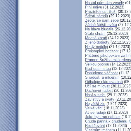
Nastal nám den veselý
(01
Plní údivu
(31.12.2023)
Prozřetelnost Boží
(30.12.
Štěstí národů
(29.12.2023)
Zeptej se sám sebe
(28.12
Žádné štěstí světa
(27.12.
Na hlavu bludaře
(26.12.20
Stále chrání
(25.12.2023)
Mocná zbraň
(24.12.2023)
Z jeho dobroty
(22.12.2023
Nikdy nedělej
(21.12.2023)
Překvapivý horizont
(17.12
Přičteno jako pokání za hř
Pramen Božího milosrdens
Velkou oporou
(14.12.2023
Buď optimistou
(13.12.202
Dobudeme věčnost
(11.12.
S radostí a mlčením
(10.12
Odhaluje plán svatosti
(05.
Učí se milovat
(30.11.2023
Duchovní radost
(30.11.20
Nosí v srdci
(29.11.2023)
Závistivý a svatý
(20.11.20
Největší zlo
(19.11.2023)
Velké věci
(18.11.2023)
Ať se raduje
(17.11.2023)
Jako bys mu nabízel
(16.1
Chudá panna k chudému Kr
Rozlišování
(12.11.2023)
Vlastním jménem
(11.11.2