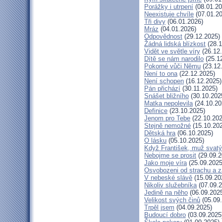
Porážky i utrpení
(08.01.20
Neexistuje chvíle
(07.01.20
Tři divy
(06.01.2026)
Mráz
(04.01.2026)
Odpovědnost
(29.12.2025)
Žádná lidská blízkost
(28.1
Vidět ve světle víry
(26.12
Dítě se nám narodilo
(25.1
Pokorné vůči Němu
(23.12
Není to ona
(22.12.2025)
Není schopen
(16.12.2025)
Pán přichází
(30.11.2025)
Snášet bližního
(30.10.202
Matka nepolevila
(24.10.20
Definice
(23.10.2025)
Jenom pro Tebe
(22.10.202
Stejně nemožné
(15.10.20
Dětská hra
(06.10.2025)
O lásku
(05.10.2025)
Když František, muž svatý
Nebojme se prosit
(29.09.2
Jako moje víra
(25.09.2025
Osvobozeni od strachu a z
V nebeské slávě
(15.09.20
Nikoliv služebníka
(07.09.2
Jedině na něho
(06.09.202
Velikost svých činů
(05.09
Trpěl jsem
(04.09.2025)
Budoucí dobro
(03.09.2025