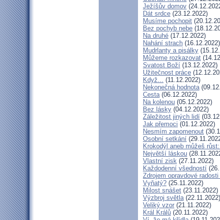
Ježíšův domov
(24.12.202
Dát srdce
(23.12.2022)
Musíme pochopit
(20.12.20
Bez pochyb nebe
(18.12.2
Na druhé
(17.12.2022)
Nahání strach
(16.12.2022)
Mudrlanty a pisálky
(15.12
Můžeme rozkazovat
(14.12
Svatost Boží
(13.12.2022)
Užitečnost práce
(12.12.20
Když...
(11.12.2022)
Nekonečná hodnota
(09.12
Cesta
(06.12.2022)
Na kolenou
(05.12.2022)
Bez lásky
(04.12.2022)
Záležitost jiných lidí
(03.12
Jak přemoci
(01.12.2022)
Nesmím zapomenout
(30.1
Osobní setkání
(29.11.202
Krokodýl aneb můžeš růst: 
Největší láskou
(28.11.202
Vlastní zisk
(27.11.2022)
Každodenní všedností
(26.
Zdrojem opravdové radosti 
Vyňatý?
(25.11.2022)
Milost snášet
(23.11.2022)
Výzbroj světla
(22.11.2022
Veliký vzor
(21.11.2022)
Král Králů
(20.11.2022)
Ví, že má křídla
(19.11.202