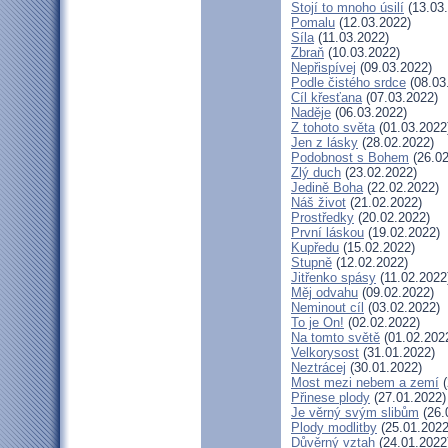
Stojí to mnoho úsilí
(13.03
Pomalu
(12.03.2022)
Síla
(11.03.2022)
Zbraň
(10.03.2022)
Nepřispívej
(09.03.2022)
Podle čistého srdce
(08.03
Cíl křesťana
(07.03.2022)
Naděje
(06.03.2022)
Z tohoto světa
(01.03.2022
Jen z lásky
(28.02.2022)
Podobnost s Bohem
(26.02
Zlý duch
(23.02.2022)
Jedině Boha
(22.02.2022)
Náš život
(21.02.2022)
Prostředky
(20.02.2022)
První láskou
(19.02.2022)
Kupředu
(15.02.2022)
Stupně
(12.02.2022)
Jitřenko spásy
(11.02.2022
Měj odvahu
(09.02.2022)
Neminout cíl
(03.02.2022)
To je On!
(02.02.2022)
Na tomto světě
(01.02.202
Velkorysost
(31.01.2022)
Neztrácej
(30.01.2022)
Most mezi nebem a zemí
(
Přinese plody
(27.01.2022)
Je věrný svým slibům
(26.
Plody modlitby
(25.01.2022
Důvěrný vztah
(24.01.2022