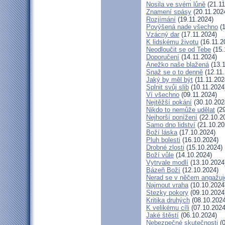
Nosila ve svém lůně
(21.11
Znamení spásy
(20.11.202
Rozjímání
(19.11.2024)
Povýšená nade všechno
(1
Vzácný dar
(17.11.2024)
K lidskému životu
(16.11.2
Neodloučit se od Tebe
(15.
Doporučení
(14.11.2024)
Anežko naše blažená
(13.1
Snaž se o to denně
(12.11.
Jaký by měl být
(11.11.202
Splnit svůj slib
(10.11.2024
Ví všechno
(09.11.2024)
Nejtěžší pokání
(30.10.202
Nikdo to nemůže udělat
(29
Nejhorší ponížení
(22.10.2
Samo dno lidství
(21.10.20
Boží láska
(17.10.2024)
Pluh bolesti
(16.10.2024)
Drobné zlosti
(15.10.2024)
Boží vůle
(14.10.2024)
Vytrvale modlí
(13.10.2024
Bázeň Boží
(12.10.2024)
Nerad se v něčem angažuj
Najmout vraha
(10.10.2024
Stezky pokory
(09.10.2024
Kritika druhých
(08.10.2024
K velikému cíli
(07.10.2024
Jaké štěstí
(06.10.2024)
Nebezpečné skutečnosti
(0