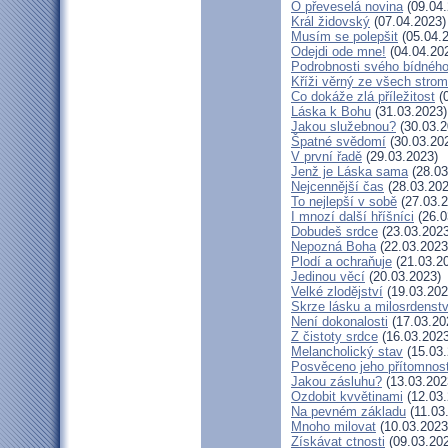
Ó převeselá novina
(09.04.
Král židovský
(07.04.2023)
Musím se polepšit
(05.04.
Odejdi ode mne!
(04.04.20
Podrobnosti svého bídného
Kříži věrný ze všech stro
Co dokáže zlá příležitost
(0
Láska k Bohu
(31.03.2023)
Jakou služebnou?
(30.03.2
Špatné svědomí
(30.03.20
V první řadě
(29.03.2023)
Jenž je Láska sama
(28.03
Nejcennější čas
(28.03.202
To nejlepší v sobě
(27.03.2
I mnozí další hříšníci
(26.0
Dobudeš srdce
(23.03.2023
Nepozná Boha
(22.03.2023
Plodí a ochraňuje
(21.03.2
Jedinou věcí
(20.03.2023)
Velké zlodějství
(19.03.202
Skrze lásku a milosrdenstv
Není dokonalosti
(17.03.20
Z čistoty srdce
(16.03.2023
Melancholický stav
(15.03.
Posvěceno jeho přítomnost
Jakou zásluhu?
(13.03.202
Ozdobit kvvětinami
(12.03.
Na pevném základu
(11.03
Mnoho milovat
(10.03.2023
Získávat ctnosti
(09.03.20