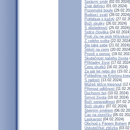
Správný směr
(02.03.2024)
Znát definici
(01.03.2024)
Pozemské bouře
(29.02.20
Budoucí svatí
(28.02.2024)
Potřebuje ji každý
(27.02.2
Boží skutky
(26.02.2024)
S důsledností
(25.02.2024)
Srdce člověka
(24.02.2024
Proti zlu ne proti hříšníkovi
Z celého světa
(22.02.2024
Ale také sebe
(21.02.2024)
Štěstí na zemi
(20.02.2024
Prosili o pomoc
(19.02.202
Skutečnost našeho života
Příkladný život
(17.02.2024
Cenu skutků
(16.02.2024)
Za pár let nebo dní
(15.02.
Pohleďme na Kristovu kre
S radostí
(13.02.2024)
Můžeš těžce klesnout
(12.
Přijmout odlišnost
(11.02.2
Duchovní boj
(10.02.2024)
Smysl života
(10.02.2024)
Boží spravedlnost
(07.02.2
Boží skutky
(07.02.2024)
Stejným směrem
(06.02.20
Čas na sluníčku
(05.02.20
Laskavost
(04.02.2024)
Obchod s Pánem Bohem
(
Uskutečňují zblízka
(03.02