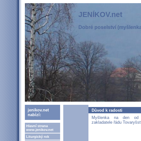
JENÍKOV.net
Dobré poselství (myšlenka,
jenikov.net
Důvod k radosti
nabízí:
Myšlenka na den od 
zakladatele řádu Tovaryšst
Hlavní strana
www.jenikov.net
Liturgický rok