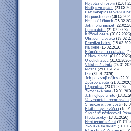
Největší ohrožení
(11.04.2
Naděje ve spásu
(29.03.20
Bez sebeprosazování a bez
Na poušti duše
(08.03.2026
Nejslabší článek
(23.02.20
Jak mohu přispět
(22.02.20
I pro ostatní
(21.02.2026)
Křížová cesta
(20.02.2026)
Obrácení člověka
(19.02.2
Pravdivá bolest
(18.02.202
Na sebe
(15.02.2026)
Průměrnost a nedbalost
(14
Církev si váží
(01.02.2026)
O cokoli žádá
(31.01.2026)
Větší než ztráta
(25.01.202
Možná
(24.01.2026)
Dar
(23.01.2026)
Jak potvrzují dějiny
(22.01
Způsob života
(21.01.2026
Připomínat
(20.01.2026)
Zkroť také mne
(19.01.202
Jak nejlépe umíte
(18.01.2
Ve zmatcích tohoto světa
(
S láskou a trpělivostí
(16.0
Kteří mi byli svěřeni
(15.01
Společně následovali Pána
Hledá osoby
(13.01.2026)
Není jediné řešení
(11.01.2
Zkouška se sýrem
(10.01.
Kým skutečně jsme
(09.01