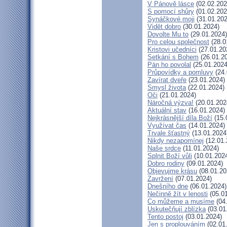
V Pánově lásce
(02.02.202
S pomocí shůry
(01.02.202
Synáčkové moji
(31.01.202
Vidět dobro
(30.01.2024)
Dovolte Mu to
(29.01.2024)
Pro celou společnost
(28.0
Kristovi učedníci
(27.01.20
Setkání s Bohem
(26.01.2
Pán ho povolal
(25.01.2024
Průpovídky a pomluvy
(24.
Zavírat dveře
(23.01.2024)
Smysl života
(22.01.2024)
Oči
(21.01.2024)
Náročná výzva!
(20.01.202
Aktuální stav
(16.01.2024)
Nejkrásnější díla Boží
(15.
Využívat čas
(14.01.2024)
Trvale šťastný
(13.01.2024
Nikdy nezapomínej
(12.01.
Naše srdce
(11.01.2024)
Splnit Boží vůli
(10.01.202
Dobro rodiny
(09.01.2024)
Objevujme krásu
(08.01.20
Zavržení
(07.01.2024)
Dnešního dne
(06.01.2024)
Nečinně žít v lenosti
(05.01
Co můžeme a musíme
(04
Uskutečňují zblízka
(03.01
Tento postoj
(03.01.2024)
Jen s proplouváním
(02.01