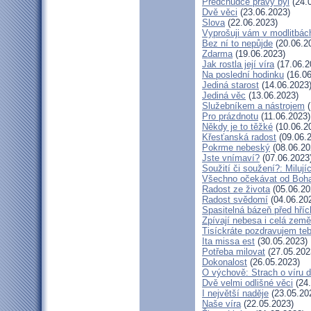
Předchůdce pravý byl
(24.
Dvě věci
(23.06.2023)
Slova
(22.06.2023)
Vyprošuji vám v modlitbác
Bez ní to nepůjde
(20.06.2
Zdarma
(19.06.2023)
Jak rostla její víra
(17.06.2
Na poslední hodinku
(16.06
Jediná starost
(14.06.2023
Jediná věc
(13.06.2023)
Služebníkem a nástrojem
(
Pro prázdnotu
(11.06.2023)
Někdy je to těžké
(10.06.2
Křesťanská radost
(09.06.
Pokrme nebeský
(08.06.20
Jste vnímaví?
(07.06.2023
Soužití či soužení?: Milují
Všechno očekávat od Boh
Radost ze života
(05.06.20
Radost svědomí
(04.06.20
Spasitelná bázeň před hří
Zpívají nebesa i celá země
Tisíckráte pozdravujem teb
Ita missa est
(30.05.2023)
Potřeba milovat
(27.05.202
Dokonalost
(26.05.2023)
O výchově: Strach o víru dě
Dvě velmi odlišné věci
(24.
I největší naděje
(23.05.20
Naše víra
(22.05.2023)