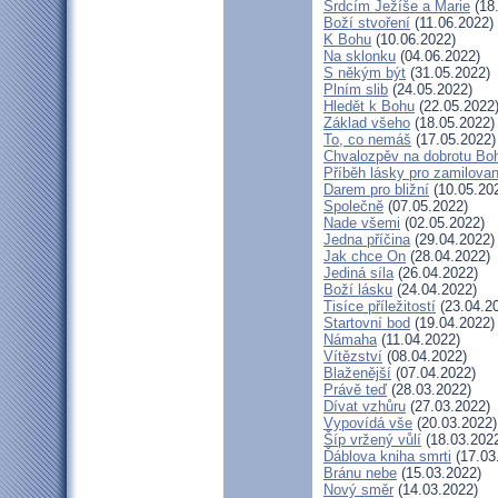
Srdcím Ježíše a Marie
(18
Boží stvoření
(11.06.2022)
K Bohu
(10.06.2022)
Na sklonku
(04.06.2022)
S někým být
(31.05.2022)
Plním slib
(24.05.2022)
Hledět k Bohu
(22.05.2022
Základ všeho
(18.05.2022)
To, co nemáš
(17.05.2022)
Chvalozpěv na dobrotu Bo
Příběh lásky pro zamilova
Darem pro bližní
(10.05.20
Společně
(07.05.2022)
Nade všemi
(02.05.2022)
Jedna příčina
(29.04.2022)
Jak chce On
(28.04.2022)
Jediná síla
(26.04.2022)
Boží lásku
(24.04.2022)
Tisíce příležitostí
(23.04.2
Startovní bod
(19.04.2022)
Námaha
(11.04.2022)
Vítězství
(08.04.2022)
Blaženější
(07.04.2022)
Právě teď
(28.03.2022)
Dívat vzhůru
(27.03.2022)
Vypovídá vše
(20.03.2022)
Šíp vržený vůlí
(18.03.202
Ďáblova kniha smrti
(17.03
Bránu nebe
(15.03.2022)
Nový směr
(14.03.2022)