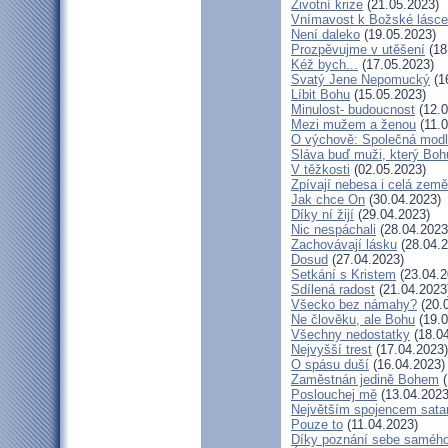
Životní krize
(21.05.2023)
Vnímavost k Božské lásce.
Není daleko
(19.05.2023)
Prozpěvujme v utěšení
(18
Kéž bych...
(17.05.2023)
Svatý Jene Nepomucký
(1
Líbit Bohu
(15.05.2023)
Minulost- budoucnost
(12.0
Mezi mužem a ženou
(11.0
O výchově: Společná modlit
Sláva buď muži, který Bohu
V těžkosti
(02.05.2023)
Zpívají nebesa i celá země
Jak chce On
(30.04.2023)
Díky ní žijí
(29.04.2023)
Nic nespáchali
(28.04.2023
Zachovávají lásku
(28.04.2
Dosud
(27.04.2023)
Setkání s Kristem
(23.04.2
Sdílená radost
(21.04.2023
Všecko bez námahy?
(20.
Ne člověku, ale Bohu
(19.0
Všechny nedostatky
(18.04
Nejvyšší trest
(17.04.2023)
O spásu duší
(16.04.2023)
Zaměstnán jedině Bohem
(
Poslouchej mě
(13.04.2023
Největším spojencem sata
Pouze to
(11.04.2023)
Díky poznání sebe saméh