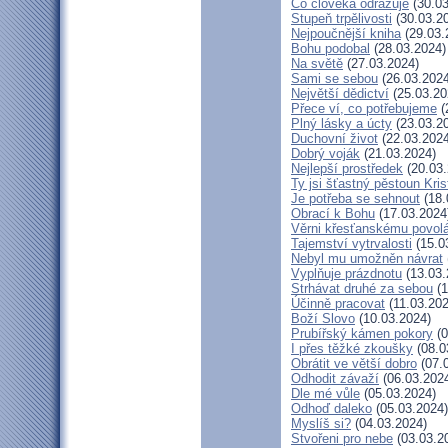
Co člověka odrazuje
(30.03
Stupeň trpělivosti
(30.03.2
Nejpoučnější kniha
(29.03.
Bohu podobal
(28.03.2024)
Na světě
(27.03.2024)
Sami se sebou
(26.03.2024
Největší dědictví
(25.03.20
Přece ví, co potřebujeme
(
Plný lásky a úcty
(23.03.2
Duchovní život
(22.03.2024
Dobrý voják
(21.03.2024)
Nejlepší prostředek
(20.03.
Ty jsi šťastný pěstoun Kri
Je potřeba se sehnout
(18.
Obrací k Bohu
(17.03.2024
Věrni křesťanskému povol
Tajemství vytrvalosti
(15.0
Nebyl mu umožněn návrat
Vyplňuje prázdnotu
(13.03.
Strhávat druhé za sebou
(1
Účinně pracovat
(11.03.202
Boží Slovo
(10.03.2024)
Prubířský kámen pokory
(0
I přes těžké zkoušky
(08.0
Obrátit ve větší dobro
(07.
Odhodit závaží
(06.03.202
Dle mé vůle
(05.03.2024)
Odhoď daleko
(05.03.2024)
Myslíš si?
(04.03.2024)
Stvořeni pro nebe
(03.03.2