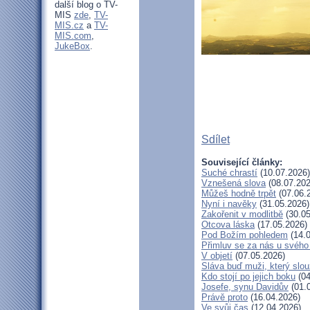
další blog o TV-
MIS
zde
,
TV-
MIS.cz
a
TV-
MIS.com
,
JukeBox
.
Sdílet
Související články:
Suché chrastí
(10.07.2026)
Vznešená slova
(08.07.202
Můžeš hodně trpět
(07.06.
Nyní i navěky
(31.05.2026)
Zakořenit v modlitbě
(30.05
Otcova láska
(17.05.2026)
Pod Božím pohledem
(14.0
Přimluv se za nás u svéh
V objetí
(07.05.2026)
Sláva buď muži, který slou
Kdo stojí po jejich boku
(04
Josefe, synu Davidův
(01.
Právě proto
(16.04.2026)
Ve svůj čas
(12.04.2026)