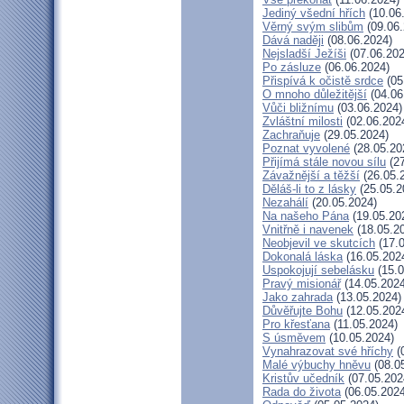
Jediný všední hřích
(10.06
Věrný svým slibům
(09.06.
Dává naději
(08.06.2024)
Nejsladší Ježíši
(07.06.202
Po zásluze
(06.06.2024)
Přispívá k očistě srdce
(05
O mnoho důležitější
(04.06
Vůči bližnímu
(03.06.2024)
Zvláštní milosti
(02.06.202
Zachraňuje
(29.05.2024)
Poznat vyvolené
(28.05.20
Přijímá stále novou sílu
(27
Závažnější a těžší
(26.05.
Děláš-li to z lásky
(25.05.2
Nezahálí
(20.05.2024)
Na našeho Pána
(19.05.20
Vnitřně i navenek
(18.05.2
Neobjevil ve skutcích
(17.0
Dokonalá láska
(16.05.202
Uspokojují sebelásku
(15.0
Pravý misionář
(14.05.2024
Jako zahrada
(13.05.2024)
Důvěřujte Bohu
(12.05.202
Pro křesťana
(11.05.2024)
S úsměvem
(10.05.2024)
Vynahrazovat své hříchy
(
Malé výbuchy hněvu
(08.0
Kristův učedník
(07.05.202
Rada do života
(06.05.2024