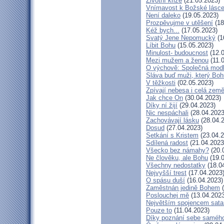
Životní krize
(21.05.2023)
Vnímavost k Božské lásce.
Není daleko
(19.05.2023)
Prozpěvujme v utěšení
(18
Kéž bych...
(17.05.2023)
Svatý Jene Nepomucký
(1
Líbit Bohu
(15.05.2023)
Minulost- budoucnost
(12.0
Mezi mužem a ženou
(11.
O výchově: Společná modlit
Sláva buď muži, který Bohu
V těžkosti
(02.05.2023)
Zpívají nebesa i celá zem
Jak chce On
(30.04.2023)
Díky ní žijí
(29.04.2023)
Nic nespáchali
(28.04.2023
Zachovávají lásku
(28.04.
Dosud
(27.04.2023)
Setkání s Kristem
(23.04.2
Sdílená radost
(21.04.2023
Všecko bez námahy?
(20.
Ne člověku, ale Bohu
(19.0
Všechny nedostatky
(18.0
Nejvyšší trest
(17.04.2023
O spásu duší
(16.04.2023)
Zaměstnán jedině Bohem
(
Poslouchej mě
(13.04.2023
Největším spojencem sata
Pouze to
(11.04.2023)
Díky poznání sebe saméh