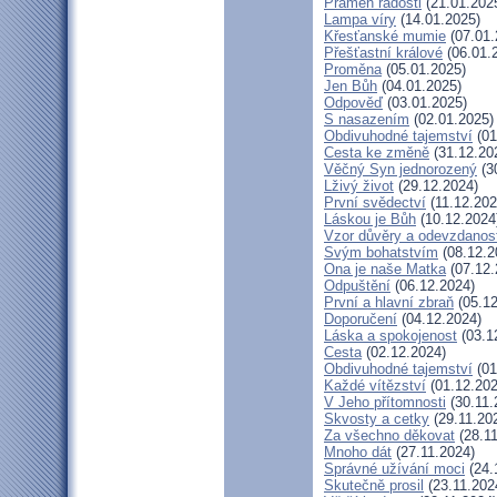
Pramen radosti
(21.01.202
Lampa víry
(14.01.2025)
Křesťanské mumie
(07.01.
Přešťastní králové
(06.01.
Proměna
(05.01.2025)
Jen Bůh
(04.01.2025)
Odpověď
(03.01.2025)
S nasazením
(02.01.2025)
Obdivuhodné tajemství
(01
Cesta ke změně
(31.12.20
Věčný Syn jednorozený
(3
Lživý život
(29.12.2024)
První svědectví
(11.12.202
Láskou je Bůh
(10.12.2024
Vzor důvěry a odevzdanost
Svým bohatstvím
(08.12.2
Ona je naše Matka
(07.12.
Odpuštění
(06.12.2024)
První a hlavní zbraň
(05.12
Doporučení
(04.12.2024)
Láska a spokojenost
(03.1
Cesta
(02.12.2024)
Obdivuhodné tajemství
(01
Každé vítězství
(01.12.202
V Jeho přítomnosti
(30.11.
Skvosty a cetky
(29.11.20
Za všechno děkovat
(28.11
Mnoho dát
(27.11.2024)
Správné užívání moci
(24.
Skutečně prosil
(23.11.202