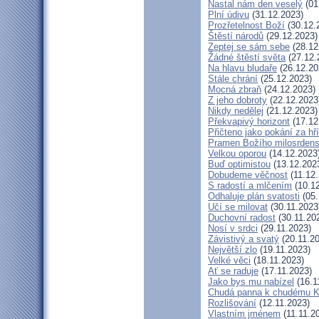
Nastal nám den veselý
(01
Plní údivu
(31.12.2023)
Prozřetelnost Boží
(30.12.
Štěstí národů
(29.12.2023)
Zeptej se sám sebe
(28.12
Žádné štěstí světa
(27.12.
Na hlavu bludaře
(26.12.20
Stále chrání
(25.12.2023)
Mocná zbraň
(24.12.2023)
Z jeho dobroty
(22.12.2023
Nikdy nedělej
(21.12.2023)
Překvapivý horizont
(17.12
Přičteno jako pokání za hř
Pramen Božího milosrdens
Velkou oporou
(14.12.2023
Buď optimistou
(13.12.202
Dobudeme věčnost
(11.12.
S radostí a mlčením
(10.12
Odhaluje plán svatosti
(05.
Učí se milovat
(30.11.2023
Duchovní radost
(30.11.20
Nosí v srdci
(29.11.2023)
Závistivý a svatý
(20.11.2
Největší zlo
(19.11.2023)
Velké věci
(18.11.2023)
Ať se raduje
(17.11.2023)
Jako bys mu nabízel
(16.1
Chudá panna k chudému Kr
Rozlišování
(12.11.2023)
Vlastním jménem
(11.11.2