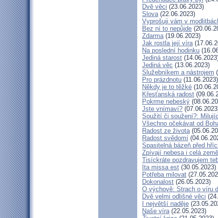
Dvě věci
(23.06.2023)
Slova
(22.06.2023)
Vyprošuji vám v modlitbác
Bez ní to nepůjde
(20.06.2
Zdarma
(19.06.2023)
Jak rostla její víra
(17.06.2
Na poslední hodinku
(16.06
Jediná starost
(14.06.2023
Jediná věc
(13.06.2023)
Služebníkem a nástrojem
(
Pro prázdnotu
(11.06.2023)
Někdy je to těžké
(10.06.2
Křesťanská radost
(09.06.
Pokrme nebeský
(08.06.20
Jste vnímaví?
(07.06.2023
Soužití či soužení?: Milují
Všechno očekávat od Boh
Radost ze života
(05.06.20
Radost svědomí
(04.06.20
Spasitelná bázeň před hří
Zpívají nebesa i celá zem
Tisíckráte pozdravujem te
Ita missa est
(30.05.2023)
Potřeba milovat
(27.05.202
Dokonalost
(26.05.2023)
O výchově: Strach o víru dě
Dvě velmi odlišné věci
(24
I největší naděje
(23.05.20
Naše víra
(22.05.2023)