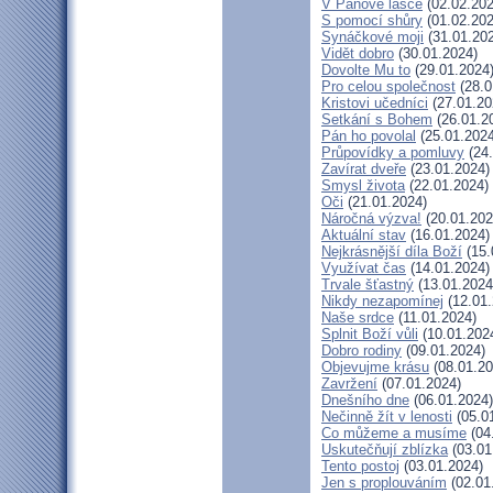
V Pánově lásce
(02.02.202
S pomocí shůry
(01.02.202
Synáčkové moji
(31.01.20
Vidět dobro
(30.01.2024)
Dovolte Mu to
(29.01.2024
Pro celou společnost
(28.0
Kristovi učedníci
(27.01.20
Setkání s Bohem
(26.01.2
Pán ho povolal
(25.01.2024
Průpovídky a pomluvy
(24.
Zavírat dveře
(23.01.2024)
Smysl života
(22.01.2024)
Oči
(21.01.2024)
Náročná výzva!
(20.01.202
Aktuální stav
(16.01.2024)
Nejkrásnější díla Boží
(15.
Využívat čas
(14.01.2024)
Trvale šťastný
(13.01.2024
Nikdy nezapomínej
(12.01.
Naše srdce
(11.01.2024)
Splnit Boží vůli
(10.01.202
Dobro rodiny
(09.01.2024)
Objevujme krásu
(08.01.20
Zavržení
(07.01.2024)
Dnešního dne
(06.01.2024)
Nečinně žít v lenosti
(05.0
Co můžeme a musíme
(04
Uskutečňují zblízka
(03.01
Tento postoj
(03.01.2024)
Jen s proplouváním
(02.01