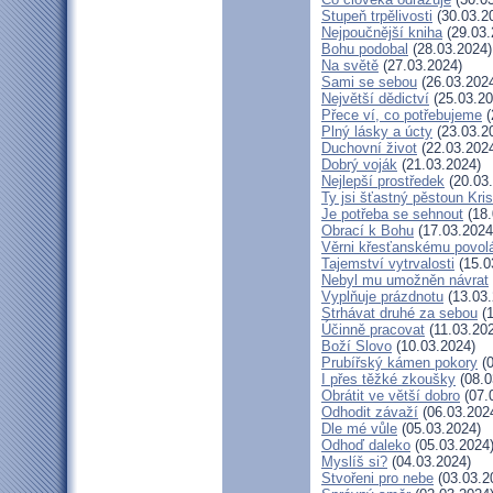
Stupeň trpělivosti
(30.03.2
Nejpoučnější kniha
(29.03.
Bohu podobal
(28.03.2024)
Na světě
(27.03.2024)
Sami se sebou
(26.03.202
Největší dědictví
(25.03.20
Přece ví, co potřebujeme
(
Plný lásky a úcty
(23.03.2
Duchovní život
(22.03.202
Dobrý voják
(21.03.2024)
Nejlepší prostředek
(20.03
Ty jsi šťastný pěstoun Kri
Je potřeba se sehnout
(18.
Obrací k Bohu
(17.03.2024
Věrni křesťanskému povol
Tajemství vytrvalosti
(15.0
Nebyl mu umožněn návrat
Vyplňuje prázdnotu
(13.03.
Strhávat druhé za sebou
(1
Účinně pracovat
(11.03.20
Boží Slovo
(10.03.2024)
Prubířský kámen pokory
(0
I přes těžké zkoušky
(08.0
Obrátit ve větší dobro
(07.
Odhodit závaží
(06.03.202
Dle mé vůle
(05.03.2024)
Odhoď daleko
(05.03.2024
Myslíš si?
(04.03.2024)
Stvořeni pro nebe
(03.03.2