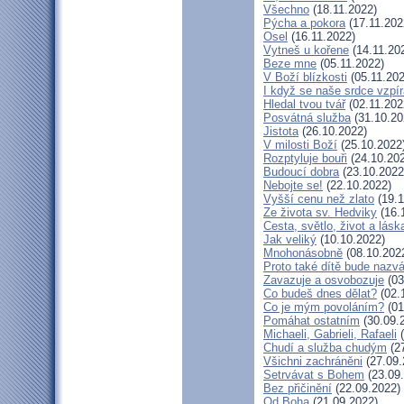
Všechno
(18.11.2022)
Pýcha a pokora
(17.11.202
Osel
(16.11.2022)
Vytneš u kořene
(14.11.20
Beze mne
(05.11.2022)
V Boží blízkosti
(05.11.202
I když se naše srdce vzpír
Hledal tvou tvář
(02.11.202
Posvátná služba
(31.10.20
Jistota
(26.10.2022)
V milosti Boží
(25.10.2022
Rozptyluje bouři
(24.10.20
Budoucí dobra
(23.10.2022
Nebojte se!
(22.10.2022)
Vyšší cenu než zlato
(19.1
Ze života sv. Hedviky
(16.
Cesta, světlo, život a lásk
Jak veliký
(10.10.2022)
Mnohonásobně
(08.10.202
Proto také dítě bude nazv
Zavazuje a osvobozuje
(03
Co budeš dnes dělat?
(02.
Co je mým povoláním?
(01
Pomáhat ostatním
(30.09.
Michaeli, Gabrieli, Rafaeli
(
Chudí a služba chudým
(27
Všichni zachráněni
(27.09.
Setrvávat s Bohem
(23.09
Bez přičinění
(22.09.2022)
Od Boha
(21.09.2022)