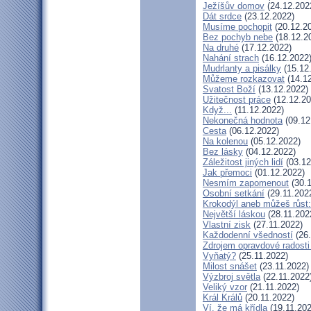
Ježíšův domov
(24.12.202
Dát srdce
(23.12.2022)
Musíme pochopit
(20.12.2
Bez pochyb nebe
(18.12.2
Na druhé
(17.12.2022)
Nahání strach
(16.12.2022
Mudrlanty a pisálky
(15.12
Můžeme rozkazovat
(14.12
Svatost Boží
(13.12.2022)
Užitečnost práce
(12.12.20
Když...
(11.12.2022)
Nekonečná hodnota
(09.12
Cesta
(06.12.2022)
Na kolenou
(05.12.2022)
Bez lásky
(04.12.2022)
Záležitost jiných lidí
(03.12
Jak přemoci
(01.12.2022)
Nesmím zapomenout
(30.1
Osobní setkání
(29.11.202
Krokodýl aneb můžeš růst:
Největší láskou
(28.11.202
Vlastní zisk
(27.11.2022)
Každodenní všedností
(26.
Zdrojem opravdové radosti 
Vyňatý?
(25.11.2022)
Milost snášet
(23.11.2022)
Výzbroj světla
(22.11.2022
Veliký vzor
(21.11.2022)
Král Králů
(20.11.2022)
Ví, že má křídla
(19.11.202