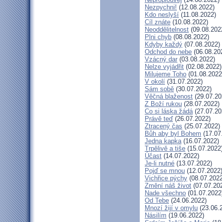
Nezpychni!
(12.08.2022)
Kdo neslyší
(11.08.2022)
Cíl znáte
(10.08.2022)
Neoddělitelnost
(09.08.202
Plni chyb
(08.08.2022)
Kdyby každý
(07.08.2022)
Odchod do nebe
(06.08.20
Vzácný dar
(03.08.2022)
Nelze vyjádřit
(02.08.2022)
Milujeme Toho
(01.08.2022
V okolí
(31.07.2022)
Sám sobě
(30.07.2022)
Věčná blaženost
(29.07.20
Z Boží rukou
(28.07.2022)
Co si láska žádá
(27.07.20
Právě teď
(26.07.2022)
Ztracený čas
(25.07.2022)
Bůh aby byl Bohem
(17.07
Jedna kapka
(16.07.2022)
Trpělivě a tiše
(15.07.2022
Účast
(14.07.2022)
Je-li nutné
(13.07.2022)
Pojď se mnou
(12.07.2022
Vichřice pýchy
(08.07.2022
Změní náš život
(07.07.20
Nade všechno
(01.07.2022
Od Tebe
(24.06.2022)
Mnozí žijí v omylu
(23.06.
Násilím
(19.06.2022)