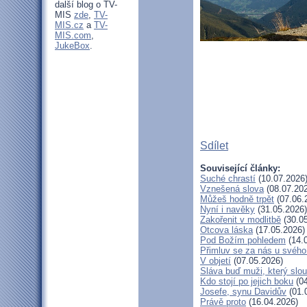
další blog o TV-
MIS
zde
,
TV-
MIS.cz
a
TV-
MIS.com
,
JukeBox
.
Sdílet
Související články:
Suché chrastí
(10.07.2026
Vznešená slova
(08.07.20
Můžeš hodně trpět
(07.06.
Nyní i navěky
(31.05.2026)
Zakořenit v modlitbě
(30.05
Otcova láska
(17.05.2026)
Pod Božím pohledem
(14.
Přimluv se za nás u svéh
V objetí
(07.05.2026)
Sláva buď muži, který slou
Kdo stojí po jejich boku
(04
Josefe, synu Davidův
(01.
Právě proto
(16.04.2026)