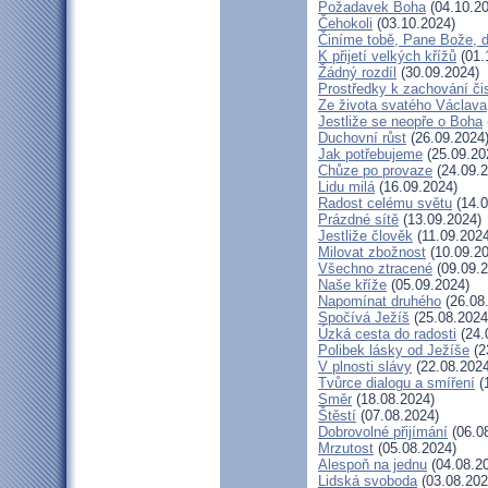
Požadavek Boha
(04.10.20
Čehokoli
(03.10.2024)
Činíme tobě, Pane Bože, 
K přijetí velkých křížů
(01.
Žádný rozdíl
(30.09.2024)
Prostředky k zachování či
Ze života svatého Václava
Jestliže se neopře o Boha
Duchovní růst
(26.09.2024
Jak potřebujeme
(25.09.20
Chůze po provaze
(24.09.2
Lidu milá
(16.09.2024)
Radost celému světu
(14.0
Prázdné sítě
(13.09.2024)
Jestliže člověk
(11.09.2024
Milovat zbožnost
(10.09.20
Všechno ztracené
(09.09.2
Naše kříže
(05.09.2024)
Napomínat druhého
(26.08
Spočívá Ježíš
(25.08.2024
Úzká cesta do radosti
(24.
Polibek lásky od Ježíše
(2
V plnosti slávy
(22.08.2024
Tvůrce dialogu a smíření
(
Směr
(18.08.2024)
Štěstí
(07.08.2024)
Dobrovolné přijímání
(06.0
Mrzutost
(05.08.2024)
Alespoň na jednu
(04.08.2
Lidská svoboda
(03.08.202