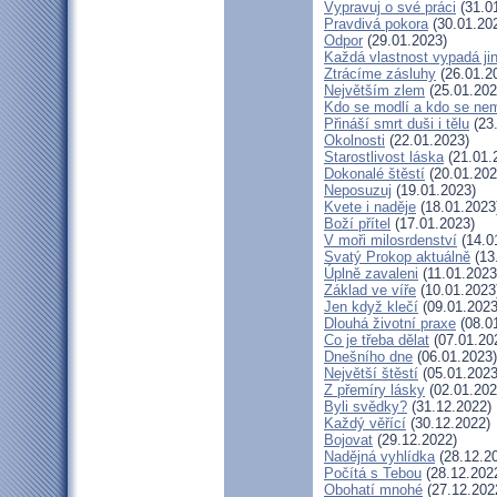
Vypravuj o své práci
(31.0
Pravdivá pokora
(30.01.20
Odpor
(29.01.2023)
Každá vlastnost vypadá ji
Ztrácíme zásluhy
(26.01.2
Největším zlem
(25.01.202
Kdo se modlí a kdo se ne
Přináší smrt duši i tělu
(23
Okolnosti
(22.01.2023)
Starostlivost láska
(21.01.
Dokonalé štěstí
(20.01.202
Neposuzuj
(19.01.2023)
Kvete i naděje
(18.01.2023
Boží přítel
(17.01.2023)
V moři milosrdenství
(14.0
Svatý Prokop aktuálně
(13
Úplně zavaleni
(11.01.2023
Základ ve víře
(10.01.2023
Jen když klečí
(09.01.2023
Dlouhá životní praxe
(08.0
Co je třeba dělat
(07.01.20
Dnešního dne
(06.01.2023)
Největší štěstí
(05.01.2023
Z přemíry lásky
(02.01.202
Byli svědky?
(31.12.2022)
Každý věřící
(30.12.2022)
Bojovat
(29.12.2022)
Nadějná vyhlídka
(28.12.2
Počítá s Tebou
(28.12.202
Obohatí mnohé
(27.12.202