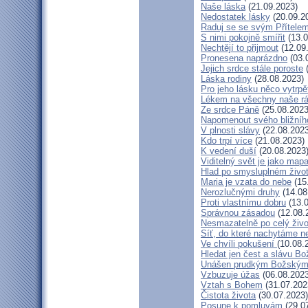
Naše láska
(21.09.2023)
Nedostatek lásky
(20.09.2
Raduj se se svým Přítele
S nimi pokojně smířit
(13.0
Nechtějí to přijmout
(12.09
Pronesena naprázdno
(03.
Jejich srdce stále poroste
(
Láska rodiny
(28.08.2023)
Pro jeho lásku něco vytrpě
Lékem na všechny naše r
Ze srdce Páně
(25.08.2023
Napomenout svého bližníh
V plnosti slávy
(22.08.2023
Kdo trpí více
(21.08.2023)
K vedení duší
(20.08.2023
Viditelný svět je jako map
Hlad po smysluplném živo
Maria je vzata do nebe
(15
Nerozlučnými druhy
(14.08
Proti vlastnímu dobru
(13.0
Správnou zásadou
(12.08.
Nesmazatelně po celý živo
Síť, do které nachytáme ne
Ve chvíli pokušení
(10.08.
Hledat jen čest a slávu Bo
Unášen prudkým Božským
Vzbuzuje úžas
(06.08.2023
Vztah s Bohem
(31.07.202
Čistota života
(30.07.2023)
Posune k pomluvám
(29.0