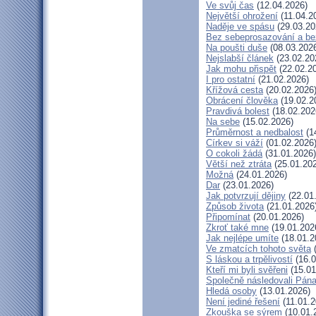
Ve svůj čas
(12.04.2026)
Největší ohrožení
(11.04.2
Naděje ve spásu
(29.03.20
Bez sebeprosazování a bez
Na poušti duše
(08.03.202
Nejslabší článek
(23.02.20
Jak mohu přispět
(22.02.2
I pro ostatní
(21.02.2026)
Křížová cesta
(20.02.2026
Obrácení člověka
(19.02.2
Pravdivá bolest
(18.02.202
Na sebe
(15.02.2026)
Průměrnost a nedbalost
(1
Církev si váží
(01.02.2026
O cokoli žádá
(31.01.2026)
Větší než ztráta
(25.01.20
Možná
(24.01.2026)
Dar
(23.01.2026)
Jak potvrzují dějiny
(22.01
Způsob života
(21.01.2026
Připomínat
(20.01.2026)
Zkroť také mne
(19.01.202
Jak nejlépe umíte
(18.01.2
Ve zmatcích tohoto světa
(
S láskou a trpělivostí
(16.0
Kteří mi byli svěřeni
(15.01
Společně následovali Pán
Hledá osoby
(13.01.2026)
Není jediné řešení
(11.01.2
Zkouška se sýrem
(10.01.