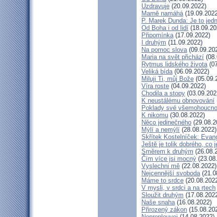
Uzdravuje
(20.09.2022)
Marně namáhá
(19.09.2022
P. Marek Dunda: Je to jedn
Od Boha i od lidí
(18.09.20
Připomínka
(17.09.2022)
I druhým
(11.09.2022)
Na pomoc slova
(09.09.20
Maria na svět přichází
(08.
Rytmus lidského života
(07
Veliká bída
(06.09.2022)
Miluji Ti, můj Bože
(05.09.
Víra roste
(04.09.2022)
Chodila a stopy
(03.09.202
K neustálému obnovování
Poklady své všemohoucno
K nikomu
(30.08.2022)
Něco jedinečného
(29.08.2
Mýlí a nemýlí
(28.08.2022)
Skřítek Kostelníček: Evang
Ještě je tolik dobrého, co 
Směrem k druhým
(26.08.
Čím více jsi mocný
(23.08
Vyslechni mě
(22.08.2022)
Nejcennější svoboda
(21.0
Máme to srdce
(20.08.202
V mysli, v srdci a na rtech
Sloužit druhým
(17.08.202
Naše snaha
(16.08.2022)
Přirozený zákon
(15.08.20
Neproplouvej
(14.08.2022)