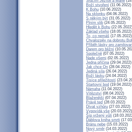
Srdcím Ježíše a Marie
(18
Boží stvoření
(11.06.2022)
K Bohu
(10.06.2022)
Na sklonku
(04.06.2022)
S někým být
(31.05.2022)
Plním slib
(24.05.2022)
Hledět k Bohu
(22.05.2022
Základ všeho
(18.05.2022)
To, co nemáš
(17.05.2022)
Chvalozpěv na dobrotu Bo
Příběh lásky pro zamilova
Darem pro bližní
(10.05.20
Společně
(07.05.2022)
Nade všemi
(02.05.2022)
Jedna příčina
(29.04.2022)
Jak chce On
(28.04.2022)
Jediná síla
(26.04.2022)
Boží lásku
(24.04.2022)
Tisíce příležitostí
(23.04.2
Startovní bod
(19.04.2022)
Námaha
(11.04.2022)
Vítězství
(08.04.2022)
Blaženější
(07.04.2022)
Právě teď
(28.03.2022)
Dívat vzhůru
(27.03.2022)
Vypovídá vše
(20.03.2022)
Šíp vržený vůlí
(18.03.202
Ďáblova kniha smrti
(17.03
Bránu nebe
(15.03.2022)
Nový směr
(14.03.2022)