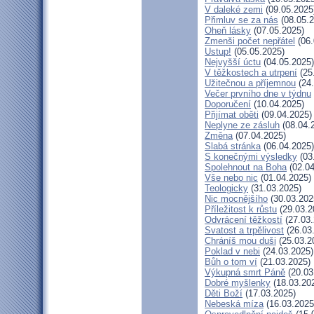
V daleké zemi
(09.05.2025
Přimluv se za nás
(08.05.2
Oheň lásky
(07.05.2025)
Zmenši počet nepřátel
(06.
Ustup!
(05.05.2025)
Nejvyšší úctu
(04.05.2025)
V těžkostech a utrpení
(25
Užitečnou a příjemnou
(24.
Večer prvního dne v týdnu
Doporučení
(10.04.2025)
Přijímat oběti
(09.04.2025)
Neplyne ze zásluh
(08.04.
Změna
(07.04.2025)
Slabá stránka
(06.04.2025)
S konečnými výsledky
(03
Spolehnout na Boha
(02.04
Vše nebo nic
(01.04.2025)
Teologicky
(31.03.2025)
Nic mocnějšího
(30.03.202
Příležitost k růstu
(29.03.2
Odvrácení těžkostí
(27.03.
Svatost a trpělivost
(26.03
Chráníš mou duši
(25.03.2
Poklad v nebi
(24.03.2025)
Bůh o tom ví
(21.03.2025)
Výkupná smrt Páně
(20.03
Dobré myšlenky
(18.03.20
Děti Boží
(17.03.2025)
Nebeská míza
(16.03.2025