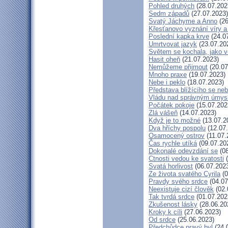
Pohled druhých
(28.07.202
Sedm západů
(27.07.2023)
Svatý Jáchyme a Anno
(26
Křesťanovo vyznání víry a
Poslední kapka krve
(24.0
Umrtvovat jazyk
(23.07.20
Světem se kochala, jako v
Hasit oheň
(21.07.2023)
Nemůžeme přijmout
(20.07
Mnoho praxe
(19.07.2023)
Nebe i peklo
(18.07.2023)
Představa blížícího se ne
Vládu nad správným úmys
Počátek pokoje
(15.07.202
Zlá vášeň
(14.07.2023)
Když je to možné
(13.07.2
Dva hříchy pospolu
(12.07
Osamocený ostrov
(11.07.
Čas rychle utíká
(09.07.20
Dokonalé odevzdání se
(08
Ctnosti vedou ke svatosti
(
Svatá horlivost
(06.07.202
Ze života svatého Cyrila
(0
Pravdy svého srdce
(04.07
Neexistuje cizí člověk
(02.
Tak tvrdá srdce
(01.07.202
Zkušenost lásky
(28.06.20
Kroky k cíli
(27.06.2023)
Od srdce
(25.06.2023)
Předchůdce pravý byl
(24.