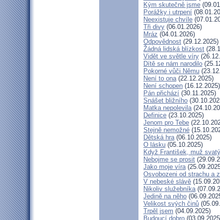
Kým skutečně jsme
(09.01
Porážky i utrpení
(08.01.20
Neexistuje chvíle
(07.01.2
Tři divy
(06.01.2026)
Mráz
(04.01.2026)
Odpovědnost
(29.12.2025)
Žádná lidská blízkost
(28.1
Vidět ve světle víry
(26.12
Dítě se nám narodilo
(25.1
Pokorné vůči Němu
(23.12
Není to ona
(22.12.2025)
Není schopen
(16.12.2025)
Pán přichází
(30.11.2025)
Snášet bližního
(30.10.202
Matka nepolevila
(24.10.20
Definice
(23.10.2025)
Jenom pro Tebe
(22.10.20
Stejně nemožné
(15.10.20
Dětská hra
(06.10.2025)
O lásku
(05.10.2025)
Když František, muž svat
Nebojme se prosit
(29.09.2
Jako moje víra
(25.09.2025
Osvobozeni od strachu a z
V nebeské slávě
(15.09.20
Nikoliv služebníka
(07.09.
Jedině na něho
(06.09.202
Velikost svých činů
(05.09
Trpěl jsem
(04.09.2025)
Budoucí dobro
(03.09.2025