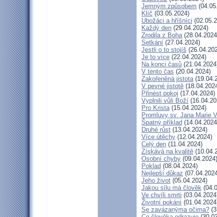
Jemným způsobem
(04.05
Klíč
(03.05.2024)
Ubožáci a hříšníci
(02.05.2
Každý den
(29.04.2024)
Zrodila z Boha
(28.04.2024
Setkání
(27.04.2024)
Jestli o to stojíš
(26.04.20
Je to více
(22.04.2024)
Na konci časů
(21.04.2024
V tento čas
(20.04.2024)
Zakořeněná jistota
(19.04.
V pevné jistotě
(18.04.202
Přinést pokoj
(17.04.2024)
Vyplnili vůli Boží
(16.04.20
Pro Krista
(15.04.2024)
Promluvy sv. Jana Marie Vi
Špatný příklad
(14.04.2024
Druhé růst
(13.04.2024)
Více útěchy
(12.04.2024)
Celý den
(11.04.2024)
Získává na kvalitě
(10.04.
Osobní chyby
(09.04.2024
Poklad
(08.04.2024)
Nejlepší důkaz
(07.04.2024
Jeho život
(05.04.2024)
Jakou sílu má člověk
(04.0
Ve chvíli smrti
(03.04.2024
Životní pokání
(01.04.2024
Se zavázanýma očima?
(3
Co člověka odrazuje
(30.03