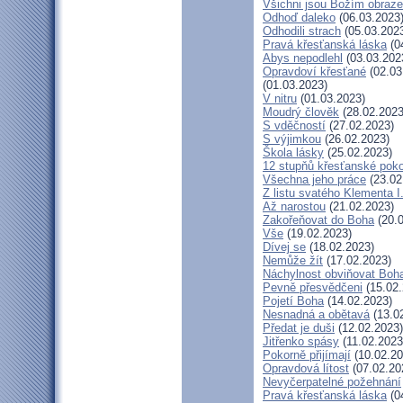
Všichni jsou Božím obraz
Odhoď daleko
(06.03.2023
Odhodili strach
(05.03.202
Pravá křesťanská láska
(0
Abys nepodlehl
(03.03.202
Opravdoví křesťané
(02.03
(01.03.2023)
V nitru
(01.03.2023)
Moudrý člověk
(28.02.2023
S vděčností
(27.02.2023)
S výjimkou
(26.02.2023)
Škola lásky
(25.02.2023)
12 stupňů křesťanské pok
Všechna jeho práce
(23.02
Z listu svatého Klementa I
Až narostou
(21.02.2023)
Zakořeňovat do Boha
(20.0
Vše
(19.02.2023)
Dívej se
(18.02.2023)
Nemůže žít
(17.02.2023)
Náchylnost obviňovat Boh
Pevně přesvědčeni
(15.02.
Pojetí Boha
(14.02.2023)
Nesnadná a obětavá
(13.0
Předat je duši
(12.02.2023)
Jitřenko spásy
(11.02.2023
Pokorně přijímají
(10.02.20
Opravdová lítost
(07.02.20
Nevyčerpatelné požehnání
Pravá křesťanská láska
(0