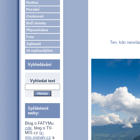
Rodina
Pozvání
Osobnosti
Boží doteky
Připomínáme
Foto
Ten, kdo neovlád
Zajímavé
15 nejčtenějších
Vyhledávání
Vyhledat text
Spřátelené
weby:
Blog o FATYMu
zde
, blog o TV-
MIS.cz
tv-
mis.signaly.cz
a