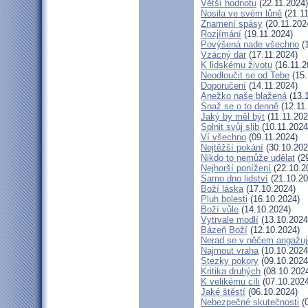
Větší hodnotu
(22.11.2024)
Nosila ve svém lůně
(21.11
Znamení spásy
(20.11.202
Rozjímání
(19.11.2024)
Povýšená nade všechno
(1
Vzácný dar
(17.11.2024)
K lidskému životu
(16.11.2
Neodloučit se od Tebe
(15.
Doporučení
(14.11.2024)
Anežko naše blažená
(13.
Snaž se o to denně
(12.11
Jaký by měl být
(11.11.202
Splnit svůj slib
(10.11.2024
Ví všechno
(09.11.2024)
Nejtěžší pokání
(30.10.202
Nikdo to nemůže udělat
(29
Nejhorší ponížení
(22.10.2
Samo dno lidství
(21.10.20
Boží láska
(17.10.2024)
Pluh bolesti
(16.10.2024)
Boží vůle
(14.10.2024)
Vytrvale modlí
(13.10.2024
Bázeň Boží
(12.10.2024)
Nerad se v něčem angažuj
Najmout vraha
(10.10.2024
Stezky pokory
(09.10.2024
Kritika druhých
(08.10.202
K velikému cíli
(07.10.2024
Jaké štěstí
(06.10.2024)
Nebezpečné skutečnosti
(0