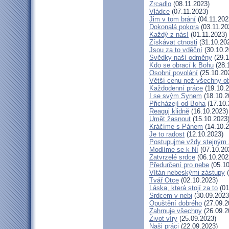
Zrcadlo
(08.11.2023)
Vládce
(07.11.2023)
Jim v tom brání
(04.11.202
Dokonalá pokora
(03.11.20
Každý z nás!
(01.11.2023)
Získávat ctnosti
(31.10.20
Jsou za to vděční
(30.10.2
Svědky naší odměny
(29.1
Kdo se obrací k Bohu
(28.
Osobní povolání
(25.10.20
Větší cenu než všechny ob
Každodenní práce
(19.10.2
I se svým Synem
(18.10.2
Přicházejí od Boha
(17.10.
Reaguj klidně
(16.10.2023)
Umět žasnout
(15.10.2023
Kráčíme s Pánem
(14.10.2
Je to radost
(12.10.2023)
Postupujme vždy stejným
Modlíme se k Ní
(07.10.20
Zatvrzelé srdce
(06.10.202
Předurčení pro nebe
(05.10
Vítán nebeskými zástupy
(
Tvář Otce
(02.10.2023)
Láska, která stojí za to
(01
Srdcem v nebi
(30.09.2023
Opuštění dobrého
(27.09.2
Zahrnuje všechny
(26.09.2
Život víry
(25.09.2023)
Naši práci
(22.09.2023)