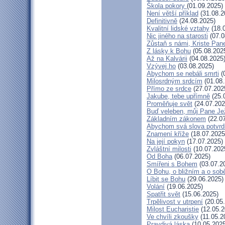
Škola pokory
(01.09.2025)
Není větší příklad
(31.08.2
Definitivně
(24.08.2025)
Kvalitní lidské vztahy
(18.
Nic jiného na starosti
(07.0
Zůstaň s námi, Kriste Pan
Z lásky k Bohu
(05.08.202
Až na Kalvárii
(04.08.2025
Vzývej ho
(03.08.2025)
Abychom se nebáli smrti
(
Milosrdným srdcím
(01.08.
Přímo ze srdce
(27.07.202
Jakube, tebe upřímně
(25.
Proměňuje svět
(24.07.202
Buď veleben, můj Pane Jež
Základním zákonem
(22.07
Abychom svá slova potvrdi
Znamení kříže
(18.07.2025
Na její pokyn
(17.07.2025)
Zvláštní milosti
(10.07.202
Od Boha
(06.07.2025)
Smířeni s Bohem
(03.07.2
O Bohu, o bližním a o sob
Líbit se Bohu
(29.06.2025)
Volání
(19.06.2025)
Spatřit svět
(15.06.2025)
Trpělivost v utrpení
(20.05
Milost Eucharistie
(12.05.2
Ve chvíli zkoušky
(11.05.2
Pravdivá láska
(10.05.2025