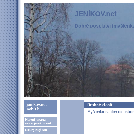
JENÍKOV.net
Dobré poselství (myšlenka,
jenikov.net
Drobné zlosti
nabízí:
Myšlenka na den od patrona
Hlavní strana
www.jenikov.net
Liturgický rok