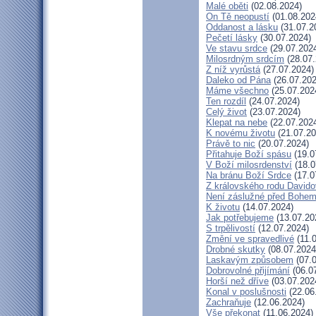
Malé oběti
(02.08.2024)
On Tě neopustí
(01.08.202
Oddanost a lásku
(31.07.2
Pečetí lásky
(30.07.2024)
Ve stavu srdce
(29.07.202
Milosrdným srdcím
(28.07.
Z níž vyrůstá
(27.07.2024)
Daleko od Pána
(26.07.202
Máme všechno
(25.07.202
Ten rozdíl
(24.07.2024)
Celý život
(23.07.2024)
Klepat na nebe
(22.07.202
K novému životu
(21.07.20
Právě to nic
(20.07.2024)
Přitahuje Boží spásu
(19.0
V Boží milosrdenství
(18.0
Na bránu Boží Srdce
(17.0
Z královského rodu David
Není záslužné před Bohe
K životu
(14.07.2024)
Jak potřebujeme
(13.07.20
S trpělivostí
(12.07.2024)
Změní ve spravedlivé
(11.
Drobné skutky
(08.07.2024
Laskavým způsobem
(07.0
Dobrovolné přijímání
(06.0
Horší než dříve
(03.07.202
Konal v poslušnosti
(22.06
Zachraňuje
(12.06.2024)
Vše překonat
(11.06.2024)