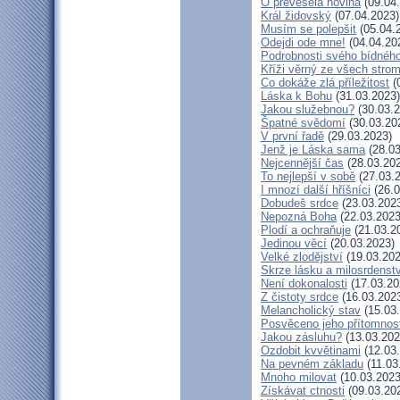
Ó převeselá novina
(09.04
Král židovský
(07.04.2023)
Musím se polepšit
(05.04.
Odejdi ode mne!
(04.04.20
Podrobnosti svého bídného
Kříži věrný ze všech stro
Co dokáže zlá příležitost
(
Láska k Bohu
(31.03.2023)
Jakou služebnou?
(30.03.2
Špatné svědomí
(30.03.20
V první řadě
(29.03.2023)
Jenž je Láska sama
(28.03
Nejcennější čas
(28.03.20
To nejlepší v sobě
(27.03.
I mnozí další hříšníci
(26.0
Dobudeš srdce
(23.03.202
Nepozná Boha
(22.03.2023
Plodí a ochraňuje
(21.03.2
Jedinou věcí
(20.03.2023)
Velké zlodějství
(19.03.202
Skrze lásku a milosrdenstv
Není dokonalosti
(17.03.20
Z čistoty srdce
(16.03.202
Melancholický stav
(15.03
Posvěceno jeho přítomnos
Jakou zásluhu?
(13.03.202
Ozdobit kvvětinami
(12.03
Na pevném základu
(11.03
Mnoho milovat
(10.03.2023
Získávat ctnosti
(09.03.20