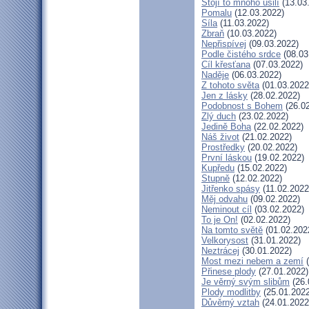
Stojí to mnoho úsilí
(13.03
Pomalu
(12.03.2022)
Síla
(11.03.2022)
Zbraň
(10.03.2022)
Nepřispívej
(09.03.2022)
Podle čistého srdce
(08.03
Cíl křesťana
(07.03.2022)
Naděje
(06.03.2022)
Z tohoto světa
(01.03.2022
Jen z lásky
(28.02.2022)
Podobnost s Bohem
(26.02
Zlý duch
(23.02.2022)
Jedině Boha
(22.02.2022)
Náš život
(21.02.2022)
Prostředky
(20.02.2022)
První láskou
(19.02.2022)
Kupředu
(15.02.2022)
Stupně
(12.02.2022)
Jitřenko spásy
(11.02.2022
Měj odvahu
(09.02.2022)
Neminout cíl
(03.02.2022)
To je On!
(02.02.2022)
Na tomto světě
(01.02.202
Velkorysost
(31.01.2022)
Neztrácej
(30.01.2022)
Most mezi nebem a zemí
(
Přinese plody
(27.01.2022)
Je věrný svým slibům
(26.
Plody modlitby
(25.01.2022
Důvěrný vztah
(24.01.2022