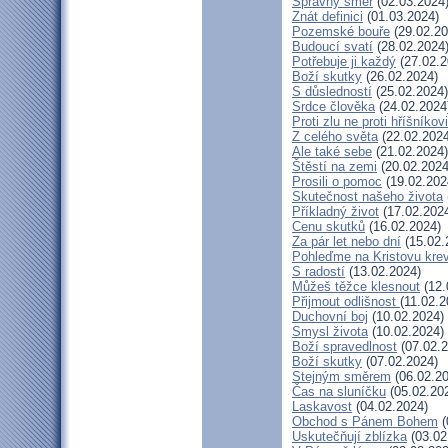
Správný směr
(02.03.2024
Znát definici
(01.03.2024)
Pozemské bouře
(29.02.20
Budoucí svatí
(28.02.2024
Potřebuje ji každý
(27.02.2
Boží skutky
(26.02.2024)
S důsledností
(25.02.2024)
Srdce člověka
(24.02.2024
Proti zlu ne proti hříšníkovi
Z celého světa
(22.02.2024
Ale také sebe
(21.02.2024)
Štěstí na zemi
(20.02.2024
Prosili o pomoc
(19.02.202
Skutečnost našeho života
Příkladný život
(17.02.202
Cenu skutků
(16.02.2024)
Za pár let nebo dní
(15.02.
Pohleďme na Kristovu kre
S radostí
(13.02.2024)
Můžeš těžce klesnout
(12.
Přijmout odlišnost
(11.02.2
Duchovní boj
(10.02.2024)
Smysl života
(10.02.2024)
Boží spravedlnost
(07.02.2
Boží skutky
(07.02.2024)
Stejným směrem
(06.02.20
Čas na sluníčku
(05.02.20
Laskavost
(04.02.2024)
Obchod s Pánem Bohem
(
Uskutečňují zblízka
(03.02