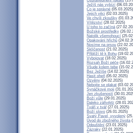
Ospravedlnění najdeš
(15.
Ježíš nás vybízí
(06.03.20
Co je správné
(05.03.2025)
Jejich věci
(02.03.2025)
Ve chvíli zkoušky
(01.03.2
Vítězství
(28.02.2025)
U toho to začíná
(27.02.20
Božské prostředky
(26.02.
Natolik všemohoucí
(25.02
Opakování hříchů
(24.02.2
Nosíme na prsou
(22.02.20
Sklíčenost
(21.02.2025)
Přiblíží tě k Bohu
(19.02.2
Vybojovat
(18.02.2025)
Rozsah Boží péče
(16.02.
Všude kolem tebe
(15.02.2
Bez Ježíše
(14.02.2025)
Hasit oheň
(05.02.2025)
Ozvěny
(04.02.2025)
Nebojte se plakat
(03.02.2
Synáčkové moji
(31.01.20
Jen zkušeností
(30.01.202
Boží vůle
(29.01.2025)
Daleko zářivější
(28.01.20
Tváří v tvář
(27.01.2025)
Boží slovo
(26.01.2025)
Svatý Pavel, vyvolený
(25
Úvod do zbožného života
(
Odpuštění
(23.01.2025)
Zázraky
(22.01.2025)