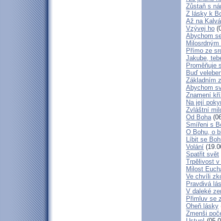
Zůstaň s ná
Z lásky k B
Až na Kalvár
Vzývej ho
(0
Abychom se 
Milosrdným
Přímo ze sr
Jakube, teb
Proměňuje 
Buď veleben
Základním 
Abychom svá
Znamení kř
Na její poky
Zvláštní mil
Od Boha
(06
Smířeni s 
O Bohu, o b
Líbit se Bo
Volání
(19.0
Spatřit svět
Trpělivost v
Milost Eucha
Ve chvíli z
Pravdivá lá
V daleké ze
Přimluv se 
Oheň lásky
Zmenši poče
Ustup!
(05.0