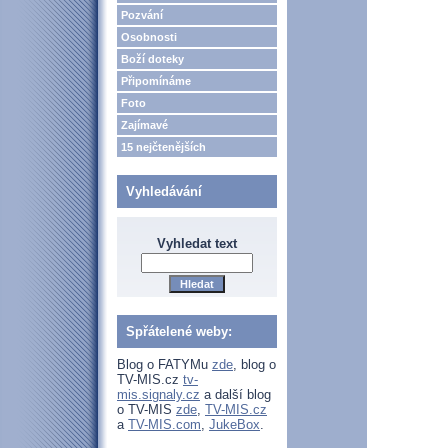
Pozvání
Osobnosti
Boží doteky
Připomínáme
Foto
Zajímavé
15 nejčtenějších
Vyhledávání
Vyhledat text
Spřátelené weby:
Blog o FATYMu
zde
, blog o
TV-MIS.cz
tv-
mis.signaly.cz
a další blog
o TV-MIS
zde
,
TV-MIS.cz
a
TV-MIS.com
,
JukeBox
.