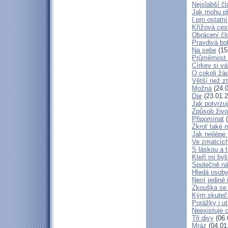
Nejslabší č
Jak mohu př
I pro ostatní
Křížová ces
Obrácení čl
Pravdivá bo
Na sebe
(15
Průměrnost 
Církev si vá
O cokoli žá
Větší než zt
Možná
(24.0
Dar
(23.01.2
Jak potvrzuj
Způsob živo
Připomínat
(
Zkroť také 
Jak nejlépe
Ve zmatcích
S láskou a t
Kteří mi byl
Společně ná
Hledá osob
Není jediné 
Zkouška se
Kým skuteč
Porážky i ut
Neexistuje c
Tři divy
(06.
Mráz
(04.01