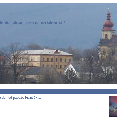
enka, akce...) nezná vzdálenosti!
 den od papeže Františka...