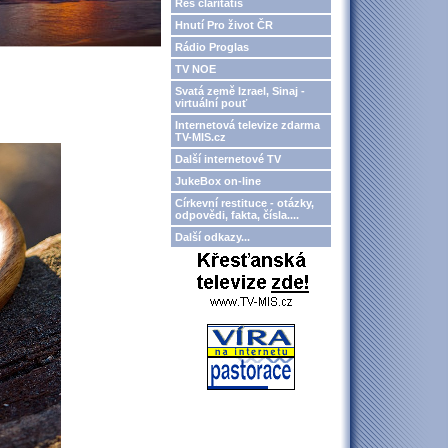
Res claritatis
Hnutí Pro život ČR
Rádio Proglas
TV NOE
Svatá země Izrael, Sinaj -
virtuální pouť
Internetová televize zdarma
TV-MIS.cz
Další internetové TV
JukeBox on-line
Církevní restituce - otázky,
odpovědi, fakta, čísla....
Další odkazy...