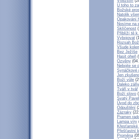
Vítězství
(2
U toho to z
Božské pros
Natolik vše
Opakování h
Nosíme na 
Sklíčenost
(
Přiblíží tě 
Vybojovat
(1
Rozsah Bož
Všude kole
Bez Ježíše
Hasit oheň
(
Ozvěny
(04.
Nebojte se 
Synáčkové 
Jen zkušeno
Boží vůle
(2
Daleko zářiv
Tváří v tvář
Boží slovo
(
Svatý Pavel
Úvod do zbo
Odpuštění
(
Zázraky
(22
Pramen rado
Lampa víry
Křesťanské
Přešťastní 
Proměna
(05