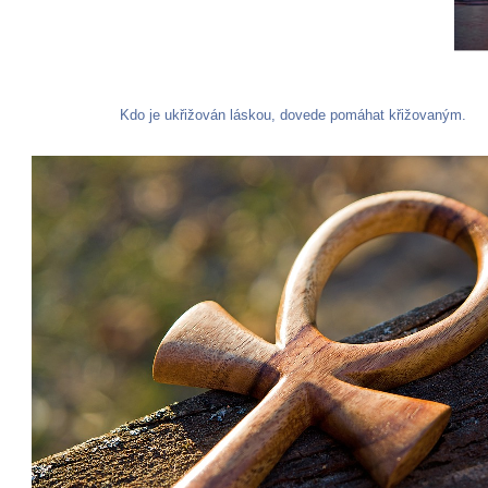
Kdo je ukřižován láskou, dovede pomáhat křižovaným.