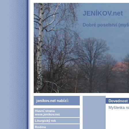
JENÍKOV.net
Dobré poselství (myšl
jenikov.net nabízí:
Dovednost
Myšlenka na
Hlavní strana
www.jenikov.net
Liturgický rok
Rodina