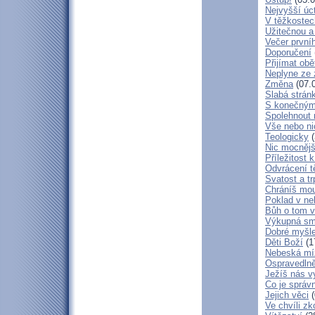
Nejvyšší úc
V těžkostec
Užitečnou a
Večer první
Doporučení
Přijímat obě
Neplyne ze 
Změna
(07.
Slabá strán
S konečným
Spolehnout
Vše nebo ni
Teologicky
(
Nic mocnějš
Příležitost k
Odvrácení t
Svatost a tr
Chráníš mou
Poklad v ne
Bůh o tom v
Výkupná sm
Dobré myšl
Děti Boží
(1
Nebeská mí
Ospravedlně
Ježíš nás v
Co je správ
Jejich věci
(
Ve chvíli z