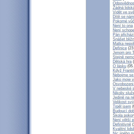
Odpovědnos
Žádná lidská
Vidět ve svě
Dítě se nám
Pokorné vů
Není to ona
Není schop
Pán přicház
Snášet bliž
Matka nepol
Definice
(23
Jenom pro 
Stejně nem
Dětská hra
(
O lásku
(05.
Když Franti
Nebojme se 
Jako moje v
Osvobozeni 
V nebeské 
Nikoliv služ
Jedině na n
Velikost sv
Trpěl jsem
(
Budoucí do
Škola poko
Není větší p
Definitivně
(
Kvalitní lid
Nic jiného n