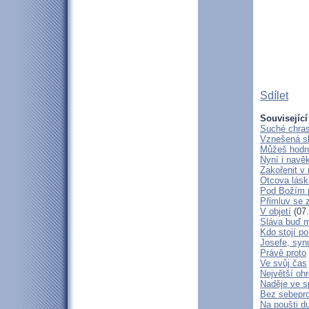
Sdílet
Související
Suché chras
Vznešená s
Můžeš hodně
Nyní i navě
Zakořenit v 
Otcova lásk
Pod Božím 
Přimluv se 
V objetí
(07.
Sláva buď m
Kdo stojí po
Josefe, syn
Právě proto
Ve svůj čas
Největší oh
Naděje ve 
Bez sebepro
Na poušti d