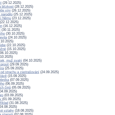
t
(29.12.2025)
 blízkost
(28.12.2025)
tle víry
(26.12.2025)
 narodilo
(25.12.2025)
či Němu
(23.12.2025)
(22.12.2025)
en
(16.12.2025)
í
(30.11.2025)
ního
(30.10.2025)
evila
(24.10.2025)
.10.2025)
Tebe
(22.10.2025)
ožné
(15.10.2025)
06.10.2025)
10.2025)
šek, muž svatý
(04.10.2025)
prosit
(29.09.2025)
íra
(25.09.2025)
od strachu a zastrašování
(24.09.2025)
slávě
(15.09.2025)
ebníka
(07.09.2025)
ěho
(06.09.2025)
ých činů
(05.09.2025)
04.09.2025)
bro
(03.09.2025)
ry
(01.09.2025)
říklad
(31.08.2025)
24.08.2025)
ské vztahy
(18.08.2025)
a starosti
(07.08.2025)