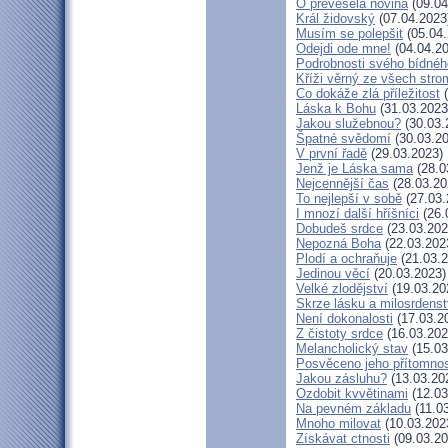
Ó převeselá novina
(09.04
Král židovský
(07.04.2023
Musím se polepšit
(05.04.
Odejdi ode mne!
(04.04.20
Podrobnosti svého bídnéh
Kříži věrný ze všech stro
Co dokáže zlá příležitost
(
Láska k Bohu
(31.03.2023
Jakou služebnou?
(30.03.
Špatné svědomí
(30.03.20
V první řadě
(29.03.2023)
Jenž je Láska sama
(28.0
Nejcennější čas
(28.03.20
To nejlepší v sobě
(27.03.
I mnozí další hříšníci
(26.
Dobudeš srdce
(23.03.202
Nepozná Boha
(22.03.202
Plodí a ochraňuje
(21.03.2
Jedinou věcí
(20.03.2023)
Velké zlodějství
(19.03.20
Skrze lásku a milosrdenst
Není dokonalosti
(17.03.2
Z čistoty srdce
(16.03.202
Melancholický stav
(15.03
Posvěceno jeho přítomnos
Jakou zásluhu?
(13.03.20
Ozdobit kvvětinami
(12.03
Na pevném základu
(11.0
Mnoho milovat
(10.03.202
Získávat ctnosti
(09.03.20