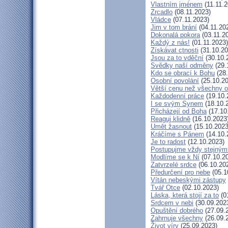
Vlastním jménem
(11.11.2
Zrcadlo
(08.11.2023)
Vládce
(07.11.2023)
Jim v tom brání
(04.11.20
Dokonalá pokora
(03.11.2
Každý z nás!
(01.11.2023)
Získávat ctnosti
(31.10.20
Jsou za to vděční
(30.10.
Svědky naší odměny
(29.
Kdo se obrací k Bohu
(28.
Osobní povolání
(25.10.20
Větší cenu než všechny o
Každodenní práce
(19.10.
I se svým Synem
(18.10.
Přicházejí od Boha
(17.10
Reaguj klidně
(16.10.2023
Umět žasnout
(15.10.2023
Kráčíme s Pánem
(14.10.
Je to radost
(12.10.2023)
Postupujme vždy stejný
Modlíme se k Ní
(07.10.2
Zatvrzelé srdce
(06.10.20
Předurčení pro nebe
(05.1
Vítán nebeskými zástupy
Tvář Otce
(02.10.2023)
Láska, která stojí za to
(0
Srdcem v nebi
(30.09.202
Opuštění dobrého
(27.09.
Zahrnuje všechny
(26.09.
Život víry
(25.09.2023)