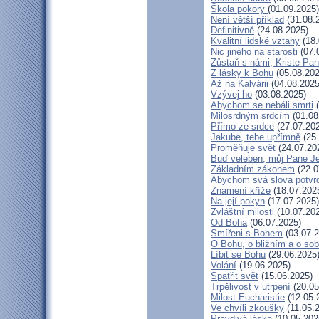
Škola pokory
(01.09.2025)
Není větší příklad
(31.08.
Definitivně
(24.08.2025)
Kvalitní lidské vztahy
(18.
Nic jiného na starosti
(07.
Zůstaň s námi, Kriste Pa
Z lásky k Bohu
(05.08.202
Až na Kalvárii
(04.08.2025
Vzývej ho
(03.08.2025)
Abychom se nebáli smrti
(
Milosrdným srdcím
(01.08
Přímo ze srdce
(27.07.20
Jakube, tebe upřímně
(25.
Proměňuje svět
(24.07.20
Buď veleben, můj Pane Je
Základním zákonem
(22.0
Abychom svá slova potvrdi
Znamení kříže
(18.07.202
Na její pokyn
(17.07.2025)
Zvláštní milosti
(10.07.20
Od Boha
(06.07.2025)
Smířeni s Bohem
(03.07.2
O Bohu, o bližním a o so
Líbit se Bohu
(29.06.2025
Volání
(19.06.2025)
Spatřit svět
(15.06.2025)
Trpělivost v utrpení
(20.05
Milost Eucharistie
(12.05.
Ve chvíli zkoušky
(11.05.
Pravdivá láska
(10.05.202