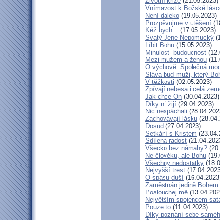
Životní krize
(21.05.2023)
Vnímavost k Božské lásce
Není daleko
(19.05.2023)
Prozpěvujme v utěšení
(1
Kéž bych...
(17.05.2023)
Svatý Jene Nepomucký
(1
Líbit Bohu
(15.05.2023)
Minulost- budoucnost
(12.
Mezi mužem a ženou
(11.
O výchově: Společná modli
Sláva buď muži, který Boh
V těžkosti
(02.05.2023)
Zpívají nebesa i celá zem
Jak chce On
(30.04.2023)
Díky ní žijí
(29.04.2023)
Nic nespáchali
(28.04.202
Zachovávají lásku
(28.04.
Dosud
(27.04.2023)
Setkání s Kristem
(23.04.
Sdílená radost
(21.04.202
Všecko bez námahy?
(20.
Ne člověku, ale Bohu
(19.
Všechny nedostatky
(18.0
Nejvyšší trest
(17.04.2023
O spásu duší
(16.04.2023
Zaměstnán jedině Bohem
Poslouchej mě
(13.04.202
Největším spojencem sat
Pouze to
(11.04.2023)
Díky poznání sebe samé