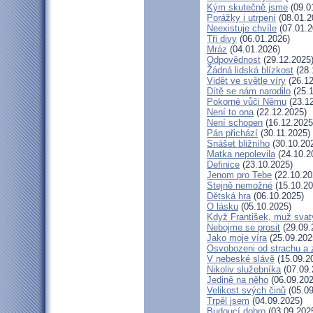
Kým skutečně jsme
(09.0
Porážky i utrpení
(08.01.2
Neexistuje chvíle
(07.01.2
Tři divy
(06.01.2026)
Mráz
(04.01.2026)
Odpovědnost
(29.12.2025
Žádná lidská blízkost
(28.
Vidět ve světle víry
(26.12
Dítě se nám narodilo
(25.1
Pokorné vůči Němu
(23.12
Není to ona
(22.12.2025)
Není schopen
(16.12.2025
Pán přichází
(30.11.2025)
Snášet bližního
(30.10.20
Matka nepolevila
(24.10.2
Definice
(23.10.2025)
Jenom pro Tebe
(22.10.20
Stejně nemožné
(15.10.20
Dětská hra
(06.10.2025)
O lásku
(05.10.2025)
Když František, muž svat
Nebojme se prosit
(29.09.
Jako moje víra
(25.09.202
Osvobozeni od strachu a 
V nebeské slávě
(15.09.2
Nikoliv služebníka
(07.09.
Jedině na něho
(06.09.202
Velikost svých činů
(05.09
Trpěl jsem
(04.09.2025)
Budoucí dobro
(03.09.202