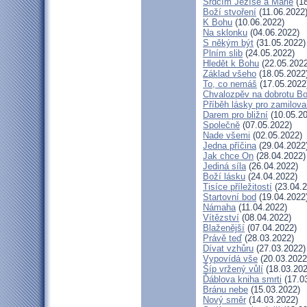
Srdcím Ježíše a Marie
(18
Boží stvoření
(11.06.2022
K Bohu
(10.06.2022)
Na sklonku
(04.06.2022)
S někým být
(31.05.2022)
Plním slib
(24.05.2022)
Hledět k Bohu
(22.05.2022
Základ všeho
(18.05.2022
To, co nemáš
(17.05.2022
Chvalozpěv na dobrotu B
Příběh lásky pro zamilov
Darem pro bližní
(10.05.20
Společně
(07.05.2022)
Nade všemi
(02.05.2022)
Jedna příčina
(29.04.2022
Jak chce On
(28.04.2022)
Jediná síla
(26.04.2022)
Boží lásku
(24.04.2022)
Tisíce příležitostí
(23.04.2
Startovní bod
(19.04.2022
Námaha
(11.04.2022)
Vítězství
(08.04.2022)
Blaženější
(07.04.2022)
Právě teď
(28.03.2022)
Dívat vzhůru
(27.03.2022)
Vypovídá vše
(20.03.2022
Šíp vržený vůlí
(18.03.202
Ďáblova kniha smrti
(17.0
Bránu nebe
(15.03.2022)
Nový směr
(14.03.2022)