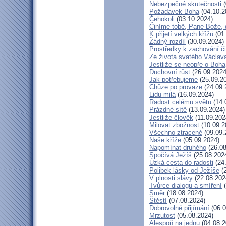
Nebezpečné skutečnosti
(
Požadavek Boha
(04.10.2
Čehokoli
(03.10.2024)
Činíme tobě, Pane Bože, 
K přijetí velkých křížů
(01
Žádný rozdíl
(30.09.2024)
Prostředky k zachování či
Ze života svatého Václav
Jestliže se neopře o Boha
Duchovní růst
(26.09.2024
Jak potřebujeme
(25.09.2
Chůze po provaze
(24.09.
Lidu milá
(16.09.2024)
Radost celému světu
(14.
Prázdné sítě
(13.09.2024)
Jestliže člověk
(11.09.202
Milovat zbožnost
(10.09.2
Všechno ztracené
(09.09.
Naše kříže
(05.09.2024)
Napomínat druhého
(26.08
Spočívá Ježíš
(25.08.202
Úzká cesta do radosti
(24
Polibek lásky od Ježíše
(2
V plnosti slávy
(22.08.202
Tvůrce dialogu a smíření
(
Směr
(18.08.2024)
Štěstí
(07.08.2024)
Dobrovolné přijímání
(06.0
Mrzutost
(05.08.2024)
Alespoň na jednu
(04.08.2