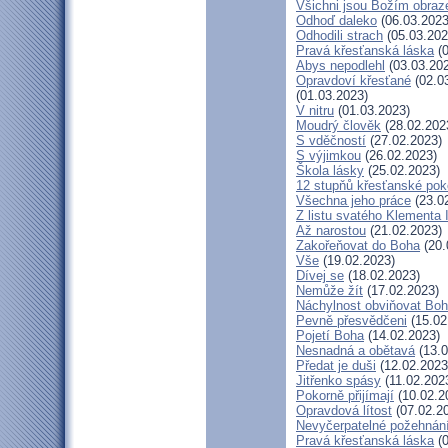
Všichni jsou Božím obra
Odhoď daleko
(06.03.2023
Odhodili strach
(05.03.202
Pravá křesťanská láska
(0
Abys nepodlehl
(03.03.20
Opravdoví křesťané
(02.0
(01.03.2023)
V nitru
(01.03.2023)
Moudrý člověk
(28.02.202
S vděčností
(27.02.2023)
S výjimkou
(26.02.2023)
Škola lásky
(25.02.2023)
12 stupňů křesťanské pok
Všechna jeho práce
(23.0
Z listu svatého Klementa I
Až narostou
(21.02.2023)
Zakořeňovat do Boha
(20.
Vše
(19.02.2023)
Dívej se
(18.02.2023)
Nemůže žít
(17.02.2023)
Náchylnost obviňovat Bo
Pevně přesvědčeni
(15.02
Pojetí Boha
(14.02.2023)
Nesnadná a obětavá
(13.0
Předat je duši
(12.02.2023
Jitřenko spásy
(11.02.202
Pokorně přijímají
(10.02.2
Opravdová lítost
(07.02.2
Nevyčerpatelné požehnán
Pravá křesťanská láska
(0