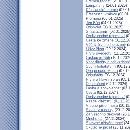
Pramen radosti
(21.01.202
Lampa víry
(14.01.2025)
Křesťanské mumie
(07.01
Přešťastní králové
(06.01.
Proměna
(05.01.2025)
Jen Bůh
(04.01.2025)
Odpověď
(03.01.2025)
S nasazením
(02.01.2025
Obdivuhodné tajemství
(0
Cesta ke změně
(31.12.20
Věčný Syn jednorozený
(3
Lživý život
(29.12.2024)
První svědectví
(11.12.20
Láskou je Bůh
(10.12.202
Vzor důvěry a odevzdanos
Svým bohatstvím
(08.12.
Ona je naše Matka
(07.12
Odpuštění
(06.12.2024)
První a hlavní zbraň
(05.1
Doporučení
(04.12.2024)
Láska a spokojenost
(03.1
Cesta
(02.12.2024)
Obdivuhodné tajemství
(0
Každé vítězství
(01.12.20
V Jeho přítomnosti
(30.11
Skvosty a cetky
(29.11.20
Za všechno děkovat
(28.1
Mnoho dát
(27.11.2024)
Správné užívání moci
(24.
Skutečně prosil
(23.11.20