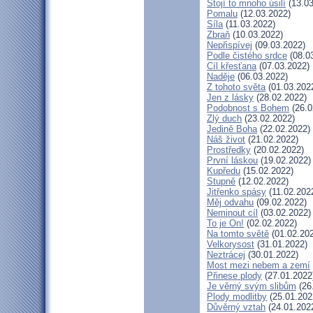
Stojí to mnoho úsilí
(13.03
Pomalu
(12.03.2022)
Síla
(11.03.2022)
Zbraň
(10.03.2022)
Nepřispívej
(09.03.2022)
Podle čistého srdce
(08.0
Cíl křesťana
(07.03.2022)
Naděje
(06.03.2022)
Z tohoto světa
(01.03.202
Jen z lásky
(28.02.2022)
Podobnost s Bohem
(26.0
Zlý duch
(23.02.2022)
Jedině Boha
(22.02.2022)
Náš život
(21.02.2022)
Prostředky
(20.02.2022)
První láskou
(19.02.2022)
Kupředu
(15.02.2022)
Stupně
(12.02.2022)
Jitřenko spásy
(11.02.202
Měj odvahu
(09.02.2022)
Neminout cíl
(03.02.2022)
To je On!
(02.02.2022)
Na tomto světě
(01.02.20
Velkorysost
(31.01.2022)
Neztrácej
(30.01.2022)
Most mezi nebem a zemí
Přinese plody
(27.01.2022
Je věrný svým slibům
(26
Plody modlitby
(25.01.202
Důvěrný vztah
(24.01.202