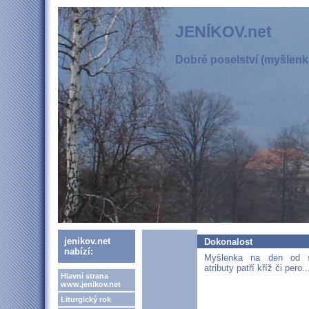
JENÍKOV.net
Dobré poselství (myšlenka
jenikov.net
Dokonalost
nabízí:
Myšlenka na den od s
atributy patří kříž či pero..
Hlavní strana
www.jenikov.net
Liturgický rok