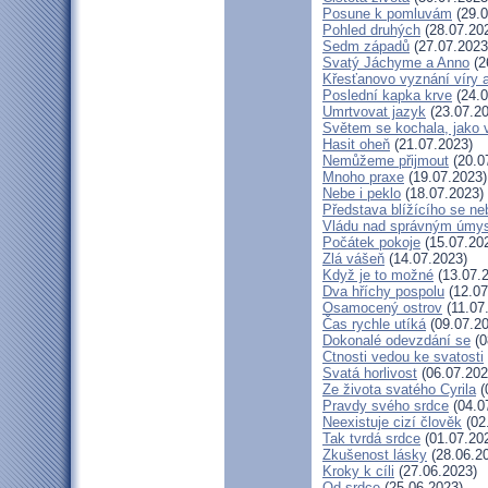
Posune k pomluvám
(29.0
Pohled druhých
(28.07.20
Sedm západů
(27.07.2023
Svatý Jáchyme a Anno
(2
Křesťanovo vyznání víry 
Poslední kapka krve
(24.0
Umrtvovat jazyk
(23.07.20
Světem se kochala, jako v
Hasit oheň
(21.07.2023)
Nemůžeme přijmout
(20.0
Mnoho praxe
(19.07.2023)
Nebe i peklo
(18.07.2023)
Představa blížícího se ne
Vládu nad správným úmy
Počátek pokoje
(15.07.20
Zlá vášeň
(14.07.2023)
Když je to možné
(13.07.
Dva hříchy pospolu
(12.07
Osamocený ostrov
(11.07
Čas rychle utíká
(09.07.20
Dokonalé odevzdání se
(0
Ctnosti vedou ke svatosti
Svatá horlivost
(06.07.202
Ze života svatého Cyrila
(
Pravdy svého srdce
(04.0
Neexistuje cizí člověk
(02
Tak tvrdá srdce
(01.07.20
Zkušenost lásky
(28.06.2
Kroky k cíli
(27.06.2023)
Od srdce
(25.06.2023)