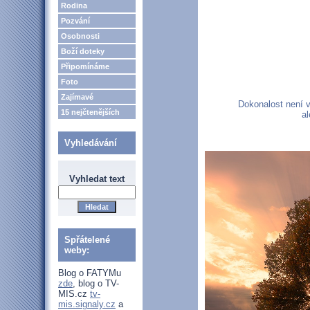
Rodina
Pozvání
Osobnosti
Boží doteky
Připomínáme
Foto
Zajímavé
Dokonalost není v
15 nejčtenějších
al
Vyhledávání
Vyhledat text
Spřátelené
weby:
Blog o FATYMu
zde
, blog o TV-
MIS.cz
tv-
mis.signaly.cz
a