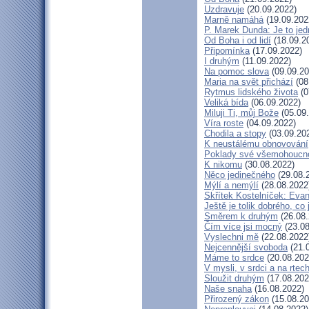
Uzdravuje
(20.09.2022)
Marně namáhá
(19.09.202
P. Marek Dunda: Je to jed
Od Boha i od lidí
(18.09.2
Připomínka
(17.09.2022)
I druhým
(11.09.2022)
Na pomoc slova
(09.09.20
Maria na svět přichází
(08
Rytmus lidského života
(0
Veliká bída
(06.09.2022)
Miluji Ti, můj Bože
(05.09
Víra roste
(04.09.2022)
Chodila a stopy
(03.09.20
K neustálému obnovování
Poklady své všemohoucno
K nikomu
(30.08.2022)
Něco jedinečného
(29.08.
Mýlí a nemýlí
(28.08.2022
Skřítek Kostelníček: Evang
Ještě je tolik dobrého, co
Směrem k druhým
(26.08.
Čím více jsi mocný
(23.08
Vyslechni mě
(22.08.2022
Nejcennější svoboda
(21.
Máme to srdce
(20.08.202
V mysli, v srdci a na rtec
Sloužit druhým
(17.08.202
Naše snaha
(16.08.2022)
Přirozený zákon
(15.08.20