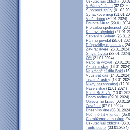
Uskutečňují zblízka
(03.0
V Pánově lásce
(02.02.20
S pomocí shůry
(01.02.20
Synáčkové moji
(31.01.20
Vidět dobro
(30.01.2024)
Dovolte Mu to
(29.01.2024
Pro celou společnost
(28.
Kristovi učedníci
(27.01.2
Setkání s Bohem
(26.01.2
Pán ho povolal
(25.01.202
Průpovídky a pomluvy
(24
Zavírat dveře
(23.01.2024
Smysl života
(22.01.2024)
Oči
(21.01.2024)
Náročná výzva!
(20.01.20
Aktuální stav
(16.01.2024
Nejkrásnější díla Boží
(15
Využívat čas
(14.01.2024
Trvale šťastný
(13.01.202
Nikdy nezapomínej
(12.01
Naše srdce
(11.01.2024)
Splnit Boží vůli
(10.01.202
Dobro rodiny
(09.01.2024)
Objevujme krásu
(08.01.2
Zavržení
(07.01.2024)
Dnešního dne
(06.01.2024
Nečinně žít v lenosti
(05.0
Co můžeme a musíme
(04
Uskutečňují zblízka
(03.0
Tento postoj
(03.01.2024)