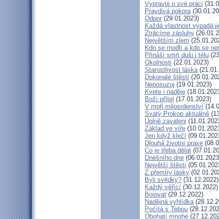
Vypravuj o své práci
(31.0
Pravdivá pokora
(30.01.20
Odpor
(29.01.2023)
Každá vlastnost vypadá j
Ztrácíme zásluhy
(26.01.2
Největším zlem
(25.01.20
Kdo se modlí a kdo se ne
Přináší smrt duši i tělu
(23
Okolnosti
(22.01.2023)
Starostlivost láska
(21.01
Dokonalé štěstí
(20.01.20
Neposuzuj
(19.01.2023)
Kvete i naděje
(18.01.202
Boží přítel
(17.01.2023)
V moři milosrdenství
(14.0
Svatý Prokop aktuálně
(13
Úplně zavaleni
(11.01.202
Základ ve víře
(10.01.202
Jen když klečí
(09.01.202
Dlouhá životní praxe
(08.0
Co je třeba dělat
(07.01.20
Dnešního dne
(06.01.2023
Největší štěstí
(05.01.202
Z přemíry lásky
(02.01.20
Byli svědky?
(31.12.2022)
Každý věřící
(30.12.2022)
Bojovat
(29.12.2022)
Nadějná vyhlídka
(28.12.2
Počítá s Tebou
(28.12.202
Obohatí mnohé
(27.12.20