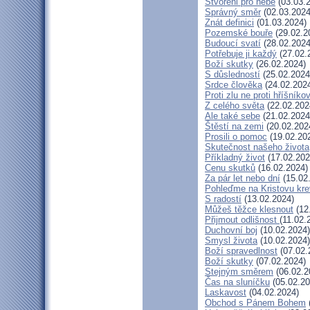
Stvořeni pro nebe
(03.03.
Správný směr
(02.03.2024
Znát definici
(01.03.2024)
Pozemské bouře
(29.02.2
Budoucí svatí
(28.02.2024
Potřebuje ji každý
(27.02.
Boží skutky
(26.02.2024)
S důsledností
(25.02.2024
Srdce člověka
(24.02.202
Proti zlu ne proti hříšníkov
Z celého světa
(22.02.202
Ale také sebe
(21.02.2024
Štěstí na zemi
(20.02.202
Prosili o pomoc
(19.02.20
Skutečnost našeho života
Příkladný život
(17.02.202
Cenu skutků
(16.02.2024)
Za pár let nebo dní
(15.02
Pohleďme na Kristovu kre
S radostí
(13.02.2024)
Můžeš těžce klesnout
(12
Přijmout odlišnost
(11.02.
Duchovní boj
(10.02.2024)
Smysl života
(10.02.2024)
Boží spravedlnost
(07.02.
Boží skutky
(07.02.2024)
Stejným směrem
(06.02.2
Čas na sluníčku
(05.02.20
Laskavost
(04.02.2024)
Obchod s Pánem Bohem