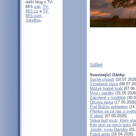
další blog o TV-
MIS
zde
,
TV-
MIS.cz
a
TV-
MIS.com
,
JukeBox
.
Sdílet
Související články:
Suché chrastí
(10.07.2026
Vznešená slova
(08.07.20
Můžeš hodně trpět
(07.06
Nyní i navěky
(31.05.2026
Zakořenit v modlitbě
(30.0
Otcova láska
(17.05.2026
Pod Božím pohledem
(14.
Přimluv se za nás u svéh
V objetí
(07.05.2026)
Sláva buď muži, který slo
Kdo stojí po jejich boku
(0
Josefe, synu Davidův
(01.
Právě proto
(16.04.2026)