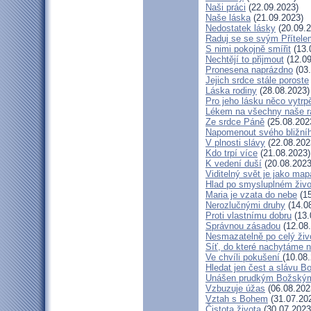
Naši práci
(22.09.2023)
Naše láska
(21.09.2023)
Nedostatek lásky
(20.09.2
Raduj se se svým Přítele
S nimi pokojně smířit
(13.
Nechtějí to přijmout
(12.09
Pronesena naprázdno
(03.
Jejich srdce stále poroste
Láska rodiny
(28.08.2023)
Pro jeho lásku něco vytrp
Lékem na všechny naše r
Ze srdce Páně
(25.08.202
Napomenout svého bližní
V plnosti slávy
(22.08.202
Kdo trpí více
(21.08.2023)
K vedení duší
(20.08.2023
Viditelný svět je jako map
Hlad po smysluplném živo
Maria je vzata do nebe
(15
Nerozlučnými druhy
(14.0
Proti vlastnímu dobru
(13.
Správnou zásadou
(12.08
Nesmazatelně po celý živ
Síť, do které nachytáme n
Ve chvíli pokušení
(10.08
Hledat jen čest a slávu B
Unášen prudkým Božský
Vzbuzuje úžas
(06.08.202
Vztah s Bohem
(31.07.20
Čistota života
(30.07.2023