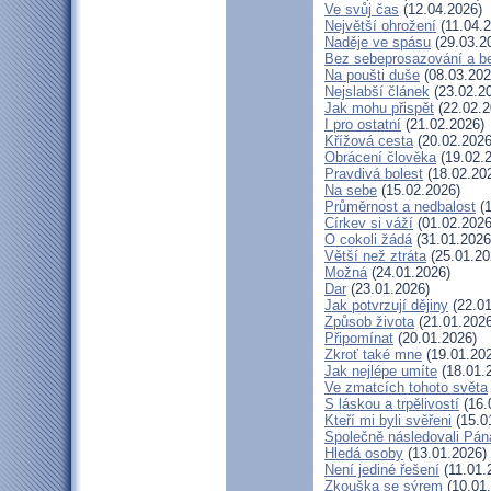
Ve svůj čas
(12.04.2026)
Největší ohrožení
(11.04.2
Naděje ve spásu
(29.03.2
Bez sebeprosazování a be
Na poušti duše
(08.03.202
Nejslabší článek
(23.02.2
Jak mohu přispět
(22.02.2
I pro ostatní
(21.02.2026)
Křížová cesta
(20.02.2026
Obrácení člověka
(19.02.
Pravdivá bolest
(18.02.20
Na sebe
(15.02.2026)
Průměrnost a nedbalost
(1
Církev si váží
(01.02.2026
O cokoli žádá
(31.01.2026
Větší než ztráta
(25.01.20
Možná
(24.01.2026)
Dar
(23.01.2026)
Jak potvrzují dějiny
(22.01
Způsob života
(21.01.2026
Připomínat
(20.01.2026)
Zkroť také mne
(19.01.20
Jak nejlépe umíte
(18.01.
Ve zmatcích tohoto světa
S láskou a trpělivostí
(16.
Kteří mi byli svěřeni
(15.0
Společně následovali Pán
Hledá osoby
(13.01.2026)
Není jediné řešení
(11.01.
Zkouška se sýrem
(10.01