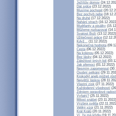
Ježíšův domov
(24.12.20
Dát srdce
(23.12.2022)
Musíme pochopit
(20.12.2
Bez pochyb nebe
(18.12.2
Na druhé
(17.12.2022)
Nahání strach
(16.12.2022
Mudrlanty a pisálky
(15.12
Můžeme rozkazovat
(14.1
Svatost Boží
(13.12.2022)
Užitečnost práce
(12.12.2
Když...
(11.12.2022)
Nekonečná hodnota
(09.1
Cesta
(06.12.2022)
Na kolenou
(05.12.2022)
Bez lásky
(04.12.2022)
Záležitost jiných lidí
(03.1
Jak přemoci
(01.12.2022)
Nesmím zapomenout
(30.
Osobní setkání
(29.11.202
Krokodýl aneb můžeš růst:
Největší láskou
(28.11.20
Vlastní zisk
(27.11.2022)
Každodenní všedností
(26
Zdrojem opravdové radosti
Vyňatý?
(25.11.2022)
Milost snášet
(23.11.2022
Výzbroj světla
(22.11.2022
Veliký vzor
(21.11.2022)
Král Králů
(20.11.2022)
Ví, že má křídla
(19.11.20