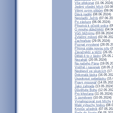
Vše překonat
(11.06.2024)
Jediný všední hřích
(10.06
Věrný svým slibům
(09.06
Dává naději
(08.06.2024)
Nejsladší Ježíši
(07.06.20
Po zásluze
(06.06.2024)
Přispívá k očistě srdce
(0
O mnoho důležitější
(04.0
Vůči bližnímu
(03.06.2024
Zvláštní milosti
(02.06.20
Zachraňuje
(29.05.2024)
Poznat vyvolené
(28.05.2
Přijímá stále novou sílu
(2
Závažnější a těžší
(26.05
Děláš-li to z lásky
(25.05.
Nezahálí
(20.05.2024)
Na našeho Pána
(19.05.2
Vnitřně i navenek
(18.05.2
Neobjevil ve skutcích
(17.
Dokonalá láska
(16.05.20
Uspokojují sebelásku
(15.
Pravý misionář
(14.05.202
Jako zahrada
(13.05.2024
Důvěřujte Bohu
(12.05.20
Pro křesťana
(11.05.2024)
S úsměvem
(10.05.2024)
Vynahrazovat své hříchy
(
Malé výbuchy hněvu
(08.0
Kristův učedník
(07.05.20
Rada do života
(06.05.202