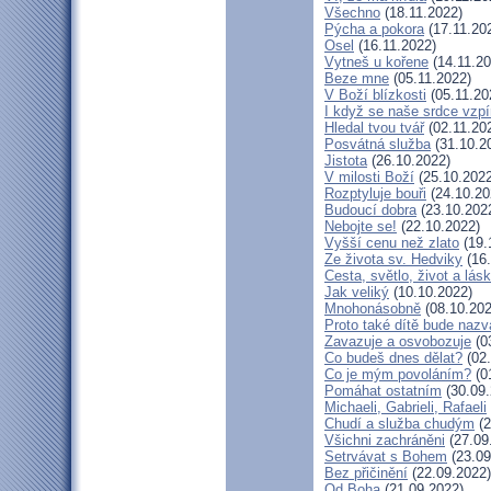
Všechno
(18.11.2022)
Pýcha a pokora
(17.11.20
Osel
(16.11.2022)
Vytneš u kořene
(14.11.20
Beze mne
(05.11.2022)
V Boží blízkosti
(05.11.20
I když se naše srdce vzpí
Hledal tvou tvář
(02.11.20
Posvátná služba
(31.10.2
Jistota
(26.10.2022)
V milosti Boží
(25.10.2022
Rozptyluje bouři
(24.10.20
Budoucí dobra
(23.10.202
Nebojte se!
(22.10.2022)
Vyšší cenu než zlato
(19.
Ze života sv. Hedviky
(16.
Cesta, světlo, život a lás
Jak veliký
(10.10.2022)
Mnohonásobně
(08.10.202
Proto také dítě bude naz
Zavazuje a osvobozuje
(0
Co budeš dnes dělat?
(02.
Co je mým povoláním?
(0
Pomáhat ostatním
(30.09.
Michaeli, Gabrieli, Rafaeli
Chudí a služba chudým
(2
Všichni zachráněni
(27.09
Setrvávat s Bohem
(23.09
Bez přičinění
(22.09.2022)
Od Boha
(21.09.2022)