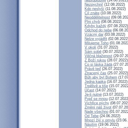
Neproplouvej
(14.08.2022)
Nezpychni!
(12.08.2022)
Kdo neslyší
(11.08.2022)
Cíl znáte
(10.08.2022)
Neoddělitelnost
(09.08.20
Plni chyb
(08.08.2022)
Kdyby každý
(07.08.2022)
Odchod do nebe
(06.08.20
Vzácný dar
(03.08.2022)
Nelze vyjádřit
(02.08.2022
Milujeme Toho
(01.08.202
V okolí
(31.07.2022)
Sám sobě
(30.07.2022)
Věčná blaženost
(29.07.2
Z Boží rukou
(28.07.2022)
Co si láska žádá
(27.07.2
Právě teď
(26.07.2022)
Ztracený čas
(25.07.2022)
Bůh aby byl Bohem
(17.07
Jedna kapka
(16.07.2022)
Trpělivě a tiše
(15.07.2022
Účast
(14.07.2022)
Je-li nutné
(13.07.2022)
Pojď se mnou
(12.07.2022
Vichřice pýchy
(08.07.202
Změní náš život
(07.07.20
Nade všechno
(01.07.202
Od Tebe
(24.06.2022)
Mnozí žijí v omylu
(23.06.
Násilím
(19.06.2022)