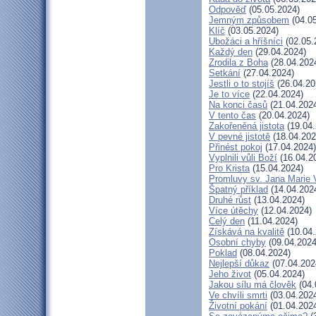
Odpověď
(05.05.2024)
Jemným způsobem
(04.05
Klíč
(03.05.2024)
Ubožáci a hříšníci
(02.05.
Každý den
(29.04.2024)
Zrodila z Boha
(28.04.202
Setkání
(27.04.2024)
Jestli o to stojíš
(26.04.20
Je to více
(22.04.2024)
Na konci časů
(21.04.202
V tento čas
(20.04.2024)
Zakořeněná jistota
(19.04.
V pevné jistotě
(18.04.202
Přinést pokoj
(17.04.2024)
Vyplnili vůli Boží
(16.04.2
Pro Krista
(15.04.2024)
Promluvy sv. Jana Marie V
Špatný příklad
(14.04.202
Druhé růst
(13.04.2024)
Více útěchy
(12.04.2024)
Celý den
(11.04.2024)
Získává na kvalitě
(10.04.
Osobní chyby
(09.04.2024
Poklad
(08.04.2024)
Nejlepší důkaz
(07.04.202
Jeho život
(05.04.2024)
Jakou sílu má člověk
(04.
Ve chvíli smrti
(03.04.202
Životní pokání
(01.04.202