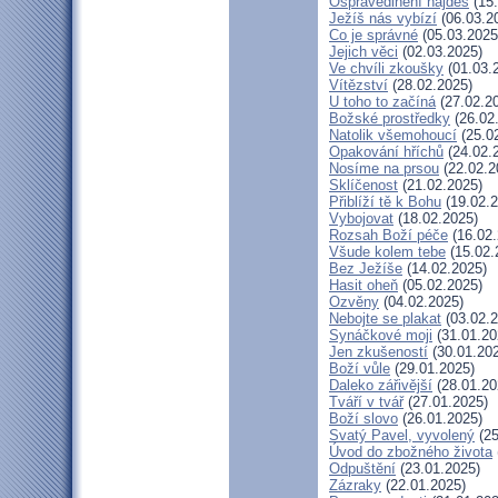
Ospravedlnění najdeš
(15.
Ježíš nás vybízí
(06.03.2
Co je správné
(05.03.2025
Jejich věci
(02.03.2025)
Ve chvíli zkoušky
(01.03.
Vítězství
(28.02.2025)
U toho to začíná
(27.02.2
Božské prostředky
(26.02
Natolik všemohoucí
(25.0
Opakování hříchů
(24.02.
Nosíme na prsou
(22.02.2
Sklíčenost
(21.02.2025)
Přiblíží tě k Bohu
(19.02.2
Vybojovat
(18.02.2025)
Rozsah Boží péče
(16.02.
Všude kolem tebe
(15.02.
Bez Ježíše
(14.02.2025)
Hasit oheň
(05.02.2025)
Ozvěny
(04.02.2025)
Nebojte se plakat
(03.02.2
Synáčkové moji
(31.01.20
Jen zkušeností
(30.01.20
Boží vůle
(29.01.2025)
Daleko zářivější
(28.01.20
Tváří v tvář
(27.01.2025)
Boží slovo
(26.01.2025)
Svatý Pavel, vyvolený
(25
Úvod do zbožného života
Odpuštění
(23.01.2025)
Zázraky
(22.01.2025)