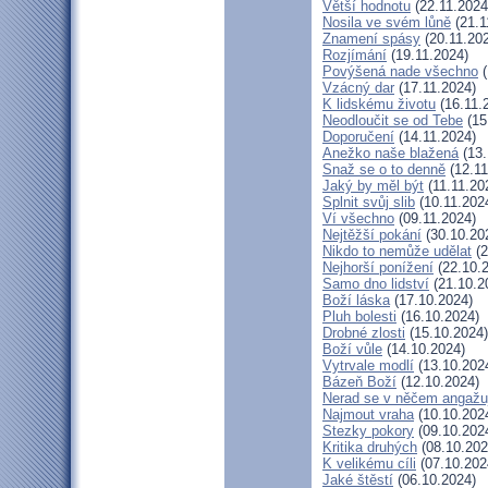
Větší hodnotu
(22.11.2024
Nosila ve svém lůně
(21.1
Znamení spásy
(20.11.20
Rozjímání
(19.11.2024)
Povýšená nade všechno
(
Vzácný dar
(17.11.2024)
K lidskému životu
(16.11.
Neodloučit se od Tebe
(15
Doporučení
(14.11.2024)
Anežko naše blažená
(13.
Snaž se o to denně
(12.11
Jaký by měl být
(11.11.20
Splnit svůj slib
(10.11.202
Ví všechno
(09.11.2024)
Nejtěžší pokání
(30.10.20
Nikdo to nemůže udělat
(2
Nejhorší ponížení
(22.10.
Samo dno lidství
(21.10.2
Boží láska
(17.10.2024)
Pluh bolesti
(16.10.2024)
Drobné zlosti
(15.10.2024)
Boží vůle
(14.10.2024)
Vytrvale modlí
(13.10.202
Bázeň Boží
(12.10.2024)
Nerad se v něčem angažu
Najmout vraha
(10.10.202
Stezky pokory
(09.10.202
Kritika druhých
(08.10.202
K velikému cíli
(07.10.202
Jaké štěstí
(06.10.2024)