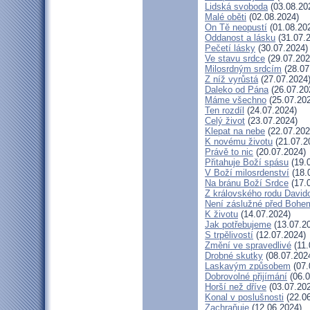
Lidská svoboda
(03.08.20
Malé oběti
(02.08.2024)
On Tě neopustí
(01.08.20
Oddanost a lásku
(31.07.
Pečetí lásky
(30.07.2024)
Ve stavu srdce
(29.07.202
Milosrdným srdcím
(28.07
Z níž vyrůstá
(27.07.2024
Daleko od Pána
(26.07.20
Máme všechno
(25.07.20
Ten rozdíl
(24.07.2024)
Celý život
(23.07.2024)
Klepat na nebe
(22.07.202
K novému životu
(21.07.2
Právě to nic
(20.07.2024)
Přitahuje Boží spásu
(19.
V Boží milosrdenství
(18.
Na bránu Boží Srdce
(17.
Z královského rodu David
Není záslužné před Bohe
K životu
(14.07.2024)
Jak potřebujeme
(13.07.2
S trpělivostí
(12.07.2024)
Změní ve spravedlivé
(11.
Drobné skutky
(08.07.202
Laskavým způsobem
(07.
Dobrovolné přijímání
(06.0
Horší než dříve
(03.07.20
Konal v poslušnosti
(22.06
Zachraňuje
(12.06.2024)