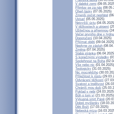
V daleké zemi
(09.05.202
Přimluv se za nás
(08.05.
Oheň lásky
(07.05.2025)
Zmenši počet nepřátel
(06
Ustup!
(05.05.2025)
Nejvyšší úctu
(04.05.2025
V těžkostech a utrpení
(25
Užitečnou a příjemnou
(24
Večer prvního dne v týdnu
Doporučení
(10.04.2025)
Přijímat oběti
(09.04.2025
Neplyne ze zásluh
(08.04.
Změna
(07.04.2025)
Slabá stránka
(06.04.2025
S konečnými výsledky
(03
Spolehnout na Boha
(02.0
Vše nebo nic
(01.04.2025)
Teologicky
(31.03.2025)
Nic mocnějšího
(30.03.20
Příležitost k růstu
(29.03.
Odvrácení těžkostí
(27.03
Svatost a trpělivost
(26.03
Chráníš mou duši
(25.03.
Poklad v nebi
(24.03.2025
Bůh o tom ví
(21.03.2025)
Výkupná smrt Páně
(20.0
Dobré myšlenky
(18.03.20
Děti Boží
(17.03.2025)
Nebeská míza
(16.03.202