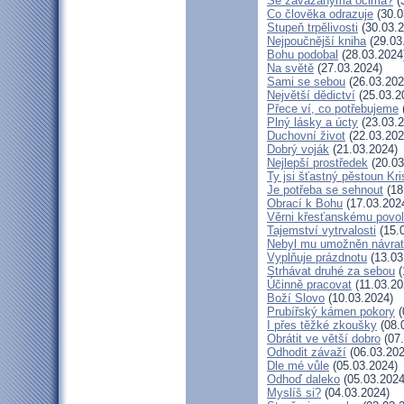
Se zavázanýma očima?
(
Co člověka odrazuje
(30.0
Stupeň trpělivosti
(30.03.2
Nejpoučnější kniha
(29.03
Bohu podobal
(28.03.2024
Na světě
(27.03.2024)
Sami se sebou
(26.03.202
Největší dědictví
(25.03.2
Přece ví, co potřebujeme
Plný lásky a úcty
(23.03.2
Duchovní život
(22.03.202
Dobrý voják
(21.03.2024)
Nejlepší prostředek
(20.03
Ty jsi šťastný pěstoun Kr
Je potřeba se sehnout
(18
Obrací k Bohu
(17.03.202
Věrni křesťanskému povol
Tajemství vytrvalosti
(15.
Nebyl mu umožněn návrat
Vyplňuje prázdnotu
(13.03
Strhávat druhé za sebou
(
Účinně pracovat
(11.03.20
Boží Slovo
(10.03.2024)
Prubířský kámen pokory
(
I přes těžké zkoušky
(08.
Obrátit ve větší dobro
(07.
Odhodit závaží
(06.03.202
Dle mé vůle
(05.03.2024)
Odhoď daleko
(05.03.2024
Myslíš si?
(04.03.2024)