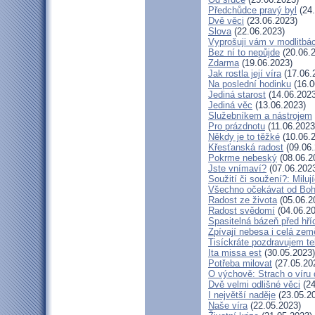
Předchůdce pravý byl
(24.
Dvě věci
(23.06.2023)
Slova
(22.06.2023)
Vyprošuji vám v modlitbá
Bez ní to nepůjde
(20.06.
Zdarma
(19.06.2023)
Jak rostla její víra
(17.06.
Na poslední hodinku
(16.0
Jediná starost
(14.06.2023
Jediná věc
(13.06.2023)
Služebníkem a nástrojem
Pro prázdnotu
(11.06.2023
Někdy je to těžké
(10.06.
Křesťanská radost
(09.06.
Pokrme nebeský
(08.06.2
Jste vnímaví?
(07.06.202
Soužití či soužení?: Milují
Všechno očekávat od Bo
Radost ze života
(05.06.2
Radost svědomí
(04.06.20
Spasitelná bázeň před hř
Zpívají nebesa i celá zem
Tisíckráte pozdravujem te
Ita missa est
(30.05.2023)
Potřeba milovat
(27.05.20
O výchově: Strach o víru d
Dvě velmi odlišné věci
(24
I největší naděje
(23.05.2
Naše víra
(22.05.2023)