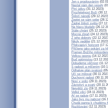
Jen s proplouváním
(02.01
Nastal nám den veselý
(01
Plní údivu
(31.12.2023)
Prozřetelnost Boží
(30.12
Štěstí národů
(29.12.2023
Zeptej se sám sebe
(28.1
Žádné štěstí světa
(27.12
Na hlavu bludaře
(26.12.2
Stále chrání
(25.12.2023)
Mocná zbraň
(24.12.2023)
Z jeho dobroty
(22.12.202
Nikdy nedělej
(21.12.2023
Překvapivý horizont
(17.1
Přičteno jako pokání za h
Pramen Božího milosrden
Velkou oporou
(14.12.2023
Buď optimistou
(13.12.202
Dobudeme věčnost
(11.12
S radostí a mlčením
(10.1
Odhaluje plán svatosti
(05
Učí se milovat
(30.11.202
Duchovní radost
(30.11.20
Nosí v srdci
(29.11.2023)
Závistivý a svatý
(20.11.2
Největší zlo
(19.11.2023)
Velké věci
(18.11.2023)
Ať se raduje
(17.11.2023)
Jako bys mu nabízel
(16.
Chudá panna k chudému K
Rozlišování
(12.11.2023)