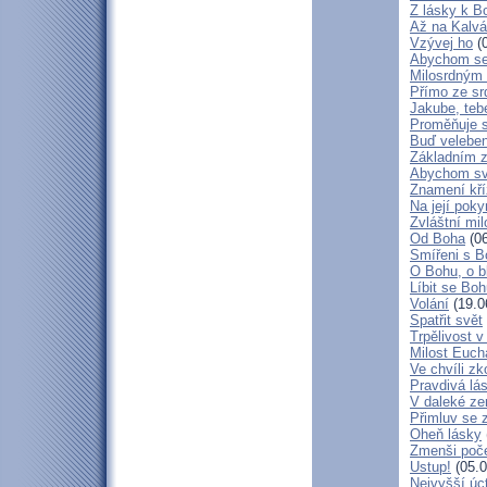
Z lásky k B
Až na Kalvár
Vzývej ho
(0
Abychom se 
Milosrdným
Přímo ze sr
Jakube, teb
Proměňuje 
Buď veleben
Základním 
Abychom svá
Znamení kř
Na její poky
Zvláštní mil
Od Boha
(06
Smířeni s 
O Bohu, o b
Líbit se Bo
Volání
(19.0
Spatřit svět
Trpělivost v
Milost Eucha
Ve chvíli z
Pravdivá lá
V daleké ze
Přimluv se 
Oheň lásky
Zmenši poče
Ustup!
(05.0
Nejvyšší úc