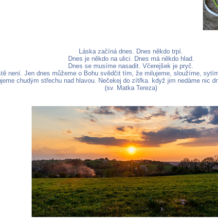
Láska začíná dnes. Dnes někdo trpí.
Dnes je někdo na ulici. Dnes má někdo hlad.
Dnes se musíme nasadit. Včerejšek je pryč.
eště není. Jen dnes můžeme o Bohu svědčit tím, že milujeme, sloužíme, syt
ujeme chudým střechu nad hlavou. Nečekej do zítřka. když jim nedáme nic dn
(sv. Matka Tereza)