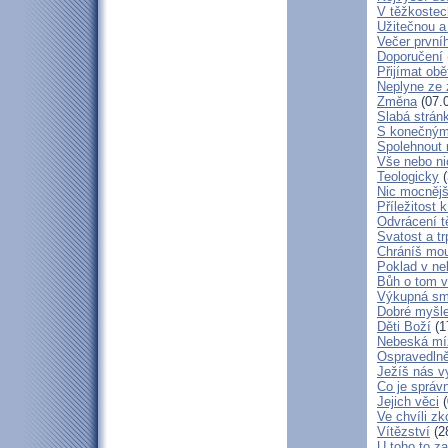
V těžkostec
Užitečnou a
Večer první
Doporučení
Přijímat obě
Neplyne ze 
Změna
(07.
Slabá strán
S konečným
Spolehnout
Vše nebo ni
Teologicky
(
Nic mocnějš
Příležitost k
Odvrácení t
Svatost a tr
Chráníš mou
Poklad v ne
Bůh o tom v
Výkupná sm
Dobré myšl
Děti Boží
(1
Nebeská mí
Ospravedlně
Ježíš nás v
Co je správ
Jejich věci
(
Ve chvíli z
Vítězství
(2
U toho to z