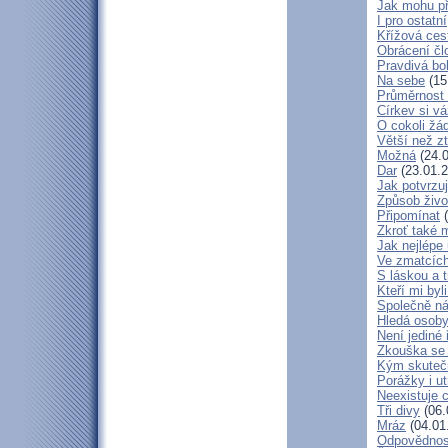
Jak mohu př
I pro ostatní
Křížová ces
Obrácení čl
Pravdivá bo
Na sebe
(15
Průměrnost 
Církev si vá
O cokoli žá
Větší než zt
Možná
(24.0
Dar
(23.01.2
Jak potvrzuj
Způsob živo
Připomínat
(
Zkroť také 
Jak nejlépe
Ve zmatcích
S láskou a t
Kteří mi byl
Společně ná
Hledá osob
Není jediné 
Zkouška se
Kým skuteč
Porážky i ut
Neexistuje c
Tři divy
(06.
Mráz
(04.01
Odpovědnos