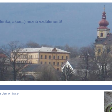
enka, akce...) nezná vzdálenosti!
 den o lásce...