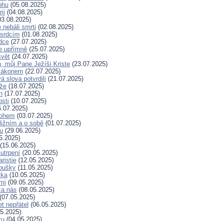
ohu
(05.08.2025)
ii
(04.08.2025)
3.08.2025)
nebáli smrti
(02.08.2025)
 srdcím
(01.08.2025)
dce
(27.07.2025)
e upřímně
(25.07.2025)
svět
(24.07.2025)
, můj Pane Ježíši Kriste
(23.07.2025)
zákonem
(22.07.2025)
 slova potvrdili
(21.07.2025)
íže
(18.07.2025)
n
(17.07.2025)
osti
(10.07.2025)
.07.2025)
Bohem
(03.07.2025)
ližním a o sobě
(01.07.2025)
hu
(29.06.2025)
6.2025)
(15.06.2025)
 utrpení
(20.05.2025)
ristie
(12.05.2025)
koušky
(11.05.2025)
ska
(10.05.2025)
mi
(09.05.2025)
za nás
(08.05.2025)
(07.05.2025)
t nepřátel
(06.05.2025)
5.2025)
tu
(04.05.2025)