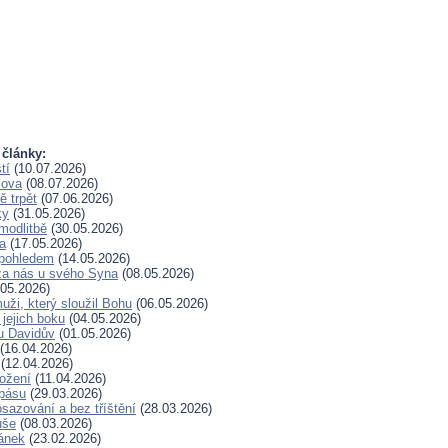
 články:
tí
(10.07.2026)
lova
(08.07.2026)
 trpět
(07.06.2026)
ky
(31.05.2026)
modlitbě
(30.05.2026)
a
(17.05.2026)
pohledem
(14.05.2026)
za nás u svého Syna
(08.05.2026)
05.2026)
uži, který sloužil Bohu
(06.05.2026)
 jejich boku
(04.05.2026)
u Davidův
(01.05.2026)
(16.04.2026)
(12.04.2026)
rožení
(11.04.2026)
spásu
(29.03.2026)
sazování a bez tříštění
(28.03.2026)
uše
(08.03.2026)
lánek
(23.02.2026)