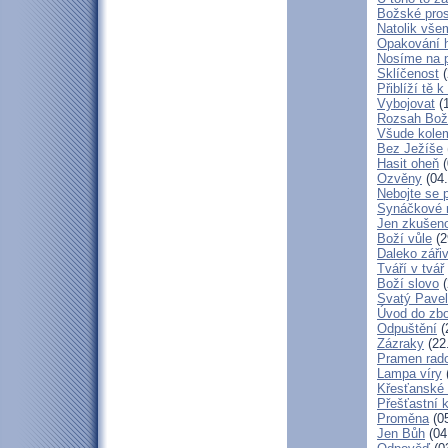
Božské pros
Natolik vše
Opakování h
Nosíme na 
Sklíčenost
(
Přiblíží tě 
Vybojovat
(1
Rozsah Bož
Všude kole
Bez Ježíše
Hasit oheň
(
Ozvěny
(04.
Nebojte se 
Synáčkové 
Jen zkušeno
Boží vůle
(2
Daleko zářiv
Tváří v tvář
Boží slovo
(
Svatý Pavel
Úvod do zbo
Odpuštění
(
Zázraky
(22
Pramen rado
Lampa víry
Křesťanské
Přešťastní 
Proměna
(05
Jen Bůh
(04