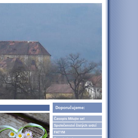
Doporučujeme:
Časopis Milujte se!
Společenství čistých srdcí
FATYM