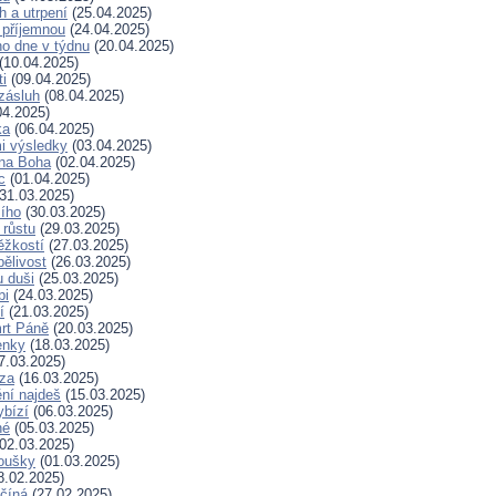
h a utrpení
(25.04.2025)
 příjemnou
(24.04.2025)
ho dne v týdnu
(20.04.2025)
(10.04.2025)
ti
(09.04.2025)
zásluh
(08.04.2025)
04.2025)
ka
(06.04.2025)
i výsledky
(03.04.2025)
 na Boha
(02.04.2025)
c
(01.04.2025)
31.03.2025)
ího
(30.03.2025)
 růstu
(29.03.2025)
ěžkostí
(27.03.2025)
pělivost
(26.03.2025)
 duši
(25.03.2025)
bi
(24.03.2025)
í
(21.03.2025)
rt Páně
(20.03.2025)
enky
(18.03.2025)
7.03.2025)
za
(16.03.2025)
ní najdeš
(15.03.2025)
ybízí
(06.03.2025)
né
(05.03.2025)
02.03.2025)
koušky
(01.03.2025)
8.02.2025)
ačíná
(27.02.2025)