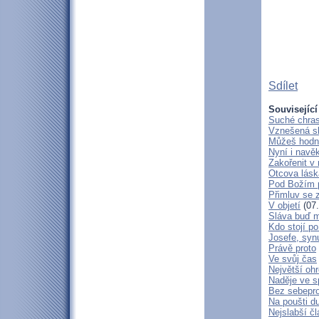
Sdílet
Související
Suché chras
Vznešená s
Můžeš hodně
Nyní i navě
Zakořenit v 
Otcova lásk
Pod Božím 
Přimluv se 
V objetí
(07.
Sláva buď m
Kdo stojí po
Josefe, syn
Právě proto
Ve svůj čas
Největší oh
Naděje ve 
Bez sebepro
Na poušti d
Nejslabší č