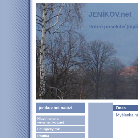
JENÍKOV.net
Dobré poselství (myšl
jenikov.net nabízí:
Dnes
Myšlenka na
Hlavní strana
www.jenikov.net
Liturgický rok
Rodina