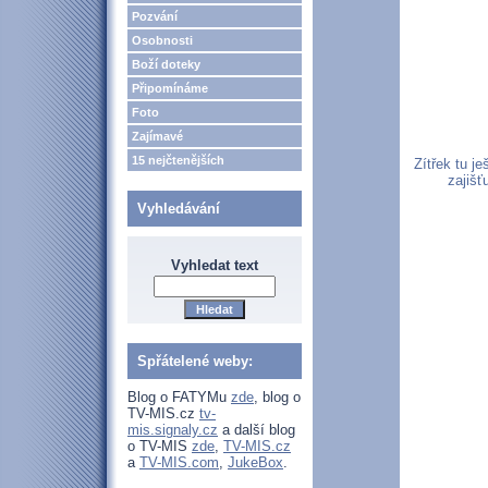
Pozvání
Osobnosti
Boží doteky
Připomínáme
Foto
Zajímavé
15 nejčtenějších
Zítřek tu j
zajišť
Vyhledávání
Vyhledat text
Spřátelené weby:
Blog o FATYMu
zde
, blog o
TV-MIS.cz
tv-
mis.signaly.cz
a další blog
o TV-MIS
zde
,
TV-MIS.cz
a
TV-MIS.com
,
JukeBox
.