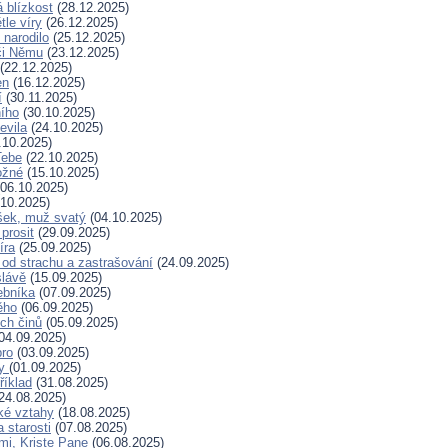
 blízkost
(28.12.2025)
tle víry
(26.12.2025)
 narodilo
(25.12.2025)
či Němu
(23.12.2025)
(22.12.2025)
en
(16.12.2025)
í
(30.11.2025)
ního
(30.10.2025)
evila
(24.10.2025)
.10.2025)
Tebe
(22.10.2025)
ožné
(15.10.2025)
06.10.2025)
10.2025)
šek, muž svatý
(04.10.2025)
prosit
(29.09.2025)
íra
(25.09.2025)
od strachu a zastrašování
(24.09.2025)
slávě
(15.09.2025)
ebníka
(07.09.2025)
ěho
(06.09.2025)
ých činů
(05.09.2025)
04.09.2025)
bro
(03.09.2025)
ry
(01.09.2025)
říklad
(31.08.2025)
24.08.2025)
ské vztahy
(18.08.2025)
a starosti
(07.08.2025)
mi, Kriste Pane
(06.08.2025)