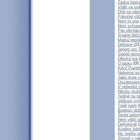
Žádná lidská
Vidět ve svě
Dítě se nám
Pokorné vů
Není to ona
Není schop
Pán přicház
Snášet bliž
Matka nepol
Definice
(23
Jenom pro 
Stejně nem
Dětská hra
(
O lásku
(05.
Když Franti
Nebojme se 
Jako moje v
Osvobozeni 
V nebeské 
Nikoliv služ
Jedině na n
Velikost sv
Trpěl jsem
(
Budoucí do
Škola poko
Není větší p
Definitivně
(
Kvalitní lid
Nic jiného n
Zůstaň s ná