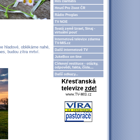
Res claritatis
Hnutí Pro život ČR
Rádio Proglas
TV NOE
Svatá země Izrael, Sinaj -
virtuální pouť
Internetová televize zdarma
TV-MIS.cz
íme hladové, oblékáme nahé,
Další internetové TV
es, budou zítra mrtví.
JukeBox on-line
Církevní restituce - otázky,
odpovědi, fakta, čísla....
Další odkazy...