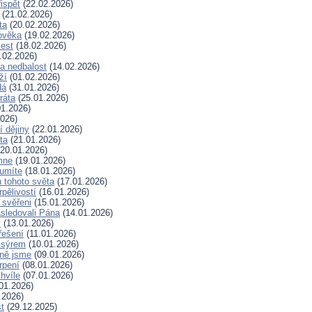
ispět
(22.02.2026)
(21.02.2026)
ta
(20.02.2026)
ověka
(19.02.2026)
lest
(18.02.2026)
.02.2026)
a nedbalost
(14.02.2026)
ží
(01.02.2026)
dá
(31.01.2026)
ráta
(25.01.2026)
1.2026)
026)
í dějiny
(22.01.2026)
ta
(21.01.2026)
20.01.2026)
mne
(19.01.2026)
 umíte
(18.01.2026)
 tohoto světa
(17.01.2026)
rpělivostí
(16.01.2026)
i svěřeni
(15.01.2026)
sledovali Pána
(14.01.2026)
y
(13.01.2026)
řešení
(11.01.2026)
 sýrem
(10.01.2026)
ně jsme
(09.01.2026)
rpení
(08.01.2026)
hvíle
(07.01.2026)
01.2026)
.2026)
t
(29.12.2025)