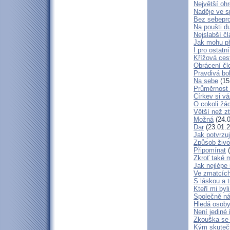
Největší oh
Naděje ve 
Bez sebepro
Na poušti d
Nejslabší č
Jak mohu př
I pro ostatní
Křížová ces
Obrácení čl
Pravdivá bo
Na sebe
(15
Průměrnost 
Církev si vá
O cokoli žá
Větší než zt
Možná
(24.0
Dar
(23.01.2
Jak potvrzuj
Způsob živo
Připomínat
(
Zkroť také 
Jak nejlépe
Ve zmatcích
S láskou a t
Kteří mi byl
Společně ná
Hledá osob
Není jediné 
Zkouška se
Kým skuteč