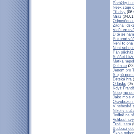
Porážky i ut
Neexistuje c
Tři divy
(06.
Mráz
(04.01
Odpovědnos
Žádná lidská
Vidět ve svě
Dítě se nám
Pokorné vů
Není to ona
Není schop
Pán přicház
Snášet bliž
Matka nepol
Definice
(23
Jenom pro 
Stejně nem
Dětská hra
(
O lásku
(05.
Když Franti
Nebojme se 
Jako moje v
Osvobozeni 
V nebeské 
Nikoliv služ
Jedině na n
Velikost sv
Trpěl jsem
(
Budoucí do
Škola poko