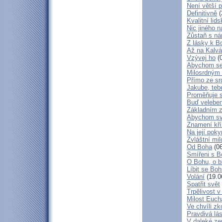
Není větší p
Definitivně
(
Kvalitní lid
Nic jiného n
Zůstaň s ná
Z lásky k B
Až na Kalvár
Vzývej ho
(0
Abychom se 
Milosrdným
Přímo ze sr
Jakube, teb
Proměňuje 
Buď veleben
Základním 
Abychom svá
Znamení kř
Na její poky
Zvláštní mil
Od Boha
(06
Smířeni s 
O Bohu, o b
Líbit se Bo
Volání
(19.0
Spatřit svět
Trpělivost v
Milost Eucha
Ve chvíli z
Pravdivá lá
V daleké ze