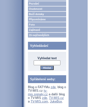
Pozvání
Osobnosti
Boží doteky
Připomínáme
Foto
Zajímavé
15 nejčtenějších
Vyhledávání
Vyhledat text
Spřátelené weby:
Blog o FATYMu
zde
, blog o
TV-MIS.cz
tv-
mis.signaly.cz
a další blog
o TV-MIS
zde
,
TV-MIS.cz
a
TV-MIS.com
,
JukeBox
.