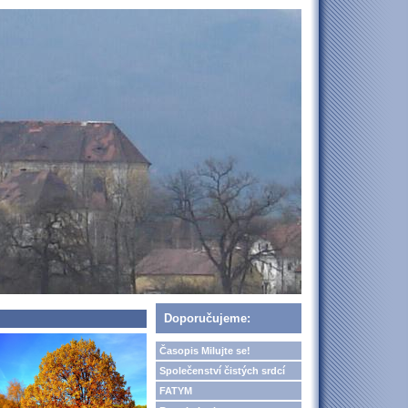
Doporučujeme:
Časopis Milujte se!
Společenství čistých srdcí
FATYM