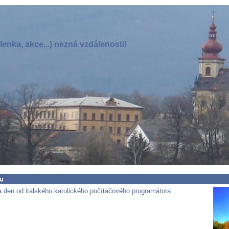
enka, akce...) nezná vzdálenosti!
ru
 den od italského katolického počítačového programátora...