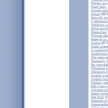
Přimluv se 
Oheň lásky
Zmenši poče
Ustup!
(05.0
Nejvyšší úc
V těžkostec
Užitečnou a
Večer první
Doporučení
Přijímat obě
Neplyne ze 
Změna
(07.
Slabá strán
S konečným
Spolehnout
Vše nebo ni
Teologicky
(
Nic mocnějš
Příležitost k
Odvrácení t
Svatost a tr
Chráníš mou
Poklad v ne
Bůh o tom v
Výkupná sm
Dobré myšl
Děti Boží
(1
Nebeská mí
Ospravedlně