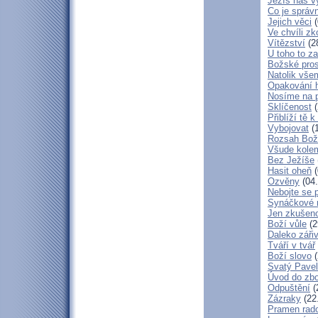
Ježíš nás v
Co je správ
Jejich věci
(
Ve chvíli z
Vítězství
(2
U toho to z
Božské pros
Natolik vše
Opakování h
Nosíme na 
Sklíčenost
(
Přiblíží tě 
Vybojovat
(1
Rozsah Bož
Všude kole
Bez Ježíše
Hasit oheň
(
Ozvěny
(04.
Nebojte se 
Synáčkové 
Jen zkušeno
Boží vůle
(2
Daleko zářiv
Tváří v tvář
Boží slovo
(
Svatý Pavel
Úvod do zbo
Odpuštění
(
Zázraky
(22
Pramen rado