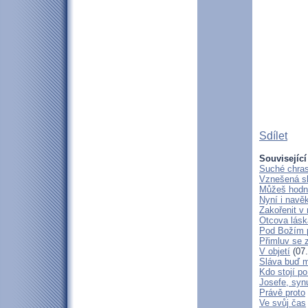
Sdílet
Související
Suché chras
Vznešená s
Můžeš hodně
Nyní i navě
Zakořenit v 
Otcova lásk
Pod Božím 
Přimluv se 
V objetí
(07.
Sláva buď m
Kdo stojí po
Josefe, syn
Právě proto
Ve svůj čas