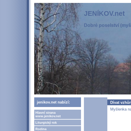
JENÍKOV.net
Dobré poselství (myšl
jenikov.net nabízí:
Dívat vzhů
Myšlenka na
Hlavní strana
www.jenikov.net
Liturgický rok
Rodina