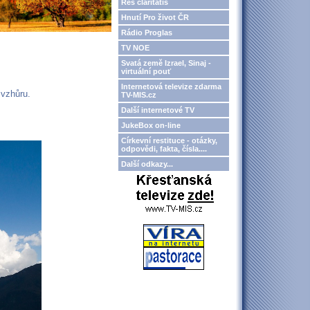
Res claritatis
Hnutí Pro život ČR
Rádio Proglas
TV NOE
Svatá země Izrael, Sinaj -
virtuální pouť
Internetová televize zdarma
 vzhůru.
TV-MIS.cz
Další internetové TV
JukeBox on-line
Církevní restituce - otázky,
odpovědi, fakta, čísla....
Další odkazy...