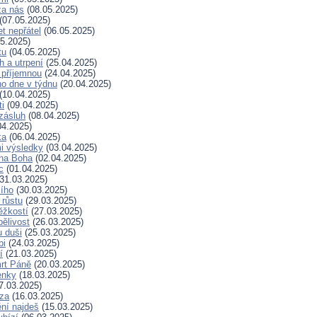
za nás
(08.05.2025)
(07.05.2025)
t nepřátel
(06.05.2025)
5.2025)
tu
(04.05.2025)
h a utrpení
(25.04.2025)
 příjemnou
(24.04.2025)
ho dne v týdnu
(20.04.2025)
(10.04.2025)
ti
(09.04.2025)
zásluh
(08.04.2025)
04.2025)
ka
(06.04.2025)
i výsledky
(03.04.2025)
 na Boha
(02.04.2025)
c
(01.04.2025)
31.03.2025)
ího
(30.03.2025)
 růstu
(29.03.2025)
ěžkostí
(27.03.2025)
pělivost
(26.03.2025)
 duši
(25.03.2025)
bi
(24.03.2025)
í
(21.03.2025)
rt Páně
(20.03.2025)
enky
(18.03.2025)
7.03.2025)
za
(16.03.2025)
ní najdeš
(15.03.2025)