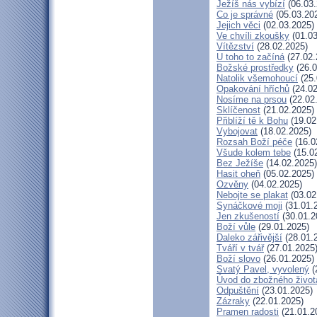
Ježíš nás vybízí
(06.03.
Co je správné
(05.03.20
Jejich věci
(02.03.2025)
Ve chvíli zkoušky
(01.03
Vítězství
(28.02.2025)
U toho to začíná
(27.02.
Božské prostředky
(26.0
Natolik všemohoucí
(25.
Opakování hříchů
(24.02
Nosíme na prsou
(22.02
Sklíčenost
(21.02.2025)
Přiblíží tě k Bohu
(19.02
Vybojovat
(18.02.2025)
Rozsah Boží péče
(16.0
Všude kolem tebe
(15.0
Bez Ježíše
(14.02.2025)
Hasit oheň
(05.02.2025)
Ozvěny
(04.02.2025)
Nebojte se plakat
(03.02
Synáčkové moji
(31.01.
Jen zkušeností
(30.01.2
Boží vůle
(29.01.2025)
Daleko zářivější
(28.01.
Tváří v tvář
(27.01.2025
Boží slovo
(26.01.2025)
Svatý Pavel, vyvolený
(
Úvod do zbožného život
Odpuštění
(23.01.2025)
Zázraky
(22.01.2025)
Pramen radosti
(21.01.2