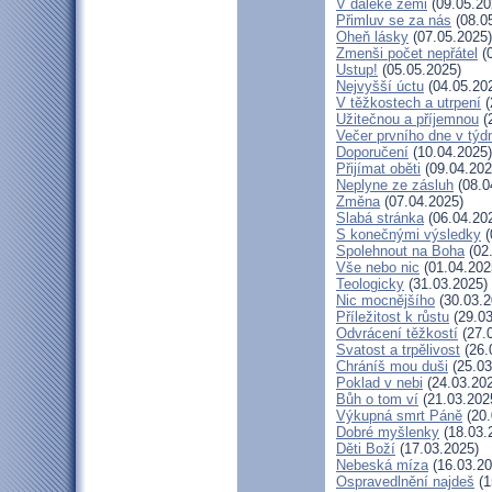
V daleké zemi
(09.05.20
Přimluv se za nás
(08.0
Oheň lásky
(07.05.2025)
Zmenši počet nepřátel
(0
Ustup!
(05.05.2025)
Nejvyšší úctu
(04.05.20
V těžkostech a utrpení
(
Užitečnou a příjemnou
(
Večer prvního dne v týd
Doporučení
(10.04.2025)
Přijímat oběti
(09.04.202
Neplyne ze zásluh
(08.0
Změna
(07.04.2025)
Slabá stránka
(06.04.20
S konečnými výsledky
(
Spolehnout na Boha
(02
Vše nebo nic
(01.04.202
Teologicky
(31.03.2025)
Nic mocnějšího
(30.03.2
Příležitost k růstu
(29.03
Odvrácení těžkostí
(27.
Svatost a trpělivost
(26.
Chráníš mou duši
(25.03
Poklad v nebi
(24.03.20
Bůh o tom ví
(21.03.202
Výkupná smrt Páně
(20.
Dobré myšlenky
(18.03.
Děti Boží
(17.03.2025)
Nebeská míza
(16.03.20
Ospravedlnění najdeš
(1