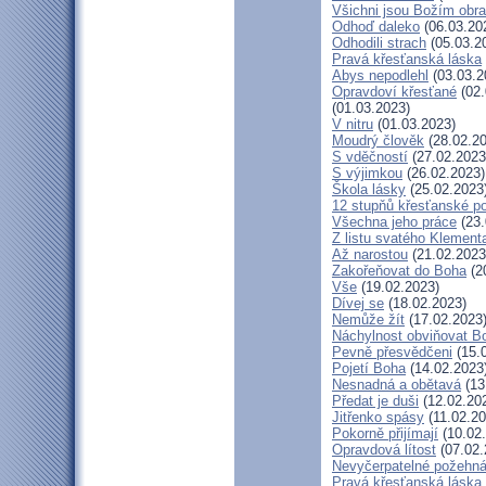
Všichni jsou Božím obr
Odhoď daleko
(06.03.20
Odhodili strach
(05.03.2
Pravá křesťanská láska
Abys nepodlehl
(03.03.2
Opravdoví křesťané
(02.
(01.03.2023)
V nitru
(01.03.2023)
Moudrý člověk
(28.02.20
S vděčností
(27.02.2023
S výjimkou
(26.02.2023)
Škola lásky
(25.02.2023
12 stupňů křesťanské p
Všechna jeho práce
(23.
Z listu svatého Klementa
Až narostou
(21.02.2023
Zakořeňovat do Boha
(2
Vše
(19.02.2023)
Dívej se
(18.02.2023)
Nemůže žít
(17.02.2023
Náchylnost obviňovat B
Pevně přesvědčeni
(15.
Pojetí Boha
(14.02.2023
Nesnadná a obětavá
(13
Předat je duši
(12.02.20
Jitřenko spásy
(11.02.20
Pokorně přijímají
(10.02
Opravdová lítost
(07.02.
Nevyčerpatelné požehná
Pravá křesťanská láska