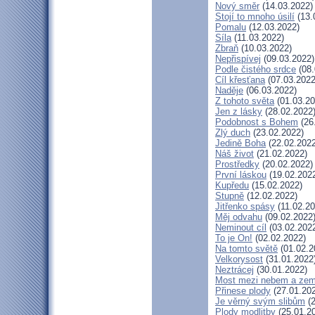
Nový směr
(14.03.2022)
Stojí to mnoho úsilí
(13.
Pomalu
(12.03.2022)
Síla
(11.03.2022)
Zbraň
(10.03.2022)
Nepřispívej
(09.03.2022)
Podle čistého srdce
(08.
Cíl křesťana
(07.03.2022
Naděje
(06.03.2022)
Z tohoto světa
(01.03.20
Jen z lásky
(28.02.2022
Podobnost s Bohem
(26
Zlý duch
(23.02.2022)
Jedině Boha
(22.02.2022
Náš život
(21.02.2022)
Prostředky
(20.02.2022)
První láskou
(19.02.202
Kupředu
(15.02.2022)
Stupně
(12.02.2022)
Jitřenko spásy
(11.02.20
Měj odvahu
(09.02.2022
Neminout cíl
(03.02.202
To je On!
(02.02.2022)
Na tomto světě
(01.02.2
Velkorysost
(31.01.2022
Neztrácej
(30.01.2022)
Most mezi nebem a zem
Přinese plody
(27.01.20
Je věrný svým slibům
(2
Plody modlitby
(25.01.2