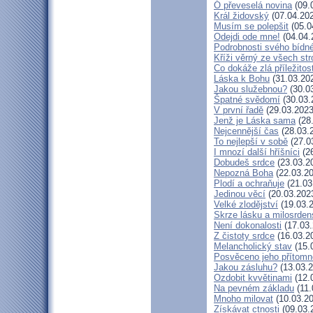
Ó převeselá novina
(09.
Král židovský
(07.04.20
Musím se polepšit
(05.0
Odejdi ode mne!
(04.04.
Podrobnosti svého bídné
Kříži věrný ze všech st
Co dokáže zlá příležitos
Láska k Bohu
(31.03.20
Jakou služebnou?
(30.0
Špatné svědomí
(30.03.
V první řadě
(29.03.2023
Jenž je Láska sama
(28
Nejcennější čas
(28.03.
To nejlepší v sobě
(27.0
I mnozí další hříšníci
(26
Dobudeš srdce
(23.03.2
Nepozná Boha
(22.03.20
Plodí a ochraňuje
(21.03
Jedinou věcí
(20.03.202
Velké zlodějství
(19.03.
Skrze lásku a milosrden
Není dokonalosti
(17.03.
Z čistoty srdce
(16.03.2
Melancholický stav
(15.
Posvěceno jeho přítomn
Jakou zásluhu?
(13.03.2
Ozdobit kvvětinami
(12.
Na pevném základu
(11.
Mnoho milovat
(10.03.20
Získávat ctnosti
(09.03.