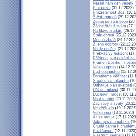
Nastal nám den veselý
(
Plní údivu
(31.12.2023)
Prozřetelnost Boží
(30.1
Štěstí národů
(29.12.202
Zeptej se sám sebe
(28.
Žádné štěstí světa
(27.1
Na hlavu bludaře
(26.12.
Stále chrání
(25.12.2023
Mocná zbraň
(24.12.202
Z jeho dobroty
(22.12.20
Nikdy nedělej
(21.12.202
Překvapivý horizont
(17.
Přičteno jako pokání za 
Pramen Božího milosrde
Velkou oporou
(14.12.20
Buď optimistou
(13.12.2
Dobudeme věčnost
(11.
S radostí a mlčením
(10
Odhaluje plán svatosti
(0
Učí se milovat
(30.11.20
Duchovní radost
(30.11.
Nosí v srdci
(29.11.2023
Závistivý a svatý
(20.11
Největší zlo
(19.11.2023
Velké věci
(18.11.2023)
Ať se raduje
(17.11.2023
Jako bys mu nabízel
(16
Chudá panna k chudému
Rozlišování
(12.11.2023
Vlastním jménem
(11.11