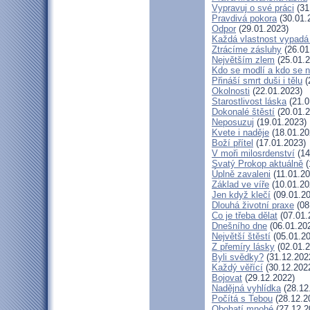
Vypravuj o své práci
(31
Pravdivá pokora
(30.01.
Odpor
(29.01.2023)
Každá vlastnost vypadá 
Ztrácíme zásluhy
(26.01
Největším zlem
(25.01.2
Kdo se modlí a kdo se 
Přináší smrt duši i tělu
(
Okolnosti
(22.01.2023)
Starostlivost láska
(21.0
Dokonalé štěstí
(20.01.2
Neposuzuj
(19.01.2023)
Kvete i naděje
(18.01.20
Boží přítel
(17.01.2023)
V moři milosrdenství
(14
Svatý Prokop aktuálně
(
Úplně zavaleni
(11.01.20
Základ ve víře
(10.01.20
Jen když klečí
(09.01.20
Dlouhá životní praxe
(08
Co je třeba dělat
(07.01.
Dnešního dne
(06.01.20
Největší štěstí
(05.01.20
Z přemíry lásky
(02.01.2
Byli svědky?
(31.12.202
Každý věřící
(30.12.202
Bojovat
(29.12.2022)
Nadějná vyhlídka
(28.12
Počítá s Tebou
(28.12.2
Obohatí mnohé
(27.12.2