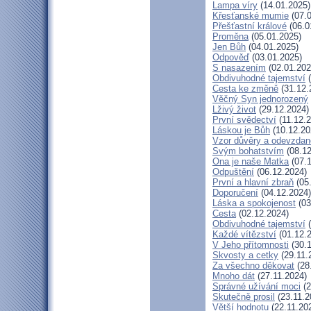
Lampa víry
(14.01.2025)
Křesťanské mumie
(07.0
Přešťastní králové
(06.0
Proměna
(05.01.2025)
Jen Bůh
(04.01.2025)
Odpověď
(03.01.2025)
S nasazením
(02.01.202
Obdivuhodné tajemství
(
Cesta ke změně
(31.12.
Věčný Syn jednorozený
Lživý život
(29.12.2024)
První svědectví
(11.12.2
Láskou je Bůh
(10.12.20
Vzor důvěry a odevzdan
Svým bohatstvím
(08.12
Ona je naše Matka
(07.1
Odpuštění
(06.12.2024)
První a hlavní zbraň
(05
Doporučení
(04.12.2024)
Láska a spokojenost
(03
Cesta
(02.12.2024)
Obdivuhodné tajemství
(
Každé vítězství
(01.12.
V Jeho přítomnosti
(30.1
Skvosty a cetky
(29.11.
Za všechno děkovat
(28
Mnoho dát
(27.11.2024)
Správné užívání moci
(2
Skutečně prosil
(23.11.2
Větší hodnotu
(22.11.20