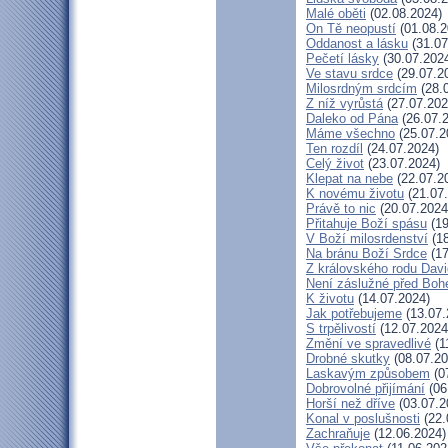
Malé oběti
(02.08.2024)
On Tě neopustí
(01.08.2
Oddanost a lásku
(31.07
Pečetí lásky
(30.07.202
Ve stavu srdce
(29.07.2
Milosrdným srdcím
(28.
Z níž vyrůstá
(27.07.202
Daleko od Pána
(26.07.
Máme všechno
(25.07.2
Ten rozdíl
(24.07.2024)
Celý život
(23.07.2024)
Klepat na nebe
(22.07.2
K novému životu
(21.07
Právě to nic
(20.07.2024
Přitahuje Boží spásu
(19
V Boží milosrdenství
(18
Na bránu Boží Srdce
(17
Z královského rodu Dav
Není záslužné před Bo
K životu
(14.07.2024)
Jak potřebujeme
(13.07.
S trpělivostí
(12.07.2024
Změní ve spravedlivé
(1
Drobné skutky
(08.07.20
Laskavým způsobem
(0
Dobrovolné přijímání
(06
Horší než dříve
(03.07.2
Konal v poslušnosti
(22.
Zachraňuje
(12.06.2024)