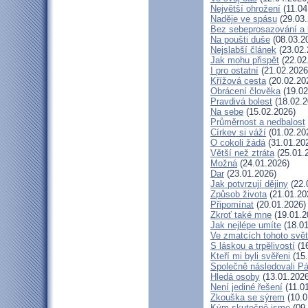
Největší ohrožení
(11.04
Naděje ve spásu
(29.03.
Bez sebeprosazování a b
Na poušti duše
(08.03.2
Nejslabší článek
(23.02.
Jak mohu přispět
(22.02
I pro ostatní
(21.02.2026
Křížová cesta
(20.02.20
Obrácení člověka
(19.02
Pravdivá bolest
(18.02.2
Na sebe
(15.02.2026)
Průměrnost a nedbalost
Církev si váží
(01.02.20
O cokoli žádá
(31.01.20
Větší než ztráta
(25.01.
Možná
(24.01.2026)
Dar
(23.01.2026)
Jak potvrzují dějiny
(22.
Způsob života
(21.01.20
Připomínat
(20.01.2026)
Zkroť také mne
(19.01.2
Jak nejlépe umíte
(18.01
Ve zmatcích tohoto svě
S láskou a trpělivostí
(16
Kteří mi byli svěřeni
(15.
Společně následovali P
Hledá osoby
(13.01.2026
Není jediné řešení
(11.0
Zkouška se sýrem
(10.0
Kým skutečně jsme
(09.