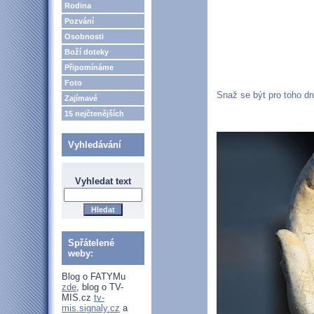
Rodina
Pozvání
Osobnosti
Boží doteky
Připomínáme
Foto
Snaž se být pro toho dr
Zajímavé
15 nejčtenějších
Vyhledávání
Vyhledat text
Spřátelené
weby:
Blog o FATYMu
zde
, blog o TV-
MIS.cz
tv-
mis.signaly.cz
a