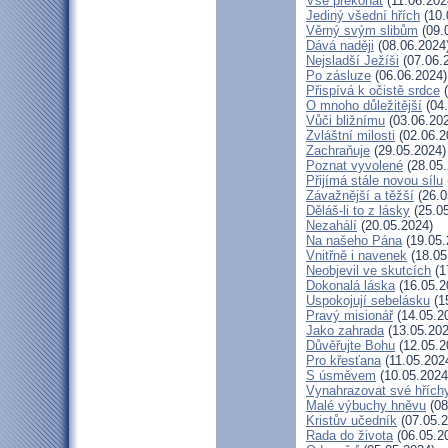
Vše překonat
(11.06.202
Jediný všední hřích
(10.
Věrný svým slibům
(09.
Dává naději
(08.06.2024
Nejsladší Ježíši
(07.06.
Po zásluze
(06.06.2024)
Přispívá k očistě srdce
(
O mnoho důležitější
(04.
Vůči bližnímu
(03.06.20
Zvláštní milosti
(02.06.2
Zachraňuje
(29.05.2024)
Poznat vyvolené
(28.05.
Přijímá stále novou sílu
Závažnější a těžší
(26.0
Děláš-li to z lásky
(25.05
Nezahálí
(20.05.2024)
Na našeho Pána
(19.05.
Vnitřně i navenek
(18.05
Neobjevil ve skutcích
(1
Dokonalá láska
(16.05.2
Uspokojují sebelásku
(1
Pravý misionář
(14.05.2
Jako zahrada
(13.05.202
Důvěřujte Bohu
(12.05.2
Pro křesťana
(11.05.202
S úsměvem
(10.05.2024
Vynahrazovat své hřích
Malé výbuchy hněvu
(08
Kristův učedník
(07.05.2
Rada do života
(06.05.2