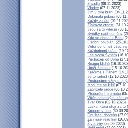
Zrcadlo
(08.11.2023)
Vládce
(07.11.2023)
Jim v tom brání
(04.11.2
Dokonalá pokora
(03.11.
Každý z nás!
(01.11.202
Získávat ctnosti
(31.10.
Jsou za to vděční
(30.10
Svědky naší odměny
(29
Kdo se obrací k Bohu
(2
Osobní povolání
(25.10.
Větší cenu než všechny
Každodenní práce
(19.1
I se svým Synem
(18.10
Přicházejí od Boha
(17.1
Reaguj klidně
(16.10.202
Umět žasnout
(15.10.20
Kráčíme s Pánem
(14.1
Je to radost
(12.10.2023
Postupujme vždy stejn
Modlíme se k Ní
(07.10.
Zatvrzelé srdce
(06.10.2
Předurčení pro nebe
(05
Vítán nebeskými zástup
Tvář Otce
(02.10.2023)
Láska, která stojí za to
(
Srdcem v nebi
(30.09.20
Opuštění dobrého
(27.09
Zahrnuje všechny
(26.09
Život víry
(25.09.2023)
Naši práci
(22.09.2023)