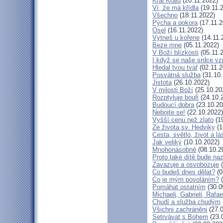
Král Králů
(20.11.2022)
Ví, že má křídla
(19.11.
Všechno
(18.11.2022)
Pýcha a pokora
(17.11.2
Osel
(16.11.2022)
Vytneš u kořene
(14.11.
Beze mne
(05.11.2022)
V Boží blízkosti
(05.11.
I když se naše srdce vz
Hledal tvou tvář
(02.11.2
Posvátná služba
(31.10.
Jistota
(26.10.2022)
V milosti Boží
(25.10.20
Rozptyluje bouři
(24.10.
Budoucí dobra
(23.10.20
Nebojte se!
(22.10.2022)
Vyšší cenu než zlato
(19
Ze života sv. Hedviky
(1
Cesta, světlo, život a lá
Jak veliký
(10.10.2022)
Mnohonásobně
(08.10.2
Proto také dítě bude na
Zavazuje a osvobozuje
(
Co budeš dnes dělat?
(0
Co je mým povoláním?
(
Pomáhat ostatním
(30.0
Michaeli, Gabrieli, Rafae
Chudí a služba chudým
Všichni zachráněni
(27.0
Setrvávat s Bohem
(23.