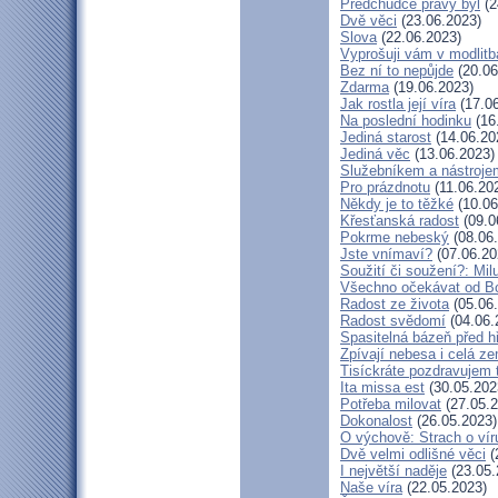
Předchůdce pravý byl
(2
Dvě věci
(23.06.2023)
Slova
(22.06.2023)
Vyprošuji vám v modlit
Bez ní to nepůjde
(20.06
Zdarma
(19.06.2023)
Jak rostla její víra
(17.06
Na poslední hodinku
(16
Jediná starost
(14.06.20
Jediná věc
(13.06.2023)
Služebníkem a nástroje
Pro prázdnotu
(11.06.20
Někdy je to těžké
(10.06
Křesťanská radost
(09.0
Pokrme nebeský
(08.06
Jste vnímaví?
(07.06.20
Soužití či soužení?: Milu
Všechno očekávat od B
Radost ze života
(05.06
Radost svědomí
(04.06.
Spasitelná bázeň před 
Zpívají nebesa i celá z
Tisíckráte pozdravujem 
Ita missa est
(30.05.202
Potřeba milovat
(27.05.2
Dokonalost
(26.05.2023)
O výchově: Strach o víru 
Dvě velmi odlišné věci
(
I největší naděje
(23.05.
Naše víra
(22.05.2023)