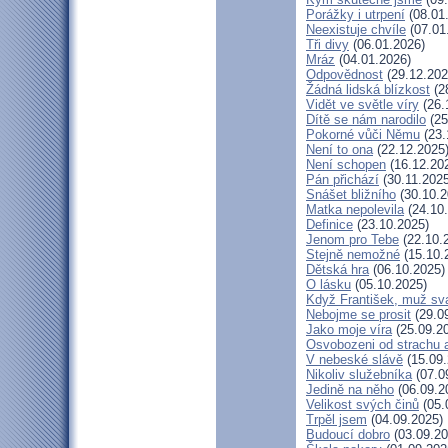
Porážky i utrpení
(08.01
Neexistuje chvíle
(07.01
Tři divy
(06.01.2026)
Mráz
(04.01.2026)
Odpovědnost
(29.12.202
Žádná lidská blízkost
(2
Vidět ve světle víry
(26.
Dítě se nám narodilo
(25
Pokorné vůči Němu
(23.
Není to ona
(22.12.2025
Není schopen
(16.12.20
Pán přichází
(30.11.2025
Snášet bližního
(30.10.2
Matka nepolevila
(24.10
Definice
(23.10.2025)
Jenom pro Tebe
(22.10.
Stejně nemožné
(15.10.
Dětská hra
(06.10.2025)
O lásku
(05.10.2025)
Když František, muž sv
Nebojme se prosit
(29.0
Jako moje víra
(25.09.2
Osvobozeni od strachu 
V nebeské slávě
(15.09.
Nikoliv služebníka
(07.0
Jedině na něho
(06.09.2
Velikost svých činů
(05.
Trpěl jsem
(04.09.2025)
Budoucí dobro
(03.09.20