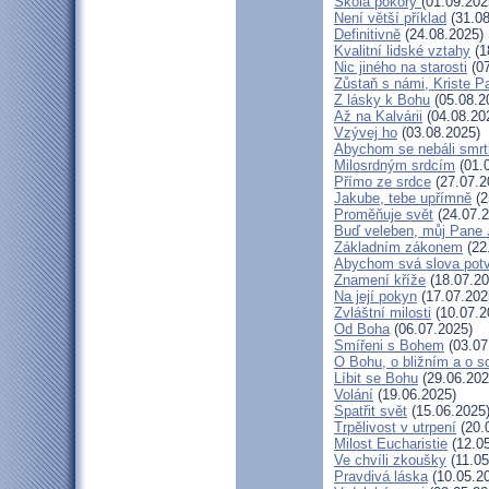
Škola pokory
(01.09.202
Není větší příklad
(31.08
Definitivně
(24.08.2025)
Kvalitní lidské vztahy
(1
Nic jiného na starosti
(07
Zůstaň s námi, Kriste P
Z lásky k Bohu
(05.08.2
Až na Kalvárii
(04.08.20
Vzývej ho
(03.08.2025)
Abychom se nebáli smrt
Milosrdným srdcím
(01.
Přímo ze srdce
(27.07.2
Jakube, tebe upřímně
(2
Proměňuje svět
(24.07.2
Buď veleben, můj Pane J
Základním zákonem
(22
Abychom svá slova potvr
Znamení kříže
(18.07.20
Na její pokyn
(17.07.202
Zvláštní milosti
(10.07.2
Od Boha
(06.07.2025)
Smířeni s Bohem
(03.07
O Bohu, o bližním a o s
Líbit se Bohu
(29.06.202
Volání
(19.06.2025)
Spatřit svět
(15.06.2025
Trpělivost v utrpení
(20.
Milost Eucharistie
(12.05
Ve chvíli zkoušky
(11.05
Pravdivá láska
(10.05.2