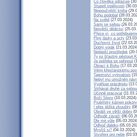
Co člověka odrazuje
(30
Stupeň trpělivosti
(30.03
Nejpoučnější kniha
(29.0
Bohu podobal
(28.03.20
Na světě
(27.03.2024)
Sami se sebou
(26.03.2
Největší dědictví
(25.03
Přece ví, co potřebujem
Plný lásky a úcty
(23.03
Duchovní život
(22.03.2
Dobrý voják
(21.03.2024
Nejlepší prostředek
(20.
Ty jsi šťastný pěstoun K
Je potřeba se sehnout
(1
Obrací k Bohu
(17.03.20
Věrni křesťanskému pov
Tajemství vytrvalosti
(15
Nebyl mu umožněn návr
Vyplňuje prázdnotu
(13.
Strhávat druhé za sebou
Účinně pracovat
(11.03.
Boží Slovo
(10.03.2024)
Prubířský kámen pokory
I přes těžké zkoušky
(08
Obrátit ve větší dobro
(0
Odhodit závaží
(06.03.2
Dle mé vůle
(05.03.2024
Odhoď daleko
(05.03.20
Myslíš si?
(04.03.2024)
Stvořeni pro nebe
(03.03