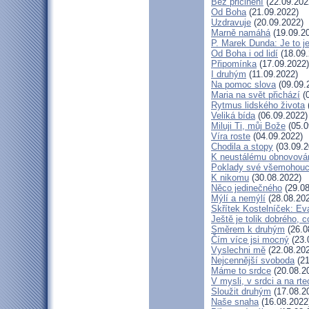
Bez přičinění
(22.09.202
Od Boha
(21.09.2022)
Uzdravuje
(20.09.2022)
Marně namáhá
(19.09.2
P. Marek Dunda: Je to j
Od Boha i od lidí
(18.09.
Připomínka
(17.09.2022)
I druhým
(11.09.2022)
Na pomoc slova
(09.09.
Maria na svět přichází
(0
Rytmus lidského života
Veliká bída
(06.09.2022)
Miluji Ti, můj Bože
(05.0
Víra roste
(04.09.2022)
Chodila a stopy
(03.09.2
K neustálému obnovová
Poklady své všemohouc
K nikomu
(30.08.2022)
Něco jedinečného
(29.08
Mýlí a nemýlí
(28.08.20
Skřítek Kostelníček: Eva
Ještě je tolik dobrého, c
Směrem k druhým
(26.0
Čím více jsi mocný
(23.
Vyslechni mě
(22.08.20
Nejcennější svoboda
(21
Máme to srdce
(20.08.2
V mysli, v srdci a na rte
Sloužit druhým
(17.08.2
Naše snaha
(16.08.2022