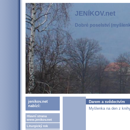
JENÍKOV.net
Dobré poselství (myšlenka
jenikov.net
Darem a svědectvím
nabízí:
Myšlenka na den z knihy
Hlavní strana
www.jenikov.net
Liturgický rok