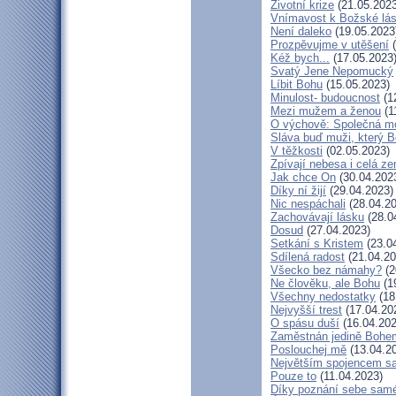
Životní krize
(21.05.2023
Vnímavost k Božské lás
Není daleko
(19.05.2023
Prozpěvujme v utěšení
(
Kéž bych...
(17.05.2023
Svatý Jene Nepomucký
Líbit Bohu
(15.05.2023)
Minulost- budoucnost
(1
Mezi mužem a ženou
(1
O výchově: Společná mod
Sláva buď muži, který B
V těžkosti
(02.05.2023)
Zpívají nebesa i celá z
Jak chce On
(30.04.202
Díky ní žijí
(29.04.2023)
Nic nespáchali
(28.04.20
Zachovávají lásku
(28.0
Dosud
(27.04.2023)
Setkání s Kristem
(23.0
Sdílená radost
(21.04.20
Všecko bez námahy?
(2
Ne člověku, ale Bohu
(1
Všechny nedostatky
(18
Nejvyšší trest
(17.04.20
O spásu duší
(16.04.202
Zaměstnán jedině Bohe
Poslouchej mě
(13.04.2
Největším spojencem s
Pouze to
(11.04.2023)
Díky poznání sebe sam