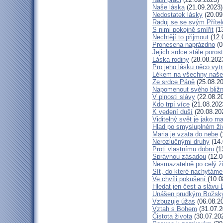
Naše láska
(21.09.2023)
Nedostatek lásky
(20.09
Raduj se se svým Příte
S nimi pokojně smířit
(13
Nechtějí to přijmout
(12.
Pronesena naprázdno
(0
Jejich srdce stále poros
Láska rodiny
(28.08.202
Pro jeho lásku něco vytr
Lékem na všechny naše
Ze srdce Páně
(25.08.20
Napomenout svého bližn
V plnosti slávy
(22.08.2
Kdo trpí více
(21.08.202
K vedení duší
(20.08.20
Viditelný svět je jako m
Hlad po smysluplném ži
Maria je vzata do nebe
(
Nerozlučnými druhy
(14.
Proti vlastnímu dobru
(1
Správnou zásadou
(12.0
Nesmazatelně po celý ž
Síť, do které nachytáme
Ve chvíli pokušení
(10.0
Hledat jen čest a slávu 
Unášen prudkým Božsk
Vzbuzuje úžas
(06.08.2
Vztah s Bohem
(31.07.2
Čistota života
(30.07.20