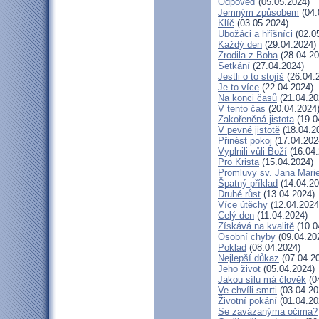
Odpověď
(05.05.2024)
Jemným způsobem
(04.
Klíč
(03.05.2024)
Ubožáci a hříšníci
(02.0
Každý den
(29.04.2024)
Zrodila z Boha
(28.04.20
Setkání
(27.04.2024)
Jestli o to stojíš
(26.04.
Je to více
(22.04.2024)
Na konci časů
(21.04.20
V tento čas
(20.04.2024
Zakořeněná jistota
(19.0
V pevné jistotě
(18.04.2
Přinést pokoj
(17.04.202
Vyplnili vůli Boží
(16.04.
Pro Krista
(15.04.2024)
Promluvy sv. Jana Marie
Špatný příklad
(14.04.20
Druhé růst
(13.04.2024)
Více útěchy
(12.04.2024
Celý den
(11.04.2024)
Získává na kvalitě
(10.0
Osobní chyby
(09.04.20
Poklad
(08.04.2024)
Nejlepší důkaz
(07.04.2
Jeho život
(05.04.2024)
Jakou sílu má člověk
(0
Ve chvíli smrti
(03.04.20
Životní pokání
(01.04.20
Se zavázanýma očima?