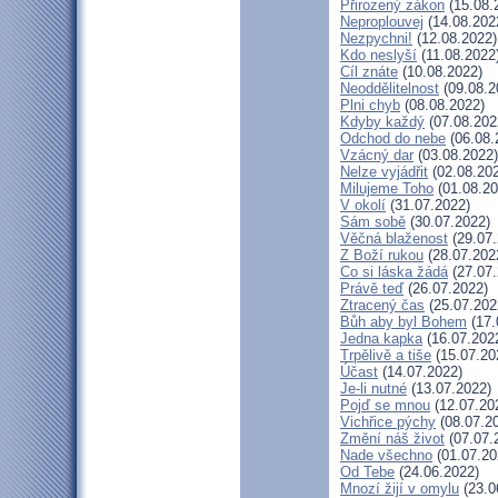
Přirozený zákon
(15.08.
Neproplouvej
(14.08.202
Nezpychni!
(12.08.2022)
Kdo neslyší
(11.08.2022
Cíl znáte
(10.08.2022)
Neoddělitelnost
(09.08.2
Plni chyb
(08.08.2022)
Kdyby každý
(07.08.202
Odchod do nebe
(06.08.
Vzácný dar
(03.08.2022)
Nelze vyjádřit
(02.08.20
Milujeme Toho
(01.08.20
V okolí
(31.07.2022)
Sám sobě
(30.07.2022)
Věčná blaženost
(29.07.
Z Boží rukou
(28.07.202
Co si láska žádá
(27.07.
Právě teď
(26.07.2022)
Ztracený čas
(25.07.202
Bůh aby byl Bohem
(17.
Jedna kapka
(16.07.202
Trpělivě a tiše
(15.07.20
Účast
(14.07.2022)
Je-li nutné
(13.07.2022)
Pojď se mnou
(12.07.20
Vichřice pýchy
(08.07.2
Změní náš život
(07.07.
Nade všechno
(01.07.20
Od Tebe
(24.06.2022)
Mnozí žijí v omylu
(23.0