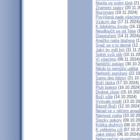
Nosila ve svém lůně
(21
Znamení spásy
(20.11.2
Rozjímání
(19.11.2024)
Povýšená nade všechn
Vzácný dar
(17.11.2024)
K lidskému životu
(16.11
Neodloučit se od Tebe
(1
Doporučení
(14.11.2024)
Anežko naše blažená
(1
Snaž se o to denně
(12.
Jaký by měl být
(11.11.
Splnit svůj slib
(10.11.20
Ví všechno
(09.11.2024)
Nejtěžší pokání
(30.10.2
Nikdo to nemůže udělat
Nejhorší ponížení
(22.10
Samo dno lidství
(21.10
Boží láska
(17.10.2024)
Pluh bolesti
(16.10.2024
Drobné zlosti
(15.10.202
Boží vůle
(14.10.2024)
Vytrvale modlí
(13.10.20
Bázeň Boží
(12.10.2024
Nerad se v něčem anga
Najmout vraha
(10.10.20
Stezky pokory
(09.10.20
Kritika druhých
(08.10.2
K velikému cíli
(07.10.2
Jaké štěstí
(06.10.2024)
Nebezpečné skutečnost