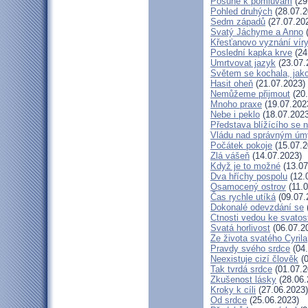
Posune k pomluvám
(29
Pohled druhých
(28.07.2
Sedm západů
(27.07.20
Svatý Jáchyme a Anno
(
Křesťanovo vyznání víry
Poslední kapka krve
(24
Umrtvovat jazyk
(23.07.
Světem se kochala, jako
Hasit oheň
(21.07.2023)
Nemůžeme přijmout
(20.
Mnoho praxe
(19.07.202
Nebe i peklo
(18.07.2023
Představa blížícího se 
Vládu nad správným ú
Počátek pokoje
(15.07.2
Zlá vášeň
(14.07.2023)
Když je to možné
(13.07
Dva hříchy pospolu
(12.
Osamocený ostrov
(11.0
Čas rychle utíká
(09.07.
Dokonalé odevzdání se
Ctnosti vedou ke svatos
Svatá horlivost
(06.07.2
Ze života svatého Cyrila
Pravdy svého srdce
(04.
Neexistuje cizí člověk
(0
Tak tvrdá srdce
(01.07.2
Zkušenost lásky
(28.06.
Kroky k cíli
(27.06.2023)
Od srdce
(25.06.2023)