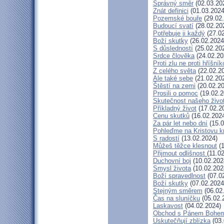
Správný směr
(02.03.20
Znát definici
(01.03.2024
Pozemské bouře
(29.02
Budoucí svatí
(28.02.20
Potřebuje ji každý
(27.02
Boží skutky
(26.02.2024
S důsledností
(25.02.20
Srdce člověka
(24.02.20
Proti zlu ne proti hříšník
Z celého světa
(22.02.2
Ale také sebe
(21.02.20
Štěstí na zemi
(20.02.20
Prosili o pomoc
(19.02.2
Skutečnost našeho živo
Příkladný život
(17.02.2
Cenu skutků
(16.02.202
Za pár let nebo dní
(15.0
Pohleďme na Kristovu k
S radostí
(13.02.2024)
Můžeš těžce klesnout
(1
Přijmout odlišnost
(11.0
Duchovní boj
(10.02.202
Smysl života
(10.02.202
Boží spravedlnost
(07.0
Boží skutky
(07.02.2024
Stejným směrem
(06.02
Čas na sluníčku
(05.02.
Laskavost
(04.02.2024)
Obchod s Pánem Bohe
Uskutečňují zblízka
(03.