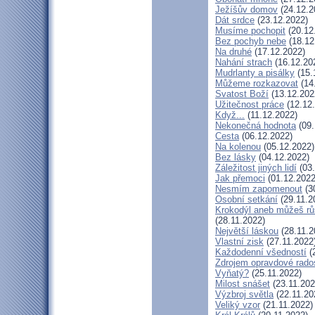
Ježíšův domov
(24.12.2
Dát srdce
(23.12.2022)
Musíme pochopit
(20.12
Bez pochyb nebe
(18.12
Na druhé
(17.12.2022)
Nahání strach
(16.12.20
Mudrlanty a pisálky
(15.
Můžeme rozkazovat
(14
Svatost Boží
(13.12.202
Užitečnost práce
(12.12
Když...
(11.12.2022)
Nekonečná hodnota
(09.
Cesta
(06.12.2022)
Na kolenou
(05.12.2022)
Bez lásky
(04.12.2022)
Záležitost jiných lidí
(03.
Jak přemoci
(01.12.2022
Nesmím zapomenout
(3
Osobní setkání
(29.11.2
Krokodýl aneb můžeš růs
(28.11.2022)
Největší láskou
(28.11.2
Vlastní zisk
(27.11.2022
Každodenní všedností
(
Zdrojem opravdové rados
Vyňatý?
(25.11.2022)
Milost snášet
(23.11.202
Výzbroj světla
(22.11.20
Veliký vzor
(21.11.2022)