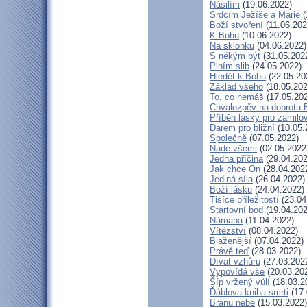
Násilím
(19.06.2022)
Srdcím Ježíše a Marie
(
Boží stvoření
(11.06.202
K Bohu
(10.06.2022)
Na sklonku
(04.06.2022)
S někým být
(31.05.202
Plním slib
(24.05.2022)
Hledět k Bohu
(22.05.20
Základ všeho
(18.05.202
To, co nemáš
(17.05.20
Chvalozpěv na dobrotu 
Příběh lásky pro zamilo
Darem pro bližní
(10.05.
Společně
(07.05.2022)
Nade všemi
(02.05.2022
Jedna příčina
(29.04.202
Jak chce On
(28.04.202
Jediná síla
(26.04.2022)
Boží lásku
(24.04.2022)
Tisíce příležitostí
(23.04
Startovní bod
(19.04.202
Námaha
(11.04.2022)
Vítězství
(08.04.2022)
Blaženější
(07.04.2022)
Právě teď
(28.03.2022)
Dívat vzhůru
(27.03.202
Vypovídá vše
(20.03.20
Šíp vržený vůlí
(18.03.2
Ďáblova kniha smrti
(17.
Bránu nebe
(15.03.2022)