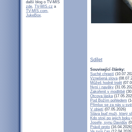
další blog o TV-MIS
zde
,
TV-MIS.cz
a
TV-MIS.com
,
JukeBox
.
Sdílet
Související články:
Suché chrastí
(10.07.20
Vznešená slova
(08.07.
Můžeš hodně trpět
(07.0
Nyní i navěky
(31.05.20
Zakořenit v modlitbě
(30
Otcova láska
(17.05.202
Pod Božím pohledem
(1
Přimluv se za nás u sv
V objetí
(07.05.2026)
Sláva buď muži, který s
Kdo stojí po jejich boku
Josefe, synu Davidův
(0
Právě proto
(16.04.2026
Ve svůj čas
(12.04.2026