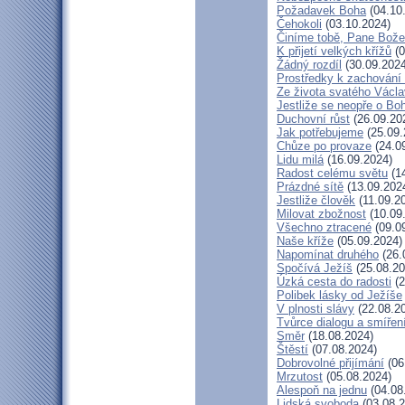
Požadavek Boha
(04.10
Čehokoli
(03.10.2024)
Činíme tobě, Pane Bože
K přijetí velkých křížů
(0
Žádný rozdíl
(30.09.2024
Prostředky k zachování 
Ze života svatého Václ
Jestliže se neopře o Bo
Duchovní růst
(26.09.20
Jak potřebujeme
(25.09.
Chůze po provaze
(24.0
Lidu milá
(16.09.2024)
Radost celému světu
(14
Prázdné sítě
(13.09.202
Jestliže člověk
(11.09.2
Milovat zbožnost
(10.09
Všechno ztracené
(09.0
Naše kříže
(05.09.2024)
Napomínat druhého
(26.
Spočívá Ježíš
(25.08.20
Úzká cesta do radosti
(2
Polibek lásky od Ježíše
V plnosti slávy
(22.08.2
Tvůrce dialogu a smířen
Směr
(18.08.2024)
Štěstí
(07.08.2024)
Dobrovolné přijímání
(06
Mrzutost
(05.08.2024)
Alespoň na jednu
(04.08
Lidská svoboda
(03.08.2