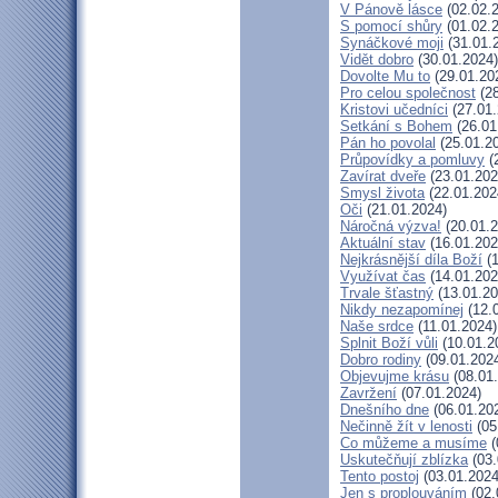
V Pánově lásce
(02.02.
S pomocí shůry
(01.02.
Synáčkové moji
(31.01.
Vidět dobro
(30.01.2024)
Dovolte Mu to
(29.01.20
Pro celou společnost
(28
Kristovi učedníci
(27.01.
Setkání s Bohem
(26.01
Pán ho povolal
(25.01.2
Průpovídky a pomluvy
(
Zavírat dveře
(23.01.202
Smysl života
(22.01.202
Oči
(21.01.2024)
Náročná výzva!
(20.01.2
Aktuální stav
(16.01.202
Nejkrásnější díla Boží
(1
Využívat čas
(14.01.202
Trvale šťastný
(13.01.20
Nikdy nezapomínej
(12.
Naše srdce
(11.01.2024)
Splnit Boží vůli
(10.01.2
Dobro rodiny
(09.01.202
Objevujme krásu
(08.01
Zavržení
(07.01.2024)
Dnešního dne
(06.01.20
Nečinně žít v lenosti
(05
Co můžeme a musíme
(
Uskutečňují zblízka
(03.
Tento postoj
(03.01.2024
Jen s proplouváním
(02.