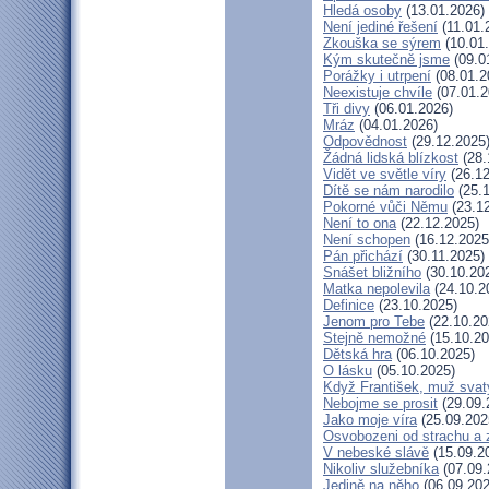
Hledá osoby
(13.01.2026)
Není jediné řešení
(11.01.
Zkouška se sýrem
(10.01
Kým skutečně jsme
(09.0
Porážky i utrpení
(08.01.2
Neexistuje chvíle
(07.01.2
Tři divy
(06.01.2026)
Mráz
(04.01.2026)
Odpovědnost
(29.12.2025
Žádná lidská blízkost
(28.
Vidět ve světle víry
(26.12
Dítě se nám narodilo
(25.1
Pokorné vůči Němu
(23.12
Není to ona
(22.12.2025)
Není schopen
(16.12.2025
Pán přichází
(30.11.2025)
Snášet bližního
(30.10.20
Matka nepolevila
(24.10.2
Definice
(23.10.2025)
Jenom pro Tebe
(22.10.20
Stejně nemožné
(15.10.20
Dětská hra
(06.10.2025)
O lásku
(05.10.2025)
Když František, muž svat
Nebojme se prosit
(29.09.
Jako moje víra
(25.09.202
Osvobozeni od strachu a 
V nebeské slávě
(15.09.2
Nikoliv služebníka
(07.09.
Jedině na něho
(06.09.202