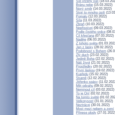
Šíp vržený vůlí
(18.03.202
Bránu nebe
(15.03.2022)
Nový směr
(14.03.2022)
Stojí to mnoho úsilí
(13.03
Pomalu
(12.03.2022)
Síla
(11.03.2022)
Zbraň
(10.03.2022)
Nepřispívej
(09.03.2022)
Podle čistého srdce
(08.0
Cíl křesťana
(07.03.2022)
Naděje
(06.03.2022)
Z tohoto světa
(01.03.202
Jen z lásky
(28.02.2022)
Podobnost s Bohem
(26.0
Zlý duch
(23.02.2022)
Jedině Boha
(22.02.2022)
Náš život
(21.02.2022)
Prostředky
(20.02.2022)
První láskou
(19.02.2022)
Kupředu
(15.02.2022)
Stupně
(12.02.2022)
Jitřenko spásy
(11.02.202
Měj odvahu
(09.02.2022)
Neminout cíl
(03.02.2022)
To je On!
(02.02.2022)
Na tomto světě
(01.02.20
Velkorysost
(31.01.2022)
Neztrácej
(30.01.2022)
Most mezi nebem a zemí
Přinese plody
(27.01.2022