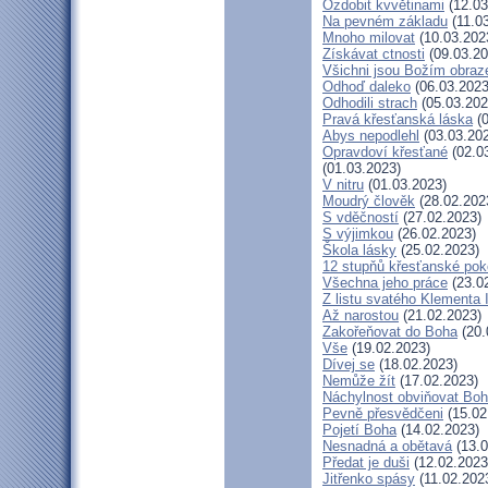
Ozdobit kvvětinami
(12.03
Na pevném základu
(11.0
Mnoho milovat
(10.03.202
Získávat ctnosti
(09.03.20
Všichni jsou Božím obra
Odhoď daleko
(06.03.2023
Odhodili strach
(05.03.202
Pravá křesťanská láska
(0
Abys nepodlehl
(03.03.20
Opravdoví křesťané
(02.0
(01.03.2023)
V nitru
(01.03.2023)
Moudrý člověk
(28.02.202
S vděčností
(27.02.2023)
S výjimkou
(26.02.2023)
Škola lásky
(25.02.2023)
12 stupňů křesťanské pok
Všechna jeho práce
(23.0
Z listu svatého Klementa I
Až narostou
(21.02.2023)
Zakořeňovat do Boha
(20.
Vše
(19.02.2023)
Dívej se
(18.02.2023)
Nemůže žít
(17.02.2023)
Náchylnost obviňovat Bo
Pevně přesvědčeni
(15.02
Pojetí Boha
(14.02.2023)
Nesnadná a obětavá
(13.0
Předat je duši
(12.02.2023
Jitřenko spásy
(11.02.202