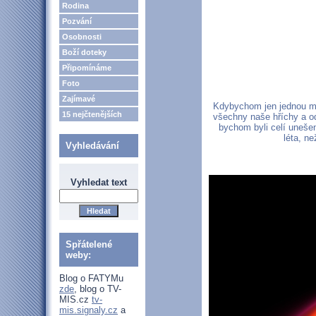
Rodina
Pozvání
Osobnosti
Boží doteky
Připomínáme
Foto
Zajímavé
Kdybychom jen jednou mo
15 nejčtenějších
všechny naše hříchy a odp
bychom byli celí unešen
léta, ne
Vyhledávání
Vyhledat text
Spřátelené
weby:
Blog o FATYMu
zde
, blog o TV-
MIS.cz
tv-
mis.signaly.cz
a