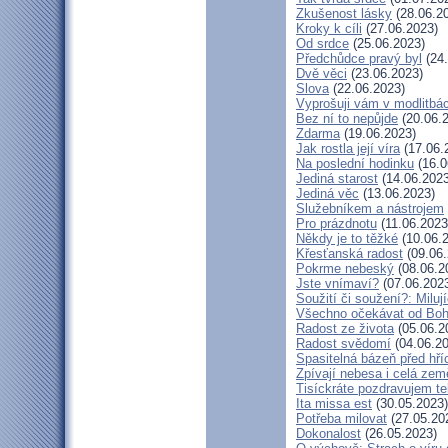
Zkušenost lásky
(28.06.2
Kroky k cíli
(27.06.2023)
Od srdce
(25.06.2023)
Předchůdce pravý byl
(24.
Dvě věci
(23.06.2023)
Slova
(22.06.2023)
Vyprošuji vám v modlitbá
Bez ní to nepůjde
(20.06.
Zdarma
(19.06.2023)
Jak rostla její víra
(17.06.
Na poslední hodinku
(16.0
Jediná starost
(14.06.2023
Jediná věc
(13.06.2023)
Služebníkem a nástrojem
Pro prázdnotu
(11.06.2023
Někdy je to těžké
(10.06.
Křesťanská radost
(09.06.
Pokrme nebeský
(08.06.2
Jste vnímaví?
(07.06.202
Soužití či soužení?: Milují
Všechno očekávat od Bo
Radost ze života
(05.06.2
Radost svědomí
(04.06.20
Spasitelná bázeň před hř
Zpívají nebesa i celá zem
Tisíckráte pozdravujem te
Ita missa est
(30.05.2023)
Potřeba milovat
(27.05.20
Dokonalost
(26.05.2023)