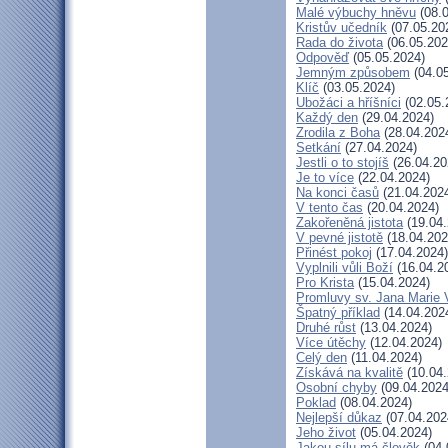
Malé výbuchy hněvu
(08.0
Kristův učedník
(07.05.20
Rada do života
(06.05.202
Odpověď
(05.05.2024)
Jemným způsobem
(04.05
Klíč
(03.05.2024)
Ubožáci a hříšníci
(02.05.
Každý den
(29.04.2024)
Zrodila z Boha
(28.04.202
Setkání
(27.04.2024)
Jestli o to stojíš
(26.04.20
Je to více
(22.04.2024)
Na konci časů
(21.04.202
V tento čas
(20.04.2024)
Zakořeněná jistota
(19.04.
V pevné jistotě
(18.04.202
Přinést pokoj
(17.04.2024)
Vyplnili vůli Boží
(16.04.2
Pro Krista
(15.04.2024)
Promluvy sv. Jana Marie V
Špatný příklad
(14.04.202
Druhé růst
(13.04.2024)
Více útěchy
(12.04.2024)
Celý den
(11.04.2024)
Získává na kvalitě
(10.04.
Osobní chyby
(09.04.2024
Poklad
(08.04.2024)
Nejlepší důkaz
(07.04.202
Jeho život
(05.04.2024)
Jakou sílu má člověk
(04.