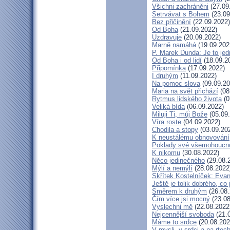
Všichni zachráněni
(27.09
Setrvávat s Bohem
(23.09
Bez přičinění
(22.09.2022)
Od Boha
(21.09.2022)
Uzdravuje
(20.09.2022)
Marně namáhá
(19.09.202
P. Marek Dunda: Je to jed
Od Boha i od lidí
(18.09.2
Připomínka
(17.09.2022)
I druhým
(11.09.2022)
Na pomoc slova
(09.09.20
Maria na svět přichází
(08
Rytmus lidského života
(0
Veliká bída
(06.09.2022)
Miluji Ti, můj Bože
(05.09
Víra roste
(04.09.2022)
Chodila a stopy
(03.09.20
K neustálému obnovování
Poklady své všemohoucno
K nikomu
(30.08.2022)
Něco jedinečného
(29.08.
Mýlí a nemýlí
(28.08.2022
Skřítek Kostelníček: Evang
Ještě je tolik dobrého, co
Směrem k druhým
(26.08.
Čím více jsi mocný
(23.08
Vyslechni mě
(22.08.2022
Nejcennější svoboda
(21.
Máme to srdce
(20.08.202
V mysli, v srdci a na rtec