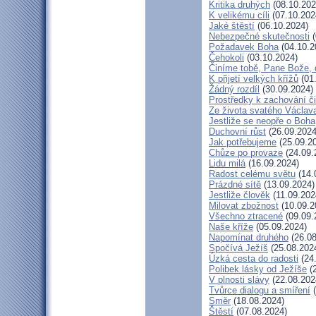
Kritika druhých
(08.10.202
K velikému cíli
(07.10.202
Jaké štěstí
(06.10.2024)
Nebezpečné skutečnosti
(
Požadavek Boha
(04.10.2
Čehokoli
(03.10.2024)
Činíme tobě, Pane Bože, 
K přijetí velkých křížů
(01
Žádný rozdíl
(30.09.2024)
Prostředky k zachování či
Ze života svatého Václav
Jestliže se neopře o Boha
Duchovní růst
(26.09.2024
Jak potřebujeme
(25.09.2
Chůze po provaze
(24.09.
Lidu milá
(16.09.2024)
Radost celému světu
(14.
Prázdné sítě
(13.09.2024)
Jestliže člověk
(11.09.202
Milovat zbožnost
(10.09.2
Všechno ztracené
(09.09.
Naše kříže
(05.09.2024)
Napomínat druhého
(26.08
Spočívá Ježíš
(25.08.202
Úzká cesta do radosti
(24
Polibek lásky od Ježíše
(2
V plnosti slávy
(22.08.202
Tvůrce dialogu a smíření
(
Směr
(18.08.2024)
Štěstí
(07.08.2024)