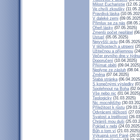
Milost Eucharistie
(12.05.
Ve chvíli zkoušky
(11.05.
Pravdivá láska
(10.05.202
V daleké zemi
(09.05.202
Přimluv se za nás
(08.05.
Oheň lásky
(07.05.2025)
Zmenši počet nepřátel
(06
Ustup!
(05.05.2025)
Nejvyšší úctu
(04.05.2025
V těžkostech a utrpení
(25
Užitečnou a příjemnou
(24
Večer prvního dne v týdnu
Doporučení
(10.04.2025)
Přijímat oběti
(09.04.2025
Neplyne ze zásluh
(08.04.
Změna
(07.04.2025)
Slabá stránka
(06.04.2025
S konečnými výsledky
(03
Spolehnout na Boha
(02.0
Vše nebo nic
(01.04.2025)
Teologicky
(31.03.2025)
Nic mocnějšího
(30.03.20
Příležitost k růstu
(29.03.
Odvrácení těžkostí
(27.03
Svatost a trpělivost
(26.03
Chráníš mou duši
(25.03.
Poklad v nebi
(24.03.2025
Bůh o tom ví
(21.03.2025)
Výkupná smrt Páně
(20.0