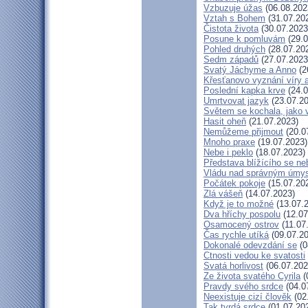
Vzbuzuje úžas
(06.08.202
Vztah s Bohem
(31.07.20
Čistota života
(30.07.2023
Posune k pomluvám
(29.0
Pohled druhých
(28.07.20
Sedm západů
(27.07.2023
Svatý Jáchyme a Anno
(2
Křesťanovo vyznání víry 
Poslední kapka krve
(24.0
Umrtvovat jazyk
(23.07.20
Světem se kochala, jako v
Hasit oheň
(21.07.2023)
Nemůžeme přijmout
(20.0
Mnoho praxe
(19.07.2023)
Nebe i peklo
(18.07.2023)
Představa blížícího se ne
Vládu nad správným úmy
Počátek pokoje
(15.07.20
Zlá vášeň
(14.07.2023)
Když je to možné
(13.07.
Dva hříchy pospolu
(12.07
Osamocený ostrov
(11.07
Čas rychle utíká
(09.07.20
Dokonalé odevzdání se
(0
Ctnosti vedou ke svatosti
Svatá horlivost
(06.07.202
Ze života svatého Cyrila
(
Pravdy svého srdce
(04.0
Neexistuje cizí člověk
(02
Tak tvrdá srdce
(01.07.20