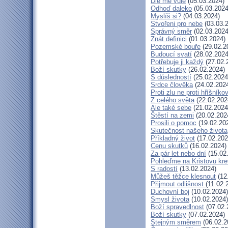
Dle mé vůle
(05.03.2024)
Odhoď daleko
(05.03.2024
Myslíš si?
(04.03.2024)
Stvořeni pro nebe
(03.03.
Správný směr
(02.03.2024
Znát definici
(01.03.2024)
Pozemské bouře
(29.02.2
Budoucí svatí
(28.02.2024
Potřebuje ji každý
(27.02.
Boží skutky
(26.02.2024)
S důsledností
(25.02.2024
Srdce člověka
(24.02.202
Proti zlu ne proti hříšníkov
Z celého světa
(22.02.202
Ale také sebe
(21.02.2024
Štěstí na zemi
(20.02.202
Prosili o pomoc
(19.02.20
Skutečnost našeho života
Příkladný život
(17.02.202
Cenu skutků
(16.02.2024)
Za pár let nebo dní
(15.02
Pohleďme na Kristovu kre
S radostí
(13.02.2024)
Můžeš těžce klesnout
(12
Přijmout odlišnost
(11.02.
Duchovní boj
(10.02.2024)
Smysl života
(10.02.2024)
Boží spravedlnost
(07.02.
Boží skutky
(07.02.2024)
Stejným směrem
(06.02.2