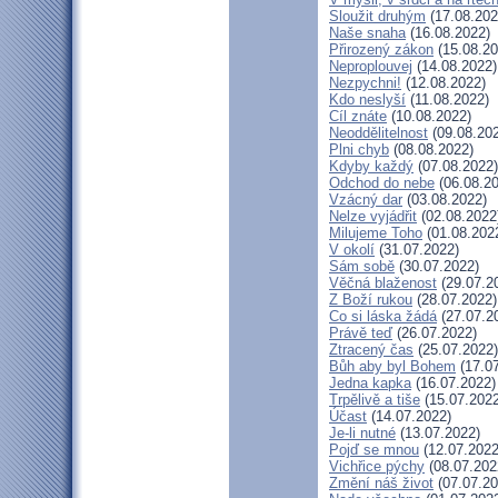
Sloužit druhým
(17.08.202
Naše snaha
(16.08.2022)
Přirozený zákon
(15.08.20
Neproplouvej
(14.08.2022)
Nezpychni!
(12.08.2022)
Kdo neslyší
(11.08.2022)
Cíl znáte
(10.08.2022)
Neoddělitelnost
(09.08.20
Plni chyb
(08.08.2022)
Kdyby každý
(07.08.2022)
Odchod do nebe
(06.08.20
Vzácný dar
(03.08.2022)
Nelze vyjádřit
(02.08.2022
Milujeme Toho
(01.08.202
V okolí
(31.07.2022)
Sám sobě
(30.07.2022)
Věčná blaženost
(29.07.2
Z Boží rukou
(28.07.2022)
Co si láska žádá
(27.07.2
Právě teď
(26.07.2022)
Ztracený čas
(25.07.2022)
Bůh aby byl Bohem
(17.07
Jedna kapka
(16.07.2022)
Trpělivě a tiše
(15.07.2022
Účast
(14.07.2022)
Je-li nutné
(13.07.2022)
Pojď se mnou
(12.07.2022
Vichřice pýchy
(08.07.202
Změní náš život
(07.07.20