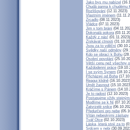
Jako bys mu nabízel
(16.
Chudá panna k chudému K
Rozlišování
(12.11.2023)
Vlastním jménem
(11.11.2
Zrcadlo
(08.11.2023)
Vládce
(07.11.2023)
Jim v tom brání
(04.11.20
Dokonalá pokora
(03.11.2
Každý z nás!
(01.11.2023)
Získávat ctnosti
(31.10.20
Jsou za to vděční
(30.10.
Svědky naší odměny
(29.
Kdo se obrací k Bohu
(28.
Osobní povolání
(25.10.20
Větší cenu než všechny o
Každodenní práce
(19.10.
I se svým Synem
(18.10.
Přicházejí od Boha
(17.10
Reaguj klidně
(16.10.2023
Umět žasnout
(15.10.2023
Kráčíme s Pánem
(14.10.
Je to radost
(12.10.2023)
Postupujme vždy stejný
Modlíme se k Ní
(07.10.2
Zatvrzelé srdce
(06.10.20
Předurčení pro nebe
(05.1
Vítán nebeskými zástupy
Tvář Otce
(02.10.2023)
Láska, která stojí za to
(0
Srdcem v nebi
(30.09.202