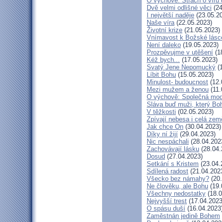
O výchově: Strach o víru d
Dvě velmi odlišné věci
(24
I největší naděje
(23.05.2
Naše víra
(22.05.2023)
Životní krize
(21.05.2023)
Vnímavost k Božské lásce
Není daleko
(19.05.2023)
Prozpěvujme v utěšení
(1
Kéž bych...
(17.05.2023)
Svatý Jene Nepomucký
(1
Líbit Bohu
(15.05.2023)
Minulost- budoucnost
(12.
Mezi mužem a ženou
(11.
O výchově: Společná modli
Sláva buď muži, který Boh
V těžkosti
(02.05.2023)
Zpívají nebesa i celá zem
Jak chce On
(30.04.2023)
Díky ní žijí
(29.04.2023)
Nic nespáchali
(28.04.202
Zachovávají lásku
(28.04.
Dosud
(27.04.2023)
Setkání s Kristem
(23.04.
Sdílená radost
(21.04.202
Všecko bez námahy?
(20.
Ne člověku, ale Bohu
(19.
Všechny nedostatky
(18.0
Nejvyšší trest
(17.04.2023
O spásu duší
(16.04.2023
Zaměstnán jedině Bohem