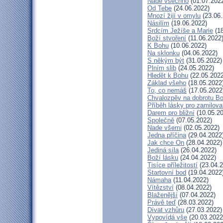
Nade všechno
(01.07.202
Od Tebe
(24.06.2022)
Mnozí žijí v omylu
(23.06.
Násilím
(19.06.2022)
Srdcím Ježíše a Marie
(18
Boží stvoření
(11.06.2022
K Bohu
(10.06.2022)
Na sklonku
(04.06.2022)
S někým být
(31.05.2022)
Plním slib
(24.05.2022)
Hledět k Bohu
(22.05.2022
Základ všeho
(18.05.2022
To, co nemáš
(17.05.2022
Chvalozpěv na dobrotu B
Příběh lásky pro zamilov
Darem pro bližní
(10.05.20
Společně
(07.05.2022)
Nade všemi
(02.05.2022)
Jedna příčina
(29.04.2022
Jak chce On
(28.04.2022)
Jediná síla
(26.04.2022)
Boží lásku
(24.04.2022)
Tisíce příležitostí
(23.04.2
Startovní bod
(19.04.2022
Námaha
(11.04.2022)
Vítězství
(08.04.2022)
Blaženější
(07.04.2022)
Právě teď
(28.03.2022)
Dívat vzhůru
(27.03.2022)
Vypovídá vše
(20.03.2022