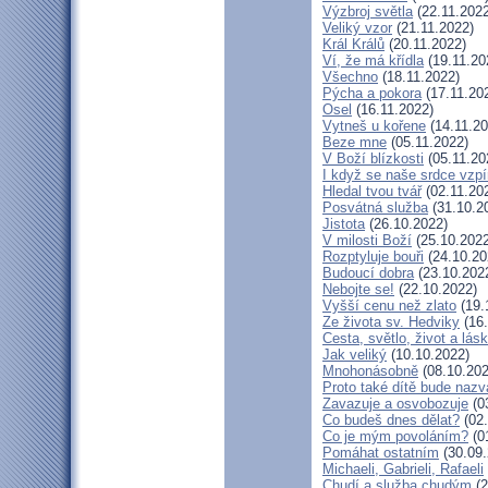
Výzbroj světla
(22.11.2022
Veliký vzor
(21.11.2022)
Král Králů
(20.11.2022)
Ví, že má křídla
(19.11.20
Všechno
(18.11.2022)
Pýcha a pokora
(17.11.20
Osel
(16.11.2022)
Vytneš u kořene
(14.11.20
Beze mne
(05.11.2022)
V Boží blízkosti
(05.11.20
I když se naše srdce vzpí
Hledal tvou tvář
(02.11.20
Posvátná služba
(31.10.2
Jistota
(26.10.2022)
V milosti Boží
(25.10.2022
Rozptyluje bouři
(24.10.20
Budoucí dobra
(23.10.202
Nebojte se!
(22.10.2022)
Vyšší cenu než zlato
(19.
Ze života sv. Hedviky
(16.
Cesta, světlo, život a lás
Jak veliký
(10.10.2022)
Mnohonásobně
(08.10.202
Proto také dítě bude naz
Zavazuje a osvobozuje
(0
Co budeš dnes dělat?
(02.
Co je mým povoláním?
(0
Pomáhat ostatním
(30.09.
Michaeli, Gabrieli, Rafaeli
Chudí a služba chudým
(2