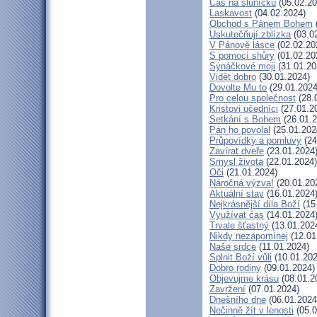
Čas na sluníčku
(05.02.20
Laskavost
(04.02.2024)
Obchod s Pánem Bohem
Uskutečňují zblízka
(03.0
V Pánově lásce
(02.02.20
S pomocí shůry
(01.02.20
Synáčkové moji
(31.01.20
Vidět dobro
(30.01.2024)
Dovolte Mu to
(29.01.2024
Pro celou společnost
(28.
Kristovi učedníci
(27.01.2
Setkání s Bohem
(26.01.2
Pán ho povolal
(25.01.202
Průpovídky a pomluvy
(24
Zavírat dveře
(23.01.2024
Smysl života
(22.01.2024)
Oči
(21.01.2024)
Náročná výzva!
(20.01.20
Aktuální stav
(16.01.2024
Nejkrásnější díla Boží
(15
Využívat čas
(14.01.2024
Trvale šťastný
(13.01.202
Nikdy nezapomínej
(12.01
Naše srdce
(11.01.2024)
Splnit Boží vůli
(10.01.202
Dobro rodiny
(09.01.2024)
Objevujme krásu
(08.01.2
Zavržení
(07.01.2024)
Dnešního dne
(06.01.2024
Nečinně žít v lenosti
(05.0