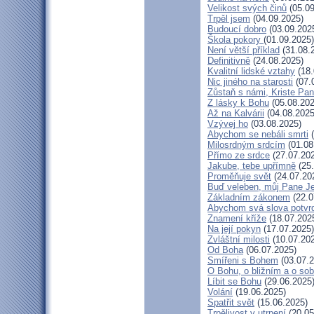
Velikost svých činů
(05.09
Trpěl jsem
(04.09.2025)
Budoucí dobro
(03.09.202
Škola pokory
(01.09.2025)
Není větší příklad
(31.08.
Definitivně
(24.08.2025)
Kvalitní lidské vztahy
(18.
Nic jiného na starosti
(07.
Zůstaň s námi, Kriste Pa
Z lásky k Bohu
(05.08.202
Až na Kalvárii
(04.08.2025
Vzývej ho
(03.08.2025)
Abychom se nebáli smrti
(
Milosrdným srdcím
(01.08
Přímo ze srdce
(27.07.20
Jakube, tebe upřímně
(25.
Proměňuje svět
(24.07.20
Buď veleben, můj Pane Je
Základním zákonem
(22.0
Abychom svá slova potvrdi
Znamení kříže
(18.07.202
Na její pokyn
(17.07.2025)
Zvláštní milosti
(10.07.20
Od Boha
(06.07.2025)
Smířeni s Bohem
(03.07.2
O Bohu, o bližním a o so
Líbit se Bohu
(29.06.2025
Volání
(19.06.2025)
Spatřit svět
(15.06.2025)
Trpělivost v utrpení
(20.05