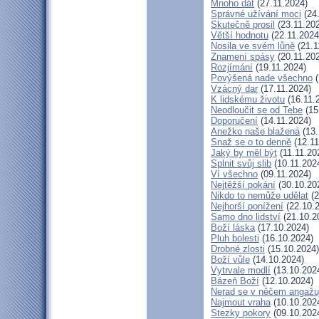
Mnoho dát
(27.11.2024)
Správné užívání moci
(24.
Skutečně prosil
(23.11.20
Větší hodnotu
(22.11.2024
Nosila ve svém lůně
(21.1
Znamení spásy
(20.11.20
Rozjímání
(19.11.2024)
Povýšená nade všechno
(
Vzácný dar
(17.11.2024)
K lidskému životu
(16.11.
Neodloučit se od Tebe
(15
Doporučení
(14.11.2024)
Anežko naše blažená
(13.
Snaž se o to denně
(12.11
Jaký by měl být
(11.11.20
Splnit svůj slib
(10.11.202
Ví všechno
(09.11.2024)
Nejtěžší pokání
(30.10.20
Nikdo to nemůže udělat
(2
Nejhorší ponížení
(22.10.
Samo dno lidství
(21.10.2
Boží láska
(17.10.2024)
Pluh bolesti
(16.10.2024)
Drobné zlosti
(15.10.2024)
Boží vůle
(14.10.2024)
Vytrvale modlí
(13.10.202
Bázeň Boží
(12.10.2024)
Nerad se v něčem angažu
Najmout vraha
(10.10.202
Stezky pokory
(09.10.202