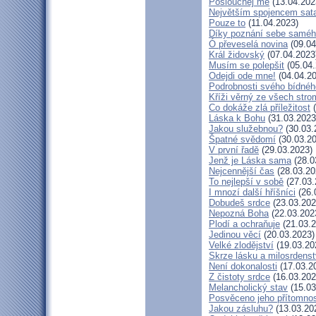
Poslouchej mě
(13.04.202
Největším spojencem sat
Pouze to
(11.04.2023)
Díky poznání sebe samé
Ó převeselá novina
(09.04
Král židovský
(07.04.2023
Musím se polepšit
(05.04.
Odejdi ode mne!
(04.04.20
Podrobnosti svého bídnéh
Kříži věrný ze všech stro
Co dokáže zlá příležitost
(
Láska k Bohu
(31.03.2023
Jakou služebnou?
(30.03.
Špatné svědomí
(30.03.20
V první řadě
(29.03.2023)
Jenž je Láska sama
(28.0
Nejcennější čas
(28.03.20
To nejlepší v sobě
(27.03.
I mnozí další hříšníci
(26.
Dobudeš srdce
(23.03.202
Nepozná Boha
(22.03.202
Plodí a ochraňuje
(21.03.2
Jedinou věcí
(20.03.2023)
Velké zlodějství
(19.03.20
Skrze lásku a milosrdenst
Není dokonalosti
(17.03.2
Z čistoty srdce
(16.03.202
Melancholický stav
(15.03
Posvěceno jeho přítomnos
Jakou zásluhu?
(13.03.20