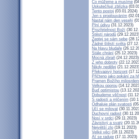
Co můžeme a musíme
(04
Uskutečňují zblízka
(03.0
Tento postoj
(03.01.2024)
Jen s proplouváním
(02.01
Nastal nám den veselý
(01
Plní údivu
(31.12.2023)
Prozřetelnost Boží
(30.12
Štěstí národů
(29.12.2023
Zeptej se sám sebe
(28.1
Žádné štěstí světa
(27.12
Na hlavu bludaře
(26.12.2
Stále chrání
(25.12.2023)
Mocná zbraň
(24.12.2023)
Z jeho dobroty
(22.12.202
Nikdy nedělej
(21.12.2023
Překvapivý horizont
(17.1
Přičteno jako pokání za h
Pramen Božího milosrden
Velkou oporou
(14.12.2023
Buď optimistou
(13.12.202
Dobudeme věčnost
(11.12
S radostí a mlčením
(10.1
Odhaluje plán svatosti
(05
Učí se milovat
(30.11.202
Duchovní radost
(30.11.20
Nosí v srdci
(29.11.2023)
Závistivý a svatý
(20.11.2
Největší zlo
(19.11.2023)
Velké věci
(18.11.2023)
Ať se raduje
(17.11.2023)