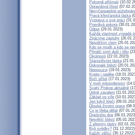
Pokorně přijímají
(10.02.2
Opravdová lítost
(07.02.2
Nevyčerpatelné požehnán
Pravá křesťanská láska
(0
Vypravuj o své práci
(31.0
Pravdivá pokora
(30.01.20
Odpor
(29.01.2023)
Každá vlastnost vypadá j
Ztrácíme zásluhy
(26.01.2
Největším zlem
(25.01.20
Kdo se modlí a kdo se ne
Přináší smrt duši i tělu
(23
Okolnosti
(22.01.2023)
Starostlivost láska
(21.01
Dokonalé štěstí
(20.01.20
Neposuzuj
(19.01.2023)
Kvete i naděje
(18.01.202
Boží přítel
(17.01.2023)
V moři milosrdenství
(14.0
Svatý Prokop aktuálně
(13
Úplně zavaleni
(11.01.202
Základ ve víře
(10.01.202
Jen když klečí
(09.01.202
Dlouhá životní praxe
(08.0
Co je třeba dělat
(07.01.20
Dnešního dne
(06.01.2023
Největší štěstí
(05.01.202
Z přemíry lásky
(02.01.20
Byli svědky?
(31.12.2022)
Každý věřící
(30.12.2022)