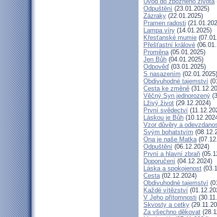
Úvod do zbožného života
Odpuštění
(23.01.2025)
Zázraky
(22.01.2025)
Pramen radosti
(21.01.202
Lampa víry
(14.01.2025)
Křesťanské mumie
(07.01
Přešťastní králové
(06.01.
Proměna
(05.01.2025)
Jen Bůh
(04.01.2025)
Odpověď
(03.01.2025)
S nasazením
(02.01.2025
Obdivuhodné tajemství
(0
Cesta ke změně
(31.12.20
Věčný Syn jednorozený
(3
Lživý život
(29.12.2024)
První svědectví
(11.12.20
Láskou je Bůh
(10.12.202
Vzor důvěry a odevzdanos
Svým bohatstvím
(08.12.
Ona je naše Matka
(07.12
Odpuštění
(06.12.2024)
První a hlavní zbraň
(05.1
Doporučení
(04.12.2024)
Láska a spokojenost
(03.1
Cesta
(02.12.2024)
Obdivuhodné tajemství
(0
Každé vítězství
(01.12.20
V Jeho přítomnosti
(30.11
Skvosty a cetky
(29.11.20
Za všechno děkovat
(28.1