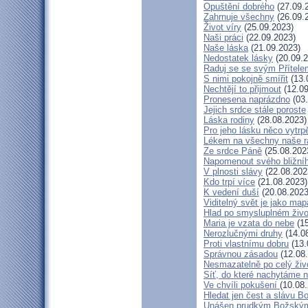
Opuštění dobrého
(27.09.
Zahrnuje všechny
(26.09.
Život víry
(25.09.2023)
Naši práci
(22.09.2023)
Naše láska
(21.09.2023)
Nedostatek lásky
(20.09.2
Raduj se se svým Přítele
S nimi pokojně smířit
(13.
Nechtějí to přijmout
(12.09
Pronesena naprázdno
(03.
Jejich srdce stále poroste
Láska rodiny
(28.08.2023)
Pro jeho lásku něco vytrp
Lékem na všechny naše r
Ze srdce Páně
(25.08.202
Napomenout svého bližní
V plnosti slávy
(22.08.202
Kdo trpí více
(21.08.2023)
K vedení duší
(20.08.2023
Viditelný svět je jako map
Hlad po smysluplném živo
Maria je vzata do nebe
(15
Nerozlučnými druhy
(14.0
Proti vlastnímu dobru
(13.
Správnou zásadou
(12.08
Nesmazatelně po celý živ
Síť, do které nachytáme n
Ve chvíli pokušení
(10.08
Hledat jen čest a slávu B
Unášen prudkým Božský