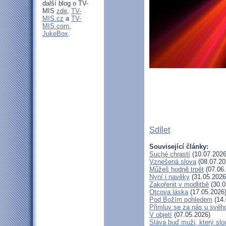
další blog o TV-
MIS
zde
,
TV-
MIS.cz
a
TV-
MIS.com
,
JukeBox
.
Sdílet
Související články:
Suché chrastí
(10.07.2026
Vznešená slova
(08.07.20
Můžeš hodně trpět
(07.06
Nyní i navěky
(31.05.2026
Zakořenit v modlitbě
(30.0
Otcova láska
(17.05.2026
Pod Božím pohledem
(14.
Přimluv se za nás u svéh
V objetí
(07.05.2026)
Sláva buď muži, který slo