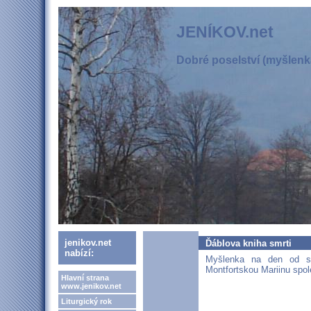
JENÍKOV.net
Dobré poselství (myšlenka
jenikov.net
Ďáblova kniha smrti
nabízí:
Myšlenka na den od svě
Montfortskou Mariinu spol
Hlavní strana
www.jenikov.net
Liturgický rok