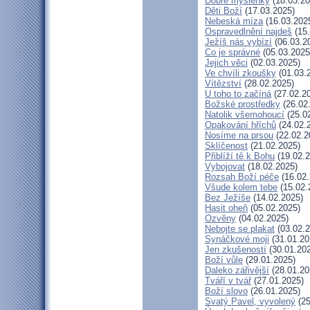
Dobré myšlenky
(18.03.20
Děti Boží
(17.03.2025)
Nebeská míza
(16.03.202
Ospravedlnění najdeš
(15.
Ježíš nás vybízí
(06.03.2
Co je správné
(05.03.2025
Jejich věci
(02.03.2025)
Ve chvíli zkoušky
(01.03.
Vítězství
(28.02.2025)
U toho to začíná
(27.02.2
Božské prostředky
(26.02
Natolik všemohoucí
(25.0
Opakování hříchů
(24.02.
Nosíme na prsou
(22.02.2
Sklíčenost
(21.02.2025)
Přiblíží tě k Bohu
(19.02.2
Vybojovat
(18.02.2025)
Rozsah Boží péče
(16.02.
Všude kolem tebe
(15.02.
Bez Ježíše
(14.02.2025)
Hasit oheň
(05.02.2025)
Ozvěny
(04.02.2025)
Nebojte se plakat
(03.02.2
Synáčkové moji
(31.01.20
Jen zkušeností
(30.01.20
Boží vůle
(29.01.2025)
Daleko zářivější
(28.01.20
Tváří v tvář
(27.01.2025)
Boží slovo
(26.01.2025)
Svatý Pavel, vyvolený
(25