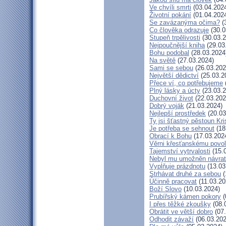
Ve chvíli smrti
(03.04.202
Životní pokání
(01.04.202
Se zavázanýma očima?
(
Co člověka odrazuje
(30.0
Stupeň trpělivosti
(30.03.2
Nejpoučnější kniha
(29.03
Bohu podobal
(28.03.2024
Na světě
(27.03.2024)
Sami se sebou
(26.03.202
Největší dědictví
(25.03.2
Přece ví, co potřebujeme
Plný lásky a úcty
(23.03.2
Duchovní život
(22.03.202
Dobrý voják
(21.03.2024)
Nejlepší prostředek
(20.03
Ty jsi šťastný pěstoun Kr
Je potřeba se sehnout
(18
Obrací k Bohu
(17.03.202
Věrni křesťanskému povol
Tajemství vytrvalosti
(15.
Nebyl mu umožněn návrat
Vyplňuje prázdnotu
(13.03
Strhávat druhé za sebou
(
Účinně pracovat
(11.03.20
Boží Slovo
(10.03.2024)
Prubířský kámen pokory
(
I přes těžké zkoušky
(08.
Obrátit ve větší dobro
(07.
Odhodit závaží
(06.03.202