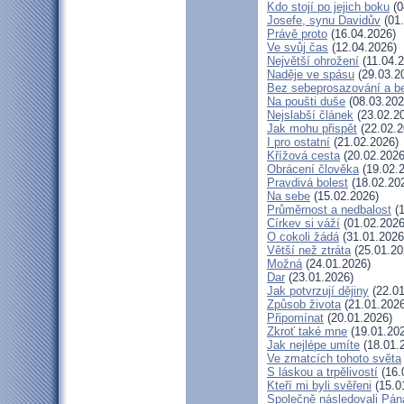
Kdo stojí po jejich boku
(0
Josefe, synu Davidův
(01.
Právě proto
(16.04.2026)
Ve svůj čas
(12.04.2026)
Největší ohrožení
(11.04.2
Naděje ve spásu
(29.03.2
Bez sebeprosazování a be
Na poušti duše
(08.03.202
Nejslabší článek
(23.02.2
Jak mohu přispět
(22.02.2
I pro ostatní
(21.02.2026)
Křížová cesta
(20.02.2026
Obrácení člověka
(19.02.
Pravdivá bolest
(18.02.20
Na sebe
(15.02.2026)
Průměrnost a nedbalost
(1
Církev si váží
(01.02.2026
O cokoli žádá
(31.01.2026
Větší než ztráta
(25.01.20
Možná
(24.01.2026)
Dar
(23.01.2026)
Jak potvrzují dějiny
(22.01
Způsob života
(21.01.2026
Připomínat
(20.01.2026)
Zkroť také mne
(19.01.20
Jak nejlépe umíte
(18.01.
Ve zmatcích tohoto světa
S láskou a trpělivostí
(16.
Kteří mi byli svěřeni
(15.0
Společně následovali Pán