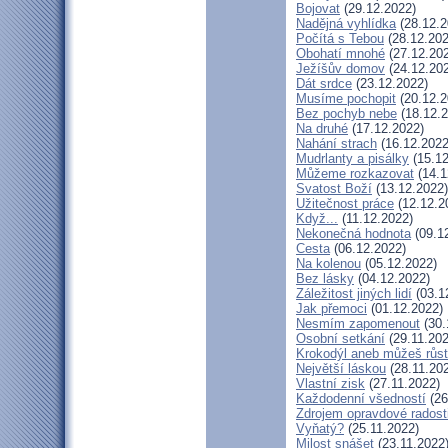
Bojovat
(29.12.2022)
Nadějná vyhlídka
(28.12.2
Počítá s Tebou
(28.12.202
Obohatí mnohé
(27.12.20
Ježíšův domov
(24.12.20
Dát srdce
(23.12.2022)
Musíme pochopit
(20.12.2
Bez pochyb nebe
(18.12.2
Na druhé
(17.12.2022)
Nahání strach
(16.12.2022
Mudrlanty a pisálky
(15.12
Můžeme rozkazovat
(14.1
Svatost Boží
(13.12.2022)
Užitečnost práce
(12.12.2
Když...
(11.12.2022)
Nekonečná hodnota
(09.1
Cesta
(06.12.2022)
Na kolenou
(05.12.2022)
Bez lásky
(04.12.2022)
Záležitost jiných lidí
(03.1
Jak přemoci
(01.12.2022)
Nesmím zapomenout
(30.
Osobní setkání
(29.11.202
Krokodýl aneb můžeš růst:
Největší láskou
(28.11.20
Vlastní zisk
(27.11.2022)
Každodenní všedností
(26
Zdrojem opravdové radosti
Vyňatý?
(25.11.2022)
Milost snášet
(23.11.2022