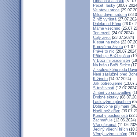
Oddanost a lásku
(31.07
Pečetí lásky
(30.07.2024
Ve stavu srdce
(29.07.20
Milosrdným srdcím
(28.0
Z níž vyrůstá
(27.07.202
Daleko od Pána
(26.07.2
Máme všechno
(25.07.2
Ten rozdíl
(24.07.2024)
Celý život
(23.07.2024)
Klepat na nebe
(22.07.20
K novému životu
(21.07.
Právě to nic
(20.07.2024
Přitahuje Boží spásu
(19
V Boží milosrdenství
(18
Na bránu Boží Srdce
(17
Z královského rodu Davi
Není záslužné před Boh
K životu
(14.07.2024)
Jak potřebujeme
(13.07.
S trpělivostí
(12.07.2024
Změní ve spravedlivé
(11
Drobné skutky
(08.07.20
Laskavým způsobem
(07
Dobrovolné přijímání
(06
Horší než dříve
(03.07.2
Konal v poslušnosti
(22.
Zachraňuje
(12.06.2024)
Vše překonat
(11.06.202
Jediný všední hřích
(10.
Věrný svým slibům
(09.0