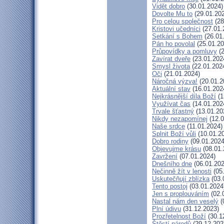
Vidět dobro
(30.01.2024)
Dovolte Mu to
(29.01.20
Pro celou společnost
(28
Kristovi učedníci
(27.01.
Setkání s Bohem
(26.01
Pán ho povolal
(25.01.20
Průpovídky a pomluvy
(2
Zavírat dveře
(23.01.202
Smysl života
(22.01.202
Oči
(21.01.2024)
Náročná výzva!
(20.01.2
Aktuální stav
(16.01.202
Nejkrásnější díla Boží
(1
Využívat čas
(14.01.202
Trvale šťastný
(13.01.20
Nikdy nezapomínej
(12.0
Naše srdce
(11.01.2024)
Splnit Boží vůli
(10.01.2
Dobro rodiny
(09.01.2024
Objevujme krásu
(08.01.
Zavržení
(07.01.2024)
Dnešního dne
(06.01.202
Nečinně žít v lenosti
(05
Uskutečňují zblízka
(03.
Tento postoj
(03.01.2024
Jen s proplouváním
(02.
Nastal nám den veselý
(
Plní údivu
(31.12.2023)
Prozřetelnost Boží
(30.1
Štěstí národů
(29.12.202