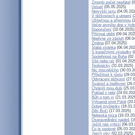
Zmenši počet nepřátel
(0
Ustup!
(05.05.2025)
Nejvyšší úctu
(04.05.202
V těžkostech a utrpení
(
Užitečnou a příjemnou
(2
Večer prvního dne v týd
Doporučení
(10.04.2025)
Přijímat oběti
(09.04.202
Neplyne ze zásluh
(08.0
Změna
(07.04.2025)
Slabá stránka
(06.04.202
S konečnými výsledky
(
Spolehnout na Boha
(02.
Vše nebo nic
(01.04.202
Teologicky
(31.03.2025)
Nic mocnějšího
(30.03.2
Příležitost k růstu
(29.03
Odvrácení těžkostí
(27.0
Svatost a trpělivost
(26.
Chráníš mou duši
(25.03
Poklad v nebi
(24.03.202
Bůh o tom ví
(21.03.202
Výkupná smrt Páně
(20.
Dobré myšlenky
(18.03.
Děti Boží
(17.03.2025)
Nebeská míza
(16.03.20
Ospravedlnění najdeš
(1
Ježíš nás vybízí
(06.03.
Co je správné
(05.03.202
Jejich věci
(02.03.2025)