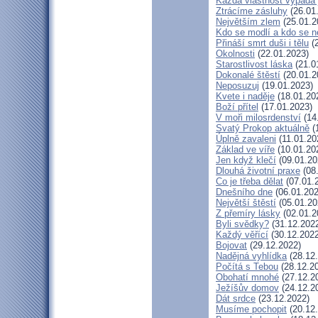
Každá vlastnost vypadá 
Ztrácíme zásluhy
(26.01
Největším zlem
(25.01.2
Kdo se modlí a kdo se n
Přináší smrt duši i tělu
(2
Okolnosti
(22.01.2023)
Starostlivost láska
(21.0
Dokonalé štěstí
(20.01.2
Neposuzuj
(19.01.2023)
Kvete i naděje
(18.01.20
Boží přítel
(17.01.2023)
V moři milosrdenství
(14
Svatý Prokop aktuálně
(
Úplně zavaleni
(11.01.20
Základ ve víře
(10.01.20
Jen když klečí
(09.01.20
Dlouhá životní praxe
(08
Co je třeba dělat
(07.01.
Dnešního dne
(06.01.202
Největší štěstí
(05.01.20
Z přemíry lásky
(02.01.2
Byli svědky?
(31.12.202
Každý věřící
(30.12.2022
Bojovat
(29.12.2022)
Nadějná vyhlídka
(28.12
Počítá s Tebou
(28.12.2
Obohatí mnohé
(27.12.2
Ježíšův domov
(24.12.2
Dát srdce
(23.12.2022)
Musíme pochopit
(20.12