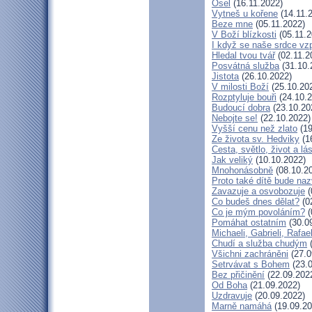
Osel
(16.11.2022)
Vytneš u kořene
(14.11.
Beze mne
(05.11.2022)
V Boží blízkosti
(05.11.2
I když se naše srdce vzp
Hledal tvou tvář
(02.11.2
Posvátná služba
(31.10.
Jistota
(26.10.2022)
V milosti Boží
(25.10.20
Rozptyluje bouři
(24.10.2
Budoucí dobra
(23.10.20
Nebojte se!
(22.10.2022)
Vyšší cenu než zlato
(19
Ze života sv. Hedviky
(1
Cesta, světlo, život a lá
Jak veliký
(10.10.2022)
Mnohonásobně
(08.10.2
Proto také dítě bude na
Zavazuje a osvobozuje
(
Co budeš dnes dělat?
(0
Co je mým povoláním?
(
Pomáhat ostatním
(30.0
Michaeli, Gabrieli, Rafael
Chudí a služba chudým
(
Všichni zachráněni
(27.0
Setrvávat s Bohem
(23.0
Bez přičinění
(22.09.202
Od Boha
(21.09.2022)
Uzdravuje
(20.09.2022)
Marně namáhá
(19.09.20