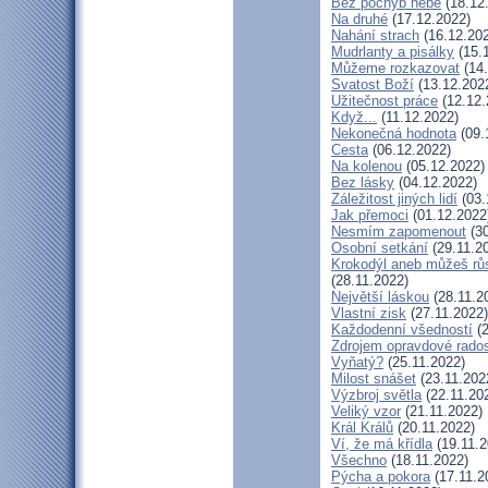
Bez pochyb nebe
(18.12
Na druhé
(17.12.2022)
Nahání strach
(16.12.20
Mudrlanty a pisálky
(15.
Můžeme rozkazovat
(14.
Svatost Boží
(13.12.202
Užitečnost práce
(12.12.
Když...
(11.12.2022)
Nekonečná hodnota
(09.
Cesta
(06.12.2022)
Na kolenou
(05.12.2022)
Bez lásky
(04.12.2022)
Záležitost jiných lidí
(03.
Jak přemoci
(01.12.2022
Nesmím zapomenout
(30
Osobní setkání
(29.11.2
Krokodýl aneb můžeš růs
(28.11.2022)
Největší láskou
(28.11.2
Vlastní zisk
(27.11.2022)
Každodenní všedností
(2
Zdrojem opravdové radost
Vyňatý?
(25.11.2022)
Milost snášet
(23.11.202
Výzbroj světla
(22.11.20
Veliký vzor
(21.11.2022)
Král Králů
(20.11.2022)
Ví, že má křídla
(19.11.2
Všechno
(18.11.2022)
Pýcha a pokora
(17.11.2