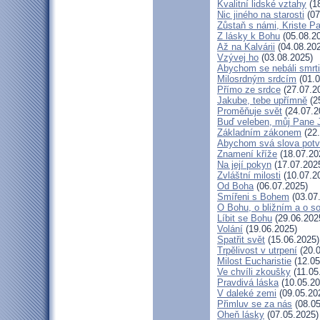
Kvalitní lidské vztahy
(18
Nic jiného na starosti
(07
Zůstaň s námi, Kriste P
Z lásky k Bohu
(05.08.2
Až na Kalvárii
(04.08.20
Vzývej ho
(03.08.2025)
Abychom se nebáli smrti
Milosrdným srdcím
(01.0
Přímo ze srdce
(27.07.2
Jakube, tebe upřímně
(2
Proměňuje svět
(24.07.2
Buď veleben, můj Pane J
Základním zákonem
(22.
Abychom svá slova potvr
Znamení kříže
(18.07.20
Na její pokyn
(17.07.202
Zvláštní milosti
(10.07.2
Od Boha
(06.07.2025)
Smířeni s Bohem
(03.07
O Bohu, o bližním a o s
Líbit se Bohu
(29.06.202
Volání
(19.06.2025)
Spatřit svět
(15.06.2025)
Trpělivost v utrpení
(20.0
Milost Eucharistie
(12.05
Ve chvíli zkoušky
(11.05
Pravdivá láska
(10.05.20
V daleké zemi
(09.05.20
Přimluv se za nás
(08.05
Oheň lásky
(07.05.2025)