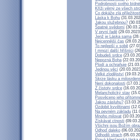
Podrobnosti svého bídné
Kříži věrný ze všech st
Co dokáže zlá příležitost
Láska k Bohu
(31.03.202
Jakou služebnou?
(30.03
Špatné svědomí
(30.03.
V první řadě
(29.03.2023
Jenž je Láska sama
(28.
Nejcennější čas
(28.03.2
To nejlepší v sobě
(27.03
I mnozí další hříšníci
(26
Dobudeš srdce
(23.03.20
Nepozná Boha
(22.03.20
Plodí a ochraňuje
(21.03
Jedinou věcí
(20.03.2023
Velké zlodějství
(19.03.2
Skrze lásku a milosrdens
Není dokonalosti
(17.03.
Z čistoty srdce
(16.03.20
Melancholický stav
(15.0
Posvěceno jeho přítomn
Jakou zásluhu?
(13.03.2
Ozdobit kvvětinami
(12.0
Na pevném základu
(11.
Mnoho milovat
(10.03.20
Získávat ctnosti
(09.03.
Všichni jsou Božím obr
Odhoď daleko
(06.03.20
Odhodili strach
(05.03.20
Pravá křesťanská láska