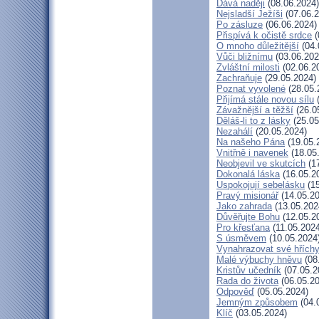
Dává naději
(08.06.2024)
Nejsladší Ježíši
(07.06.2
Po zásluze
(06.06.2024)
Přispívá k očistě srdce
(
O mnoho důležitější
(04.
Vůči bližnímu
(03.06.202
Zvláštní milosti
(02.06.2
Zachraňuje
(29.05.2024)
Poznat vyvolené
(28.05.
Přijímá stále novou sílu
(
Závažnější a těžší
(26.0
Děláš-li to z lásky
(25.05
Nezahálí
(20.05.2024)
Na našeho Pána
(19.05.
Vnitřně i navenek
(18.05
Neobjevil ve skutcích
(17
Dokonalá láska
(16.05.2
Uspokojují sebelásku
(15
Pravý misionář
(14.05.20
Jako zahrada
(13.05.202
Důvěřujte Bohu
(12.05.2
Pro křesťana
(11.05.2024
S úsměvem
(10.05.2024
Vynahrazovat své hřích
Malé výbuchy hněvu
(08
Kristův učedník
(07.05.2
Rada do života
(06.05.20
Odpověď
(05.05.2024)
Jemným způsobem
(04.
Klíč
(03.05.2024)