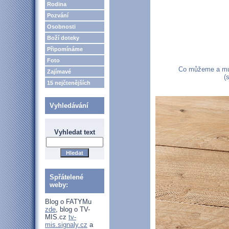
Rodina
Pozvání
Osobnosti
Boží doteky
Připomínáme
Foto
Co můžeme a musí
Zajímavé
(
15 nejčtenějších
Vyhledávání
Vyhledat text
Spřátelené
weby:
Blog o FATYMu
zde
, blog o TV-
MIS.cz
tv-
mis.signaly.cz
a