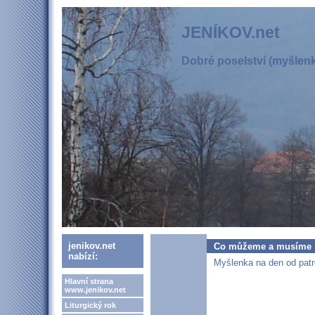
JENÍKOV.net
Dobré poselství (myšlenka
jenikov.net
Co můžeme a musíme
nabízí:
Myšlenka na den od patr
Hlavní strana
www.jenikov.net
Liturgický rok