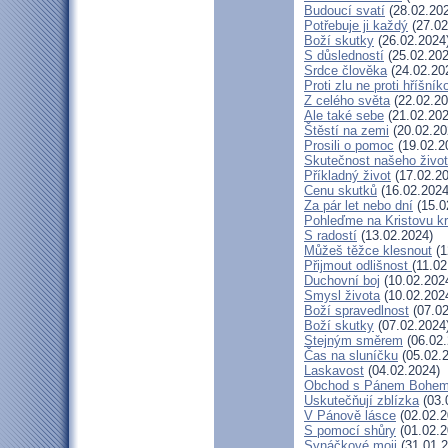
Budoucí svatí
(28.02.20
Potřebuje ji každý
(27.02
Boží skutky
(26.02.2024
S důsledností
(25.02.202
Srdce člověka
(24.02.20
Proti zlu ne proti hříšník
Z celého světa
(22.02.20
Ale také sebe
(21.02.202
Štěstí na zemi
(20.02.20
Prosili o pomoc
(19.02.2
Skutečnost našeho živo
Příkladný život
(17.02.20
Cenu skutků
(16.02.2024
Za pár let nebo dní
(15.0
Pohleďme na Kristovu k
S radostí
(13.02.2024)
Můžeš těžce klesnout
(1
Přijmout odlišnost
(11.02
Duchovní boj
(10.02.202
Smysl života
(10.02.202
Boží spravedlnost
(07.02
Boží skutky
(07.02.2024
Stejným směrem
(06.02.
Čas na sluníčku
(05.02.
Laskavost
(04.02.2024)
Obchod s Pánem Bohe
Uskutečňují zblízka
(03.
V Pánově lásce
(02.02.2
S pomocí shůry
(01.02.2
Synáčkové moji
(31.01.2