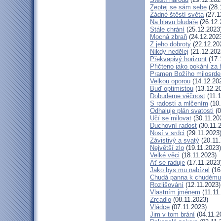
Zeptej se sám sebe
(28.
Žádné štěstí světa
(27.1
Na hlavu bludaře
(26.12.
Stále chrání
(25.12.2023
Mocná zbraň
(24.12.202
Z jeho dobroty
(22.12.20
Nikdy nedělej
(21.12.202
Překvapivý horizont
(17.
Přičteno jako pokání za 
Pramen Božího milosrde
Velkou oporou
(14.12.20
Buď optimistou
(13.12.2
Dobudeme věčnost
(11.1
S radostí a mlčením
(10.
Odhaluje plán svatosti
(0
Učí se milovat
(30.11.20
Duchovní radost
(30.11.
Nosí v srdci
(29.11.2023
Závistivý a svatý
(20.11.
Největší zlo
(19.11.2023)
Velké věci
(18.11.2023)
Ať se raduje
(17.11.2023
Jako bys mu nabízel
(16
Chudá panna k chudému 
Rozlišování
(12.11.2023)
Vlastním jménem
(11.11
Zrcadlo
(08.11.2023)
Vládce
(07.11.2023)
Jim v tom brání
(04.11.2