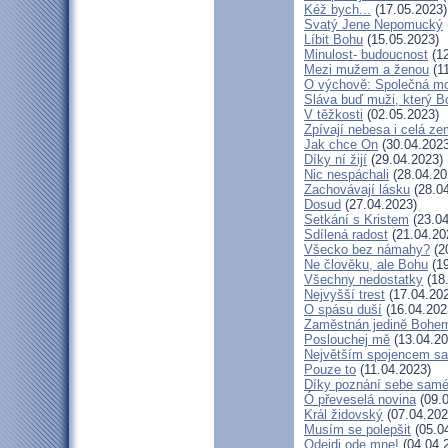
Kéž bych...
(17.05.2023)
Svatý Jene Nepomucký
Líbit Bohu
(15.05.2023)
Minulost- budoucnost
(12
Mezi mužem a ženou
(11
O výchově: Společná modl
Sláva buď muži, který Bo
V těžkosti
(02.05.2023)
Zpívají nebesa i celá z
Jak chce On
(30.04.2023
Díky ní žijí
(29.04.2023)
Nic nespáchali
(28.04.20
Zachovávají lásku
(28.04
Dosud
(27.04.2023)
Setkání s Kristem
(23.04
Sdílená radost
(21.04.20
Všecko bez námahy?
(2
Ne člověku, ale Bohu
(19
Všechny nedostatky
(18
Nejvyšší trest
(17.04.20
O spásu duší
(16.04.202
Zaměstnán jedině Bohe
Poslouchej mě
(13.04.20
Největším spojencem sa
Pouze to
(11.04.2023)
Díky poznání sebe sam
Ó převeselá novina
(09.0
Král židovský
(07.04.202
Musím se polepšit
(05.0
Odejdi ode mne!
(04.04.