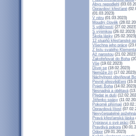
Abys nepodlehl
(03.03.2
Opravdoví křesťané
(02.
(01.03.2023)
V nitru
(01.03.2023)
Moudrý člověk
(28.02.20
S vděčností
(27.02.2023
S výjimkou
(26.02.2023)
Škola lásky
(25.02.2023)
12 stupňů křesťanské po
Všechna jeho práce
(23.
Z listu svatého Klementa
Až narostou
(21.02.2023
Zakořeňovat do Boha
(20
Vše
(19.02.2023)
Dívej se
(18.02.2023)
Nemůže žít
(17.02.2023)
Náchylnost obviňovat B
Pevně přesvědčeni
(15.0
Pojetí Boha
(14.02.2023)
Nesnadná a obětavá
(13
Předat je duši
(12.02.202
Jitřenko spásy
(11.02.20
Pokorně přijímají
(10.02.
Opravdová lítost
(07.02.
Nevyčerpatelné požehná
Pravá křesťanská láska
Vypravuj o své práci
(31
Pravdivá pokora
(30.01.
Odpor
(29.01.2023)