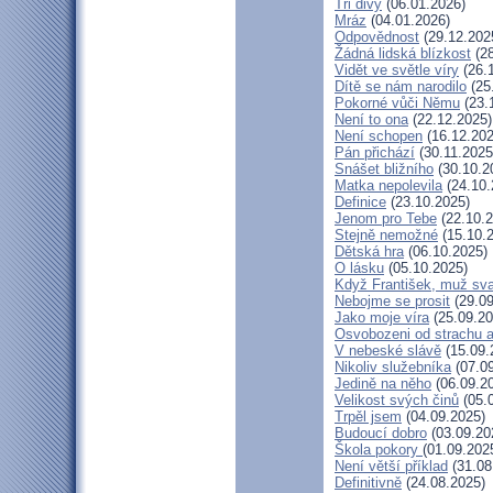
Tři divy
(06.01.2026)
Mráz
(04.01.2026)
Odpovědnost
(29.12.202
Žádná lidská blízkost
(28
Vidět ve světle víry
(26.
Dítě se nám narodilo
(25
Pokorné vůči Němu
(23.
Není to ona
(22.12.2025)
Není schopen
(16.12.202
Pán přichází
(30.11.2025
Snášet bližního
(30.10.2
Matka nepolevila
(24.10.
Definice
(23.10.2025)
Jenom pro Tebe
(22.10.2
Stejně nemožné
(15.10.
Dětská hra
(06.10.2025)
O lásku
(05.10.2025)
Když František, muž sv
Nebojme se prosit
(29.09
Jako moje víra
(25.09.20
Osvobozeni od strachu a
V nebeské slávě
(15.09.
Nikoliv služebníka
(07.09
Jedině na něho
(06.09.2
Velikost svých činů
(05.
Trpěl jsem
(04.09.2025)
Budoucí dobro
(03.09.20
Škola pokory
(01.09.202
Není větší příklad
(31.08
Definitivně
(24.08.2025)