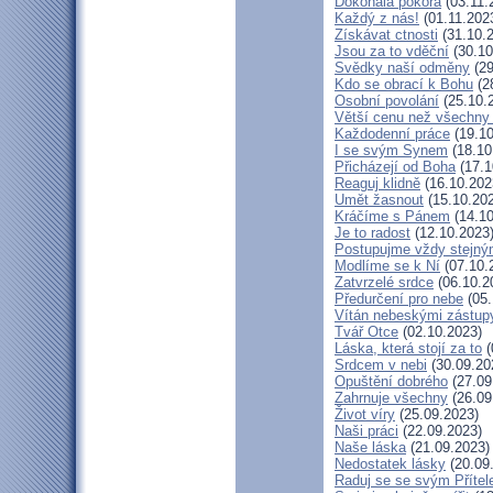
Dokonalá pokora
(03.11.
Každý z nás!
(01.11.202
Získávat ctnosti
(31.10.
Jsou za to vděční
(30.10
Svědky naší odměny
(29
Kdo se obrací k Bohu
(2
Osobní povolání
(25.10.
Větší cenu než všechny 
Každodenní práce
(19.10
I se svým Synem
(18.10
Přicházejí od Boha
(17.1
Reaguj klidně
(16.10.202
Umět žasnout
(15.10.20
Kráčíme s Pánem
(14.10
Je to radost
(12.10.2023
Postupujme vždy stejn
Modlíme se k Ní
(07.10.
Zatvrzelé srdce
(06.10.2
Předurčení pro nebe
(05.
Vítán nebeskými zástup
Tvář Otce
(02.10.2023)
Láska, která stojí za to
(
Srdcem v nebi
(30.09.20
Opuštění dobrého
(27.09
Zahrnuje všechny
(26.09
Život víry
(25.09.2023)
Naši práci
(22.09.2023)
Naše láska
(21.09.2023)
Nedostatek lásky
(20.09
Raduj se se svým Příte