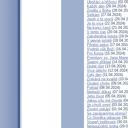
Ubožáci a hříšníci
(02.05
Každý den
(29.04.2024)
Zrodila z Boha
(28.04.20
Setkání
(27.04.2024)
Jestli o to stojíš
(26.04.2
Je to více
(22.04.2024)
Na konci časů
(21.04.20
V tento čas
(20.04.2024)
Zakořeněná jistota
(19.0
V pevné jistotě
(18.04.20
Přinést pokoj
(17.04.202
Vyplnili vůli Boží
(16.04.
Pro Krista
(15.04.2024)
Promluvy sv. Jana Marie 
Špatný příklad
(14.04.20
Druhé růst
(13.04.2024)
Více útěchy
(12.04.2024
Celý den
(11.04.2024)
Získává na kvalitě
(10.0
Osobní chyby
(09.04.20
Poklad
(08.04.2024)
Nejlepší důkaz
(07.04.20
Jeho život
(05.04.2024)
Jakou sílu má člověk
(04
Ve chvíli smrti
(03.04.20
Životní pokání
(01.04.20
Se zavázanýma očima?
Co člověka odrazuje
(30.
Stupeň trpělivosti
(30.03
Nejpoučnější kniha
(29.0