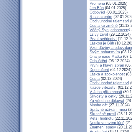
Proměna
(05.01.2025)
Jen Bůh
(04.01.2025)
Odpověď
(03.01.2025)
S nasazením
(02.01.202
Obdivuhodné tajemství
(
Cesta ke změně
(31.12.
Věčný Syn jednorozený
Lživý život
(29.12.2024)
První svědectví
(11.12.2
Láskou je Bůh
(10.12.20
Vzor důvěry a odevzdano
Svým bohatstvím
(08.12
Ona je naše Matka
(07.1
Odpuštění
(06.12.2024)
První a hlavní zbraň
(05.
Doporučení
(04.12.2024)
Láska a spokojenost
(03
Cesta
(02.12.2024)
Obdivuhodné tajemství
(
Každé vítězství
(01.12.2
V Jeho přítomnosti
(30.1
Skvosty a cetky
(29.11.
Za všechno děkovat
(28.
Mnoho dát
(27.11.2024)
Správné užívání moci
(2
Skutečně prosil
(23.11.2
Větší hodnotu
(22.11.202
Nosila ve svém lůně
(21.
Znamení spásy
(20.11.2
Rozjímání
(19.11.2024)