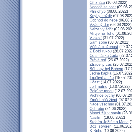
Cíl znáte
(10.08.2022)
Neoddělitelnost
(09.08.2
Plni chyb
(08.08.2022)
Kdyby každý
(07.08.202
Odchod do nebe
(06.08.
Vzácný dar
(03.08.2022)
Nelze vyjádřit
(02.08.202
Milujeme Toho
(01.08.20
V okolí
(31.07.2022)
Sám sobě
(30.07.2022)
Věčná blaženost
(29.07.
Z Boží rukou
(28.07.202
Co si láska žádá
(27.07.
Právě teď
(26.07.2022)
Ztracený čas
(25.07.202
Bůh aby byl Bohem
(17.
Jedna kapka
(16.07.2022
Trpělivě a tiše
(15.07.20
Účast
(14.07.2022)
Je-li nutné
(13.07.2022)
Pojď se mnou
(12.07.20
Vichřice pýchy
(08.07.20
Změní náš život
(07.07.
Nade všechno
(01.07.20
Od Tebe
(24.06.2022)
Mnozí žijí v omylu
(23.0
Násilím
(19.06.2022)
Srdcím Ježíše a Marie
(
Boží stvoření
(11.06.202
K Bohu
(10.06.2022)