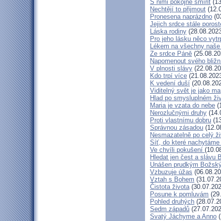
S nimi pokojně smířit
(13
Nechtějí to přijmout
(12.
Pronesena naprázdno
(0
Jejich srdce stále porost
Láska rodiny
(28.08.2023
Pro jeho lásku něco vytr
Lékem na všechny naše
Ze srdce Páně
(25.08.20
Napomenout svého bližn
V plnosti slávy
(22.08.20
Kdo trpí více
(21.08.202
K vedení duší
(20.08.20
Viditelný svět je jako m
Hlad po smysluplném ži
Maria je vzata do nebe
(
Nerozlučnými druhy
(14.
Proti vlastnímu dobru
(13
Správnou zásadou
(12.0
Nesmazatelně po celý ži
Síť, do které nachytáme 
Ve chvíli pokušení
(10.0
Hledat jen čest a slávu 
Unášen prudkým Božsk
Vzbuzuje úžas
(06.08.20
Vztah s Bohem
(31.07.2
Čistota života
(30.07.202
Posune k pomluvám
(29
Pohled druhých
(28.07.2
Sedm západů
(27.07.202
Svatý Jáchyme a Anno
(