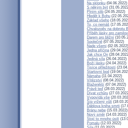
Na sklonku
(04.06.2022)
S někým být
(31.05.2022
Plním slib
(24.05.2022)
Hledět k Bohu
(22.05.20
Základ všeho
(18.05.202
To, co nemáš
(17.05.202
Chvalozpěv na dobrotu 
Příběh lásky pro zamilo
Darem pro bližní
(10.05.
Společně
(07.05.2022)
Nade všemi
(02.05.2022
Jedna příčina
(29.04.202
Jak chce On
(28.04.2022
Jediná síla
(26.04.2022)
Boží lásku
(24.04.2022)
Tisíce příležitostí
(23.04
Startovní bod
(19.04.202
Námaha
(11.04.2022)
Vítězství
(08.04.2022)
Blaženější
(07.04.2022)
Právě teď
(28.03.2022)
Dívat vzhůru
(27.03.2022
Vypovídá vše
(20.03.202
Šíp vržený vůlí
(18.03.2
Ďáblova kniha smrti
(17.
Bránu nebe
(15.03.2022)
Nový směr
(14.03.2022)
Stojí to mnoho úsilí
(13.
Pomalu
(12.03.2022)
Síla
(11.03.2022)