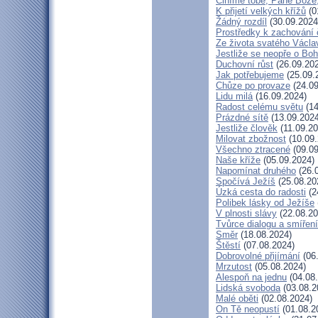
Činíme tobě, Pane Bože,
K přijetí velkých křížů
(0
Žádný rozdíl
(30.09.2024
Prostředky k zachování 
Ze života svatého Václa
Jestliže se neopře o Bo
Duchovní růst
(26.09.20
Jak potřebujeme
(25.09.
Chůze po provaze
(24.09
Lidu milá
(16.09.2024)
Radost celému světu
(14
Prázdné sítě
(13.09.2024
Jestliže člověk
(11.09.20
Milovat zbožnost
(10.09.
Všechno ztracené
(09.09
Naše kříže
(05.09.2024)
Napomínat druhého
(26.
Spočívá Ježíš
(25.08.20
Úzká cesta do radosti
(2
Polibek lásky od Ježíše
V plnosti slávy
(22.08.20
Tvůrce dialogu a smíření
Směr
(18.08.2024)
Štěstí
(07.08.2024)
Dobrovolné přijímání
(06
Mrzutost
(05.08.2024)
Alespoň na jednu
(04.08
Lidská svoboda
(03.08.2
Malé oběti
(02.08.2024)
On Tě neopustí
(01.08.2