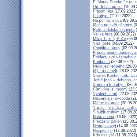
P. Marek Dunda: Je to je
Od Boha i od lidí
(18.09.
Připomínka
(17.09.2022)
I druhým
(11.09.2022)
Na pomoc slova
(09.09.
Maria na svět přichází
(0
Rytmus lidského života
(
Veliká bída
(06.09.2022)
Miluji Ti, můj Bože
(05.0
Víra roste
(04.09.2022)
Chodila a stopy
(03.09.2
K neustálému obnovová
Poklady své všemohouc
K nikomu
(30.08.2022)
Něco jedinečného
(29.08
Mýlí a nemýlí
(28.08.202
Skřítek Kostelníček: Eva
Ještě je tolik dobrého, c
Směrem k druhým
(26.0
Čím více jsi mocný
(23.
Vyslechni mě
(22.08.202
Nejcennější svoboda
(21
Máme to srdce
(20.08.20
V mysli, v srdci a na rte
Sloužit druhým
(17.08.20
Naše snaha
(16.08.2022
Přirozený zákon
(15.08.
Neproplouvej
(14.08.202
Nezpychni!
(12.08.2022)
Kdo neslyší
(11.08.2022)