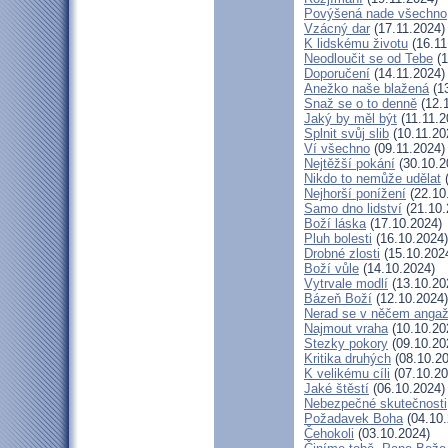
Povýšená nade všechno
Vzácný dar
(17.11.2024)
K lidskému životu
(16.11
Neodloučit se od Tebe
(1
Doporučení
(14.11.2024)
Anežko naše blažená
(13
Snaž se o to denně
(12.
Jaký by měl být
(11.11.2
Splnit svůj slib
(10.11.20
Ví všechno
(09.11.2024)
Nejtěžší pokání
(30.10.2
Nikdo to nemůže udělat
(
Nejhorší ponížení
(22.10
Samo dno lidství
(21.10.
Boží láska
(17.10.2024)
Pluh bolesti
(16.10.2024)
Drobné zlosti
(15.10.202
Boží vůle
(14.10.2024)
Vytrvale modlí
(13.10.20
Bázeň Boží
(12.10.2024)
Nerad se v něčem angaž
Najmout vraha
(10.10.20
Stezky pokory
(09.10.20
Kritika druhých
(08.10.20
K velikému cíli
(07.10.20
Jaké štěstí
(06.10.2024)
Nebezpečné skutečnosti
Požadavek Boha
(04.10.
Čehokoli
(03.10.2024)