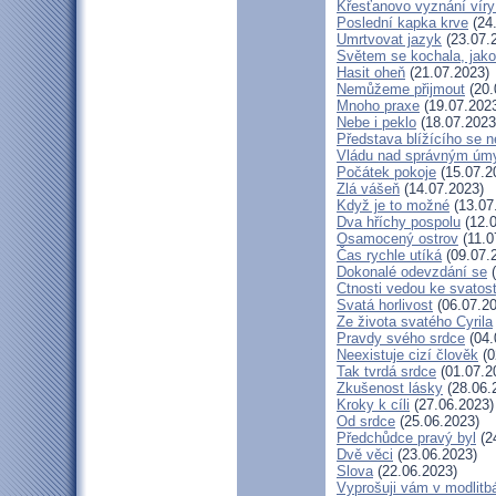
Křesťanovo vyznání víry
Poslední kapka krve
(24
Umrtvovat jazyk
(23.07.
Světem se kochala, jako
Hasit oheň
(21.07.2023)
Nemůžeme přijmout
(20.
Mnoho praxe
(19.07.202
Nebe i peklo
(18.07.2023
Představa blížícího se 
Vládu nad správným úm
Počátek pokoje
(15.07.2
Zlá vášeň
(14.07.2023)
Když je to možné
(13.07
Dva hříchy pospolu
(12.0
Osamocený ostrov
(11.0
Čas rychle utíká
(09.07.
Dokonalé odevzdání se
(
Ctnosti vedou ke svatost
Svatá horlivost
(06.07.20
Ze života svatého Cyrila
Pravdy svého srdce
(04.
Neexistuje cizí člověk
(0
Tak tvrdá srdce
(01.07.2
Zkušenost lásky
(28.06.
Kroky k cíli
(27.06.2023)
Od srdce
(25.06.2023)
Předchůdce pravý byl
(2
Dvě věci
(23.06.2023)
Slova
(22.06.2023)
Vyprošuji vám v modlitb