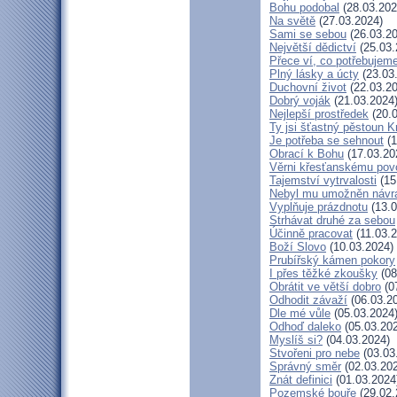
Bohu podobal
(28.03.202
Na světě
(27.03.2024)
Sami se sebou
(26.03.20
Největší dědictví
(25.03.
Přece ví, co potřebujem
Plný lásky a úcty
(23.03
Duchovní život
(22.03.20
Dobrý voják
(21.03.2024
Nejlepší prostředek
(20.0
Ty jsi šťastný pěstoun K
Je potřeba se sehnout
(1
Obrací k Bohu
(17.03.20
Věrni křesťanskému pov
Tajemství vytrvalosti
(15
Nebyl mu umožněn návr
Vyplňuje prázdnotu
(13.0
Strhávat druhé za sebou
Účinně pracovat
(11.03.2
Boží Slovo
(10.03.2024)
Prubířský kámen pokory
I přes těžké zkoušky
(08
Obrátit ve větší dobro
(0
Odhodit závaží
(06.03.2
Dle mé vůle
(05.03.2024
Odhoď daleko
(05.03.20
Myslíš si?
(04.03.2024)
Stvořeni pro nebe
(03.03
Správný směr
(02.03.20
Znát definici
(01.03.2024
Pozemské bouře
(29.02.