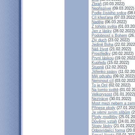
Zbraň
(10.03.2022)
Nepřispívej
(09.03.2022)
Podle čistého srdce
(08.
Cíl křesťana
(07.03.2022
Naděje
(06.03.2022)
Z tohoto světa
(01.03.20
Jen z lásky
(28.02.2022)
Podobnost s Bohem
(26.
Zlý duch
(23.02.2022)
Jedině Boha
(22.02.2022
Náš život
(21.02.2022)
Prostředky
(20.02.2022)
První láskou
(19.02.2022
Kupředu
(15.02.2022)
Stupně
(12.02.2022)
Jitřenko spásy
(11.02.20
Měj odvahu
(09.02.2022)
Neminout cíl
(03.02.2022
To je On!
(02.02.2022)
Na tomto světě
(01.02.2
Velkorysost
(31.01.2022)
Neztrácej
(30.01.2022)
Most mezi nebem a zem
Přinese plody
(27.01.202
Je věrný svým slibům
(2
Plody modlitby
(25.01.20
Důvěrný vztah
(24.01.20
Stopy lásky
(21.01.2022
Odpovídající forma
(20.0
Smysl života
(19.01.202