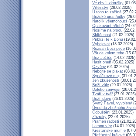
Ve chvíli zkoušky
(01.03
Vítězství
(28.02.2025)
U toho to začíná
(27.02.
Božské prostředky
(26.0
Natolik všemohoucí
(25.
Opakování hříchů
(24.02
Nosíme na prsou
(22.02.
Sklíčenost
(21.02.2025)
Přiblíží tě k Bohu
(19.02
Vybojovat
(18.02.2025)
Rozsah Boží péče
(16.0
Všude kolem tebe
(15.02
Bez Ježíše
(14.02.2025)
Hasit oheň
(05.02.2025)
Ozvěny
(04.02.2025)
Nebojte se plakat
(03.02
Synáčkové moji
(31.01.2
Jen zkušeností
(30.01.2
Boží vůle
(29.01.2025)
Daleko zářivější
(28.01.2
Tváří v tvář
(27.01.2025)
Boží slovo
(26.01.2025)
Svatý Pavel, vyvolený
(2
Úvod do zbožného život
Odpuštění
(23.01.2025)
Zázraky
(22.01.2025)
Pramen radosti
(21.01.2
Lampa víry
(14.01.2025)
Křesťanské mumie
(07.0
Přešťastní králové
(06.0