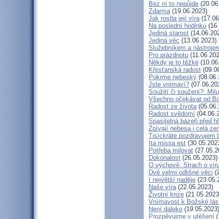
Bez ní to nepůjde
(20.06
Zdarma
(19.06.2023)
Jak rostla její víra
(17.06
Na poslední hodinku
(16.
Jediná starost
(14.06.20
Jediná věc
(13.06.2023)
Služebníkem a nástroje
Pro prázdnotu
(11.06.202
Někdy je to těžké
(10.06
Křesťanská radost
(09.0
Pokrme nebeský
(08.06.
Jste vnímaví?
(07.06.20
Soužití či soužení?: Milu
Všechno očekávat od B
Radost ze života
(05.06.
Radost svědomí
(04.06.
Spasitelná bázeň před h
Zpívají nebesa i celá z
Tisíckráte pozdravujem 
Ita missa est
(30.05.202
Potřeba milovat
(27.05.2
Dokonalost
(26.05.2023)
O výchově: Strach o víru 
Dvě velmi odlišné věci
(2
I největší naděje
(23.05.
Naše víra
(22.05.2023)
Životní krize
(21.05.2023
Vnímavost k Božské lásc
Není daleko
(19.05.2023
Prozpěvujme v utěšení
(