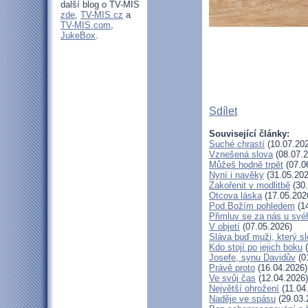
další blog o TV-MIS
zde
,
TV-MIS.cz
a
TV-MIS.com
,
JukeBox
.
Sdílet
Související články:
Suché chrastí
(10.07.20
Vznešená slova
(08.07.2
Můžeš hodně trpět
(07.0
Nyní i navěky
(31.05.202
Zakořenit v modlitbě
(30.
Otcova láska
(17.05.202
Pod Božím pohledem
(14
Přimluv se za nás u sv
V objetí
(07.05.2026)
Sláva buď muži, který sl
Kdo stojí po jejich boku
(
Josefe, synu Davidův
(0
Právě proto
(16.04.2026)
Ve svůj čas
(12.04.2026)
Největší ohrožení
(11.04
Naděje ve spásu
(29.03.