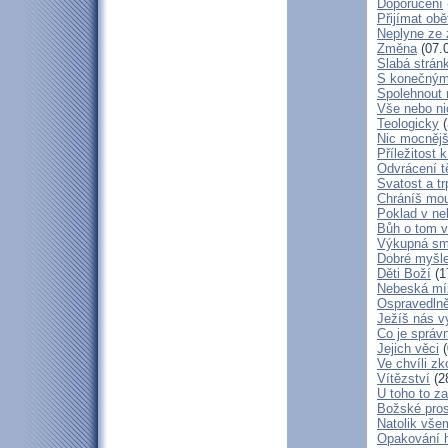
Doporučení
Přijímat obě
Neplyne ze 
Změna
(07.
Slabá strán
S konečným
Spolehnout
Vše nebo ni
Teologicky
(
Nic mocnějš
Příležitost k
Odvrácení t
Svatost a tr
Chráníš mou
Poklad v ne
Bůh o tom v
Výkupná sm
Dobré myšl
Děti Boží
(1
Nebeská mí
Ospravedlně
Ježíš nás v
Co je správ
Jejich věci
(
Ve chvíli z
Vítězství
(2
U toho to z
Božské pros
Natolik vše
Opakování h