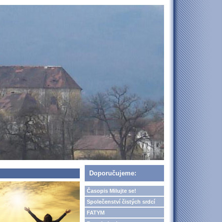
Doporučujeme:
Časopis Milujte se!
Společenství čistých srdcí
FATYM