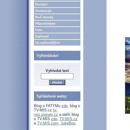
Pozvání
Osobnosti
Boží doteky
Připomínáme
Foto
Zajímavé
15 nejčtenějších
Vyhledávání
Vyhledat text
Spřátelené weby:
Blog o FATYMu
zde
, blog o
TV-MIS.cz
tv-
mis.signaly.cz
a další blog
o TV-MIS
zde
,
TV-MIS.cz
a
TV-MIS.com
,
JukeBox
.