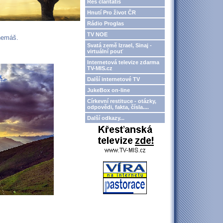
Res claritatis
Hnutí Pro život ČR
Rádio Proglas
TV NOE
 nemáš.
Svatá země Izrael, Sinaj -
virtuální pouť
Internetová televize zdarma
TV-MIS.cz
Další internetové TV
JukeBox on-line
Církevní restituce - otázky,
odpovědi, fakta, čísla....
Další odkazy...