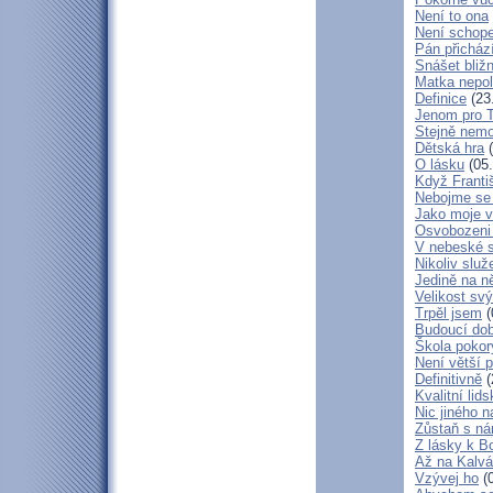
Není to ona
Není schop
Pán přicház
Snášet bliž
Matka nepol
Definice
(23
Jenom pro 
Stejně nem
Dětská hra
(
O lásku
(05.
Když Franti
Nebojme se 
Jako moje v
Osvobozeni 
V nebeské 
Nikoliv služ
Jedině na n
Velikost sv
Trpěl jsem
(
Budoucí do
Škola poko
Není větší p
Definitivně
(
Kvalitní lid
Nic jiného n
Zůstaň s ná
Z lásky k B
Až na Kalvár
Vzývej ho
(0