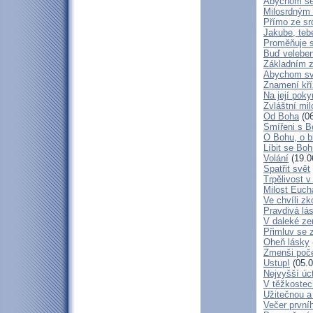
Abychom se 
Milosrdným
Přímo ze sr
Jakube, teb
Proměňuje 
Buď veleben
Základním 
Abychom svá
Znamení kř
Na její poky
Zvláštní mil
Od Boha
(06
Smířeni s 
O Bohu, o b
Líbit se Bo
Volání
(19.0
Spatřit svět
Trpělivost v
Milost Eucha
Ve chvíli z
Pravdivá lá
V daleké ze
Přimluv se 
Oheň lásky
Zmenši poče
Ustup!
(05.0
Nejvyšší úc
V těžkostec
Užitečnou a
Večer první