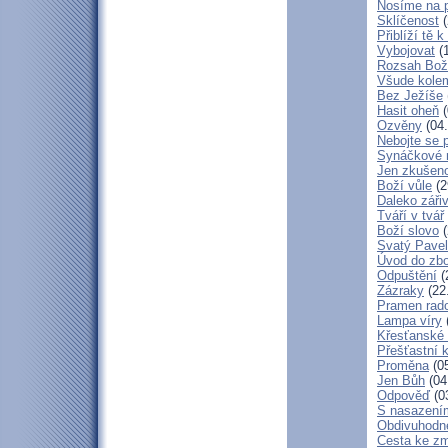
Nosíme na 
Sklíčenost
(
Přiblíží tě 
Vybojovat
(1
Rozsah Bož
Všude kole
Bez Ježíše
Hasit oheň
(
Ozvěny
(04.
Nebojte se 
Synáčkové 
Jen zkušeno
Boží vůle
(2
Daleko zářiv
Tváří v tvář
Boží slovo
(
Svatý Pavel
Úvod do zbo
Odpuštění
(
Zázraky
(22
Pramen rado
Lampa víry
Křesťanské
Přešťastní 
Proměna
(05
Jen Bůh
(04
Odpověď
(0
S nasazení
Obdivuhodné
Cesta ke z