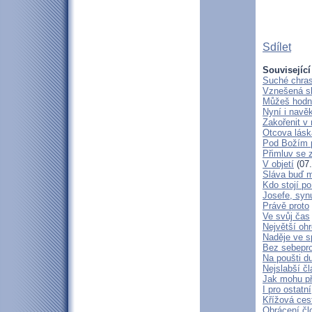
Sdílet
Související
Suché chras
Vznešená s
Můžeš hodně
Nyní i navě
Zakořenit v 
Otcova lásk
Pod Božím 
Přimluv se 
V objetí
(07.
Sláva buď m
Kdo stojí po
Josefe, syn
Právě proto
Ve svůj čas
Největší oh
Naděje ve 
Bez sebepro
Na poušti d
Nejslabší č
Jak mohu př
I pro ostatní
Křížová ces
Obrácení čl