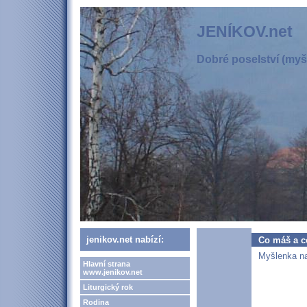
JENÍKOV.net
Dobré poselství (myšl
jenikov.net nabízí:
Co máš a 
Myšlenka na 
Hlavní strana
www.jenikov.net
Liturgický rok
Rodina