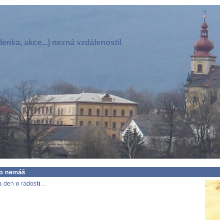
enka, akce...) nezná vzdálenosti!
co nemáš
den o radosti...