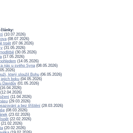
 články:
tí
(10.07.2026)
lova
(08.07.2026)
 trpět
(07.06.2026)
ky
(31.05.2026)
modlitbě
(30.05.2026)
a
(17.05.2026)
pohledem
(14.05.2026)
za nás u svého Syna
(08.05.2026)
05.2026)
uži, který sloužil Bohu
(06.05.2026)
 jejich boku
(04.05.2026)
u Davidův
(01.05.2026)
(16.04.2026)
(12.04.2026)
rožení
(11.04.2026)
spásu
(29.03.2026)
sazování a bez tříštění
(28.03.2026)
uše
(08.03.2026)
lánek
(23.02.2026)
ispět
(22.02.2026)
(21.02.2026)
ta
(20.02.2026)
ověka
(19.02.2026)