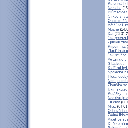
Pravdivá bo
Na sebe
(15
Průměrnost 
Církev si vá
O cokoli žá
Větší než zt
Možná
(24.0
Dar
(23.01.2
Jak potvrzuj
Způsob živo
Připomínat
(
Zkroť také 
Jak nejlépe
Ve zmatcích
S láskou a t
Kteří mi byl
Společně ná
Hledá osob
Není jediné 
Zkouška se
Kým skuteč
Porážky i ut
Neexistuje c
Tři divy
(06.
Mráz
(04.01
Odpovědnos
Žádná lidská
Vidět ve svě
Dítě se nám
Pokorné vů