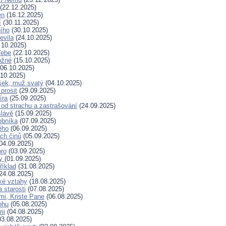
(22.12.2025)
en
(16.12.2025)
í
(30.11.2025)
ního
(30.10.2025)
evila
(24.10.2025)
.10.2025)
Tebe
(22.10.2025)
ožné
(15.10.2025)
06.10.2025)
10.2025)
šek, muž svatý
(04.10.2025)
prosit
(29.09.2025)
íra
(25.09.2025)
od strachu a zastrašování
(24.09.2025)
slávě
(15.09.2025)
ebníka
(07.09.2025)
ěho
(06.09.2025)
ých činů
(05.09.2025)
04.09.2025)
bro
(03.09.2025)
ry
(01.09.2025)
říklad
(31.08.2025)
24.08.2025)
ské vztahy
(18.08.2025)
a starosti
(07.08.2025)
mi, Kriste Pane
(06.08.2025)
ohu
(05.08.2025)
ii
(04.08.2025)
3.08.2025)