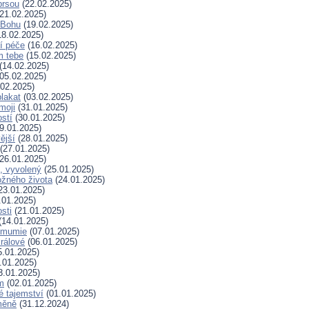
prsou
(22.02.2025)
21.02.2025)
k Bohu
(19.02.2025)
8.02.2025)
í péče
(16.02.2025)
m tebe
(15.02.2025)
(14.02.2025)
05.02.2025)
02.2025)
plakat
(03.02.2025)
moji
(31.01.2025)
stí
(30.01.2025)
9.01.2025)
ější
(28.01.2025)
(27.01.2025)
26.01.2025)
, vyvolený
(25.01.2025)
žného života
(24.01.2025)
23.01.2025)
.01.2025)
sti
(21.01.2025)
(14.01.2025)
 mumie
(07.01.2025)
králové
(06.01.2025)
.01.2025)
.01.2025)
3.01.2025)
m
(02.01.2025)
 tajemství
(01.01.2025)
měně
(31.12.2024)