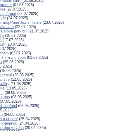
nebáli smrti
(02.08.2025)
 srdcím
(01.08.2025)
dce
(27.07.2025)
e upřímně
(25.07.2025)
svět
(24.07.2025)
, můj Pane Ježíši Kriste
(23.07.2025)
zákonem
(22.07.2025)
 slova potvrdili
(21.07.2025)
íže
(18.07.2025)
n
(17.07.2025)
osti
(10.07.2025)
.07.2025)
Bohem
(03.07.2025)
ližním a o sobě
(01.07.2025)
hu
(29.06.2025)
6.2025)
(15.06.2025)
 utrpení
(20.05.2025)
ristie
(12.05.2025)
koušky
(11.05.2025)
ska
(10.05.2025)
mi
(09.05.2025)
za nás
(08.05.2025)
(07.05.2025)
t nepřátel
(06.05.2025)
5.2025)
tu
(04.05.2025)
h a utrpení
(25.04.2025)
 příjemnou
(24.04.2025)
ho dne v týdnu
(20.04.2025)