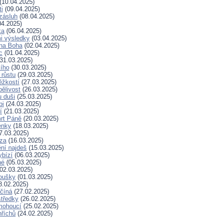
(10.04.2025)
ti
(09.04.2025)
zásluh
(08.04.2025)
04.2025)
ka
(06.04.2025)
i výsledky
(03.04.2025)
 na Boha
(02.04.2025)
c
(01.04.2025)
31.03.2025)
ího
(30.03.2025)
 růstu
(29.03.2025)
ěžkostí
(27.03.2025)
pělivost
(26.03.2025)
 duši
(25.03.2025)
bi
(24.03.2025)
í
(21.03.2025)
rt Páně
(20.03.2025)
enky
(18.03.2025)
7.03.2025)
za
(16.03.2025)
ní najdeš
(15.03.2025)
ybízí
(06.03.2025)
né
(05.03.2025)
02.03.2025)
koušky
(01.03.2025)
8.02.2025)
ačíná
(27.02.2025)
tředky
(26.02.2025)
mohoucí
(25.02.2025)
říchů
(24.02.2025)