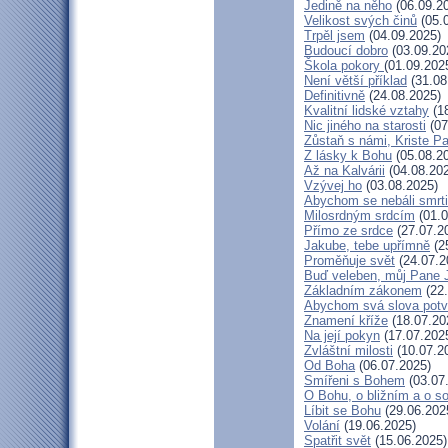
Jedině na něho
(06.09.2
Velikost svých činů
(05.
Trpěl jsem
(04.09.2025)
Budoucí dobro
(03.09.20
Škola pokory
(01.09.202
Není větší příklad
(31.08
Definitivně
(24.08.2025)
Kvalitní lidské vztahy
(18
Nic jiného na starosti
(07
Zůstaň s námi, Kriste P
Z lásky k Bohu
(05.08.2
Až na Kalvárii
(04.08.20
Vzývej ho
(03.08.2025)
Abychom se nebáli smrti
Milosrdným srdcím
(01.0
Přímo ze srdce
(27.07.2
Jakube, tebe upřímně
(2
Proměňuje svět
(24.07.2
Buď veleben, můj Pane J
Základním zákonem
(22.
Abychom svá slova potvr
Znamení kříže
(18.07.20
Na její pokyn
(17.07.202
Zvláštní milosti
(10.07.2
Od Boha
(06.07.2025)
Smířeni s Bohem
(03.07
O Bohu, o bližním a o s
Líbit se Bohu
(29.06.202
Volání
(19.06.2025)
Spatřit svět
(15.06.2025)