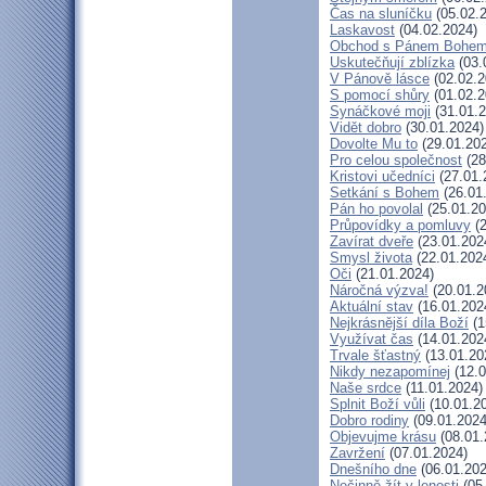
Čas na sluníčku
(05.02.
Laskavost
(04.02.2024)
Obchod s Pánem Bohe
Uskutečňují zblízka
(03.
V Pánově lásce
(02.02.2
S pomocí shůry
(01.02.2
Synáčkové moji
(31.01.2
Vidět dobro
(30.01.2024)
Dovolte Mu to
(29.01.20
Pro celou společnost
(28
Kristovi učedníci
(27.01.
Setkání s Bohem
(26.01
Pán ho povolal
(25.01.20
Průpovídky a pomluvy
(2
Zavírat dveře
(23.01.202
Smysl života
(22.01.202
Oči
(21.01.2024)
Náročná výzva!
(20.01.2
Aktuální stav
(16.01.202
Nejkrásnější díla Boží
(1
Využívat čas
(14.01.202
Trvale šťastný
(13.01.20
Nikdy nezapomínej
(12.0
Naše srdce
(11.01.2024)
Splnit Boží vůli
(10.01.2
Dobro rodiny
(09.01.2024
Objevujme krásu
(08.01.
Zavržení
(07.01.2024)
Dnešního dne
(06.01.202
Nečinně žít v lenosti
(05