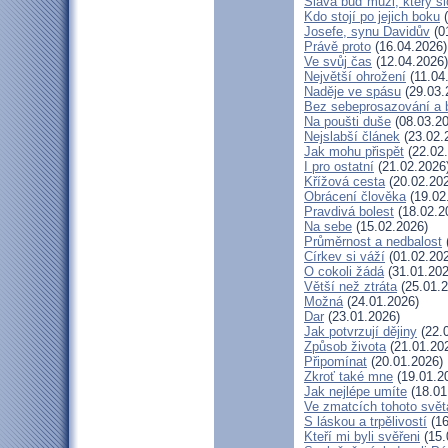
Sláva buď muži, který sl
Kdo stojí po jejich boku
(
Josefe, synu Davidův
(0
Právě proto
(16.04.2026)
Ve svůj čas
(12.04.2026)
Největší ohrožení
(11.04
Naděje ve spásu
(29.03.
Bez sebeprosazování a b
Na poušti duše
(08.03.20
Nejslabší článek
(23.02.
Jak mohu přispět
(22.02
I pro ostatní
(21.02.2026
Křížová cesta
(20.02.20
Obrácení člověka
(19.02
Pravdivá bolest
(18.02.2
Na sebe
(15.02.2026)
Průměrnost a nedbalost
Církev si váží
(01.02.20
O cokoli žádá
(31.01.202
Větší než ztráta
(25.01.2
Možná
(24.01.2026)
Dar
(23.01.2026)
Jak potvrzují dějiny
(22.
Způsob života
(21.01.20
Připomínat
(20.01.2026)
Zkroť také mne
(19.01.2
Jak nejlépe umíte
(18.01
Ve zmatcích tohoto svět
S láskou a trpělivostí
(16
Kteří mi byli svěřeni
(15.