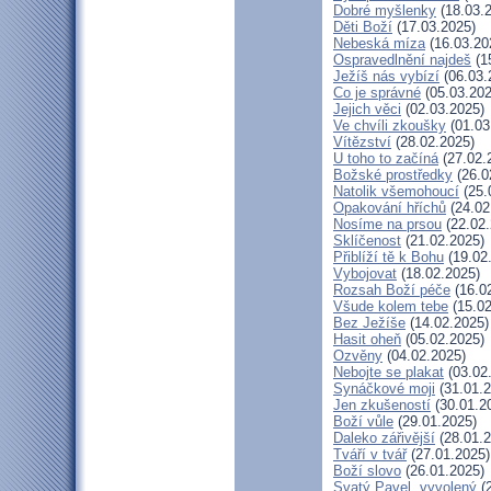
Dobré myšlenky
(18.03.
Děti Boží
(17.03.2025)
Nebeská míza
(16.03.20
Ospravedlnění najdeš
(1
Ježíš nás vybízí
(06.03.
Co je správné
(05.03.202
Jejich věci
(02.03.2025)
Ve chvíli zkoušky
(01.03
Vítězství
(28.02.2025)
U toho to začíná
(27.02.
Božské prostředky
(26.0
Natolik všemohoucí
(25.
Opakování hříchů
(24.02
Nosíme na prsou
(22.02.
Sklíčenost
(21.02.2025)
Přiblíží tě k Bohu
(19.02
Vybojovat
(18.02.2025)
Rozsah Boží péče
(16.0
Všude kolem tebe
(15.02
Bez Ježíše
(14.02.2025)
Hasit oheň
(05.02.2025)
Ozvěny
(04.02.2025)
Nebojte se plakat
(03.02
Synáčkové moji
(31.01.2
Jen zkušeností
(30.01.2
Boží vůle
(29.01.2025)
Daleko zářivější
(28.01.2
Tváří v tvář
(27.01.2025)
Boží slovo
(26.01.2025)
Svatý Pavel, vyvolený
(2