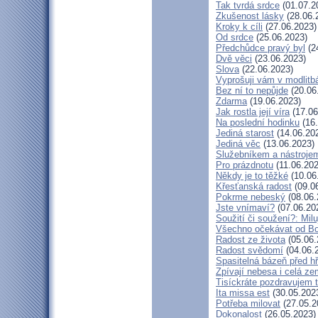
Tak tvrdá srdce
(01.07.2
Zkušenost lásky
(28.06.
Kroky k cíli
(27.06.2023)
Od srdce
(25.06.2023)
Předchůdce pravý byl
(2
Dvě věci
(23.06.2023)
Slova
(22.06.2023)
Vyprošuji vám v modlitb
Bez ní to nepůjde
(20.06
Zdarma
(19.06.2023)
Jak rostla její víra
(17.06
Na poslední hodinku
(16.
Jediná starost
(14.06.20
Jediná věc
(13.06.2023)
Služebníkem a nástroje
Pro prázdnotu
(11.06.202
Někdy je to těžké
(10.06
Křesťanská radost
(09.0
Pokrme nebeský
(08.06.
Jste vnímaví?
(07.06.20
Soužití či soužení?: Milu
Všechno očekávat od B
Radost ze života
(05.06.
Radost svědomí
(04.06.
Spasitelná bázeň před h
Zpívají nebesa i celá z
Tisíckráte pozdravujem 
Ita missa est
(30.05.202
Potřeba milovat
(27.05.2
Dokonalost
(26.05.2023)