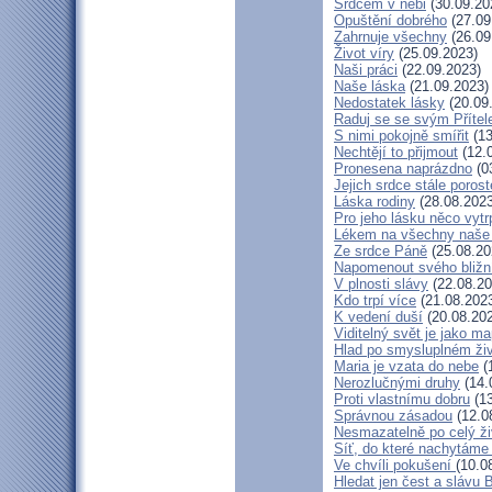
Srdcem v nebi
(30.09.20
Opuštění dobrého
(27.09
Zahrnuje všechny
(26.09
Život víry
(25.09.2023)
Naši práci
(22.09.2023)
Naše láska
(21.09.2023)
Nedostatek lásky
(20.09
Raduj se se svým Příte
S nimi pokojně smířit
(13
Nechtějí to přijmout
(12.
Pronesena naprázdno
(0
Jejich srdce stále porost
Láska rodiny
(28.08.2023
Pro jeho lásku něco vytr
Lékem na všechny naše
Ze srdce Páně
(25.08.20
Napomenout svého bližn
V plnosti slávy
(22.08.20
Kdo trpí více
(21.08.202
K vedení duší
(20.08.20
Viditelný svět je jako m
Hlad po smysluplném ži
Maria je vzata do nebe
(
Nerozlučnými druhy
(14.
Proti vlastnímu dobru
(13
Správnou zásadou
(12.0
Nesmazatelně po celý ži
Síť, do které nachytáme 
Ve chvíli pokušení
(10.0
Hledat jen čest a slávu 