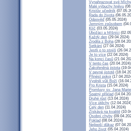
Vynahrazovat své hřích
Malé výbuchy hněvu
(08
Kristův učedník
(07.05.2
Rada do života
(06.05.20
Odpověď
(05.05.2024)
Jemným způsobem
(04.
Klíč
(03.05.2024)
Ubožáci a hříšníci
(02.05
Každý den
(29.04.2024)
Zrodila z Boha
(28.04.20
Setkání
(27.04.2024)
Jestli o to stojíš
(26.04.2
Je to více
(22.04.2024)
Na konci časů
(21.04.20
V tento čas
(20.04.2024)
Zakořeněná jistota
(19.0
V pevné jistotě
(18.04.20
Přinést pokoj
(17.04.202
Vyplnili vůli Boží
(16.04.
Pro Krista
(15.04.2024)
Promluvy sv. Jana Marie 
Špatný příklad
(14.04.20
Druhé růst
(13.04.2024)
Více útěchy
(12.04.2024
Celý den
(11.04.2024)
Získává na kvalitě
(10.0
Osobní chyby
(09.04.20
Poklad
(08.04.2024)
Nejlepší důkaz
(07.04.20
Jeho život
(05.04.2024)