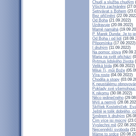
Chudí a služba chudým
(
Všichni zachráněni
(27.0
Setrvávat s Bohem
(23.0
Bez přičinění
(22.09.202
Od Boha
(21.09.2022)
Uzdravuje
(20.09.2022)
Marně namáhá
(19.09.20
P. Marek Dunda: Je to je
Od Boha i od lidí
(18.09.
Připomínka
(17.09.2022)
I druhým
(11.09.2022)
Na pomoc slova
(09.09.
Maria na svět přichází
(0
Rytmus lidského života
(
Veliká bída
(06.09.2022)
Miluji Ti, můj Bože
(05.0
Víra roste
(04.09.2022)
Chodila a stopy
(03.09.2
K neustálému obnovová
Poklady své všemohouc
K nikomu
(30.08.2022)
Něco jedinečného
(29.08
Mýlí a nemýlí
(28.08.202
Skřítek Kostelníček: Eva
Ještě je tolik dobrého, c
Směrem k druhým
(26.0
Čím více jsi mocný
(23.
Vyslechni mě
(22.08.202
Nejcennější svoboda
(21
Máme to srdce
(20.08.20