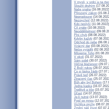
V mysli, v srdci a na rte
Sloužit druhým
(17.08.20
Naše snaha
(16.08.2022
Přirozený zákon
(15.08.
Neproplouvej
(14.08.202
Nezpychni!
(12.08.2022)
Kdo neslyší
(11.08.2022)
Cíl znáte
(10.08.2022)
Neoddělitelnost
(09.08.2
Plni chyb
(08.08.2022)
Kdyby každý
(07.08.202
Odchod do nebe
(06.08.
Vzácný dar
(03.08.2022)
Nelze vyjádřit
(02.08.202
Milujeme Toho
(01.08.20
V okolí
(31.07.2022)
Sám sobě
(30.07.2022)
Věčná blaženost
(29.07.
Z Boží rukou
(28.07.202
Co si láska žádá
(27.07.
Právě teď
(26.07.2022)
Ztracený čas
(25.07.202
Bůh aby byl Bohem
(17.
Jedna kapka
(16.07.2022
Trpělivě a tiše
(15.07.20
Účast
(14.07.2022)
Je-li nutné
(13.07.2022)
Pojď se mnou
(12.07.20
Vichřice pýchy
(08.07.20
Změní náš život
(07.07.