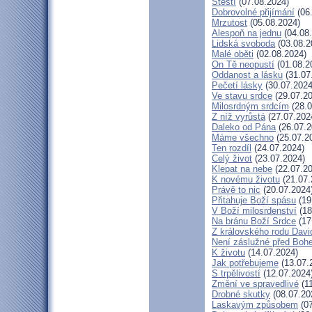
Štěstí
(07.08.2024)
Dobrovolné přijímání
(06
Mrzutost
(05.08.2024)
Alespoň na jednu
(04.08
Lidská svoboda
(03.08.2
Malé oběti
(02.08.2024)
On Tě neopustí
(01.08.2
Oddanost a lásku
(31.07
Pečetí lásky
(30.07.2024
Ve stavu srdce
(29.07.20
Milosrdným srdcím
(28.0
Z níž vyrůstá
(27.07.202
Daleko od Pána
(26.07.2
Máme všechno
(25.07.2
Ten rozdíl
(24.07.2024)
Celý život
(23.07.2024)
Klepat na nebe
(22.07.20
K novému životu
(21.07.
Právě to nic
(20.07.2024
Přitahuje Boží spásu
(19
V Boží milosrdenství
(18
Na bránu Boží Srdce
(17
Z královského rodu Davi
Není záslužné před Boh
K životu
(14.07.2024)
Jak potřebujeme
(13.07.
S trpělivostí
(12.07.2024
Změní ve spravedlivé
(11
Drobné skutky
(08.07.20
Laskavým způsobem
(07