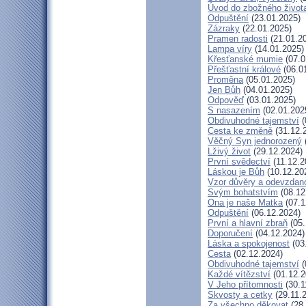
Úvod do zbožného život
Odpuštění
(23.01.2025)
Zázraky
(22.01.2025)
Pramen radosti
(21.01.2
Lampa víry
(14.01.2025)
Křesťanské mumie
(07.0
Přešťastní králové
(06.0
Proměna
(05.01.2025)
Jen Bůh
(04.01.2025)
Odpověď
(03.01.2025)
S nasazením
(02.01.202
Obdivuhodné tajemství
(
Cesta ke změně
(31.12.
Věčný Syn jednorozený
Lživý život
(29.12.2024)
První svědectví
(11.12.2
Láskou je Bůh
(10.12.20
Vzor důvěry a odevzdano
Svým bohatstvím
(08.12
Ona je naše Matka
(07.1
Odpuštění
(06.12.2024)
První a hlavní zbraň
(05.
Doporučení
(04.12.2024)
Láska a spokojenost
(03
Cesta
(02.12.2024)
Obdivuhodné tajemství
(
Každé vítězství
(01.12.2
V Jeho přítomnosti
(30.1
Skvosty a cetky
(29.11.
Za všechno děkovat
(28.