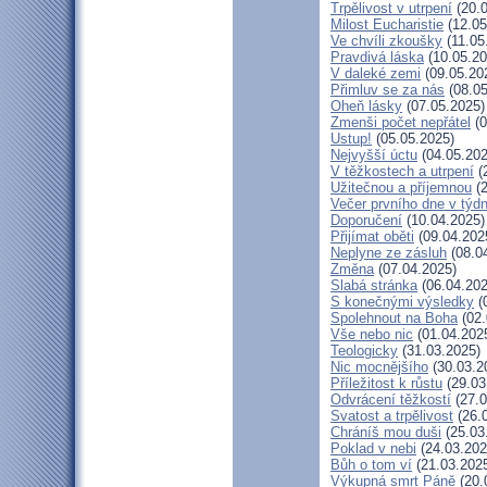
Trpělivost v utrpení
(20.0
Milost Eucharistie
(12.05
Ve chvíli zkoušky
(11.05
Pravdivá láska
(10.05.20
V daleké zemi
(09.05.20
Přimluv se za nás
(08.05
Oheň lásky
(07.05.2025)
Zmenši počet nepřátel
(0
Ustup!
(05.05.2025)
Nejvyšší úctu
(04.05.202
V těžkostech a utrpení
(
Užitečnou a příjemnou
(2
Večer prvního dne v týd
Doporučení
(10.04.2025)
Přijímat oběti
(09.04.202
Neplyne ze zásluh
(08.0
Změna
(07.04.2025)
Slabá stránka
(06.04.202
S konečnými výsledky
(
Spolehnout na Boha
(02.
Vše nebo nic
(01.04.202
Teologicky
(31.03.2025)
Nic mocnějšího
(30.03.2
Příležitost k růstu
(29.03
Odvrácení těžkostí
(27.0
Svatost a trpělivost
(26.
Chráníš mou duši
(25.03
Poklad v nebi
(24.03.202
Bůh o tom ví
(21.03.202
Výkupná smrt Páně
(20.