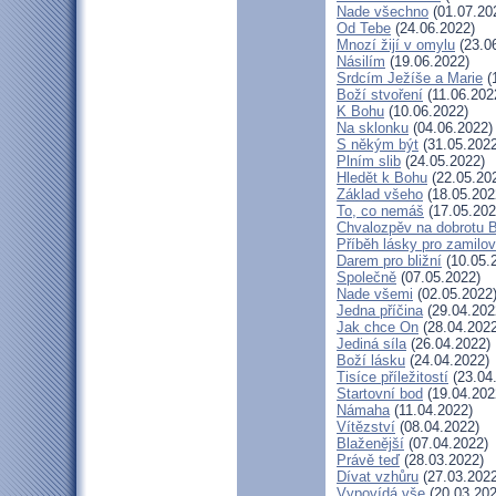
Nade všechno
(01.07.20
Od Tebe
(24.06.2022)
Mnozí žijí v omylu
(23.0
Násilím
(19.06.2022)
Srdcím Ježíše a Marie
(
Boží stvoření
(11.06.202
K Bohu
(10.06.2022)
Na sklonku
(04.06.2022)
S někým být
(31.05.2022
Plním slib
(24.05.2022)
Hledět k Bohu
(22.05.20
Základ všeho
(18.05.202
To, co nemáš
(17.05.202
Chvalozpěv na dobrotu 
Příběh lásky pro zamilo
Darem pro bližní
(10.05.
Společně
(07.05.2022)
Nade všemi
(02.05.2022
Jedna příčina
(29.04.202
Jak chce On
(28.04.2022
Jediná síla
(26.04.2022)
Boží lásku
(24.04.2022)
Tisíce příležitostí
(23.04
Startovní bod
(19.04.202
Námaha
(11.04.2022)
Vítězství
(08.04.2022)
Blaženější
(07.04.2022)
Právě teď
(28.03.2022)
Dívat vzhůru
(27.03.2022
Vypovídá vše
(20.03.202