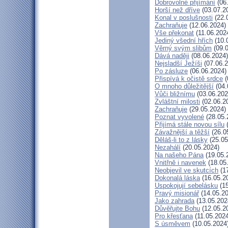
Dobrovolné přijímání
(06
Horší než dříve
(03.07.2
Konal v poslušnosti
(22.
Zachraňuje
(12.06.2024)
Vše překonat
(11.06.202
Jediný všední hřích
(10.
Věrný svým slibům
(09.0
Dává naději
(08.06.2024)
Nejsladší Ježíši
(07.06.2
Po zásluze
(06.06.2024)
Přispívá k očistě srdce
(
O mnoho důležitější
(04.
Vůči bližnímu
(03.06.202
Zvláštní milosti
(02.06.2
Zachraňuje
(29.05.2024)
Poznat vyvolené
(28.05.
Přijímá stále novou sílu
(
Závažnější a těžší
(26.0
Děláš-li to z lásky
(25.05
Nezahálí
(20.05.2024)
Na našeho Pána
(19.05.
Vnitřně i navenek
(18.05
Neobjevil ve skutcích
(17
Dokonalá láska
(16.05.2
Uspokojují sebelásku
(15
Pravý misionář
(14.05.20
Jako zahrada
(13.05.202
Důvěřujte Bohu
(12.05.2
Pro křesťana
(11.05.2024
S úsměvem
(10.05.2024