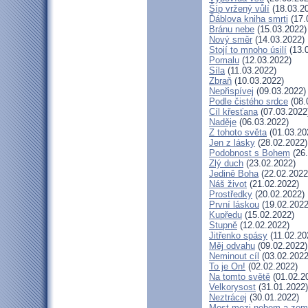
Šíp vržený vůlí
(18.03.2
Ďáblova kniha smrti
(17.
Bránu nebe
(15.03.2022)
Nový směr
(14.03.2022)
Stojí to mnoho úsilí
(13.
Pomalu
(12.03.2022)
Síla
(11.03.2022)
Zbraň
(10.03.2022)
Nepřispívej
(09.03.2022)
Podle čistého srdce
(08.
Cíl křesťana
(07.03.2022
Naděje
(06.03.2022)
Z tohoto světa
(01.03.20
Jen z lásky
(28.02.2022)
Podobnost s Bohem
(26.
Zlý duch
(23.02.2022)
Jedině Boha
(22.02.2022
Náš život
(21.02.2022)
Prostředky
(20.02.2022)
První láskou
(19.02.2022
Kupředu
(15.02.2022)
Stupně
(12.02.2022)
Jitřenko spásy
(11.02.20
Měj odvahu
(09.02.2022)
Neminout cíl
(03.02.2022
To je On!
(02.02.2022)
Na tomto světě
(01.02.2
Velkorysost
(31.01.2022)
Neztrácej
(30.01.2022)
Most mezi nebem a zem