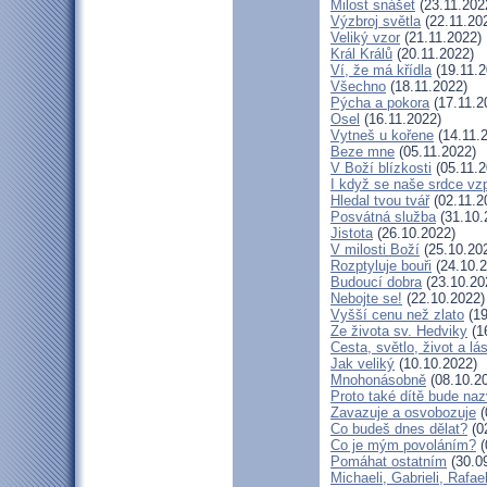
Milost snášet
(23.11.202
Výzbroj světla
(22.11.20
Veliký vzor
(21.11.2022)
Král Králů
(20.11.2022)
Ví, že má křídla
(19.11.2
Všechno
(18.11.2022)
Pýcha a pokora
(17.11.2
Osel
(16.11.2022)
Vytneš u kořene
(14.11.
Beze mne
(05.11.2022)
V Boží blízkosti
(05.11.2
I když se naše srdce vzp
Hledal tvou tvář
(02.11.2
Posvátná služba
(31.10.
Jistota
(26.10.2022)
V milosti Boží
(25.10.20
Rozptyluje bouři
(24.10.2
Budoucí dobra
(23.10.20
Nebojte se!
(22.10.2022)
Vyšší cenu než zlato
(19
Ze života sv. Hedviky
(1
Cesta, světlo, život a lá
Jak veliký
(10.10.2022)
Mnohonásobně
(08.10.2
Proto také dítě bude na
Zavazuje a osvobozuje
(
Co budeš dnes dělat?
(0
Co je mým povoláním?
(
Pomáhat ostatním
(30.0
Michaeli, Gabrieli, Rafael