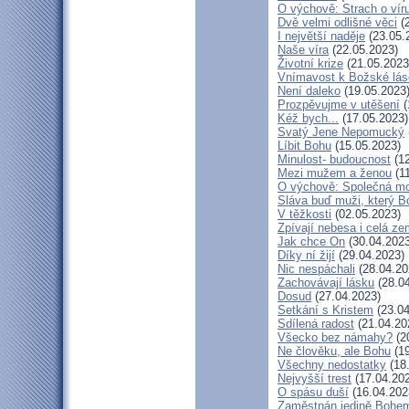
O výchově: Strach o víru 
Dvě velmi odlišné věci
(2
I největší naděje
(23.05.
Naše víra
(22.05.2023)
Životní krize
(21.05.2023
Vnímavost k Božské lásc
Není daleko
(19.05.2023
Prozpěvujme v utěšení
(
Kéž bych...
(17.05.2023)
Svatý Jene Nepomucký
Líbit Bohu
(15.05.2023)
Minulost- budoucnost
(12
Mezi mužem a ženou
(11
O výchově: Společná modl
Sláva buď muži, který Bo
V těžkosti
(02.05.2023)
Zpívají nebesa i celá z
Jak chce On
(30.04.2023
Díky ní žijí
(29.04.2023)
Nic nespáchali
(28.04.20
Zachovávají lásku
(28.04
Dosud
(27.04.2023)
Setkání s Kristem
(23.04
Sdílená radost
(21.04.20
Všecko bez námahy?
(2
Ne člověku, ale Bohu
(19
Všechny nedostatky
(18
Nejvyšší trest
(17.04.20
O spásu duší
(16.04.202
Zaměstnán jedině Bohe