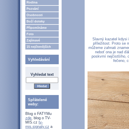
Rodina
Pozvání
Osobnosti
Boží doteky
Připomínáme
Foto
Slavný kazatel kdysi 
Zajímavé
příležitost. Proto se 
15 nejčtenějších
můžeme zahnati znamením
neboť ona je nad ďá
poskvrní nejčistšího, 
Vyhledávání
řečeno, c
Vyhledat text
Spřátelené
weby:
Blog o FATYMu
zde
, blog o TV-
MIS.cz
tv-
mis.signaly.cz
a