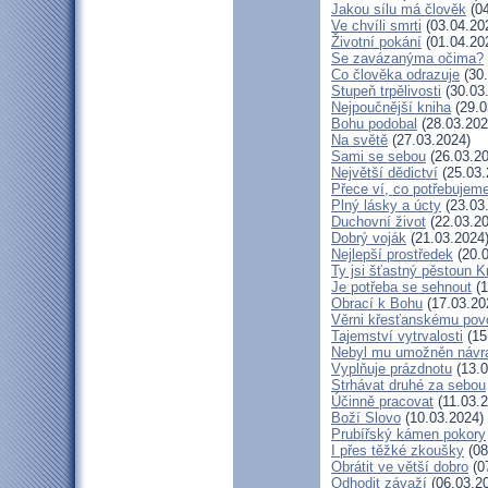
Jakou sílu má člověk
(04
Ve chvíli smrti
(03.04.20
Životní pokání
(01.04.20
Se zavázanýma očima?
Co člověka odrazuje
(30.
Stupeň trpělivosti
(30.03
Nejpoučnější kniha
(29.0
Bohu podobal
(28.03.202
Na světě
(27.03.2024)
Sami se sebou
(26.03.20
Největší dědictví
(25.03.
Přece ví, co potřebujem
Plný lásky a úcty
(23.03
Duchovní život
(22.03.20
Dobrý voják
(21.03.2024
Nejlepší prostředek
(20.0
Ty jsi šťastný pěstoun K
Je potřeba se sehnout
(1
Obrací k Bohu
(17.03.20
Věrni křesťanskému pov
Tajemství vytrvalosti
(15
Nebyl mu umožněn návr
Vyplňuje prázdnotu
(13.0
Strhávat druhé za sebou
Účinně pracovat
(11.03.2
Boží Slovo
(10.03.2024)
Prubířský kámen pokory
I přes těžké zkoušky
(08
Obrátit ve větší dobro
(0
Odhodit závaží
(06.03.2