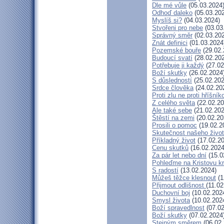
Dle mé vůle
(05.03.2024
Odhoď daleko
(05.03.20
Myslíš si?
(04.03.2024)
Stvořeni pro nebe
(03.03
Správný směr
(02.03.20
Znát definici
(01.03.2024
Pozemské bouře
(29.02.
Budoucí svatí
(28.02.20
Potřebuje ji každý
(27.02
Boží skutky
(26.02.2024
S důsledností
(25.02.202
Srdce člověka
(24.02.20
Proti zlu ne proti hříšník
Z celého světa
(22.02.20
Ale také sebe
(21.02.202
Štěstí na zemi
(20.02.20
Prosili o pomoc
(19.02.2
Skutečnost našeho živo
Příkladný život
(17.02.20
Cenu skutků
(16.02.2024
Za pár let nebo dní
(15.0
Pohleďme na Kristovu k
S radostí
(13.02.2024)
Můžeš těžce klesnout
(1
Přijmout odlišnost
(11.02
Duchovní boj
(10.02.202
Smysl života
(10.02.202
Boží spravedlnost
(07.02
Boží skutky
(07.02.2024
Stejným směrem
(06.02.