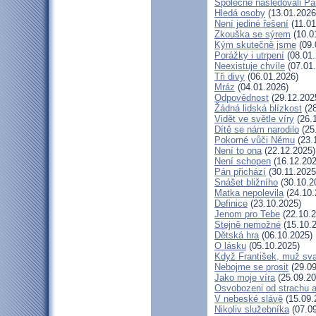
Společně následovali P
Hledá osoby
(13.01.2026
Není jediné řešení
(11.01
Zkouška se sýrem
(10.0
Kým skutečně jsme
(09.
Porážky i utrpení
(08.01.
Neexistuje chvíle
(07.01
Tři divy
(06.01.2026)
Mráz
(04.01.2026)
Odpovědnost
(29.12.202
Žádná lidská blízkost
(28
Vidět ve světle víry
(26.
Dítě se nám narodilo
(25
Pokorné vůči Němu
(23.
Není to ona
(22.12.2025)
Není schopen
(16.12.202
Pán přichází
(30.11.2025
Snášet bližního
(30.10.2
Matka nepolevila
(24.10.
Definice
(23.10.2025)
Jenom pro Tebe
(22.10.2
Stejně nemožné
(15.10.
Dětská hra
(06.10.2025)
O lásku
(05.10.2025)
Když František, muž sv
Nebojme se prosit
(29.09
Jako moje víra
(25.09.20
Osvobozeni od strachu a
V nebeské slávě
(15.09.
Nikoliv služebníka
(07.09