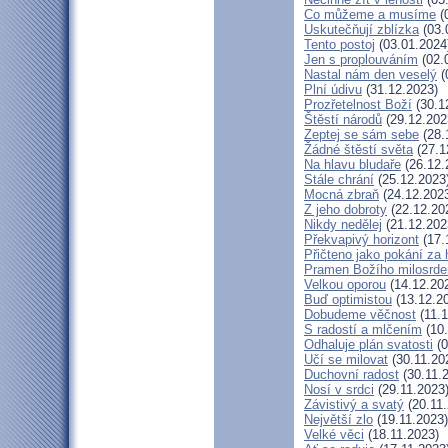
Co můžeme a musíme
(
Uskutečňují zblízka
(03.
Tento postoj
(03.01.2024
Jen s proplouváním
(02.
Nastal nám den veselý
(
Plní údivu
(31.12.2023)
Prozřetelnost Boží
(30.1
Štěstí národů
(29.12.202
Zeptej se sám sebe
(28.
Žádné štěstí světa
(27.1
Na hlavu bludaře
(26.12.
Stále chrání
(25.12.2023
Mocná zbraň
(24.12.202
Z jeho dobroty
(22.12.20
Nikdy nedělej
(21.12.202
Překvapivý horizont
(17.
Přičteno jako pokání za 
Pramen Božího milosrde
Velkou oporou
(14.12.20
Buď optimistou
(13.12.2
Dobudeme věčnost
(11.1
S radostí a mlčením
(10.
Odhaluje plán svatosti
(0
Učí se milovat
(30.11.20
Duchovní radost
(30.11.
Nosí v srdci
(29.11.2023
Závistivý a svatý
(20.11.
Největší zlo
(19.11.2023)
Velké věci
(18.11.2023)