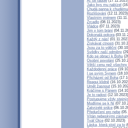
Ať se raduje
(17.11.2023
Jako bys mu nabízel
(16
Chudá panna k chudému 
Rozlišování
(12.11.2023)
Vlastním jménem
(11.11
Zrcadlo
(08.11.2023)
Vládce
(07.11.2023)
Jim v tom brání
(04.11.2
Dokonalá pokora
(03.11.
Každý z nás!
(01.11.202
Získávat ctnosti
(31.10.
Jsou za to vděční
(30.10
Svědky naší odměny
(29
Kdo se obrací k Bohu
(2
Osobní povolání
(25.10.
Větší cenu než všechny 
Každodenní práce
(19.10
I se svým Synem
(18.10
Přicházejí od Boha
(17.1
Reaguj klidně
(16.10.202
Umět žasnout
(15.10.20
Kráčíme s Pánem
(14.10
Je to radost
(12.10.2023
Postupujme vždy stejn
Modlíme se k Ní
(07.10.
Zatvrzelé srdce
(06.10.2
Předurčení pro nebe
(05.
Vítán nebeskými zástup
Tvář Otce
(02.10.2023)
Láska, která stojí za to
(