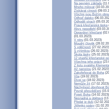
Na pevném základu
(11.
Mnoho milovat
(10.03.20
Získávat ctnosti
(09.03.
Všichni jsou Božím obr
Odhoď daleko
(06.03.20
Odhodili strach
(05.03.20
Pravá křesťanská láska
Abys nepodlehl
(03.03.2
Opravdoví křesťané
(02.
(01.03.2023)
V nitru
(01.03.2023)
Moudrý člověk
(28.02.20
S vděčností
(27.02.2023
S výjimkou
(26.02.2023)
Škola lásky
(25.02.2023)
12 stupňů křesťanské po
Všechna jeho práce
(23.
Z listu svatého Klementa
Až narostou
(21.02.2023
Zakořeňovat do Boha
(20
Vše
(19.02.2023)
Dívej se
(18.02.2023)
Nemůže žít
(17.02.2023)
Náchylnost obviňovat B
Pevně přesvědčeni
(15.0
Pojetí Boha
(14.02.2023)
Nesnadná a obětavá
(13
Předat je duši
(12.02.202
Jitřenko spásy
(11.02.20