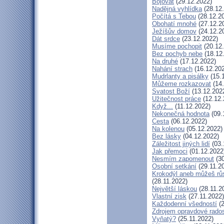
Bojovat
(29.12.2022)
Nadějná vyhlídka
(28.12
Počítá s Tebou
(28.12.2
Obohatí mnohé
(27.12.2
Ježíšův domov
(24.12.2
Dát srdce
(23.12.2022)
Musíme pochopit
(20.12
Bez pochyb nebe
(18.12
Na druhé
(17.12.2022)
Nahání strach
(16.12.20
Mudrlanty a pisálky
(15.
Můžeme rozkazovat
(14.
Svatost Boží
(13.12.202
Užitečnost práce
(12.12.
Když...
(11.12.2022)
Nekonečná hodnota
(09.
Cesta
(06.12.2022)
Na kolenou
(05.12.2022)
Bez lásky
(04.12.2022)
Záležitost jiných lidí
(03.
Jak přemoci
(01.12.2022
Nesmím zapomenout
(30
Osobní setkání
(29.11.2
Krokodýl aneb můžeš růs
(28.11.2022)
Největší láskou
(28.11.2
Vlastní zisk
(27.11.2022)
Každodenní všedností
(2
Zdrojem opravdové radost
Vyňatý?
(25.11.2022)