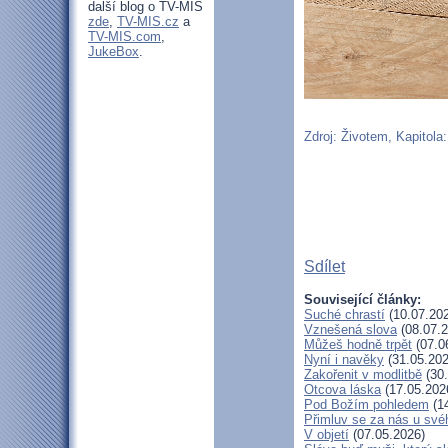
další blog o TV-MIS
zde
,
TV-MIS.cz
a
TV-MIS.com
,
JukeBox
.
Zdroj: Životem, Kapitola:
Sdílet
Související články:
Suché chrastí
(10.07.20
Vznešená slova
(08.07.2
Můžeš hodně trpět
(07.0
Nyní i navěky
(31.05.202
Zakořenit v modlitbě
(30.
Otcova láska
(17.05.202
Pod Božím pohledem
(14
Přimluv se za nás u sv
V objetí
(07.05.2026)