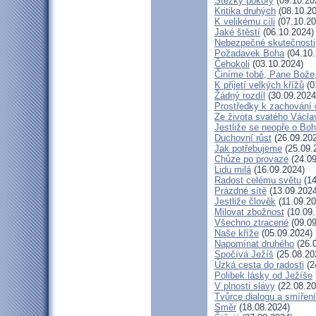
Stezky pokory
(09.10.20
Kritika druhých
(08.10.20
K velikému cíli
(07.10.20
Jaké štěstí
(06.10.2024)
Nebezpečné skutečnosti
Požadavek Boha
(04.10.
Čehokoli
(03.10.2024)
Činíme tobě, Pane Bože,
K přijetí velkých křížů
(0
Žádný rozdíl
(30.09.2024
Prostředky k zachování 
Ze života svatého Václa
Jestliže se neopře o Bo
Duchovní růst
(26.09.20
Jak potřebujeme
(25.09.
Chůze po provaze
(24.09
Lidu milá
(16.09.2024)
Radost celému světu
(14
Prázdné sítě
(13.09.2024
Jestliže člověk
(11.09.20
Milovat zbožnost
(10.09.
Všechno ztracené
(09.09
Naše kříže
(05.09.2024)
Napomínat druhého
(26.
Spočívá Ježíš
(25.08.20
Úzká cesta do radosti
(2
Polibek lásky od Ježíše
V plnosti slávy
(22.08.20
Tvůrce dialogu a smíření
Směr
(18.08.2024)