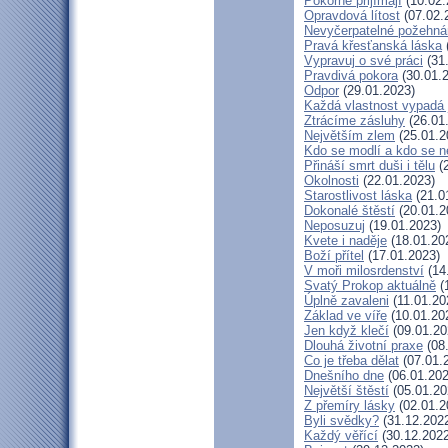
Pokorně přijímají
(10.02.
Opravdová lítost
(07.02.
Nevyčerpatelné požehná
Pravá křesťanská láska
Vypravuj o své práci
(31
Pravdivá pokora
(30.01.
Odpor
(29.01.2023)
Každá vlastnost vypadá 
Ztrácíme zásluhy
(26.01
Největším zlem
(25.01.2
Kdo se modlí a kdo se n
Přináší smrt duši i tělu
(2
Okolnosti
(22.01.2023)
Starostlivost láska
(21.0
Dokonalé štěstí
(20.01.2
Neposuzuj
(19.01.2023)
Kvete i naděje
(18.01.20
Boží přítel
(17.01.2023)
V moři milosrdenství
(14
Svatý Prokop aktuálně
(
Úplně zavaleni
(11.01.20
Základ ve víře
(10.01.20
Jen když klečí
(09.01.20
Dlouhá životní praxe
(08
Co je třeba dělat
(07.01.
Dnešního dne
(06.01.202
Největší štěstí
(05.01.20
Z přemíry lásky
(02.01.2
Byli svědky?
(31.12.202
Každý věřící
(30.12.2022