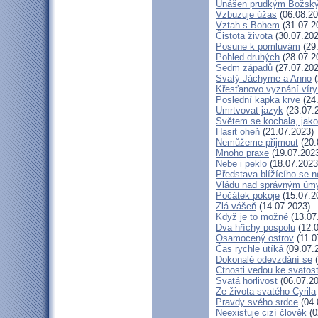
Unášen prudkým Božsk
Vzbuzuje úžas
(06.08.20
Vztah s Bohem
(31.07.2
Čistota života
(30.07.202
Posune k pomluvám
(29
Pohled druhých
(28.07.2
Sedm západů
(27.07.202
Svatý Jáchyme a Anno
(
Křesťanovo vyznání víry
Poslední kapka krve
(24
Umrtvovat jazyk
(23.07.
Světem se kochala, jako
Hasit oheň
(21.07.2023)
Nemůžeme přijmout
(20.
Mnoho praxe
(19.07.202
Nebe i peklo
(18.07.2023
Představa blížícího se 
Vládu nad správným úm
Počátek pokoje
(15.07.2
Zlá vášeň
(14.07.2023)
Když je to možné
(13.07
Dva hříchy pospolu
(12.0
Osamocený ostrov
(11.0
Čas rychle utíká
(09.07.
Dokonalé odevzdání se
(
Ctnosti vedou ke svatost
Svatá horlivost
(06.07.20
Ze života svatého Cyrila
Pravdy svého srdce
(04.
Neexistuje cizí člověk
(0