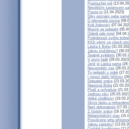
Poslouchej mě
(13.04.20
Největším spojencem sa
Pouze to
(11.04.2023)
Díky poznání sebe sam
Ó převeselá novina
(09.0
Král židovský
(07.04.202
Musím se polepšit
(05.0
Odejdi ode mne!
(04.04.
Podrobnosti svého bídné
Kříži věrný ze všech st
Láska k Bohu
(31.03.202
Jakou služebnou?
(30.03
Špatné svědomí
(30.03.
V první řadě
(29.03.2023
Jenž je Láska sama
(28.
Nejcennější čas
(28.03.2
To nejlepší v sobě
(27.03
I mnozí další hříšníci
(26
Dobudeš srdce
(23.03.20
Nepozná Boha
(22.03.20
Plodí a ochraňuje
(21.03
Jedinou věcí
(20.03.2023
Velké zlodějství
(19.03.2
Skrze lásku a milosrdens
Není dokonalosti
(17.03.
Z čistoty srdce
(16.03.20
Melancholický stav
(15.0
Posvěceno jeho přítomn
Jakou zásluhu?
(13.03.2
Ozdobit kvvětinami
(12.0