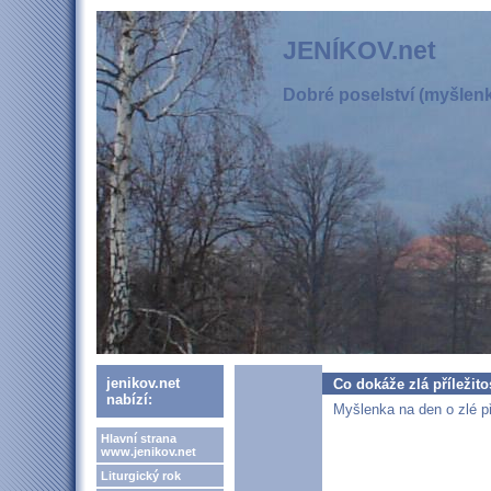
JENÍKOV.net
Dobré poselství (myšlenka
jenikov.net
Co dokáže zlá příležito
nabízí:
Myšlenka na den o zlé pří
Hlavní strana
www.jenikov.net
Liturgický rok