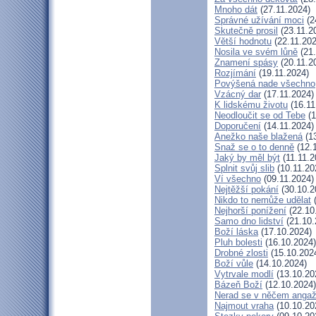
Mnoho dát
(27.11.2024)
Správné užívání moci
(2
Skutečně prosil
(23.11.2
Větší hodnotu
(22.11.202
Nosila ve svém lůně
(21.
Znamení spásy
(20.11.2
Rozjímání
(19.11.2024)
Povýšená nade všechno
Vzácný dar
(17.11.2024)
K lidskému životu
(16.11
Neodloučit se od Tebe
(1
Doporučení
(14.11.2024)
Anežko naše blažená
(13
Snaž se o to denně
(12.
Jaký by měl být
(11.11.2
Splnit svůj slib
(10.11.20
Ví všechno
(09.11.2024)
Nejtěžší pokání
(30.10.2
Nikdo to nemůže udělat
(
Nejhorší ponížení
(22.10
Samo dno lidství
(21.10.
Boží láska
(17.10.2024)
Pluh bolesti
(16.10.2024)
Drobné zlosti
(15.10.202
Boží vůle
(14.10.2024)
Vytrvale modlí
(13.10.20
Bázeň Boží
(12.10.2024)
Nerad se v něčem angaž
Najmout vraha
(10.10.20