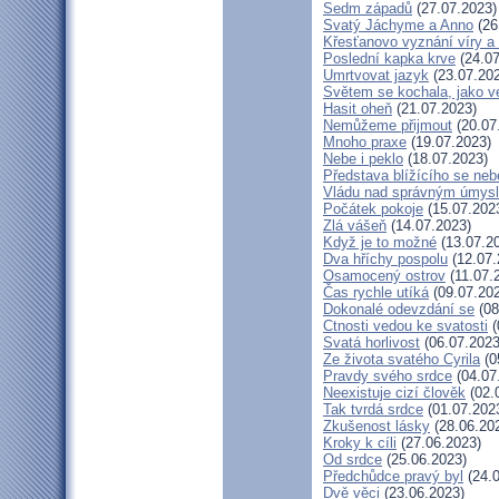
Sedm západů
(27.07.2023)
Svatý Jáchyme a Anno
(26
Křesťanovo vyznání víry a
Poslední kapka krve
(24.07
Umrtvovat jazyk
(23.07.20
Světem se kochala, jako ve
Hasit oheň
(21.07.2023)
Nemůžeme přijmout
(20.07
Mnoho praxe
(19.07.2023)
Nebe i peklo
(18.07.2023)
Představa blížícího se neb
Vládu nad správným úmys
Počátek pokoje
(15.07.202
Zlá vášeň
(14.07.2023)
Když je to možné
(13.07.2
Dva hříchy pospolu
(12.07.
Osamocený ostrov
(11.07.
Čas rychle utíká
(09.07.20
Dokonalé odevzdání se
(08
Ctnosti vedou ke svatosti
(
Svatá horlivost
(06.07.2023
Ze života svatého Cyrila
(0
Pravdy svého srdce
(04.07
Neexistuje cizí člověk
(02.
Tak tvrdá srdce
(01.07.202
Zkušenost lásky
(28.06.20
Kroky k cíli
(27.06.2023)
Od srdce
(25.06.2023)
Předchůdce pravý byl
(24.0
Dvě věci
(23.06.2023)