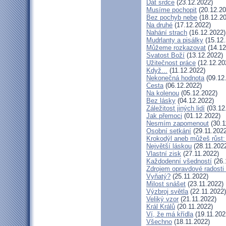
Dát srdce
(23.12.2022)
Musíme pochopit
(20.12.20
Bez pochyb nebe
(18.12.20
Na druhé
(17.12.2022)
Nahání strach
(16.12.2022)
Mudrlanty a pisálky
(15.12.
Můžeme rozkazovat
(14.12
Svatost Boží
(13.12.2022)
Užitečnost práce
(12.12.20
Když...
(11.12.2022)
Nekonečná hodnota
(09.12
Cesta
(06.12.2022)
Na kolenou
(05.12.2022)
Bez lásky
(04.12.2022)
Záležitost jiných lidí
(03.12
Jak přemoci
(01.12.2022)
Nesmím zapomenout
(30.1
Osobní setkání
(29.11.2022
Krokodýl aneb můžeš růst: 
Největší láskou
(28.11.202
Vlastní zisk
(27.11.2022)
Každodenní všedností
(26.
Zdrojem opravdové radosti 
Vyňatý?
(25.11.2022)
Milost snášet
(23.11.2022)
Výzbroj světla
(22.11.2022)
Veliký vzor
(21.11.2022)
Král Králů
(20.11.2022)
Ví, že má křídla
(19.11.202
Všechno
(18.11.2022)