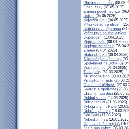
Přimluv se za nás
(08.05.2
Oheň lásky
(07.05.2025)
Zmenši počet nepřátel
(06.
Ustup!
(05.05.2025)
Nejvyšší úctu
(04.05.2025)
V těžkostech a utrpení
(25.
Užitečnou a příjemnou
(24.
Večer prvního dne v týdnu
Doporučení
(10.04.2025)
Přijímat oběti
(09.04.2025)
Neplyne ze zásluh
(08.04.2
Změna
(07.04.2025)
Slabá stránka
(06.04.2025)
S konečnými výsledky
(03.
Spolehnout na Boha
(02.04
Vše nebo nic
(01.04.2025)
Teologicky
(31.03.2025)
Nic mocnějšího
(30.03.202
Příležitost k růstu
(29.03.2
Odvrácení těžkostí
(27.03.
Svatost a trpělivost
(26.03.
Chráníš mou duši
(25.03.2
Poklad v nebi
(24.03.2025)
Bůh o tom ví
(21.03.2025)
Výkupná smrt Páně
(20.03
Dobré myšlenky
(18.03.202
Děti Boží
(17.03.2025)
Nebeská míza
(16.03.2025
Ospravedlnění najdeš
(15.0
Ježíš nás vybízí
(06.03.20