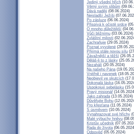
Jediný všední hřích
(10.06
Věrný svým slibům
(09.06.
Dává naději
(08.06.2024)
Nejsladší Ježíši
(07.06.202
Po zásluze
(06.06.2024)
Přispívá k očistě srdce
(05
O mnoho důležitější
(04.06
Vůči bližnímu
(03.06.2024)
Zvláštní milosti
(02.06.202
Zachraňuje
(29.05.2024)
Poznat vyvolené
(28.05.20
Přijímá stále novou sílu
(27
Závažnější a těžší
(26.05.
Děláš-li to z lásky
(25.05.2
Nezahálí
(20.05.2024)
Na našeho Pána
(19.05.20
Vnitřně i navenek
(18.05.20
Neobjevil ve skutcích
(17.0
Dokonalá láska
(16.05.202
Uspokojují sebelásku
(15.0
Pravý misionář
(14.05.2024
Jako zahrada
(13.05.2024)
Důvěřujte Bohu
(12.05.202
Pro křesťana
(11.05.2024)
S úsměvem
(10.05.2024)
Vynahrazovat své hříchy
(0
Malé výbuchy hněvu
(08.05
Kristův učedník
(07.05.202
Rada do života
(06.05.2024
Odpověď
(05.05.2024)