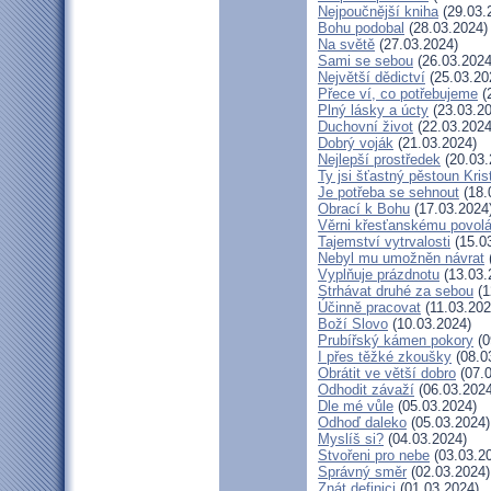
Nejpoučnější kniha
(29.03.
Bohu podobal
(28.03.2024)
Na světě
(27.03.2024)
Sami se sebou
(26.03.2024
Největší dědictví
(25.03.20
Přece ví, co potřebujeme
(
Plný lásky a úcty
(23.03.20
Duchovní život
(22.03.2024
Dobrý voják
(21.03.2024)
Nejlepší prostředek
(20.03.
Ty jsi šťastný pěstoun Kri
Je potřeba se sehnout
(18.
Obrací k Bohu
(17.03.2024
Věrni křesťanskému povolá
Tajemství vytrvalosti
(15.0
Nebyl mu umožněn návrat
Vyplňuje prázdnotu
(13.03.
Strhávat druhé za sebou
(1
Účinně pracovat
(11.03.202
Boží Slovo
(10.03.2024)
Prubířský kámen pokory
(0
I přes těžké zkoušky
(08.0
Obrátit ve větší dobro
(07.0
Odhodit závaží
(06.03.2024
Dle mé vůle
(05.03.2024)
Odhoď daleko
(05.03.2024)
Myslíš si?
(04.03.2024)
Stvořeni pro nebe
(03.03.2
Správný směr
(02.03.2024)
Znát definici
(01.03.2024)