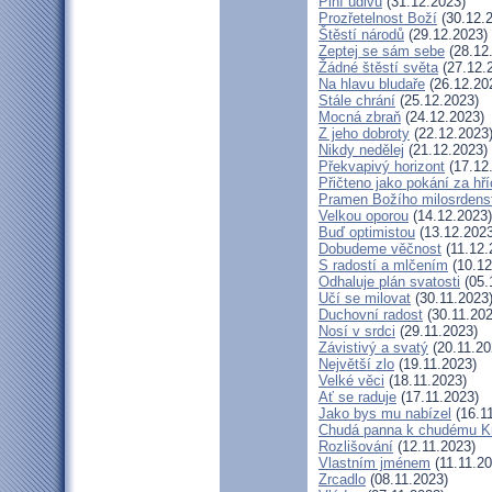
Plní údivu
(31.12.2023)
Prozřetelnost Boží
(30.12.
Štěstí národů
(29.12.2023)
Zeptej se sám sebe
(28.12
Žádné štěstí světa
(27.12.
Na hlavu bludaře
(26.12.20
Stále chrání
(25.12.2023)
Mocná zbraň
(24.12.2023)
Z jeho dobroty
(22.12.2023
Nikdy nedělej
(21.12.2023)
Překvapivý horizont
(17.12
Přičteno jako pokání za hř
Pramen Božího milosrdens
Velkou oporou
(14.12.2023)
Buď optimistou
(13.12.2023
Dobudeme věčnost
(11.12.
S radostí a mlčením
(10.12
Odhaluje plán svatosti
(05.
Učí se milovat
(30.11.2023
Duchovní radost
(30.11.202
Nosí v srdci
(29.11.2023)
Závistivý a svatý
(20.11.20
Největší zlo
(19.11.2023)
Velké věci
(18.11.2023)
Ať se raduje
(17.11.2023)
Jako bys mu nabízel
(16.1
Chudá panna k chudému Kr
Rozlišování
(12.11.2023)
Vlastním jménem
(11.11.20
Zrcadlo
(08.11.2023)