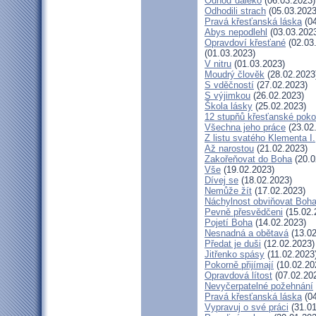
Odhoď daleko
(06.03.2023)
Odhodili strach
(05.03.2023
Pravá křesťanská láska
(04
Abys nepodlehl
(03.03.202
Opravdoví křesťané
(02.03
(01.03.2023)
V nitru
(01.03.2023)
Moudrý člověk
(28.02.2023
S vděčností
(27.02.2023)
S výjimkou
(26.02.2023)
Škola lásky
(25.02.2023)
12 stupňů křesťanské poko
Všechna jeho práce
(23.02
Z listu svatého Klementa I.
Až narostou
(21.02.2023)
Zakořeňovat do Boha
(20.0
Vše
(19.02.2023)
Dívej se
(18.02.2023)
Nemůže žít
(17.02.2023)
Náchylnost obviňovat Boh
Pevně přesvědčeni
(15.02.
Pojetí Boha
(14.02.2023)
Nesnadná a obětavá
(13.02
Předat je duši
(12.02.2023)
Jitřenko spásy
(11.02.2023
Pokorně přijímají
(10.02.20
Opravdová lítost
(07.02.20
Nevyčerpatelné požehnání
Pravá křesťanská láska
(04
Vypravuj o své práci
(31.01