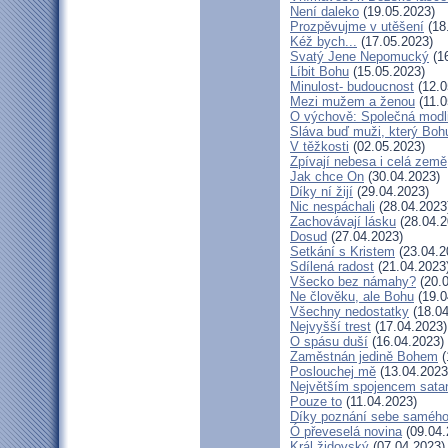
Není daleko
(19.05.2023)
Prozpěvujme v utěšení
(18
Kéž bych...
(17.05.2023)
Svatý Jene Nepomucký
(16
Líbit Bohu
(15.05.2023)
Minulost- budoucnost
(12.0
Mezi mužem a ženou
(11.0
O výchově: Společná modlit
Sláva buď muži, který Bohu
V těžkosti
(02.05.2023)
Zpívají nebesa i celá země
Jak chce On
(30.04.2023)
Díky ní žijí
(29.04.2023)
Nic nespáchali
(28.04.2023
Zachovávají lásku
(28.04.2
Dosud
(27.04.2023)
Setkání s Kristem
(23.04.2
Sdílená radost
(21.04.2023
Všecko bez námahy?
(20.0
Ne člověku, ale Bohu
(19.0
Všechny nedostatky
(18.04
Nejvyšší trest
(17.04.2023)
O spásu duší
(16.04.2023)
Zaměstnán jedině Bohem
(
Poslouchej mě
(13.04.2023
Největším spojencem sata
Pouze to
(11.04.2023)
Díky poznání sebe saméh
Ó převeselá novina
(09.04.
Král židovský
(07.04.2023)