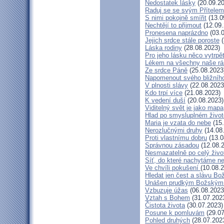
Nedostatek lásky
(20.09.20
Raduj se se svým Přítelem
S nimi pokojně smířit
(13.0
Nechtějí to přijmout
(12.09.
Pronesena naprázdno
(03.0
Jejich srdce stále poroste
(
Láska rodiny
(28.08.2023)
Pro jeho lásku něco vytrpě
Lékem na všechny naše rá
Ze srdce Páně
(25.08.2023
Napomenout svého bližníh
V plnosti slávy
(22.08.2023
Kdo trpí více
(21.08.2023)
K vedení duší
(20.08.2023)
Viditelný svět je jako mapa
Hlad po smysluplném život
Maria je vzata do nebe
(15.
Nerozlučnými druhy
(14.08
Proti vlastnímu dobru
(13.0
Správnou zásadou
(12.08.
Nesmazatelně po celý živo
Síť, do které nachytáme ne
Ve chvíli pokušení
(10.08.
Hledat jen čest a slávu Bo
Unášen prudkým Božským
Vzbuzuje úžas
(06.08.2023
Vztah s Bohem
(31.07.202
Čistota života
(30.07.2023)
Posune k pomluvám
(29.07
Pohled druhých
(28.07.202