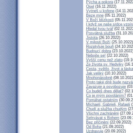
Pýcha a pokora
(17.11.202
Osel
(16.11.2022)
Vytneš u kořene
(14.11.202
Beze mne
(05.11.2022)
V Boží blízkosti
(05.11.202
I když se naše srdce vzpír
Hledal tvou tvář
(02.11.202
Posvátná služba
(31.10.20
Jistota
(26.10.2022)
V milosti Boží
(25.10.2022)
Rozptyluje bouři
(24.10.202
Budoucí dobra
(23.10.2022
Nebojte se!
(22.10.2022)
Vyšší cenu než zlato
(19.1
Ze života sv. Hedviky
(16.1
Cesta, světlo, život a lásk
Jak veliký
(10.10.2022)
Mnohonásobně
(08.10.2022
Proto také dítě bude nazv
Zavazuje a osvobozuje
(03
Co budeš dnes dělat?
(02.1
Co je mým povoláním?
(01
Pomáhat ostatním
(30.09.2
Michaeli, Gabrieli, Rafaeli
(
Chudí a služba chudým
(27
Všichni zachráněni
(27.09.
Setrvávat s Bohem
(23.09.
Bez přičinění
(22.09.2022)
Od Boha
(21.09.2022)
Uzdravuje
(20.09.2022)