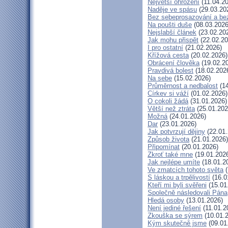
Největší ohrožení
(11.04.2
Naděje ve spásu
(29.03.20
Bez sebeprosazování a bez
Na poušti duše
(08.03.2026
Nejslabší článek
(23.02.20
Jak mohu přispět
(22.02.20
I pro ostatní
(21.02.2026)
Křížová cesta
(20.02.2026)
Obrácení člověka
(19.02.2
Pravdivá bolest
(18.02.202
Na sebe
(15.02.2026)
Průměrnost a nedbalost
(14
Církev si váží
(01.02.2026)
O cokoli žádá
(31.01.2026)
Větší než ztráta
(25.01.202
Možná
(24.01.2026)
Dar
(23.01.2026)
Jak potvrzují dějiny
(22.01.
Způsob života
(21.01.2026)
Připomínat
(20.01.2026)
Zkroť také mne
(19.01.202
Jak nejlépe umíte
(18.01.2
Ve zmatcích tohoto světa
(
S láskou a trpělivostí
(16.0
Kteří mi byli svěřeni
(15.01
Společně následovali Pána
Hledá osoby
(13.01.2026)
Není jediné řešení
(11.01.2
Zkouška se sýrem
(10.01.
Kým skutečně jsme
(09.01