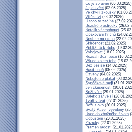
Co je správné
(05.03.2025)
Jejich věci
(02.03.2025)
Ve chvíli zkoušky
(01.03.2
Vítězství
(28.02.2025)
U toho to začíná
(27.02.20
Božské prostředky
(26.02.
Natolik všemohoucí
(25.02
Opakování hříchů
(24.02.2
Nosíme na prsou
(22.02.20
Sklíčenost
(21.02.2025)
Přiblíží tě k Bohu
(19.02.20
Vybojovat
(18.02.2025)
Rozsah Boží péče
(16.02.2
Všude kolem tebe
(15.02.2
Bez Ježíše
(14.02.2025)
Hasit oheň
(05.02.2025)
Ozvěny
(04.02.2025)
Nebojte se plakat
(03.02.20
Synáčkové moji
(31.01.202
Jen zkušeností
(30.01.202
Boží vůle
(29.01.2025)
Daleko zářivější
(28.01.202
Tváří v tvář
(27.01.2025)
Boží slovo
(26.01.2025)
Svatý Pavel, vyvolený
(25.
Úvod do zbožného života
(
Odpuštění
(23.01.2025)
Zázraky
(22.01.2025)
Pramen radosti
(21.01.2025
Lampa víry
(14.01.2025)