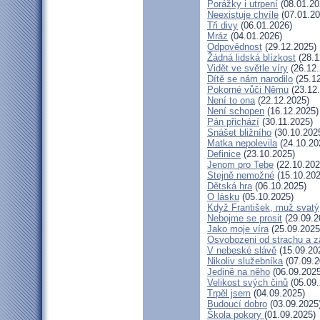
Porážky i utrpení
(08.01.20
Neexistuje chvíle
(07.01.20
Tři divy
(06.01.2026)
Mráz
(04.01.2026)
Odpovědnost
(29.12.2025)
Žádná lidská blízkost
(28.1
Vidět ve světle víry
(26.12.
Dítě se nám narodilo
(25.12
Pokorné vůči Němu
(23.12
Není to ona
(22.12.2025)
Není schopen
(16.12.2025)
Pán přichází
(30.11.2025)
Snášet bližního
(30.10.202
Matka nepolevila
(24.10.20
Definice
(23.10.2025)
Jenom pro Tebe
(22.10.202
Stejně nemožné
(15.10.202
Dětská hra
(06.10.2025)
O lásku
(05.10.2025)
Když František, muž svatý
Nebojme se prosit
(29.09.2
Jako moje víra
(25.09.2025
Osvobozeni od strachu a z
V nebeské slávě
(15.09.20
Nikoliv služebníka
(07.09.2
Jedině na něho
(06.09.2025
Velikost svých činů
(05.09.
Trpěl jsem
(04.09.2025)
Budoucí dobro
(03.09.2025
Škola pokory
(01.09.2025)