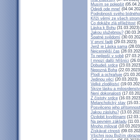
Musím se polepšit
(05.04.2
Odejdi ode mne!
(04.04.20
Podrobnosti svého bídného
Kříži věrný ze všech strom
Co dokáže zlá příležitost
(0
Láska k Bohu
(31.03.2023)
Jakou služebnou?
(30.03.2
Špatné svědomí
(30.03.20
V první řadě
(29.03.2023)
Jenž je Láska sama
(28.03
Nejcennější čas
(28.03.202
To nejlepší v sobě
(27.03.2
I mnozí další hříšníci
(26.0
Dobudeš srdce
(23.03.2023
Nepozná Boha
(22.03.2023
Plodí a ochraňuje
(21.03.20
Jedinou věcí
(20.03.2023)
Velké zlodějství
(19.03.202
Skrze lásku a milosrdenstv
Není dokonalosti
(17.03.20
Z čistoty srdce
(16.03.2023
Melancholický stav
(15.03.
Posvěceno jeho přítomnost
Jakou zásluhu?
(13.03.202
Ozdobit kvvětinami
(12.03.
Na pevném základu
(11.03
Mnoho milovat
(10.03.2023
Získávat ctnosti
(09.03.202
Všichni jsou Božím obraz