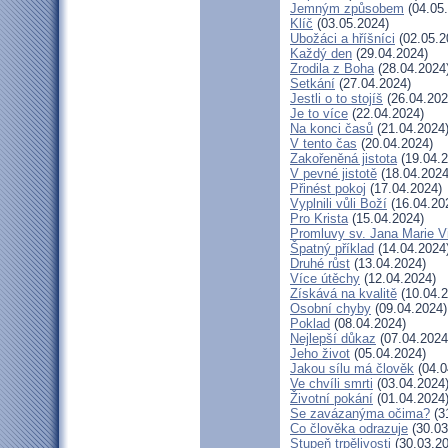
Jemným způsobem
(04.05
Klíč
(03.05.2024)
Ubožáci a hříšníci
(02.05.2
Každý den
(29.04.2024)
Zrodila z Boha
(28.04.2024
Setkání
(27.04.2024)
Jestli o to stojíš
(26.04.202
Je to více
(22.04.2024)
Na konci časů
(21.04.2024
V tento čas
(20.04.2024)
Zakořeněná jistota
(19.04.2
V pevné jistotě
(18.04.2024
Přinést pokoj
(17.04.2024)
Vyplnili vůli Boží
(16.04.20
Pro Krista
(15.04.2024)
Promluvy sv. Jana Marie Vi
Špatný příklad
(14.04.2024
Druhé růst
(13.04.2024)
Více útěchy
(12.04.2024)
Získává na kvalitě
(10.04.2
Osobní chyby
(09.04.2024)
Poklad
(08.04.2024)
Nejlepší důkaz
(07.04.2024
Jeho život
(05.04.2024)
Jakou sílu má člověk
(04.0
Ve chvíli smrti
(03.04.2024
Životní pokání
(01.04.2024
Se zavázanýma očima?
(3
Co člověka odrazuje
(30.03
Stupeň trpělivosti
(30.03.20