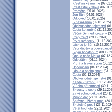
Křesťanské mumie
(07.01.
Přešťastní králové
(06.01.2
Proměna
(05.01.2025)
Jen Bůh
(04.01.2025)
Odpověď
(03.01.2025)
S nasazením
(02.01.2025)
Obdivuhodné tajemství
(01
Cesta ke změně
(31.12.20
Věčný Syn jednorozený
(30
Lživý život
(29.12.2024)
První svědectví
(11.12.202
Láskou je Bůh
(10.12.2024
Vzor důvěry a odevzdanost
Svým bohatstvím
(08.12.2
Ona je naše Matka
(07.12.
Odpuštění
(06.12.2024)
První a hlavní zbraň
(05.12
Doporučení
(04.12.2024)
Láska a spokojenost
(03.12
Cesta
(02.12.2024)
Obdivuhodné tajemství
(01
Každé vítězství
(01.12.202
V Jeho přítomnosti
(30.11.
Skvosty a cetky
(29.11.202
Za všechno děkovat
(28.11
Mnoho dát
(27.11.2024)
Správné užívání moci
(24.
Skutečně prosil
(23.11.202
Větší hodnotu
(22.11.2024)