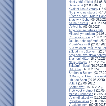
Není větší příklad
(31.08.2
Definitivně
(24.08.2025)
Kvalitní lidské vztahy
(18.0
Nic jiného na starosti
(07.0
Zůstaň s námi, Kriste Pan
Z lásky k Bohu
(05.08.2025
Až na Kalvárii
(04.08.2025)
Vzývej ho
(03.08.2025)
Abychom se nebáli smrti
(0
Milosrdným srdcím
(01.08.
Přímo ze srdce
(27.07.202
Jakube, tebe upřímně
(25.0
Proměňuje svět
(24.07.202
Buď veleben, můj Pane Jež
Základním zákonem
(22.07
Abychom svá slova potvrdil
Znamení kříže
(18.07.2025
Na její pokyn
(17.07.2025)
Zvláštní milosti
(10.07.202
Od Boha
(06.07.2025)
Smířeni s Bohem
(03.07.20
O Bohu, o bližním a o sob
Líbit se Bohu
(29.06.2025)
Volání
(19.06.2025)
Spatřit svět
(15.06.2025)
Trpělivost v utrpení
(20.05.
Milost Eucharistie
(12.05.2
Ve chvíli zkoušky
(11.05.2
Pravdivá láska
(10.05.2025
V daleké zemi
(09.05.2025