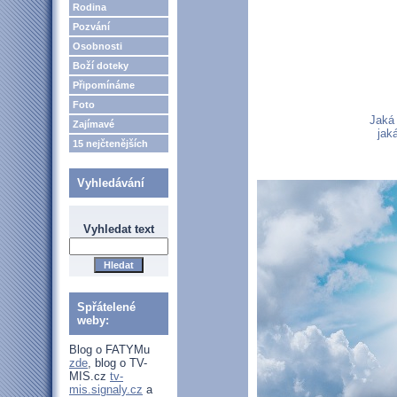
Rodina
Pozvání
Osobnosti
Boží doteky
Připomínáme
Foto
Jaká 
Zajímavé
jak
15 nejčtenějších
Vyhledávání
Vyhledat text
Spřátelené
weby:
Blog o FATYMu
zde
, blog o TV-
MIS.cz
tv-
mis.signaly.cz
a