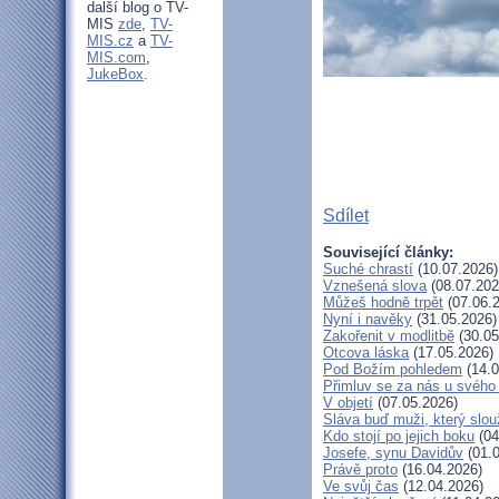
další blog o TV-
MIS
zde
,
TV-
MIS.cz
a
TV-
MIS.com
,
JukeBox
.
Sdílet
Související články:
Suché chrastí
(10.07.2026)
Vznešená slova
(08.07.202
Můžeš hodně trpět
(07.06.
Nyní i navěky
(31.05.2026)
Zakořenit v modlitbě
(30.05
Otcova láska
(17.05.2026)
Pod Božím pohledem
(14.0
Přimluv se za nás u svého
V objetí
(07.05.2026)
Sláva buď muži, který slou
Kdo stojí po jejich boku
(04
Josefe, synu Davidův
(01.0
Právě proto
(16.04.2026)
Ve svůj čas
(12.04.2026)