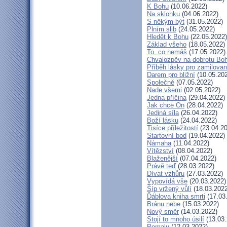
K Bohu
(10.06.2022)
Na sklonku
(04.06.2022)
S někým být
(31.05.2022)
Plním slib
(24.05.2022)
Hledět k Bohu
(22.05.2022)
Základ všeho
(18.05.2022)
To, co nemáš
(17.05.2022)
Chvalozpěv na dobrotu Bo
Příběh lásky pro zamilova
Darem pro bližní
(10.05.20
Společně
(07.05.2022)
Nade všemi
(02.05.2022)
Jedna příčina
(29.04.2022)
Jak chce On
(28.04.2022)
Jediná síla
(26.04.2022)
Boží lásku
(24.04.2022)
Tisíce příležitostí
(23.04.20
Startovní bod
(19.04.2022)
Námaha
(11.04.2022)
Vítězství
(08.04.2022)
Blaženější
(07.04.2022)
Právě teď
(28.03.2022)
Dívat vzhůru
(27.03.2022)
Vypovídá vše
(20.03.2022)
Šíp vržený vůlí
(18.03.2022
Ďáblova kniha smrti
(17.03
Bránu nebe
(15.03.2022)
Nový směr
(14.03.2022)
Stojí to mnoho úsilí
(13.03.
Pomalu
(12.03.2022)