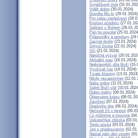
Synáčkové moji
(31.01.202
Vidět dobro
(30.01.2024)
Dovolte Mu to
(29.01.2024)
Pro celou společnost
(28.0
Kristovi učedníci
(27.01.20
Setkání s Bohem
(26.01.20
Pán ho povolal
(25.01.2024
Průpovídky a pomluvy
(24.
Zavírat dveře
(23.01.2024)
Smysl života
(22.01.2024)
Oči
(21.01.2024)
Náročná výzva!
(20.01.202
Aktuální stav
(16.01.2024)
Nejkrásnější díla Boží
(15.
Využívat čas
(14.01.2024)
Trvale šťastný
(13.01.2024
Nikdy nezapomínej
(12.01.
Naše srdce
(11.01.2024)
Splnit Boží vůli
(10.01.2024
Dobro rodiny
(09.01.2024)
Objevujme krásu
(08.01.20
Zavržení
(07.01.2024)
Dnešního dne
(06.01.2024)
Nečinně žít v lenosti
(05.01
Co můžeme a musíme
(04.
Uskutečňují zblízka
(03.01
Tento postoj
(03.01.2024)
Jen s proplouváním
(02.01
Nastal nám den veselý
(01