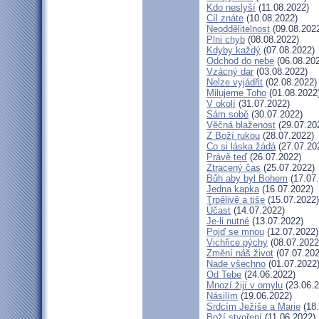
Kdo neslyší
(11.08.2022)
Cíl znáte
(10.08.2022)
Neoddělitelnost
(09.08.202
Plni chyb
(08.08.2022)
Kdyby každý
(07.08.2022)
Odchod do nebe
(06.08.20
Vzácný dar
(03.08.2022)
Nelze vyjádřit
(02.08.2022)
Milujeme Toho
(01.08.2022
V okolí
(31.07.2022)
Sám sobě
(30.07.2022)
Věčná blaženost
(29.07.20
Z Boží rukou
(28.07.2022)
Co si láska žádá
(27.07.20
Právě teď
(26.07.2022)
Ztracený čas
(25.07.2022)
Bůh aby byl Bohem
(17.07
Jedna kapka
(16.07.2022)
Trpělivě a tiše
(15.07.2022)
Účast
(14.07.2022)
Je-li nutné
(13.07.2022)
Pojď se mnou
(12.07.2022)
Vichřice pýchy
(08.07.2022
Změní náš život
(07.07.202
Nade všechno
(01.07.2022
Od Tebe
(24.06.2022)
Mnozí žijí v omylu
(23.06.2
Násilím
(19.06.2022)
Srdcím Ježíše a Marie
(18.
Boží stvoření
(11.06.2022)