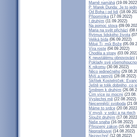
Marně namáhá
(19.09.2022
P. Marek Dunda: Je to jedn
Od Boha i od lidí
(18.09.20
Připomínka
(17.09.2022)
I druhým
(11.09.2022)
Na pomoc slova
(09.09.202
Maria na svět přichází
(08.
Rytmus lidského života
(07
Veliká bída
(06.09.2022)
Miluji Ti, můj Bože
(05.09.
Víra roste
(04.09.2022)
Chodila a stopy
(03.09.202
K neustálému obnovování
(
Poklady své všemohoucnos
K nikomu
(30.08.2022)
Něco jedinečného
(29.08.2
Mýlí a nemýlí
(28.08.2022)
Skřítek Kostelníček: Evange
Ještě je tolik dobrého, co 
Směrem k druhým
(26.08.2
Čím více jsi mocný
(23.08.
Vyslechni mě
(22.08.2022)
Nejcennější svoboda
(21.0
Máme to srdce
(20.08.2022
V mysli, v srdci a na rtech
Sloužit druhým
(17.08.2022
Naše snaha
(16.08.2022)
Přirozený zákon
(15.08.202
Neproplouvej
(14.08.2022)
Nezpychni!
(12.08.2022)