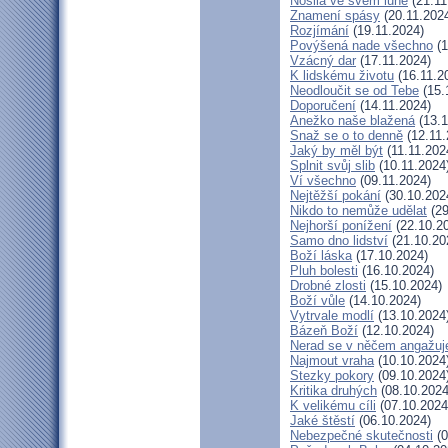
Nosila ve svém lůně
(21.11
Znamení spásy
(20.11.202
Rozjímání
(19.11.2024)
Povýšená nade všechno
(1
Vzácný dar
(17.11.2024)
K lidskému životu
(16.11.2
Neodloučit se od Tebe
(15.
Doporučení
(14.11.2024)
Anežko naše blažená
(13.1
Snaž se o to denně
(12.11.
Jaký by měl být
(11.11.202
Splnit svůj slib
(10.11.2024
Ví všechno
(09.11.2024)
Nejtěžší pokání
(30.10.202
Nikdo to nemůže udělat
(29
Nejhorší ponížení
(22.10.2
Samo dno lidství
(21.10.20
Boží láska
(17.10.2024)
Pluh bolesti
(16.10.2024)
Drobné zlosti
(15.10.2024)
Boží vůle
(14.10.2024)
Vytrvale modlí
(13.10.2024
Bázeň Boží
(12.10.2024)
Nerad se v něčem angažuj
Najmout vraha
(10.10.2024
Stezky pokory
(09.10.2024
Kritika druhých
(08.10.2024
K velikému cíli
(07.10.2024
Jaké štěstí
(06.10.2024)
Nebezpečné skutečnosti
(0