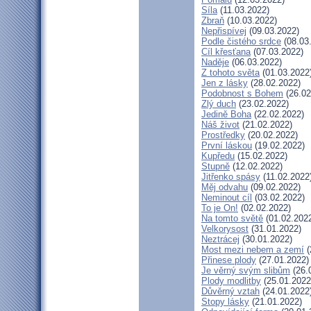
Síla
(11.03.2022)
Zbraň
(10.03.2022)
Nepřispívej
(09.03.2022)
Podle čistého srdce
(08.03
Cíl křesťana
(07.03.2022)
Naděje
(06.03.2022)
Z tohoto světa
(01.03.2022
Jen z lásky
(28.02.2022)
Podobnost s Bohem
(26.02
Zlý duch
(23.02.2022)
Jedině Boha
(22.02.2022)
Náš život
(21.02.2022)
Prostředky
(20.02.2022)
První láskou
(19.02.2022)
Kupředu
(15.02.2022)
Stupně
(12.02.2022)
Jitřenko spásy
(11.02.2022
Měj odvahu
(09.02.2022)
Neminout cíl
(03.02.2022)
To je On!
(02.02.2022)
Na tomto světě
(01.02.202
Velkorysost
(31.01.2022)
Neztrácej
(30.01.2022)
Most mezi nebem a zemí
(
Přinese plody
(27.01.2022)
Je věrný svým slibům
(26.
Plody modlitby
(25.01.2022
Důvěrný vztah
(24.01.2022
Stopy lásky
(21.01.2022)