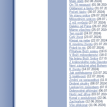
Malé oběti
(02.08.2024)
On Tě neopustí
(01.08.202
Oddanost a lásku
(31.07.2
Pečetí lásky
(30.07.2024)
Ve stavu srdce
(29.07.2024
Milosrdným srdcím
(28.07.
Z níž vyrůstá
(27.07.2024)
Daleko od Pána
(26.07.202
Máme všechno
(25.07.202
Ten rozdíl
(24.07.2024)
Celý život
(23.07.2024)
Klepat na nebe
(22.07.2024
K novému životu
(21.07.20
Právě to nic
(20.07.2024)
Přitahuje Boží spásu
(19.0
V Boží milosrdenství
(18.0
Na bránu Boží Srdce
(17.0
Z královského rodu Davido
Není záslužné před Bohem
K životu
(14.07.2024)
Jak potřebujeme
(13.07.20
S trpělivostí
(12.07.2024)
Změní ve spravedlivé
(11.0
Drobné skutky
(08.07.2024
Laskavým způsobem
(07.0
Dobrovolné přijímání
(06.07
Horší než dříve
(03.07.202
Konal v poslušnosti
(22.06
Zachraňuje
(12.06.2024)
Vše překonat
(11.06.2024)