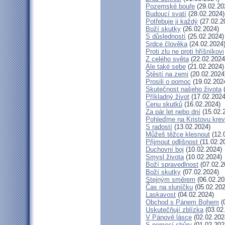
Pozemské bouře
(29.02.20
Budoucí svatí
(28.02.2024)
Potřebuje ji každý
(27.02.2
Boží skutky
(26.02.2024)
S důsledností
(25.02.2024)
Srdce člověka
(24.02.2024
Proti zlu ne proti hříšníkovi
Z celého světa
(22.02.2024
Ale také sebe
(21.02.2024)
Štěstí na zemi
(20.02.2024
Prosili o pomoc
(19.02.202
Skutečnost našeho života
(
Příkladný život
(17.02.2024
Cenu skutků
(16.02.2024)
Za pár let nebo dní
(15.02.
Pohleďme na Kristovu krev
S radostí
(13.02.2024)
Můžeš těžce klesnout
(12.
Přijmout odlišnost
(11.02.2
Duchovní boj
(10.02.2024)
Smysl života
(10.02.2024)
Boží spravedlnost
(07.02.2
Boží skutky
(07.02.2024)
Stejným směrem
(06.02.20
Čas na sluníčku
(05.02.202
Laskavost
(04.02.2024)
Obchod s Pánem Bohem
(
Uskutečňují zblízka
(03.02
V Pánově lásce
(02.02.202
S pomocí shůry
(01.02.202