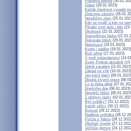
Pravdivá pokora
(30.01.202
Odpor
(29.01.2023)
Každá vlastnost vypadá ji
Ztrácíme zásluhy
(26.01.20
Největším zlem
(25.01.202
Kdo se modlí a kdo se nem
Přináší smrt duši i tělu
(23.
Okolnosti
(22.01.2023)
Starostlivost láska
(21.01.
Dokonalé štěstí
(20.01.202
Neposuzuj
(19.01.2023)
Kvete i naděje
(18.01.2023
Boží přítel
(17.01.2023)
V moři milosrdenství
(14.01
Svatý Prokop aktuálně
(13.
Úplně zavaleni
(11.01.2023
Základ ve víře
(10.01.2023
Jen když klečí
(09.01.2023
Dlouhá životní praxe
(08.01
Co je třeba dělat
(07.01.20
Dnešního dne
(06.01.2023)
Největší štěstí
(05.01.2023
Z přemíry lásky
(02.01.202
Byli svědky?
(31.12.2022)
Každý věřící
(30.12.2022)
Bojovat
(29.12.2022)
Nadějná vyhlídka
(28.12.20
Počítá s Tebou
(28.12.2022
Obohatí mnohé
(27.12.202
Ježíšův domov
(24.12.202