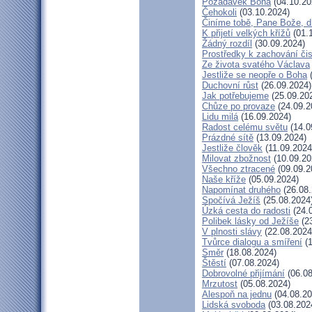
Požadavek Boha
(04.10.20
Čehokoli
(03.10.2024)
Činíme tobě, Pane Bože, d
K přijetí velkých křížů
(01.
Žádný rozdíl
(30.09.2024)
Prostředky k zachování čis
Ze života svatého Václava
Jestliže se neopře o Boha
(
Duchovní růst
(26.09.2024)
Jak potřebujeme
(25.09.20
Chůze po provaze
(24.09.2
Lidu milá
(16.09.2024)
Radost celému světu
(14.0
Prázdné sítě
(13.09.2024)
Jestliže člověk
(11.09.2024
Milovat zbožnost
(10.09.20
Všechno ztracené
(09.09.2
Naše kříže
(05.09.2024)
Napomínat druhého
(26.08.
Spočívá Ježíš
(25.08.2024
Úzká cesta do radosti
(24.
Polibek lásky od Ježíše
(23
V plnosti slávy
(22.08.2024
Tvůrce dialogu a smíření
(1
Směr
(18.08.2024)
Štěstí
(07.08.2024)
Dobrovolné přijímání
(06.08
Mrzutost
(05.08.2024)
Alespoň na jednu
(04.08.20
Lidská svoboda
(03.08.202