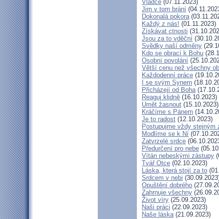
Vládce
(07.11.2023)
Jim v tom brání
(04.11.202
Dokonalá pokora
(03.11.20
Každý z nás!
(01.11.2023)
Získávat ctnosti
(31.10.202
Jsou za to vděční
(30.10.2
Svědky naší odměny
(29.1
Kdo se obrací k Bohu
(28.1
Osobní povolání
(25.10.20
Větší cenu než všechny ob
Každodenní práce
(19.10.2
I se svým Synem
(18.10.2
Přicházejí od Boha
(17.10.
Reaguj klidně
(16.10.2023)
Umět žasnout
(15.10.2023)
Kráčíme s Pánem
(14.10.2
Je to radost
(12.10.2023)
Postupujme vždy stejným
Modlíme se k Ní
(07.10.20
Zatvrzelé srdce
(06.10.202
Předurčení pro nebe
(05.10
Vítán nebeskými zástupy
(
Tvář Otce
(02.10.2023)
Láska, která stojí za to
(01
Srdcem v nebi
(30.09.2023
Opuštění dobrého
(27.09.2
Zahrnuje všechny
(26.09.2
Život víry
(25.09.2023)
Naši práci
(22.09.2023)
Naše láska
(21.09.2023)