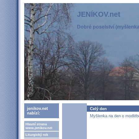
JENÍKOV.net
Dobré poselství (myšlenka,
jenikov.net
Celý den
nabízí:
Myšlenka na den o modlitbě
Hlavní strana
www.jenikov.net
Liturgický rok