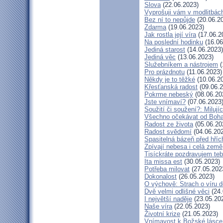
Slova
(22.06.2023)
Vyprošuji vám v modlitbác
Bez ní to nepůjde
(20.06.2
Zdarma
(19.06.2023)
Jak rostla její víra
(17.06.2
Na poslední hodinku
(16.06
Jediná starost
(14.06.2023)
Jediná věc
(13.06.2023)
Služebníkem a nástrojem
(
Pro prázdnotu
(11.06.2023)
Někdy je to těžké
(10.06.2
Křesťanská radost
(09.06.2
Pokrme nebeský
(08.06.20
Jste vnímaví?
(07.06.2023
Soužití či soužení?: Milujíc
Všechno očekávat od Boh
Radost ze života
(05.06.20
Radost svědomí
(04.06.20
Spasitelná bázeň před hří
Zpívají nebesa i celá země
Tisíckráte pozdravujem teb
Ita missa est
(30.05.2023)
Potřeba milovat
(27.05.202
Dokonalost
(26.05.2023)
O výchově: Strach o víru dě
Dvě velmi odlišné věci
(24.
I největší naděje
(23.05.20
Naše víra
(22.05.2023)
Životní krize
(21.05.2023)
Vnímavost k Božské lásce.