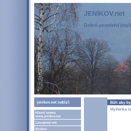
JENÍKOV.net
Dobré poselství (myšl
jenikov.net nabízí:
Bůh aby b
Myšlenka na
Hlavní strana
www.jenikov.net
Liturgický rok
Rodina