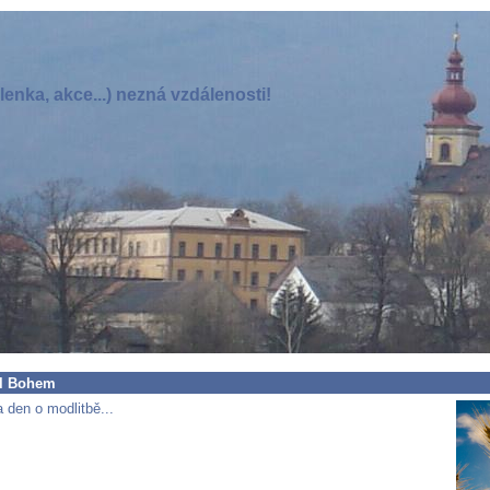
enka, akce...) nezná vzdálenosti!
yl Bohem
 den o modlitbě...