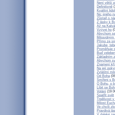
Není větší p
Definitivně
(
Kvalitní lid
Nic jiného n
Zůstaň s ná
Z lásky k B
Až na Kalvár
Vzývej ho
(0
Abychom se 
Milosrdným
Přímo ze sr
Jakube, teb
Proměňuje 
Buď veleben
Základním 
Abychom svá
Znamení kř
Na její poky
Zvláštní mil
Od Boha
(06
Smířeni s 
O Bohu, o b
Líbit se Bo
Volání
(19.0
Spatřit svět
Trpělivost v
Milost Eucha
Ve chvíli z
Pravdivá lá
V daleké ze