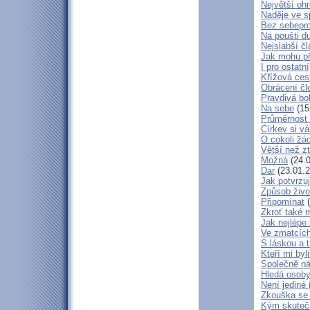
Největší oh
Naděje ve 
Bez sebepro
Na poušti d
Nejslabší č
Jak mohu př
I pro ostatní
Křížová ces
Obrácení čl
Pravdivá bo
Na sebe
(15
Průměrnost 
Církev si vá
O cokoli žá
Větší než zt
Možná
(24.0
Dar
(23.01.2
Jak potvrzuj
Způsob živo
Připomínat
(
Zkroť také 
Jak nejlépe
Ve zmatcích
S láskou a t
Kteří mi byl
Společně ná
Hledá osob
Není jediné 
Zkouška se
Kým skuteč