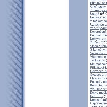
Přimluv se 
Oheň lásky
Zmenši poče
Ustup!
(05.0
Nejvyšší úc
V těžkostec
Užitečnou a
Večer první
Doporučení
Přijímat obě
Neplyne ze 
Změna
(07.
Slabá strán
S konečným
Spolehnout
Vše nebo ni
Teologicky
(
Nic mocnějš
Příležitost k
Odvrácení t
Svatost a tr
Chráníš mou
Poklad v ne
Bůh o tom v
Výkupná sm
Dobré myšl
Děti Boží
(1
Nebeská mí
Ospravedlně
Ježíš nás v