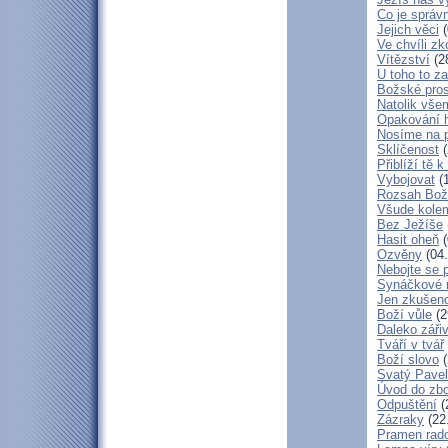
Co je správ
Jejich věci
(
Ve chvíli z
Vítězství
(2
U toho to z
Božské pros
Natolik vše
Opakování h
Nosíme na 
Sklíčenost
(
Přiblíží tě 
Vybojovat
(1
Rozsah Bož
Všude kole
Bez Ježíše
Hasit oheň
(
Ozvěny
(04.
Nebojte se 
Synáčkové 
Jen zkušeno
Boží vůle
(2
Daleko zářiv
Tváří v tvář
Boží slovo
(
Svatý Pavel
Úvod do zbo
Odpuštění
(
Zázraky
(22
Pramen rado