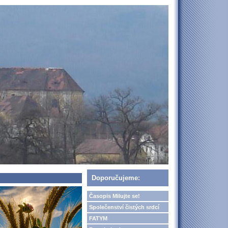
Doporučujeme:
Časopis Milujte se!
Společenství čistých srdcí
FATYM