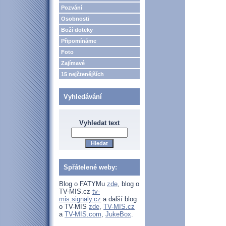
Pozvání
Osobnosti
Boží doteky
Připomínáme
Foto
Zajímavé
15 nejčtenějších
Vyhledávání
Vyhledat text
Spřátelené weby:
Blog o FATYMu
zde
, blog o
TV-MIS.cz
tv-
mis.signaly.cz
a další blog
o TV-MIS
zde
,
TV-MIS.cz
a
TV-MIS.com
,
JukeBox
.