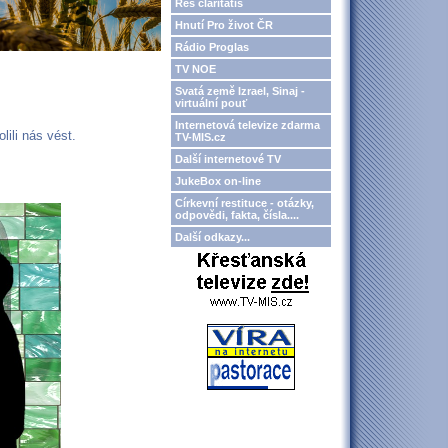
Res claritatis
Hnutí Pro život ČR
Rádio Proglas
TV NOE
Svatá země Izrael, Sinaj -
virtuální pouť
Internetová televize zdarma
ili nás vést.
TV-MIS.cz
Další internetové TV
JukeBox on-line
Církevní restituce - otázky,
odpovědi, fakta, čísla....
Další odkazy...