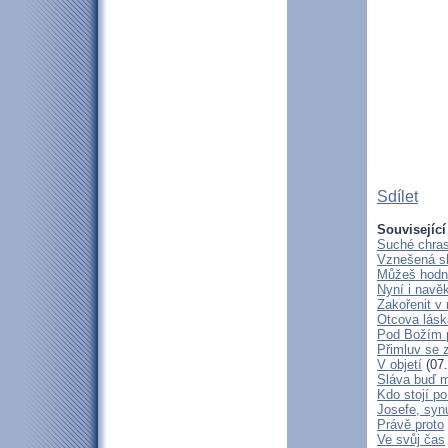
Sdílet
Související
Suché chras
Vznešená s
Můžeš hodně
Nyní i navě
Zakořenit v 
Otcova lásk
Pod Božím 
Přimluv se 
V objetí
(07.
Sláva buď m
Kdo stojí po
Josefe, syn
Právě proto
Ve svůj čas