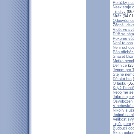
Porážky i ut
Neexistuje c
Tři divy
(06.
Mráz
(04.01
Odpovědnos
Žádná lidská
Vidět ve svě
Dítě se nám
Pokorné vů
Není to ona
Není schop
Pán přicház
Snášet bliž
Matka nepol
Definice
(23
Jenom pro 
Stejně nem
Dětská hra
(
O lásku
(05.
Když Franti
Nebojme se 
Jako moje v
Osvobozeni 
V nebeské 
Nikoliv služ
Jedině na n
Velikost sv
Trpěl jsem
(
Budoucí do
Škola poko