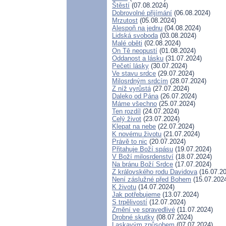
Štěstí
(07.08.2024)
Dobrovolné přijímání
(06.08.2024)
Mrzutost
(05.08.2024)
Alespoň na jednu
(04.08.2024)
Lidská svoboda
(03.08.2024)
Malé oběti
(02.08.2024)
On Tě neopustí
(01.08.2024)
Oddanost a lásku
(31.07.2024)
Pečetí lásky
(30.07.2024)
Ve stavu srdce
(29.07.2024)
Milosrdným srdcím
(28.07.2024)
Z níž vyrůstá
(27.07.2024)
Daleko od Pána
(26.07.2024)
Máme všechno
(25.07.2024)
Ten rozdíl
(24.07.2024)
Celý život
(23.07.2024)
Klepat na nebe
(22.07.2024)
K novému životu
(21.07.2024)
Právě to nic
(20.07.2024)
Přitahuje Boží spásu
(19.07.2024)
V Boží milosrdenství
(18.07.2024)
Na bránu Boží Srdce
(17.07.2024)
Z královského rodu Davidova
(16.07.20
Není záslužné před Bohem
(15.07.202
K životu
(14.07.2024)
Jak potřebujeme
(13.07.2024)
S trpělivostí
(12.07.2024)
Změní ve spravedlivé
(11.07.2024)
Drobné skutky
(08.07.2024)
Laskavým způsobem
(07.07.2024)