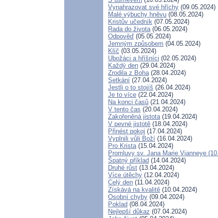
Vynahrazovat své hříchy
(09.05.2024)
Malé výbuchy hněvu
(08.05.2024)
Kristův učedník
(07.05.2024)
Rada do života
(06.05.2024)
Odpověď
(05.05.2024)
Jemným způsobem
(04.05.2024)
Klíč
(03.05.2024)
Ubožáci a hříšníci
(02.05.2024)
Každý den
(29.04.2024)
Zrodila z Boha
(28.04.2024)
Setkání
(27.04.2024)
Jestli o to stojíš
(26.04.2024)
Je to více
(22.04.2024)
Na konci časů
(21.04.2024)
V tento čas
(20.04.2024)
Zakořeněná jistota
(19.04.2024)
V pevné jistotě
(18.04.2024)
Přinést pokoj
(17.04.2024)
Vyplnili vůli Boží
(16.04.2024)
Pro Krista
(15.04.2024)
Promluvy sv. Jana Marie Vianneye (10.
Špatný příklad
(14.04.2024)
Druhé růst
(13.04.2024)
Více útěchy
(12.04.2024)
Celý den
(11.04.2024)
Získává na kvalitě
(10.04.2024)
Osobní chyby
(09.04.2024)
Poklad
(08.04.2024)
Nejlepší důkaz
(07.04.2024)