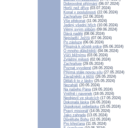
Dobrovolné přijímání
(06.07.2024)
Horší než dříve
(03.07.2024)
Konal v poslušnosti
(22.06.2024)
Zachraňuje
(12.06.2024)
Vše překonat
(11.06.2024)
Jediný všední hřích
(10.06.2024)
Věrný svým slibům
(09.06.2024)
Dává naději
(08.06.2024)
Nejsladší Ježíši
(07.06.2024)
Po zásluze
(06.06.2024)
Přispívá k očistě srdce
(05.06.2024)
O mnoho důležitější
(04.06.2024)
Vůči bližnímu
(03.06.2024)
Zvláštní milosti
(02.06.2024)
Zachraňuje
(29.05.2024)
Poznat vyvolené
(28.05.2024)
Přijímá stále novou sílu
(27.05.2024)
Závažnější a těžší
(26.05.2024)
Děláš-li to z lásky
(25.05.2024)
Nezahálí
(20.05.2024)
Na našeho Pána
(19.05.2024)
Vnitřně i navenek
(18.05.2024)
Neobjevil ve skutcích
(17.05.2024)
Dokonalá láska
(16.05.2024)
Uspokojují sebelásku
(15.05.2024)
Pravý misionář
(14.05.2024)
Jako zahrada
(13.05.2024)
Důvěřujte Bohu
(12.05.2024)
Pro křesťana
(11.05.2024)
S úsměvem
(10.05.2024)