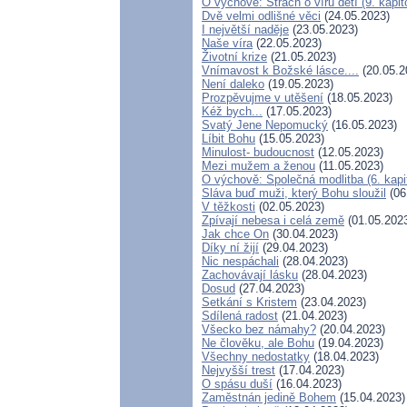
O výchově: Strach o víru dětí (9. kapit
Dvě velmi odlišné věci
(24.05.2023)
I největší naděje
(23.05.2023)
Naše víra
(22.05.2023)
Životní krize
(21.05.2023)
Vnímavost k Božské lásce....
(20.05.2
Není daleko
(19.05.2023)
Prozpěvujme v utěšení
(18.05.2023)
Kéž bych...
(17.05.2023)
Svatý Jene Nepomucký
(16.05.2023)
Líbit Bohu
(15.05.2023)
Minulost- budoucnost
(12.05.2023)
Mezi mužem a ženou
(11.05.2023)
O výchově: Společná modlitba (6. kapi
Sláva buď muži, který Bohu sloužil
(06
V těžkosti
(02.05.2023)
Zpívají nebesa i celá země
(01.05.202
Jak chce On
(30.04.2023)
Díky ní žijí
(29.04.2023)
Nic nespáchali
(28.04.2023)
Zachovávají lásku
(28.04.2023)
Dosud
(27.04.2023)
Setkání s Kristem
(23.04.2023)
Sdílená radost
(21.04.2023)
Všecko bez námahy?
(20.04.2023)
Ne člověku, ale Bohu
(19.04.2023)
Všechny nedostatky
(18.04.2023)
Nejvyšší trest
(17.04.2023)
O spásu duší
(16.04.2023)
Zaměstnán jedině Bohem
(15.04.2023)