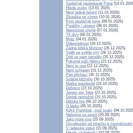
Společně následovali Pána
(14.01.202
Hledá osoby
(13.01.2026)
Není jediné řešení
(11.01.2026)
Zkouška se sýrem
(10.01.2026)
Kým skutečně jsme
(09.01.2026)
Porážky i utrpení
(08.01.2026)
Neexistuje chvíle
(07.01.2026)
Tři divy
(06.01.2026)
Mráz
(04.01.2026)
Odpovědnost
(29.12.2025)
Žádná lidská blízkost
(28.12.2025)
Vidět ve světle víry
(26.12.2025)
Dítě se nám narodilo
(25.12.2025)
Pokorné vůči Němu
(23.12.2025)
Není to ona
(22.12.2025)
Není schopen
(16.12.2025)
Pán přichází
(30.11.2025)
Snášet bližního
(30.10.2025)
Matka nepolevila
(24.10.2025)
Definice
(23.10.2025)
Jenom pro Tebe
(22.10.2025)
Stejně nemožné
(15.10.2025)
Dětská hra
(06.10.2025)
O lásku
(05.10.2025)
Když František, muž svatý
(04.10.202
Nebojme se prosit
(29.09.2025)
Jako moje víra
(25.09.2025)
Osvobozeni od strachu a zastrašování
V nebeské slávě
(15.09.2025)
Nikoliv služebníka
(07.09.2025)