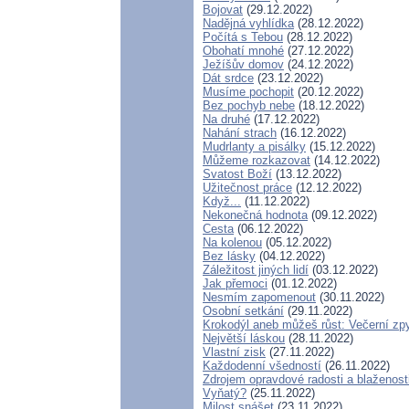
Bojovat
(29.12.2022)
Nadějná vyhlídka
(28.12.2022)
Počítá s Tebou
(28.12.2022)
Obohatí mnohé
(27.12.2022)
Ježíšův domov
(24.12.2022)
Dát srdce
(23.12.2022)
Musíme pochopit
(20.12.2022)
Bez pochyb nebe
(18.12.2022)
Na druhé
(17.12.2022)
Nahání strach
(16.12.2022)
Mudrlanty a pisálky
(15.12.2022)
Můžeme rozkazovat
(14.12.2022)
Svatost Boží
(13.12.2022)
Užitečnost práce
(12.12.2022)
Když...
(11.12.2022)
Nekonečná hodnota
(09.12.2022)
Cesta
(06.12.2022)
Na kolenou
(05.12.2022)
Bez lásky
(04.12.2022)
Záležitost jiných lidí
(03.12.2022)
Jak přemoci
(01.12.2022)
Nesmím zapomenout
(30.11.2022)
Osobní setkání
(29.11.2022)
Krokodýl aneb můžeš růst: Večerní zpy
Největší láskou
(28.11.2022)
Vlastní zisk
(27.11.2022)
Každodenní všedností
(26.11.2022)
Zdrojem opravdové radosti a blaženost
Vyňatý?
(25.11.2022)
Milost snášet
(23.11.2022)