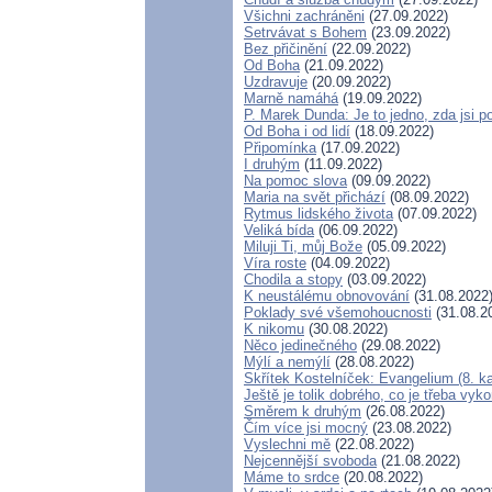
Všichni zachráněni
(27.09.2022)
Setrvávat s Bohem
(23.09.2022)
Bez přičinění
(22.09.2022)
Od Boha
(21.09.2022)
Uzdravuje
(20.09.2022)
Marně namáhá
(19.09.2022)
P. Marek Dunda: Je to jedno, zda jsi p
Od Boha i od lidí
(18.09.2022)
Připomínka
(17.09.2022)
I druhým
(11.09.2022)
Na pomoc slova
(09.09.2022)
Maria na svět přichází
(08.09.2022)
Rytmus lidského života
(07.09.2022)
Veliká bída
(06.09.2022)
Miluji Ti, můj Bože
(05.09.2022)
Víra roste
(04.09.2022)
Chodila a stopy
(03.09.2022)
K neustálému obnovování
(31.08.2022
Poklady své všemohoucnosti
(31.08.2
K nikomu
(30.08.2022)
Něco jedinečného
(29.08.2022)
Mýlí a nemýlí
(28.08.2022)
Skřítek Kostelníček: Evangelium (8. ka
Ještě je tolik dobrého, co je třeba vyk
Směrem k druhým
(26.08.2022)
Čím více jsi mocný
(23.08.2022)
Vyslechni mě
(22.08.2022)
Nejcennější svoboda
(21.08.2022)
Máme to srdce
(20.08.2022)