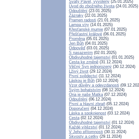
Svatý Pavel, vyvolený
(25.01.2025)
Úvod do zbožného života
(24.01.2025)
Odpuštění
(23.01.2025)
Zázraky
(22.01.2025)
Pramen radosti
(21.01.2025)
Lampa víry
(14.01.2025)
Křesťanské mumie
(07.01.2025)
Přešťastní králové
(06.01.2025)
Proměna
(05.01.2025)
Jen Bůh
(04.01.2025)
Odpověď
(03.01.2025)
S nasazením
(02.01.2025)
Obdivuhodné tajemství
(01.01.2025)
Cesta ke změně
(31.12.2024)
Věčný Syn jednorozený
(30.12.2024)
Lživý život
(29.12.2024)
První svědectví
(11.12.2024)
Láskou je Bůh
(10.12.2024)
Vzor důvěry a odevzdanosti
(09.12.202
Svým bohatstvím
(08.12.2024)
Ona je naše Matka
(07.12.2024)
Odpuštění
(06.12.2024)
První a hlavní zbraň
(05.12.2024)
Doporučení
(04.12.2024)
Láska a spokojenost
(03.12.2024)
Cesta
(02.12.2024)
Obdivuhodné tajemství
(01.12.2024)
Každé vítězství
(01.12.2024)
V Jeho přítomnosti
(30.11.2024)
Skvosty a cetky
(29.11.2024)