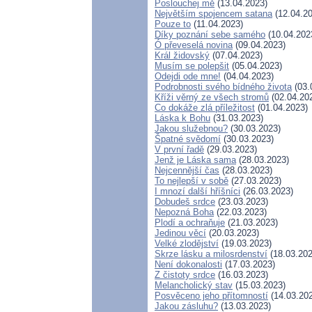
Poslouchej mě
(13.04.2023)
Největším spojencem satana
(12.04.20
Pouze to
(11.04.2023)
Díky poznání sebe samého
(10.04.202
Ó převeselá novina
(09.04.2023)
Král židovský
(07.04.2023)
Musím se polepšit
(05.04.2023)
Odejdi ode mne!
(04.04.2023)
Podrobnosti svého bídného života
(03.
Kříži věrný ze všech stromů
(02.04.20
Co dokáže zlá příležitost
(01.04.2023)
Láska k Bohu
(31.03.2023)
Jakou služebnou?
(30.03.2023)
Špatné svědomí
(30.03.2023)
V první řadě
(29.03.2023)
Jenž je Láska sama
(28.03.2023)
Nejcennější čas
(28.03.2023)
To nejlepší v sobě
(27.03.2023)
I mnozí další hříšníci
(26.03.2023)
Dobudeš srdce
(23.03.2023)
Nepozná Boha
(22.03.2023)
Plodí a ochraňuje
(21.03.2023)
Jedinou věcí
(20.03.2023)
Velké zlodějství
(19.03.2023)
Skrze lásku a milosrdenství
(18.03.202
Není dokonalosti
(17.03.2023)
Z čistoty srdce
(16.03.2023)
Melancholický stav
(15.03.2023)
Posvěceno jeho přítomností
(14.03.20
Jakou zásluhu?
(13.03.2023)