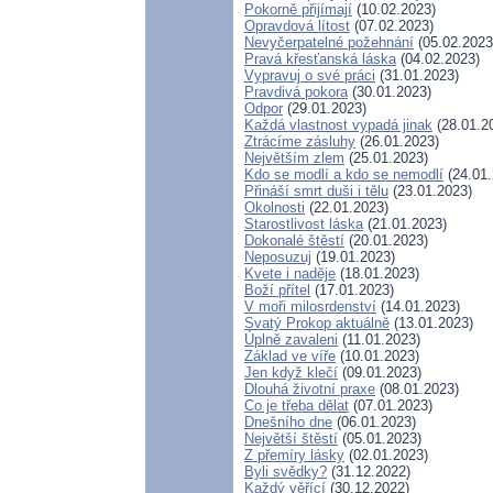
Pokorně přijímají
(10.02.2023)
Opravdová lítost
(07.02.2023)
Nevyčerpatelné požehnání
(05.02.2023
Pravá křesťanská láska
(04.02.2023)
Vypravuj o své práci
(31.01.2023)
Pravdivá pokora
(30.01.2023)
Odpor
(29.01.2023)
Každá vlastnost vypadá jinak
(28.01.2
Ztrácíme zásluhy
(26.01.2023)
Největším zlem
(25.01.2023)
Kdo se modlí a kdo se nemodlí
(24.01.
Přináší smrt duši i tělu
(23.01.2023)
Okolnosti
(22.01.2023)
Starostlivost láska
(21.01.2023)
Dokonalé štěstí
(20.01.2023)
Neposuzuj
(19.01.2023)
Kvete i naděje
(18.01.2023)
Boží přítel
(17.01.2023)
V moři milosrdenství
(14.01.2023)
Svatý Prokop aktuálně
(13.01.2023)
Úplně zavaleni
(11.01.2023)
Základ ve víře
(10.01.2023)
Jen když klečí
(09.01.2023)
Dlouhá životní praxe
(08.01.2023)
Co je třeba dělat
(07.01.2023)
Dnešního dne
(06.01.2023)
Největší štěstí
(05.01.2023)
Z přemíry lásky
(02.01.2023)
Byli svědky?
(31.12.2022)
Každý věřící
(30.12.2022)