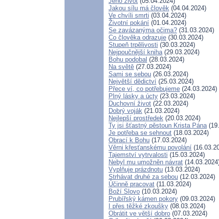
Jeho život
(05.04.2024)
Jakou sílu má člověk
(04.04.2024)
Ve chvíli smrti
(03.04.2024)
Životní pokání
(01.04.2024)
Se zavázanýma očima?
(31.03.2024)
Co člověka odrazuje
(30.03.2024)
Stupeň trpělivosti
(30.03.2024)
Nejpoučnější kniha
(29.03.2024)
Bohu podobal
(28.03.2024)
Na světě
(27.03.2024)
Sami se sebou
(26.03.2024)
Největší dědictví
(25.03.2024)
Přece ví, co potřebujeme
(24.03.2024)
Plný lásky a úcty
(23.03.2024)
Duchovní život
(22.03.2024)
Dobrý voják
(21.03.2024)
Nejlepší prostředek
(20.03.2024)
Ty jsi šťastný pěstoun Krista Pána
(19
Je potřeba se sehnout
(18.03.2024)
Obrací k Bohu
(17.03.2024)
Věrni křesťanskému povolání
(16.03.2
Tajemství vytrvalosti
(15.03.2024)
Nebyl mu umožněn návrat
(14.03.2024
Vyplňuje prázdnotu
(13.03.2024)
Strhávat druhé za sebou
(12.03.2024)
Účinně pracovat
(11.03.2024)
Boží Slovo
(10.03.2024)
Prubířský kámen pokory
(09.03.2024)
I přes těžké zkoušky
(08.03.2024)
Obrátit ve větší dobro
(07.03.2024)