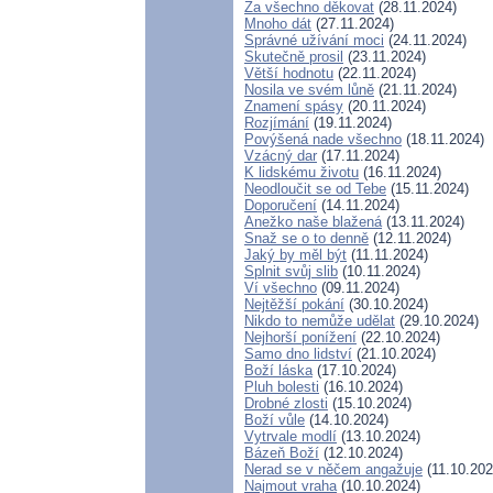
Za všechno děkovat
(28.11.2024)
Mnoho dát
(27.11.2024)
Správné užívání moci
(24.11.2024)
Skutečně prosil
(23.11.2024)
Větší hodnotu
(22.11.2024)
Nosila ve svém lůně
(21.11.2024)
Znamení spásy
(20.11.2024)
Rozjímání
(19.11.2024)
Povýšená nade všechno
(18.11.2024)
Vzácný dar
(17.11.2024)
K lidskému životu
(16.11.2024)
Neodloučit se od Tebe
(15.11.2024)
Doporučení
(14.11.2024)
Anežko naše blažená
(13.11.2024)
Snaž se o to denně
(12.11.2024)
Jaký by měl být
(11.11.2024)
Splnit svůj slib
(10.11.2024)
Ví všechno
(09.11.2024)
Nejtěžší pokání
(30.10.2024)
Nikdo to nemůže udělat
(29.10.2024)
Nejhorší ponížení
(22.10.2024)
Samo dno lidství
(21.10.2024)
Boží láska
(17.10.2024)
Pluh bolesti
(16.10.2024)
Drobné zlosti
(15.10.2024)
Boží vůle
(14.10.2024)
Vytrvale modlí
(13.10.2024)
Bázeň Boží
(12.10.2024)
Nerad se v něčem angažuje
(11.10.202
Najmout vraha
(10.10.2024)