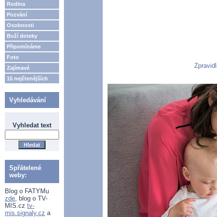
Rodina
Pozvání
Osobnosti
Boží doteky
Připomínáme
Foto
Zpravid
Zajímavé
15 nejčtenějších
Vyhledávání
Vyhledat text
Spřátelené
weby:
Blog o FATYMu
zde
, blog o TV-
MIS.cz
tv-
mis.signaly.cz
a