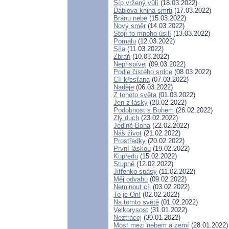
Šíp vržený vůlí
(18.03.2022)
Ďáblova kniha smrti
(17.03.2022)
Bránu nebe
(15.03.2022)
Nový směr
(14.03.2022)
Stojí to mnoho úsilí
(13.03.2022)
Pomalu
(12.03.2022)
Síla
(11.03.2022)
Zbraň
(10.03.2022)
Nepřispívej
(09.03.2022)
Podle čistého srdce
(08.03.2022)
Cíl křesťana
(07.03.2022)
Naděje
(06.03.2022)
Z tohoto světa
(01.03.2022)
Jen z lásky
(28.02.2022)
Podobnost s Bohem
(26.02.2022)
Zlý duch
(23.02.2022)
Jedině Boha
(22.02.2022)
Náš život
(21.02.2022)
Prostředky
(20.02.2022)
První láskou
(19.02.2022)
Kupředu
(15.02.2022)
Stupně
(12.02.2022)
Jitřenko spásy
(11.02.2022)
Měj odvahu
(09.02.2022)
Neminout cíl
(03.02.2022)
To je On!
(02.02.2022)
Na tomto světě
(01.02.2022)
Velkorysost
(31.01.2022)
Neztrácej
(30.01.2022)
Most mezi nebem a zemí
(28.01.2022)