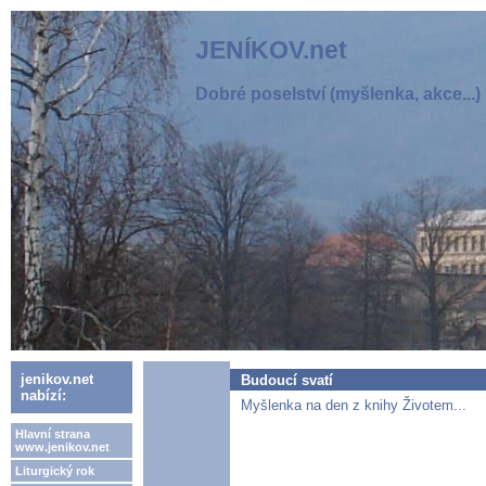
JENÍKOV.net
Dobré poselství (myšlenka, akce...)
jenikov.net
Budoucí svatí
nabízí:
Myšlenka na den z knihy Životem...
Hlavní strana
www.jenikov.net
Liturgický rok