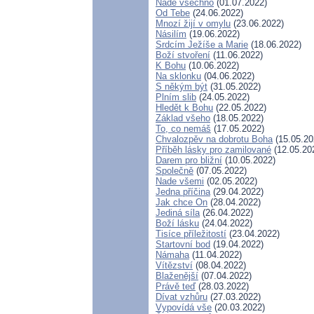
Nade všechno
(01.07.2022)
Od Tebe
(24.06.2022)
Mnozí žijí v omylu
(23.06.2022)
Násilím
(19.06.2022)
Srdcím Ježíše a Marie
(18.06.2022)
Boží stvoření
(11.06.2022)
K Bohu
(10.06.2022)
Na sklonku
(04.06.2022)
S někým být
(31.05.2022)
Plním slib
(24.05.2022)
Hledět k Bohu
(22.05.2022)
Základ všeho
(18.05.2022)
To, co nemáš
(17.05.2022)
Chvalozpěv na dobrotu Boha
(15.05.20
Příběh lásky pro zamilované
(12.05.20
Darem pro bližní
(10.05.2022)
Společně
(07.05.2022)
Nade všemi
(02.05.2022)
Jedna příčina
(29.04.2022)
Jak chce On
(28.04.2022)
Jediná síla
(26.04.2022)
Boží lásku
(24.04.2022)
Tisíce příležitostí
(23.04.2022)
Startovní bod
(19.04.2022)
Námaha
(11.04.2022)
Vítězství
(08.04.2022)
Blaženější
(07.04.2022)
Právě teď
(28.03.2022)
Dívat vzhůru
(27.03.2022)
Vypovídá vše
(20.03.2022)