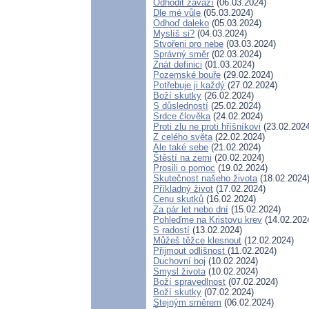
Odhodit závaží
(06.03.2024)
Dle mé vůle
(05.03.2024)
Odhoď daleko
(05.03.2024)
Myslíš si?
(04.03.2024)
Stvořeni pro nebe
(03.03.2024)
Správný směr
(02.03.2024)
Znát definici
(01.03.2024)
Pozemské bouře
(29.02.2024)
Potřebuje ji každý
(27.02.2024)
Boží skutky
(26.02.2024)
S důsledností
(25.02.2024)
Srdce člověka
(24.02.2024)
Proti zlu ne proti hříšníkovi
(23.02.2024
Z celého světa
(22.02.2024)
Ale také sebe
(21.02.2024)
Štěstí na zemi
(20.02.2024)
Prosili o pomoc
(19.02.2024)
Skutečnost našeho života
(18.02.2024
Příkladný život
(17.02.2024)
Cenu skutků
(16.02.2024)
Za pár let nebo dní
(15.02.2024)
Pohleďme na Kristovu krev
(14.02.202
S radostí
(13.02.2024)
Můžeš těžce klesnout
(12.02.2024)
Přijmout odlišnost
(11.02.2024)
Duchovní boj
(10.02.2024)
Smysl života
(10.02.2024)
Boží spravedlnost
(07.02.2024)
Boží skutky
(07.02.2024)
Stejným směrem
(06.02.2024)