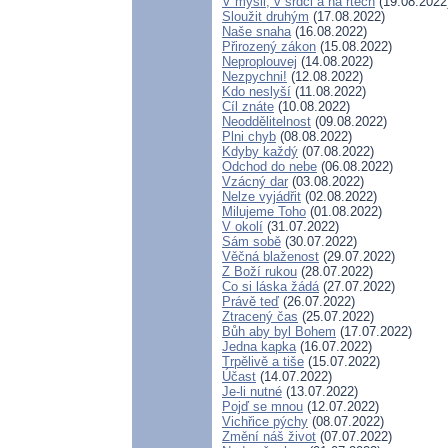
V mysli, v srdci a na rtech
(19.08.2022
Sloužit druhým
(17.08.2022)
Naše snaha
(16.08.2022)
Přirozený zákon
(15.08.2022)
Neproplouvej
(14.08.2022)
Nezpychni!
(12.08.2022)
Kdo neslyší
(11.08.2022)
Cíl znáte
(10.08.2022)
Neoddělitelnost
(09.08.2022)
Plni chyb
(08.08.2022)
Kdyby každý
(07.08.2022)
Odchod do nebe
(06.08.2022)
Vzácný dar
(03.08.2022)
Nelze vyjádřit
(02.08.2022)
Milujeme Toho
(01.08.2022)
V okolí
(31.07.2022)
Sám sobě
(30.07.2022)
Věčná blaženost
(29.07.2022)
Z Boží rukou
(28.07.2022)
Co si láska žádá
(27.07.2022)
Právě teď
(26.07.2022)
Ztracený čas
(25.07.2022)
Bůh aby byl Bohem
(17.07.2022)
Jedna kapka
(16.07.2022)
Trpělivě a tiše
(15.07.2022)
Účast
(14.07.2022)
Je-li nutné
(13.07.2022)
Pojď se mnou
(12.07.2022)
Vichřice pýchy
(08.07.2022)
Změní náš život
(07.07.2022)