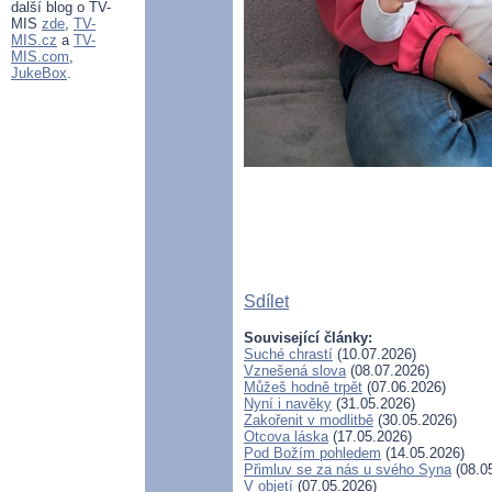
další blog o TV-
MIS
zde
,
TV-
MIS.cz
a
TV-
MIS.com
,
JukeBox
.
Sdílet
Související články:
Suché chrastí
(10.07.2026)
Vznešená slova
(08.07.2026)
Můžeš hodně trpět
(07.06.2026)
Nyní i navěky
(31.05.2026)
Zakořenit v modlitbě
(30.05.2026)
Otcova láska
(17.05.2026)
Pod Božím pohledem
(14.05.2026)
Přimluv se za nás u svého Syna
(08.0
V objetí
(07.05.2026)