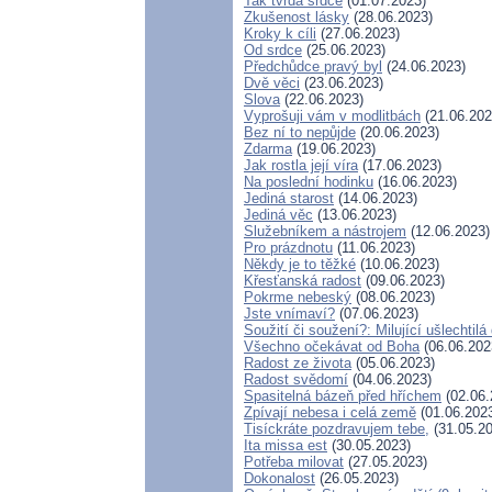
Tak tvrdá srdce
(01.07.2023)
Zkušenost lásky
(28.06.2023)
Kroky k cíli
(27.06.2023)
Od srdce
(25.06.2023)
Předchůdce pravý byl
(24.06.2023)
Dvě věci
(23.06.2023)
Slova
(22.06.2023)
Vyprošuji vám v modlitbách
(21.06.202
Bez ní to nepůjde
(20.06.2023)
Zdarma
(19.06.2023)
Jak rostla její víra
(17.06.2023)
Na poslední hodinku
(16.06.2023)
Jediná starost
(14.06.2023)
Jediná věc
(13.06.2023)
Služebníkem a nástrojem
(12.06.2023)
Pro prázdnotu
(11.06.2023)
Někdy je to těžké
(10.06.2023)
Křesťanská radost
(09.06.2023)
Pokrme nebeský
(08.06.2023)
Jste vnímaví?
(07.06.2023)
Soužití či soužení?: Milující ušlechtilá
Všechno očekávat od Boha
(06.06.202
Radost ze života
(05.06.2023)
Radost svědomí
(04.06.2023)
Spasitelná bázeň před hříchem
(02.06.
Zpívají nebesa i celá země
(01.06.202
Tisíckráte pozdravujem tebe,
(31.05.20
Ita missa est
(30.05.2023)
Potřeba milovat
(27.05.2023)
Dokonalost
(26.05.2023)