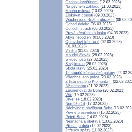
Ozdobit kvvětinami
(12.03.2023)
Na pevném základu
(11.03.2023)
Mnoho milovat
(10.03.2023)
Získávat ctnosti
(09.03.2023)
Všichni jsou Božím obrazem
(08.03.20
Odhoď daleko
(06.03.2023)
Odhodili strach
(05.03.2023)
Pravá křesťanská láska
(04.03.2023)
Abys nepodlehl
(03.03.2023)
Opravdoví křesťané
(02.03.2023)
(01.03.2023)
V nitru
(01.03.2023)
Moudrý člověk
(28.02.2023)
S vděčností
(27.02.2023)
S výjimkou
(26.02.2023)
Škola lásky
(25.02.2023)
12 stupňů křesťanské pokory
(24.02.20
Všechna jeho práce
(23.02.2023)
Z listu svatého Klementa I.
(22.02.202
Až narostou
(21.02.2023)
Zakořeňovat do Boha
(20.02.2023)
Vše
(19.02.2023)
Dívej se
(18.02.2023)
Nemůže žít
(17.02.2023)
Náchylnost obviňovat Boha
(16.02.202
Pevně přesvědčeni
(15.02.2023)
Pojetí Boha
(14.02.2023)
Nesnadná a obětavá
(13.02.2023)
Předat je duši
(12.02.2023)
Jitřenko spásy
(11.02.2023)