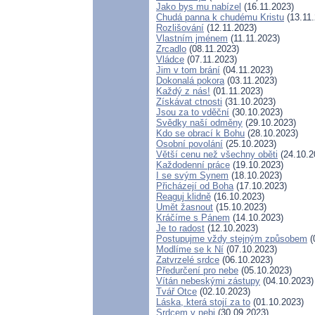
Jako bys mu nabízel
(16.11.2023)
Chudá panna k chudému Kristu
(13.11.
Rozlišování
(12.11.2023)
Vlastním jménem
(11.11.2023)
Zrcadlo
(08.11.2023)
Vládce
(07.11.2023)
Jim v tom brání
(04.11.2023)
Dokonalá pokora
(03.11.2023)
Každý z nás!
(01.11.2023)
Získávat ctnosti
(31.10.2023)
Jsou za to vděční
(30.10.2023)
Svědky naší odměny
(29.10.2023)
Kdo se obrací k Bohu
(28.10.2023)
Osobní povolání
(25.10.2023)
Větší cenu než všechny oběti
(24.10.2
Každodenní práce
(19.10.2023)
I se svým Synem
(18.10.2023)
Přicházejí od Boha
(17.10.2023)
Reaguj klidně
(16.10.2023)
Umět žasnout
(15.10.2023)
Kráčíme s Pánem
(14.10.2023)
Je to radost
(12.10.2023)
Postupujme vždy stejným způsobem
(
Modlíme se k Ní
(07.10.2023)
Zatvrzelé srdce
(06.10.2023)
Předurčení pro nebe
(05.10.2023)
Vítán nebeskými zástupy
(04.10.2023)
Tvář Otce
(02.10.2023)
Láska, která stojí za to
(01.10.2023)
Srdcem v nebi
(30.09.2023)