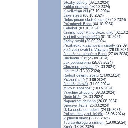
Stezky pokory
(09.10.2024)
Kritika druhých
(08.10.2024)
K velikému cíli
(07.10.2024)
Jaké štěstí
(06.10.2024)
Nebezpečné skutečnosti
(05.10.2024)
Požadavek Boha
(04.10.2024)
Čehokoli
(03.10.2024)
Činíme tobě, Pane Bože, díky
(02.10.2
K přijetí velkých křížů
(01.10.2024)
Žádný rozdíl
(30.09.2024)
Prostředky k zachování čistoty
(29.09.
Ze života svatého Václava
(28.09.2024
Jestliže se neopře o Boha
(27.09.2024
Duchovní růst
(26.09.2024)
Jak potřebujeme
(25.09.2024)
Chůze po provaze
(24.09.2024)
Lidu milá
(16.09.2024)
Radost celému světu
(14.09.2024)
Prázdné sítě
(13.09.2024)
Jestliže člověk
(11.09.2024)
Milovat zbožnost
(10.09.2024)
Všechno ztracené
(09.09.2024)
Naše kříže
(05.09.2024)
Napomínat druhého
(26.08.2024)
Spočívá Ježíš
(25.08.2024)
Úzká cesta do radosti
(24.08.2024)
Polibek lásky od Ježíše
(23.08.2024)
V plnosti slávy
(22.08.2024)
Tvůrce dialogu a smíření
(19.08.2024)
Směr
(18.08.2024)