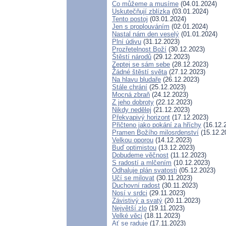
Co můžeme a musíme
(04.01.2024)
Uskutečňují zblízka
(03.01.2024)
Tento postoj
(03.01.2024)
Jen s proplouváním
(02.01.2024)
Nastal nám den veselý
(01.01.2024)
Plní údivu
(31.12.2023)
Prozřetelnost Boží
(30.12.2023)
Štěstí národů
(29.12.2023)
Zeptej se sám sebe
(28.12.2023)
Žádné štěstí světa
(27.12.2023)
Na hlavu bludaře
(26.12.2023)
Stále chrání
(25.12.2023)
Mocná zbraň
(24.12.2023)
Z jeho dobroty
(22.12.2023)
Nikdy nedělej
(21.12.2023)
Překvapivý horizont
(17.12.2023)
Přičteno jako pokání za hříchy
(16.12.
Pramen Božího milosrdenství
(15.12.2
Velkou oporou
(14.12.2023)
Buď optimistou
(13.12.2023)
Dobudeme věčnost
(11.12.2023)
S radostí a mlčením
(10.12.2023)
Odhaluje plán svatosti
(05.12.2023)
Učí se milovat
(30.11.2023)
Duchovní radost
(30.11.2023)
Nosí v srdci
(29.11.2023)
Závistivý a svatý
(20.11.2023)
Největší zlo
(19.11.2023)
Velké věci
(18.11.2023)
Ať se raduje
(17.11.2023)