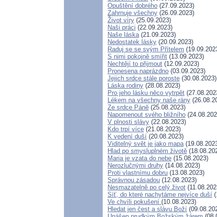
Opuštění dobrého
(27.09.2023)
Zahrnuje všechny
(26.09.2023)
Život víry
(25.09.2023)
Naši práci
(22.09.2023)
Naše láska
(21.09.2023)
Nedostatek lásky
(20.09.2023)
Raduj se se svým Přítelem
(19.09.202
S nimi pokojně smířit
(13.09.2023)
Nechtějí to přijmout
(12.09.2023)
Pronesena naprázdno
(03.09.2023)
Jejich srdce stále poroste
(30.08.2023)
Láska rodiny
(28.08.2023)
Pro jeho lásku něco vytrpět
(27.08.202
Lékem na všechny naše rány
(26.08.2
Ze srdce Páně
(25.08.2023)
Napomenout svého bližního
(24.08.202
V plnosti slávy
(22.08.2023)
Kdo trpí více
(21.08.2023)
K vedení duší
(20.08.2023)
Viditelný svět je jako mapa
(19.08.202
Hlad po smysluplném životě
(18.08.20
Maria je vzata do nebe
(15.08.2023)
Nerozlučnými druhy
(14.08.2023)
Proti vlastnímu dobru
(13.08.2023)
Správnou zásadou
(12.08.2023)
Nesmazatelně po celý život
(11.08.202
Síť, do které nachytáme nejvíce duší
(
Ve chvíli pokušení
(10.08.2023)
Hledat jen čest a slávu Boží
(09.08.20
Unášen prudkým Božským žárem
(08.