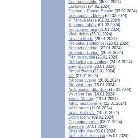
Čas na sluníčku
(05.02.2024)
Laskavost
(04.02.2024)
Obchod s Pánem Bohem
(03.02.2024)
Uskutečňují zblízka
(03.02.2024)
V Pánově lásce
(02.02.2024)
S pomocí shůry
(01.02.2024)
Synáčkové moji
(31.01.2024)
Vidět dobro
(30.01.2024)
Dovolte Mu to
(29.01.2024)
Pro celou společnost
(28.01.2024)
Kristovi učedníci
(27.01.2024)
Setkání s Bohem
(26.01.2024)
Pán ho povolal
(25.01.2024)
Průpovídky a pomluvy
(24.01.2024)
Zavírat dveře
(23.01.2024)
Smysl života
(22.01.2024)
Oči
(21.01.2024)
Náročná výzva!
(20.01.2024)
Aktuální stav
(16.01.2024)
Nejkrásnější díla Boží
(15.01.2024)
Využívat čas
(14.01.2024)
Trvale šťastný
(13.01.2024)
Nikdy nezapomínej
(12.01.2024)
Naše srdce
(11.01.2024)
Splnit Boží vůli
(10.01.2024)
Dobro rodiny
(09.01.2024)
Objevujme krásu
(08.01.2024)
Zavržení
(07.01.2024)
Dnešního dne
(06.01.2024)
Nečinně žít v lenosti
(05.01.2024)