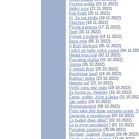
Výzbroj světla
(22.11.2022)
Veliký vzor
(21.11.2022)
Král Králů
(20.11.2022)
Ví, že má křídla
(19.11.2022)
Všechno
(18.11.2022)
Pýcha a pokora
(17.11.2022)
Osel
(16.11.2022)
Vytneš u kořene
(14.11.2022)
Beze mne
(05.11.2022)
V Boží blízkosti
(05.11.2022)
I když se naše srdce vzpírá
(04.11.202
Hledal tvou tvář
(02.11.2022)
Posvátná služba
(31.10.2022)
Jistota
(26.10.2022)
V milosti Boží
(25.10.2022)
Rozptyluje bouři
(24.10.2022)
Budoucí dobra
(23.10.2022)
Nebojte se!
(22.10.2022)
Vyšší cenu než zlato
(19.10.2022)
Ze života sv. Hedviky
(16.10.2022)
Cesta, světlo, život a láska
(11.10.202
Jak veliký
(10.10.2022)
Mnohonásobně
(08.10.2022)
Proto také dítě bude nazváno svaté, 
Zavazuje a osvobozuje
(03.10.2022)
Co budeš dnes dělat?
(02.10.2022)
Co je mým povoláním?
(01.10.2022)
Pomáhat ostatním
(30.09.2022)
Michaeli, Gabrieli, Rafaeli
(29.09.2022)
Chudí a služba chudým
(27.09.2022)