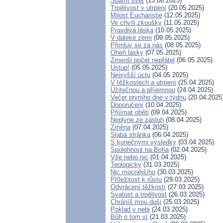
Spatřit svět
(15.06.2025)
Trpělivost v utrpení
(20.05.2025)
Milost Eucharistie
(12.05.2025)
Ve chvíli zkoušky
(11.05.2025)
Pravdivá láska
(10.05.2025)
V daleké zemi
(09.05.2025)
Přimluv se za nás
(08.05.2025)
Oheň lásky
(07.05.2025)
Zmenši počet nepřátel
(06.05.2025)
Ustup!
(05.05.2025)
Nejvyšší úctu
(04.05.2025)
V těžkostech a utrpení
(25.04.2025)
Užitečnou a příjemnou
(24.04.2025)
Večer prvního dne v týdnu
(20.04.2025
Doporučení
(10.04.2025)
Přijímat oběti
(09.04.2025)
Neplyne ze zásluh
(08.04.2025)
Změna
(07.04.2025)
Slabá stránka
(06.04.2025)
S konečnými výsledky
(03.04.2025)
Spolehnout na Boha
(02.04.2025)
Vše nebo nic
(01.04.2025)
Teologicky
(31.03.2025)
Nic mocnějšího
(30.03.2025)
Příležitost k růstu
(29.03.2025)
Odvrácení těžkostí
(27.03.2025)
Svatost a trpělivost
(26.03.2025)
Chráníš mou duši
(25.03.2025)
Poklad v nebi
(24.03.2025)
Bůh o tom ví
(21.03.2025)