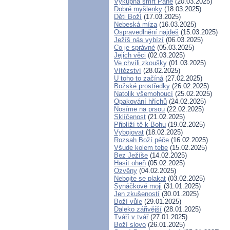
Výkupná smrt Páně
(20.03.2025)
Dobré myšlenky
(18.03.2025)
Děti Boží
(17.03.2025)
Nebeská míza
(16.03.2025)
Ospravedlnění najdeš
(15.03.2025)
Ježíš nás vybízí
(06.03.2025)
Co je správné
(05.03.2025)
Jejich věci
(02.03.2025)
Ve chvíli zkoušky
(01.03.2025)
Vítězství
(28.02.2025)
U toho to začíná
(27.02.2025)
Božské prostředky
(26.02.2025)
Natolik všemohoucí
(25.02.2025)
Opakování hříchů
(24.02.2025)
Nosíme na prsou
(22.02.2025)
Sklíčenost
(21.02.2025)
Přiblíží tě k Bohu
(19.02.2025)
Vybojovat
(18.02.2025)
Rozsah Boží péče
(16.02.2025)
Všude kolem tebe
(15.02.2025)
Bez Ježíše
(14.02.2025)
Hasit oheň
(05.02.2025)
Ozvěny
(04.02.2025)
Nebojte se plakat
(03.02.2025)
Synáčkové moji
(31.01.2025)
Jen zkušeností
(30.01.2025)
Boží vůle
(29.01.2025)
Daleko zářivější
(28.01.2025)
Tváří v tvář
(27.01.2025)
Boží slovo
(26.01.2025)