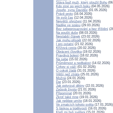
Sláva buď muži, který sloužil Bohu
(06
Kdo stojí po jejich boku
(04.05.2026)
Josefe, synu Davidův
(01.05.2026)
Právě proto
(16.04.2026)
Ve svůj čas
(12.04.2026)
Největší ohrožení
(11.04.2026)
Naděje ve spásu
(29.03.2026)
Bez sebeprosazování a bez tříštění
(28
Na poušti duše
(08.03.2026)
Nejslabší článek
(23.02.2026)
Jak mohu přispět
(22.02.2026)
I pro ostatní
(21.02.2026)
Křížová cesta
(20.02.2026)
Obrácení člověka
(19.02.2026)
Pravdivá bolest
(18.02.2026)
Na sebe
(15.02.2026)
Průměrnost a nedbalost
(14.02.2026)
Církev si váží
(01.02.2026)
O cokoli žádá
(31.01.2026)
Větší než ztráta
(25.01.2026)
Možná
(24.01.2026)
Dar
(23.01.2026)
Jak potvrzují dějiny
(22.01.2026)
Způsob života
(21.01.2026)
Připomínat
(20.01.2026)
Zkroť také mne
(19.01.2026)
Jak nejlépe umíte
(18.01.2026)
Ve zmatcích tohoto světa
(17.01.2026)
S láskou a trpělivostí
(16.01.2026)
Kteří mi byli svěřeni
(15.01.2026)