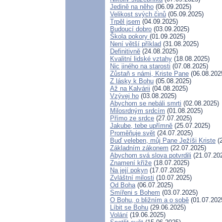
Jedině na něho
(06.09.2025)
Velikost svých činů
(05.09.2025)
Trpěl jsem
(04.09.2025)
Budoucí dobro
(03.09.2025)
Škola pokory
(01.09.2025)
Není větší příklad
(31.08.2025)
Definitivně
(24.08.2025)
Kvalitní lidské vztahy
(18.08.2025)
Nic jiného na starosti
(07.08.2025)
Zůstaň s námi, Kriste Pane
(06.08.202
Z lásky k Bohu
(05.08.2025)
Až na Kalvárii
(04.08.2025)
Vzývej ho
(03.08.2025)
Abychom se nebáli smrti
(02.08.2025)
Milosrdným srdcím
(01.08.2025)
Přímo ze srdce
(27.07.2025)
Jakube, tebe upřímně
(25.07.2025)
Proměňuje svět
(24.07.2025)
Buď veleben, můj Pane Ježíši Kriste
(2
Základním zákonem
(22.07.2025)
Abychom svá slova potvrdili
(21.07.20
Znamení kříže
(18.07.2025)
Na její pokyn
(17.07.2025)
Zvláštní milosti
(10.07.2025)
Od Boha
(06.07.2025)
Smířeni s Bohem
(03.07.2025)
O Bohu, o bližním a o sobě
(01.07.202
Líbit se Bohu
(29.06.2025)
Volání
(19.06.2025)