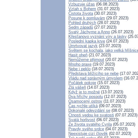
Vzbuzuje úžas
(06.08.2023)
Vztah s Bohem
(31.07.2023)
Čistota života
(30.07.2023)
Posune k pomluvám
(29.07.2023)
Pohled druhých
(28.07.2023)
Sedm západů
(27.07.2023)
Svatý Jáchyme a Anno
(26.07.2023)
Křesťanovo vyznání víry a lásky
(25.0
Poslední kapka krve
(24.07.2023)
Umrtvovat jazyk
(23.07.2023)
Světem se kochala, jako velká hříšnic
Hasit oheň
(21.07.2023)
Nemůžeme přijmout
(20.07.2023)
Mnoho praxe
(19.07.2023)
Nebe i peklo
(18.07.2023)
Představa blížícího se nebe
(17.07.20
Vládu nad správným úmyslem
(16.07.
Počátek pokoje
(15.07.2023)
Zlá vášeň
(14.07.2023)
Když je to možné
(13.07.2023)
Dva hříchy pospolu
(12.07.2023)
Osamocený ostrov
(11.07.2023)
Čas rychle utíká
(09.07.2023)
Dokonalé odevzdání se
(08.07.2023)
Ctnosti vedou ke svatosti
(07.07.2023)
Svatá horlivost
(06.07.2023)
Ze života svatého Cyrila
(05.07.2023)
Pravdy svého srdce
(04.07.2023)
Neexistuje cizí člověk
(02.07.2023)