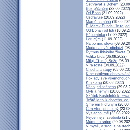
Setrvávat s Bohem
(23.09
Bez přičinění
(22.09.2022)
Od Boha
(21.09.2022)
Uzdravuje
(20.09.2022)
Marně namáhá
(19.09.202
P. Marek Dunda: Je to jed
Od Boha i od lidí
(18.09.2
Připomínka
(17.09.2022)
I druhým
(11.09.2022)
Na pomoc slova
(09.09.20
Maria na svět přichází
(08
Rytmus lidského života
(0
Veliká bída
(06.09.2022)
Miluji Ti, můj Bože
(05.09
Víra roste
(04.09.2022)
Chodila a stopy
(03.09.20
K neustálému obnovování
Poklady své všemohoucno
K nikomu
(30.08.2022)
Něco jedinečného
(29.08.
Mýlí a nemýlí
(28.08.2022
Skřítek Kostelníček: Evang
Ještě je tolik dobrého, co
Směrem k druhým
(26.08.
Čím více jsi mocný
(23.08
Vyslechni mě
(22.08.2022
Nejcennější svoboda
(21.
Máme to srdce
(20.08.202
V mysli, v srdci a na rtec