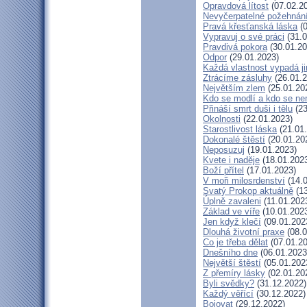
Opravdová lítost
(07.02.2
Nevyčerpatelné požehnán
Pravá křesťanská láska
(0
Vypravuj o své práci
(31.0
Pravdivá pokora
(30.01.20
Odpor
(29.01.2023)
Každá vlastnost vypadá j
Ztrácíme zásluhy
(26.01.2
Největším zlem
(25.01.20
Kdo se modlí a kdo se ne
Přináší smrt duši i tělu
(23
Okolnosti
(22.01.2023)
Starostlivost láska
(21.01
Dokonalé štěstí
(20.01.20
Neposuzuj
(19.01.2023)
Kvete i naděje
(18.01.202
Boží přítel
(17.01.2023)
V moři milosrdenství
(14.0
Svatý Prokop aktuálně
(13
Úplně zavaleni
(11.01.202
Základ ve víře
(10.01.202
Jen když klečí
(09.01.202
Dlouhá životní praxe
(08.0
Co je třeba dělat
(07.01.20
Dnešního dne
(06.01.2023
Největší štěstí
(05.01.202
Z přemíry lásky
(02.01.20
Byli svědky?
(31.12.2022)
Každý věřící
(30.12.2022)
Bojovat
(29.12.2022)