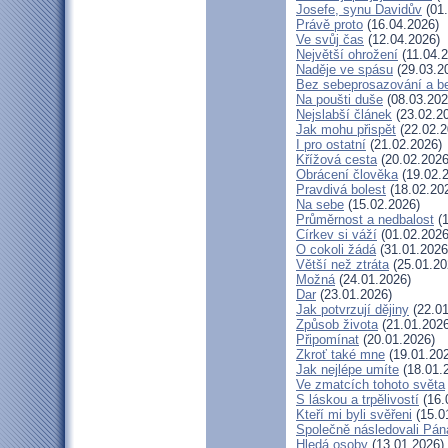
Josefe, synu Davidův
(01.
Právě proto
(16.04.2026)
Ve svůj čas
(12.04.2026)
Největší ohrožení
(11.04.2
Naděje ve spásu
(29.03.2
Bez sebeprosazování a be
Na poušti duše
(08.03.202
Nejslabší článek
(23.02.2
Jak mohu přispět
(22.02.2
I pro ostatní
(21.02.2026)
Křížová cesta
(20.02.2026
Obrácení člověka
(19.02.
Pravdivá bolest
(18.02.20
Na sebe
(15.02.2026)
Průměrnost a nedbalost
(1
Církev si váží
(01.02.2026
O cokoli žádá
(31.01.2026
Větší než ztráta
(25.01.20
Možná
(24.01.2026)
Dar
(23.01.2026)
Jak potvrzují dějiny
(22.01
Způsob života
(21.01.2026
Připomínat
(20.01.2026)
Zkroť také mne
(19.01.20
Jak nejlépe umíte
(18.01.
Ve zmatcích tohoto světa
S láskou a trpělivostí
(16.
Kteří mi byli svěřeni
(15.0
Společně následovali Pán
Hledá osoby
(13.01.2026)