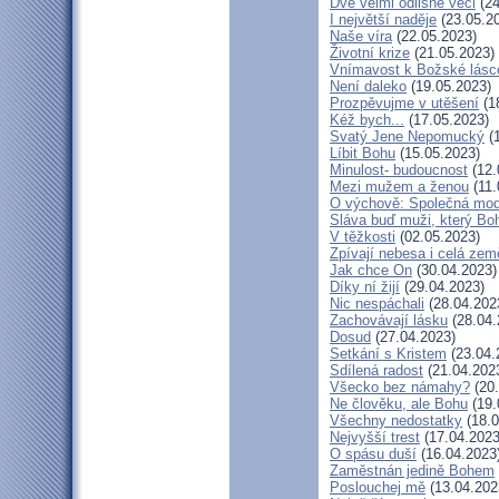
Dvě velmi odlišné věci
(24
I největší naděje
(23.05.2
Naše víra
(22.05.2023)
Životní krize
(21.05.2023)
Vnímavost k Božské lásce
Není daleko
(19.05.2023)
Prozpěvujme v utěšení
(1
Kéž bych...
(17.05.2023)
Svatý Jene Nepomucký
(1
Líbit Bohu
(15.05.2023)
Minulost- budoucnost
(12.
Mezi mužem a ženou
(11.
O výchově: Společná modli
Sláva buď muži, který Boh
V těžkosti
(02.05.2023)
Zpívají nebesa i celá zem
Jak chce On
(30.04.2023)
Díky ní žijí
(29.04.2023)
Nic nespáchali
(28.04.202
Zachovávají lásku
(28.04.
Dosud
(27.04.2023)
Setkání s Kristem
(23.04.
Sdílená radost
(21.04.202
Všecko bez námahy?
(20.
Ne člověku, ale Bohu
(19.
Všechny nedostatky
(18.0
Nejvyšší trest
(17.04.2023
O spásu duší
(16.04.2023
Zaměstnán jedině Bohem
Poslouchej mě
(13.04.202