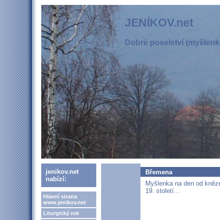
JENÍKOV.net
Dobré poselství (myšlenka
jenikov.net
Břemena
nabízí:
Myšlenka na den od kněz
19. století...
Hlavní strana
www.jenikov.net
Liturgický rok