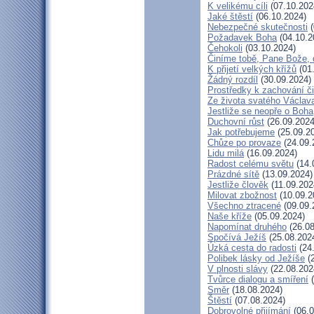
K velikému cíli
(07.10.202
Jaké štěstí
(06.10.2024)
Nebezpečné skutečnosti
(
Požadavek Boha
(04.10.2
Čehokoli
(03.10.2024)
Činíme tobě, Pane Bože, 
K přijetí velkých křížů
(01
Žádný rozdíl
(30.09.2024)
Prostředky k zachování či
Ze života svatého Václav
Jestliže se neopře o Boha
Duchovní růst
(26.09.2024
Jak potřebujeme
(25.09.2
Chůze po provaze
(24.09.
Lidu milá
(16.09.2024)
Radost celému světu
(14.
Prázdné sítě
(13.09.2024)
Jestliže člověk
(11.09.202
Milovat zbožnost
(10.09.2
Všechno ztracené
(09.09.
Naše kříže
(05.09.2024)
Napomínat druhého
(26.08
Spočívá Ježíš
(25.08.202
Úzká cesta do radosti
(24
Polibek lásky od Ježíše
(2
V plnosti slávy
(22.08.202
Tvůrce dialogu a smíření
(
Směr
(18.08.2024)
Štěstí
(07.08.2024)
Dobrovolné přijímání
(06.0