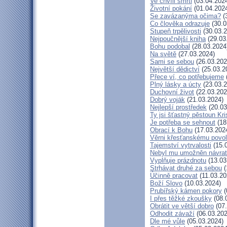
Ve chvíli smrti
(03.04.202
Životní pokání
(01.04.202
Se zavázanýma očima?
(
Co člověka odrazuje
(30.0
Stupeň trpělivosti
(30.03.2
Nejpoučnější kniha
(29.03
Bohu podobal
(28.03.2024
Na světě
(27.03.2024)
Sami se sebou
(26.03.202
Největší dědictví
(25.03.2
Přece ví, co potřebujeme
Plný lásky a úcty
(23.03.2
Duchovní život
(22.03.202
Dobrý voják
(21.03.2024)
Nejlepší prostředek
(20.03
Ty jsi šťastný pěstoun Kr
Je potřeba se sehnout
(18
Obrací k Bohu
(17.03.202
Věrni křesťanskému povol
Tajemství vytrvalosti
(15.
Nebyl mu umožněn návrat
Vyplňuje prázdnotu
(13.03
Strhávat druhé za sebou
(
Účinně pracovat
(11.03.20
Boží Slovo
(10.03.2024)
Prubířský kámen pokory
(
I přes těžké zkoušky
(08.
Obrátit ve větší dobro
(07.
Odhodit závaží
(06.03.202
Dle mé vůle
(05.03.2024)