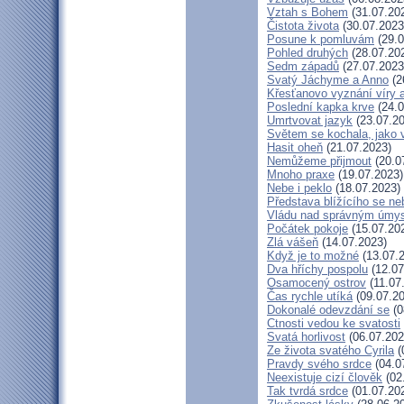
Vztah s Bohem
(31.07.20
Čistota života
(30.07.2023
Posune k pomluvám
(29.0
Pohled druhých
(28.07.20
Sedm západů
(27.07.2023
Svatý Jáchyme a Anno
(2
Křesťanovo vyznání víry 
Poslední kapka krve
(24.0
Umrtvovat jazyk
(23.07.20
Světem se kochala, jako v
Hasit oheň
(21.07.2023)
Nemůžeme přijmout
(20.0
Mnoho praxe
(19.07.2023)
Nebe i peklo
(18.07.2023)
Představa blížícího se ne
Vládu nad správným úmy
Počátek pokoje
(15.07.20
Zlá vášeň
(14.07.2023)
Když je to možné
(13.07.
Dva hříchy pospolu
(12.07
Osamocený ostrov
(11.07
Čas rychle utíká
(09.07.20
Dokonalé odevzdání se
(0
Ctnosti vedou ke svatosti
Svatá horlivost
(06.07.202
Ze života svatého Cyrila
(
Pravdy svého srdce
(04.0
Neexistuje cizí člověk
(02
Tak tvrdá srdce
(01.07.20