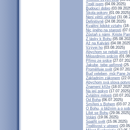
Trpěl jsem
(04.09.2025)
Budoucí dobro
(03.09.202
Škola pokory
(01.09.2025)
Není větší příklad
(31.08.
Definitivně
(24.08.2025)
Kvalitní lidské vztahy
(18.
Nic jiného na starosti
(07.
Zůstaň s námi, Kriste Pa
Z lásky k Bohu
(05.08.202
Až na Kalvárii
(04.08.2025
Vzývej ho
(03.08.2025)
Abychom se nebáli smrti
(
Milosrdným srdcím
(01.08
Přímo ze srdce
(27.07.20
Jakube, tebe upřímně
(25.
Proměňuje svět
(24.07.20
Buď veleben, můj Pane Je
Základním zákonem
(22.0
Abychom svá slova potvrdi
Znamení kříže
(18.07.202
Na její pokyn
(17.07.2025)
Zvláštní milosti
(10.07.20
Od Boha
(06.07.2025)
Smířeni s Bohem
(03.07.2
O Bohu, o bližním a o so
Líbit se Bohu
(29.06.2025
Volání
(19.06.2025)
Spatřit svět
(15.06.2025)
Trpělivost v utrpení
(20.05