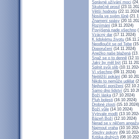
Správné užívání moci
(24.
Skutečně prosil
(23.11.20
Větší hodnotu
(22.11.2024
Nosila ve svém lůně
(21.1
Znamení spásy
(20.11.20
Rozjímání
(19.11.2024)
Povýšená nade všechno
(
Vzácný dar
(17.11.2024)
K lidskému životu
(16.11.
Neodloučit se od Tebe
(15
Doporučení
(14.11.2024)
Anežko naše blažená
(13.
Snaž se o to denně
(12.11
Jaký by měl být
(11.11.20
Splnit svůj slib
(10.11.202
Ví všechno
(09.11.2024)
Nejtěžší pokání
(30.10.20
Nikdo to nemůže udělat
(2
Nejhorší ponížení
(22.10.
Samo dno lidství
(21.10.2
Boží láska
(17.10.2024)
Pluh bolesti
(16.10.2024)
Drobné zlosti
(15.10.2024)
Boží vůle
(14.10.2024)
Vytrvale modlí
(13.10.202
Bázeň Boží
(12.10.2024)
Nerad se v něčem angažu
Najmout vraha
(10.10.202
Stezky pokory
(09.10.202
Kritika druhých
(08.10.202