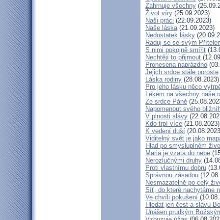
Zahrnuje všechny
(26.09.
Život víry
(25.09.2023)
Naši práci
(22.09.2023)
Naše láska
(21.09.2023)
Nedostatek lásky
(20.09.2
Raduj se se svým Přítele
S nimi pokojně smířit
(13.
Nechtějí to přijmout
(12.09
Pronesena naprázdno
(03.
Jejich srdce stále poroste
Láska rodiny
(28.08.2023)
Pro jeho lásku něco vytrp
Lékem na všechny naše r
Ze srdce Páně
(25.08.202
Napomenout svého bližní
V plnosti slávy
(22.08.202
Kdo trpí více
(21.08.2023)
K vedení duší
(20.08.2023
Viditelný svět je jako map
Hlad po smysluplném živo
Maria je vzata do nebe
(15
Nerozlučnými druhy
(14.0
Proti vlastnímu dobru
(13.
Správnou zásadou
(12.08
Nesmazatelně po celý živ
Síť, do které nachytáme n
Ve chvíli pokušení
(10.08
Hledat jen čest a slávu B
Unášen prudkým Božský
Vzbuzuje úžas
(06.08.202