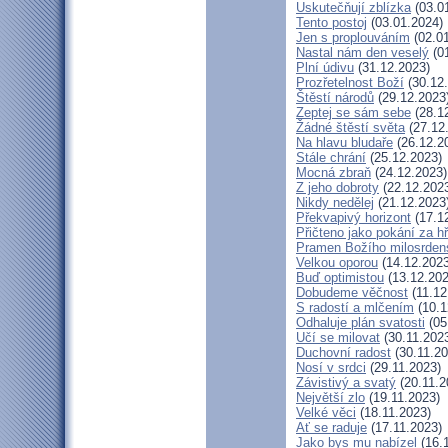
Uskutečňují zblízka
(03.0
Tento postoj
(03.01.2024)
Jen s proplouváním
(02.01
Nastal nám den veselý
(01
Plní údivu
(31.12.2023)
Prozřetelnost Boží
(30.12
Štěstí národů
(29.12.2023
Zeptej se sám sebe
(28.1
Žádné štěstí světa
(27.12
Na hlavu bludaře
(26.12.2
Stále chrání
(25.12.2023)
Mocná zbraň
(24.12.2023)
Z jeho dobroty
(22.12.202
Nikdy nedělej
(21.12.2023
Překvapivý horizont
(17.1
Přičteno jako pokání za h
Pramen Božího milosrden
Velkou oporou
(14.12.2023
Buď optimistou
(13.12.202
Dobudeme věčnost
(11.12
S radostí a mlčením
(10.1
Odhaluje plán svatosti
(05
Učí se milovat
(30.11.202
Duchovní radost
(30.11.20
Nosí v srdci
(29.11.2023)
Závistivý a svatý
(20.11.2
Největší zlo
(19.11.2023)
Velké věci
(18.11.2023)
Ať se raduje
(17.11.2023)
Jako bys mu nabízel
(16.