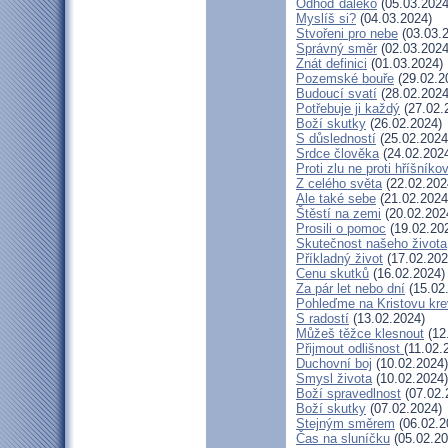
Odhoď daleko
(05.03.2024
Myslíš si?
(04.03.2024)
Stvořeni pro nebe
(03.03.
Správný směr
(02.03.2024
Znát definici
(01.03.2024)
Pozemské bouře
(29.02.2
Budoucí svatí
(28.02.2024
Potřebuje ji každý
(27.02.
Boží skutky
(26.02.2024)
S důsledností
(25.02.2024
Srdce člověka
(24.02.202
Proti zlu ne proti hříšníkov
Z celého světa
(22.02.202
Ale také sebe
(21.02.2024
Štěstí na zemi
(20.02.202
Prosili o pomoc
(19.02.20
Skutečnost našeho života
Příkladný život
(17.02.202
Cenu skutků
(16.02.2024)
Za pár let nebo dní
(15.02
Pohleďme na Kristovu kre
S radostí
(13.02.2024)
Můžeš těžce klesnout
(12
Přijmout odlišnost
(11.02.
Duchovní boj
(10.02.2024)
Smysl života
(10.02.2024)
Boží spravedlnost
(07.02.
Boží skutky
(07.02.2024)
Stejným směrem
(06.02.2
Čas na sluníčku
(05.02.20