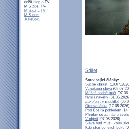
další blog o TV-
MIS
zde
,
TV-
MIS.cz
a
TV-
MIS.com
,
JukeBox
.
Sdílet
Související články:
Suché chrastí
(10.07.2026
Vznešená slova
(08.07.20
Můžeš hodně trpět
(07.06
Nyní i navěky
(31.05.2026
Zakořenit v modlitbě
(30.0
Otcova láska
(17.05.2026
Pod Božím pohledem
(14.
Přimluv se za nás u svéh
V objetí
(07.05.2026)
Sláva buď muži, který slo
Kdo stojí po jejich boku
(0