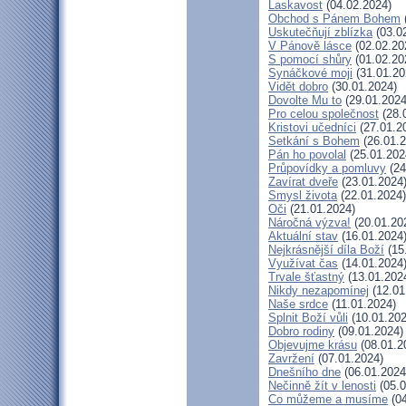
Laskavost
(04.02.2024)
Obchod s Pánem Bohem
Uskutečňují zblízka
(03.0
V Pánově lásce
(02.02.20
S pomocí shůry
(01.02.20
Synáčkové moji
(31.01.20
Vidět dobro
(30.01.2024)
Dovolte Mu to
(29.01.2024
Pro celou společnost
(28.
Kristovi učedníci
(27.01.2
Setkání s Bohem
(26.01.2
Pán ho povolal
(25.01.202
Průpovídky a pomluvy
(24
Zavírat dveře
(23.01.2024
Smysl života
(22.01.2024)
Oči
(21.01.2024)
Náročná výzva!
(20.01.20
Aktuální stav
(16.01.2024
Nejkrásnější díla Boží
(15
Využívat čas
(14.01.2024
Trvale šťastný
(13.01.202
Nikdy nezapomínej
(12.01
Naše srdce
(11.01.2024)
Splnit Boží vůli
(10.01.202
Dobro rodiny
(09.01.2024)
Objevujme krásu
(08.01.2
Zavržení
(07.01.2024)
Dnešního dne
(06.01.2024
Nečinně žít v lenosti
(05.0
Co můžeme a musíme
(04