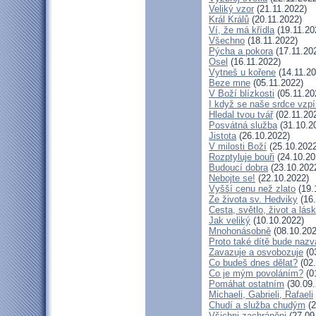
Veliký vzor
(21.11.2022)
Král Králů
(20.11.2022)
Ví, že má křídla
(19.11.20
Všechno
(18.11.2022)
Pýcha a pokora
(17.11.20
Osel
(16.11.2022)
Vytneš u kořene
(14.11.20
Beze mne
(05.11.2022)
V Boží blízkosti
(05.11.20
I když se naše srdce vzpí
Hledal tvou tvář
(02.11.20
Posvátná služba
(31.10.2
Jistota
(26.10.2022)
V milosti Boží
(25.10.2022
Rozptyluje bouři
(24.10.20
Budoucí dobra
(23.10.202
Nebojte se!
(22.10.2022)
Vyšší cenu než zlato
(19.
Ze života sv. Hedviky
(16.
Cesta, světlo, život a lás
Jak veliký
(10.10.2022)
Mnohonásobně
(08.10.202
Proto také dítě bude naz
Zavazuje a osvobozuje
(0
Co budeš dnes dělat?
(02.
Co je mým povoláním?
(0
Pomáhat ostatním
(30.09.
Michaeli, Gabrieli, Rafaeli
Chudí a služba chudým
(2
Všichni zachráněni
(27.09