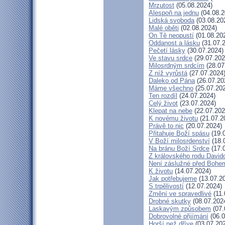
Mrzutost
(05.08.2024)
Alespoň na jednu
(04.08.2
Lidská svoboda
(03.08.20
Malé oběti
(02.08.2024)
On Tě neopustí
(01.08.20
Oddanost a lásku
(31.07.
Pečetí lásky
(30.07.2024)
Ve stavu srdce
(29.07.202
Milosrdným srdcím
(28.07
Z níž vyrůstá
(27.07.2024
Daleko od Pána
(26.07.20
Máme všechno
(25.07.20
Ten rozdíl
(24.07.2024)
Celý život
(23.07.2024)
Klepat na nebe
(22.07.202
K novému životu
(21.07.2
Právě to nic
(20.07.2024)
Přitahuje Boží spásu
(19.
V Boží milosrdenství
(18.
Na bránu Boží Srdce
(17.
Z královského rodu David
Není záslužné před Bohe
K životu
(14.07.2024)
Jak potřebujeme
(13.07.2
S trpělivostí
(12.07.2024)
Změní ve spravedlivé
(11.
Drobné skutky
(08.07.202
Laskavým způsobem
(07.
Dobrovolné přijímání
(06.0
Horší než dříve
(03.07.20