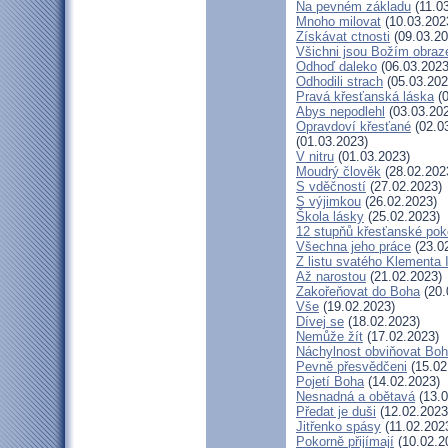
Na pevném základu
(11.0
Mnoho milovat
(10.03.202
Získávat ctnosti
(09.03.20
Všichni jsou Božím obra
Odhoď daleko
(06.03.2023
Odhodili strach
(05.03.202
Pravá křesťanská láska
(0
Abys nepodlehl
(03.03.20
Opravdoví křesťané
(02.0
(01.03.2023)
V nitru
(01.03.2023)
Moudrý člověk
(28.02.202
S vděčností
(27.02.2023)
S výjimkou
(26.02.2023)
Škola lásky
(25.02.2023)
12 stupňů křesťanské pok
Všechna jeho práce
(23.0
Z listu svatého Klementa I
Až narostou
(21.02.2023)
Zakořeňovat do Boha
(20.
Vše
(19.02.2023)
Dívej se
(18.02.2023)
Nemůže žít
(17.02.2023)
Náchylnost obviňovat Bo
Pevně přesvědčeni
(15.02
Pojetí Boha
(14.02.2023)
Nesnadná a obětavá
(13.0
Předat je duši
(12.02.2023
Jitřenko spásy
(11.02.202
Pokorně přijímají
(10.02.2