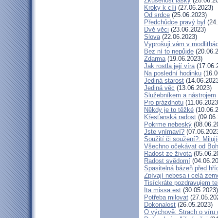
Zkušenost lásky
(28.06.2
Kroky k cíli
(27.06.2023)
Od srdce
(25.06.2023)
Předchůdce pravý byl
(24.
Dvě věci
(23.06.2023)
Slova
(22.06.2023)
Vyprošuji vám v modlitbá
Bez ní to nepůjde
(20.06.
Zdarma
(19.06.2023)
Jak rostla její víra
(17.06.
Na poslední hodinku
(16.0
Jediná starost
(14.06.2023
Jediná věc
(13.06.2023)
Služebníkem a nástrojem
Pro prázdnotu
(11.06.2023
Někdy je to těžké
(10.06.
Křesťanská radost
(09.06.
Pokrme nebeský
(08.06.2
Jste vnímaví?
(07.06.202
Soužití či soužení?: Milují
Všechno očekávat od Bo
Radost ze života
(05.06.2
Radost svědomí
(04.06.20
Spasitelná bázeň před hř
Zpívají nebesa i celá zem
Tisíckráte pozdravujem te
Ita missa est
(30.05.2023)
Potřeba milovat
(27.05.20
Dokonalost
(26.05.2023)
O výchově: Strach o víru d