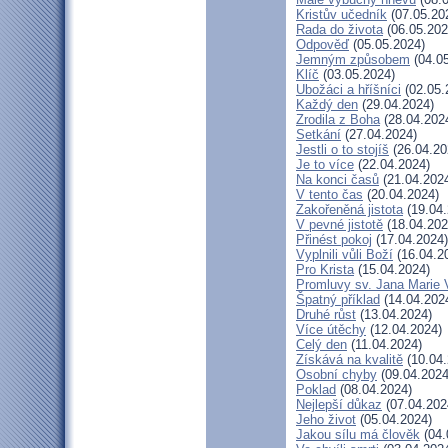
Kristův učedník
(07.05.20
Rada do života
(06.05.202
Odpověď
(05.05.2024)
Jemným způsobem
(04.05
Klíč
(03.05.2024)
Ubožáci a hříšníci
(02.05.
Každý den
(29.04.2024)
Zrodila z Boha
(28.04.202
Setkání
(27.04.2024)
Jestli o to stojíš
(26.04.20
Je to více
(22.04.2024)
Na konci časů
(21.04.202
V tento čas
(20.04.2024)
Zakořeněná jistota
(19.04.
V pevné jistotě
(18.04.202
Přinést pokoj
(17.04.2024)
Vyplnili vůli Boží
(16.04.2
Pro Krista
(15.04.2024)
Promluvy sv. Jana Marie V
Špatný příklad
(14.04.202
Druhé růst
(13.04.2024)
Více útěchy
(12.04.2024)
Celý den
(11.04.2024)
Získává na kvalitě
(10.04.
Osobní chyby
(09.04.2024
Poklad
(08.04.2024)
Nejlepší důkaz
(07.04.202
Jeho život
(05.04.2024)
Jakou sílu má člověk
(04.