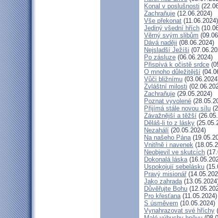
Konal v poslušnosti
(22.06
Zachraňuje
(12.06.2024)
Vše překonat
(11.06.2024)
Jediný všední hřích
(10.06
Věrný svým slibům
(09.06
Dává naději
(08.06.2024)
Nejsladší Ježíši
(07.06.20
Po zásluze
(06.06.2024)
Přispívá k očistě srdce
(0
O mnoho důležitější
(04.0
Vůči bližnímu
(03.06.2024
Zvláštní milosti
(02.06.20
Zachraňuje
(29.05.2024)
Poznat vyvolené
(28.05.2
Přijímá stále novou sílu
(2
Závažnější a těžší
(26.05
Děláš-li to z lásky
(25.05.
Nezahálí
(20.05.2024)
Na našeho Pána
(19.05.2
Vnitřně i navenek
(18.05.2
Neobjevil ve skutcích
(17.
Dokonalá láska
(16.05.20
Uspokojují sebelásku
(15.
Pravý misionář
(14.05.202
Jako zahrada
(13.05.2024
Důvěřujte Bohu
(12.05.20
Pro křesťana
(11.05.2024)
S úsměvem
(10.05.2024)
Vynahrazovat své hříchy
(
Malé výbuchy hněvu
(08.0