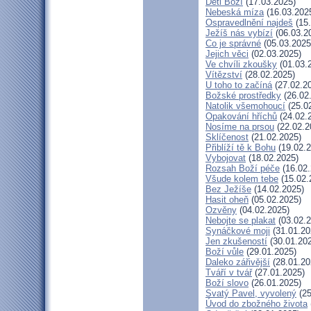
Děti Boží
(17.03.2025)
Nebeská míza
(16.03.202
Ospravedlnění najdeš
(15.
Ježíš nás vybízí
(06.03.2
Co je správné
(05.03.2025
Jejich věci
(02.03.2025)
Ve chvíli zkoušky
(01.03.
Vítězství
(28.02.2025)
U toho to začíná
(27.02.2
Božské prostředky
(26.02
Natolik všemohoucí
(25.0
Opakování hříchů
(24.02.
Nosíme na prsou
(22.02.2
Sklíčenost
(21.02.2025)
Přiblíží tě k Bohu
(19.02.2
Vybojovat
(18.02.2025)
Rozsah Boží péče
(16.02.
Všude kolem tebe
(15.02.
Bez Ježíše
(14.02.2025)
Hasit oheň
(05.02.2025)
Ozvěny
(04.02.2025)
Nebojte se plakat
(03.02.2
Synáčkové moji
(31.01.20
Jen zkušeností
(30.01.20
Boží vůle
(29.01.2025)
Daleko zářivější
(28.01.20
Tváří v tvář
(27.01.2025)
Boží slovo
(26.01.2025)
Svatý Pavel, vyvolený
(25
Úvod do zbožného života