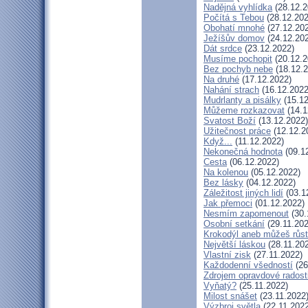
Nadějná vyhlídka
(28.12.2
Počítá s Tebou
(28.12.202
Obohatí mnohé
(27.12.20
Ježíšův domov
(24.12.20
Dát srdce
(23.12.2022)
Musíme pochopit
(20.12.2
Bez pochyb nebe
(18.12.2
Na druhé
(17.12.2022)
Nahání strach
(16.12.2022
Mudrlanty a pisálky
(15.12
Můžeme rozkazovat
(14.1
Svatost Boží
(13.12.2022)
Užitečnost práce
(12.12.2
Když...
(11.12.2022)
Nekonečná hodnota
(09.1
Cesta
(06.12.2022)
Na kolenou
(05.12.2022)
Bez lásky
(04.12.2022)
Záležitost jiných lidí
(03.1
Jak přemoci
(01.12.2022)
Nesmím zapomenout
(30.
Osobní setkání
(29.11.202
Krokodýl aneb můžeš růst:
Největší láskou
(28.11.20
Vlastní zisk
(27.11.2022)
Každodenní všedností
(26
Zdrojem opravdové radosti
Vyňatý?
(25.11.2022)
Milost snášet
(23.11.2022
Výzbroj světla
(22.11.2022