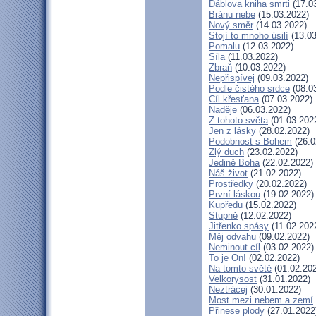
Ďáblova kniha smrti
(17.0
Bránu nebe
(15.03.2022)
Nový směr
(14.03.2022)
Stojí to mnoho úsilí
(13.03
Pomalu
(12.03.2022)
Síla
(11.03.2022)
Zbraň
(10.03.2022)
Nepřispívej
(09.03.2022)
Podle čistého srdce
(08.0
Cíl křesťana
(07.03.2022)
Naděje
(06.03.2022)
Z tohoto světa
(01.03.202
Jen z lásky
(28.02.2022)
Podobnost s Bohem
(26.0
Zlý duch
(23.02.2022)
Jedině Boha
(22.02.2022)
Náš život
(21.02.2022)
Prostředky
(20.02.2022)
První láskou
(19.02.2022)
Kupředu
(15.02.2022)
Stupně
(12.02.2022)
Jitřenko spásy
(11.02.202
Měj odvahu
(09.02.2022)
Neminout cíl
(03.02.2022)
To je On!
(02.02.2022)
Na tomto světě
(01.02.20
Velkorysost
(31.01.2022)
Neztrácej
(30.01.2022)
Most mezi nebem a zemí
Přinese plody
(27.01.2022