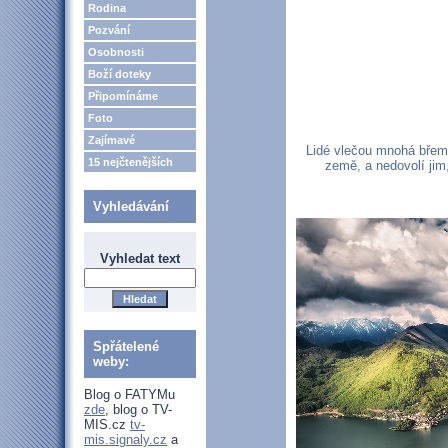
Rodina
Pozvání
Osobnosti
Boží doteky
Připomínáme
Foto
Zajímavé
Lidé vlečou mnohá břeme
15 nejčtenějších
země, a nedovolí jim, 
Vyhledávání
Vyhledat text
Spřátelené
weby:
Blog o FATYMu
zde
, blog o TV-
MIS.cz
tv-
mis.signaly.cz
a