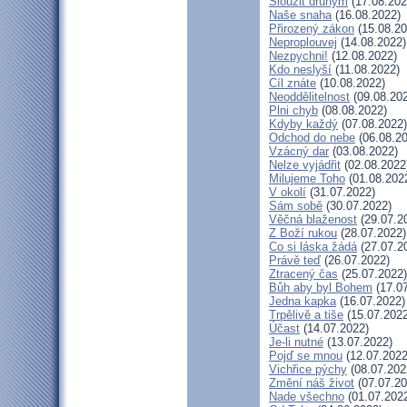
Sloužit druhým
(17.08.202
Naše snaha
(16.08.2022)
Přirozený zákon
(15.08.20
Neproplouvej
(14.08.2022)
Nezpychni!
(12.08.2022)
Kdo neslyší
(11.08.2022)
Cíl znáte
(10.08.2022)
Neoddělitelnost
(09.08.20
Plni chyb
(08.08.2022)
Kdyby každý
(07.08.2022)
Odchod do nebe
(06.08.20
Vzácný dar
(03.08.2022)
Nelze vyjádřit
(02.08.2022
Milujeme Toho
(01.08.202
V okolí
(31.07.2022)
Sám sobě
(30.07.2022)
Věčná blaženost
(29.07.2
Z Boží rukou
(28.07.2022)
Co si láska žádá
(27.07.2
Právě teď
(26.07.2022)
Ztracený čas
(25.07.2022)
Bůh aby byl Bohem
(17.07
Jedna kapka
(16.07.2022)
Trpělivě a tiše
(15.07.2022
Účast
(14.07.2022)
Je-li nutné
(13.07.2022)
Pojď se mnou
(12.07.2022
Vichřice pýchy
(08.07.202
Změní náš život
(07.07.20
Nade všechno
(01.07.202