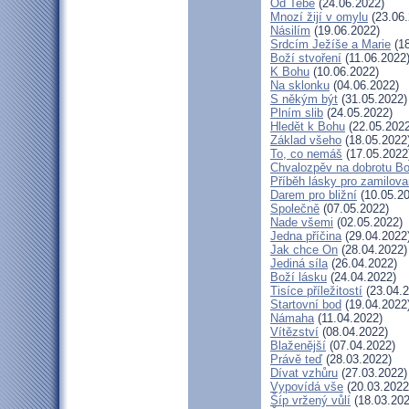
Od Tebe
(24.06.2022)
Mnozí žijí v omylu
(23.06.
Násilím
(19.06.2022)
Srdcím Ježíše a Marie
(18
Boží stvoření
(11.06.2022
K Bohu
(10.06.2022)
Na sklonku
(04.06.2022)
S někým být
(31.05.2022)
Plním slib
(24.05.2022)
Hledět k Bohu
(22.05.2022
Základ všeho
(18.05.2022
To, co nemáš
(17.05.2022
Chvalozpěv na dobrotu B
Příběh lásky pro zamilov
Darem pro bližní
(10.05.20
Společně
(07.05.2022)
Nade všemi
(02.05.2022)
Jedna příčina
(29.04.2022
Jak chce On
(28.04.2022)
Jediná síla
(26.04.2022)
Boží lásku
(24.04.2022)
Tisíce příležitostí
(23.04.2
Startovní bod
(19.04.2022
Námaha
(11.04.2022)
Vítězství
(08.04.2022)
Blaženější
(07.04.2022)
Právě teď
(28.03.2022)
Dívat vzhůru
(27.03.2022)
Vypovídá vše
(20.03.2022
Šíp vržený vůlí
(18.03.202