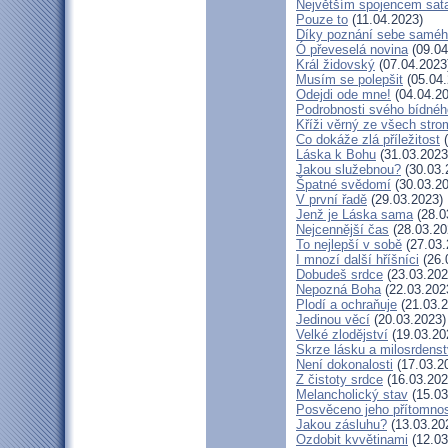
Největším spojencem sat
Pouze to
(11.04.2023)
Díky poznání sebe samé
Ó převeselá novina
(09.04
Král židovský
(07.04.2023
Musím se polepšit
(05.04.
Odejdi ode mne!
(04.04.20
Podrobnosti svého bídnéh
Kříži věrný ze všech stro
Co dokáže zlá příležitost
(
Láska k Bohu
(31.03.2023
Jakou služebnou?
(30.03.
Špatné svědomí
(30.03.20
V první řadě
(29.03.2023)
Jenž je Láska sama
(28.0
Nejcennější čas
(28.03.20
To nejlepší v sobě
(27.03.
I mnozí další hříšníci
(26.
Dobudeš srdce
(23.03.202
Nepozná Boha
(22.03.202
Plodí a ochraňuje
(21.03.2
Jedinou věcí
(20.03.2023)
Velké zlodějství
(19.03.20
Skrze lásku a milosrdenst
Není dokonalosti
(17.03.2
Z čistoty srdce
(16.03.202
Melancholický stav
(15.03
Posvěceno jeho přítomnos
Jakou zásluhu?
(13.03.20
Ozdobit kvvětinami
(12.03