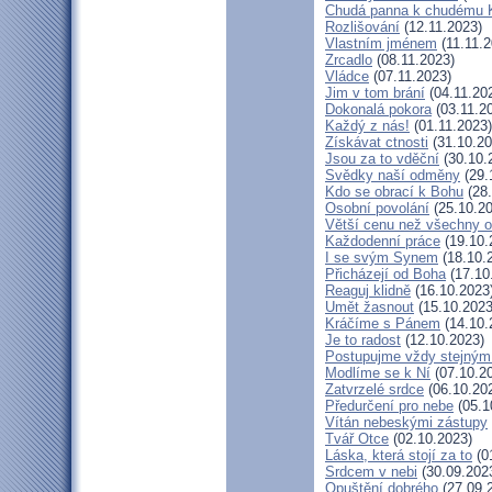
Chudá panna k chudému K
Rozlišování
(12.11.2023)
Vlastním jménem
(11.11.2
Zrcadlo
(08.11.2023)
Vládce
(07.11.2023)
Jim v tom brání
(04.11.20
Dokonalá pokora
(03.11.2
Každý z nás!
(01.11.2023)
Získávat ctnosti
(31.10.20
Jsou za to vděční
(30.10.
Svědky naší odměny
(29.
Kdo se obrací k Bohu
(28.
Osobní povolání
(25.10.20
Větší cenu než všechny o
Každodenní práce
(19.10.
I se svým Synem
(18.10.
Přicházejí od Boha
(17.10
Reaguj klidně
(16.10.2023
Umět žasnout
(15.10.2023
Kráčíme s Pánem
(14.10.
Je to radost
(12.10.2023)
Postupujme vždy stejný
Modlíme se k Ní
(07.10.2
Zatvrzelé srdce
(06.10.20
Předurčení pro nebe
(05.1
Vítán nebeskými zástupy
Tvář Otce
(02.10.2023)
Láska, která stojí za to
(0
Srdcem v nebi
(30.09.202
Opuštění dobrého
(27.09.