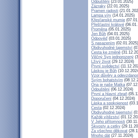
Odpuštění
(23.01.2025)
Zázraky
(22.01.2025)
Pramen radosti
(21.01.202
Lampa víry
(14.01.2025)
Křesťanské mumie
(07.01
Přešťastní králové
(06.01.
Proměna
(05.01.2025)
Jen Bůh
(04.01.2025)
Odpověď
(03.01.2025)
S nasazením
(02.01.2025
Obdivuhodné tajemství
(0
Cesta ke změně
(31.12.20
Věčný Syn jednorozený
(3
Lživý život
(29.12.2024)
První svědectví
(11.12.20
Láskou je Bůh
(10.12.202
Vzor důvěry a odevzdanos
Svým bohatstvím
(08.12.
Ona je naše Matka
(07.12
Odpuštění
(06.12.2024)
První a hlavní zbraň
(05.1
Doporučení
(04.12.2024)
Láska a spokojenost
(03.1
Cesta
(02.12.2024)
Obdivuhodné tajemství
(0
Každé vítězství
(01.12.20
V Jeho přítomnosti
(30.11
Skvosty a cetky
(29.11.20
Za všechno děkovat
(28.1
Mnoho dát
(27.11.2024)