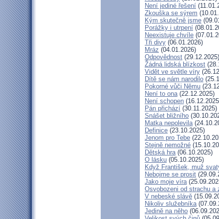
Není jediné řešení
(11.01.
Zkouška se sýrem
(10.01
Kým skutečně jsme
(09.0
Porážky i utrpení
(08.01.2
Neexistuje chvíle
(07.01.2
Tři divy
(06.01.2026)
Mráz
(04.01.2026)
Odpovědnost
(29.12.2025
Žádná lidská blízkost
(28.
Vidět ve světle víry
(26.12
Dítě se nám narodilo
(25.1
Pokorné vůči Němu
(23.12
Není to ona
(22.12.2025)
Není schopen
(16.12.2025
Pán přichází
(30.11.2025)
Snášet bližního
(30.10.20
Matka nepolevila
(24.10.2
Definice
(23.10.2025)
Jenom pro Tebe
(22.10.20
Stejně nemožné
(15.10.20
Dětská hra
(06.10.2025)
O lásku
(05.10.2025)
Když František, muž svat
Nebojme se prosit
(29.09.
Jako moje víra
(25.09.202
Osvobozeni od strachu a 
V nebeské slávě
(15.09.2
Nikoliv služebníka
(07.09.
Jedině na něho
(06.09.202
Velikost svých činů
(05.09