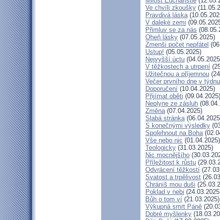
Milost Eucharistie
(12.05.
Ve chvíli zkoušky
(11.05.
Pravdivá láska
(10.05.202
V daleké zemi
(09.05.202
Přimluv se za nás
(08.05.
Oheň lásky
(07.05.2025)
Zmenši počet nepřátel
(06
Ustup!
(05.05.2025)
Nejvyšší úctu
(04.05.2025
V těžkostech a utrpení
(25
Užitečnou a příjemnou
(24
Večer prvního dne v týdnu
Doporučení
(10.04.2025)
Přijímat oběti
(09.04.2025
Neplyne ze zásluh
(08.04.
Změna
(07.04.2025)
Slabá stránka
(06.04.2025
S konečnými výsledky
(03
Spolehnout na Boha
(02.0
Vše nebo nic
(01.04.2025)
Teologicky
(31.03.2025)
Nic mocnějšího
(30.03.20
Příležitost k růstu
(29.03.
Odvrácení těžkostí
(27.03
Svatost a trpělivost
(26.03
Chráníš mou duši
(25.03.
Poklad v nebi
(24.03.2025
Bůh o tom ví
(21.03.2025)
Výkupná smrt Páně
(20.0
Dobré myšlenky
(18.03.20