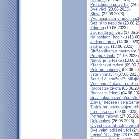
Předchůdce pravý byl
(24.
Dvě věci
(23.06.2023)
Slova
(22.06.2023)
Vyprošuji vám v modlitbác
Bez ní to nepůjde
(20.06.2
Zdarma
(19.06.2023)
Jak rostla její víra
(17.06.2
Na poslední hodinku
(16.06
Jediná starost
(14.06.2023
Jediná věc
(13.06.2023)
Služebníkem a nástrojem
(
Pro prázdnotu
(11.06.2023)
Někdy je to těžké
(10.06.2
Křesťanská radost
(09.06.
Pokrme nebeský
(08.06.20
Jste vnímaví?
(07.06.2023
Soužití či soužení?: Milují
Všechno očekávat od Boh
Radost ze života
(05.06.20
Radost svědomí
(04.06.20
Spasitelná bázeň před hří
Zpívají nebesa i celá země
Tisíckráte pozdravujem teb
Ita missa est
(30.05.2023)
Potřeba milovat
(27.05.202
Dokonalost
(26.05.2023)
O výchově: Strach o víru dě
Dvě velmi odlišné věci
(24.
I největší naděje
(23.05.20