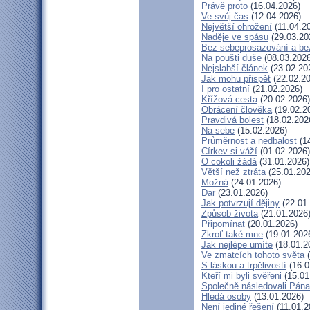
Právě proto
(16.04.2026)
Ve svůj čas
(12.04.2026)
Největší ohrožení
(11.04.2
Naděje ve spásu
(29.03.20
Bez sebeprosazování a bez
Na poušti duše
(08.03.2026
Nejslabší článek
(23.02.20
Jak mohu přispět
(22.02.20
I pro ostatní
(21.02.2026)
Křížová cesta
(20.02.2026)
Obrácení člověka
(19.02.2
Pravdivá bolest
(18.02.202
Na sebe
(15.02.2026)
Průměrnost a nedbalost
(14
Církev si váží
(01.02.2026)
O cokoli žádá
(31.01.2026)
Větší než ztráta
(25.01.202
Možná
(24.01.2026)
Dar
(23.01.2026)
Jak potvrzují dějiny
(22.01
Způsob života
(21.01.2026
Připomínat
(20.01.2026)
Zkroť také mne
(19.01.202
Jak nejlépe umíte
(18.01.2
Ve zmatcích tohoto světa
(
S láskou a trpělivostí
(16.0
Kteří mi byli svěřeni
(15.01
Společně následovali Pána
Hledá osoby
(13.01.2026)
Není jediné řešení
(11.01.2