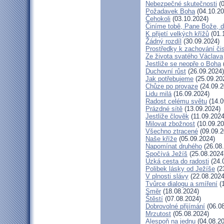
Nebezpečné skutečnosti
(0
Požadavek Boha
(04.10.20
Čehokoli
(03.10.2024)
Činíme tobě, Pane Bože, d
K přijetí velkých křížů
(01.
Žádný rozdíl
(30.09.2024)
Prostředky k zachování čis
Ze života svatého Václava
Jestliže se neopře o Boha
Duchovní růst
(26.09.2024)
Jak potřebujeme
(25.09.20
Chůze po provaze
(24.09.2
Lidu milá
(16.09.2024)
Radost celému světu
(14.0
Prázdné sítě
(13.09.2024)
Jestliže člověk
(11.09.2024
Milovat zbožnost
(10.09.20
Všechno ztracené
(09.09.2
Naše kříže
(05.09.2024)
Napomínat druhého
(26.08
Spočívá Ježíš
(25.08.2024
Úzká cesta do radosti
(24.
Polibek lásky od Ježíše
(2
V plnosti slávy
(22.08.2024
Tvůrce dialogu a smíření
(1
Směr
(18.08.2024)
Štěstí
(07.08.2024)
Dobrovolné přijímání
(06.08
Mrzutost
(05.08.2024)
Alespoň na jednu
(04.08.20