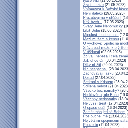
Naše víra
(22.05.2023)
Životní krize
(21.05.2023)
Vnímavost k Božské lásce.
Není daleko
(19.05.2023)
Prozpěvujme v utěšení
(18
Kéž bych...
(17.05.2023)
Svatý Jene Nepomucký
(1
Líbit Bohu
(15.05.2023)
Minulost- budoucnost
(12.0
Mezi mužem a ženou
(11.0
O výchově: Společná modlit
Sláva buď muži, který Bohu
V těžkosti
(02.05.2023)
Zpívají nebesa i celá země
Jak chce On
(30.04.2023)
Díky ní žijí
(29.04.2023)
Nic nespáchali
(28.04.2023
Zachovávají lásku
(28.04.2
Dosud
(27.04.2023)
Setkání s Kristem
(23.04.2
Sdílená radost
(21.04.2023
Všecko bez námahy?
(20.
Ne člověku, ale Bohu
(19.0
Všechny nedostatky
(18.04
Nejvyšší trest
(17.04.2023)
O spásu duší
(16.04.2023)
Zaměstnán jedině Bohem
(
Poslouchej mě
(13.04.2023
Největším spojencem sata
Pouze to
(11.04.2023)