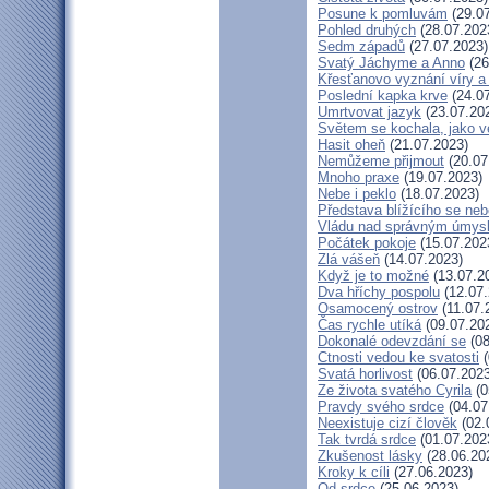
Posune k pomluvám
(29.07
Pohled druhých
(28.07.202
Sedm západů
(27.07.2023)
Svatý Jáchyme a Anno
(26
Křesťanovo vyznání víry a
Poslední kapka krve
(24.07
Umrtvovat jazyk
(23.07.20
Světem se kochala, jako ve
Hasit oheň
(21.07.2023)
Nemůžeme přijmout
(20.07
Mnoho praxe
(19.07.2023)
Nebe i peklo
(18.07.2023)
Představa blížícího se neb
Vládu nad správným úmys
Počátek pokoje
(15.07.202
Zlá vášeň
(14.07.2023)
Když je to možné
(13.07.2
Dva hříchy pospolu
(12.07.
Osamocený ostrov
(11.07.
Čas rychle utíká
(09.07.20
Dokonalé odevzdání se
(08
Ctnosti vedou ke svatosti
(
Svatá horlivost
(06.07.2023
Ze života svatého Cyrila
(0
Pravdy svého srdce
(04.07
Neexistuje cizí člověk
(02.
Tak tvrdá srdce
(01.07.202
Zkušenost lásky
(28.06.20
Kroky k cíli
(27.06.2023)
Od srdce
(25.06.2023)