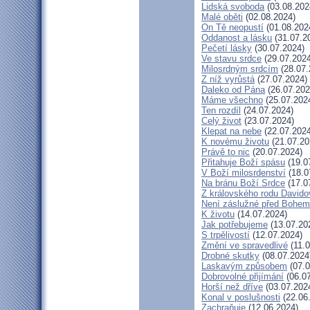
Lidská svoboda
(03.08.202
Malé oběti
(02.08.2024)
On Tě neopustí
(01.08.202
Oddanost a lásku
(31.07.2
Pečetí lásky
(30.07.2024)
Ve stavu srdce
(29.07.2024
Milosrdným srdcím
(28.07.
Z níž vyrůstá
(27.07.2024)
Daleko od Pána
(26.07.202
Máme všechno
(25.07.202
Ten rozdíl
(24.07.2024)
Celý život
(23.07.2024)
Klepat na nebe
(22.07.2024
K novému životu
(21.07.20
Právě to nic
(20.07.2024)
Přitahuje Boží spásu
(19.0
V Boží milosrdenství
(18.0
Na bránu Boží Srdce
(17.0
Z královského rodu Davido
Není záslužné před Bohem
K životu
(14.07.2024)
Jak potřebujeme
(13.07.20
S trpělivostí
(12.07.2024)
Změní ve spravedlivé
(11.0
Drobné skutky
(08.07.2024
Laskavým způsobem
(07.0
Dobrovolné přijímání
(06.07
Horší než dříve
(03.07.202
Konal v poslušnosti
(22.06
Zachraňuje
(12.06.2024)