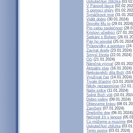
Uskutečňují zblízka
(03.02
V Pánově lásce
(02.02.202
S pomocí shůry
(01.02.202
Synáčkové moji
(31.01.202
Vidět dobro
(30.01.2024)
Dovolte Mu to
(29.01.2024)
Pro celou společnost
(28.0
Kristovi učedníci
(27.01.20
Setkání s Bohem
(26.01.2
Pán ho povolal
(25.01.2024
Průpovídky a pomluvy
(24.
Zavírat dveře
(23.01.2024)
Smysl života
(22.01.2024)
Oči
(21.01.2024)
Náročná výzva!
(20.01.202
Aktuální stav
(16.01.2024)
Nejkrásnější díla Boží
(15.
Využívat čas
(14.01.2024)
Trvale šťastný
(13.01.2024
Nikdy nezapomínej
(12.01.
Naše srdce
(11.01.2024)
Splnit Boží vůli
(10.01.202
Dobro rodiny
(09.01.2024)
Objevujme krásu
(08.01.20
Zavržení
(07.01.2024)
Dnešního dne
(06.01.2024)
Nečinně žít v lenosti
(05.01
Co můžeme a musíme
(04
Uskutečňují zblízka
(03.01
Tento postoj
(03.01.2024)