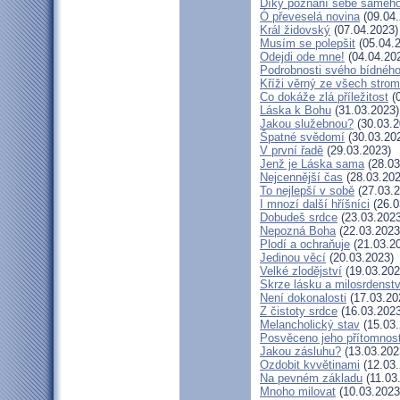
Díky poznání sebe saméh
Ó převeselá novina
(09.04.
Král židovský
(07.04.2023)
Musím se polepšit
(05.04.
Odejdi ode mne!
(04.04.20
Podrobnosti svého bídného
Kříži věrný ze všech stro
Co dokáže zlá příležitost
(0
Láska k Bohu
(31.03.2023)
Jakou služebnou?
(30.03.2
Špatné svědomí
(30.03.20
V první řadě
(29.03.2023)
Jenž je Láska sama
(28.03
Nejcennější čas
(28.03.202
To nejlepší v sobě
(27.03.2
I mnozí další hříšníci
(26.0
Dobudeš srdce
(23.03.2023
Nepozná Boha
(22.03.2023
Plodí a ochraňuje
(21.03.2
Jedinou věcí
(20.03.2023)
Velké zlodějství
(19.03.202
Skrze lásku a milosrdenstv
Není dokonalosti
(17.03.20
Z čistoty srdce
(16.03.2023
Melancholický stav
(15.03.
Posvěceno jeho přítomnost
Jakou zásluhu?
(13.03.202
Ozdobit kvvětinami
(12.03.
Na pevném základu
(11.03
Mnoho milovat
(10.03.2023