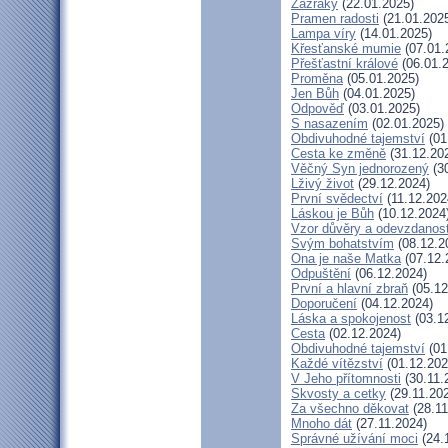
Zázraky
(22.01.2025)
Pramen radosti
(21.01.202
Lampa víry
(14.01.2025)
Křesťanské mumie
(07.01.
Přešťastní králové
(06.01.
Proměna
(05.01.2025)
Jen Bůh
(04.01.2025)
Odpověď
(03.01.2025)
S nasazením
(02.01.2025)
Obdivuhodné tajemství
(01
Cesta ke změně
(31.12.20
Věčný Syn jednorozený
(30
Lživý život
(29.12.2024)
První svědectví
(11.12.202
Láskou je Bůh
(10.12.2024
Vzor důvěry a odevzdanost
Svým bohatstvím
(08.12.2
Ona je naše Matka
(07.12.
Odpuštění
(06.12.2024)
První a hlavní zbraň
(05.12
Doporučení
(04.12.2024)
Láska a spokojenost
(03.1
Cesta
(02.12.2024)
Obdivuhodné tajemství
(01
Každé vítězství
(01.12.202
V Jeho přítomnosti
(30.11.
Skvosty a cetky
(29.11.20
Za všechno děkovat
(28.11
Mnoho dát
(27.11.2024)
Správné užívání moci
(24.