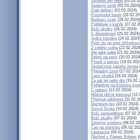
Stvořeni pro nebe
(03.03.2
Správný směr
(02.03.2024)
Znát definici
(01.03.2024)
Pozemské bouře
(29.02.20
Budoucí svatí
(28.02.2024)
Potřebuje ji každý
(27.02.2
Boží skutky
(26.02.2024)
S důsledností
(25.02.2024)
Srdce člověka
(24.02.2024
Proti zlu ne proti hříšníkovi
Z celého světa
(22.02.2024
Ale také sebe
(21.02.2024)
Štěstí na zemi
(20.02.2024
Prosili o pomoc
(19.02.202
Skutečnost našeho života
Příkladný život
(17.02.2024
Cenu skutků
(16.02.2024)
Za pár let nebo dní
(15.02.
Pohleďme na Kristovu kre
S radostí
(13.02.2024)
Můžeš těžce klesnout
(12.
Přijmout odlišnost
(11.02.2
Duchovní boj
(10.02.2024)
Smysl života
(10.02.2024)
Boží spravedlnost
(07.02.2
Boží skutky
(07.02.2024)
Stejným směrem
(06.02.20
Čas na sluníčku
(05.02.20
Laskavost
(04.02.2024)
Obchod s Pánem Bohem
(