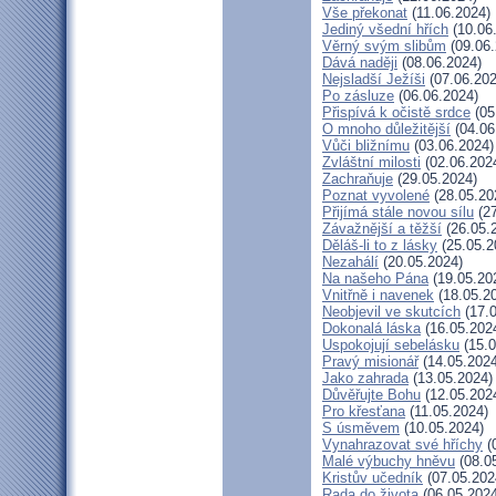
Vše překonat
(11.06.2024)
Jediný všední hřích
(10.06
Věrný svým slibům
(09.06.
Dává naději
(08.06.2024)
Nejsladší Ježíši
(07.06.202
Po zásluze
(06.06.2024)
Přispívá k očistě srdce
(05
O mnoho důležitější
(04.06
Vůči bližnímu
(03.06.2024)
Zvláštní milosti
(02.06.202
Zachraňuje
(29.05.2024)
Poznat vyvolené
(28.05.20
Přijímá stále novou sílu
(27
Závažnější a těžší
(26.05.
Děláš-li to z lásky
(25.05.2
Nezahálí
(20.05.2024)
Na našeho Pána
(19.05.20
Vnitřně i navenek
(18.05.2
Neobjevil ve skutcích
(17.0
Dokonalá láska
(16.05.202
Uspokojují sebelásku
(15.0
Pravý misionář
(14.05.2024
Jako zahrada
(13.05.2024)
Důvěřujte Bohu
(12.05.202
Pro křesťana
(11.05.2024)
S úsměvem
(10.05.2024)
Vynahrazovat své hříchy
(
Malé výbuchy hněvu
(08.0
Kristův učedník
(07.05.202
Rada do života
(06.05.2024