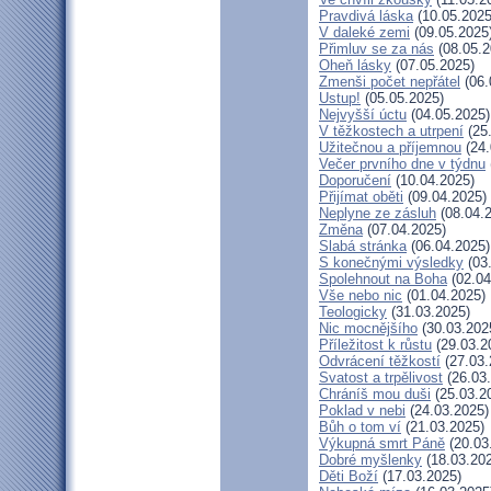
Pravdivá láska
(10.05.2025
V daleké zemi
(09.05.2025
Přimluv se za nás
(08.05.2
Oheň lásky
(07.05.2025)
Zmenši počet nepřátel
(06.
Ustup!
(05.05.2025)
Nejvyšší úctu
(04.05.2025)
V těžkostech a utrpení
(25
Užitečnou a příjemnou
(24.
Večer prvního dne v týdnu
Doporučení
(10.04.2025)
Přijímat oběti
(09.04.2025)
Neplyne ze zásluh
(08.04.
Změna
(07.04.2025)
Slabá stránka
(06.04.2025)
S konečnými výsledky
(03
Spolehnout na Boha
(02.04
Vše nebo nic
(01.04.2025)
Teologicky
(31.03.2025)
Nic mocnějšího
(30.03.202
Příležitost k růstu
(29.03.2
Odvrácení těžkostí
(27.03.
Svatost a trpělivost
(26.03
Chráníš mou duši
(25.03.2
Poklad v nebi
(24.03.2025)
Bůh o tom ví
(21.03.2025)
Výkupná smrt Páně
(20.03
Dobré myšlenky
(18.03.20
Děti Boží
(17.03.2025)