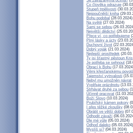
Se zavázanýma očima?
(3
Co člověka odrazuje
(30.03
Stupeň trpělivosti
(30.03.2
Nejpoučnější kniha
(29.03.
Bohu podobal
(28.03.2024)
Na světě
(27.03.2024)
Sami se sebou
(26.03.2024
Největší dědictví
(25.03.20
Přece ví, co potřebujeme
(
Plný lásky a úcty
(23.03.2
Duchovní život
(22.03.2024
Dobrý voják
(21.03.2024)
Nejlepší prostředek
(20.03.
Ty jsi šťastný pěstoun Kri
Je potřeba se sehnout
(18.
Obrací k Bohu
(17.03.2024
Věrni křesťanskému povol
Tajemství vytrvalosti
(15.0
Nebyl mu umožněn návrat
Vyplňuje prázdnotu
(13.03.
Strhávat druhé za sebou
(1
Účinně pracovat
(11.03.202
Boží Slovo
(10.03.2024)
Prubířský kámen pokory
(0
I přes těžké zkoušky
(08.0
Obrátit ve větší dobro
(07.
Odhodit závaží
(06.03.202
Dle mé vůle
(05.03.2024)
Odhoď daleko
(05.03.2024)
Myslíš si?
(04.03.2024)