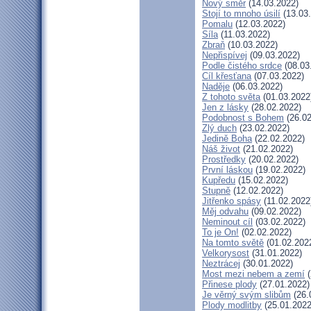
Nový směr
(14.03.2022)
Stojí to mnoho úsilí
(13.03
Pomalu
(12.03.2022)
Síla
(11.03.2022)
Zbraň
(10.03.2022)
Nepřispívej
(09.03.2022)
Podle čistého srdce
(08.03
Cíl křesťana
(07.03.2022)
Naděje
(06.03.2022)
Z tohoto světa
(01.03.2022
Jen z lásky
(28.02.2022)
Podobnost s Bohem
(26.02
Zlý duch
(23.02.2022)
Jedině Boha
(22.02.2022)
Náš život
(21.02.2022)
Prostředky
(20.02.2022)
První láskou
(19.02.2022)
Kupředu
(15.02.2022)
Stupně
(12.02.2022)
Jitřenko spásy
(11.02.2022
Měj odvahu
(09.02.2022)
Neminout cíl
(03.02.2022)
To je On!
(02.02.2022)
Na tomto světě
(01.02.202
Velkorysost
(31.01.2022)
Neztrácej
(30.01.2022)
Most mezi nebem a zemí
(
Přinese plody
(27.01.2022)
Je věrný svým slibům
(26.
Plody modlitby
(25.01.2022