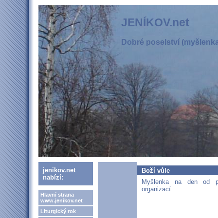
JENÍKOV.net
Dobré poselství (myšlenka,
jenikov.net
Boží vůle
nabízí:
Myšlenka na den od pat
organizací...
Hlavní strana
www.jenikov.net
Liturgický rok