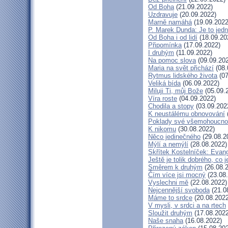
Od Boha
(21.09.2022)
Uzdravuje
(20.09.2022)
Marně namáhá
(19.09.2022
P. Marek Dunda: Je to jedn
Od Boha i od lidí
(18.09.20
Připomínka
(17.09.2022)
I druhým
(11.09.2022)
Na pomoc slova
(09.09.20
Maria na svět přichází
(08.
Rytmus lidského života
(07
Veliká bída
(06.09.2022)
Miluji Ti, můj Bože
(05.09.
Víra roste
(04.09.2022)
Chodila a stopy
(03.09.202
K neustálému obnovování
Poklady své všemohoucno
K nikomu
(30.08.2022)
Něco jedinečného
(29.08.2
Mýlí a nemýlí
(28.08.2022)
Skřítek Kostelníček: Evang
Ještě je tolik dobrého, co 
Směrem k druhým
(26.08.
Čím více jsi mocný
(23.08
Vyslechni mě
(22.08.2022)
Nejcennější svoboda
(21.0
Máme to srdce
(20.08.2022
V mysli, v srdci a na rtech
Sloužit druhým
(17.08.2022
Naše snaha
(16.08.2022)