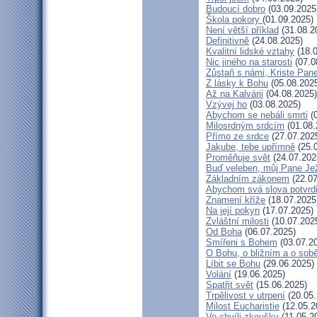
Budoucí dobro
(03.09.2025
Škola pokory
(01.09.2025)
Není větší příklad
(31.08.2
Definitivně
(24.08.2025)
Kvalitní lidské vztahy
(18.0
Nic jiného na starosti
(07.0
Zůstaň s námi, Kriste Pan
Z lásky k Bohu
(05.08.202
Až na Kalvárii
(04.08.2025)
Vzývej ho
(03.08.2025)
Abychom se nebáli smrti
(0
Milosrdným srdcím
(01.08.
Přímo ze srdce
(27.07.202
Jakube, tebe upřímně
(25.
Proměňuje svět
(24.07.202
Buď veleben, můj Pane Jež
Základním zákonem
(22.07
Abychom svá slova potvrdi
Znamení kříže
(18.07.2025
Na její pokyn
(17.07.2025)
Zvláštní milosti
(10.07.202
Od Boha
(06.07.2025)
Smířeni s Bohem
(03.07.2
O Bohu, o bližním a o sob
Líbit se Bohu
(29.06.2025)
Volání
(19.06.2025)
Spatřit svět
(15.06.2025)
Trpělivost v utrpení
(20.05.
Milost Eucharistie
(12.05.2
Ve chvíli zkoušky
(11.05.2