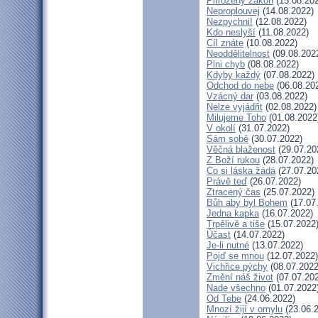
Přirozený zákon
(15.08.20
Neproplouvej
(14.08.2022)
Nezpychni!
(12.08.2022)
Kdo neslyší
(11.08.2022)
Cíl znáte
(10.08.2022)
Neoddělitelnost
(09.08.202
Plni chyb
(08.08.2022)
Kdyby každý
(07.08.2022)
Odchod do nebe
(06.08.20
Vzácný dar
(03.08.2022)
Nelze vyjádřit
(02.08.2022)
Milujeme Toho
(01.08.2022
V okolí
(31.07.2022)
Sám sobě
(30.07.2022)
Věčná blaženost
(29.07.20
Z Boží rukou
(28.07.2022)
Co si láska žádá
(27.07.20
Právě teď
(26.07.2022)
Ztracený čas
(25.07.2022)
Bůh aby byl Bohem
(17.07
Jedna kapka
(16.07.2022)
Trpělivě a tiše
(15.07.2022
Účast
(14.07.2022)
Je-li nutné
(13.07.2022)
Pojď se mnou
(12.07.2022)
Vichřice pýchy
(08.07.2022
Změní náš život
(07.07.20
Nade všechno
(01.07.2022
Od Tebe
(24.06.2022)
Mnozí žijí v omylu
(23.06.