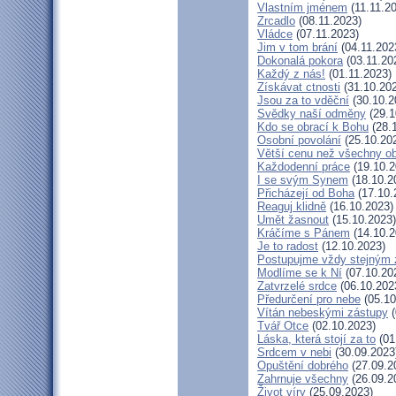
Vlastním jménem
(11.11.2
Zrcadlo
(08.11.2023)
Vládce
(07.11.2023)
Jim v tom brání
(04.11.202
Dokonalá pokora
(03.11.20
Každý z nás!
(01.11.2023)
Získávat ctnosti
(31.10.20
Jsou za to vděční
(30.10.2
Svědky naší odměny
(29.1
Kdo se obrací k Bohu
(28.
Osobní povolání
(25.10.20
Větší cenu než všechny ob
Každodenní práce
(19.10.2
I se svým Synem
(18.10.2
Přicházejí od Boha
(17.10.
Reaguj klidně
(16.10.2023)
Umět žasnout
(15.10.2023)
Kráčíme s Pánem
(14.10.2
Je to radost
(12.10.2023)
Postupujme vždy stejným
Modlíme se k Ní
(07.10.20
Zatvrzelé srdce
(06.10.202
Předurčení pro nebe
(05.10
Vítán nebeskými zástupy
(
Tvář Otce
(02.10.2023)
Láska, která stojí za to
(01
Srdcem v nebi
(30.09.2023
Opuštění dobrého
(27.09.2
Zahrnuje všechny
(26.09.2
Život víry
(25.09.2023)