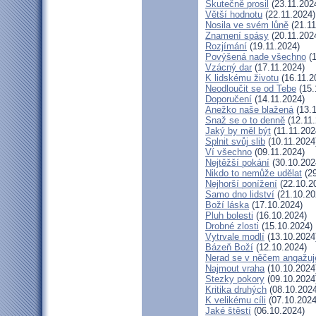
Skutečně prosil
(23.11.202
Větší hodnotu
(22.11.2024)
Nosila ve svém lůně
(21.11
Znamení spásy
(20.11.202
Rozjímání
(19.11.2024)
Povýšená nade všechno
(1
Vzácný dar
(17.11.2024)
K lidskému životu
(16.11.2
Neodloučit se od Tebe
(15.
Doporučení
(14.11.2024)
Anežko naše blažená
(13.1
Snaž se o to denně
(12.11.
Jaký by měl být
(11.11.202
Splnit svůj slib
(10.11.2024
Ví všechno
(09.11.2024)
Nejtěžší pokání
(30.10.202
Nikdo to nemůže udělat
(29
Nejhorší ponížení
(22.10.2
Samo dno lidství
(21.10.20
Boží láska
(17.10.2024)
Pluh bolesti
(16.10.2024)
Drobné zlosti
(15.10.2024)
Vytrvale modlí
(13.10.2024
Bázeň Boží
(12.10.2024)
Nerad se v něčem angažuj
Najmout vraha
(10.10.2024
Stezky pokory
(09.10.2024
Kritika druhých
(08.10.2024
K velikému cíli
(07.10.2024
Jaké štěstí
(06.10.2024)