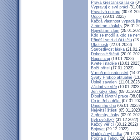
Pravá křesťanská láska
(04
Vypravuj o své práci
(31.01
Pravdivá pokora
(30.01.20
Odpor
(29.01.2023)
Každá vlastnost vypadá ji
Ztrácíme zásluhy
(26.01.2
Největším zlem
(25.01.202
Kdo se modlí a kdo se nem
Přináší smrt duši i tělu
(23.
Okolnosti
(22.01.2023)
Starostlivost láska
(21.01.
Dokonalé štěstí
(20.01.202
Neposuzuj
(19.01.2023)
Kvete i naděje
(18.01.2023
Boží přítel
(17.01.2023)
V moři milosrdenství
(14.0
Svatý Prokop aktuálně
(13
Úplně zavaleni
(11.01.2023
Základ ve víře
(10.01.2023
Jen když klečí
(09.01.2023
Dlouhá životní praxe
(08.01
Co je třeba dělat
(07.01.20
Dnešního dne
(06.01.2023)
Největší štěstí
(05.01.2023
Z přemíry lásky
(02.01.202
Byli svědky?
(31.12.2022)
Každý věřící
(30.12.2022)
Bojovat
(29.12.2022)
Nadějná vyhlídka
(28.12.20
Počítá s Tebou
(28.12.202