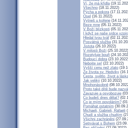
Ví, že má křídla
(19.11.202
Všechno
(18.11.2022)
Pýcha a pokora
(17.11.202
Osel
(16.11.2022)
Vytneš u kořene
(14.11.20
Beze mne
(05.11.2022)
V Boží blízkosti
(05.11.202
I když se naše srdce vzpír
Hledal tvou tvář
(02.11.202
Posvátná služba
(31.10.20
Jistota
(26.10.2022)
V milosti Boží
(25.10.2022
Rozptyluje bouři
(24.10.202
Budoucí dobra
(23.10.2022
Nebojte se!
(22.10.2022)
Vyšší cenu než zlato
(19.1
Ze života sv. Hedviky
(16.
Cesta, světlo, život a lásk
Jak veliký
(10.10.2022)
Mnohonásobně
(08.10.202
Proto také dítě bude nazv
Zavazuje a osvobozuje
(03
Co budeš dnes dělat?
(02.
Co je mým povoláním?
(01
Pomáhat ostatním
(30.09.
Michaeli, Gabrieli, Rafaeli
(
Chudí a služba chudým
(27
Všichni zachráněni
(27.09.
Setrvávat s Bohem
(23.09.
Bez přičinění
(22.09.2022)