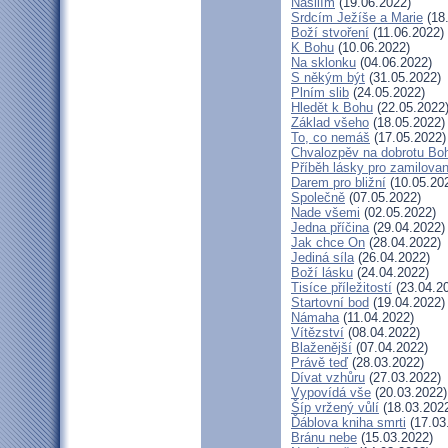
Násilím
(19.06.2022)
Srdcím Ježíše a Marie
(18
Boží stvoření
(11.06.2022)
K Bohu
(10.06.2022)
Na sklonku
(04.06.2022)
S někým být
(31.05.2022)
Plním slib
(24.05.2022)
Hledět k Bohu
(22.05.2022
Základ všeho
(18.05.2022)
To, co nemáš
(17.05.2022)
Chvalozpěv na dobrotu Bo
Příběh lásky pro zamilova
Darem pro bližní
(10.05.20
Společně
(07.05.2022)
Nade všemi
(02.05.2022)
Jedna příčina
(29.04.2022)
Jak chce On
(28.04.2022)
Jediná síla
(26.04.2022)
Boží lásku
(24.04.2022)
Tisíce příležitostí
(23.04.2
Startovní bod
(19.04.2022)
Námaha
(11.04.2022)
Vítězství
(08.04.2022)
Blaženější
(07.04.2022)
Právě teď
(28.03.2022)
Dívat vzhůru
(27.03.2022)
Vypovídá vše
(20.03.2022)
Šíp vržený vůlí
(18.03.202
Ďáblova kniha smrti
(17.03
Bránu nebe
(15.03.2022)