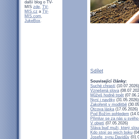
další blog o TV-
MIS
zde
,
TV-
MIS.cz
a
TV-
MIS.com
,
JukeBox
.
Sdílet
Související články:
Suché chrastí
(10.07.2026)
Vznešená slova
(08.07.202
Můžeš hodně trpět
(07.06.
Nyní i navěky
(31.05.2026)
Zakořenit v modlitbě
(30.05
Otcova láska
(17.05.2026)
Pod Božím pohledem
(14.0
Přimluv se za nás u svéh
V objetí
(07.05.2026)
Sláva buď muži, který slou
Kdo stojí po jejich boku
(04
Josefe, synu Davidův
(01.