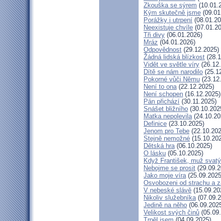
Zkouška se sýrem
(10.01.
Kým skutečně jsme
(09.01
Porážky i utrpení
(08.01.20
Neexistuje chvíle
(07.01.20
Tři divy
(06.01.2026)
Mráz
(04.01.2026)
Odpovědnost
(29.12.2025)
Žádná lidská blízkost
(28.1
Vidět ve světle víry
(26.12
Dítě se nám narodilo
(25.1
Pokorné vůči Němu
(23.12
Není to ona
(22.12.2025)
Není schopen
(16.12.2025)
Pán přichází
(30.11.2025)
Snášet bližního
(30.10.202
Matka nepolevila
(24.10.20
Definice
(23.10.2025)
Jenom pro Tebe
(22.10.202
Stejně nemožné
(15.10.20
Dětská hra
(06.10.2025)
O lásku
(05.10.2025)
Když František, muž svatý
Nebojme se prosit
(29.09.2
Jako moje víra
(25.09.2025
Osvobozeni od strachu a z
V nebeské slávě
(15.09.20
Nikoliv služebníka
(07.09.2
Jedině na něho
(06.09.202
Velikost svých činů
(05.09
Trpěl jsem
(04.09.2025)