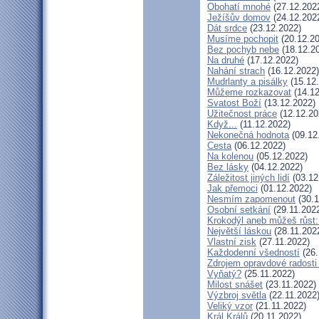
Obohatí mnohé
(27.12.202
Ježíšův domov
(24.12.202
Dát srdce
(23.12.2022)
Musíme pochopit
(20.12.20
Bez pochyb nebe
(18.12.2
Na druhé
(17.12.2022)
Nahání strach
(16.12.2022)
Mudrlanty a pisálky
(15.12
Můžeme rozkazovat
(14.12
Svatost Boží
(13.12.2022)
Užitečnost práce
(12.12.20
Když...
(11.12.2022)
Nekonečná hodnota
(09.12
Cesta
(06.12.2022)
Na kolenou
(05.12.2022)
Bez lásky
(04.12.2022)
Záležitost jiných lidí
(03.12
Jak přemoci
(01.12.2022)
Nesmím zapomenout
(30.1
Osobní setkání
(29.11.202
Krokodýl aneb můžeš růst: 
Největší láskou
(28.11.202
Vlastní zisk
(27.11.2022)
Každodenní všedností
(26.
Zdrojem opravdové radosti 
Vyňatý?
(25.11.2022)
Milost snášet
(23.11.2022)
Výzbroj světla
(22.11.2022
Veliký vzor
(21.11.2022)
Král Králů
(20.11.2022)