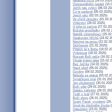
Nebeská míza
(16.03.2025
Ospravedlnění najdeš
(15.
Ježíš nás vybízí
(06.03.20
Co je správné
(05.03.2025)
Jejich věci
(02.03.2025)
Ve chvíli zkoušky
(01.03.2
Vítězství
(28.02.2025)
U toho to začíná
(27.02.20
Božské prostředky
(26.02.
Natolik všemohoucí
(25.02
Opakování hříchů
(24.02.2
Nosíme na prsou
(22.02.20
Sklíčenost
(21.02.2025)
Přiblíží tě k Bohu
(19.02.2
Vybojovat
(18.02.2025)
Rozsah Boží péče
(16.02.
Všude kolem tebe
(15.02.2
Bez Ježíše
(14.02.2025)
Hasit oheň
(05.02.2025)
Ozvěny
(04.02.2025)
Nebojte se plakat
(03.02.2
Synáčkové moji
(31.01.202
Jen zkušeností
(30.01.202
Boží vůle
(29.01.2025)
Daleko zářivější
(28.01.202
Tváří v tvář
(27.01.2025)
Boží slovo
(26.01.2025)
Svatý Pavel, vyvolený
(25.
Úvod do zbožného života
(
Odpuštění
(23.01.2025)