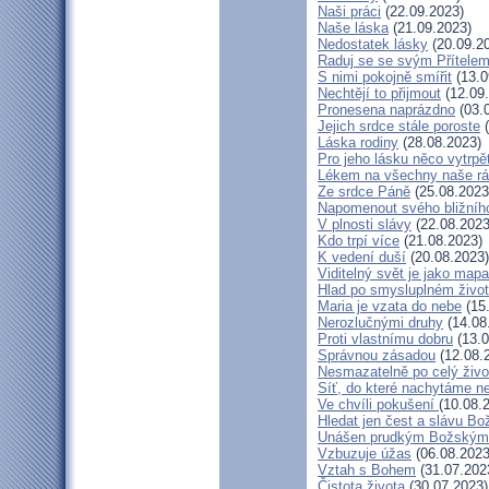
Naši práci
(22.09.2023)
Naše láska
(21.09.2023)
Nedostatek lásky
(20.09.2
Raduj se se svým Přítele
S nimi pokojně smířit
(13.0
Nechtějí to přijmout
(12.09
Pronesena naprázdno
(03.
Jejich srdce stále poroste
(
Láska rodiny
(28.08.2023)
Pro jeho lásku něco vytrpě
Lékem na všechny naše r
Ze srdce Páně
(25.08.2023
Napomenout svého bližníh
V plnosti slávy
(22.08.2023
Kdo trpí více
(21.08.2023)
K vedení duší
(20.08.2023)
Viditelný svět je jako mapa
Hlad po smysluplném živo
Maria je vzata do nebe
(15
Nerozlučnými druhy
(14.08
Proti vlastnímu dobru
(13.0
Správnou zásadou
(12.08.
Nesmazatelně po celý živo
Síť, do které nachytáme ne
Ve chvíli pokušení
(10.08.
Hledat jen čest a slávu Bo
Unášen prudkým Božským
Vzbuzuje úžas
(06.08.2023
Vztah s Bohem
(31.07.202
Čistota života
(30.07.2023)