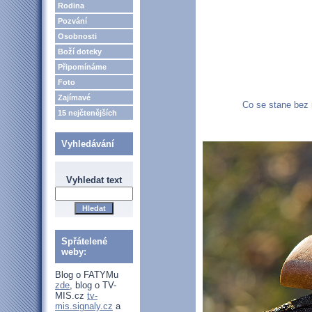
Rodina
Pozvání
Osobnosti
Boží doteky
Připomínáme
Foto
Zajímavé
Co se stane bez n
15 nejčtenějších
Vyhledávání
Vyhledat text
Spřátelené
weby:
Blog o FATYMu
zde
, blog o TV-
MIS.cz
tv-
mis.signaly.cz
a