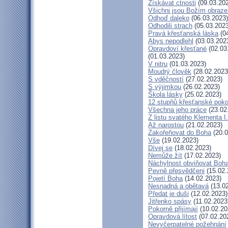
Získávat ctnosti
(09.03.20
Všichni jsou Božím obraz
Odhoď daleko
(06.03.2023)
Odhodili strach
(05.03.2023
Pravá křesťanská láska
(04
Abys nepodlehl
(03.03.202
Opravdoví křesťané
(02.03
(01.03.2023)
V nitru
(01.03.2023)
Moudrý člověk
(28.02.2023
S vděčností
(27.02.2023)
S výjimkou
(26.02.2023)
Škola lásky
(25.02.2023)
12 stupňů křesťanské poko
Všechna jeho práce
(23.02
Z listu svatého Klementa I.
Až narostou
(21.02.2023)
Zakořeňovat do Boha
(20.0
Vše
(19.02.2023)
Dívej se
(18.02.2023)
Nemůže žít
(17.02.2023)
Náchylnost obviňovat Boh
Pevně přesvědčeni
(15.02.
Pojetí Boha
(14.02.2023)
Nesnadná a obětavá
(13.02
Předat je duši
(12.02.2023)
Jitřenko spásy
(11.02.2023
Pokorně přijímají
(10.02.20
Opravdová lítost
(07.02.20
Nevyčerpatelné požehnání