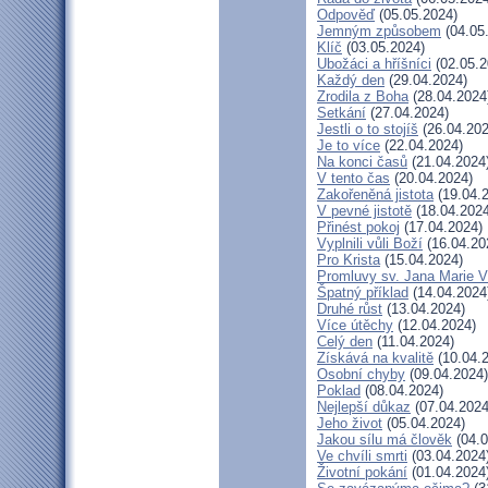
Odpověď
(05.05.2024)
Jemným způsobem
(04.05
Klíč
(03.05.2024)
Ubožáci a hříšníci
(02.05.2
Každý den
(29.04.2024)
Zrodila z Boha
(28.04.2024
Setkání
(27.04.2024)
Jestli o to stojíš
(26.04.202
Je to více
(22.04.2024)
Na konci časů
(21.04.2024
V tento čas
(20.04.2024)
Zakořeněná jistota
(19.04.
V pevné jistotě
(18.04.2024
Přinést pokoj
(17.04.2024)
Vyplnili vůli Boží
(16.04.20
Pro Krista
(15.04.2024)
Promluvy sv. Jana Marie Vi
Špatný příklad
(14.04.2024
Druhé růst
(13.04.2024)
Více útěchy
(12.04.2024)
Celý den
(11.04.2024)
Získává na kvalitě
(10.04.
Osobní chyby
(09.04.2024)
Poklad
(08.04.2024)
Nejlepší důkaz
(07.04.2024
Jeho život
(05.04.2024)
Jakou sílu má člověk
(04.0
Ve chvíli smrti
(03.04.2024
Životní pokání
(01.04.2024