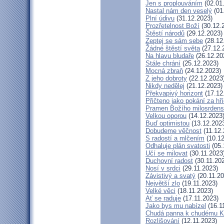
Jen s proplouváním
(02.01
Nastal nám den veselý
(01
Plní údivu
(31.12.2023)
Prozřetelnost Boží
(30.12.
Štěstí národů
(29.12.2023)
Zeptej se sám sebe
(28.12
Žádné štěstí světa
(27.12.
Na hlavu bludaře
(26.12.20
Stále chrání
(25.12.2023)
Mocná zbraň
(24.12.2023)
Z jeho dobroty
(22.12.2023
Nikdy nedělej
(21.12.2023)
Překvapivý horizont
(17.12
Přičteno jako pokání za hř
Pramen Božího milosrdens
Velkou oporou
(14.12.2023
Buď optimistou
(13.12.202
Dobudeme věčnost
(11.12.
S radostí a mlčením
(10.12
Odhaluje plán svatosti
(05.
Učí se milovat
(30.11.2023
Duchovní radost
(30.11.20
Nosí v srdci
(29.11.2023)
Závistivý a svatý
(20.11.20
Největší zlo
(19.11.2023)
Velké věci
(18.11.2023)
Ať se raduje
(17.11.2023)
Jako bys mu nabízel
(16.1
Chudá panna k chudému Kr
Rozlišování
(12.11.2023)