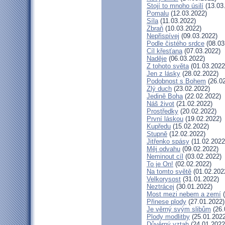
Stojí to mnoho úsilí
(13.03
Pomalu
(12.03.2022)
Síla
(11.03.2022)
Zbraň
(10.03.2022)
Nepřispívej
(09.03.2022)
Podle čistého srdce
(08.03
Cíl křesťana
(07.03.2022)
Naděje
(06.03.2022)
Z tohoto světa
(01.03.2022
Jen z lásky
(28.02.2022)
Podobnost s Bohem
(26.02
Zlý duch
(23.02.2022)
Jedině Boha
(22.02.2022)
Náš život
(21.02.2022)
Prostředky
(20.02.2022)
První láskou
(19.02.2022)
Kupředu
(15.02.2022)
Stupně
(12.02.2022)
Jitřenko spásy
(11.02.2022
Měj odvahu
(09.02.2022)
Neminout cíl
(03.02.2022)
To je On!
(02.02.2022)
Na tomto světě
(01.02.202
Velkorysost
(31.01.2022)
Neztrácej
(30.01.2022)
Most mezi nebem a zemí
(
Přinese plody
(27.01.2022)
Je věrný svým slibům
(26.
Plody modlitby
(25.01.2022
Důvěrný vztah
(24.01.2022