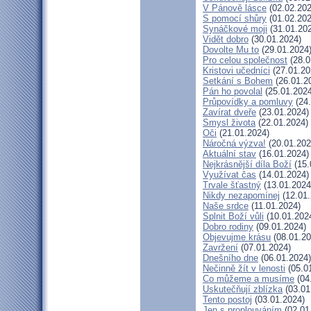
V Pánově lásce
(02.02.202
S pomocí shůry
(01.02.202
Synáčkové moji
(31.01.20
Vidět dobro
(30.01.2024)
Dovolte Mu to
(29.01.2024
Pro celou společnost
(28.0
Kristovi učedníci
(27.01.20
Setkání s Bohem
(26.01.2
Pán ho povolal
(25.01.2024
Průpovídky a pomluvy
(24.
Zavírat dveře
(23.01.2024)
Smysl života
(22.01.2024)
Oči
(21.01.2024)
Náročná výzva!
(20.01.202
Aktuální stav
(16.01.2024)
Nejkrásnější díla Boží
(15.
Využívat čas
(14.01.2024)
Trvale šťastný
(13.01.2024
Nikdy nezapomínej
(12.01.
Naše srdce
(11.01.2024)
Splnit Boží vůli
(10.01.202
Dobro rodiny
(09.01.2024)
Objevujme krásu
(08.01.20
Zavržení
(07.01.2024)
Dnešního dne
(06.01.2024)
Nečinně žít v lenosti
(05.0
Co můžeme a musíme
(04
Uskutečňují zblízka
(03.01
Tento postoj
(03.01.2024)
Jen s proplouváním
(02.01