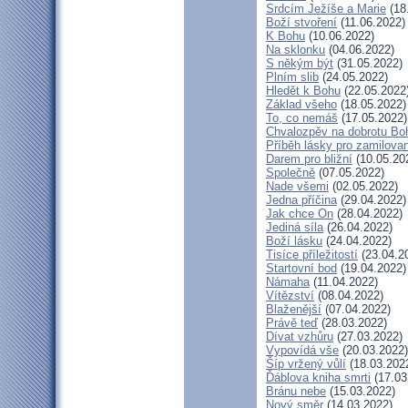
Srdcím Ježíše a Marie
(18
Boží stvoření
(11.06.2022)
K Bohu
(10.06.2022)
Na sklonku
(04.06.2022)
S někým být
(31.05.2022)
Plním slib
(24.05.2022)
Hledět k Bohu
(22.05.2022
Základ všeho
(18.05.2022)
To, co nemáš
(17.05.2022)
Chvalozpěv na dobrotu Bo
Příběh lásky pro zamilova
Darem pro bližní
(10.05.20
Společně
(07.05.2022)
Nade všemi
(02.05.2022)
Jedna příčina
(29.04.2022)
Jak chce On
(28.04.2022)
Jediná síla
(26.04.2022)
Boží lásku
(24.04.2022)
Tisíce příležitostí
(23.04.2
Startovní bod
(19.04.2022)
Námaha
(11.04.2022)
Vítězství
(08.04.2022)
Blaženější
(07.04.2022)
Právě teď
(28.03.2022)
Dívat vzhůru
(27.03.2022)
Vypovídá vše
(20.03.2022)
Šíp vržený vůlí
(18.03.202
Ďáblova kniha smrti
(17.03
Bránu nebe
(15.03.2022)
Nový směr
(14.03.2022)