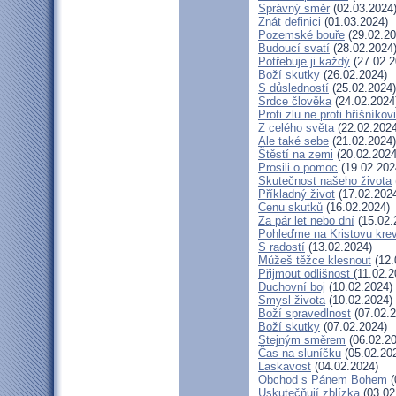
Správný směr
(02.03.2024
Znát definici
(01.03.2024)
Pozemské bouře
(29.02.20
Budoucí svatí
(28.02.2024
Potřebuje ji každý
(27.02.2
Boží skutky
(26.02.2024)
S důsledností
(25.02.2024)
Srdce člověka
(24.02.2024
Proti zlu ne proti hříšníkovi
Z celého světa
(22.02.2024
Ale také sebe
(21.02.2024)
Štěstí na zemi
(20.02.2024
Prosili o pomoc
(19.02.202
Skutečnost našeho života
Příkladný život
(17.02.202
Cenu skutků
(16.02.2024)
Za pár let nebo dní
(15.02.
Pohleďme na Kristovu kre
S radostí
(13.02.2024)
Můžeš těžce klesnout
(12.
Přijmout odlišnost
(11.02.2
Duchovní boj
(10.02.2024)
Smysl života
(10.02.2024)
Boží spravedlnost
(07.02.2
Boží skutky
(07.02.2024)
Stejným směrem
(06.02.20
Čas na sluníčku
(05.02.20
Laskavost
(04.02.2024)
Obchod s Pánem Bohem
(
Uskutečňují zblízka
(03.02