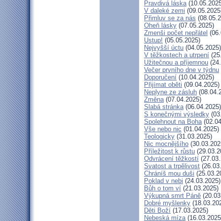
Pravdivá láska
(10.05.2025
V daleké zemi
(09.05.2025
Přimluv se za nás
(08.05.2
Oheň lásky
(07.05.2025)
Zmenši počet nepřátel
(06.
Ustup!
(05.05.2025)
Nejvyšší úctu
(04.05.2025)
V těžkostech a utrpení
(25
Užitečnou a příjemnou
(24.
Večer prvního dne v týdnu
Doporučení
(10.04.2025)
Přijímat oběti
(09.04.2025)
Neplyne ze zásluh
(08.04.
Změna
(07.04.2025)
Slabá stránka
(06.04.2025)
S konečnými výsledky
(03
Spolehnout na Boha
(02.04
Vše nebo nic
(01.04.2025)
Teologicky
(31.03.2025)
Nic mocnějšího
(30.03.202
Příležitost k růstu
(29.03.2
Odvrácení těžkostí
(27.03.
Svatost a trpělivost
(26.03
Chráníš mou duši
(25.03.2
Poklad v nebi
(24.03.2025)
Bůh o tom ví
(21.03.2025)
Výkupná smrt Páně
(20.03
Dobré myšlenky
(18.03.20
Děti Boží
(17.03.2025)
Nebeská míza
(16.03.2025