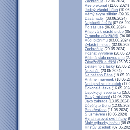
Zachraňuje
(12.06.2024)
Vše překonat
(11.06.2024)
Jediný všední hřích
(10.06
Věrný svým slibům
(09.06
Dává naději
(08.06.2024)
Nejsladší Ježíši
(07.06.20
Po zásluze
(06.06.2024)
Přispívá k očistě srdce
(05
O mnoho důležitější
(04.06
Vůči bližnímu
(03.06.2024)
Zvláštní milosti
(02.06.202
Zachraňuje
(29.05.2024)
Poznat vyvolené
(28.05.20
Přijímá stále novou sílu
(27
Závažnější a těžší
(26.05.
Děláš-li to z lásky
(25.05.2
Nezahálí
(20.05.2024)
Na našeho Pána
(19.05.20
Vnitřně i navenek
(18.05.2
Neobjevil ve skutcích
(17.
Dokonalá láska
(16.05.202
Uspokojují sebelásku
(15.0
Pravý misionář
(14.05.202
Jako zahrada
(13.05.2024)
Důvěřujte Bohu
(12.05.202
Pro křesťana
(11.05.2024)
S úsměvem
(10.05.2024)
Vynahrazovat své hříchy
(
Malé výbuchy hněvu
(08.0
Kristův učedník
(07.05.202