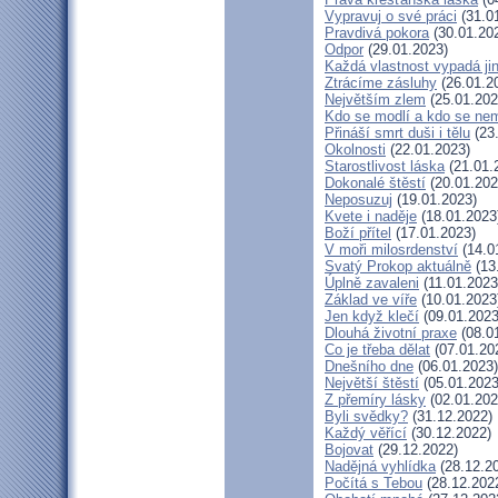
Vypravuj o své práci
(31.0
Pravdivá pokora
(30.01.20
Odpor
(29.01.2023)
Každá vlastnost vypadá ji
Ztrácíme zásluhy
(26.01.2
Největším zlem
(25.01.202
Kdo se modlí a kdo se ne
Přináší smrt duši i tělu
(23
Okolnosti
(22.01.2023)
Starostlivost láska
(21.01.
Dokonalé štěstí
(20.01.202
Neposuzuj
(19.01.2023)
Kvete i naděje
(18.01.2023
Boží přítel
(17.01.2023)
V moři milosrdenství
(14.0
Svatý Prokop aktuálně
(13
Úplně zavaleni
(11.01.2023
Základ ve víře
(10.01.2023
Jen když klečí
(09.01.2023
Dlouhá životní praxe
(08.0
Co je třeba dělat
(07.01.20
Dnešního dne
(06.01.2023)
Největší štěstí
(05.01.2023
Z přemíry lásky
(02.01.202
Byli svědky?
(31.12.2022)
Každý věřící
(30.12.2022)
Bojovat
(29.12.2022)
Nadějná vyhlídka
(28.12.2
Počítá s Tebou
(28.12.202