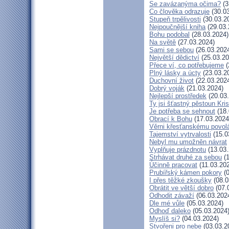
Se zavázanýma očima?
(3
Co člověka odrazuje
(30.03
Stupeň trpělivosti
(30.03.2
Nejpoučnější kniha
(29.03.
Bohu podobal
(28.03.2024)
Na světě
(27.03.2024)
Sami se sebou
(26.03.202
Největší dědictví
(25.03.20
Přece ví, co potřebujeme
(
Plný lásky a úcty
(23.03.2
Duchovní život
(22.03.202
Dobrý voják
(21.03.2024)
Nejlepší prostředek
(20.03
Ty jsi šťastný pěstoun Kri
Je potřeba se sehnout
(18.
Obrací k Bohu
(17.03.2024
Věrni křesťanskému povol
Tajemství vytrvalosti
(15.0
Nebyl mu umožněn návrat
Vyplňuje prázdnotu
(13.03.
Strhávat druhé za sebou
(1
Účinně pracovat
(11.03.20
Prubířský kámen pokory
(0
I přes těžké zkoušky
(08.0
Obrátit ve větší dobro
(07.
Odhodit závaží
(06.03.202
Dle mé vůle
(05.03.2024)
Odhoď daleko
(05.03.2024
Myslíš si?
(04.03.2024)
Stvořeni pro nebe
(03.03.2