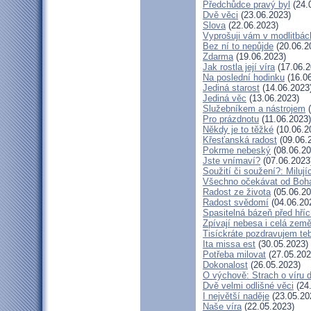
Předchůdce pravý byl
(24.
Dvě věci
(23.06.2023)
Slova
(22.06.2023)
Vyprošuji vám v modlitbác
Bez ní to nepůjde
(20.06.2
Zdarma
(19.06.2023)
Jak rostla její víra
(17.06.2
Na poslední hodinku
(16.06
Jediná starost
(14.06.2023
Jediná věc
(13.06.2023)
Služebníkem a nástrojem
(
Pro prázdnotu
(11.06.2023)
Někdy je to těžké
(10.06.2
Křesťanská radost
(09.06.
Pokrme nebeský
(08.06.20
Jste vnímaví?
(07.06.2023
Soužití či soužení?: Milují
Všechno očekávat od Boh
Radost ze života
(05.06.20
Radost svědomí
(04.06.20
Spasitelná bázeň před hří
Zpívají nebesa i celá zem
Tisíckráte pozdravujem te
Ita missa est
(30.05.2023)
Potřeba milovat
(27.05.202
Dokonalost
(26.05.2023)
O výchově: Strach o víru dě
Dvě velmi odlišné věci
(24
I největší naděje
(23.05.20
Naše víra
(22.05.2023)