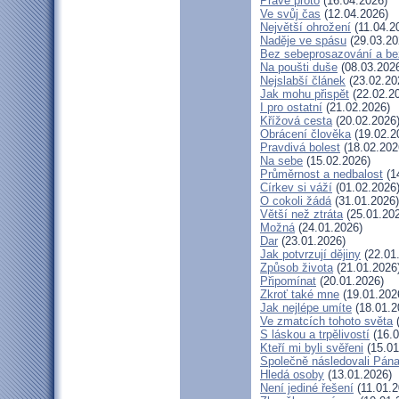
Právě proto
(16.04.2026)
Ve svůj čas
(12.04.2026)
Největší ohrožení
(11.04.2
Naděje ve spásu
(29.03.20
Bez sebeprosazování a bez
Na poušti duše
(08.03.202
Nejslabší článek
(23.02.20
Jak mohu přispět
(22.02.2
I pro ostatní
(21.02.2026)
Křížová cesta
(20.02.2026
Obrácení člověka
(19.02.2
Pravdivá bolest
(18.02.202
Na sebe
(15.02.2026)
Průměrnost a nedbalost
(1
Církev si váží
(01.02.2026
O cokoli žádá
(31.01.2026)
Větší než ztráta
(25.01.20
Možná
(24.01.2026)
Dar
(23.01.2026)
Jak potvrzují dějiny
(22.01
Způsob života
(21.01.2026
Připomínat
(20.01.2026)
Zkroť také mne
(19.01.202
Jak nejlépe umíte
(18.01.2
Ve zmatcích tohoto světa
(
S láskou a trpělivostí
(16.0
Kteří mi byli svěřeni
(15.01
Společně následovali Pán
Hledá osoby
(13.01.2026)
Není jediné řešení
(11.01.2