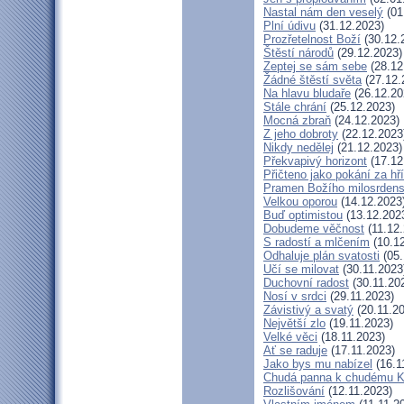
Nastal nám den veselý
(01
Plní údivu
(31.12.2023)
Prozřetelnost Boží
(30.12.
Štěstí národů
(29.12.2023)
Zeptej se sám sebe
(28.12
Žádné štěstí světa
(27.12.
Na hlavu bludaře
(26.12.20
Stále chrání
(25.12.2023)
Mocná zbraň
(24.12.2023)
Z jeho dobroty
(22.12.2023
Nikdy nedělej
(21.12.2023)
Překvapivý horizont
(17.12
Přičteno jako pokání za hř
Pramen Božího milosrdens
Velkou oporou
(14.12.2023
Buď optimistou
(13.12.202
Dobudeme věčnost
(11.12.
S radostí a mlčením
(10.12
Odhaluje plán svatosti
(05.
Učí se milovat
(30.11.2023
Duchovní radost
(30.11.20
Nosí v srdci
(29.11.2023)
Závistivý a svatý
(20.11.2
Největší zlo
(19.11.2023)
Velké věci
(18.11.2023)
Ať se raduje
(17.11.2023)
Jako bys mu nabízel
(16.1
Chudá panna k chudému Kr
Rozlišování
(12.11.2023)