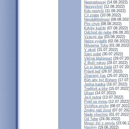
Neproplouvej
(14.08.2022)
Nezpychni!
(12.08.2022)
Kdo neslyší
(11.08.2022)
Cíl znáte
(10.08.2022)
Neoddělitelnost
(09.08.202
Plni chyb
(08.08.2022)
Kdyby každý
(07.08.2022)
Odchod do nebe
(06.08.20
Vzácný dar
(03.08.2022)
Nelze vyjádřit
(02.08.2022)
Milujeme Toho
(01.08.2022
V okolí
(31.07.2022)
Sám sobě
(30.07.2022)
Věčná blaženost
(29.07.20
Z Boží rukou
(28.07.2022)
Co si láska žádá
(27.07.20
Právě teď
(26.07.2022)
Ztracený čas
(25.07.2022)
Bůh aby byl Bohem
(17.07
Jedna kapka
(16.07.2022)
Trpělivě a tiše
(15.07.2022
Účast
(14.07.2022)
Je-li nutné
(13.07.2022)
Pojď se mnou
(12.07.2022
Vichřice pýchy
(08.07.2022
Změní náš život
(07.07.20
Nade všechno
(01.07.2022
Od Tebe
(24.06.2022)
Mnozí žijí v omylu
(23.06.
Násilím
(19.06.2022)