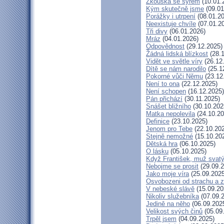
Zkouška se sýrem
(10.01.
Kým skutečně jsme
(09.01
Porážky i utrpení
(08.01.20
Neexistuje chvíle
(07.01.2
Tři divy
(06.01.2026)
Mráz
(04.01.2026)
Odpovědnost
(29.12.2025)
Žádná lidská blízkost
(28.1
Vidět ve světle víry
(26.12
Dítě se nám narodilo
(25.1
Pokorné vůči Němu
(23.12
Není to ona
(22.12.2025)
Není schopen
(16.12.2025)
Pán přichází
(30.11.2025)
Snášet bližního
(30.10.202
Matka nepolevila
(24.10.20
Definice
(23.10.2025)
Jenom pro Tebe
(22.10.20
Stejně nemožné
(15.10.20
Dětská hra
(06.10.2025)
O lásku
(05.10.2025)
Když František, muž svat
Nebojme se prosit
(29.09.2
Jako moje víra
(25.09.2025
Osvobozeni od strachu a z
V nebeské slávě
(15.09.20
Nikoliv služebníka
(07.09.
Jedině na něho
(06.09.202
Velikost svých činů
(05.09
Trpěl jsem
(04.09.2025)