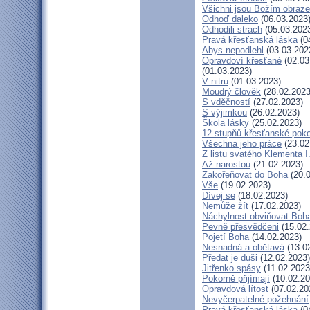
Všichni jsou Božím obraz
Odhoď daleko
(06.03.2023
Odhodili strach
(05.03.202
Pravá křesťanská láska
(0
Abys nepodlehl
(03.03.202
Opravdoví křesťané
(02.03
(01.03.2023)
V nitru
(01.03.2023)
Moudrý člověk
(28.02.2023
S vděčností
(27.02.2023)
S výjimkou
(26.02.2023)
Škola lásky
(25.02.2023)
12 stupňů křesťanské pok
Všechna jeho práce
(23.02
Z listu svatého Klementa I
Až narostou
(21.02.2023)
Zakořeňovat do Boha
(20.0
Vše
(19.02.2023)
Dívej se
(18.02.2023)
Nemůže žít
(17.02.2023)
Náchylnost obviňovat Boh
Pevně přesvědčeni
(15.02.
Pojetí Boha
(14.02.2023)
Nesnadná a obětavá
(13.0
Předat je duši
(12.02.2023)
Jitřenko spásy
(11.02.2023
Pokorně přijímají
(10.02.20
Opravdová lítost
(07.02.20
Nevyčerpatelné požehnání
Pravá křesťanská láska
(0