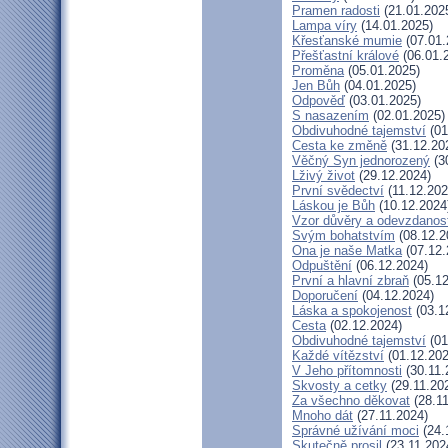
Pramen radosti
(21.01.202
Lampa víry
(14.01.2025)
Křesťanské mumie
(07.01.
Přešťastní králové
(06.01.
Proměna
(05.01.2025)
Jen Bůh
(04.01.2025)
Odpověď
(03.01.2025)
S nasazením
(02.01.2025)
Obdivuhodné tajemství
(01
Cesta ke změně
(31.12.20
Věčný Syn jednorozený
(3
Lživý život
(29.12.2024)
První svědectví
(11.12.202
Láskou je Bůh
(10.12.2024
Vzor důvěry a odevzdanost
Svým bohatstvím
(08.12.2
Ona je naše Matka
(07.12.
Odpuštění
(06.12.2024)
První a hlavní zbraň
(05.12
Doporučení
(04.12.2024)
Láska a spokojenost
(03.1
Cesta
(02.12.2024)
Obdivuhodné tajemství
(01
Každé vítězství
(01.12.202
V Jeho přítomnosti
(30.11.
Skvosty a cetky
(29.11.20
Za všechno děkovat
(28.11
Mnoho dát
(27.11.2024)
Správné užívání moci
(24.
Skutečně prosil
(23.11.202