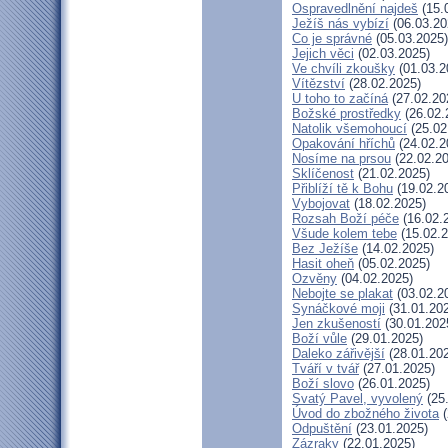
Ospravedlnění najdeš
(15.
Ježíš nás vybízí
(06.03.20
Co je správné
(05.03.2025)
Jejich věci
(02.03.2025)
Ve chvíli zkoušky
(01.03.2
Vítězství
(28.02.2025)
U toho to začíná
(27.02.20
Božské prostředky
(26.02.
Natolik všemohoucí
(25.02
Opakování hříchů
(24.02.2
Nosíme na prsou
(22.02.20
Sklíčenost
(21.02.2025)
Přiblíží tě k Bohu
(19.02.2
Vybojovat
(18.02.2025)
Rozsah Boží péče
(16.02.
Všude kolem tebe
(15.02.2
Bez Ježíše
(14.02.2025)
Hasit oheň
(05.02.2025)
Ozvěny
(04.02.2025)
Nebojte se plakat
(03.02.2
Synáčkové moji
(31.01.20
Jen zkušeností
(30.01.202
Boží vůle
(29.01.2025)
Daleko zářivější
(28.01.20
Tváří v tvář
(27.01.2025)
Boží slovo
(26.01.2025)
Svatý Pavel, vyvolený
(25
Úvod do zbožného života
(
Odpuštění
(23.01.2025)
Zázraky
(22.01.2025)