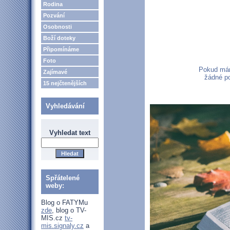
Rodina
Pozvání
Osobnosti
Boží doteky
Připomínáme
Foto
Pokud mám
Zajímavé
žádné p
15 nejčtenějších
Vyhledávání
Vyhledat text
Spřátelené
weby:
Blog o FATYMu
zde
, blog o TV-
MIS.cz
tv-
mis.signaly.cz
a