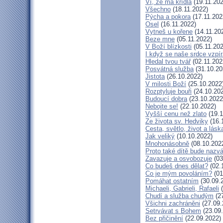
Ví, že má křídla
(19.11.202
Všechno
(18.11.2022)
Pýcha a pokora
(17.11.202
Osel
(16.11.2022)
Vytneš u kořene
(14.11.20
Beze mne
(05.11.2022)
V Boží blízkosti
(05.11.202
I když se naše srdce vzpír
Hledal tvou tvář
(02.11.202
Posvátná služba
(31.10.20
Jistota
(26.10.2022)
V milosti Boží
(25.10.2022
Rozptyluje bouři
(24.10.20
Budoucí dobra
(23.10.2022
Nebojte se!
(22.10.2022)
Vyšší cenu než zlato
(19.1
Ze života sv. Hedviky
(16.
Cesta, světlo, život a lásk
Jak veliký
(10.10.2022)
Mnohonásobně
(08.10.202
Proto také dítě bude nazv
Zavazuje a osvobozuje
(03
Co budeš dnes dělat?
(02.
Co je mým povoláním?
(01
Pomáhat ostatním
(30.09.
Michaeli, Gabrieli, Rafaeli
(
Chudí a služba chudým
(27
Všichni zachráněni
(27.09.
Setrvávat s Bohem
(23.09
Bez přičinění
(22.09.2022)