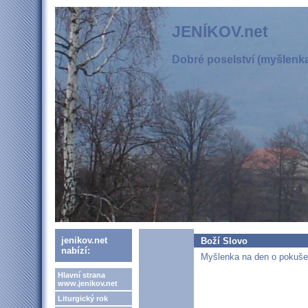
JENÍKOV.net
Dobré poselství (myšlenka,
jenikov.net
Boží Slovo
nabízí:
Myšlenka na den o pokušen
Hlavní strana
www.jenikov.net
Liturgický rok