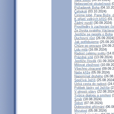
Nebezpečné skutečnosti
(0
Požadavek Boha
(04.10.20
Čehokoli
(03.10.2024)
Činíme tobě, Pane Bože, 
K přijetí velkých křížů
(01.
Žádný rozdíl
(30.09.2024)
Prostředky k zachování či
Ze života svatého Václava
Jestliže se neopře o Boha
Duchovní růst
(26.09.2024
Jak potřebujeme
(25.09.20
Chůze po provaze
(24.09.2
Lidu milá
(16.09.2024)
Radost celému světu
(14.0
Prázdné sítě
(13.09.2024)
Jestliže člověk
(11.09.2024
Milovat zbožnost
(10.09.20
Všechno ztracené
(09.09.2
Naše kříže
(05.09.2024)
Napomínat druhého
(26.08
Spočívá Ježíš
(25.08.2024
Úzká cesta do radosti
(24.
Polibek lásky od Ježíše
(2
V plnosti slávy
(22.08.2024
Tvůrce dialogu a smíření
(
Směr
(18.08.2024)
Štěstí
(07.08.2024)
Dobrovolné přijímání
(06.0
Mrzutost
(05.08.2024)