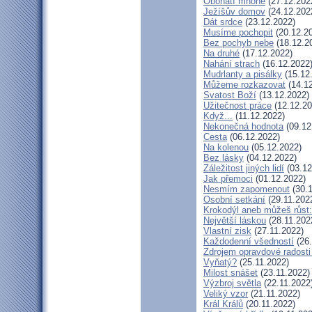
Obohatí mnohé
(27.12.202
Ježíšův domov
(24.12.202
Dát srdce
(23.12.2022)
Musíme pochopit
(20.12.2
Bez pochyb nebe
(18.12.2
Na druhé
(17.12.2022)
Nahání strach
(16.12.2022
Mudrlanty a pisálky
(15.12
Můžeme rozkazovat
(14.12
Svatost Boží
(13.12.2022)
Užitečnost práce
(12.12.20
Když...
(11.12.2022)
Nekonečná hodnota
(09.12
Cesta
(06.12.2022)
Na kolenou
(05.12.2022)
Bez lásky
(04.12.2022)
Záležitost jiných lidí
(03.12
Jak přemoci
(01.12.2022)
Nesmím zapomenout
(30.1
Osobní setkání
(29.11.202
Krokodýl aneb můžeš růst:
Největší láskou
(28.11.202
Vlastní zisk
(27.11.2022)
Každodenní všedností
(26.
Zdrojem opravdové radosti 
Vyňatý?
(25.11.2022)
Milost snášet
(23.11.2022)
Výzbroj světla
(22.11.2022
Veliký vzor
(21.11.2022)
Král Králů
(20.11.2022)