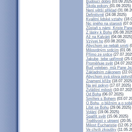
Budoucí dobro
(03.09.2025
Škola pokory
(01.09.2025)
Není větší příklad
(31.08.2
Definitivně
(24.08.2025)
Kvalitní lidské vztahy
(18.
Nic jiného na starosti
(07.0
Zůstaň s námi, Kriste Pan
Z lásky k Bohu
(05.08.202
Až na Kalvárii
(04.08.2025
Vzývej ho
(03.08.2025)
Abychom se nebáli smrti
(
Milosrdným srdcím
(01.08.
Přímo ze srdce
(27.07.202
Jakube, tebe upřímně
(25.
Proměňuje svět
(24.07.202
Buď veleben, můj Pane Jež
Základním zákonem
(22.07
Abychom svá slova potvrdi
Znamení kříže
(18.07.2025
Na její pokyn
(17.07.2025)
Zvláštní milosti
(10.07.202
Od Boha
(06.07.2025)
Smířeni s Bohem
(03.07.2
O Bohu, o bližním a o sob
Líbit se Bohu
(29.06.2025)
Volání
(19.06.2025)
Spatřit svět
(15.06.2025)
Trpělivost v utrpení
(20.05
Milost Eucharistie
(12.05.2
Ve chvíli zkoušky
(11.05.2