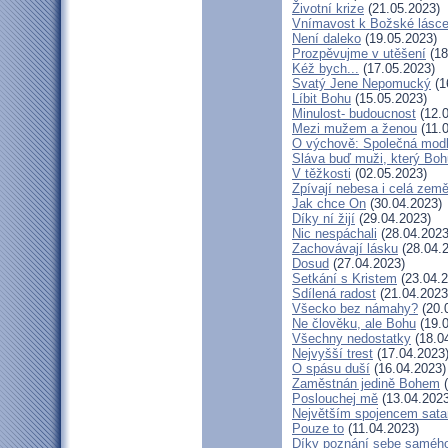
Životní krize
(21.05.2023)
Vnímavost k Božské lásce.
Není daleko
(19.05.2023)
Prozpěvujme v utěšení
(18
Kéž bych...
(17.05.2023)
Svatý Jene Nepomucký
(1
Líbit Bohu
(15.05.2023)
Minulost- budoucnost
(12.0
Mezi mužem a ženou
(11.
O výchově: Společná modlit
Sláva buď muži, který Bohu
V těžkosti
(02.05.2023)
Zpívají nebesa i celá zem
Jak chce On
(30.04.2023)
Díky ní žijí
(29.04.2023)
Nic nespáchali
(28.04.2023
Zachovávají lásku
(28.04.
Dosud
(27.04.2023)
Setkání s Kristem
(23.04.2
Sdílená radost
(21.04.2023
Všecko bez námahy?
(20.
Ne člověku, ale Bohu
(19.0
Všechny nedostatky
(18.0
Nejvyšší trest
(17.04.2023
O spásu duší
(16.04.2023)
Zaměstnán jedině Bohem
(
Poslouchej mě
(13.04.2023
Největším spojencem sata
Pouze to
(11.04.2023)
Díky poznání sebe saméh