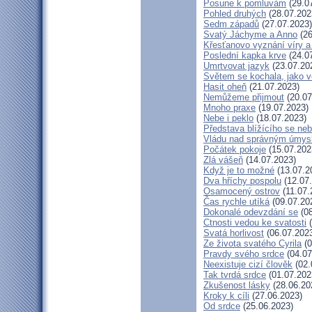
Posune k pomluvám
(29.0
Pohled druhých
(28.07.202
Sedm západů
(27.07.2023)
Svatý Jáchyme a Anno
(26
Křesťanovo vyznání víry a
Poslední kapka krve
(24.0
Umrtvovat jazyk
(23.07.20
Světem se kochala, jako v
Hasit oheň
(21.07.2023)
Nemůžeme přijmout
(20.07
Mnoho praxe
(19.07.2023)
Nebe i peklo
(18.07.2023)
Představa blížícího se ne
Vládu nad správným úmys
Počátek pokoje
(15.07.202
Zlá vášeň
(14.07.2023)
Když je to možné
(13.07.2
Dva hříchy pospolu
(12.07
Osamocený ostrov
(11.07.
Čas rychle utíká
(09.07.20
Dokonalé odevzdání se
(08
Ctnosti vedou ke svatosti
(
Svatá horlivost
(06.07.202
Ze života svatého Cyrila
(0
Pravdy svého srdce
(04.07
Neexistuje cizí člověk
(02.
Tak tvrdá srdce
(01.07.202
Zkušenost lásky
(28.06.20
Kroky k cíli
(27.06.2023)
Od srdce
(25.06.2023)