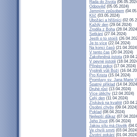
Rada do života
(06.05.202
Odpověď
(05.05.2024)
Jemným způsobem
(04.05
Klíč
(03.05.2024)
Ubožáci a hříšníci
(02.05.2
Každý den
(29.04.2024)
Zrodila z Boha
(28.04.2024
Setkání
(27.04.2024)
Jestli o to stojíš
(26.04.20
Je to více
(22.04.2024)
Na konci časů
(21.04.2024
V tento čas
(20.04.2024)
Zakořeněná jistota
(19.04.
V pevné jistotě
(18.04.202
Přinést pokoj
(17.04.2024)
Vyplnili vůli Boží
(16.04.20
Pro Krista
(15.04.2024)
Promluvy sv. Jana Marie Vi
Špatný příklad
(14.04.2024
Druhé růst
(13.04.2024)
Více útěchy
(12.04.2024)
Celý den
(11.04.2024)
Získává na kvalitě
(10.04.
Osobní chyby
(09.04.2024
Poklad
(08.04.2024)
Nejlepší důkaz
(07.04.2024
Jeho život
(05.04.2024)
Jakou sílu má člověk
(04.0
Ve chvíli smrti
(03.04.2024
Životní pokání
(01.04.2024