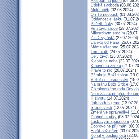
Alespoň na jednu
(04.08.2
Lidská svoboda
(03.08.202
Malé oběti
(02.08.2024)
On Tě neopustí
(01.08.202
Oddanost a lásku
(31.07.2
Pečetí lásky
(30.07.2024)
Ve stavu srdce
(29.07.202
Milosrdným srdcím
(28.07.
Z níž vyrůstá
(27.07.2024)
Daleko od Pána
(26.07.202
Máme všechno
(25.07.202
Ten rozdíl
(24.07.2024)
Celý život
(23.07.2024)
Klepat na nebe
(22.07.202
K novému životu
(21.07.20
Právě to nic
(20.07.2024)
Přitahuje Boží spásu
(19.0
V Boží milosrdenství
(18.0
Na bránu Boží Srdce
(17.0
Z královského rodu David
Není záslužné před Bohe
K životu
(14.07.2024)
Jak potřebujeme
(13.07.20
S trpělivostí
(12.07.2024)
Změní ve spravedlivé
(11.
Drobné skutky
(08.07.2024
Laskavým způsobem
(07.0
Dobrovolné přijímání
(06.0
Horší než dříve
(03.07.202
Konal v poslušnosti
(22.06