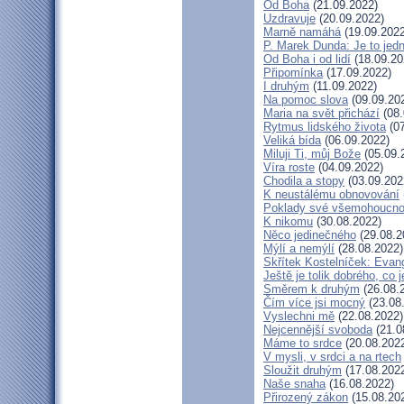
Od Boha
(21.09.2022)
Uzdravuje
(20.09.2022)
Marně namáhá
(19.09.2022
P. Marek Dunda: Je to jedn
Od Boha i od lidí
(18.09.20
Připomínka
(17.09.2022)
I druhým
(11.09.2022)
Na pomoc slova
(09.09.20
Maria na svět přichází
(08.
Rytmus lidského života
(07
Veliká bída
(06.09.2022)
Miluji Ti, můj Bože
(05.09.
Víra roste
(04.09.2022)
Chodila a stopy
(03.09.202
K neustálému obnovování
Poklady své všemohoucno
K nikomu
(30.08.2022)
Něco jedinečného
(29.08.2
Mýlí a nemýlí
(28.08.2022)
Skřítek Kostelníček: Evang
Ještě je tolik dobrého, co 
Směrem k druhým
(26.08.
Čím více jsi mocný
(23.08
Vyslechni mě
(22.08.2022)
Nejcennější svoboda
(21.0
Máme to srdce
(20.08.202
V mysli, v srdci a na rtech
Sloužit druhým
(17.08.202
Naše snaha
(16.08.2022)
Přirozený zákon
(15.08.20