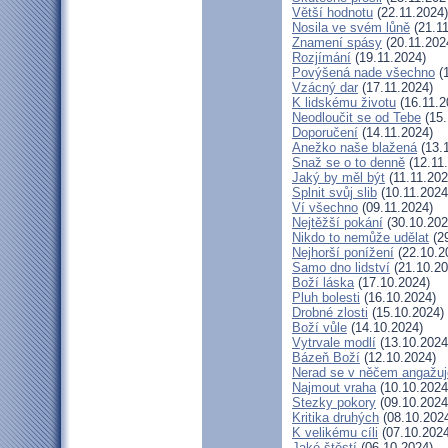
Větší hodnotu
(22.11.2024)
Nosila ve svém lůně
(21.11
Znamení spásy
(20.11.202
Rozjímání
(19.11.2024)
Povýšená nade všechno
(1
Vzácný dar
(17.11.2024)
K lidskému životu
(16.11.2
Neodloučit se od Tebe
(15.
Doporučení
(14.11.2024)
Anežko naše blažená
(13.
Snaž se o to denně
(12.11
Jaký by měl být
(11.11.202
Splnit svůj slib
(10.11.2024
Ví všechno
(09.11.2024)
Nejtěžší pokání
(30.10.202
Nikdo to nemůže udělat
(29
Nejhorší ponížení
(22.10.2
Samo dno lidství
(21.10.20
Boží láska
(17.10.2024)
Pluh bolesti
(16.10.2024)
Drobné zlosti
(15.10.2024)
Boží vůle
(14.10.2024)
Vytrvale modlí
(13.10.2024
Bázeň Boží
(12.10.2024)
Nerad se v něčem angažuj
Najmout vraha
(10.10.2024
Stezky pokory
(09.10.2024
Kritika druhých
(08.10.202
K velikému cíli
(07.10.2024
Jaké štěstí
(06.10.2024)