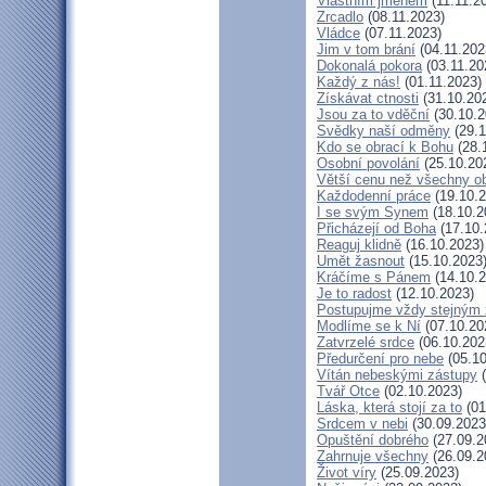
Vlastním jménem
(11.11.2
Zrcadlo
(08.11.2023)
Vládce
(07.11.2023)
Jim v tom brání
(04.11.202
Dokonalá pokora
(03.11.20
Každý z nás!
(01.11.2023)
Získávat ctnosti
(31.10.20
Jsou za to vděční
(30.10.2
Svědky naší odměny
(29.1
Kdo se obrací k Bohu
(28.
Osobní povolání
(25.10.20
Větší cenu než všechny ob
Každodenní práce
(19.10.2
I se svým Synem
(18.10.2
Přicházejí od Boha
(17.10.
Reaguj klidně
(16.10.2023)
Umět žasnout
(15.10.2023
Kráčíme s Pánem
(14.10.2
Je to radost
(12.10.2023)
Postupujme vždy stejným
Modlíme se k Ní
(07.10.20
Zatvrzelé srdce
(06.10.202
Předurčení pro nebe
(05.10
Vítán nebeskými zástupy
(
Tvář Otce
(02.10.2023)
Láska, která stojí za to
(01
Srdcem v nebi
(30.09.2023
Opuštění dobrého
(27.09.2
Zahrnuje všechny
(26.09.2
Život víry
(25.09.2023)