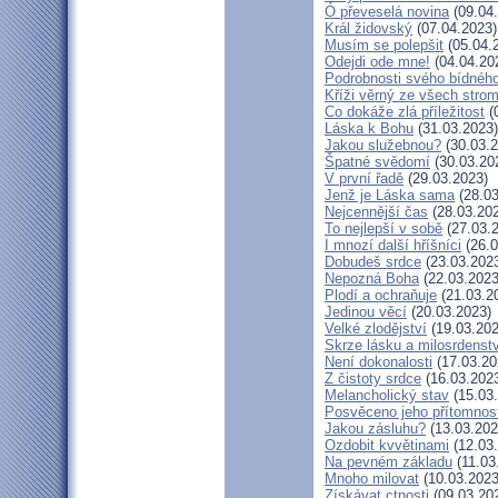
Ó převeselá novina
(09.04
Král židovský
(07.04.2023)
Musím se polepšit
(05.04.
Odejdi ode mne!
(04.04.20
Podrobnosti svého bídného
Kříži věrný ze všech stro
Co dokáže zlá příležitost
(
Láska k Bohu
(31.03.2023)
Jakou služebnou?
(30.03.2
Špatné svědomí
(30.03.20
V první řadě
(29.03.2023)
Jenž je Láska sama
(28.03
Nejcennější čas
(28.03.20
To nejlepší v sobě
(27.03.
I mnozí další hříšníci
(26.0
Dobudeš srdce
(23.03.202
Nepozná Boha
(22.03.2023
Plodí a ochraňuje
(21.03.2
Jedinou věcí
(20.03.2023)
Velké zlodějství
(19.03.202
Skrze lásku a milosrdenstv
Není dokonalosti
(17.03.20
Z čistoty srdce
(16.03.202
Melancholický stav
(15.03
Posvěceno jeho přítomnos
Jakou zásluhu?
(13.03.202
Ozdobit kvvětinami
(12.03
Na pevném základu
(11.03
Mnoho milovat
(10.03.2023
Získávat ctnosti
(09.03.20