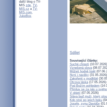
další blog o TV-
MIS
zde
,
TV-
MIS.cz
a
TV-
MIS.com
,
JukeBox
.
Sdílet
Související články:
Suché chrastí
(10.07.2026
Vznešená slova
(08.07.20
Můžeš hodně trpět
(07.06.
Nyní i navěky
(31.05.2026)
Zakořenit v modlitbě
(30.05
Otcova láska
(17.05.2026)
Pod Božím pohledem
(14.
Přimluv se za nás u svéh
V objetí
(07.05.2026)
Sláva buď muži, který slou
Kdo stojí po jejich boku
(04
Josefe, synu Davidův
(01.