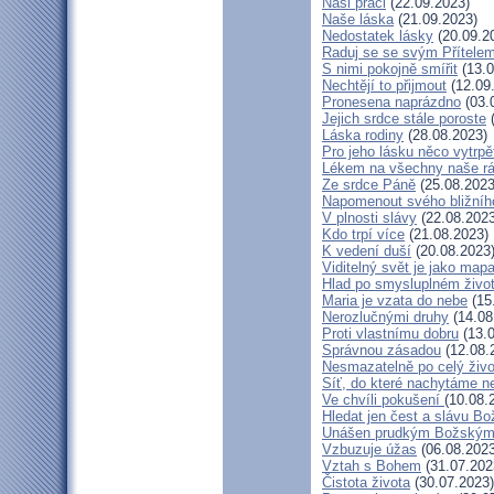
Naši práci
(22.09.2023)
Naše láska
(21.09.2023)
Nedostatek lásky
(20.09.2
Raduj se se svým Přítele
S nimi pokojně smířit
(13.0
Nechtějí to přijmout
(12.09
Pronesena naprázdno
(03.
Jejich srdce stále poroste
(
Láska rodiny
(28.08.2023)
Pro jeho lásku něco vytrpě
Lékem na všechny naše r
Ze srdce Páně
(25.08.2023
Napomenout svého bližníh
V plnosti slávy
(22.08.2023
Kdo trpí více
(21.08.2023)
K vedení duší
(20.08.2023
Viditelný svět je jako map
Hlad po smysluplném živo
Maria je vzata do nebe
(15
Nerozlučnými druhy
(14.08
Proti vlastnímu dobru
(13.0
Správnou zásadou
(12.08.
Nesmazatelně po celý živo
Síť, do které nachytáme ne
Ve chvíli pokušení
(10.08.
Hledat jen čest a slávu Bo
Unášen prudkým Božským
Vzbuzuje úžas
(06.08.2023
Vztah s Bohem
(31.07.202
Čistota života
(30.07.2023)