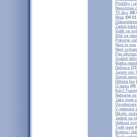
Porážky i ut
Neexistuje c
Tři divy
(06.
Mráz
(04.01
Odpovědnos
Žádná lidská
Vidět ve svě
Dítě se nám
Pokorné vů
Není to ona
Není schop
Pán přicház
Snášet bliž
Matka nepol
Definice
(23
Jenom pro 
Stejně nem
Dětská hra
(
O lásku
(05.
Když Franti
Nebojme se 
Jako moje v
Osvobozeni 
V nebeské 
Nikoliv služ
Jedině na n
Velikost sv
Trpěl jsem
(
Budoucí do
Škola poko