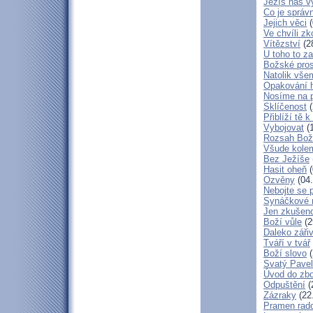
Ježíš nás v
Co je správ
Jejich věci
(
Ve chvíli z
Vítězství
(2
U toho to z
Božské pros
Natolik vše
Opakování h
Nosíme na 
Sklíčenost
(
Přiblíží tě 
Vybojovat
(1
Rozsah Bož
Všude kole
Bez Ježíše
Hasit oheň
(
Ozvěny
(04.
Nebojte se 
Synáčkové 
Jen zkušeno
Boží vůle
(2
Daleko zářiv
Tváří v tvář
Boží slovo
(
Svatý Pavel
Úvod do zbo
Odpuštění
(
Zázraky
(22
Pramen rado