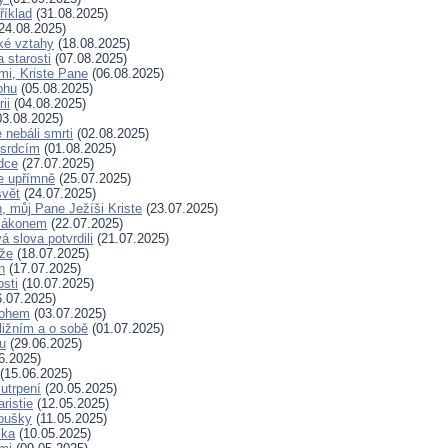
říklad
(31.08.2025)
24.08.2025)
ské vztahy
(18.08.2025)
a starosti
(07.08.2025)
mi, Kriste Pane
(06.08.2025)
ohu
(05.08.2025)
ii
(04.08.2025)
3.08.2025)
nebáli smrti
(02.08.2025)
 srdcím
(01.08.2025)
dce
(27.07.2025)
e upřímně
(25.07.2025)
svět
(24.07.2025)
, můj Pane Ježíši Kriste
(23.07.2025)
zákonem
(22.07.2025)
 slova potvrdili
(21.07.2025)
íže
(18.07.2025)
n
(17.07.2025)
osti
(10.07.2025)
.07.2025)
Bohem
(03.07.2025)
ližním a o sobě
(01.07.2025)
hu
(29.06.2025)
6.2025)
(15.06.2025)
 utrpení
(20.05.2025)
ristie
(12.05.2025)
koušky
(11.05.2025)
ska
(10.05.2025)