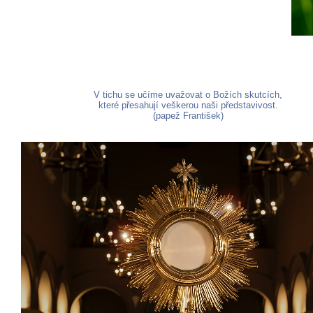
V tichu se učíme uvažovat o Božích skutcích,
které přesahují veškerou naši představivost.
(papež František)