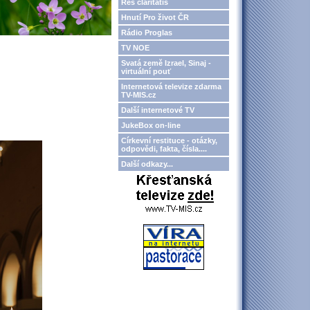
Res claritatis
Hnutí Pro život ČR
Rádio Proglas
TV NOE
Svatá země Izrael, Sinaj -
virtuální pouť
Internetová televize zdarma
TV-MIS.cz
Další internetové TV
JukeBox on-line
Církevní restituce - otázky,
odpovědi, fakta, čísla....
Další odkazy...