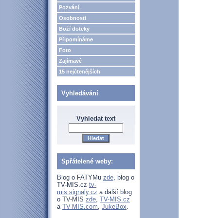
Pozvání
Osobnosti
Boží doteky
Připomínáme
Foto
Zajímavé
15 nejčtenějších
Vyhledávání
Vyhledat text
Spřátelené weby:
Blog o FATYMu
zde
, blog o
TV-MIS.cz
tv-
mis.signaly.cz
a další blog
o TV-MIS
zde
,
TV-MIS.cz
a
TV-MIS.com
,
JukeBox
.