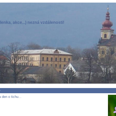
enka, akce...) nezná vzdálenosti!
y
 den o tichu...