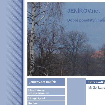
JENÍKOV.net
Dobré poselství (myšl
jenikov.net nabízí:
Boží skutk
Myšlenka na
Hlavní strana
www.jenikov.net
Liturgický rok
Rodina