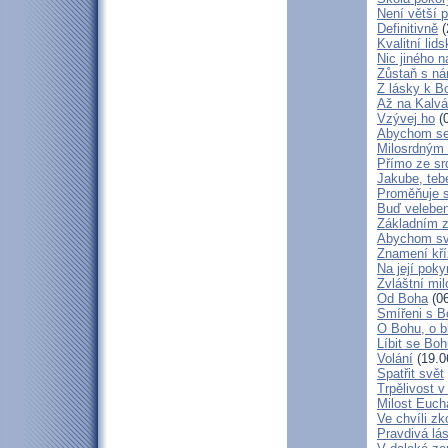
Není větší p
Definitivně
(
Kvalitní lid
Nic jiného n
Zůstaň s ná
Z lásky k B
Až na Kalvár
Vzývej ho
(0
Abychom se 
Milosrdným
Přímo ze sr
Jakube, teb
Proměňuje 
Buď veleben
Základním 
Abychom svá
Znamení kř
Na její poky
Zvláštní mil
Od Boha
(06
Smířeni s 
O Bohu, o b
Líbit se Bo
Volání
(19.0
Spatřit svět
Trpělivost v
Milost Eucha
Ve chvíli z
Pravdivá lá