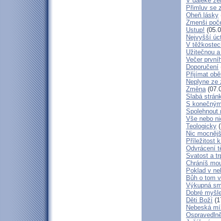
V daleké ze
Přimluv se 
Oheň lásky
Zmenši poče
Ustup!
(05.0
Nejvyšší úc
V těžkostec
Užitečnou a
Večer první
Doporučení
Přijímat obě
Neplyne ze 
Změna
(07.
Slabá strán
S konečným
Spolehnout
Vše nebo ni
Teologicky
(
Nic mocnějš
Příležitost k
Odvrácení t
Svatost a tr
Chráníš mou
Poklad v ne
Bůh o tom v
Výkupná sm
Dobré myšl
Děti Boží
(1
Nebeská mí
Ospravedlně