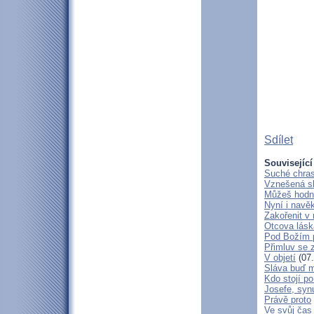
Sdílet
Související
Suché chras
Vznešená s
Můžeš hodně
Nyní i navě
Zakořenit v 
Otcova lásk
Pod Božím 
Přimluv se 
V objetí
(07.
Sláva buď m
Kdo stojí po
Josefe, syn
Právě proto
Ve svůj čas