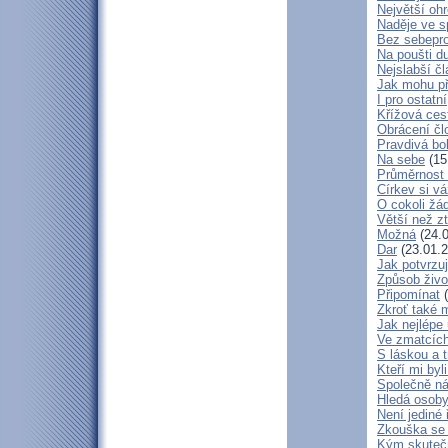
Největší oh
Naděje ve 
Bez sebepro
Na poušti d
Nejslabší č
Jak mohu př
I pro ostatní
Křížová ces
Obrácení čl
Pravdivá bo
Na sebe
(15
Průměrnost 
Církev si vá
O cokoli žá
Větší než zt
Možná
(24.0
Dar
(23.01.2
Jak potvrzuj
Způsob živo
Připomínat
(
Zkroť také 
Jak nejlépe
Ve zmatcích
S láskou a t
Kteří mi byl
Společně ná
Hledá osob
Není jediné 
Zkouška se
Kým skuteč