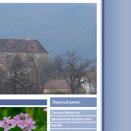
Doporučujeme:
Časopis Milujte se!
Společenství čistých srdcí
FATYM