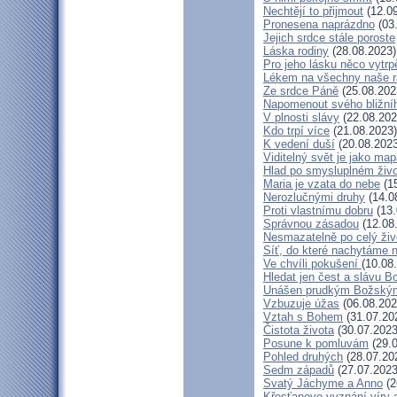
Nechtějí to přijmout
(12.09
Pronesena naprázdno
(03
Jejich srdce stále poroste
Láska rodiny
(28.08.2023)
Pro jeho lásku něco vytrp
Lékem na všechny naše 
Ze srdce Páně
(25.08.202
Napomenout svého bližní
V plnosti slávy
(22.08.202
Kdo trpí více
(21.08.2023)
K vedení duší
(20.08.2023
Viditelný svět je jako ma
Hlad po smysluplném živ
Maria je vzata do nebe
(15
Nerozlučnými druhy
(14.0
Proti vlastnímu dobru
(13.
Správnou zásadou
(12.08
Nesmazatelně po celý živ
Síť, do které nachytáme n
Ve chvíli pokušení
(10.08
Hledat jen čest a slávu B
Unášen prudkým Božský
Vzbuzuje úžas
(06.08.202
Vztah s Bohem
(31.07.20
Čistota života
(30.07.2023
Posune k pomluvám
(29.0
Pohled druhých
(28.07.20
Sedm západů
(27.07.2023
Svatý Jáchyme a Anno
(2
Křesťanovo vyznání víry 