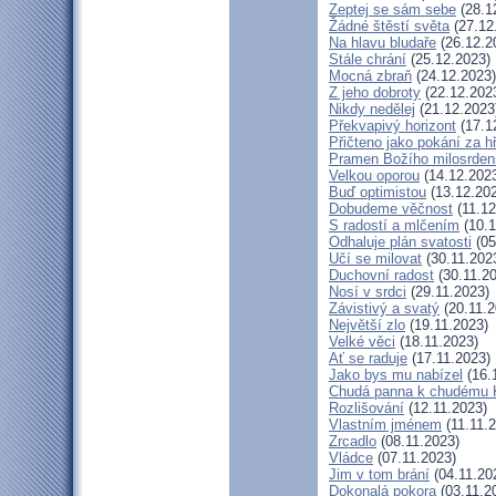
Zeptej se sám sebe
(28.1
Žádné štěstí světa
(27.12
Na hlavu bludaře
(26.12.2
Stále chrání
(25.12.2023)
Mocná zbraň
(24.12.2023)
Z jeho dobroty
(22.12.202
Nikdy nedělej
(21.12.2023
Překvapivý horizont
(17.1
Přičteno jako pokání za h
Pramen Božího milosrden
Velkou oporou
(14.12.202
Buď optimistou
(13.12.20
Dobudeme věčnost
(11.12
S radostí a mlčením
(10.1
Odhaluje plán svatosti
(05
Učí se milovat
(30.11.202
Duchovní radost
(30.11.2
Nosí v srdci
(29.11.2023)
Závistivý a svatý
(20.11.2
Největší zlo
(19.11.2023)
Velké věci
(18.11.2023)
Ať se raduje
(17.11.2023)
Jako bys mu nabízel
(16.
Chudá panna k chudému K
Rozlišování
(12.11.2023)
Vlastním jménem
(11.11.
Zrcadlo
(08.11.2023)
Vládce
(07.11.2023)
Jim v tom brání
(04.11.20
Dokonalá pokora
(03.11.2