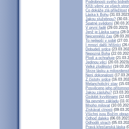
Podrobnosti svého bídnéh
Kříži věrný ze všech str
Co dokáže zlá příležitost
(
Láska k Bohu
(31.03.2023
Jakou služebnou?
(30.03.
Špatné svědomí
(30.03.2
V první řadě
(29.03.2023)
Jenž je Láska sama
(28.0
Nejcennější čas
(28.03.20
To nejlepší v sobě
(27.03.
I mnozí další hříšníci
(26.
Dobudeš srdce
(23.03.202
Nepozná Boha
(22.03.202
Plodí a ochraňuje
(21.03.
Jedinou věcí
(20.03.2023)
Velké zlodějství
(19.03.20
Skrze lásku a milosrdenst
Není dokonalosti
(17.03.2
Z čistoty srdce
(16.03.202
Melancholický stav
(15.03
Posvěceno jeho přítomnos
Jakou zásluhu?
(13.03.20
Ozdobit kvvětinami
(12.03
Na pevném základu
(11.0
Mnoho milovat
(10.03.202
Získávat ctnosti
(09.03.20
Všichni jsou Božím obra
Odhoď daleko
(06.03.2023
Odhodili strach
(05.03.202
Pravá křesťanská láska
(0