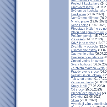
Poslední kapka krve
(24.0
Umrtvovat jazyk
(23.07.2
Světem se kochala, jako v
Hasit oheň
(21.07.2023)
Nemůžeme přijmout
(20.0
Mnoho praxe
(19.07.2023)
Nebe i peklo
(18.07.2023)
Představa blížícího se ne
Vládu nad správným úmy
Počátek pokoje
(15.07.20
Zlá vášeň
(14.07.2023)
Když je to možné
(13.07.
Dva hříchy pospolu
(12.07
Osamocený ostrov
(11.07
Čas rychle utíká
(09.07.2
Dokonalé odevzdání se
(0
Ctnosti vedou ke svatosti
Svatá horlivost
(06.07.202
Ze života svatého Cyrila
(
Pravdy svého srdce
(04.0
Neexistuje cizí člověk
(02
Tak tvrdá srdce
(01.07.20
Zkušenost lásky
(28.06.2
Kroky k cíli
(27.06.2023)
Od srdce
(25.06.2023)
Předchůdce pravý byl
(24
Dvě věci
(23.06.2023)
Slova
(22.06.2023)
Vyprošuji vám v modlitbá