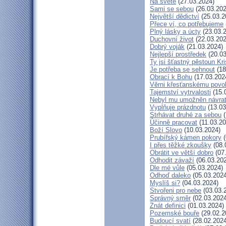
Na světě
(27.03.2024)
Sami se sebou
(26.03.202
Největší dědictví
(25.03.2
Přece ví, co potřebujeme
Plný lásky a úcty
(23.03.
Duchovní život
(22.03.202
Dobrý voják
(21.03.2024)
Nejlepší prostředek
(20.03
Ty jsi šťastný pěstoun Kr
Je potřeba se sehnout
(18
Obrací k Bohu
(17.03.202
Věrni křesťanskému povo
Tajemství vytrvalosti
(15.
Nebyl mu umožněn návra
Vyplňuje prázdnotu
(13.03
Strhávat druhé za sebou
(
Účinně pracovat
(11.03.20
Boží Slovo
(10.03.2024)
Prubířský kámen pokory
(
I přes těžké zkoušky
(08.
Obrátit ve větší dobro
(07
Odhodit závaží
(06.03.20
Dle mé vůle
(05.03.2024)
Odhoď daleko
(05.03.2024
Myslíš si?
(04.03.2024)
Stvořeni pro nebe
(03.03.
Správný směr
(02.03.2024
Znát definici
(01.03.2024)
Pozemské bouře
(29.02.2
Budoucí svatí
(28.02.2024