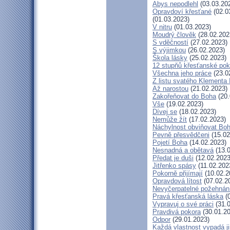
Abys nepodlehl
(03.03.20
Opravdoví křesťané
(02.0
(01.03.2023)
V nitru
(01.03.2023)
Moudrý člověk
(28.02.202
S vděčností
(27.02.2023)
S výjimkou
(26.02.2023)
Škola lásky
(25.02.2023)
12 stupňů křesťanské pok
Všechna jeho práce
(23.0
Z listu svatého Klementa 
Až narostou
(21.02.2023)
Zakořeňovat do Boha
(20.
Vše
(19.02.2023)
Dívej se
(18.02.2023)
Nemůže žít
(17.02.2023)
Náchylnost obviňovat Bo
Pevně přesvědčeni
(15.02
Pojetí Boha
(14.02.2023)
Nesnadná a obětavá
(13.0
Předat je duši
(12.02.2023
Jitřenko spásy
(11.02.202
Pokorně přijímají
(10.02.2
Opravdová lítost
(07.02.2
Nevyčerpatelné požehnán
Pravá křesťanská láska
(0
Vypravuj o své práci
(31.0
Pravdivá pokora
(30.01.20
Odpor
(29.01.2023)
Každá vlastnost vypadá j