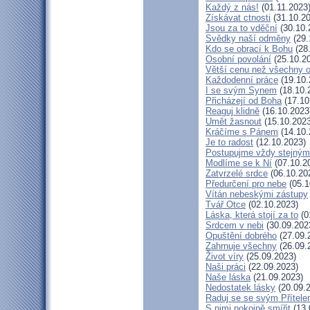
Každý z nás!
(01.11.2023
Získávat ctnosti
(31.10.20
Jsou za to vděční
(30.10.
Svědky naší odměny
(29.
Kdo se obrací k Bohu
(28
Osobní povolání
(25.10.2
Větší cenu než všechny o
Každodenní práce
(19.10.
I se svým Synem
(18.10.
Přicházejí od Boha
(17.10
Reaguj klidně
(16.10.2023
Umět žasnout
(15.10.2023
Kráčíme s Pánem
(14.10.
Je to radost
(12.10.2023)
Postupujme vždy stejný
Modlíme se k Ní
(07.10.2
Zatvrzelé srdce
(06.10.20
Předurčení pro nebe
(05.1
Vítán nebeskými zástupy
Tvář Otce
(02.10.2023)
Láska, která stojí za to
(0
Srdcem v nebi
(30.09.202
Opuštění dobrého
(27.09.
Zahrnuje všechny
(26.09.
Život víry
(25.09.2023)
Naši práci
(22.09.2023)
Naše láska
(21.09.2023)
Nedostatek lásky
(20.09.
Raduj se se svým Přítel
S nimi pokojně smířit
(13.