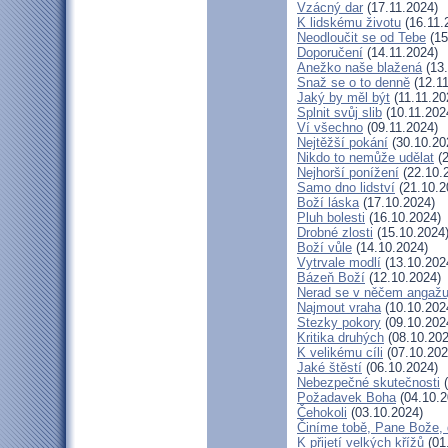
Vzácný dar
(17.11.2024)
K lidskému životu
(16.11.
Neodloučit se od Tebe
(15
Doporučení
(14.11.2024)
Anežko naše blažená
(13.
Snaž se o to denně
(12.11
Jaký by měl být
(11.11.20
Splnit svůj slib
(10.11.202
Ví všechno
(09.11.2024)
Nejtěžší pokání
(30.10.20
Nikdo to nemůže udělat
(2
Nejhorší ponížení
(22.10.
Samo dno lidství
(21.10.2
Boží láska
(17.10.2024)
Pluh bolesti
(16.10.2024)
Drobné zlosti
(15.10.2024
Boží vůle
(14.10.2024)
Vytrvale modlí
(13.10.202
Bázeň Boží
(12.10.2024)
Nerad se v něčem angažu
Najmout vraha
(10.10.202
Stezky pokory
(09.10.202
Kritika druhých
(08.10.202
K velikému cíli
(07.10.202
Jaké štěstí
(06.10.2024)
Nebezpečné skutečnosti
(
Požadavek Boha
(04.10.2
Čehokoli
(03.10.2024)
Činíme tobě, Pane Bože, 
K přijetí velkých křížů
(01