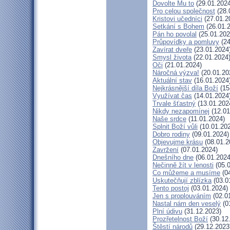
Dovolte Mu to
(29.01.2024
Pro celou společnost
(28.
Kristovi učedníci
(27.01.2
Setkání s Bohem
(26.01.
Pán ho povolal
(25.01.202
Průpovídky a pomluvy
(24
Zavírat dveře
(23.01.2024
Smysl života
(22.01.2024
Oči
(21.01.2024)
Náročná výzva!
(20.01.20
Aktuální stav
(16.01.2024
Nejkrásnější díla Boží
(15
Využívat čas
(14.01.2024
Trvale šťastný
(13.01.202
Nikdy nezapomínej
(12.01
Naše srdce
(11.01.2024)
Splnit Boží vůli
(10.01.20
Dobro rodiny
(09.01.2024)
Objevujme krásu
(08.01.2
Zavržení
(07.01.2024)
Dnešního dne
(06.01.2024
Nečinně žít v lenosti
(05.0
Co můžeme a musíme
(04
Uskutečňují zblízka
(03.0
Tento postoj
(03.01.2024)
Jen s proplouváním
(02.0
Nastal nám den veselý
(0
Plní údivu
(31.12.2023)
Prozřetelnost Boží
(30.12
Štěstí národů
(29.12.2023