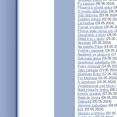
Po zásluze
(06.06.2024)
Přispívá k očistě srdce
(0
O mnoho důležitější
(04.0
Vůči bližnímu
(03.06.2024
Zvláštní milosti
(02.06.20
Zachraňuje
(29.05.2024)
Poznat vyvolené
(28.05.2
Přijímá stále novou sílu
(2
Závažnější a těžší
(26.05
Děláš-li to z lásky
(25.05.
Nezahálí
(20.05.2024)
Na našeho Pána
(19.05.2
Vnitřně i navenek
(18.05.
Neobjevil ve skutcích
(17.
Dokonalá láska
(16.05.20
Uspokojují sebelásku
(15.
Pravý misionář
(14.05.202
Jako zahrada
(13.05.2024
Důvěřujte Bohu
(12.05.20
Pro křesťana
(11.05.2024)
S úsměvem
(10.05.2024)
Vynahrazovat své hříchy
Malé výbuchy hněvu
(08.
Kristův učedník
(07.05.20
Rada do života
(06.05.202
Odpověď
(05.05.2024)
Jemným způsobem
(04.0
Klíč
(03.05.2024)
Ubožáci a hříšníci
(02.05.