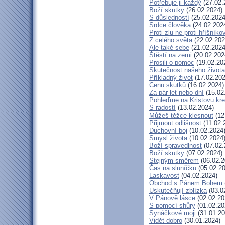
Potřebuje ji každý
(27.02.
Boží skutky
(26.02.2024)
S důsledností
(25.02.2024
Srdce člověka
(24.02.202
Proti zlu ne proti hříšníkov
Z celého světa
(22.02.202
Ale také sebe
(21.02.2024
Štěstí na zemi
(20.02.202
Prosili o pomoc
(19.02.20
Skutečnost našeho života
Příkladný život
(17.02.202
Cenu skutků
(16.02.2024)
Za pár let nebo dní
(15.02
Pohleďme na Kristovu kr
S radostí
(13.02.2024)
Můžeš těžce klesnout
(12
Přijmout odlišnost
(11.02.
Duchovní boj
(10.02.2024
Smysl života
(10.02.2024
Boží spravedlnost
(07.02.
Boží skutky
(07.02.2024)
Stejným směrem
(06.02.2
Čas na sluníčku
(05.02.20
Laskavost
(04.02.2024)
Obchod s Pánem Bohem
Uskutečňují zblízka
(03.0
V Pánově lásce
(02.02.20
S pomocí shůry
(01.02.20
Synáčkové moji
(31.01.20
Vidět dobro
(30.01.2024)