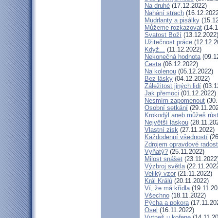
Na druhé
(17.12.2022)
Nahání strach
(16.12.2022
Mudrlanty a pisálky
(15.12
Můžeme rozkazovat
(14.1
Svatost Boží
(13.12.2022
Užitečnost práce
(12.12.2
Když...
(11.12.2022)
Nekonečná hodnota
(09.1
Cesta
(06.12.2022)
Na kolenou
(05.12.2022)
Bez lásky
(04.12.2022)
Záležitost jiných lidí
(03.1
Jak přemoci
(01.12.2022)
Nesmím zapomenout
(30.
Osobní setkání
(29.11.20
Krokodýl aneb můžeš růst:
Největší láskou
(28.11.20
Vlastní zisk
(27.11.2022)
Každodenní všedností
(26
Zdrojem opravdové radosti
Vyňatý?
(25.11.2022)
Milost snášet
(23.11.2022
Výzbroj světla
(22.11.202
Veliký vzor
(21.11.2022)
Král Králů
(20.11.2022)
Ví, že má křídla
(19.11.20
Všechno
(18.11.2022)
Pýcha a pokora
(17.11.20
Osel
(16.11.2022)
Vytneš u kořene
(14.11.2