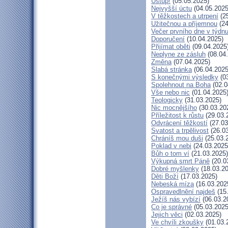
Ustup!
(05.05.2025)
Nejvyšší úctu
(04.05.2025
V těžkostech a utrpení
(25
Užitečnou a příjemnou
(24
Večer prvního dne v týdn
Doporučení
(10.04.2025)
Přijímat oběti
(09.04.2025
Neplyne ze zásluh
(08.04
Změna
(07.04.2025)
Slabá stránka
(06.04.2025
S konečnými výsledky
(03
Spolehnout na Boha
(02.0
Vše nebo nic
(01.04.2025
Teologicky
(31.03.2025)
Nic mocnějšího
(30.03.20
Příležitost k růstu
(29.03.
Odvrácení těžkostí
(27.03
Svatost a trpělivost
(26.03
Chráníš mou duši
(25.03.
Poklad v nebi
(24.03.2025
Bůh o tom ví
(21.03.2025)
Výkupná smrt Páně
(20.0
Dobré myšlenky
(18.03.20
Děti Boží
(17.03.2025)
Nebeská míza
(16.03.202
Ospravedlnění najdeš
(15
Ježíš nás vybízí
(06.03.2
Co je správné
(05.03.2025
Jejich věci
(02.03.2025)
Ve chvíli zkoušky
(01.03.