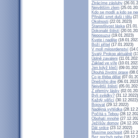
Ztrácíme zásluhy
(26.01.
Největším zlem
(25.01.20
Kdo se modlí a kdo se ne
Přináší smrt duši i tělu
(23
Okolnosti
(22.01.2023)
Starostlivost láska
(21.01
Dokonalé štěstí
(20.01.20
Neposuzuj
(19.01.2023)
Kvete i naděje
(18.01.202
Boží přítel
(17.01.2023)
V moři milosrdenství
(14.
Svatý Prokop aktuálně
(13
Úplně zavaleni
(11.01.202
Základ ve víře
(10.01.202
Jen když klečí
(09.01.202
Dlouhá životní praxe
(08.0
Co je třeba dělat
(07.01.2
Dnešního dne
(06.01.2023
Největší štěstí
(05.01.202
Z přemíry lásky
(02.01.20
Byli svědky?
(31.12.2022)
Každý věřící
(30.12.2022)
Bojovat
(29.12.2022)
Nadějná vyhlídka
(28.12.2
Počítá s Tebou
(28.12.20
Obohatí mnohé
(27.12.20
Ježíšův domov
(24.12.20
Dát srdce
(23.12.2022)
Musíme pochopit
(20.12.2
Bez pochyb nebe
(18.12.