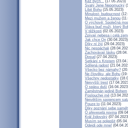
Kéž bych...
(17.05.2023)
Svatý Jene Nepomucký
(
Líbit Bohu
(15.05.2023)
Minulost- budoucnost
(12.
Mezi mužem a ženou
(11.
O výchově: Společná modli
Sláva buď muži, který Boh
V těžkosti
(02.05.2023)
Zpívají nebesa i celá zem
Jak chce On
(30.04.2023)
Díky ní žijí
(29.04.2023)
Nic nespáchali
(28.04.202
Zachovávají lásku
(28.04.
Dosud
(27.04.2023)
Setkání s Kristem
(23.04.
Sdílená radost
(21.04.202
Všecko bez námahy?
(20
Ne člověku, ale Bohu
(19.
Všechny nedostatky
(18.0
Nejvyšší trest
(17.04.2023
O spásu duší
(16.04.2023
Zaměstnán jedině Bohem
Poslouchej mě
(13.04.202
Největším spojencem sat
Pouze to
(11.04.2023)
Díky poznání sebe samé
Ó převeselá novina
(09.04
Král židovský
(07.04.2023
Musím se polepšit
(05.04
Odejdi ode mne!
(04.04.2