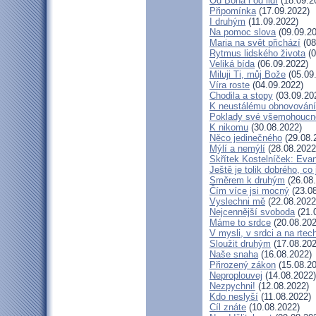
Od Boha i od lidí
(18.09.2
Připomínka
(17.09.2022)
I druhým
(11.09.2022)
Na pomoc slova
(09.09.20
Maria na svět přichází
(08
Rytmus lidského života
(0
Veliká bída
(06.09.2022)
Miluji Ti, můj Bože
(05.09
Víra roste
(04.09.2022)
Chodila a stopy
(03.09.20
K neustálému obnovování
Poklady své všemohoucn
K nikomu
(30.08.2022)
Něco jedinečného
(29.08.
Mýlí a nemýlí
(28.08.2022
Skřítek Kostelníček: Evan
Ještě je tolik dobrého, co
Směrem k druhým
(26.08
Čím více jsi mocný
(23.08
Vyslechni mě
(22.08.2022
Nejcennější svoboda
(21.
Máme to srdce
(20.08.202
V mysli, v srdci a na rtec
Sloužit druhým
(17.08.202
Naše snaha
(16.08.2022)
Přirozený zákon
(15.08.20
Neproplouvej
(14.08.2022)
Nezpychni!
(12.08.2022)
Kdo neslyší
(11.08.2022)
Cíl znáte
(10.08.2022)