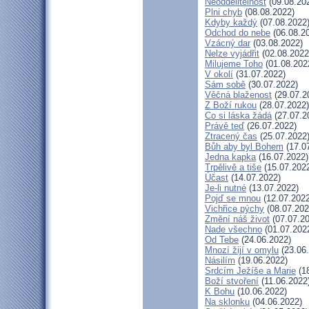
Neoddělitelnost
(09.08.20
Plni chyb
(08.08.2022)
Kdyby každý
(07.08.2022
Odchod do nebe
(06.08.2
Vzácný dar
(03.08.2022)
Nelze vyjádřit
(02.08.2022
Milujeme Toho
(01.08.202
V okolí
(31.07.2022)
Sám sobě
(30.07.2022)
Věčná blaženost
(29.07.2
Z Boží rukou
(28.07.2022)
Co si láska žádá
(27.07.2
Právě teď
(26.07.2022)
Ztracený čas
(25.07.2022
Bůh aby byl Bohem
(17.0
Jedna kapka
(16.07.2022)
Trpělivě a tiše
(15.07.202
Účast
(14.07.2022)
Je-li nutné
(13.07.2022)
Pojď se mnou
(12.07.2022
Vichřice pýchy
(08.07.202
Změní náš život
(07.07.20
Nade všechno
(01.07.202
Od Tebe
(24.06.2022)
Mnozí žijí v omylu
(23.06
Násilím
(19.06.2022)
Srdcím Ježíše a Marie
(18
Boží stvoření
(11.06.2022
K Bohu
(10.06.2022)
Na sklonku
(04.06.2022)