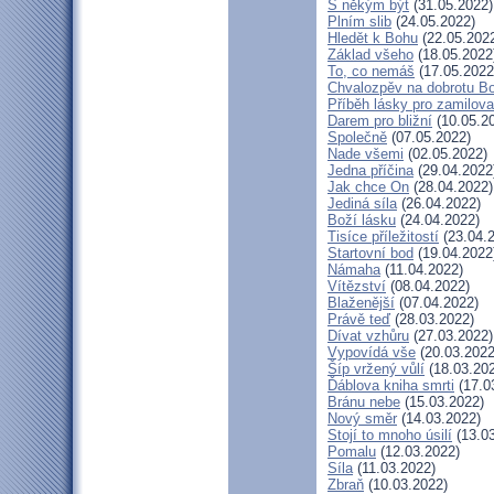
S někým být
(31.05.2022)
Plním slib
(24.05.2022)
Hledět k Bohu
(22.05.202
Základ všeho
(18.05.2022
To, co nemáš
(17.05.2022
Chvalozpěv na dobrotu B
Příběh lásky pro zamilov
Darem pro bližní
(10.05.2
Společně
(07.05.2022)
Nade všemi
(02.05.2022)
Jedna příčina
(29.04.2022
Jak chce On
(28.04.2022)
Jediná síla
(26.04.2022)
Boží lásku
(24.04.2022)
Tisíce příležitostí
(23.04.
Startovní bod
(19.04.2022
Námaha
(11.04.2022)
Vítězství
(08.04.2022)
Blaženější
(07.04.2022)
Právě teď
(28.03.2022)
Dívat vzhůru
(27.03.2022)
Vypovídá vše
(20.03.2022
Šíp vržený vůlí
(18.03.20
Ďáblova kniha smrti
(17.0
Bránu nebe
(15.03.2022)
Nový směr
(14.03.2022)
Stojí to mnoho úsilí
(13.03
Pomalu
(12.03.2022)
Síla
(11.03.2022)
Zbraň
(10.03.2022)