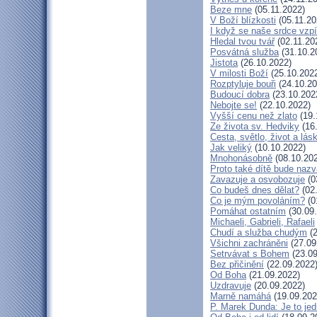
Beze mne
(05.11.2022)
V Boží blízkosti
(05.11.20
I když se naše srdce vzpí
Hledal tvou tvář
(02.11.20
Posvátná služba
(31.10.2
Jistota
(26.10.2022)
V milosti Boží
(25.10.202
Rozptyluje bouři
(24.10.20
Budoucí dobra
(23.10.202
Nebojte se!
(22.10.2022)
Vyšší cenu než zlato
(19.
Ze života sv. Hedviky
(16
Cesta, světlo, život a lás
Jak veliký
(10.10.2022)
Mnohonásobně
(08.10.20
Proto také dítě bude naz
Zavazuje a osvobozuje
(0
Co budeš dnes dělat?
(02
Co je mým povoláním?
(0
Pomáhat ostatním
(30.09
Michaeli, Gabrieli, Rafaeli
Chudí a služba chudým
(2
Všichni zachráněni
(27.09
Setrvávat s Bohem
(23.09
Bez přičinění
(22.09.2022
Od Boha
(21.09.2022)
Uzdravuje
(20.09.2022)
Marně namáhá
(19.09.202
P. Marek Dunda: Je to jed