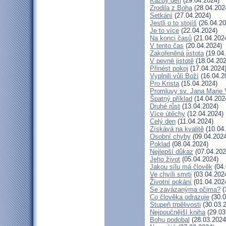
Každý den
(29.04.2024)
Zrodila z Boha
(28.04.202
Setkání
(27.04.2024)
Jestli o to stojíš
(26.04.20
Je to více
(22.04.2024)
Na konci časů
(21.04.202
V tento čas
(20.04.2024)
Zakořeněná jistota
(19.04
V pevné jistotě
(18.04.202
Přinést pokoj
(17.04.2024
Vyplnili vůli Boží
(16.04.2
Pro Krista
(15.04.2024)
Promluvy sv. Jana Marie V
Špatný příklad
(14.04.202
Druhé růst
(13.04.2024)
Více útěchy
(12.04.2024)
Celý den
(11.04.2024)
Získává na kvalitě
(10.04
Osobní chyby
(09.04.2024
Poklad
(08.04.2024)
Nejlepší důkaz
(07.04.202
Jeho život
(05.04.2024)
Jakou sílu má člověk
(04.
Ve chvíli smrti
(03.04.202
Životní pokání
(01.04.202
Se zavázanýma očima?
(
Co člověka odrazuje
(30.0
Stupeň trpělivosti
(30.03.
Nejpoučnější kniha
(29.03
Bohu podobal
(28.03.2024