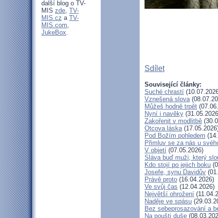
další blog o TV-
MIS
zde
,
TV-
MIS.cz
a
TV-
MIS.com
,
JukeBox
.
Sdílet
Související články:
Suché chrastí
(10.07.2026
Vznešená slova
(08.07.20
Můžeš hodně trpět
(07.06
Nyní i navěky
(31.05.2026
Zakořenit v modlitbě
(30.0
Otcova láska
(17.05.2026
Pod Božím pohledem
(14.
Přimluv se za nás u své
V objetí
(07.05.2026)
Sláva buď muži, který slo
Kdo stojí po jejich boku
(0
Josefe, synu Davidův
(01
Právě proto
(16.04.2026)
Ve svůj čas
(12.04.2026)
Největší ohrožení
(11.04.
Naděje ve spásu
(29.03.2
Bez sebeprosazování a be
Na poušti duše
(08.03.202