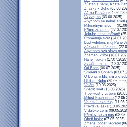
Zůstaň s námi, Kriste Pa
Z lásky k Bohu
(05.08.20
Až na Kalvárii
(04.08.2025
Vzývej ho
(03.08.2025)
Abychom se nebáli smrti
(
Milosrdným srdcím
(01.08
Přímo ze srdce
(27.07.20
Jakube, tebe upřímně
(25
Proměňuje svět
(24.07.20
Buď veleben, můj Pane Je
Základním zákonem
(22.0
Abychom svá slova potvrd
Znamení kříže
(18.07.202
Na její pokyn
(17.07.2025
Zvláštní milosti
(10.07.20
Od Boha
(06.07.2025)
Smířeni s Bohem
(03.07.
O Bohu, o bližním a o so
Líbit se Bohu
(29.06.2025
Volání
(19.06.2025)
Spatřit svět
(15.06.2025)
Trpělivost v utrpení
(20.05
Milost Eucharistie
(12.05.
Ve chvíli zkoušky
(11.05.
Pravdivá láska
(10.05.202
V daleké zemi
(09.05.202
Přimluv se za nás
(08.05.
Oheň lásky
(07.05.2025)
Zmenši počet nepřátel
(06