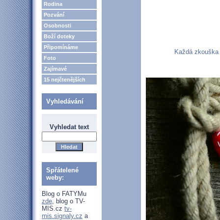
Rodina
Pozvání
Osobnosti
Boží doteky
Připomínáme
Každá zkouška v
Foto
Zajímavé
15 nejčtenějších
Vyhledávání
Vyhledat text
Spřátelené
weby:
Blog o FATYMu
zde
, blog o TV-
MIS.cz
tv-
mis.signaly.cz
a