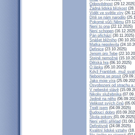
Odpovědnost
(29.12.2025
Žádná lidská blízkost
(28.
Vidět ve světle víry
(26.12
Dítě se nám narodilo
(25.
Pokorné vůči Němu
(23.1
Není to ona
(22.12.2025)
Není schopen
(16.12.2025
Pán přichází
(30.11.2025)
Snášet bližního
(30.10.20
Matka nepolevila
(24.10.2
Definice
(23.10.2025)
Jenom pro Tebe
(22.10.20
Stejně nemožné
(15.10.20
Dětská hra
(06.10.2025)
O lásku
(05.10.2025)
Když František, muž svat
Nebojme se prosit
(29.09.
Jako moje víra
(25.09.202
Osvobozeni od strachu a 
V nebeské slávě
(15.09.2
Nikoliv služebníka
(07.09.
Jedině na něho
(06.09.20
Velikost svých činů
(05.09
Trpěl jsem
(04.09.2025)
Budoucí dobro
(03.09.202
Škola pokory
(01.09.2025
Není větší příklad
(31.08.
Definitivně
(24.08.2025)
Kvalitní lidské vztahy
(18.
Nic jiného na starosti
(07.