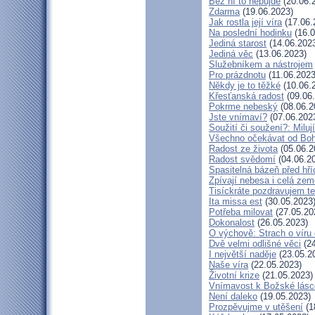
Bez ní to nepůjde
(20.06.
Zdarma
(19.06.2023)
Jak rostla její víra
(17.06.
Na poslední hodinku
(16.0
Jediná starost
(14.06.202
Jediná věc
(13.06.2023)
Služebníkem a nástrojem
Pro prázdnotu
(11.06.2023
Někdy je to těžké
(10.06.
Křesťanská radost
(09.06
Pokrme nebeský
(08.06.2
Jste vnímaví?
(07.06.202
Soužití či soužení?: Miluj
Všechno očekávat od Bo
Radost ze života
(05.06.2
Radost svědomí
(04.06.2
Spasitelná bázeň před hř
Zpívají nebesa i celá zem
Tisíckráte pozdravujem te
Ita missa est
(30.05.2023
Potřeba milovat
(27.05.20
Dokonalost
(26.05.2023)
O výchově: Strach o víru d
Dvě velmi odlišné věci
(24
I největší naděje
(23.05.2
Naše víra
(22.05.2023)
Životní krize
(21.05.2023)
Vnímavost k Božské lásce
Není daleko
(19.05.2023)
Prozpěvujme v utěšení
(1