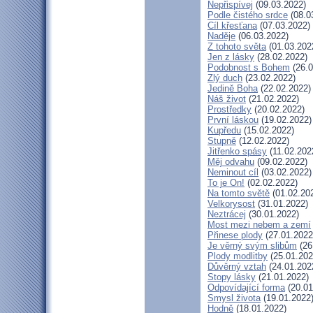
Nepřispívej
(09.03.2022)
Podle čistého srdce
(08.0
Cíl křesťana
(07.03.2022)
Naděje
(06.03.2022)
Z tohoto světa
(01.03.202
Jen z lásky
(28.02.2022)
Podobnost s Bohem
(26.0
Zlý duch
(23.02.2022)
Jedině Boha
(22.02.2022)
Náš život
(21.02.2022)
Prostředky
(20.02.2022)
První láskou
(19.02.2022)
Kupředu
(15.02.2022)
Stupně
(12.02.2022)
Jitřenko spásy
(11.02.202
Měj odvahu
(09.02.2022)
Neminout cíl
(03.02.2022)
To je On!
(02.02.2022)
Na tomto světě
(01.02.20
Velkorysost
(31.01.2022)
Neztrácej
(30.01.2022)
Most mezi nebem a zemí
Přinese plody
(27.01.2022
Je věrný svým slibům
(26
Plody modlitby
(25.01.202
Důvěrný vztah
(24.01.202
Stopy lásky
(21.01.2022)
Odpovídající forma
(20.01
Smysl života
(19.01.2022
Hodně
(18.01.2022)