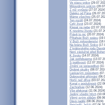
Ve stavu srdce
(29.07.202
Milosrdným srdcím
(28.07
Z níž vyrůstá
(27.07.2024
Daleko od Pána
(26.07.20
Máme všechno
(25.07.20
Ten rozdíl
(24.07.2024)
Celý život
(23.07.2024)
Klepat na nebe
(22.07.202
K novému životu
(21.07.2
Právě to nic
(20.07.2024)
Přitahuje Boží spásu
(19.
V Boží milosrdenství
(18.
Na bránu Boží Srdce
(17.
Z královského rodu David
Není záslužné před Bohe
K životu
(14.07.2024)
Jak potřebujeme
(13.07.2
S trpělivostí
(12.07.2024)
Změní ve spravedlivé
(11.
Drobné skutky
(08.07.202
Laskavým způsobem
(07.
Dobrovolné přijímání
(06.0
Horší než dříve
(03.07.20
Konal v poslušnosti
(22.0
Zachraňuje
(12.06.2024)
Vše překonat
(11.06.2024
Jediný všední hřích
(10.0
Věrný svým slibům
(09.06
Dává naději
(08.06.2024)
Nejsladší Ježíši
(07.06.20