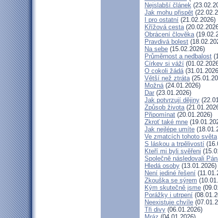
Nejslabší článek
(23.02.2
Jak mohu přispět
(22.02.2
I pro ostatní
(21.02.2026)
Křížová cesta
(20.02.2026
Obrácení člověka
(19.02.
Pravdivá bolest
(18.02.20
Na sebe
(15.02.2026)
Průměrnost a nedbalost
(1
Církev si váží
(01.02.2026
O cokoli žádá
(31.01.2026
Větší než ztráta
(25.01.20
Možná
(24.01.2026)
Dar
(23.01.2026)
Jak potvrzují dějiny
(22.01
Způsob života
(21.01.202
Připomínat
(20.01.2026)
Zkroť také mne
(19.01.20
Jak nejlépe umíte
(18.01.
Ve zmatcích tohoto světa
S láskou a trpělivostí
(16.
Kteří mi byli svěřeni
(15.0
Společně následovali Pán
Hledá osoby
(13.01.2026)
Není jediné řešení
(11.01.
Zkouška se sýrem
(10.01
Kým skutečně jsme
(09.0
Porážky i utrpení
(08.01.2
Neexistuje chvíle
(07.01.2
Tři divy
(06.01.2026)
Mráz
(04.01.2026)