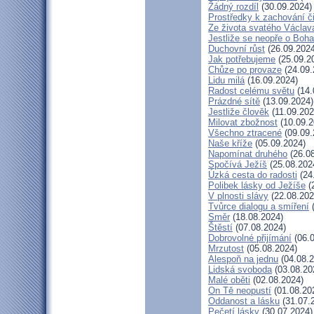
Žádný rozdíl
(30.09.2024)
Prostředky k zachování či
Ze života svatého Václav
Jestliže se neopře o Boha
Duchovní růst
(26.09.2024
Jak potřebujeme
(25.09.2
Chůze po provaze
(24.09.
Lidu milá
(16.09.2024)
Radost celému světu
(14.
Prázdné sítě
(13.09.2024)
Jestliže člověk
(11.09.202
Milovat zbožnost
(10.09.2
Všechno ztracené
(09.09.
Naše kříže
(05.09.2024)
Napomínat druhého
(26.08
Spočívá Ježíš
(25.08.202
Úzká cesta do radosti
(24
Polibek lásky od Ježíše
(
V plnosti slávy
(22.08.202
Tvůrce dialogu a smíření
(
Směr
(18.08.2024)
Štěstí
(07.08.2024)
Dobrovolné přijímání
(06.0
Mrzutost
(05.08.2024)
Alespoň na jednu
(04.08.2
Lidská svoboda
(03.08.20
Malé oběti
(02.08.2024)
On Tě neopustí
(01.08.20
Oddanost a lásku
(31.07.
Pečetí lásky
(30.07.2024)