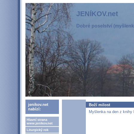
JENÍKOV.net
Dobré poselství (myšlenka
jenikov.net
Boží milost
nabízí:
Myšlenka na den z knihy 
Hlavní strana
www.jenikov.net
Liturgický rok