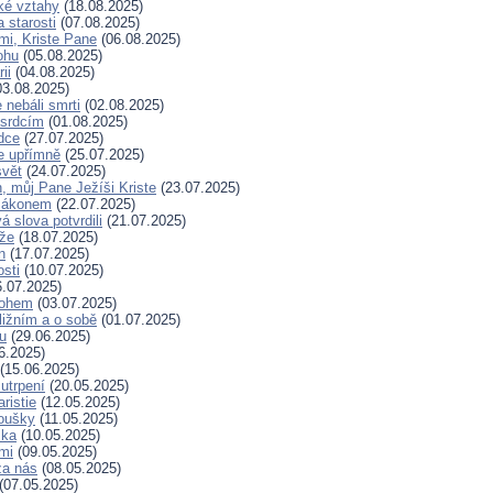
ské vztahy
(18.08.2025)
a starosti
(07.08.2025)
mi, Kriste Pane
(06.08.2025)
ohu
(05.08.2025)
ii
(04.08.2025)
3.08.2025)
nebáli smrti
(02.08.2025)
 srdcím
(01.08.2025)
dce
(27.07.2025)
e upřímně
(25.07.2025)
svět
(24.07.2025)
, můj Pane Ježíši Kriste
(23.07.2025)
zákonem
(22.07.2025)
 slova potvrdili
(21.07.2025)
íže
(18.07.2025)
n
(17.07.2025)
osti
(10.07.2025)
.07.2025)
Bohem
(03.07.2025)
ližním a o sobě
(01.07.2025)
hu
(29.06.2025)
6.2025)
(15.06.2025)
 utrpení
(20.05.2025)
ristie
(12.05.2025)
koušky
(11.05.2025)
ska
(10.05.2025)
mi
(09.05.2025)
za nás
(08.05.2025)
(07.05.2025)