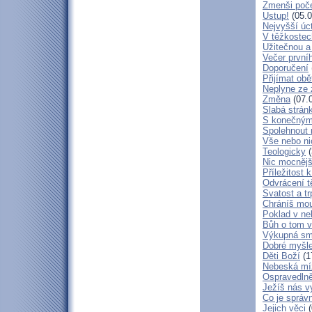
Zmenši poče
Ustup!
(05.0
Nejvyšší úc
V těžkostec
Užitečnou a
Večer první
Doporučení
Přijímat obě
Neplyne ze 
Změna
(07.
Slabá strán
S konečným
Spolehnout
Vše nebo ni
Teologicky
(
Nic mocnějš
Příležitost k
Odvrácení t
Svatost a tr
Chráníš mou
Poklad v ne
Bůh o tom v
Výkupná sm
Dobré myšl
Děti Boží
(1
Nebeská mí
Ospravedlně
Ježíš nás v
Co je správ
Jejich věci
(