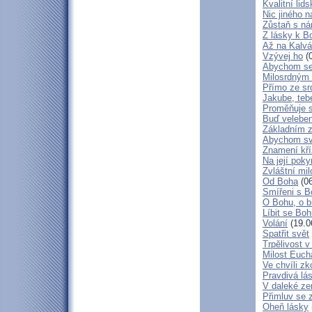
Kvalitní lid
Nic jiného n
Zůstaň s ná
Z lásky k B
Až na Kalvár
Vzývej ho
(0
Abychom se 
Milosrdným
Přímo ze sr
Jakube, teb
Proměňuje 
Buď veleben
Základním 
Abychom svá
Znamení kř
Na její poky
Zvláštní mil
Od Boha
(06
Smířeni s 
O Bohu, o b
Líbit se Bo
Volání
(19.0
Spatřit svět
Trpělivost v
Milost Eucha
Ve chvíli z
Pravdivá lá
V daleké ze
Přimluv se 
Oheň lásky