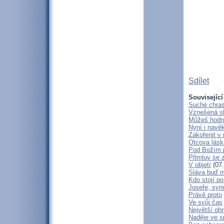
Sdílet
Související
Suché chras
Vznešená s
Můžeš hodně
Nyní i navě
Zakořenit v 
Otcova lásk
Pod Božím 
Přimluv se 
V objetí
(07.
Sláva buď m
Kdo stojí po
Josefe, syn
Právě proto
Ve svůj čas
Největší oh
Naděje ve 