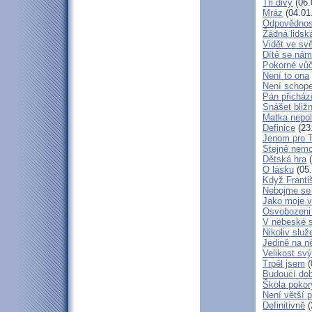
Tři divy
(06.
Mráz
(04.01
Odpovědnos
Žádná lidská
Vidět ve svě
Dítě se nám
Pokorné vů
Není to ona
Není schop
Pán přicház
Snášet bliž
Matka nepol
Definice
(23
Jenom pro 
Stejně nem
Dětská hra
(
O lásku
(05.
Když Franti
Nebojme se 
Jako moje v
Osvobozeni 
V nebeské 
Nikoliv služ
Jedině na n
Velikost sv
Trpěl jsem
(
Budoucí do
Škola poko
Není větší p
Definitivně
(