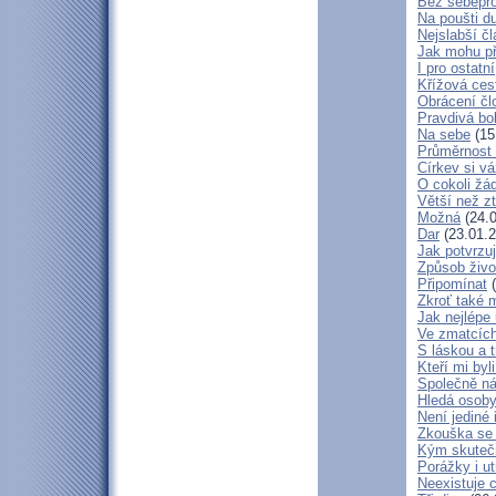
Bez sebepro
Na poušti d
Nejslabší č
Jak mohu př
I pro ostatní
Křížová ces
Obrácení čl
Pravdivá bo
Na sebe
(15
Průměrnost 
Církev si vá
O cokoli žá
Větší než zt
Možná
(24.0
Dar
(23.01.2
Jak potvrzuj
Způsob živo
Připomínat
(
Zkroť také 
Jak nejlépe
Ve zmatcích
S láskou a t
Kteří mi byl
Společně ná
Hledá osob
Není jediné 
Zkouška se
Kým skuteč
Porážky i ut
Neexistuje c