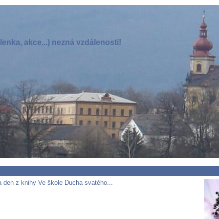
enka, akce...) nezná vzdálenosti!
 den z knihy Ve škole Ducha svatého...