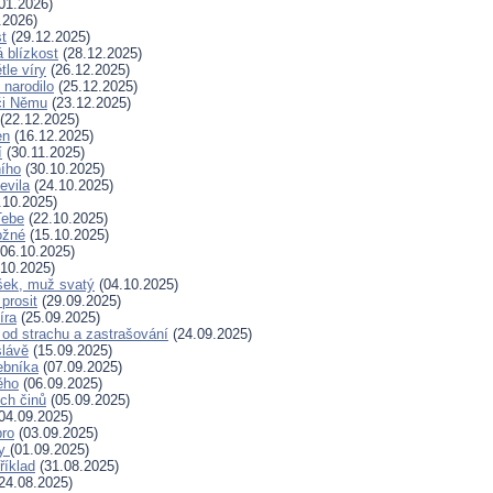
01.2026)
.2026)
t
(29.12.2025)
 blízkost
(28.12.2025)
tle víry
(26.12.2025)
 narodilo
(25.12.2025)
či Němu
(23.12.2025)
(22.12.2025)
en
(16.12.2025)
í
(30.11.2025)
ního
(30.10.2025)
evila
(24.10.2025)
.10.2025)
Tebe
(22.10.2025)
ožné
(15.10.2025)
06.10.2025)
10.2025)
šek, muž svatý
(04.10.2025)
prosit
(29.09.2025)
íra
(25.09.2025)
od strachu a zastrašování
(24.09.2025)
slávě
(15.09.2025)
ebníka
(07.09.2025)
ěho
(06.09.2025)
ých činů
(05.09.2025)
04.09.2025)
bro
(03.09.2025)
ry
(01.09.2025)
říklad
(31.08.2025)
24.08.2025)