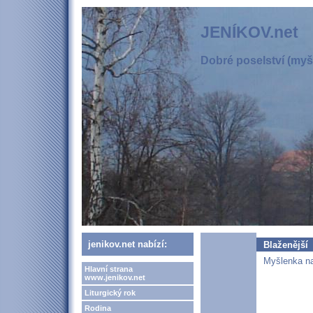
JENÍKOV.net
Dobré poselství (myšl
jenikov.net nabízí:
Blaženější
Myšlenka na
Hlavní strana
www.jenikov.net
Liturgický rok
Rodina