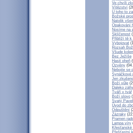
Ve chvíli z
Vítězství
(2
U toho to z
Božské pros
Natolik vše
Opakování h
Nosíme na 
Sklíčenost
(
Přiblíží tě 
Vybojovat
(1
Rozsah Bož
Všude kole
Bez Ježíše
Hasit oheň
(
Ozvěny
(04.
Nebojte se 
Synáčkové 
Jen zkušeno
Boží vůle
(2
Daleko zářiv
Tváří v tvář
Boží slovo
(
Svatý Pavel
Úvod do zbo
Odpuštění
(
Zázraky
(22
Pramen rado
Lampa víry
Křesťanské
Přešťastní 