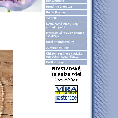
Res claritatis
Hnutí Pro život ČR
Rádio Proglas
TV NOE
Svatá země Izrael, Sinaj -
virtuální pouť
Internetová televize zdarma
TV-MIS.cz
Další internetové TV
JukeBox on-line
Církevní restituce - otázky,
odpovědi, fakta, čísla....
Další odkazy...