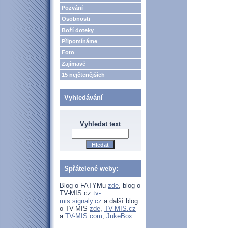
Pozvání
Osobnosti
Boží doteky
Připomínáme
Foto
Zajímavé
15 nejčtenějších
Vyhledávání
Vyhledat text
Spřátelené weby:
Blog o FATYMu
zde
, blog o
TV-MIS.cz
tv-
mis.signaly.cz
a další blog
o TV-MIS
zde
,
TV-MIS.cz
a
TV-MIS.com
,
JukeBox
.