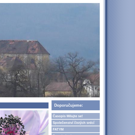
Doporučujeme:
Časopis Milujte se!
Společenství čistých srdcí
FATYM