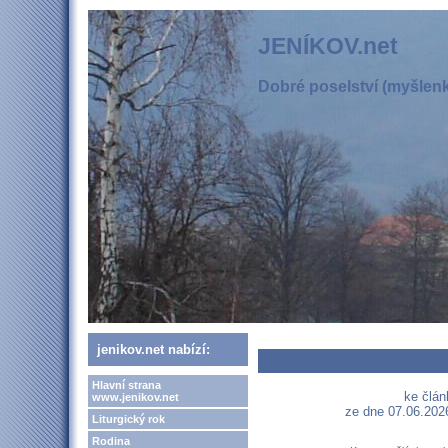
JENÍKOV.net
Dobré poselství (myšlenka
jenikov.net nabízí:
Hlavní strana
ke člán
www.jenikov.net
ze dne 07.06.2026
Liturgický rok
Rodina