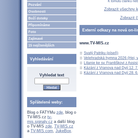
K tomutu článku ne
Pozvání
Zobrazit všechny 
Osobnosti
Zobrazit 
Boží doteky
Připomínáme
Externí odkazy na nová on-li
Foto
Zajímavé
www.TV-MIS.cz
15 nejčtenějších
::
Svatý Patriku (píseň)
::
Velehradská hymna 2026 (Hej, v
Vyhledávání
::
Litanie ke sv. Františkovi z Assisi
::
Kázání z Vranova nad Dyjí 12. 7
::
Kázání z Vranova nad Dyjí 28. 6
Vyhledat text
Spřátelené weby:
Blog o FATYMu
zde
, blog o
TV-MIS.cz
tv-
mis.signaly.cz
a další blog
o TV-MIS
zde
,
TV-MIS.cz
a
TV-MIS.com
,
JukeBox
.