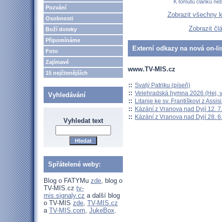
K tomutu článku ne
Pozvání
Zobrazit všechny 
Osobnosti
Zobrazit č
Boží doteky
Připomínáme
Externí odkazy na nová on-li
Foto
Zajímavé
www.TV-MIS.cz
15 nejčtenějších
::
Svatý Patriku (píseň)
::
Velehradská hymna 2026 (Hej, v
Vyhledávání
::
Litanie ke sv. Františkovi z Assisi
::
Kázání z Vranova nad Dyjí 12. 7
::
Kázání z Vranova nad Dyjí 28. 6
Vyhledat text
Spřátelené weby:
Blog o FATYMu
zde
, blog o
TV-MIS.cz
tv-
mis.signaly.cz
a další blog
o TV-MIS
zde
,
TV-MIS.cz
a
TV-MIS.com
,
JukeBox
.