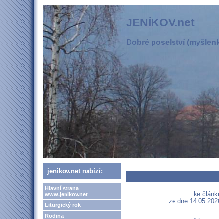
JENÍKOV.net
Dobré poselství (myšlenka
jenikov.net nabízí:
Hlavní strana
ke článk
www.jenikov.net
ze dne 14.05.2026
Liturgický rok
Rodina