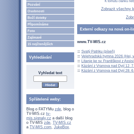
K tomutu článku ne
Pozvání
Zobrazit všechny 
Osobnosti
Zobr
Boží doteky
Připomínáme
Externí odkazy na nová on-li
Foto
Zajímavé
www.TV-MIS.cz
15 nejčtenějších
::
Svatý Patriku (píseň)
::
Velehradská hymna 2026 (Hej, v
Vyhledávání
::
Litanie ke sv. Františkovi z Assisi
::
Kázání z Vranova nad Dyjí 12. 7
::
Kázání z Vranova nad Dyjí 28. 6
Vyhledat text
Spřátelené weby:
Blog o FATYMu
zde
, blog o
TV-MIS.cz
tv-
mis.signaly.cz
a další blog
o TV-MIS
zde
,
TV-MIS.cz
a
TV-MIS.com
,
JukeBox
.