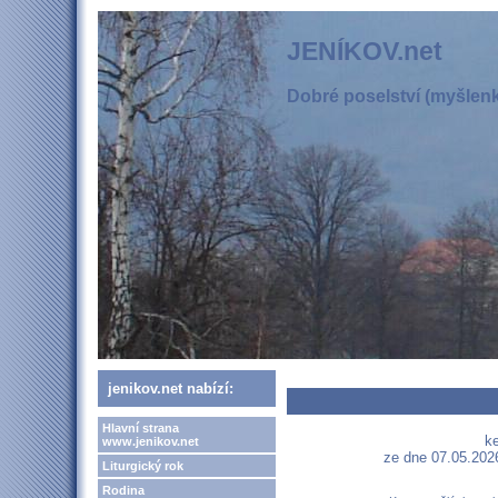
JENÍKOV.net
Dobré poselství (myšlenka
jenikov.net nabízí:
Hlavní strana
ke
www.jenikov.net
ze dne 07.05.2026
Liturgický rok
Rodina