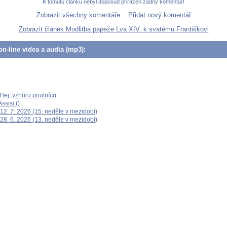
K tomutu článku nebyl doposud přiřazen žádný komentář!
Zobrazit všechny komentáře
Přidat nový komentář
Zobrazit článek Modlitba papeže Lva XIV. k svatému Františkovi
n-line videa a audia (mp3):
ej, vzhůru poutníci)
ssisi ()
12. 7. 2026 (15. neděle v mezidobí)
28. 6. 2026 (13. neděle v mezidobí)