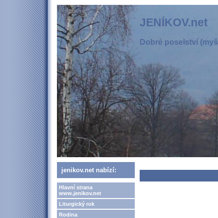
JENÍKOV.net
Dobré poselství (myšl
jenikov.net nabízí:
Hlavní strana
www.jenikov.net
Liturgický rok
Rodina