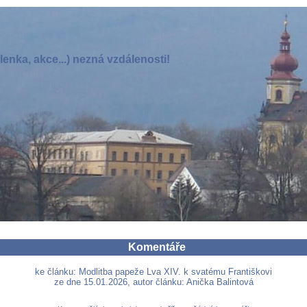
enka, akce...) nezná vzdálenosti!
Komentáře
ke článku: Modlitba papeže Lva XIV. k svatému Františkovi
ze dne 15.01.2026, autor článku: Anička Balintová