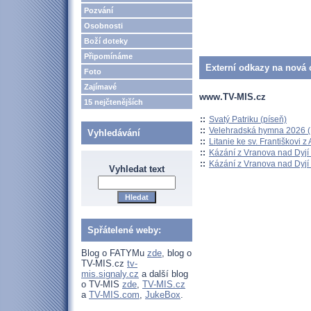
Pozvání
Osobnosti
Boží doteky
Připomínáme
Externí odkazy na nová o
Foto
Zajímavé
www.TV-MIS.cz
15 nejčtenějších
::
Svatý Patriku (píseň)
::
Velehradská hymna 2026 (H
Vyhledávání
::
Litanie ke sv. Františkovi z A
::
Kázání z Vranova nad Dyjí 
::
Kázání z Vranova nad Dyjí 
Vyhledat text
Spřátelené weby:
Blog o FATYMu
zde
, blog o
TV-MIS.cz
tv-
mis.signaly.cz
a další blog
o TV-MIS
zde
,
TV-MIS.cz
a
TV-MIS.com
,
JukeBox
.