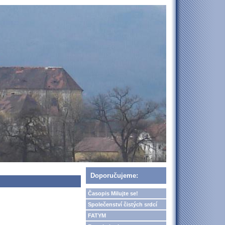
Doporučujeme:
Časopis Milujte se!
Společenství čistých srdcí
FATYM