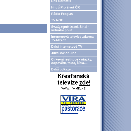
Res claritatis
Hnutí Pro život ČR
Rádio Proglas
TV NOE
Svatá země Izrael, Sinaj -
virtuální pouť
Internetová televize zdarma
TV-MIS.cz
Další internetové TV
JukeBox on-line
Církevní restituce - otázky,
odpovědi, fakta, čísla....
Další odkazy...