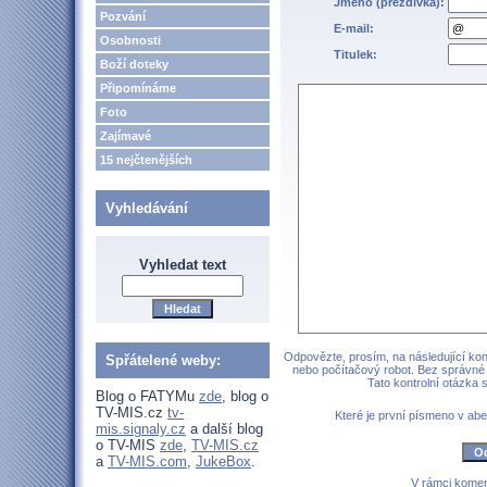
Jméno (přezdívka):
Pozvání
E-mail:
Osobnosti
Titulek:
Boží doteky
Připomínáme
Foto
Zajímavé
15 nejčtenějších
Vyhledávání
Vyhledat text
Odpovězte, prosím, na následující kont
Spřátelené weby:
nebo počítačový robot. Bez správné
Tato kontrolní otázka
Blog o FATYMu
zde
, blog o
TV-MIS.cz
tv-
Které je první písmeno v 
mis.signaly.cz
a další blog
o TV-MIS
zde
,
TV-MIS.cz
a
TV-MIS.com
,
JukeBox
.
V rámci komen