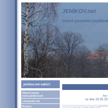
JENÍKOV.net
Dobré poselství (myšlenka
jenikov.net nabízí:
Hlavní strana
ke 
www.jenikov.net
ze dne 24.05.20
Liturgický rok
Rodina