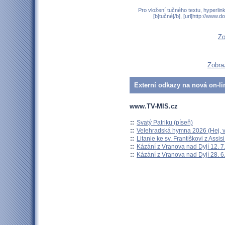
Pro vložení tučného textu, hyperlin
[b]tučné[/b], [url]http://www
Zo
Zobraz
Externí odkazy na nová on-li
www.TV-MIS.cz
::
Svatý Patriku (píseň)
::
Velehradská hymna 2026 (Hej, v
::
Litanie ke sv. Františkovi z Assisi
::
Kázání z Vranova nad Dyjí 12. 7
::
Kázání z Vranova nad Dyjí 28. 6