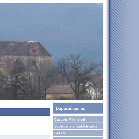
Doporučujeme:
Časopis Milujte se!
Společenství čistých srdcí
FATYM