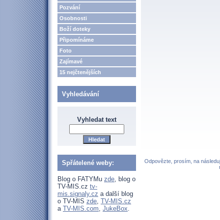
Pozvání
Osobnosti
Boží doteky
Připomínáme
Foto
Zajímavé
15 nejčtenějších
Vyhledávání
Vyhledat text
Odpovězte, prosím, na následují
Spřátelené weby:
Blog o FATYMu
zde
, blog o
TV-MIS.cz
tv-
mis.signaly.cz
a další blog
o TV-MIS
zde
,
TV-MIS.cz
a
TV-MIS.com
,
JukeBox
.