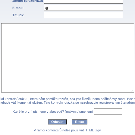
Jméno (přezdívka):
E-mail:
Titulek:
cí kontrolní otázku, která nám pomůže rozlišit, zda jste člověk nebo počítačový robot. Bez
nebude váš komentář uložen. Tato kontrolní otázka se nezobrazuje registrovaným čtenářům
Které je první písmeno v abecedě? (malým písmenem)
V rámci komentářů nelze používat HTML tagy.