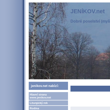
JENÍKOV.net
Dobré poselství (myšl
jenikov.net nabízí:
Hlavní strana
www.jenikov.net
Liturgický rok
Rodina