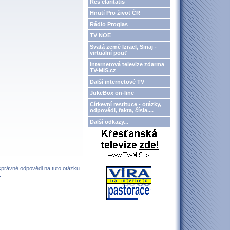
Res claritatis
Hnutí Pro život ČR
Rádio Proglas
TV NOE
Svatá země Izrael, Sinaj -
virtuální pouť
Internetová televize zdarma
TV-MIS.cz
Další internetové TV
JukeBox on-line
Církevní restituce - otázky,
odpovědi, fakta, čísla....
Další odkazy...
 správné odpovědi na tuto otázku
.