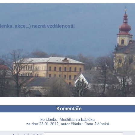
enka, akce...) nezná vzdálenosti!
Komentáře
ke článku: Modlitba za babičku
ze dne 23.01.2012, autor článku: Jana Jičínská