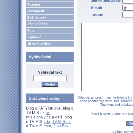
Jméno (přezdívka):
Pozvání
E-mail:
Osobnosti
Titulek:
Boží doteky
Připomínáme
Foto
Zajímavé
15 nejčtenějších
Vyhledávání
Vyhledat text
Odpovězte, prosím, na následující kont
Spřátelené weby:
nebo počítačový robot. Bez správné
Tato kontrolní otázka
Blog o FATYMu
zde
, blog o
TV-MIS.cz
tv-
Které je první písmeno v 
mis.signaly.cz
a další blog
o TV-MIS
zde
,
TV-MIS.cz
a
TV-MIS.com
,
JukeBox
.
V rámci komen