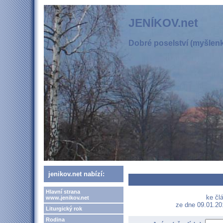
JENÍKOV.net
Dobré poselství (myšlenka
jenikov.net nabízí:
Hlavní strana
ke člá
www.jenikov.net
ze dne 09.01.20
Liturgický rok
Rodina