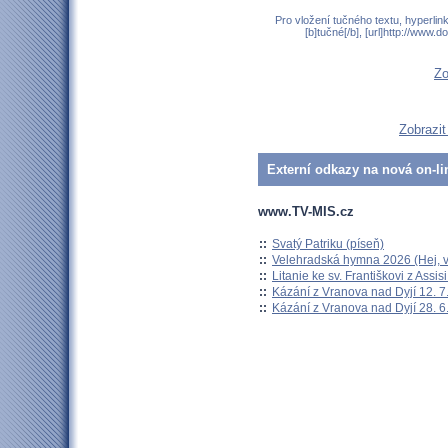
Pro vložení tučného textu, hyperlin
[b]tučné[/b], [url]http://www
Zo
Zobrazit
Externí odkazy na nová on-li
www.TV-MIS.cz
::
Svatý Patriku (píseň)
::
Velehradská hymna 2026 (Hej, v
::
Litanie ke sv. Františkovi z Assisi
::
Kázání z Vranova nad Dyjí 12. 7
::
Kázání z Vranova nad Dyjí 28. 6