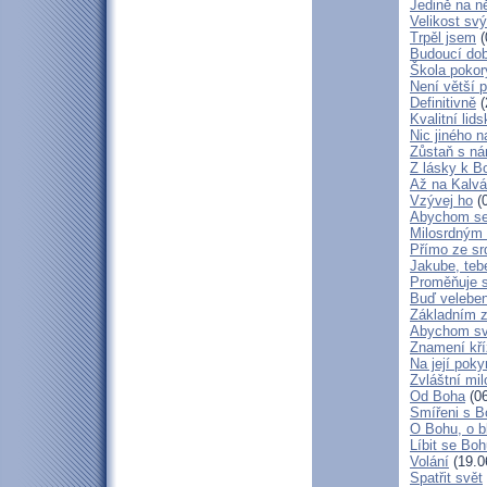
Jedině na n
Velikost sv
Trpěl jsem
(
Budoucí do
Škola poko
Není větší p
Definitivně
(
Kvalitní lid
Nic jiného n
Zůstaň s ná
Z lásky k B
Až na Kalvár
Vzývej ho
(0
Abychom se 
Milosrdným
Přímo ze sr
Jakube, teb
Proměňuje 
Buď veleben
Základním 
Abychom svá
Znamení kř
Na její poky
Zvláštní mil
Od Boha
(06
Smířeni s 
O Bohu, o b
Líbit se Bo
Volání
(19.0
Spatřit svět