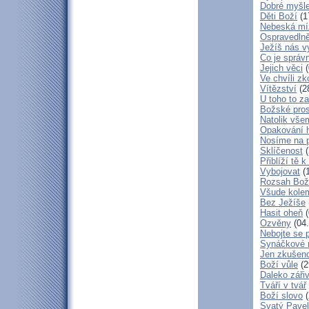
Dobré myšl
Děti Boží
(1
Nebeská mí
Ospravedlně
Ježíš nás v
Co je správ
Jejich věci
(
Ve chvíli z
Vítězství
(2
U toho to z
Božské pros
Natolik vše
Opakování h
Nosíme na 
Sklíčenost
(
Přiblíží tě 
Vybojovat
(1
Rozsah Bož
Všude kole
Bez Ježíše
Hasit oheň
(
Ozvěny
(04.
Nebojte se 
Synáčkové 
Jen zkušeno
Boží vůle
(2
Daleko zářiv
Tváří v tvář
Boží slovo
(
Svatý Pavel