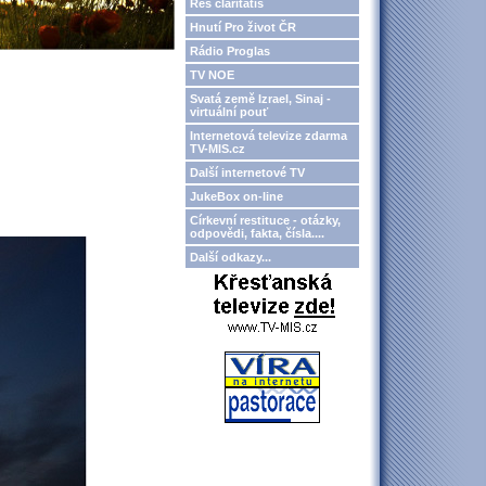
Res claritatis
Hnutí Pro život ČR
Rádio Proglas
TV NOE
Svatá země Izrael, Sinaj -
virtuální pouť
Internetová televize zdarma
TV-MIS.cz
Další internetové TV
JukeBox on-line
Církevní restituce - otázky,
odpovědi, fakta, čísla....
Další odkazy...