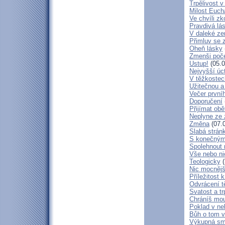
Trpělivost v
Milost Eucha
Ve chvíli z
Pravdivá lá
V daleké ze
Přimluv se 
Oheň lásky
Zmenši poče
Ustup!
(05.0
Nejvyšší úc
V těžkostec
Užitečnou a
Večer první
Doporučení
Přijímat obě
Neplyne ze 
Změna
(07.
Slabá strán
S konečným
Spolehnout
Vše nebo ni
Teologicky
(
Nic mocnějš
Příležitost k
Odvrácení t
Svatost a tr
Chráníš mou
Poklad v ne
Bůh o tom v
Výkupná sm