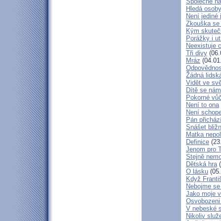
Společně ná
Hledá osob
Není jediné 
Zkouška se
Kým skuteč
Porážky i ut
Neexistuje c
Tři divy
(06.
Mráz
(04.01
Odpovědnos
Žádná lidská
Vidět ve svě
Dítě se nám
Pokorné vů
Není to ona
Není schop
Pán přicház
Snášet bliž
Matka nepol
Definice
(23
Jenom pro 
Stejně nem
Dětská hra
(
O lásku
(05.
Když Franti
Nebojme se 
Jako moje v
Osvobozeni 
V nebeské 
Nikoliv služ