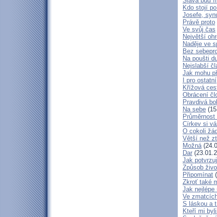
Sláva buď m
Kdo stojí po
Josefe, syn
Právě proto
Ve svůj čas
Největší oh
Naděje ve 
Bez sebepro
Na poušti d
Nejslabší č
Jak mohu př
I pro ostatní
Křížová ces
Obrácení čl
Pravdivá bo
Na sebe
(15
Průměrnost 
Církev si vá
O cokoli žá
Větší než zt
Možná
(24.0
Dar
(23.01.2
Jak potvrzuj
Způsob živo
Připomínat
(
Zkroť také 
Jak nejlépe
Ve zmatcích
S láskou a t
Kteří mi byl