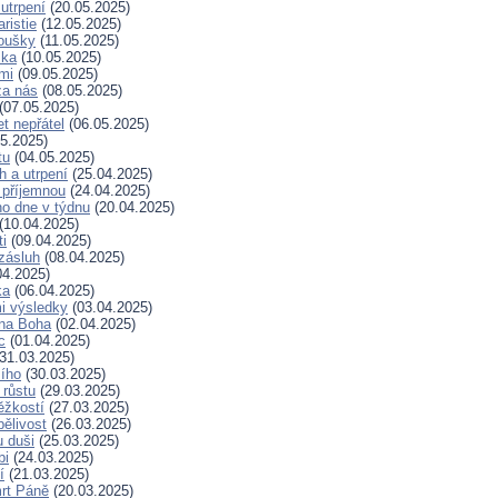
 utrpení
(20.05.2025)
ristie
(12.05.2025)
koušky
(11.05.2025)
ska
(10.05.2025)
mi
(09.05.2025)
za nás
(08.05.2025)
(07.05.2025)
t nepřátel
(06.05.2025)
5.2025)
tu
(04.05.2025)
h a utrpení
(25.04.2025)
 příjemnou
(24.04.2025)
ho dne v týdnu
(20.04.2025)
(10.04.2025)
ti
(09.04.2025)
zásluh
(08.04.2025)
04.2025)
ka
(06.04.2025)
i výsledky
(03.04.2025)
 na Boha
(02.04.2025)
c
(01.04.2025)
31.03.2025)
ího
(30.03.2025)
 růstu
(29.03.2025)
ěžkostí
(27.03.2025)
pělivost
(26.03.2025)
 duši
(25.03.2025)
bi
(24.03.2025)
í
(21.03.2025)
rt Páně
(20.03.2025)