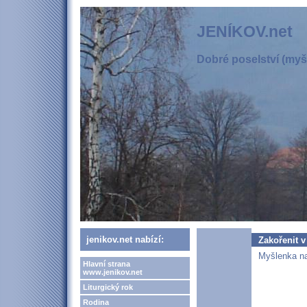
JENÍKOV.net
Dobré poselství (myšl
jenikov.net nabízí:
Zakořenit v
Myšlenka na
Hlavní strana
www.jenikov.net
Liturgický rok
Rodina