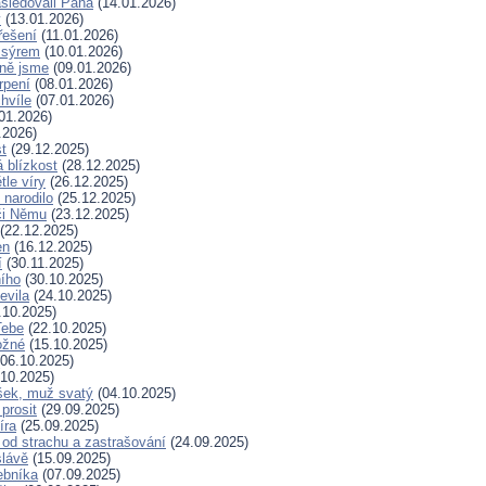
sledovali Pána
(14.01.2026)
y
(13.01.2026)
řešení
(11.01.2026)
 sýrem
(10.01.2026)
ně jsme
(09.01.2026)
rpení
(08.01.2026)
hvíle
(07.01.2026)
01.2026)
.2026)
t
(29.12.2025)
 blízkost
(28.12.2025)
tle víry
(26.12.2025)
 narodilo
(25.12.2025)
či Němu
(23.12.2025)
(22.12.2025)
en
(16.12.2025)
í
(30.11.2025)
ního
(30.10.2025)
evila
(24.10.2025)
.10.2025)
Tebe
(22.10.2025)
ožné
(15.10.2025)
06.10.2025)
10.2025)
šek, muž svatý
(04.10.2025)
prosit
(29.09.2025)
íra
(25.09.2025)
od strachu a zastrašování
(24.09.2025)
slávě
(15.09.2025)
ebníka
(07.09.2025)