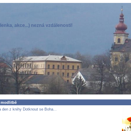
enka, akce...) nezná vzdálenosti!
 modlitbě
 den z knihy Dotknout se Boha...