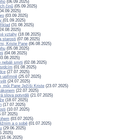
ěho
(06.09.2025)
ých činů
(05.09.2025)
04.09.2025)
bro
(03.09.2025)
ry
(01.09.2025)
říklad
(31.08.2025)
24.08.2025)
ské vztahy
(18.08.2025)
a starosti
(07.08.2025)
mi, Kriste Pane
(06.08.2025)
ohu
(05.08.2025)
ii
(04.08.2025)
3.08.2025)
nebáli smrti
(02.08.2025)
 srdcím
(01.08.2025)
dce
(27.07.2025)
e upřímně
(25.07.2025)
svět
(24.07.2025)
, můj Pane Ježíši Kriste
(23.07.2025)
zákonem
(22.07.2025)
 slova potvrdili
(21.07.2025)
íže
(18.07.2025)
n
(17.07.2025)
osti
(10.07.2025)
.07.2025)
Bohem
(03.07.2025)
ližním a o sobě
(01.07.2025)
hu
(29.06.2025)
6.2025)
(15.06.2025)