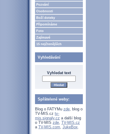
Pozvání
Osobnosti
Boží doteky
Připomínáme
Foto
Zajímavé
15 nejčtenějších
Vyhledávání
Vyhledat text
Spřátelené weby:
Blog o FATYMu
zde
, blog o
TV-MIS.cz
tv-
mis.signaly.cz
a další blog
o TV-MIS
zde
,
TV-MIS.cz
a
TV-MIS.com
,
JukeBox
.