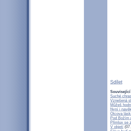
Sdílet
Související
Suché chras
Vznešená s
Můžeš hodně
Nyní i navě
Otcova lásk
Pod Božím 
Přimluv se 
V objetí
(07.