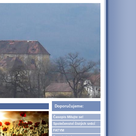
Doporučujeme:
Časopis Milujte se!
Společenství čistých srdcí
FATYM