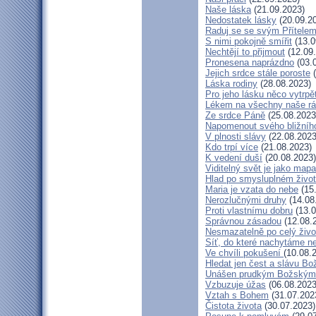
Naše láska
(21.09.2023)
Nedostatek lásky
(20.09.2
Raduj se se svým Přítele
S nimi pokojně smířit
(13.0
Nechtějí to přijmout
(12.09
Pronesena naprázdno
(03.
Jejich srdce stále poroste
(
Láska rodiny
(28.08.2023)
Pro jeho lásku něco vytrpě
Lékem na všechny naše r
Ze srdce Páně
(25.08.2023
Napomenout svého bližníh
V plnosti slávy
(22.08.2023
Kdo trpí více
(21.08.2023)
K vedení duší
(20.08.2023)
Viditelný svět je jako mapa
Hlad po smysluplném živo
Maria je vzata do nebe
(15
Nerozlučnými druhy
(14.08
Proti vlastnímu dobru
(13.0
Správnou zásadou
(12.08.
Nesmazatelně po celý živo
Síť, do které nachytáme ne
Ve chvíli pokušení
(10.08.
Hledat jen čest a slávu Bo
Unášen prudkým Božským
Vzbuzuje úžas
(06.08.2023
Vztah s Bohem
(31.07.202
Čistota života
(30.07.2023)