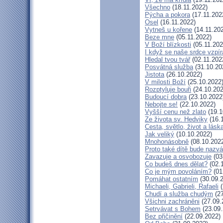
Všechno
(18.11.2022)
Pýcha a pokora
(17.11.202
Osel
(16.11.2022)
Vytneš u kořene
(14.11.20
Beze mne
(05.11.2022)
V Boží blízkosti
(05.11.202
I když se naše srdce vzpír
Hledal tvou tvář
(02.11.202
Posvátná služba
(31.10.20
Jistota
(26.10.2022)
V milosti Boží
(25.10.2022
Rozptyluje bouři
(24.10.202
Budoucí dobra
(23.10.2022
Nebojte se!
(22.10.2022)
Vyšší cenu než zlato
(19.1
Ze života sv. Hedviky
(16.
Cesta, světlo, život a lásk
Jak veliký
(10.10.2022)
Mnohonásobně
(08.10.202
Proto také dítě bude nazv
Zavazuje a osvobozuje
(03
Co budeš dnes dělat?
(02.
Co je mým povoláním?
(01
Pomáhat ostatním
(30.09.
Michaeli, Gabrieli, Rafaeli
(
Chudí a služba chudým
(27
Všichni zachráněni
(27.09.
Setrvávat s Bohem
(23.09.
Bez přičinění
(22.09.2022)