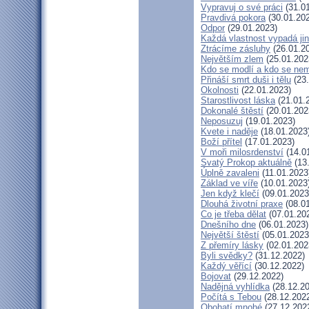
Vypravuj o své práci
(31.01
Pravdivá pokora
(30.01.20
Odpor
(29.01.2023)
Každá vlastnost vypadá ji
Ztrácíme zásluhy
(26.01.2
Největším zlem
(25.01.202
Kdo se modlí a kdo se nem
Přináší smrt duši i tělu
(23.
Okolnosti
(22.01.2023)
Starostlivost láska
(21.01.
Dokonalé štěstí
(20.01.202
Neposuzuj
(19.01.2023)
Kvete i naděje
(18.01.2023
Boží přítel
(17.01.2023)
V moři milosrdenství
(14.0
Svatý Prokop aktuálně
(13
Úplně zavaleni
(11.01.2023
Základ ve víře
(10.01.2023
Jen když klečí
(09.01.2023
Dlouhá životní praxe
(08.01
Co je třeba dělat
(07.01.20
Dnešního dne
(06.01.2023)
Největší štěstí
(05.01.2023
Z přemíry lásky
(02.01.202
Byli svědky?
(31.12.2022)
Každý věřící
(30.12.2022)
Bojovat
(29.12.2022)
Nadějná vyhlídka
(28.12.20
Počítá s Tebou
(28.12.202
Obohatí mnohé
(27.12.202