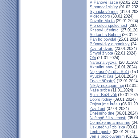
V Pánově lásce
(02.02.202
S pomocí shůry
(01.02.202
Synáčkové moji
(31.01.202
Vidět dobro
(30.01.2024)
Dovolte Mu to
(29.01.2024)
Pro celou společnost
(28.0
Kristovi učedníci
(27.01.20
Setkání s Bohem
(26.01.2
Pán ho povolal
(25.01.2024
Průpovídky a pomluvy
(24.
Zavírat dveře
(23.01.2024)
Smysl života
(22.01.2024)
Oči
(21.01.2024)
Náročná výzva!
(20.01.202
Aktuální stav
(16.01.2024)
Nejkrásnější díla Boží
(15.
Využívat čas
(14.01.2024)
Trvale šťastný
(13.01.2024
Nikdy nezapomínej
(12.01.
Naše srdce
(11.01.2024)
Splnit Boží vůli
(10.01.202
Dobro rodiny
(09.01.2024)
Objevujme krásu
(08.01.20
Zavržení
(07.01.2024)
Dnešního dne
(06.01.2024)
Nečinně žít v lenosti
(05.01
Co můžeme a musíme
(04
Uskutečňují zblízka
(03.01
Tento postoj
(03.01.2024)
Jen s proplouváním
(02.01