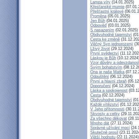
Lampa víry
(14.01.2025)
Křesťanské mumie
(07.01.
Přešťastní králové
(06.01.
Proměna
(05.01.2025)
Jen Bůh
(04.01.2025)
Odpověď
(03.01.2025)
S nasazením
(02.01.2025)
Obdivuhodné tajemství
(01
Cesta ke změně
(31.12.20
Věčný Syn jednorozený
(30
Lživý život
(29.12.2024)
První svědectví
(11.12.202
Láskou je Bůh
(10.12.2024
Vzor důvěry a odevzdanost
Svým bohatstvím
(08.12.2
Ona je naše Matka
(07.12.
Odpuštění
(06.12.2024)
První a hlavní zbraň
(05.12
Doporučení
(04.12.2024)
Láska a spokojenost
(03.1
Cesta
(02.12.2024)
Obdivuhodné tajemství
(01
Každé vítězství
(01.12.202
V Jeho přítomnosti
(30.11.
Skvosty a cetky
(29.11.20
Za všechno děkovat
(28.11
Mnoho dát
(27.11.2024)
Správné užívání moci
(24.
Skutečně prosil
(23.11.202
Větší hodnotu
(22.11.2024)