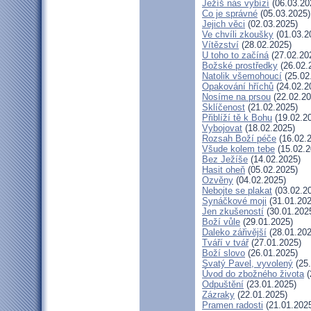
Ježíš nás vybízí
(06.03.20
Co je správné
(05.03.2025)
Jejich věci
(02.03.2025)
Ve chvíli zkoušky
(01.03.2
Vítězství
(28.02.2025)
U toho to začíná
(27.02.20
Božské prostředky
(26.02.
Natolik všemohoucí
(25.02
Opakování hříchů
(24.02.2
Nosíme na prsou
(22.02.20
Sklíčenost
(21.02.2025)
Přiblíží tě k Bohu
(19.02.2
Vybojovat
(18.02.2025)
Rozsah Boží péče
(16.02.
Všude kolem tebe
(15.02.2
Bez Ježíše
(14.02.2025)
Hasit oheň
(05.02.2025)
Ozvěny
(04.02.2025)
Nebojte se plakat
(03.02.2
Synáčkové moji
(31.01.202
Jen zkušeností
(30.01.202
Boží vůle
(29.01.2025)
Daleko zářivější
(28.01.202
Tváří v tvář
(27.01.2025)
Boží slovo
(26.01.2025)
Svatý Pavel, vyvolený
(25.
Úvod do zbožného života
(
Odpuštění
(23.01.2025)
Zázraky
(22.01.2025)
Pramen radosti
(21.01.202