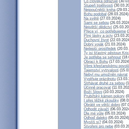
Co člověka odrazuje
(30.03
Stupeň trpělivosti
(30.03.2
Nejpoučnější kniha
(29.03.
Bohu podobal
(28.03.2024)
Na světě
(27.03.2024)
Sami se sebou
(26.03.2024
Největší dědictví
(25.03.20
Přece ví, co potřebujeme
(
Plný lásky a úcty
(23.03.2
Duchovní život
(22.03.2024
Dobrý voják
(21.03.2024)
Nejlepší prostředek
(20.03.
Ty jsi šťastný pěstoun Kri
Je potřeba se sehnout
(18.
Obrací k Bohu
(17.03.2024
Věrni křesťanskému povol
Tajemství vytrvalosti
(15.0
Nebyl mu umožněn návrat
Vyplňuje prázdnotu
(13.03.
Strhávat druhé za sebou
(1
Účinně pracovat
(11.03.202
Boží Slovo
(10.03.2024)
Prubířský kámen pokory
(0
I přes těžké zkoušky
(08.0
Obrátit ve větší dobro
(07.
Odhodit závaží
(06.03.202
Dle mé vůle
(05.03.2024)
Odhoď daleko
(05.03.2024)
Myslíš si?
(04.03.2024)
Stvořeni pro nebe
(03.03.2