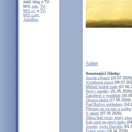
další blog o TV-
MIS
zde
,
TV-
MIS.cz
a
TV-
MIS.com
,
JukeBox
.
Sdílet
Související články:
Suché chrastí
(10.07.2026)
Vznešená slova
(08.07.202
Můžeš hodně trpět
(07.06.
Nyní i navěky
(31.05.2026)
Zakořenit v modlitbě
(30.05
Otcova láska
(17.05.2026)
Pod Božím pohledem
(14.0
Přimluv se za nás u svéh
V objetí
(07.05.2026)
Sláva buď muži, který slou
Kdo stojí po jejich boku
(04
Josefe, synu Davidův
(01.
Právě proto
(16.04.2026)