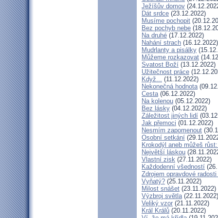
Ježíšův domov
(24.12.202
Dát srdce
(23.12.2022)
Musíme pochopit
(20.12.20
Bez pochyb nebe
(18.12.2
Na druhé
(17.12.2022)
Nahání strach
(16.12.2022)
Mudrlanty a pisálky
(15.12
Můžeme rozkazovat
(14.12
Svatost Boží
(13.12.2022)
Užitečnost práce
(12.12.20
Když...
(11.12.2022)
Nekonečná hodnota
(09.12
Cesta
(06.12.2022)
Na kolenou
(05.12.2022)
Bez lásky
(04.12.2022)
Záležitost jiných lidí
(03.12
Jak přemoci
(01.12.2022)
Nesmím zapomenout
(30.1
Osobní setkání
(29.11.202
Krokodýl aneb můžeš růst: 
Největší láskou
(28.11.202
Vlastní zisk
(27.11.2022)
Každodenní všedností
(26.
Zdrojem opravdové radosti 
Vyňatý?
(25.11.2022)
Milost snášet
(23.11.2022)
Výzbroj světla
(22.11.2022
Veliký vzor
(21.11.2022)
Král Králů
(20.11.2022)
Ví, že má křídla
(19.11.202