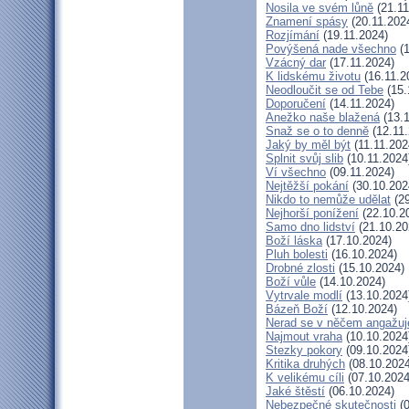
Nosila ve svém lůně
(21.11
Znamení spásy
(20.11.202
Rozjímání
(19.11.2024)
Povýšená nade všechno
(1
Vzácný dar
(17.11.2024)
K lidskému životu
(16.11.2
Neodloučit se od Tebe
(15.
Doporučení
(14.11.2024)
Anežko naše blažená
(13.1
Snaž se o to denně
(12.11.
Jaký by měl být
(11.11.202
Splnit svůj slib
(10.11.2024
Ví všechno
(09.11.2024)
Nejtěžší pokání
(30.10.202
Nikdo to nemůže udělat
(29
Nejhorší ponížení
(22.10.2
Samo dno lidství
(21.10.20
Boží láska
(17.10.2024)
Pluh bolesti
(16.10.2024)
Drobné zlosti
(15.10.2024)
Boží vůle
(14.10.2024)
Vytrvale modlí
(13.10.2024
Bázeň Boží
(12.10.2024)
Nerad se v něčem angažuj
Najmout vraha
(10.10.2024
Stezky pokory
(09.10.2024
Kritika druhých
(08.10.2024
K velikému cíli
(07.10.2024
Jaké štěstí
(06.10.2024)
Nebezpečné skutečnosti
(0