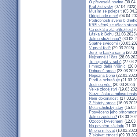
Ó převeselá novina
(09.04.
Král židovský
(07.04.2023)
Musím se polepšit
(05.04.
Odejdi ode mne!
(04.04.20
Podrobnosti svého bídného
Kříži věrný ze všech stro
Co dokáže zlá příležitost
(0
Láska k Bohu
(31.03.2023)
Jakou služebnou?
(30.03.2
Špatné svědomí
(30.03.20
V první řadě
(29.03.2023)
Jenž je Láska sama
(28.03
Nejcennější čas
(28.03.202
To nejlepší v sobě
(27.03.2
I mnozí další hříšníci
(26.0
Dobudeš srdce
(23.03.2023
Nepozná Boha
(22.03.2023
Plodí a ochraňuje
(21.03.2
Jedinou věcí
(20.03.2023)
Velké zlodějství
(19.03.202
Skrze lásku a milosrdenstv
Není dokonalosti
(17.03.20
Z čistoty srdce
(16.03.2023
Melancholický stav
(15.03.
Posvěceno jeho přítomnost
Jakou zásluhu?
(13.03.202
Ozdobit kvvětinami
(12.03.
Na pevném základu
(11.03
Mnoho milovat
(10.03.2023
Získávat ctnosti
(09.03.20