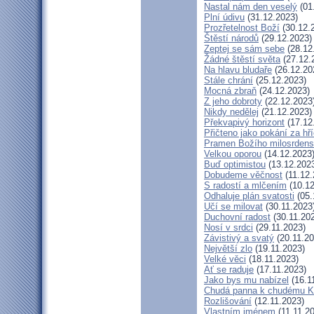
Nastal nám den veselý
(01
Plní údivu
(31.12.2023)
Prozřetelnost Boží
(30.12.
Štěstí národů
(29.12.2023)
Zeptej se sám sebe
(28.12
Žádné štěstí světa
(27.12.
Na hlavu bludaře
(26.12.20
Stále chrání
(25.12.2023)
Mocná zbraň
(24.12.2023)
Z jeho dobroty
(22.12.2023
Nikdy nedělej
(21.12.2023)
Překvapivý horizont
(17.12
Přičteno jako pokání za hř
Pramen Božího milosrdens
Velkou oporou
(14.12.2023
Buď optimistou
(13.12.202
Dobudeme věčnost
(11.12.
S radostí a mlčením
(10.12
Odhaluje plán svatosti
(05.
Učí se milovat
(30.11.2023
Duchovní radost
(30.11.20
Nosí v srdci
(29.11.2023)
Závistivý a svatý
(20.11.20
Největší zlo
(19.11.2023)
Velké věci
(18.11.2023)
Ať se raduje
(17.11.2023)
Jako bys mu nabízel
(16.1
Chudá panna k chudému Kr
Rozlišování
(12.11.2023)
Vlastním jménem
(11.11.2