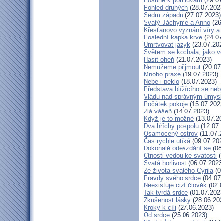
Posune k pomluvám
(29.07
Pohled druhých
(28.07.202
Sedm západů
(27.07.2023)
Svatý Jáchyme a Anno
(26
Křesťanovo vyznání víry a
Poslední kapka krve
(24.07
Umrtvovat jazyk
(23.07.20
Světem se kochala, jako ve
Hasit oheň
(21.07.2023)
Nemůžeme přijmout
(20.07
Mnoho praxe
(19.07.2023)
Nebe i peklo
(18.07.2023)
Představa blížícího se neb
Vládu nad správným úmys
Počátek pokoje
(15.07.202
Zlá vášeň
(14.07.2023)
Když je to možné
(13.07.2
Dva hříchy pospolu
(12.07.
Osamocený ostrov
(11.07.
Čas rychle utíká
(09.07.20
Dokonalé odevzdání se
(08
Ctnosti vedou ke svatosti
(
Svatá horlivost
(06.07.2023
Ze života svatého Cyrila
(0
Pravdy svého srdce
(04.07
Neexistuje cizí člověk
(02.
Tak tvrdá srdce
(01.07.202
Zkušenost lásky
(28.06.20
Kroky k cíli
(27.06.2023)
Od srdce
(25.06.2023)