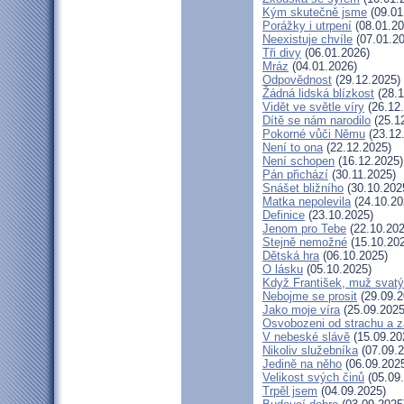
Kým skutečně jsme
(09.01
Porážky i utrpení
(08.01.20
Neexistuje chvíle
(07.01.20
Tři divy
(06.01.2026)
Mráz
(04.01.2026)
Odpovědnost
(29.12.2025)
Žádná lidská blízkost
(28.1
Vidět ve světle víry
(26.12
Dítě se nám narodilo
(25.1
Pokorné vůči Němu
(23.12
Není to ona
(22.12.2025)
Není schopen
(16.12.2025)
Pán přichází
(30.11.2025)
Snášet bližního
(30.10.202
Matka nepolevila
(24.10.20
Definice
(23.10.2025)
Jenom pro Tebe
(22.10.202
Stejně nemožné
(15.10.20
Dětská hra
(06.10.2025)
O lásku
(05.10.2025)
Když František, muž svatý
Nebojme se prosit
(29.09.2
Jako moje víra
(25.09.2025
Osvobozeni od strachu a z
V nebeské slávě
(15.09.20
Nikoliv služebníka
(07.09.2
Jedině na něho
(06.09.202
Velikost svých činů
(05.09
Trpěl jsem
(04.09.2025)