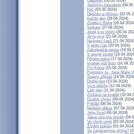
Odpověď
(05.05.2024)
Jemným způsobem
(04.05
Klíč
(03.05.2024)
Ubožáci a hříšníci
(02.05.2
Každý den
(29.04.2024)
Zrodila z Boha
(28.04.2024
Setkání
(27.04.2024)
Jestli o to stojíš
(26.04.202
Je to více
(22.04.2024)
Na konci časů
(21.04.2024
V tento čas
(20.04.2024)
Zakořeněná jistota
(19.04.
V pevné jistotě
(18.04.2024
Přinést pokoj
(17.04.2024)
Vyplnili vůli Boží
(16.04.20
Pro Krista
(15.04.2024)
Promluvy sv. Jana Marie Vi
Špatný příklad
(14.04.2024
Druhé růst
(13.04.2024)
Více útěchy
(12.04.2024)
Celý den
(11.04.2024)
Získává na kvalitě
(10.04.
Osobní chyby
(09.04.2024)
Poklad
(08.04.2024)
Nejlepší důkaz
(07.04.2024
Jeho život
(05.04.2024)
Jakou sílu má člověk
(04.0
Ve chvíli smrti
(03.04.2024
Životní pokání
(01.04.2024
Se zavázanýma očima?
(3