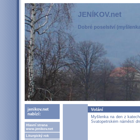
JENÍKOV.net
Dobré poselství (myšlenka,
jenikov.net
Volání
nabízí:
Myšlenka na den z katech
Svatopetrském náměstí dne
Hlavní strana
www.jenikov.net
Liturgický rok