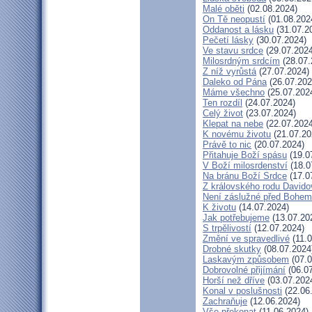
Malé oběti
(02.08.2024)
On Tě neopustí
(01.08.202
Oddanost a lásku
(31.07.2
Pečetí lásky
(30.07.2024)
Ve stavu srdce
(29.07.2024
Milosrdným srdcím
(28.07.
Z níž vyrůstá
(27.07.2024)
Daleko od Pána
(26.07.202
Máme všechno
(25.07.202
Ten rozdíl
(24.07.2024)
Celý život
(23.07.2024)
Klepat na nebe
(22.07.2024
K novému životu
(21.07.20
Právě to nic
(20.07.2024)
Přitahuje Boží spásu
(19.0
V Boží milosrdenství
(18.0
Na bránu Boží Srdce
(17.0
Z královského rodu Davido
Není záslužné před Bohem
K životu
(14.07.2024)
Jak potřebujeme
(13.07.20
S trpělivostí
(12.07.2024)
Změní ve spravedlivé
(11.0
Drobné skutky
(08.07.2024
Laskavým způsobem
(07.0
Dobrovolné přijímání
(06.07
Horší než dříve
(03.07.202
Konal v poslušnosti
(22.06
Zachraňuje
(12.06.2024)
Vše překonat
(11.06.2024)