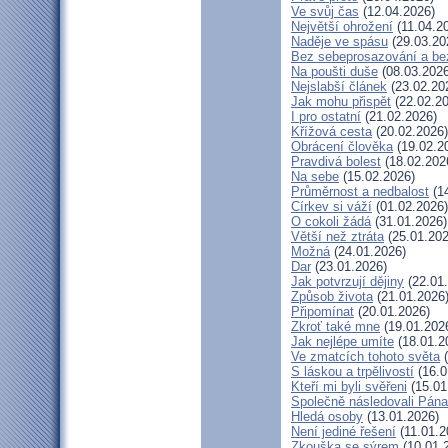
Ve svůj čas
(12.04.2026)
Největší ohrožení
(11.04.2
Naděje ve spásu
(29.03.20
Bez sebeprosazování a bez
Na poušti duše
(08.03.2026
Nejslabší článek
(23.02.20
Jak mohu přispět
(22.02.20
I pro ostatní
(21.02.2026)
Křížová cesta
(20.02.2026)
Obrácení člověka
(19.02.2
Pravdivá bolest
(18.02.202
Na sebe
(15.02.2026)
Průměrnost a nedbalost
(14
Církev si váží
(01.02.2026)
O cokoli žádá
(31.01.2026)
Větší než ztráta
(25.01.202
Možná
(24.01.2026)
Dar
(23.01.2026)
Jak potvrzují dějiny
(22.01
Způsob života
(21.01.2026
Připomínat
(20.01.2026)
Zkroť také mne
(19.01.202
Jak nejlépe umíte
(18.01.2
Ve zmatcích tohoto světa
(
S láskou a trpělivostí
(16.0
Kteří mi byli svěřeni
(15.01
Společně následovali Pána
Hledá osoby
(13.01.2026)
Není jediné řešení
(11.01.2
Zkouška se sýrem
(10.01.