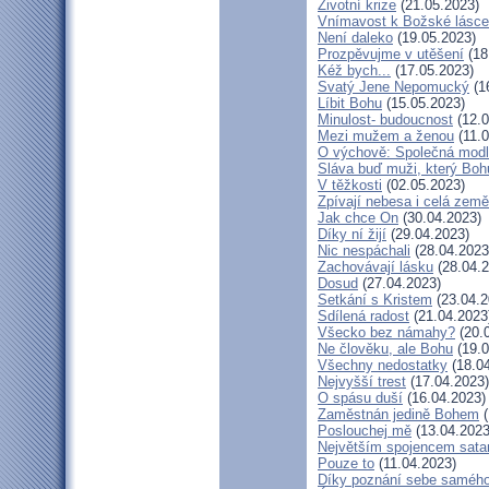
Životní krize
(21.05.2023)
Vnímavost k Božské lásce.
Není daleko
(19.05.2023)
Prozpěvujme v utěšení
(18
Kéž bych...
(17.05.2023)
Svatý Jene Nepomucký
(1
Líbit Bohu
(15.05.2023)
Minulost- budoucnost
(12.0
Mezi mužem a ženou
(11.0
O výchově: Společná modlit
Sláva buď muži, který Bohu
V těžkosti
(02.05.2023)
Zpívají nebesa i celá země
Jak chce On
(30.04.2023)
Díky ní žijí
(29.04.2023)
Nic nespáchali
(28.04.2023
Zachovávají lásku
(28.04.2
Dosud
(27.04.2023)
Setkání s Kristem
(23.04.2
Sdílená radost
(21.04.2023
Všecko bez námahy?
(20.
Ne člověku, ale Bohu
(19.0
Všechny nedostatky
(18.04
Nejvyšší trest
(17.04.2023)
O spásu duší
(16.04.2023)
Zaměstnán jedině Bohem
(
Poslouchej mě
(13.04.2023
Největším spojencem sata
Pouze to
(11.04.2023)
Díky poznání sebe saméh