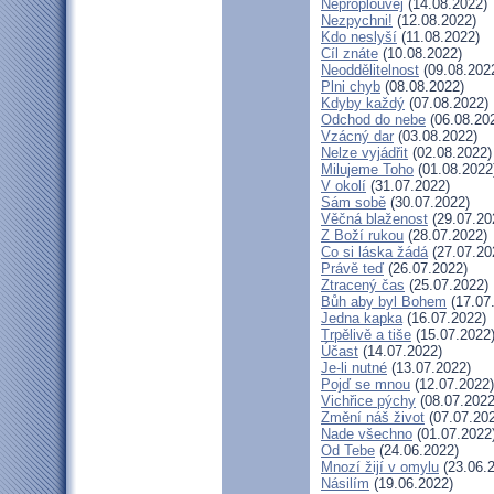
Neproplouvej
(14.08.2022)
Nezpychni!
(12.08.2022)
Kdo neslyší
(11.08.2022)
Cíl znáte
(10.08.2022)
Neoddělitelnost
(09.08.202
Plni chyb
(08.08.2022)
Kdyby každý
(07.08.2022)
Odchod do nebe
(06.08.20
Vzácný dar
(03.08.2022)
Nelze vyjádřit
(02.08.2022)
Milujeme Toho
(01.08.2022
V okolí
(31.07.2022)
Sám sobě
(30.07.2022)
Věčná blaženost
(29.07.20
Z Boží rukou
(28.07.2022)
Co si láska žádá
(27.07.20
Právě teď
(26.07.2022)
Ztracený čas
(25.07.2022)
Bůh aby byl Bohem
(17.07
Jedna kapka
(16.07.2022)
Trpělivě a tiše
(15.07.2022
Účast
(14.07.2022)
Je-li nutné
(13.07.2022)
Pojď se mnou
(12.07.2022)
Vichřice pýchy
(08.07.2022
Změní náš život
(07.07.20
Nade všechno
(01.07.2022
Od Tebe
(24.06.2022)
Mnozí žijí v omylu
(23.06.
Násilím
(19.06.2022)