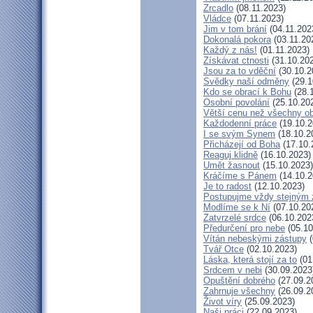
Zrcadlo
(08.11.2023)
Vládce
(07.11.2023)
Jim v tom brání
(04.11.202
Dokonalá pokora
(03.11.20
Každý z nás!
(01.11.2023)
Získávat ctnosti
(31.10.20
Jsou za to vděční
(30.10.2
Svědky naší odměny
(29.1
Kdo se obrací k Bohu
(28.
Osobní povolání
(25.10.20
Větší cenu než všechny ob
Každodenní práce
(19.10.2
I se svým Synem
(18.10.2
Přicházejí od Boha
(17.10.
Reaguj klidně
(16.10.2023)
Umět žasnout
(15.10.2023)
Kráčíme s Pánem
(14.10.2
Je to radost
(12.10.2023)
Postupujme vždy stejným
Modlíme se k Ní
(07.10.20
Zatvrzelé srdce
(06.10.202
Předurčení pro nebe
(05.10
Vítán nebeskými zástupy
(
Tvář Otce
(02.10.2023)
Láska, která stojí za to
(01
Srdcem v nebi
(30.09.2023
Opuštění dobrého
(27.09.2
Zahrnuje všechny
(26.09.2
Život víry
(25.09.2023)
Naši práci
(22.09.2023)