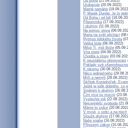
Od Boha
(21.09.2022)
Uzdravuje
(20.09.2022)
Marně namáhá
(19.09.2022
P. Marek Dunda: Je to jedn
Od Boha i od lidí
(18.09.20
Připomínka
(17.09.2022)
I druhým
(11.09.2022)
Na pomoc slova
(09.09.20
Maria na svět přichází
(08.
Rytmus lidského života
(07
Veliká bída
(06.09.2022)
Miluji Ti, můj Bože
(05.09.
Víra roste
(04.09.2022)
Chodila a stopy
(03.09.202
K neustálému obnovování
Poklady své všemohoucno
K nikomu
(30.08.2022)
Něco jedinečného
(29.08.2
Mýlí a nemýlí
(28.08.2022)
Skřítek Kostelníček: Evang
Ještě je tolik dobrého, co 
Směrem k druhým
(26.08.
Čím více jsi mocný
(23.08
Vyslechni mě
(22.08.2022)
Nejcennější svoboda
(21.0
Máme to srdce
(20.08.2022
V mysli, v srdci a na rtech
Sloužit druhým
(17.08.2022
Naše snaha
(16.08.2022)
Přirozený zákon
(15.08.20