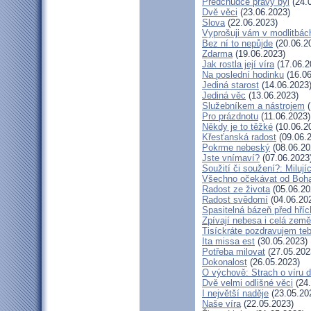
Předchůdce pravý byl
(24.
Dvě věci
(23.06.2023)
Slova
(22.06.2023)
Vyprošuji vám v modlitbác
Bez ní to nepůjde
(20.06.2
Zdarma
(19.06.2023)
Jak rostla její víra
(17.06.2
Na poslední hodinku
(16.06
Jediná starost
(14.06.2023
Jediná věc
(13.06.2023)
Služebníkem a nástrojem
(
Pro prázdnotu
(11.06.2023)
Někdy je to těžké
(10.06.2
Křesťanská radost
(09.06.
Pokrme nebeský
(08.06.20
Jste vnímaví?
(07.06.2023
Soužití či soužení?: Milují
Všechno očekávat od Boh
Radost ze života
(05.06.20
Radost svědomí
(04.06.20
Spasitelná bázeň před hří
Zpívají nebesa i celá země
Tisíckráte pozdravujem teb
Ita missa est
(30.05.2023)
Potřeba milovat
(27.05.202
Dokonalost
(26.05.2023)
O výchově: Strach o víru dě
Dvě velmi odlišné věci
(24.
I největší naděje
(23.05.20
Naše víra
(22.05.2023)