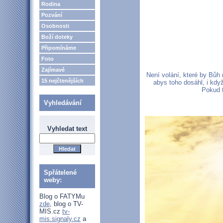
Rodina
Pozvání
Osobnosti
Boží doteky
Připomínáme
Foto
Zajímavé
Není volání, které by Bůh 
15 nejčtenějších
abys toho dosáhl, i když t
Pokud t
Vyhledávání
Vyhledat text
Spřátelené
weby:
Blog o FATYMu
zde
, blog o TV-
MIS.cz
tv-
mis.signaly.cz
a