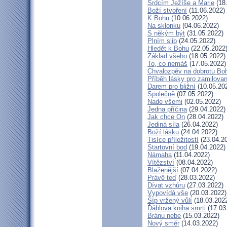
Srdcím Ježíše a Marie
(18
Boží stvoření
(11.06.2022)
K Bohu
(10.06.2022)
Na sklonku
(04.06.2022)
S někým být
(31.05.2022)
Plním slib
(24.05.2022)
Hledět k Bohu
(22.05.2022
Základ všeho
(18.05.2022)
To, co nemáš
(17.05.2022)
Chvalozpěv na dobrotu Bo
Příběh lásky pro zamilova
Darem pro bližní
(10.05.20
Společně
(07.05.2022)
Nade všemi
(02.05.2022)
Jedna příčina
(29.04.2022)
Jak chce On
(28.04.2022)
Jediná síla
(26.04.2022)
Boží lásku
(24.04.2022)
Tisíce příležitostí
(23.04.2
Startovní bod
(19.04.2022)
Námaha
(11.04.2022)
Vítězství
(08.04.2022)
Blaženější
(07.04.2022)
Právě teď
(28.03.2022)
Dívat vzhůru
(27.03.2022)
Vypovídá vše
(20.03.2022)
Šíp vržený vůlí
(18.03.202
Ďáblova kniha smrti
(17.03
Bránu nebe
(15.03.2022)
Nový směr
(14.03.2022)