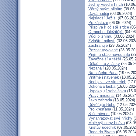
Jediný všední hřích
(10.06
Věrný svým slibům
(09.06.
Dává naději
(08.06.2024)
Nejsladší Ježíši
(07.06.202
Po zásluze
(06.06.2024)
Přispívá k očistě srdce
(05
O mnoho důležitější
(04.06
Vůči bližnímu
(03.06.2024)
Zvláštní milosti
(02.06.202
Zachraňuje
(29.05.2024)
Poznat vyvolené
(28.05.20
Přijímá stále novou sílu
(27
Závažnější a těžší
(26.05.
Děláš-li to z lásky
(25.05.2
Nezahálí
(20.05.2024)
Na našeho Pána
(19.05.20
Vnitřně i navenek
(18.05.2
Neobjevil ve skutcích
(17.0
Dokonalá láska
(16.05.202
Uspokojují sebelásku
(15.0
Pravý misionář
(14.05.2024
Jako zahrada
(13.05.2024)
Důvěřujte Bohu
(12.05.202
Pro křesťana
(11.05.2024)
S úsměvem
(10.05.2024)
Vynahrazovat své hříchy
(
Malé výbuchy hněvu
(08.0
Kristův učedník
(07.05.202
Rada do života
(06.05.2024