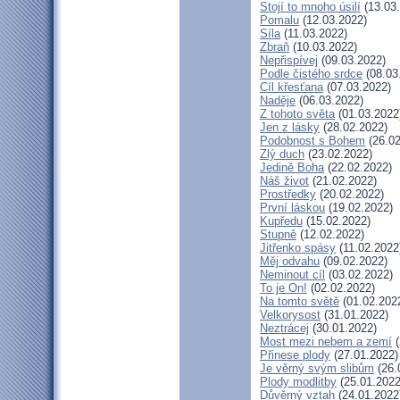
Stojí to mnoho úsilí
(13.03
Pomalu
(12.03.2022)
Síla
(11.03.2022)
Zbraň
(10.03.2022)
Nepřispívej
(09.03.2022)
Podle čistého srdce
(08.03
Cíl křesťana
(07.03.2022)
Naděje
(06.03.2022)
Z tohoto světa
(01.03.2022
Jen z lásky
(28.02.2022)
Podobnost s Bohem
(26.02
Zlý duch
(23.02.2022)
Jedině Boha
(22.02.2022)
Náš život
(21.02.2022)
Prostředky
(20.02.2022)
První láskou
(19.02.2022)
Kupředu
(15.02.2022)
Stupně
(12.02.2022)
Jitřenko spásy
(11.02.2022
Měj odvahu
(09.02.2022)
Neminout cíl
(03.02.2022)
To je On!
(02.02.2022)
Na tomto světě
(01.02.202
Velkorysost
(31.01.2022)
Neztrácej
(30.01.2022)
Most mezi nebem a zemí
(
Přinese plody
(27.01.2022)
Je věrný svým slibům
(26.
Plody modlitby
(25.01.2022
Důvěrný vztah
(24.01.2022