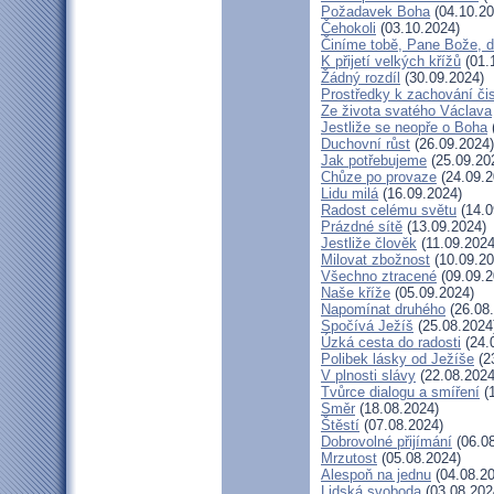
Požadavek Boha
(04.10.20
Čehokoli
(03.10.2024)
Činíme tobě, Pane Bože, d
K přijetí velkých křížů
(01.
Žádný rozdíl
(30.09.2024)
Prostředky k zachování čis
Ze života svatého Václava
Jestliže se neopře o Boha
Duchovní růst
(26.09.2024)
Jak potřebujeme
(25.09.20
Chůze po provaze
(24.09.2
Lidu milá
(16.09.2024)
Radost celému světu
(14.0
Prázdné sítě
(13.09.2024)
Jestliže člověk
(11.09.2024
Milovat zbožnost
(10.09.20
Všechno ztracené
(09.09.2
Naše kříže
(05.09.2024)
Napomínat druhého
(26.08
Spočívá Ježíš
(25.08.2024
Úzká cesta do radosti
(24.
Polibek lásky od Ježíše
(2
V plnosti slávy
(22.08.2024
Tvůrce dialogu a smíření
(1
Směr
(18.08.2024)
Štěstí
(07.08.2024)
Dobrovolné přijímání
(06.08
Mrzutost
(05.08.2024)
Alespoň na jednu
(04.08.20
Lidská svoboda
(03.08.202