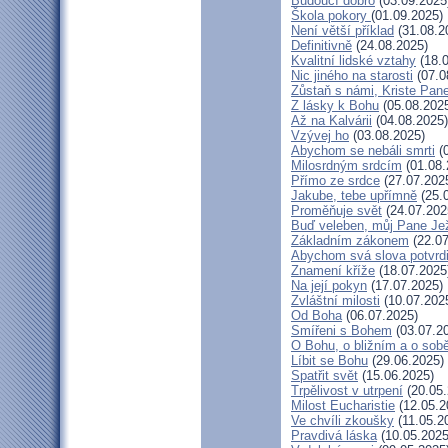
Budoucí dobro
(03.09.2025
Škola pokory
(01.09.2025)
Není větší příklad
(31.08.2
Definitivně
(24.08.2025)
Kvalitní lidské vztahy
(18.0
Nic jiného na starosti
(07.0
Zůstaň s námi, Kriste Pan
Z lásky k Bohu
(05.08.202
Až na Kalvárii
(04.08.2025)
Vzývej ho
(03.08.2025)
Abychom se nebáli smrti
(0
Milosrdným srdcím
(01.08.
Přímo ze srdce
(27.07.202
Jakube, tebe upřímně
(25.
Proměňuje svět
(24.07.202
Buď veleben, můj Pane Jež
Základním zákonem
(22.07
Abychom svá slova potvrdi
Znamení kříže
(18.07.2025
Na její pokyn
(17.07.2025)
Zvláštní milosti
(10.07.202
Od Boha
(06.07.2025)
Smířeni s Bohem
(03.07.2
O Bohu, o bližním a o sob
Líbit se Bohu
(29.06.2025)
Spatřit svět
(15.06.2025)
Trpělivost v utrpení
(20.05.
Milost Eucharistie
(12.05.2
Ve chvíli zkoušky
(11.05.2
Pravdivá láska
(10.05.2025