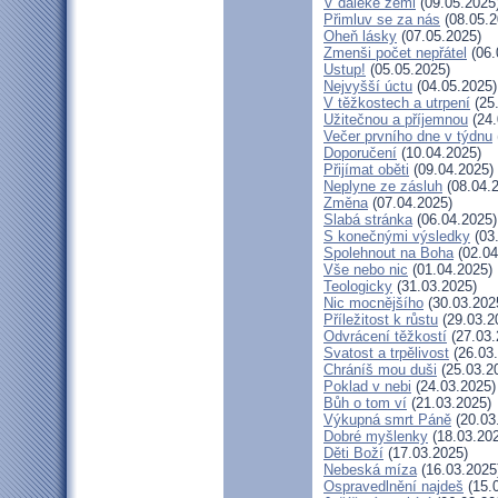
V daleké zemi
(09.05.2025
Přimluv se za nás
(08.05.2
Oheň lásky
(07.05.2025)
Zmenši počet nepřátel
(06.
Ustup!
(05.05.2025)
Nejvyšší úctu
(04.05.2025)
V těžkostech a utrpení
(25
Užitečnou a příjemnou
(24.
Večer prvního dne v týdnu
Doporučení
(10.04.2025)
Přijímat oběti
(09.04.2025)
Neplyne ze zásluh
(08.04.
Změna
(07.04.2025)
Slabá stránka
(06.04.2025)
S konečnými výsledky
(03
Spolehnout na Boha
(02.04
Vše nebo nic
(01.04.2025)
Teologicky
(31.03.2025)
Nic mocnějšího
(30.03.202
Příležitost k růstu
(29.03.2
Odvrácení těžkostí
(27.03.
Svatost a trpělivost
(26.03
Chráníš mou duši
(25.03.2
Poklad v nebi
(24.03.2025)
Bůh o tom ví
(21.03.2025)
Výkupná smrt Páně
(20.03
Dobré myšlenky
(18.03.20
Děti Boží
(17.03.2025)
Nebeská míza
(16.03.2025
Ospravedlnění najdeš
(15.