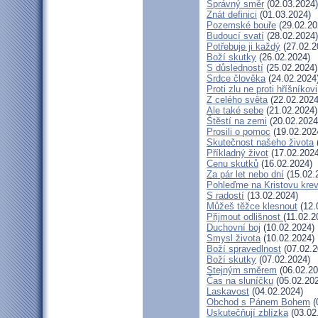
Správný směr
(02.03.2024)
Znát definici
(01.03.2024)
Pozemské bouře
(29.02.20
Budoucí svatí
(28.02.2024)
Potřebuje ji každý
(27.02.2
Boží skutky
(26.02.2024)
S důsledností
(25.02.2024)
Srdce člověka
(24.02.2024
Proti zlu ne proti hříšníkovi
Z celého světa
(22.02.2024
Ale také sebe
(21.02.2024)
Štěstí na zemi
(20.02.2024
Prosili o pomoc
(19.02.202
Skutečnost našeho života
Příkladný život
(17.02.2024
Cenu skutků
(16.02.2024)
Za pár let nebo dní
(15.02.
Pohleďme na Kristovu kre
S radostí
(13.02.2024)
Můžeš těžce klesnout
(12.
Přijmout odlišnost
(11.02.2
Duchovní boj
(10.02.2024)
Smysl života
(10.02.2024)
Boží spravedlnost
(07.02.2
Boží skutky
(07.02.2024)
Stejným směrem
(06.02.20
Čas na sluníčku
(05.02.20
Laskavost
(04.02.2024)
Obchod s Pánem Bohem
(
Uskutečňují zblízka
(03.02