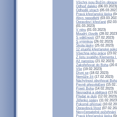
Všichni jsou Božím obraz
Odhoď daleko
(06.03.2023)
Odhodili strach
(05.03.2023
Pravá křesťanská láska
(04
Abys nepodlehl
(03.03.202
Opravdoví křesťané
(02.03
(01.03.2023)
V nitru
(01.03.2023)
Moudrý člověk
(28.02.2023
S vděčností
(27.02.2023)
S výjimkou
(26.02.2023)
Škola lásky
(25.02.2023)
12 stupňů křesťanské poko
Všechna jeho práce
(23.02
Z listu svatého Klementa I.
Až narostou
(21.02.2023)
Zakořeňovat do Boha
(20.0
Vše
(19.02.2023)
Dívej se
(18.02.2023)
Nemůže žít
(17.02.2023)
Náchylnost obviňovat Boh
Pevně přesvědčeni
(15.02.
Pojetí Boha
(14.02.2023)
Nesnadná a obětavá
(13.02
Předat je duši
(12.02.2023)
Jitřenko spásy
(11.02.2023
Pokorně přijímají
(10.02.20
Opravdová lítost
(07.02.20
Nevyčerpatelné požehnání
Pravá křesťanská láska
(04