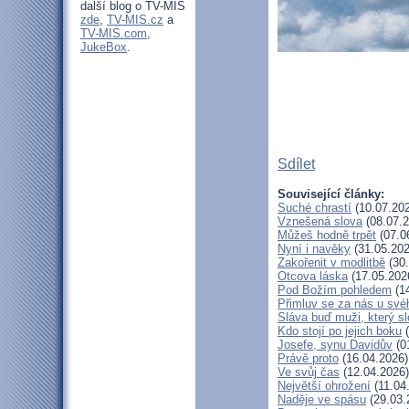
další blog o TV-MIS
zde
,
TV-MIS.cz
a
TV-MIS.com
,
JukeBox
.
Sdílet
Související články:
Suché chrastí
(10.07.20
Vznešená slova
(08.07.2
Můžeš hodně trpět
(07.0
Nyní i navěky
(31.05.202
Zakořenit v modlitbě
(30.
Otcova láska
(17.05.202
Pod Božím pohledem
(14
Přimluv se za nás u sv
Sláva buď muži, který sl
Kdo stojí po jejich boku
(
Josefe, synu Davidův
(0
Právě proto
(16.04.2026)
Ve svůj čas
(12.04.2026)
Největší ohrožení
(11.04
Naděje ve spásu
(29.03.