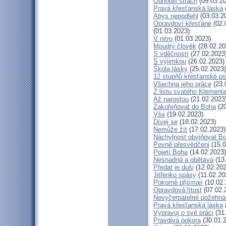
Odhodili strach
(05.03.20
Pravá křesťanská láska
Abys nepodlehl
(03.03.2
Opravdoví křesťané
(02.
(01.03.2023)
V nitru
(01.03.2023)
Moudrý člověk
(28.02.20
S vděčností
(27.02.2023
S výjimkou
(26.02.2023)
Škola lásky
(25.02.2023)
12 stupňů křesťanské po
Všechna jeho práce
(23.
Z listu svatého Klementa
Až narostou
(21.02.2023
Zakořeňovat do Boha
(20
Vše
(19.02.2023)
Dívej se
(18.02.2023)
Nemůže žít
(17.02.2023)
Náchylnost obviňovat B
Pevně přesvědčeni
(15.0
Pojetí Boha
(14.02.2023)
Nesnadná a obětavá
(13
Předat je duši
(12.02.202
Jitřenko spásy
(11.02.20
Pokorně přijímají
(10.02.
Opravdová lítost
(07.02.
Nevyčerpatelné požehná
Pravá křesťanská láska
Vypravuj o své práci
(31
Pravdivá pokora
(30.01.