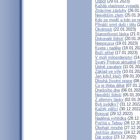
Odpor
(29.01.2023)
Každá vlastnost vypadá 
Ztrácíme zásluhy
(26.01
Největším zlem
(25.01.2
Kdo se modlí a kdo se n
Přináší smrt duši i tělu
(2
Okolnosti
(22.01.2023)
Starostlivost láska
(21.0
Dokonalé štěstí
(20.01.2
Neposuzuj
(19.01.2023)
Kvete i naděje
(18.01.20
Boží přítel
(17.01.2023)
V moři milosrdenství
(14
Svatý Prokop aktuálně
(
Úplně zavaleni
(11.01.20
Základ ve víře
(10.01.20
Jen když klečí
(09.01.20
Dlouhá životní praxe
(08
Co je třeba dělat
(07.01.
Dnešního dne
(06.01.202
Největší štěstí
(05.01.20
Z přemíry lásky
(02.01.2
Byli svědky?
(31.12.202
Každý věřící
(30.12.2022
Bojovat
(29.12.2022)
Nadějná vyhlídka
(28.12
Počítá s Tebou
(28.12.2
Obohatí mnohé
(27.12.2
Ježíšův domov
(24.12.2
Dát srdce
(23.12.2022)