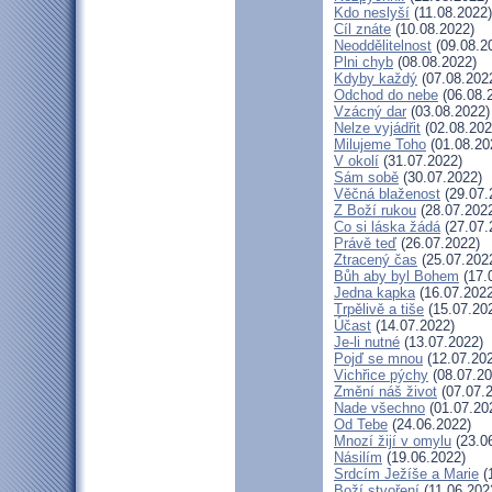
Kdo neslyší
(11.08.2022)
Cíl znáte
(10.08.2022)
Neoddělitelnost
(09.08.2
Plni chyb
(08.08.2022)
Kdyby každý
(07.08.202
Odchod do nebe
(06.08.
Vzácný dar
(03.08.2022)
Nelze vyjádřit
(02.08.202
Milujeme Toho
(01.08.20
V okolí
(31.07.2022)
Sám sobě
(30.07.2022)
Věčná blaženost
(29.07.
Z Boží rukou
(28.07.202
Co si láska žádá
(27.07.
Právě teď
(26.07.2022)
Ztracený čas
(25.07.202
Bůh aby byl Bohem
(17.
Jedna kapka
(16.07.2022
Trpělivě a tiše
(15.07.20
Účast
(14.07.2022)
Je-li nutné
(13.07.2022)
Pojď se mnou
(12.07.20
Vichřice pýchy
(08.07.20
Změní náš život
(07.07.
Nade všechno
(01.07.20
Od Tebe
(24.06.2022)
Mnozí žijí v omylu
(23.0
Násilím
(19.06.2022)
Srdcím Ježíše a Marie
(
Boží stvoření
(11.06.202