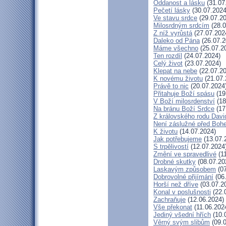
Oddanost a lásku
(31.07
Pečetí lásky
(30.07.2024
Ve stavu srdce
(29.07.20
Milosrdným srdcím
(28.0
Z níž vyrůstá
(27.07.202
Daleko od Pána
(26.07.2
Máme všechno
(25.07.2
Ten rozdíl
(24.07.2024)
Celý život
(23.07.2024)
Klepat na nebe
(22.07.20
K novému životu
(21.07.
Právě to nic
(20.07.2024
Přitahuje Boží spásu
(19
V Boží milosrdenství
(18
Na bránu Boží Srdce
(17
Z královského rodu Davi
Není záslužné před Boh
K životu
(14.07.2024)
Jak potřebujeme
(13.07.
S trpělivostí
(12.07.2024
Změní ve spravedlivé
(11
Drobné skutky
(08.07.20
Laskavým způsobem
(07
Dobrovolné přijímání
(06
Horší než dříve
(03.07.2
Konal v poslušnosti
(22.
Zachraňuje
(12.06.2024)
Vše překonat
(11.06.202
Jediný všední hřích
(10.
Věrný svým slibům
(09.0