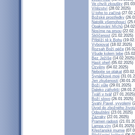
Ve chvíli zkoušky
(01.03
Vítězství
(28.02.2025)
U toho to začíná
(27.02.
Božské prostředky
(26.0
Natolik všemohoucí
(25.
Opakování hříchů
(24.02
Nosíme na prsou
(22.02.
Sklíčenost
(21.02.2025)
Přiblíží tě k Bohu
(19.02
Vybojovat
(18.02.2025)
Rozsah Boží péče
(16.0
Všude kolem tebe
(15.02
Bez Ježíše
(14.02.2025)
Hasit oheň
(05.02.2025)
Ozvěny
(04.02.2025)
Nebojte se plakat
(03.02
Synáčkové moji
(31.01.2
Jen zkušeností
(30.01.2
Boží vůle
(29.01.2025)
Daleko zářivější
(28.01.2
Tváří v tvář
(27.01.2025)
Boží slovo
(26.01.2025)
Svatý Pavel, vyvolený
(2
Úvod do zbožného život
Odpuštění
(23.01.2025)
Zázraky
(22.01.2025)
Pramen radosti
(21.01.2
Lampa víry
(14.01.2025)
Křesťanské mumie
(07.0
Přešťastní králové
(06.0