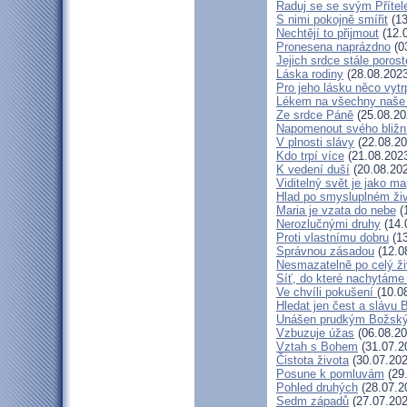
Raduj se se svým Příte
S nimi pokojně smířit
(13
Nechtějí to přijmout
(12.
Pronesena naprázdno
(0
Jejich srdce stále porost
Láska rodiny
(28.08.2023
Pro jeho lásku něco vytr
Lékem na všechny naše
Ze srdce Páně
(25.08.20
Napomenout svého bližn
V plnosti slávy
(22.08.20
Kdo trpí více
(21.08.202
K vedení duší
(20.08.20
Viditelný svět je jako m
Hlad po smysluplném ži
Maria je vzata do nebe
(
Nerozlučnými druhy
(14.
Proti vlastnímu dobru
(13
Správnou zásadou
(12.0
Nesmazatelně po celý ži
Síť, do které nachytáme 
Ve chvíli pokušení
(10.0
Hledat jen čest a slávu 
Unášen prudkým Božsk
Vzbuzuje úžas
(06.08.20
Vztah s Bohem
(31.07.2
Čistota života
(30.07.202
Posune k pomluvám
(29
Pohled druhých
(28.07.2
Sedm západů
(27.07.202