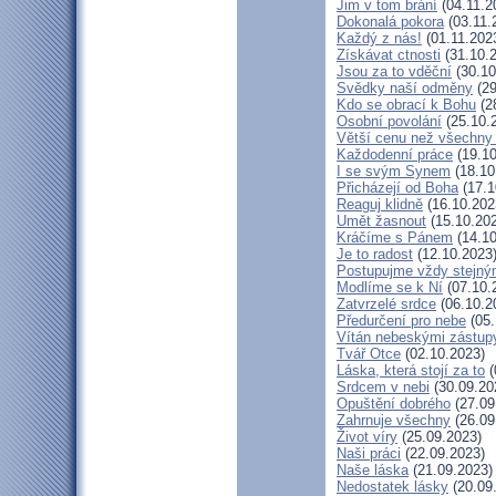
Jim v tom brání
(04.11.2
Dokonalá pokora
(03.11.
Každý z nás!
(01.11.202
Získávat ctnosti
(31.10.
Jsou za to vděční
(30.10
Svědky naší odměny
(29
Kdo se obrací k Bohu
(2
Osobní povolání
(25.10.
Větší cenu než všechny 
Každodenní práce
(19.10
I se svým Synem
(18.10
Přicházejí od Boha
(17.1
Reaguj klidně
(16.10.202
Umět žasnout
(15.10.20
Kráčíme s Pánem
(14.10
Je to radost
(12.10.2023
Postupujme vždy stejn
Modlíme se k Ní
(07.10.
Zatvrzelé srdce
(06.10.2
Předurčení pro nebe
(05.
Vítán nebeskými zástup
Tvář Otce
(02.10.2023)
Láska, která stojí za to
(
Srdcem v nebi
(30.09.20
Opuštění dobrého
(27.09
Zahrnuje všechny
(26.09
Život víry
(25.09.2023)
Naši práci
(22.09.2023)
Naše láska
(21.09.2023)
Nedostatek lásky
(20.09