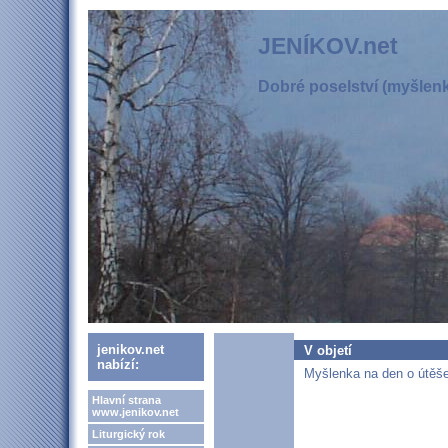
JENÍKOV.net
Dobré poselství (myšlenka
jenikov.net
V objetí
nabízí:
Myšlenka na den o útěše
Hlavní strana
www.jenikov.net
Liturgický rok