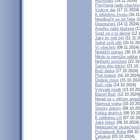
Rozjímání
(19.11.2024)
Povýšená nade všechno
Vzácný dar
(17.11.2024)
K lidskému životu
(16.11
Neodloučit se od Tebe
(1
Doporučení
(14.11.2024)
Anežko naše blažená
(13
Snaž se o to denně
(12.
Jaký by měl být
(11.11.2
Splnit svůj slib
(10.11.20
Ví všechno
(09.11.2024)
Nejtěžší pokání
(30.10.2
Nikdo to nemůže udělat
(
Nejhorší ponížení
(22.10
Samo dno lidství
(21.10.
Boží láska
(17.10.2024)
Pluh bolesti
(16.10.2024)
Drobné zlosti
(15.10.202
Boží vůle
(14.10.2024)
Vytrvale modlí
(13.10.20
Bázeň Boží
(12.10.2024)
Nerad se v něčem angaž
Najmout vraha
(10.10.20
Stezky pokory
(09.10.20
Kritika druhých
(08.10.20
K velikému cíli
(07.10.20
Jaké štěstí
(06.10.2024)
Nebezpečné skutečnosti
Požadavek Boha
(04.10.
Čehokoli
(03.10.2024)