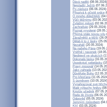
Dává naději
(08.06.2024)
Nejsladší Ježíši
(07.06.2
Po zásluze
(06.06.2024)
Přispívá k očistě srdce
(
O mnoho důležitější
(04.
Vůči bližnímu
(03.06.202
Zvláštní milosti
(02.06.2
Zachraňuje
(29.05.2024)
Poznat vyvolené
(28.05.
Přijímá stále novou sílu
(
Závažnější a těžší
(26.0
Děláš-li to z lásky
(25.05
Nezahálí
(20.05.2024)
Na našeho Pána
(19.05.
Vnitřně i navenek
(18.05
Neobjevil ve skutcích
(17
Dokonalá láska
(16.05.2
Uspokojují sebelásku
(15
Pravý misionář
(14.05.20
Jako zahrada
(13.05.202
Důvěřujte Bohu
(12.05.2
Pro křesťana
(11.05.2024
S úsměvem
(10.05.2024
Vynahrazovat své hřích
Malé výbuchy hněvu
(08
Kristův učedník
(07.05.2
Rada do života
(06.05.20
Odpověď
(05.05.2024)
Jemným způsobem
(04.
Klíč
(03.05.2024)