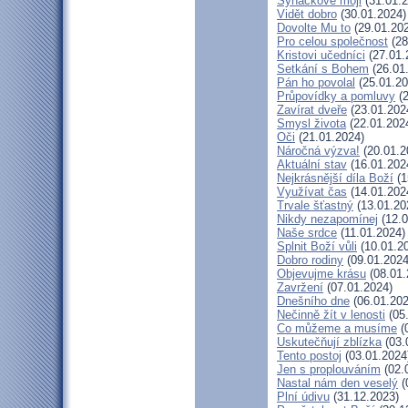
Synáčkové moji
(31.01.2
Vidět dobro
(30.01.2024)
Dovolte Mu to
(29.01.20
Pro celou společnost
(28
Kristovi učedníci
(27.01.
Setkání s Bohem
(26.01
Pán ho povolal
(25.01.20
Průpovídky a pomluvy
(2
Zavírat dveře
(23.01.202
Smysl života
(22.01.202
Oči
(21.01.2024)
Náročná výzva!
(20.01.2
Aktuální stav
(16.01.202
Nejkrásnější díla Boží
(1
Využívat čas
(14.01.202
Trvale šťastný
(13.01.20
Nikdy nezapomínej
(12.0
Naše srdce
(11.01.2024)
Splnit Boží vůli
(10.01.2
Dobro rodiny
(09.01.2024
Objevujme krásu
(08.01.
Zavržení
(07.01.2024)
Dnešního dne
(06.01.202
Nečinně žít v lenosti
(05
Co můžeme a musíme
(
Uskutečňují zblízka
(03.
Tento postoj
(03.01.2024
Jen s proplouváním
(02.
Nastal nám den veselý
(
Plní údivu
(31.12.2023)