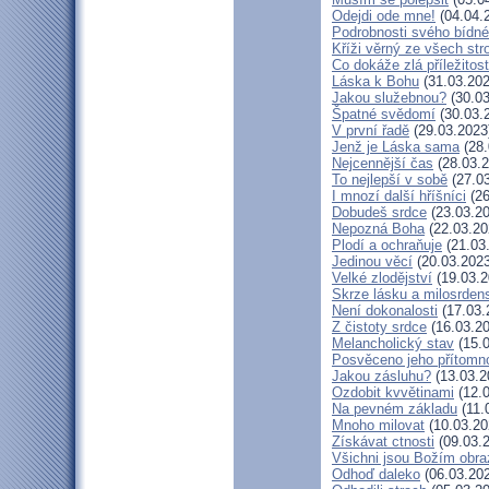
Odejdi ode mne!
(04.04.
Podrobnosti svého bídné
Kříži věrný ze všech st
Co dokáže zlá příležitost
Láska k Bohu
(31.03.202
Jakou služebnou?
(30.03
Špatné svědomí
(30.03.
V první řadě
(29.03.2023
Jenž je Láska sama
(28.
Nejcennější čas
(28.03.2
To nejlepší v sobě
(27.03
I mnozí další hříšníci
(26
Dobudeš srdce
(23.03.20
Nepozná Boha
(22.03.20
Plodí a ochraňuje
(21.03
Jedinou věcí
(20.03.2023
Velké zlodějství
(19.03.2
Skrze lásku a milosrdens
Není dokonalosti
(17.03.
Z čistoty srdce
(16.03.20
Melancholický stav
(15.0
Posvěceno jeho přítomn
Jakou zásluhu?
(13.03.2
Ozdobit kvvětinami
(12.0
Na pevném základu
(11.
Mnoho milovat
(10.03.20
Získávat ctnosti
(09.03.
Všichni jsou Božím obr
Odhoď daleko
(06.03.20