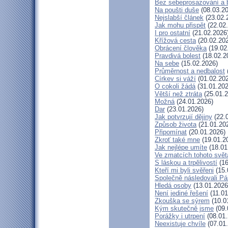
Bez sebeprosazování a b
Na poušti duše
(08.03.20
Nejslabší článek
(23.02.
Jak mohu přispět
(22.02
I pro ostatní
(21.02.2026
Křížová cesta
(20.02.20
Obrácení člověka
(19.02
Pravdivá bolest
(18.02.2
Na sebe
(15.02.2026)
Průměrnost a nedbalost
Církev si váží
(01.02.20
O cokoli žádá
(31.01.202
Větší než ztráta
(25.01.2
Možná
(24.01.2026)
Dar
(23.01.2026)
Jak potvrzují dějiny
(22.
Způsob života
(21.01.20
Připomínat
(20.01.2026)
Zkroť také mne
(19.01.2
Jak nejlépe umíte
(18.01
Ve zmatcích tohoto svět
S láskou a trpělivostí
(16
Kteří mi byli svěřeni
(15.
Společně následovali P
Hledá osoby
(13.01.2026
Není jediné řešení
(11.01
Zkouška se sýrem
(10.0
Kým skutečně jsme
(09.
Porážky i utrpení
(08.01.
Neexistuje chvíle
(07.01