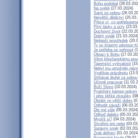
Bohu podobal
(28.03.202
Na světě
(27.03.2024)
Sami se sebou
(26.03.20
Největší dědictví
(25.03.
Přece ví, co potřebujem
Plný lásky a úcty
(23.03
Duchovní život
(22.03.20
Dobrý voják
(21.03.2024
Nejlepší prostředek
(20.0
Ty jsi šťastný pěstoun K
Je potřeba se sehnout
(1
Obrací k Bohu
(17.03.20
Věrni křesťanskému pov
Tajemství vytrvalosti
(15
Nebyl mu umožněn návr
Vyplňuje prázdnotu
(13.0
Strhávat druhé za sebou
Účinně pracovat
(11.03.2
Boží Slovo
(10.03.2024)
Prubířský kámen pokory
I přes těžké zkoušky
(08
Obrátit ve větší dobro
(0
Odhodit závaží
(06.03.2
Dle mé vůle
(05.03.2024
Odhoď daleko
(05.03.20
Myslíš si?
(04.03.2024)
Stvořeni pro nebe
(03.03
Správný směr
(02.03.20
Znát definici
(01.03.2024
Pozemské bouře
(29.02.