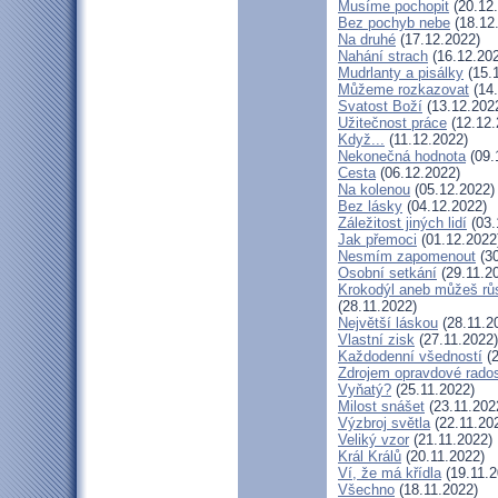
Musíme pochopit
(20.12
Bez pochyb nebe
(18.12
Na druhé
(17.12.2022)
Nahání strach
(16.12.20
Mudrlanty a pisálky
(15.
Můžeme rozkazovat
(14.
Svatost Boží
(13.12.202
Užitečnost práce
(12.12.
Když...
(11.12.2022)
Nekonečná hodnota
(09.
Cesta
(06.12.2022)
Na kolenou
(05.12.2022)
Bez lásky
(04.12.2022)
Záležitost jiných lidí
(03.
Jak přemoci
(01.12.2022
Nesmím zapomenout
(30
Osobní setkání
(29.11.2
Krokodýl aneb můžeš růs
(28.11.2022)
Největší láskou
(28.11.2
Vlastní zisk
(27.11.2022)
Každodenní všedností
(2
Zdrojem opravdové radost
Vyňatý?
(25.11.2022)
Milost snášet
(23.11.202
Výzbroj světla
(22.11.20
Veliký vzor
(21.11.2022)
Král Králů
(20.11.2022)
Ví, že má křídla
(19.11.2
Všechno
(18.11.2022)