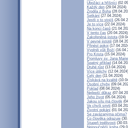
Ubožáci a hříšníci
(02.05
Každý den
(29.04.2024)
Zrodila z Boha
(28.04.20
Setkání
(27.04.2024)
Jestli o to stojíš
(26.04.2
Je to více
(22.04.2024)
Na konci časů
(21.04.20
V tento čas
(20.04.2024)
Zakořeněná jistota
(19.0
V pevné jistotě
(18.04.20
Přinést pokoj
(17.04.202
Vyplnili vůli Boží
(16.04.
Pro Krista
(15.04.2024)
Promluvy sv. Jana Marie 
Špatný příklad
(14.04.20
Druhé růst
(13.04.2024)
Více útěchy
(12.04.2024
Celý den
(11.04.2024)
Získává na kvalitě
(10.0
Osobní chyby
(09.04.20
Poklad
(08.04.2024)
Nejlepší důkaz
(07.04.20
Jeho život
(05.04.2024)
Jakou sílu má člověk
(04
Ve chvíli smrti
(03.04.20
Životní pokání
(01.04.20
Se zavázanýma očima?
Co člověka odrazuje
(30.
Stupeň trpělivosti
(30.03
Nejpoučnější kniha
(29.0