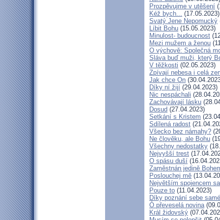
Prozpěvujme v utěšení
(
Kéž bych...
(17.05.2023)
Svatý Jene Nepomucký
Líbit Bohu
(15.05.2023)
Minulost- budoucnost
(12
Mezi mužem a ženou
(11
O výchově: Společná modl
Sláva buď muži, který Bo
V těžkosti
(02.05.2023)
Zpívají nebesa i celá z
Jak chce On
(30.04.2023
Díky ní žijí
(29.04.2023)
Nic nespáchali
(28.04.20
Zachovávají lásku
(28.04
Dosud
(27.04.2023)
Setkání s Kristem
(23.04
Sdílená radost
(21.04.20
Všecko bez námahy?
(2
Ne člověku, ale Bohu
(19
Všechny nedostatky
(18
Nejvyšší trest
(17.04.20
O spásu duší
(16.04.202
Zaměstnán jedině Bohe
Poslouchej mě
(13.04.20
Největším spojencem sa
Pouze to
(11.04.2023)
Díky poznání sebe sam
Ó převeselá novina
(09.0
Král židovský
(07.04.202
Musím se polepšit
(05.0