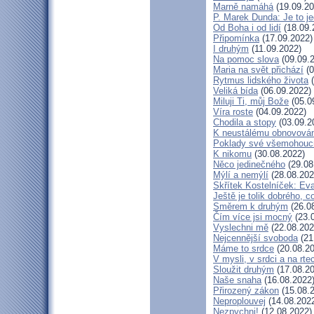
Marně namáhá
(19.09.20
P. Marek Dunda: Je to je
Od Boha i od lidí
(18.09.
Připomínka
(17.09.2022)
I druhým
(11.09.2022)
Na pomoc slova
(09.09.
Maria na svět přichází
(0
Rytmus lidského života
(
Veliká bída
(06.09.2022)
Miluji Ti, můj Bože
(05.0
Víra roste
(04.09.2022)
Chodila a stopy
(03.09.2
K neustálému obnovová
Poklady své všemohouc
K nikomu
(30.08.2022)
Něco jedinečného
(29.08
Mýlí a nemýlí
(28.08.202
Skřítek Kostelníček: Eva
Ještě je tolik dobrého, c
Směrem k druhým
(26.0
Čím více jsi mocný
(23.
Vyslechni mě
(22.08.202
Nejcennější svoboda
(21
Máme to srdce
(20.08.20
V mysli, v srdci a na rte
Sloužit druhým
(17.08.20
Naše snaha
(16.08.2022
Přirozený zákon
(15.08.
Neproplouvej
(14.08.202
Nezpychni!
(12.08.2022)