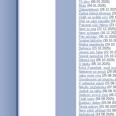
Tři divy
(06.01.2026)
Mráz
(04.01.2026)
Odpovědnost
(29.12.202
Žádná lidská blízkost
(28
Vidět ve světle víry
(26.
Dítě se nám narodilo
(25
Pokorné vůči Němu
(23.
Není to ona
(22.12.2025)
Není schopen
(16.12.202
Pán přichází
(30.11.2025
Snášet bližního
(30.10.2
Matka nepolevila
(24.10.
Definice
(23.10.2025)
Jenom pro Tebe
(22.10.2
Stejně nemožné
(15.10.
Dětská hra
(06.10.2025)
O lásku
(05.10.2025)
Když František, muž sv
Nebojme se prosit
(29.09
Jako moje víra
(25.09.20
Osvobozeni od strachu a
V nebeské slávě
(15.09.
Nikoliv služebníka
(07.09
Jedině na něho
(06.09.2
Velikost svých činů
(05.
Trpěl jsem
(04.09.2025)
Budoucí dobro
(03.09.20
Škola pokory
(01.09.202
Není větší příklad
(31.08
Definitivně
(24.08.2025)