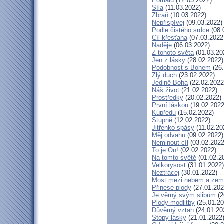
Pomalu
(12.03.2022)
Síla
(11.03.2022)
Zbraň
(10.03.2022)
Nepřispívej
(09.03.2022)
Podle čistého srdce
(08.
Cíl křesťana
(07.03.2022
Naděje
(06.03.2022)
Z tohoto světa
(01.03.20
Jen z lásky
(28.02.2022)
Podobnost s Bohem
(26.
Zlý duch
(23.02.2022)
Jedině Boha
(22.02.2022
Náš život
(21.02.2022)
Prostředky
(20.02.2022)
První láskou
(19.02.2022
Kupředu
(15.02.2022)
Stupně
(12.02.2022)
Jitřenko spásy
(11.02.20
Měj odvahu
(09.02.2022)
Neminout cíl
(03.02.2022
To je On!
(02.02.2022)
Na tomto světě
(01.02.2
Velkorysost
(31.01.2022)
Neztrácej
(30.01.2022)
Most mezi nebem a zem
Přinese plody
(27.01.202
Je věrný svým slibům
(2
Plody modlitby
(25.01.20
Důvěrný vztah
(24.01.20
Stopy lásky
(21.01.2022