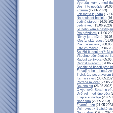
Vyprošuji vám v modlitb
Bez ní to nepůjde
(20.06
Zdarma
(19.06.2023)
Jak rostla její víra
(17.06
Na poslední hodinku
(16.
Jediná starost
(14.06.20
Jediná věc
(13.06.2023)
Služebníkem a nástroje
Pro prázdnotu
(11.06.202
Někdy je to těžké
(10.06
Křesťanská radost
(09.0
Pokrme nebeský
(08.06.
Jste vnímaví?
(07.06.20
Soužití či soužení?: Milu
Všechno očekávat od B
Radost ze života
(05.06.
Radost svědomí
(04.06.
Spasitelná bázeň před h
Zpívají nebesa i celá z
Tisíckráte pozdravujem 
Ita missa est
(30.05.202
Potřeba milovat
(27.05.2
Dokonalost
(26.05.2023)
O výchově: Strach o víru 
Dvě velmi odlišné věci
(2
I největší naděje
(23.05.
Naše víra
(22.05.2023)
Životní krize
(21.05.2023
Vnímavost k Božské lásc
Není daleko
(19.05.2023