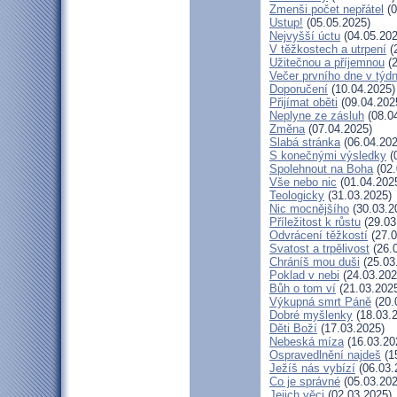
Zmenši počet nepřátel
(0
Ustup!
(05.05.2025)
Nejvyšší úctu
(04.05.202
V těžkostech a utrpení
(
Užitečnou a příjemnou
(2
Večer prvního dne v týd
Doporučení
(10.04.2025)
Přijímat oběti
(09.04.202
Neplyne ze zásluh
(08.0
Změna
(07.04.2025)
Slabá stránka
(06.04.202
S konečnými výsledky
(
Spolehnout na Boha
(02.
Vše nebo nic
(01.04.202
Teologicky
(31.03.2025)
Nic mocnějšího
(30.03.2
Příležitost k růstu
(29.03
Odvrácení těžkostí
(27.0
Svatost a trpělivost
(26.
Chráníš mou duši
(25.03
Poklad v nebi
(24.03.202
Bůh o tom ví
(21.03.202
Výkupná smrt Páně
(20.
Dobré myšlenky
(18.03.
Děti Boží
(17.03.2025)
Nebeská míza
(16.03.20
Ospravedlnění najdeš
(1
Ježíš nás vybízí
(06.03.
Co je správné
(05.03.202
Jejich věci
(02.03.2025)