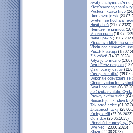
Svatý Jáchyme a Anno
(
Křesťanovo vyznání víry
Poslední kapka krve
(24
Umrtvovat jazyk
(23.07.
Světem se kochala, jako
Hasit oheň
(21.07.2023)
Nemůžeme přijmout
(20.
Mnoho praxe
(19.07.202
Nebe i peklo
(18.07.2023
Představa blížícího se 
Vládu nad správným úm
Počátek pokoje
(15.07.2
Zlá vášeň
(14.07.2023)
Když je to možné
(13.07
Dva hříchy pospolu
(12.0
Osamocený ostrov
(11.0
Čas rychle utíká
(09.07.
Dokonalé odevzdání se
(
Ctnosti vedou ke svatost
Svatá horlivost
(06.07.20
Ze života svatého Cyrila
Pravdy svého srdce
(04.
Neexistuje cizí člověk
(0
Tak tvrdá srdce
(01.07.2
Zkušenost lásky
(28.06.
Kroky k cíli
(27.06.2023)
Od srdce
(25.06.2023)
Předchůdce pravý byl
(2
Dvě věci
(23.06.2023)
Slova
(22.06.2023)