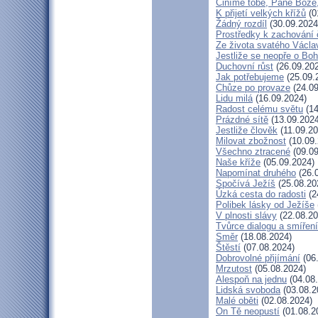
Činíme tobě, Pane Bože,
K přijetí velkých křížů
(0
Žádný rozdíl
(30.09.2024
Prostředky k zachování 
Ze života svatého Václa
Jestliže se neopře o Bo
Duchovní růst
(26.09.20
Jak potřebujeme
(25.09.
Chůze po provaze
(24.09
Lidu milá
(16.09.2024)
Radost celému světu
(14
Prázdné sítě
(13.09.2024
Jestliže člověk
(11.09.20
Milovat zbožnost
(10.09.
Všechno ztracené
(09.09
Naše kříže
(05.09.2024)
Napomínat druhého
(26.
Spočívá Ježíš
(25.08.20
Úzká cesta do radosti
(2
Polibek lásky od Ježíše
V plnosti slávy
(22.08.20
Tvůrce dialogu a smíření
Směr
(18.08.2024)
Štěstí
(07.08.2024)
Dobrovolné přijímání
(06
Mrzutost
(05.08.2024)
Alespoň na jednu
(04.08
Lidská svoboda
(03.08.2
Malé oběti
(02.08.2024)
On Tě neopustí
(01.08.2