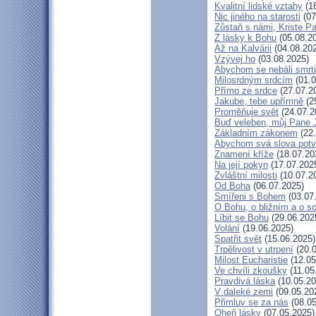
Kvalitní lidské vztahy
(18
Nic jiného na starosti
(07
Zůstaň s námi, Kriste P
Z lásky k Bohu
(05.08.2
Až na Kalvárii
(04.08.20
Vzývej ho
(03.08.2025)
Abychom se nebáli smrti
Milosrdným srdcím
(01.0
Přímo ze srdce
(27.07.2
Jakube, tebe upřímně
(2
Proměňuje svět
(24.07.2
Buď veleben, můj Pane J
Základním zákonem
(22.
Abychom svá slova potvr
Znamení kříže
(18.07.20
Na její pokyn
(17.07.202
Zvláštní milosti
(10.07.2
Od Boha
(06.07.2025)
Smířeni s Bohem
(03.07
O Bohu, o bližním a o s
Líbit se Bohu
(29.06.202
Volání
(19.06.2025)
Spatřit svět
(15.06.2025)
Trpělivost v utrpení
(20.0
Milost Eucharistie
(12.05
Ve chvíli zkoušky
(11.05
Pravdivá láska
(10.05.20
V daleké zemi
(09.05.20
Přimluv se za nás
(08.05
Oheň lásky
(07.05.2025)