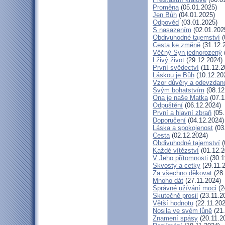
Proměna
(05.01.2025)
Jen Bůh
(04.01.2025)
Odpověď
(03.01.2025)
S nasazením
(02.01.202
Obdivuhodné tajemství
(
Cesta ke změně
(31.12.
Věčný Syn jednorozený
Lživý život
(29.12.2024)
První svědectví
(11.12.2
Láskou je Bůh
(10.12.20
Vzor důvěry a odevzdano
Svým bohatstvím
(08.12
Ona je naše Matka
(07.1
Odpuštění
(06.12.2024)
První a hlavní zbraň
(05.
Doporučení
(04.12.2024)
Láska a spokojenost
(03
Cesta
(02.12.2024)
Obdivuhodné tajemství
(
Každé vítězství
(01.12.2
V Jeho přítomnosti
(30.1
Skvosty a cetky
(29.11.
Za všechno děkovat
(28.
Mnoho dát
(27.11.2024)
Správné užívání moci
(2
Skutečně prosil
(23.11.2
Větší hodnotu
(22.11.202
Nosila ve svém lůně
(21.
Znamení spásy
(20.11.2