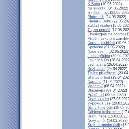
K Bohu
(10.06.2022)
Na sklonku
(04.06.2022)
S někým být
(31.05.2022
Plním slib
(24.05.2022)
Hledět k Bohu
(22.05.20
Základ všeho
(18.05.202
To, co nemáš
(17.05.202
Chvalozpěv na dobrotu 
Příběh lásky pro zamilo
Darem pro bližní
(10.05.
Společně
(07.05.2022)
Nade všemi
(02.05.2022
Jedna příčina
(29.04.202
Jak chce On
(28.04.2022
Jediná síla
(26.04.2022)
Boží lásku
(24.04.2022)
Tisíce příležitostí
(23.04
Startovní bod
(19.04.202
Námaha
(11.04.2022)
Vítězství
(08.04.2022)
Blaženější
(07.04.2022)
Právě teď
(28.03.2022)
Dívat vzhůru
(27.03.2022
Vypovídá vše
(20.03.202
Šíp vržený vůlí
(18.03.2
Ďáblova kniha smrti
(17.
Bránu nebe
(15.03.2022)
Nový směr
(14.03.2022)
Stojí to mnoho úsilí
(13.