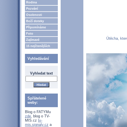
Rodina
Pozvání
Osobnosti
Boží doteky
Připomínáme
Foto
Útěcha, kter
Zajímavé
15 nejčtenějších
Vyhledávání
Vyhledat text
Spřátelené
weby:
Blog o FATYMu
zde
, blog o TV-
MIS.cz
tv-
mis.signaly.cz
a