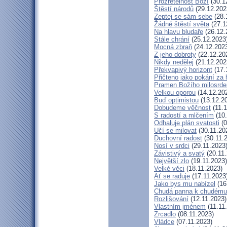
Prozřetelnost Boží
(30.1
Štěstí národů
(29.12.202
Zeptej se sám sebe
(28.
Žádné štěstí světa
(27.1
Na hlavu bludaře
(26.12.
Stále chrání
(25.12.2023
Mocná zbraň
(24.12.202
Z jeho dobroty
(22.12.20
Nikdy nedělej
(21.12.202
Překvapivý horizont
(17.
Přičteno jako pokání za 
Pramen Božího milosrde
Velkou oporou
(14.12.20
Buď optimistou
(13.12.2
Dobudeme věčnost
(11.1
S radostí a mlčením
(10.
Odhaluje plán svatosti
(0
Učí se milovat
(30.11.20
Duchovní radost
(30.11.
Nosí v srdci
(29.11.2023
Závistivý a svatý
(20.11.
Největší zlo
(19.11.2023)
Velké věci
(18.11.2023)
Ať se raduje
(17.11.2023
Jako bys mu nabízel
(16
Chudá panna k chudému 
Rozlišování
(12.11.2023)
Vlastním jménem
(11.11
Zrcadlo
(08.11.2023)
Vládce
(07.11.2023)