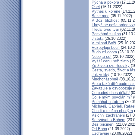
Pýcha a pokora
(17.11.2
Osel
(16.11.2022)
Vytneš u kořene
(14.11.
Beze mne
(05.11.2022)
V Boží blízkosti
(05.11.2
I když se naše srdce vzp
Hledal tvou tvář
(02.11.2
Posvátná služba
(31.10.
Jistota
(26.10.2022)
V milosti Boží
(25.10.20
Rozptyluje bouři
(24.10.2
Budoucí dobra
(23.10.20
Nebojte se!
(22.10.2022)
Vyšší cenu než zlato
(19
Ze života sv. Hedviky
(1
Cesta, světlo, život a lá
Jak veliký
(10.10.2022)
Mnohonásobně
(08.10.2
Proto také dítě bude na
Zavazuje a osvobozuje
(
Co budeš dnes dělat?
(0
Co je mým povoláním?
(
Pomáhat ostatním
(30.0
Michaeli, Gabrieli, Rafael
Chudí a služba chudým
(
Všichni zachráněni
(27.0
Setrvávat s Bohem
(23.0
Bez přičinění
(22.09.202
Od Boha
(21.09.2022)
Uzdravuje
(20.09.2022)