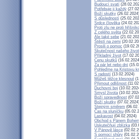
Budoucí svatí
(28.02.20
Potřebuje ji každý
(27.02
Boží skutky
(26.02.2024
S důsledností
(25.02.202
Srdce člověka
(24.02.20
Proti zlu ne proti hříšník
Z celého světa
(22.02.20
Ale také sebe
(21.02.202
Štěstí na zemi
(20.02.20
Prosili o pomoc
(19.02.2
Skutečnost našeho živo
Příkladný život
(17.02.20
Cenu skutků
(16.02.2024
Za pár let nebo dní
(15.0
Pohleďme na Kristovu k
S radostí
(13.02.2024)
Můžeš těžce klesnout
(1
Přijmout odlišnost
(11.02
Duchovní boj
(10.02.202
Smysl života
(10.02.202
Boží spravedlnost
(07.02
Boží skutky
(07.02.2024
Stejným směrem
(06.02.
Čas na sluníčku
(05.02.
Laskavost
(04.02.2024)
Obchod s Pánem Bohe
Uskutečňují zblízka
(03.
V Pánově lásce
(02.02.2
S pomocí shůry
(01.02.2