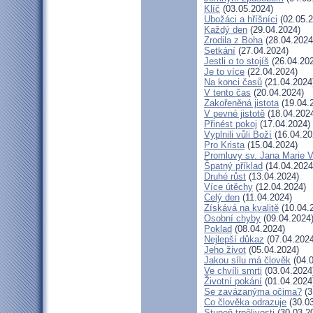
Klíč
(03.05.2024)
Ubožáci a hříšníci
(02.05.2
Každý den
(29.04.2024)
Zrodila z Boha
(28.04.2024
Setkání
(27.04.2024)
Jestli o to stojíš
(26.04.20
Je to více
(22.04.2024)
Na konci časů
(21.04.2024
V tento čas
(20.04.2024)
Zakořeněná jistota
(19.04.
V pevné jistotě
(18.04.202
Přinést pokoj
(17.04.2024)
Vyplnili vůli Boží
(16.04.20
Pro Krista
(15.04.2024)
Promluvy sv. Jana Marie Vi
Špatný příklad
(14.04.2024
Druhé růst
(13.04.2024)
Více útěchy
(12.04.2024)
Celý den
(11.04.2024)
Získává na kvalitě
(10.04.
Osobní chyby
(09.04.2024
Poklad
(08.04.2024)
Nejlepší důkaz
(07.04.2024
Jeho život
(05.04.2024)
Jakou sílu má člověk
(04.0
Ve chvíli smrti
(03.04.2024
Životní pokání
(01.04.2024
Se zavázanýma očima?
(3
Co člověka odrazuje
(30.03
Stupeň trpělivosti
(30.03.2