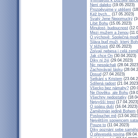
Vnímavost k Božské lásce.
Není daleko
(19.05.2023)
Prozpěvujme v utěšení
(18
Kéž bych...
(17.05.2023)
Svatý Jene Nepomucký
(1
Líbit Bohu
(15.05.2023)
Minulost- budoucnost
(12.0
Mezi mužem a ženou
(11.
O výchově: Společná modlit
Sláva buď muži, který Bohu
V těžkosti
(02.05.2023)
Zpívají nebesa i celá zem
Jak chce On
(30.04.2023)
Díky ní žijí
(29.04.2023)
Nic nespáchali
(28.04.2023
Zachovávají lásku
(28.04.
Dosud
(27.04.2023)
Setkání s Kristem
(23.04.2
Sdílená radost
(21.04.2023
Všecko bez námahy?
(20.
Ne člověku, ale Bohu
(19.0
Všechny nedostatky
(18.0
Nejvyšší trest
(17.04.2023
O spásu duší
(16.04.2023)
Zaměstnán jedině Bohem
(
Poslouchej mě
(13.04.2023
Největším spojencem sata
Pouze to
(11.04.2023)
Díky poznání sebe saméh
Ó převeselá novina
(09.04