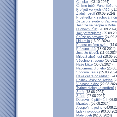
Čehokoli
(03.10.2024)
Činíme tobě, Pane Bože, 
K přijetí velkých křížů
(01.
Žádný rozdíl
(30.09.2024)
Prostředky k zachování či
Ze života svatého Václava
Jestliže se neopře o Boha
Duchovní růst
(26.09.2024
Jak potřebujeme
(25.09.20
Chůze po provaze
(24.09.2
Lidu milá
(16.09.2024)
Radost celému světu
(14.0
Prázdné sítě
(13.09.2024)
Jestliže člověk
(11.09.2024
Milovat zbožnost
(10.09.20
Všechno ztracené
(09.09.2
Naše kříže
(05.09.2024)
Napomínat druhého
(26.08
Spočívá Ježíš
(25.08.2024
Úzká cesta do radosti
(24.
Polibek lásky od Ježíše
(2
V plnosti slávy
(22.08.2024
Tvůrce dialogu a smíření
(
Směr
(18.08.2024)
Štěstí
(07.08.2024)
Dobrovolné přijímání
(06.0
Mrzutost
(05.08.2024)
Alespoň na jednu
(04.08.2
Lidská svoboda
(03.08.202
Malé oběti
(02.08.2024)