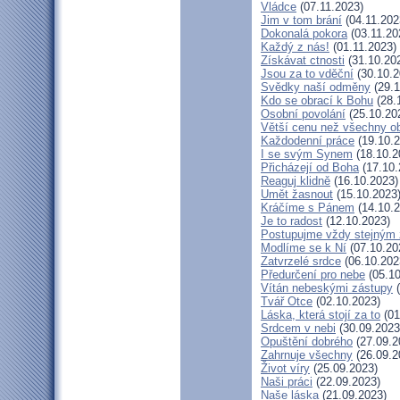
Vládce
(07.11.2023)
Jim v tom brání
(04.11.202
Dokonalá pokora
(03.11.20
Každý z nás!
(01.11.2023)
Získávat ctnosti
(31.10.20
Jsou za to vděční
(30.10.2
Svědky naší odměny
(29.1
Kdo se obrací k Bohu
(28.
Osobní povolání
(25.10.20
Větší cenu než všechny ob
Každodenní práce
(19.10.2
I se svým Synem
(18.10.2
Přicházejí od Boha
(17.10.
Reaguj klidně
(16.10.2023)
Umět žasnout
(15.10.2023
Kráčíme s Pánem
(14.10.2
Je to radost
(12.10.2023)
Postupujme vždy stejným
Modlíme se k Ní
(07.10.20
Zatvrzelé srdce
(06.10.202
Předurčení pro nebe
(05.10
Vítán nebeskými zástupy
(
Tvář Otce
(02.10.2023)
Láska, která stojí za to
(01
Srdcem v nebi
(30.09.2023
Opuštění dobrého
(27.09.2
Zahrnuje všechny
(26.09.2
Život víry
(25.09.2023)
Naši práci
(22.09.2023)
Naše láska
(21.09.2023)