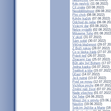
Kdo neslyší
(11.08.2022)
Cíl znáte
(10.08.2022)
Neoddělitelnost
(09.08.202
Plni chyb
(08.08.2022)
Kdyby každý
(07.08.2022)
Odchod do nebe
(06.08.20
Vzácný dar
(03.08.2022)
Nelze vyjádřit
(02.08.2022)
Milujeme Toho
(01.08.2022
V okolí
(31.07.2022)
Sám sobě
(30.07.2022)
Věčná blaženost
(29.07.20
Z Boží rukou
(28.07.2022)
Co si láska žádá
(27.07.20
Právě teď
(26.07.2022)
Ztracený čas
(25.07.2022)
Bůh aby byl Bohem
(17.07
Jedna kapka
(16.07.2022)
Trpělivě a tiše
(15.07.2022
Účast
(14.07.2022)
Je-li nutné
(13.07.2022)
Pojď se mnou
(12.07.2022
Vichřice pýchy
(08.07.2022
Změní náš život
(07.07.20
Nade všechno
(01.07.2022
Od Tebe
(24.06.2022)
Mnozí žijí v omylu
(23.06.
Násilím
(19.06.2022)
Srdcím Ježíše a Marie
(18