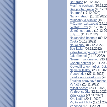
Dát srdce
(23.12.2022)
Musíme pochopit
(20.12.2
Bez pochyb nebe
(18.12.2
Na druhé
(17.12.2022)
Nahání strach
(16.12.2022
Mudrlanty a pisálky
(15.12
Můžeme rozkazovat
(14.12
Svatost Boží
(13.12.2022)
Užitečnost práce
(12.12.20
Když...
(11.12.2022)
Nekonečná hodnota
(09.12
Cesta
(06.12.2022)
Na kolenou
(05.12.2022)
Bez lásky
(04.12.2022)
Záležitost jiných lidí
(03.12
Jak přemoci
(01.12.2022)
Nesmím zapomenout
(30.1
Osobní setkání
(29.11.202
Krokodýl aneb můžeš růst:
Největší láskou
(28.11.202
Vlastní zisk
(27.11.2022)
Každodenní všedností
(26.
Zdrojem opravdové radosti 
Vyňatý?
(25.11.2022)
Milost snášet
(23.11.2022)
Výzbroj světla
(22.11.2022
Veliký vzor
(21.11.2022)
Král Králů
(20.11.2022)
Ví, že má křídla
(19.11.202
Všechno
(18.11.2022)