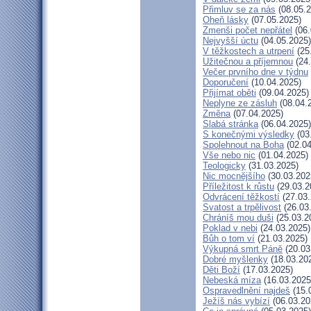
Přimluv se za nás
(08.05.2
Oheň lásky
(07.05.2025)
Zmenši počet nepřátel
(06.
Nejvyšší úctu
(04.05.2025)
V těžkostech a utrpení
(25
Užitečnou a příjemnou
(24.
Večer prvního dne v týdnu
Doporučení
(10.04.2025)
Přijímat oběti
(09.04.2025)
Neplyne ze zásluh
(08.04.
Změna
(07.04.2025)
Slabá stránka
(06.04.2025)
S konečnými výsledky
(03
Spolehnout na Boha
(02.04
Vše nebo nic
(01.04.2025)
Teologicky
(31.03.2025)
Nic mocnějšího
(30.03.202
Příležitost k růstu
(29.03.2
Odvrácení těžkostí
(27.03.
Svatost a trpělivost
(26.03
Chráníš mou duši
(25.03.2
Poklad v nebi
(24.03.2025)
Bůh o tom ví
(21.03.2025)
Výkupná smrt Páně
(20.03
Dobré myšlenky
(18.03.20
Děti Boží
(17.03.2025)
Nebeská míza
(16.03.2025
Ospravedlnění najdeš
(15.
Ježíš nás vybízí
(06.03.20