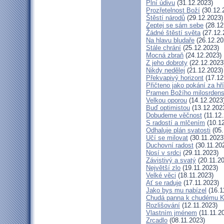
Plní údivu
(31.12.2023)
Prozřetelnost Boží
(30.12.
Štěstí národů
(29.12.2023)
Zeptej se sám sebe
(28.12
Žádné štěstí světa
(27.12.
Na hlavu bludaře
(26.12.20
Stále chrání
(25.12.2023)
Mocná zbraň
(24.12.2023)
Z jeho dobroty
(22.12.2023
Nikdy nedělej
(21.12.2023)
Překvapivý horizont
(17.12
Přičteno jako pokání za hř
Pramen Božího milosrdens
Velkou oporou
(14.12.2023
Buď optimistou
(13.12.202
Dobudeme věčnost
(11.12.
S radostí a mlčením
(10.12
Odhaluje plán svatosti
(05.
Učí se milovat
(30.11.2023
Duchovní radost
(30.11.20
Nosí v srdci
(29.11.2023)
Závistivý a svatý
(20.11.2
Největší zlo
(19.11.2023)
Velké věci
(18.11.2023)
Ať se raduje
(17.11.2023)
Jako bys mu nabízel
(16.1
Chudá panna k chudému Kr
Rozlišování
(12.11.2023)
Vlastním jménem
(11.11.2
Zrcadlo
(08.11.2023)