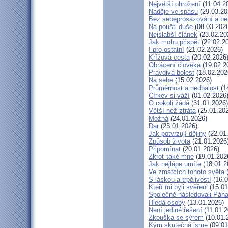
Největší ohrožení
(11.04.2
Naděje ve spásu
(29.03.20
Bez sebeprosazování a bez
Na poušti duše
(08.03.202
Nejslabší článek
(23.02.20
Jak mohu přispět
(22.02.2
I pro ostatní
(21.02.2026)
Křížová cesta
(20.02.2026
Obrácení člověka
(19.02.2
Pravdivá bolest
(18.02.202
Na sebe
(15.02.2026)
Průměrnost a nedbalost
(1
Církev si váží
(01.02.2026
O cokoli žádá
(31.01.2026)
Větší než ztráta
(25.01.20
Možná
(24.01.2026)
Dar
(23.01.2026)
Jak potvrzují dějiny
(22.01
Způsob života
(21.01.2026
Připomínat
(20.01.2026)
Zkroť také mne
(19.01.202
Jak nejlépe umíte
(18.01.2
Ve zmatcích tohoto světa
(
S láskou a trpělivostí
(16.0
Kteří mi byli svěřeni
(15.01
Společně následovali Pán
Hledá osoby
(13.01.2026)
Není jediné řešení
(11.01.2
Zkouška se sýrem
(10.01.
Kým skutečně jsme
(09.01