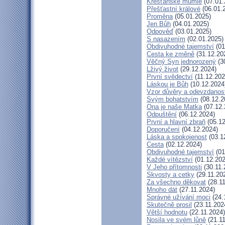
Křesťanské mumie
(07.01.
Přešťastní králové
(06.01.
Proměna
(05.01.2025)
Jen Bůh
(04.01.2025)
Odpověď
(03.01.2025)
S nasazením
(02.01.2025)
Obdivuhodné tajemství
(01
Cesta ke změně
(31.12.20
Věčný Syn jednorozený
(3
Lživý život
(29.12.2024)
První svědectví
(11.12.202
Láskou je Bůh
(10.12.2024
Vzor důvěry a odevzdanost
Svým bohatstvím
(08.12.2
Ona je naše Matka
(07.12.
Odpuštění
(06.12.2024)
První a hlavní zbraň
(05.12
Doporučení
(04.12.2024)
Láska a spokojenost
(03.1
Cesta
(02.12.2024)
Obdivuhodné tajemství
(01
Každé vítězství
(01.12.202
V Jeho přítomnosti
(30.11.
Skvosty a cetky
(29.11.20
Za všechno děkovat
(28.11
Mnoho dát
(27.11.2024)
Správné užívání moci
(24.
Skutečně prosil
(23.11.202
Větší hodnotu
(22.11.2024)
Nosila ve svém lůně
(21.11