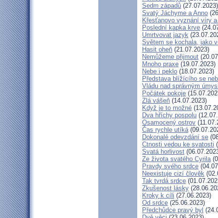
Sedm západů
(27.07.2023)
Svatý Jáchyme a Anno
(26
Křesťanovo vyznání víry a
Poslední kapka krve
(24.0
Umrtvovat jazyk
(23.07.20
Světem se kochala, jako v
Hasit oheň
(21.07.2023)
Nemůžeme přijmout
(20.07
Mnoho praxe
(19.07.2023)
Nebe i peklo
(18.07.2023)
Představa blížícího se ne
Vládu nad správným úmys
Počátek pokoje
(15.07.202
Zlá vášeň
(14.07.2023)
Když je to možné
(13.07.2
Dva hříchy pospolu
(12.07
Osamocený ostrov
(11.07.
Čas rychle utíká
(09.07.20
Dokonalé odevzdání se
(08
Ctnosti vedou ke svatosti
(
Svatá horlivost
(06.07.202
Ze života svatého Cyrila
(0
Pravdy svého srdce
(04.07
Neexistuje cizí člověk
(02.
Tak tvrdá srdce
(01.07.202
Zkušenost lásky
(28.06.20
Kroky k cíli
(27.06.2023)
Od srdce
(25.06.2023)
Předchůdce pravý byl
(24.
Dvě věci
(23.06.2023)