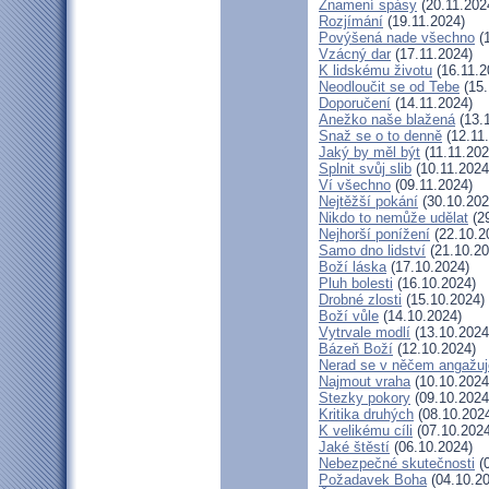
Znamení spásy
(20.11.202
Rozjímání
(19.11.2024)
Povýšená nade všechno
(1
Vzácný dar
(17.11.2024)
K lidskému životu
(16.11.2
Neodloučit se od Tebe
(15.
Doporučení
(14.11.2024)
Anežko naše blažená
(13.
Snaž se o to denně
(12.11
Jaký by měl být
(11.11.202
Splnit svůj slib
(10.11.2024
Ví všechno
(09.11.2024)
Nejtěžší pokání
(30.10.202
Nikdo to nemůže udělat
(29
Nejhorší ponížení
(22.10.2
Samo dno lidství
(21.10.20
Boží láska
(17.10.2024)
Pluh bolesti
(16.10.2024)
Drobné zlosti
(15.10.2024)
Boží vůle
(14.10.2024)
Vytrvale modlí
(13.10.2024
Bázeň Boží
(12.10.2024)
Nerad se v něčem angažuj
Najmout vraha
(10.10.2024
Stezky pokory
(09.10.2024
Kritika druhých
(08.10.202
K velikému cíli
(07.10.2024
Jaké štěstí
(06.10.2024)
Nebezpečné skutečnosti
(0
Požadavek Boha
(04.10.20