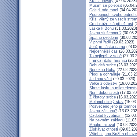
Král židovský
(07.04.2023)
Musím se polepšit
(05.04.
Odejdi ode mne!
(04.04.20
Podrobnosti svého bídného
Kříži věrný ze všech stro
Co dokáže zlá příležitost
(
Láska k Bohu
(31.03.2023)
Jakou služebnou?
(30.03.2
Špatné svědomí
(30.03.20
V první řadě
(29.03.2023)
Jenž je Láska sama
(28.03
Nejcennější čas
(28.03.20
To nejlepší v sobě
(27.03.
I mnozí další hříšníci
(26.0
Dobudeš srdce
(23.03.202
Nepozná Boha
(22.03.2023
Plodí a ochraňuje
(21.03.2
Jedinou věcí
(20.03.2023)
Velké zlodějství
(19.03.202
Skrze lásku a milosrdenstv
Není dokonalosti
(17.03.20
Z čistoty srdce
(16.03.202
Melancholický stav
(15.03
Posvěceno jeho přítomnos
Jakou zásluhu?
(13.03.202
Ozdobit kvvětinami
(12.03
Na pevném základu
(11.03
Mnoho milovat
(10.03.2023
Získávat ctnosti
(09.03.20
Všichni jsou Božím obraz