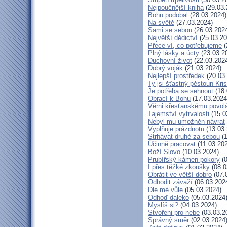
Nejpoučnější kniha
(29.03.
Bohu podobal
(28.03.2024)
Na světě
(27.03.2024)
Sami se sebou
(26.03.202
Největší dědictví
(25.03.20
Přece ví, co potřebujeme
(
Plný lásky a úcty
(23.03.2
Duchovní život
(22.03.202
Dobrý voják
(21.03.2024)
Nejlepší prostředek
(20.03
Ty jsi šťastný pěstoun Kri
Je potřeba se sehnout
(18.
Obrací k Bohu
(17.03.2024
Věrni křesťanskému povol
Tajemství vytrvalosti
(15.0
Nebyl mu umožněn návrat
Vyplňuje prázdnotu
(13.03.
Strhávat druhé za sebou
(1
Účinně pracovat
(11.03.20
Boží Slovo
(10.03.2024)
Prubířský kámen pokory
(0
I přes těžké zkoušky
(08.0
Obrátit ve větší dobro
(07.
Odhodit závaží
(06.03.202
Dle mé vůle
(05.03.2024)
Odhoď daleko
(05.03.2024
Myslíš si?
(04.03.2024)
Stvořeni pro nebe
(03.03.2
Správný směr
(02.03.2024