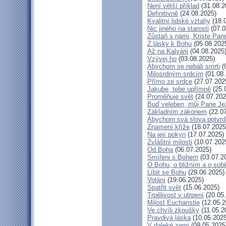
Není větší příklad
(31.08.2
Definitivně
(24.08.2025)
Kvalitní lidské vztahy
(18.
Nic jiného na starosti
(07.0
Zůstaň s námi, Kriste Pan
Z lásky k Bohu
(05.08.202
Až na Kalvárii
(04.08.2025
Vzývej ho
(03.08.2025)
Abychom se nebáli smrti
(
Milosrdným srdcím
(01.08.
Přímo ze srdce
(27.07.202
Jakube, tebe upřímně
(25.
Proměňuje svět
(24.07.202
Buď veleben, můj Pane Jež
Základním zákonem
(22.07
Abychom svá slova potvrdi
Znamení kříže
(18.07.2025
Na její pokyn
(17.07.2025)
Zvláštní milosti
(10.07.202
Od Boha
(06.07.2025)
Smířeni s Bohem
(03.07.2
O Bohu, o bližním a o sob
Líbit se Bohu
(29.06.2025)
Volání
(19.06.2025)
Spatřit svět
(15.06.2025)
Trpělivost v utrpení
(20.05
Milost Eucharistie
(12.05.2
Ve chvíli zkoušky
(11.05.2
Pravdivá láska
(10.05.2025
V daleké zemi
(09.05.2025