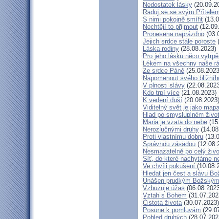
Nedostatek lásky
(20.09.2
Raduj se se svým Přítele
S nimi pokojně smířit
(13.0
Nechtějí to přijmout
(12.09
Pronesena naprázdno
(03.
Jejich srdce stále poroste
(
Láska rodiny
(28.08.2023)
Pro jeho lásku něco vytrpě
Lékem na všechny naše r
Ze srdce Páně
(25.08.2023
Napomenout svého bližníh
V plnosti slávy
(22.08.2023
Kdo trpí více
(21.08.2023)
K vedení duší
(20.08.2023
Viditelný svět je jako map
Hlad po smysluplném živo
Maria je vzata do nebe
(15
Nerozlučnými druhy
(14.08
Proti vlastnímu dobru
(13.0
Správnou zásadou
(12.08.
Nesmazatelně po celý živo
Síť, do které nachytáme ne
Ve chvíli pokušení
(10.08.
Hledat jen čest a slávu Bo
Unášen prudkým Božským
Vzbuzuje úžas
(06.08.2023
Vztah s Bohem
(31.07.202
Čistota života
(30.07.2023)
Posune k pomluvám
(29.0
Pohled druhých
(28.07.202