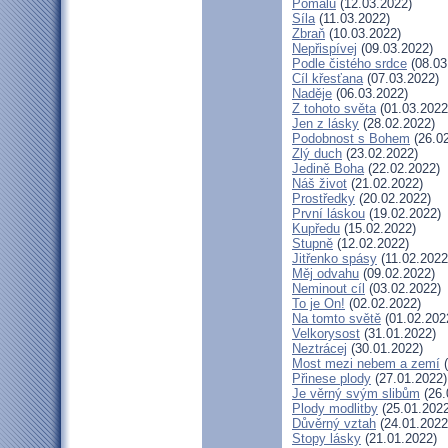
Pomalu
(12.03.2022)
Síla
(11.03.2022)
Zbraň
(10.03.2022)
Nepřispívej
(09.03.2022)
Podle čistého srdce
(08.03
Cíl křesťana
(07.03.2022)
Naděje
(06.03.2022)
Z tohoto světa
(01.03.2022
Jen z lásky
(28.02.2022)
Podobnost s Bohem
(26.02
Zlý duch
(23.02.2022)
Jedině Boha
(22.02.2022)
Náš život
(21.02.2022)
Prostředky
(20.02.2022)
První láskou
(19.02.2022)
Kupředu
(15.02.2022)
Stupně
(12.02.2022)
Jitřenko spásy
(11.02.2022
Měj odvahu
(09.02.2022)
Neminout cíl
(03.02.2022)
To je On!
(02.02.2022)
Na tomto světě
(01.02.202
Velkorysost
(31.01.2022)
Neztrácej
(30.01.2022)
Most mezi nebem a zemí
(
Přinese plody
(27.01.2022)
Je věrný svým slibům
(26.
Plody modlitby
(25.01.2022
Důvěrný vztah
(24.01.2022
Stopy lásky
(21.01.2022)