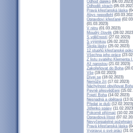
Odhoď daleko
(06.03.2023
Odhodili strach
(05.03.202
Pravá křesťanská láska
(0
Abys nepodlehl
(03.03.202
Opravdoví křesťané
(02.03
(01.03.2023)
V nitru
(01.03.2023)
Moudrý člověk
(28.02.2023
S vděčností
(27.02.2023)
S výjimkou
(26.02.2023)
Škola lásky
(25.02.2023)
12 stupňů křesťanské pok
Všechna jeho práce
(23.02
Z listu svatého Klementa I
Až narostou
(21.02.2023)
Zakořeňovat do Boha
(20.0
Vše
(19.02.2023)
Dívej se
(18.02.2023)
Nemůže žít
(17.02.2023)
Náchylnost obviňovat Boh
Pevně přesvědčeni
(15.02.
Pojetí Boha
(14.02.2023)
Nesnadná a obětavá
(13.0
Předat je duši
(12.02.2023)
Jitřenko spásy
(11.02.2023
Pokorně přijímají
(10.02.20
Opravdová lítost
(07.02.20
Nevyčerpatelné požehnání
Pravá křesťanská láska
(0
Vypravuj o své práci
(31.0