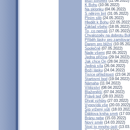
Boží stvoření
(11.06.2022)
K Bohu
(10.06.2022)
Na sklonku
(04.06.2022)
S někým být
(31.05.2022)
Plním slib
(24.05.2022)
Hledět k Bohu
(22.05.2022
Základ všeho
(18.05.2022)
To, co nemáš
(17.05.2022)
Chvalozpěv na dobrotu Bo
Příběh lásky pro zamilova
Darem pro bližní
(10.05.20
Společně
(07.05.2022)
Nade všemi
(02.05.2022)
Jedna příčina
(29.04.2022)
Jak chce On
(28.04.2022)
Jediná síla
(26.04.2022)
Boží lásku
(24.04.2022)
Tisíce příležitostí
(23.04.2
Startovní bod
(19.04.2022)
Námaha
(11.04.2022)
Vítězství
(08.04.2022)
Blaženější
(07.04.2022)
Právě teď
(28.03.2022)
Dívat vzhůru
(27.03.2022)
Vypovídá vše
(20.03.2022)
Šíp vržený vůlí
(18.03.202
Ďáblova kniha smrti
(17.03
Bránu nebe
(15.03.2022)
Nový směr
(14.03.2022)
Stojí to mnoho úsilí
(13.03