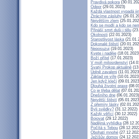
Pravdivá pokora
(30.01.20
Odpor
(29.01.2023)
Každá vlastnost vypadá ji
Ztrácíme zásluhy
(26.01.2
Největším zlem
(25.01.202
Kdo se modlí a kdo se ne
Přináší smrt duši i tělu
(23
Okolnosti
(22.01.2023)
Starostlivost láska
(21.01.
Dokonalé štěstí
(20.01.202
Neposuzuj
(19.01.2023)
Kvete i naděje
(18.01.2023
Boží přítel
(17.01.2023)
V moři milosrdenství
(14.0
Svatý Prokop aktuálně
(13
Úplně zavaleni
(11.01.2023
Základ ve víře
(10.01.2023
Jen když klečí
(09.01.2023
Dlouhá životní praxe
(08.0
Co je třeba dělat
(07.01.20
Dnešního dne
(06.01.2023)
Největší štěstí
(05.01.2023
Z přemíry lásky
(02.01.202
Byli svědky?
(31.12.2022)
Každý věřící
(30.12.2022)
Bojovat
(29.12.2022)
Nadějná vyhlídka
(28.12.2
Počítá s Tebou
(28.12.202
Obohatí mnohé
(27.12.202
Ježíšův domov
(24.12.202