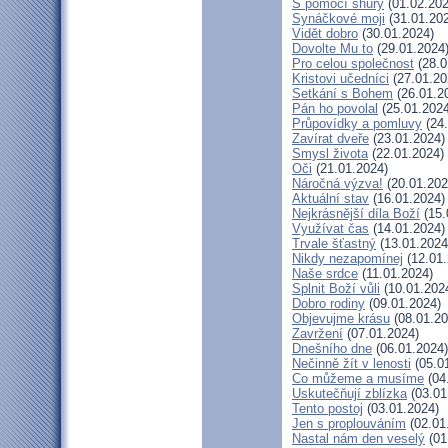
S pomocí shůry
(01.02.202
Synáčkové moji
(31.01.20
Vidět dobro
(30.01.2024)
Dovolte Mu to
(29.01.2024
Pro celou společnost
(28.0
Kristovi učedníci
(27.01.20
Setkání s Bohem
(26.01.2
Pán ho povolal
(25.01.2024
Průpovídky a pomluvy
(24.
Zavírat dveře
(23.01.2024)
Smysl života
(22.01.2024)
Oči
(21.01.2024)
Náročná výzva!
(20.01.202
Aktuální stav
(16.01.2024)
Nejkrásnější díla Boží
(15.
Využívat čas
(14.01.2024)
Trvale šťastný
(13.01.2024
Nikdy nezapomínej
(12.01.
Naše srdce
(11.01.2024)
Splnit Boží vůli
(10.01.202
Dobro rodiny
(09.01.2024)
Objevujme krásu
(08.01.20
Zavržení
(07.01.2024)
Dnešního dne
(06.01.2024)
Nečinně žít v lenosti
(05.0
Co můžeme a musíme
(04
Uskutečňují zblízka
(03.01
Tento postoj
(03.01.2024)
Jen s proplouváním
(02.01
Nastal nám den veselý
(01