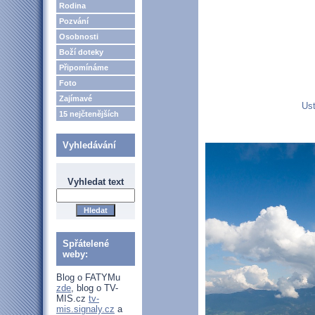
Rodina
Pozvání
Osobnosti
Boží doteky
Připomínáme
Foto
Zajímavé
Ust
15 nejčtenějších
Vyhledávání
Vyhledat text
Spřátelené
weby:
Blog o FATYMu
zde
, blog o TV-
MIS.cz
tv-
mis.signaly.cz
a