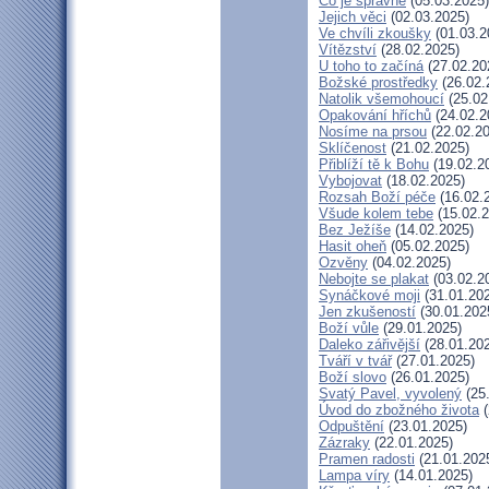
Co je správné
(05.03.2025)
Jejich věci
(02.03.2025)
Ve chvíli zkoušky
(01.03.2
Vítězství
(28.02.2025)
U toho to začíná
(27.02.20
Božské prostředky
(26.02.
Natolik všemohoucí
(25.02
Opakování hříchů
(24.02.2
Nosíme na prsou
(22.02.20
Sklíčenost
(21.02.2025)
Přiblíží tě k Bohu
(19.02.2
Vybojovat
(18.02.2025)
Rozsah Boží péče
(16.02.
Všude kolem tebe
(15.02.2
Bez Ježíše
(14.02.2025)
Hasit oheň
(05.02.2025)
Ozvěny
(04.02.2025)
Nebojte se plakat
(03.02.2
Synáčkové moji
(31.01.20
Jen zkušeností
(30.01.202
Boží vůle
(29.01.2025)
Daleko zářivější
(28.01.20
Tváří v tvář
(27.01.2025)
Boží slovo
(26.01.2025)
Svatý Pavel, vyvolený
(25
Úvod do zbožného života
(
Odpuštění
(23.01.2025)
Zázraky
(22.01.2025)
Pramen radosti
(21.01.202
Lampa víry
(14.01.2025)