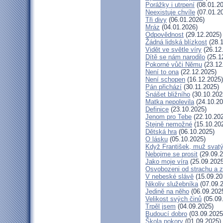
Porážky i utrpení
(08.01.20
Neexistuje chvíle
(07.01.2
Tři divy
(06.01.2026)
Mráz
(04.01.2026)
Odpovědnost
(29.12.2025)
Žádná lidská blízkost
(28.1
Vidět ve světle víry
(26.12
Dítě se nám narodilo
(25.1
Pokorné vůči Němu
(23.12
Není to ona
(22.12.2025)
Není schopen
(16.12.2025)
Pán přichází
(30.11.2025)
Snášet bližního
(30.10.202
Matka nepolevila
(24.10.20
Definice
(23.10.2025)
Jenom pro Tebe
(22.10.20
Stejně nemožné
(15.10.20
Dětská hra
(06.10.2025)
O lásku
(05.10.2025)
Když František, muž svat
Nebojme se prosit
(29.09.2
Jako moje víra
(25.09.2025
Osvobozeni od strachu a z
V nebeské slávě
(15.09.20
Nikoliv služebníka
(07.09.
Jedině na něho
(06.09.202
Velikost svých činů
(05.09
Trpěl jsem
(04.09.2025)
Budoucí dobro
(03.09.2025
Škola pokory
(01.09.2025)