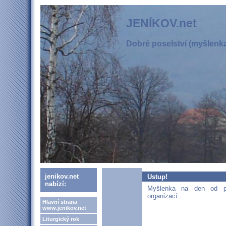
JENÍKOV.net
Dobré poselství (myšlenka,
jenikov.net
Ustup!
nabízí:
Myšlenka na den od pat
organizací...
Hlavní strana
www.jenikov.net
Liturgický rok