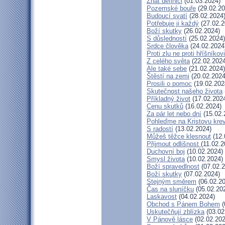
Znát definici
(01.03.2024)
Pozemské bouře
(29.02.20
Budoucí svatí
(28.02.2024
Potřebuje ji každý
(27.02.2
Boží skutky
(26.02.2024)
S důsledností
(25.02.2024)
Srdce člověka
(24.02.2024
Proti zlu ne proti hříšníkovi
Z celého světa
(22.02.2024
Ale také sebe
(21.02.2024)
Štěstí na zemi
(20.02.2024
Prosili o pomoc
(19.02.202
Skutečnost našeho života
Příkladný život
(17.02.202
Cenu skutků
(16.02.2024)
Za pár let nebo dní
(15.02.
Pohleďme na Kristovu kre
S radostí
(13.02.2024)
Můžeš těžce klesnout
(12.
Přijmout odlišnost
(11.02.2
Duchovní boj
(10.02.2024)
Smysl života
(10.02.2024)
Boží spravedlnost
(07.02.2
Boží skutky
(07.02.2024)
Stejným směrem
(06.02.20
Čas na sluníčku
(05.02.20
Laskavost
(04.02.2024)
Obchod s Pánem Bohem
(
Uskutečňují zblízka
(03.02
V Pánově lásce
(02.02.202