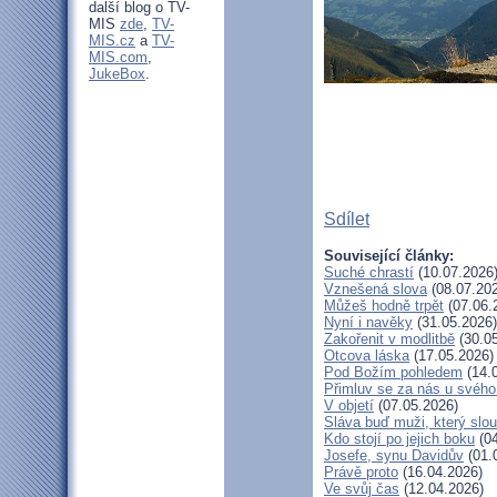
další blog o TV-
MIS
zde
,
TV-
MIS.cz
a
TV-
MIS.com
,
JukeBox
.
Sdílet
Související články:
Suché chrastí
(10.07.2026
Vznešená slova
(08.07.20
Můžeš hodně trpět
(07.06.
Nyní i navěky
(31.05.2026)
Zakořenit v modlitbě
(30.05
Otcova láska
(17.05.2026)
Pod Božím pohledem
(14.
Přimluv se za nás u svéh
V objetí
(07.05.2026)
Sláva buď muži, který slou
Kdo stojí po jejich boku
(04
Josefe, synu Davidův
(01.
Právě proto
(16.04.2026)
Ve svůj čas
(12.04.2026)