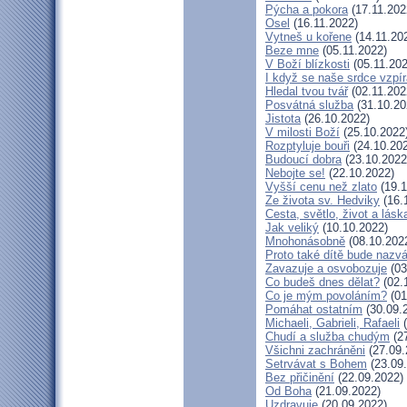
Pýcha a pokora
(17.11.202
Osel
(16.11.2022)
Vytneš u kořene
(14.11.20
Beze mne
(05.11.2022)
V Boží blízkosti
(05.11.202
I když se naše srdce vzpír
Hledal tvou tvář
(02.11.202
Posvátná služba
(31.10.20
Jistota
(26.10.2022)
V milosti Boží
(25.10.2022
Rozptyluje bouři
(24.10.20
Budoucí dobra
(23.10.2022
Nebojte se!
(22.10.2022)
Vyšší cenu než zlato
(19.1
Ze života sv. Hedviky
(16.
Cesta, světlo, život a lásk
Jak veliký
(10.10.2022)
Mnohonásobně
(08.10.202
Proto také dítě bude nazv
Zavazuje a osvobozuje
(03
Co budeš dnes dělat?
(02.
Co je mým povoláním?
(01
Pomáhat ostatním
(30.09.
Michaeli, Gabrieli, Rafaeli
(
Chudí a služba chudým
(27
Všichni zachráněni
(27.09.
Setrvávat s Bohem
(23.09
Bez přičinění
(22.09.2022)
Od Boha
(21.09.2022)
Uzdravuje
(20.09.2022)