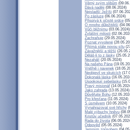
Věrný svým slibům
(09.06
Dává naději
(08.06.2024)
Nejsladší Ježíši
(07.06.20
Po zásluze
(06.06.2024)
Přispívá k očistě srdce
(05
O mnoho důležitější
(04.06
Vůči bližnímu
(03.06.2024)
Zvláštní milosti
(02.06.202
Zachraňuje
(29.05.2024)
Poznat vyvolené
(28.05.20
Přijímá stále novou sílu
(27
Závažnější a těžší
(26.05.
Děláš-li to z lásky
(25.05.2
Nezahálí
(20.05.2024)
Na našeho Pána
(19.05.20
Vnitřně i navenek
(18.05.2
Neobjevil ve skutcích
(17.
Dokonalá láska
(16.05.202
Uspokojují sebelásku
(15.0
Pravý misionář
(14.05.202
Jako zahrada
(13.05.2024)
Důvěřujte Bohu
(12.05.202
Pro křesťana
(11.05.2024)
S úsměvem
(10.05.2024)
Vynahrazovat své hříchy
(
Malé výbuchy hněvu
(08.0
Kristův učedník
(07.05.202
Rada do života
(06.05.202
Odpověď
(05.05.2024)
Jemným způsobem
(04.05