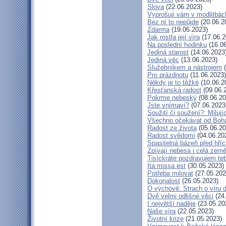
Slova
(22.06.2023)
Vyprošuji vám v modlitbác
Bez ní to nepůjde
(20.06.2
Zdarma
(19.06.2023)
Jak rostla její víra
(17.06.2
Na poslední hodinku
(16.06
Jediná starost
(14.06.2023
Jediná věc
(13.06.2023)
Služebníkem a nástrojem
(
Pro prázdnotu
(11.06.2023)
Někdy je to těžké
(10.06.2
Křesťanská radost
(09.06.
Pokrme nebeský
(08.06.20
Jste vnímaví?
(07.06.2023
Soužití či soužení?: Milují
Všechno očekávat od Boh
Radost ze života
(05.06.20
Radost svědomí
(04.06.20
Spasitelná bázeň před hří
Zpívají nebesa i celá zem
Tisíckráte pozdravujem te
Ita missa est
(30.05.2023)
Potřeba milovat
(27.05.202
Dokonalost
(26.05.2023)
O výchově: Strach o víru dě
Dvě velmi odlišné věci
(24
I největší naděje
(23.05.20
Naše víra
(22.05.2023)
Životní krize
(21.05.2023)