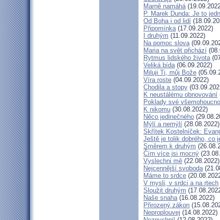
Marně namáhá
(19.09.2022
P. Marek Dunda: Je to jedn
Od Boha i od lidí
(18.09.20
Připomínka
(17.09.2022)
I druhým
(11.09.2022)
Na pomoc slova
(09.09.20
Maria na svět přichází
(08.
Rytmus lidského života
(07
Veliká bída
(06.09.2022)
Miluji Ti, můj Bože
(05.09.
Víra roste
(04.09.2022)
Chodila a stopy
(03.09.202
K neustálému obnovování
Poklady své všemohoucno
K nikomu
(30.08.2022)
Něco jedinečného
(29.08.2
Mýlí a nemýlí
(28.08.2022)
Skřítek Kostelníček: Evang
Ještě je tolik dobrého, co 
Směrem k druhým
(26.08.
Čím více jsi mocný
(23.08
Vyslechni mě
(22.08.2022)
Nejcennější svoboda
(21.0
Máme to srdce
(20.08.202
V mysli, v srdci a na rtech
Sloužit druhým
(17.08.202
Naše snaha
(16.08.2022)
Přirozený zákon
(15.08.20
Neproplouvej
(14.08.2022)
Nezpychni!
(12.08.2022)