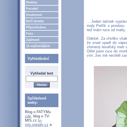
Rodina
Pozvání
Osobnosti
Boží doteky
....Jeden tatínek vyprá
malý Petřík s prosbou: 
Připomínáme
teď mám ruce od malty, 
Foto
Odešel. Za chvilku však
Zajímavé
že snad spadl do vápna
15 nejčtenějších
zlomený tesařský metr a 
Otřel jsem ruce do mont
vím, žes mě nechtěl zar
Vyhledávání
Vyhledat text
Spřátelené
weby:
Blog o FATYMu
zde
, blog o TV-
MIS.cz
tv-
mis.signaly.cz
a