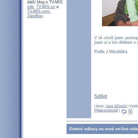
další blog o TV-MIS
zde
,
TV-MIS.cz
a
TV-MIS.com
,
JukeBox
.
V té chvíli jsem pochop
jsem si s tím dítětem v 
Podle J.Mikuláška
Sdílet
| Autor:
Jana Jičínská
| Vydán
Přidat komentář
|
Externí odkazy na nová on-line vide