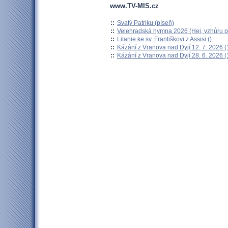
www.TV-MIS.cz
::
Svatý Patriku (píseň)
::
Velehradská hymna 2026 (Hej, vzhůru po
::
Litanie ke sv. Františkovi z Assisi ()
::
Kázání z Vranova nad Dyjí 12. 7. 2026 (
::
Kázání z Vranova nad Dyjí 28. 6. 2026 (