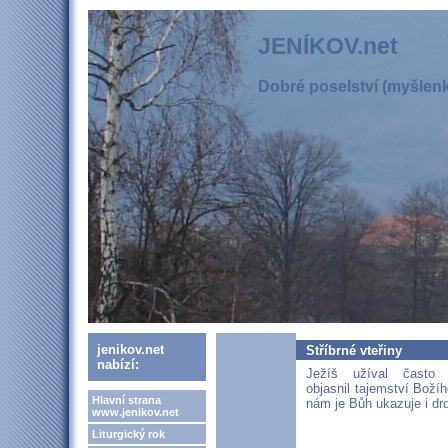
JENÍKOV.net
Dobré poselství (myšlenka
jenikov.net
Stříbrné vteřiny
nabízí:
Ježíš užíval často 
objasnil tajemství Boží
Hlavní strana
nám je Bůh ukazuje i dr
www.jenikov.net
Liturgický rok