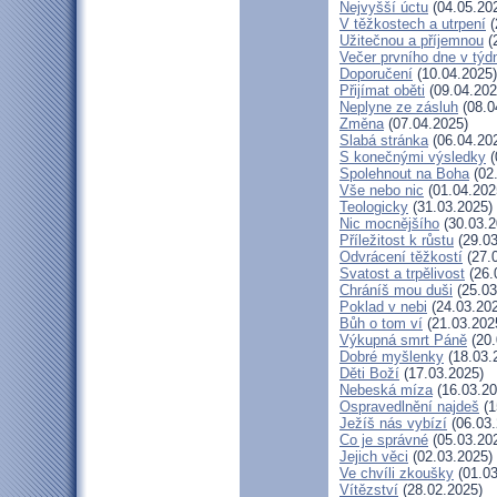
Nejvyšší úctu
(04.05.20
V těžkostech a utrpení
(
Užitečnou a příjemnou
(
Večer prvního dne v týd
Doporučení
(10.04.2025)
Přijímat oběti
(09.04.202
Neplyne ze zásluh
(08.0
Změna
(07.04.2025)
Slabá stránka
(06.04.20
S konečnými výsledky
(
Spolehnout na Boha
(02
Vše nebo nic
(01.04.202
Teologicky
(31.03.2025)
Nic mocnějšího
(30.03.2
Příležitost k růstu
(29.03
Odvrácení těžkostí
(27.
Svatost a trpělivost
(26.
Chráníš mou duši
(25.03
Poklad v nebi
(24.03.20
Bůh o tom ví
(21.03.202
Výkupná smrt Páně
(20.
Dobré myšlenky
(18.03.
Děti Boží
(17.03.2025)
Nebeská míza
(16.03.20
Ospravedlnění najdeš
(1
Ježíš nás vybízí
(06.03.
Co je správné
(05.03.20
Jejich věci
(02.03.2025)
Ve chvíli zkoušky
(01.03
Vítězství
(28.02.2025)