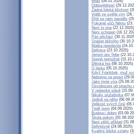
Mráz
(04.01.2026)
Odpovědnost
(29.12.202
Žádná lidská blízkost
(2
Vidět ve světle víry
(26.
Dítě se nám narodilo
(25
Pokorné vůči Němu
(23.
Není to ona
(22.12.2025
Není schopen
(16.12.20
Pán přichází
(30.11.2025
Snášet bližního
(30.10.2
Matka nepolevila
(24.10
Definice
(23.10.2025)
Jenom pro Tebe
(22.10.
Stejně nemožné
(15.10.
Dětská hra
(06.10.2025)
O lásku
(05.10.2025)
Když František, muž sv
Nebojme se prosit
(29.0
Jako moje víra
(25.09.2
Osvobozeni od strachu 
V nebeské slávě
(15.09.
Nikoliv služebníka
(07.0
Jedině na něho
(06.09.2
Velikost svých činů
(05.
Trpěl jsem
(04.09.2025)
Budoucí dobro
(03.09.20
Škola pokory
(01.09.202
Není větší příklad
(31.08
Definitivně
(24.08.2025)
Kvalitní lidské vztahy
(1