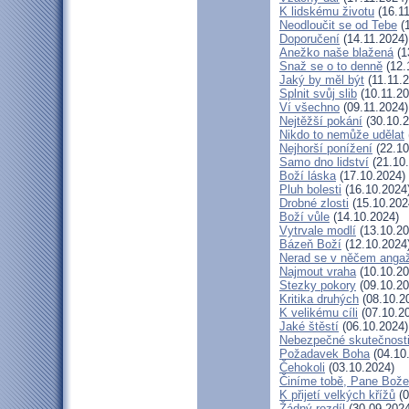
K lidskému životu
(16.11
Neodloučit se od Tebe
(1
Doporučení
(14.11.2024)
Anežko naše blažená
(1
Snaž se o to denně
(12.
Jaký by měl být
(11.11.
Splnit svůj slib
(10.11.20
Ví všechno
(09.11.2024)
Nejtěžší pokání
(30.10.2
Nikdo to nemůže udělat
Nejhorší ponížení
(22.10
Samo dno lidství
(21.10
Boží láska
(17.10.2024)
Pluh bolesti
(16.10.2024
Drobné zlosti
(15.10.202
Boží vůle
(14.10.2024)
Vytrvale modlí
(13.10.20
Bázeň Boží
(12.10.2024
Nerad se v něčem anga
Najmout vraha
(10.10.20
Stezky pokory
(09.10.20
Kritika druhých
(08.10.2
K velikému cíli
(07.10.2
Jaké štěstí
(06.10.2024)
Nebezpečné skutečnost
Požadavek Boha
(04.10
Čehokoli
(03.10.2024)
Činíme tobě, Pane Bože
K přijetí velkých křížů
(0
Žádný rozdíl
(30.09.2024