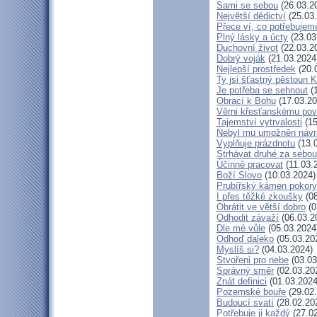
Sami se sebou
(26.03.2
Největší dědictví
(25.03
Přece ví, co potřebujem
Plný lásky a úcty
(23.03
Duchovní život
(22.03.2
Dobrý voják
(21.03.2024
Nejlepší prostředek
(20.
Ty jsi šťastný pěstoun K
Je potřeba se sehnout
(1
Obrací k Bohu
(17.03.20
Věrni křesťanskému pov
Tajemství vytrvalosti
(15
Nebyl mu umožněn návr
Vyplňuje prázdnotu
(13.
Strhávat druhé za sebou
Účinně pracovat
(11.03.
Boží Slovo
(10.03.2024)
Prubířský kámen pokory
I přes těžké zkoušky
(08
Obrátit ve větší dobro
(0
Odhodit závaží
(06.03.2
Dle mé vůle
(05.03.2024
Odhoď daleko
(05.03.20
Myslíš si?
(04.03.2024)
Stvořeni pro nebe
(03.03
Správný směr
(02.03.20
Znát definici
(01.03.2024
Pozemské bouře
(29.02
Budoucí svatí
(28.02.20
Potřebuje ji každý
(27.02