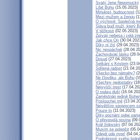
Svatý Jene Nepomucký
Líbit Bohu
(15.05.2023)
Minulost- budoucnost
(1
Mezi mužem a ženou
(1
O výchově: Společná mod
Sláva buď muži, který B
V těžkosti
(02.05.2023)
Zpívají nebesa i celá z
Jak chce On
(30.04.202
Díky ní žijí
(29.04.2023)
Nic nespáchali
(28.04.20
Zachovávají lásku
(28.0
Dosud
(27.04.2023)
Setkání s Kristem
(23.0
Sdílená radost
(21.04.20
Všecko bez námahy?
(2
Ne člověku, ale Bohu
(1
Všechny nedostatky
(18
Nejvyšší trest
(17.04.20
O spásu duší
(16.04.202
Zaměstnán jedině Bohe
Poslouchej mě
(13.04.2
Největším spojencem s
Pouze to
(11.04.2023)
Díky poznání sebe sam
Ó převeselá novina
(09.
Král židovský
(07.04.20
Musím se polepšit
(05.0
Odejdi ode mne!
(04.04.
Podrobnosti svého bídné