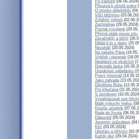
Po zásluze
(06.06.2024)
Přispívá k očistě srdce
(
O mnoho důležitější
(04.
Vůči bližnímu
(03.06.20
Zvláštní milosti
(02.06.2
Zachraňuje
(29.05.2024)
Poznat vyvolené
(28.05.
Přijímá stále novou sílu
Závažnější a těžší
(26.0
Děláš-li to z lásky
(25.05
Nezahálí
(20.05.2024)
Na našeho Pána
(19.05.
Vnitřně i navenek
(18.05
Neobjevil ve skutcích
(1
Dokonalá láska
(16.05.2
Uspokojují sebelásku
(1
Pravý misionář
(14.05.2
Jako zahrada
(13.05.202
Důvěřujte Bohu
(12.05.2
Pro křesťana
(11.05.202
S úsměvem
(10.05.2024
Vynahrazovat své hřích
Malé výbuchy hněvu
(08
Kristův učedník
(07.05.2
Rada do života
(06.05.2
Odpověď
(05.05.2024)
Jemným způsobem
(04.
Klíč
(03.05.2024)
Ubožáci a hříšníci
(02.0
Každý den
(29.04.2024)