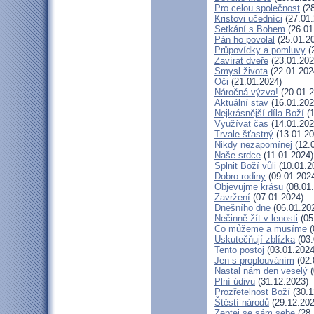
Pro celou společnost
(28
Kristovi učedníci
(27.01.
Setkání s Bohem
(26.01
Pán ho povolal
(25.01.2
Průpovídky a pomluvy
(
Zavírat dveře
(23.01.202
Smysl života
(22.01.202
Oči
(21.01.2024)
Náročná výzva!
(20.01.2
Aktuální stav
(16.01.202
Nejkrásnější díla Boží
(1
Využívat čas
(14.01.202
Trvale šťastný
(13.01.20
Nikdy nezapomínej
(12.
Naše srdce
(11.01.2024)
Splnit Boží vůli
(10.01.2
Dobro rodiny
(09.01.202
Objevujme krásu
(08.01
Zavržení
(07.01.2024)
Dnešního dne
(06.01.20
Nečinně žít v lenosti
(05
Co můžeme a musíme
(
Uskutečňují zblízka
(03.
Tento postoj
(03.01.2024
Jen s proplouváním
(02.
Nastal nám den veselý
(
Plní údivu
(31.12.2023)
Prozřetelnost Boží
(30.1
Štěstí národů
(29.12.202
Zeptej se sám sebe
(28.