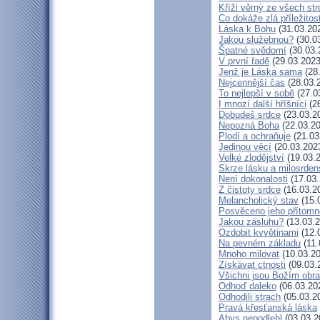
Kříži věrný ze všech st
Co dokáže zlá příležitos
Láska k Bohu
(31.03.20
Jakou služebnou?
(30.0
Špatné svědomí
(30.03.
V první řadě
(29.03.2023
Jenž je Láska sama
(28
Nejcennější čas
(28.03.
To nejlepší v sobě
(27.0
I mnozí další hříšníci
(26
Dobudeš srdce
(23.03.2
Nepozná Boha
(22.03.20
Plodí a ochraňuje
(21.03
Jedinou věcí
(20.03.202
Velké zlodějství
(19.03.
Skrze lásku a milosrden
Není dokonalosti
(17.03.
Z čistoty srdce
(16.03.2
Melancholický stav
(15.
Posvěceno jeho přítomn
Jakou zásluhu?
(13.03.2
Ozdobit kvvětinami
(12.
Na pevném základu
(11.
Mnoho milovat
(10.03.20
Získávat ctnosti
(09.03.
Všichni jsou Božím obr
Odhoď daleko
(06.03.20
Odhodili strach
(05.03.2
Pravá křesťanská láska
Abys nepodlehl
(03.03.2