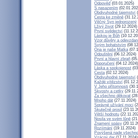
Odpověď
(03.01.2025)
S nasazením
(02.01.202
Obdivuhodné tajemství
(
Cesta ke změně
(31.12.
Věčný Syn jednorozený
Lživý život
(29.12.2024)
První svědectví
(11.12.2
Láskou je Bůh
(10.12.20
Vzor důvěry a odevzdan
Svým bohatstvím
(08.12
Ona je naše Matka
(07.1
Odpuštění
(06.12.2024)
První a hlavní zbraň
(05
Doporučení
(04.12.2024)
Láska a spokojenost
(03
Cesta
(02.12.2024)
Obdivuhodné tajemství
(
Každé vítězství
(01.12.
V Jeho přítomnosti
(30.1
Skvosty a cetky
(29.11.
Za všechno děkovat
(28
Mnoho dát
(27.11.2024)
Správné užívání moci
(2
Skutečně prosil
(23.11.2
Větší hodnotu
(22.11.20
Nosila ve svém lůně
(21
Znamení spásy
(20.11.2
Rozjímání
(19.11.2024)
Povýšená nade všechn
Vzácný dar
(17.11.2024)