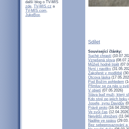
další blog o TV-MIS
zde
,
TV-MIS.cz
a
TV-MIS.com
,
JukeBox
.
Sdílet
Související články:
Suché chrastí
(10.07.20
Vznešená slova
(08.07.
Můžeš hodně trpět
(07.0
Nyní i navěky
(31.05.20
Zakořenit v modlitbě
(30
Otcova láska
(17.05.202
Pod Božím pohledem
(1
Přimluv se za nás u sv
V objetí
(07.05.2026)
Sláva buď muži, který s
Kdo stojí po jejich boku
Josefe, synu Davidův
(0
Právě proto
(16.04.2026
Ve svůj čas
(12.04.2026
Největší ohrožení
(11.04
Naděje ve spásu
(29.03.
Bez sebeprosazování a b