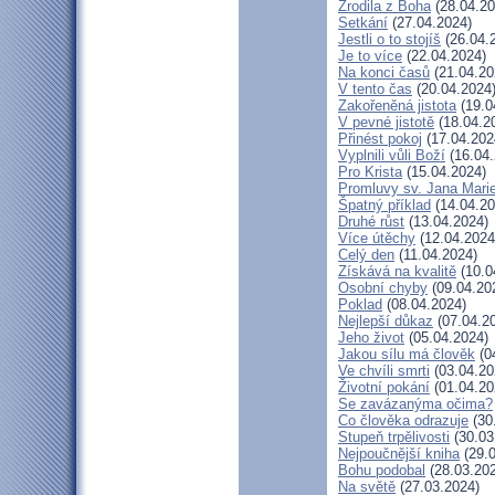
Zrodila z Boha
(28.04.20
Setkání
(27.04.2024)
Jestli o to stojíš
(26.04.
Je to více
(22.04.2024)
Na konci časů
(21.04.20
V tento čas
(20.04.2024
Zakořeněná jistota
(19.0
V pevné jistotě
(18.04.2
Přinést pokoj
(17.04.202
Vyplnili vůli Boží
(16.04.
Pro Krista
(15.04.2024)
Promluvy sv. Jana Marie
Špatný příklad
(14.04.20
Druhé růst
(13.04.2024)
Více útěchy
(12.04.2024
Celý den
(11.04.2024)
Získává na kvalitě
(10.0
Osobní chyby
(09.04.20
Poklad
(08.04.2024)
Nejlepší důkaz
(07.04.2
Jeho život
(05.04.2024)
Jakou sílu má člověk
(0
Ve chvíli smrti
(03.04.20
Životní pokání
(01.04.20
Se zavázanýma očima?
Co člověka odrazuje
(30
Stupeň trpělivosti
(30.03
Nejpoučnější kniha
(29.0
Bohu podobal
(28.03.20
Na světě
(27.03.2024)