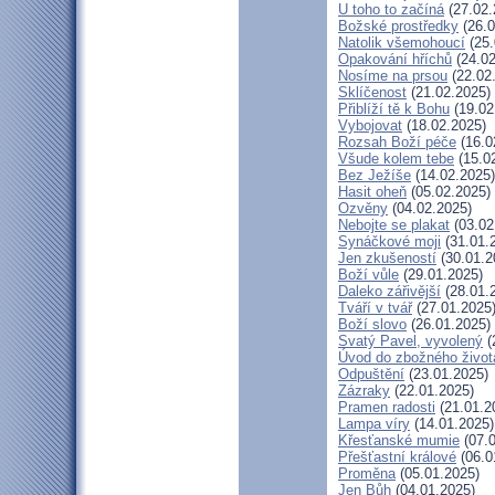
U toho to začíná
(27.02.
Božské prostředky
(26.0
Natolik všemohoucí
(25.
Opakování hříchů
(24.02
Nosíme na prsou
(22.02
Sklíčenost
(21.02.2025)
Přiblíží tě k Bohu
(19.02
Vybojovat
(18.02.2025)
Rozsah Boží péče
(16.0
Všude kolem tebe
(15.0
Bez Ježíše
(14.02.2025)
Hasit oheň
(05.02.2025)
Ozvěny
(04.02.2025)
Nebojte se plakat
(03.02
Synáčkové moji
(31.01.
Jen zkušeností
(30.01.2
Boží vůle
(29.01.2025)
Daleko zářivější
(28.01.
Tváří v tvář
(27.01.2025
Boží slovo
(26.01.2025)
Svatý Pavel, vyvolený
(
Úvod do zbožného život
Odpuštění
(23.01.2025)
Zázraky
(22.01.2025)
Pramen radosti
(21.01.2
Lampa víry
(14.01.2025)
Křesťanské mumie
(07.0
Přešťastní králové
(06.0
Proměna
(05.01.2025)
Jen Bůh
(04.01.2025)