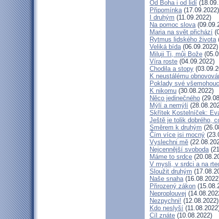
Od Boha i od lidí
(18.09.
Připomínka
(17.09.2022)
I druhým
(11.09.2022)
Na pomoc slova
(09.09.
Maria na svět přichází
(0
Rytmus lidského života
Veliká bída
(06.09.2022)
Miluji Ti, můj Bože
(05.0
Víra roste
(04.09.2022)
Chodila a stopy
(03.09.2
K neustálému obnovová
Poklady své všemohouc
K nikomu
(30.08.2022)
Něco jedinečného
(29.08
Mýlí a nemýlí
(28.08.20
Skřítek Kostelníček: Eva
Ještě je tolik dobrého, c
Směrem k druhým
(26.0
Čím více jsi mocný
(23.
Vyslechni mě
(22.08.20
Nejcennější svoboda
(21
Máme to srdce
(20.08.2
V mysli, v srdci a na rte
Sloužit druhým
(17.08.2
Naše snaha
(16.08.2022
Přirozený zákon
(15.08.
Neproplouvej
(14.08.202
Nezpychni!
(12.08.2022)
Kdo neslyší
(11.08.2022
Cíl znáte
(10.08.2022)