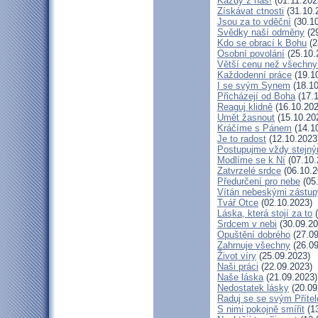
Každý z nás!
(01.11.202
Získávat ctnosti
(31.10.
Jsou za to vděční
(30.10
Svědky naší odměny
(29
Kdo se obrací k Bohu
(2
Osobní povolání
(25.10.
Větší cenu než všechny
Každodenní práce
(19.1
I se svým Synem
(18.10
Přicházejí od Boha
(17.1
Reaguj klidně
(16.10.202
Umět žasnout
(15.10.20
Kráčíme s Pánem
(14.1
Je to radost
(12.10.2023
Postupujme vždy stejn
Modlíme se k Ní
(07.10.
Zatvrzelé srdce
(06.10.2
Předurčení pro nebe
(05
Vítán nebeskými zástup
Tvář Otce
(02.10.2023)
Láska, která stojí za to
(
Srdcem v nebi
(30.09.20
Opuštění dobrého
(27.09
Zahrnuje všechny
(26.09
Život víry
(25.09.2023)
Naši práci
(22.09.2023)
Naše láska
(21.09.2023)
Nedostatek lásky
(20.09
Raduj se se svým Příte
S nimi pokojně smířit
(13