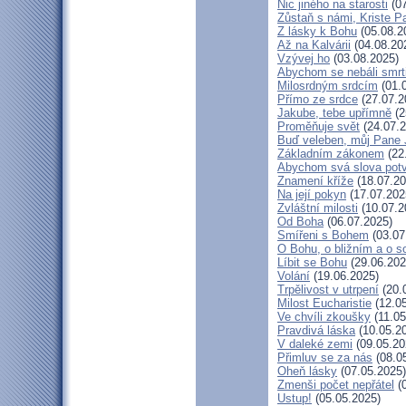
Nic jiného na starosti
(07
Zůstaň s námi, Kriste P
Z lásky k Bohu
(05.08.2
Až na Kalvárii
(04.08.20
Vzývej ho
(03.08.2025)
Abychom se nebáli smrt
Milosrdným srdcím
(01.
Přímo ze srdce
(27.07.2
Jakube, tebe upřímně
(2
Proměňuje svět
(24.07.2
Buď veleben, můj Pane J
Základním zákonem
(22
Abychom svá slova potvr
Znamení kříže
(18.07.20
Na její pokyn
(17.07.202
Zvláštní milosti
(10.07.2
Od Boha
(06.07.2025)
Smířeni s Bohem
(03.07
O Bohu, o bližním a o s
Líbit se Bohu
(29.06.202
Volání
(19.06.2025)
Trpělivost v utrpení
(20.
Milost Eucharistie
(12.05
Ve chvíli zkoušky
(11.05
Pravdivá láska
(10.05.2
V daleké zemi
(09.05.20
Přimluv se za nás
(08.0
Oheň lásky
(07.05.2025)
Zmenši počet nepřátel
(0
Ustup!
(05.05.2025)