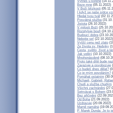
Vytneš u kořene
(14.11.
Beze mne
(05.11.2022)
V Boží blízkosti
(05.11.
I když se naše srdce vz
Hledal tvou tvář
(02.11.2
Posvátná služba
(31.10.
Jistota
(26.10.2022)
V milosti Boží
(25.10.20
Rozptyluje bouři
(24.10.
Budoucí dobra
(23.10.20
Nebojte se!
(22.10.2022)
Vyšší cenu než zlato
(19
Ze života sv. Hedviky
(1
Cesta, světlo, život a lá
Jak veliký
(10.10.2022)
Mnohonásobně
(08.10.2
Proto také dítě bude na
Zavazuje a osvobozuje
(
Co budeš dnes dělat?
(0
Co je mým povoláním?
(
Pomáhat ostatním
(30.0
Michaeli, Gabrieli, Rafae
Chudí a služba chudým
Všichni zachráněni
(27.0
Setrvávat s Bohem
(23.
Bez přičinění
(22.09.202
Od Boha
(21.09.2022)
Uzdravuje
(20.09.2022)
Marně namáhá
(19.09.2
P. Marek Dunda: Je to j