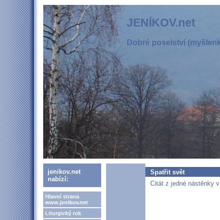
JENÍKOV.net
Dobré poselství (myšlenka
jenikov.net
Spatřit svět
nabízí:
Citát z jedné nástěnky v 
Hlavní strana
www.jenikov.net
Liturgický rok