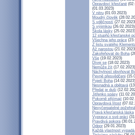
Opravdoví křesťané
(02.
(01.03.2023)
V nitru
(01.03.2023)
Moudrý člověk
(28.02.20
S vděčností
(27.02.2023
S výjimkou
(26.02.2023)
Škola lásky
(25.02.2023
12 stupňů křesťanské p
Všechna jeho práce
(23.
Z listu svatého Klementa
Až narostou
(21.02.2023
Zakořeňovat do Boha
(2
Vše
(19.02.2023)
Dívej se
(18.02.2023)
Nemůže žít
(17.02.2023
Náchylnost obviňovat B
Pevně přesvědčeni
(15.
Pojetí Boha
(14.02.2023
Nesnadná a obětavá
(13
Předat je duši
(12.02.20
Jitřenko spásy
(11.02.20
Pokorně přijímají
(10.02
Opravdová lítost
(07.02.
Nevyčerpatelné požehná
Pravá křesťanská láska
Vypravuj o své práci
(31
Pravdivá pokora
(30.01.
Odpor
(29.01.2023)
Každá vlastnost vypadá 
Ztrácíme zásluhy
(26.01