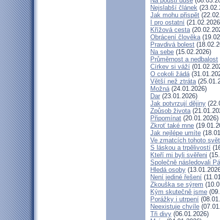
Na poušti duše
(08.03.2
Nejslabší článek
(23.02.
Jak mohu přispět
(22.02
I pro ostatní
(21.02.2026
Křížová cesta
(20.02.20
Obrácení člověka
(19.02
Pravdivá bolest
(18.02.2
Na sebe
(15.02.2026)
Průměrnost a nedbalost
Církev si váží
(01.02.20
O cokoli žádá
(31.01.20
Větší než ztráta
(25.01.
Možná
(24.01.2026)
Dar
(23.01.2026)
Jak potvrzují dějiny
(22.
Způsob života
(21.01.20
Připomínat
(20.01.2026)
Zkroť také mne
(19.01.2
Jak nejlépe umíte
(18.01
Ve zmatcích tohoto svě
S láskou a trpělivostí
(16
Kteří mi byli svěřeni
(15.
Společně následovali P
Hledá osoby
(13.01.2026
Není jediné řešení
(11.0
Zkouška se sýrem
(10.0
Kým skutečně jsme
(09.
Porážky i utrpení
(08.01
Neexistuje chvíle
(07.01
Tři divy
(06.01.2026)