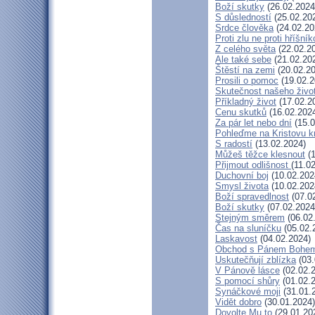
Boží skutky
(26.02.2024
S důsledností
(25.02.20
Srdce člověka
(24.02.20
Proti zlu ne proti hříšník
Z celého světa
(22.02.2
Ale také sebe
(21.02.20
Štěstí na zemi
(20.02.20
Prosili o pomoc
(19.02.2
Skutečnost našeho živo
Příkladný život
(17.02.2
Cenu skutků
(16.02.202
Za pár let nebo dní
(15.0
Pohleďme na Kristovu k
S radostí
(13.02.2024)
Můžeš těžce klesnout
(1
Přijmout odlišnost
(11.0
Duchovní boj
(10.02.202
Smysl života
(10.02.202
Boží spravedlnost
(07.0
Boží skutky
(07.02.2024
Stejným směrem
(06.02
Čas na sluníčku
(05.02.
Laskavost
(04.02.2024)
Obchod s Pánem Bohe
Uskutečňují zblízka
(03.
V Pánově lásce
(02.02.
S pomocí shůry
(01.02.
Synáčkové moji
(31.01.
Vidět dobro
(30.01.2024)
Dovolte Mu to
(29.01.20