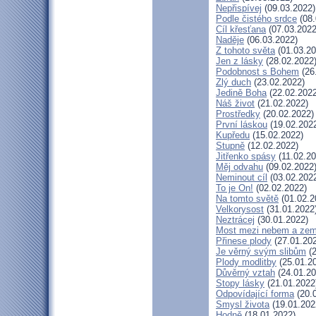
Nepřispívej
(09.03.2022)
Podle čistého srdce
(08.
Cíl křesťana
(07.03.2022
Naděje
(06.03.2022)
Z tohoto světa
(01.03.20
Jen z lásky
(28.02.2022
Podobnost s Bohem
(26
Zlý duch
(23.02.2022)
Jedině Boha
(22.02.2022
Náš život
(21.02.2022)
Prostředky
(20.02.2022)
První láskou
(19.02.202
Kupředu
(15.02.2022)
Stupně
(12.02.2022)
Jitřenko spásy
(11.02.20
Měj odvahu
(09.02.2022
Neminout cíl
(03.02.202
To je On!
(02.02.2022)
Na tomto světě
(01.02.2
Velkorysost
(31.01.2022
Neztrácej
(30.01.2022)
Most mezi nebem a zem
Přinese plody
(27.01.20
Je věrný svým slibům
(2
Plody modlitby
(25.01.2
Důvěrný vztah
(24.01.20
Stopy lásky
(21.01.2022
Odpovídající forma
(20.
Smysl života
(19.01.202
Hodně
(18.01.2022)