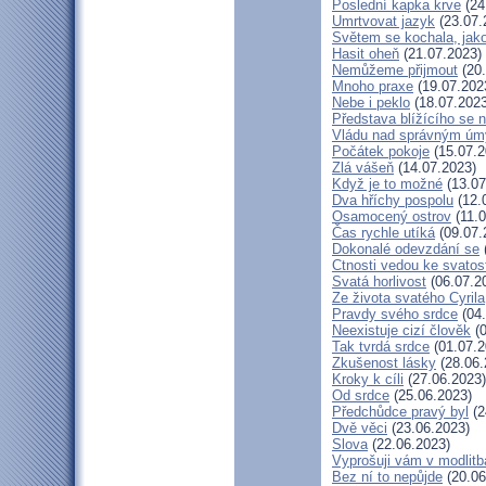
Poslední kapka krve
(24
Umrtvovat jazyk
(23.07.
Světem se kochala, jako
Hasit oheň
(21.07.2023)
Nemůžeme přijmout
(20.
Mnoho praxe
(19.07.202
Nebe i peklo
(18.07.2023
Představa blížícího se 
Vládu nad správným ú
Počátek pokoje
(15.07.2
Zlá vášeň
(14.07.2023)
Když je to možné
(13.07
Dva hříchy pospolu
(12.
Osamocený ostrov
(11.0
Čas rychle utíká
(09.07.
Dokonalé odevzdání se
Ctnosti vedou ke svatos
Svatá horlivost
(06.07.2
Ze života svatého Cyrila
Pravdy svého srdce
(04.
Neexistuje cizí člověk
(0
Tak tvrdá srdce
(01.07.2
Zkušenost lásky
(28.06.
Kroky k cíli
(27.06.2023)
Od srdce
(25.06.2023)
Předchůdce pravý byl
(2
Dvě věci
(23.06.2023)
Slova
(22.06.2023)
Vyprošuji vám v modlit
Bez ní to nepůjde
(20.06