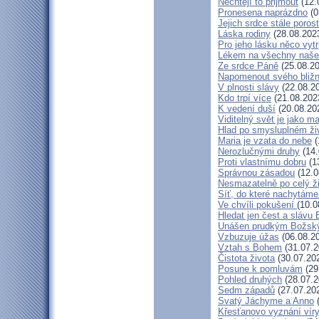
Nechtějí to přijmout
(12.
Pronesena naprázdno
(0
Jejich srdce stále poros
Láska rodiny
(28.08.202
Pro jeho lásku něco vytr
Lékem na všechny naše
Ze srdce Páně
(25.08.20
Napomenout svého bližn
V plnosti slávy
(22.08.2
Kdo trpí více
(21.08.202
K vedení duší
(20.08.20
Viditelný svět je jako m
Hlad po smysluplném ži
Maria je vzata do nebe
(
Nerozlučnými druhy
(14.
Proti vlastnímu dobru
(1
Správnou zásadou
(12.0
Nesmazatelně po celý ž
Síť, do které nachytáme
Ve chvíli pokušení
(10.0
Hledat jen čest a slávu 
Unášen prudkým Božsk
Vzbuzuje úžas
(06.08.2
Vztah s Bohem
(31.07.2
Čistota života
(30.07.20
Posune k pomluvám
(29
Pohled druhých
(28.07.2
Sedm západů
(27.07.20
Svatý Jáchyme a Anno
(
Křesťanovo vyznání víry