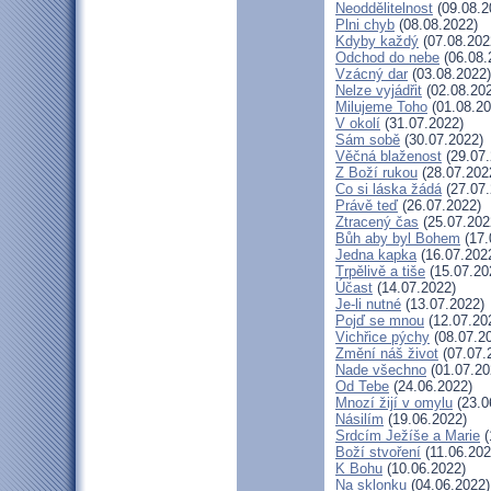
Neoddělitelnost
(09.08.2
Plni chyb
(08.08.2022)
Kdyby každý
(07.08.202
Odchod do nebe
(06.08.
Vzácný dar
(03.08.2022)
Nelze vyjádřit
(02.08.20
Milujeme Toho
(01.08.20
V okolí
(31.07.2022)
Sám sobě
(30.07.2022)
Věčná blaženost
(29.07.
Z Boží rukou
(28.07.202
Co si láska žádá
(27.07.
Právě teď
(26.07.2022)
Ztracený čas
(25.07.202
Bůh aby byl Bohem
(17.
Jedna kapka
(16.07.202
Trpělivě a tiše
(15.07.20
Účast
(14.07.2022)
Je-li nutné
(13.07.2022)
Pojď se mnou
(12.07.20
Vichřice pýchy
(08.07.2
Změní náš život
(07.07.
Nade všechno
(01.07.20
Od Tebe
(24.06.2022)
Mnozí žijí v omylu
(23.0
Násilím
(19.06.2022)
Srdcím Ježíše a Marie
(
Boží stvoření
(11.06.202
K Bohu
(10.06.2022)
Na sklonku
(04.06.2022)