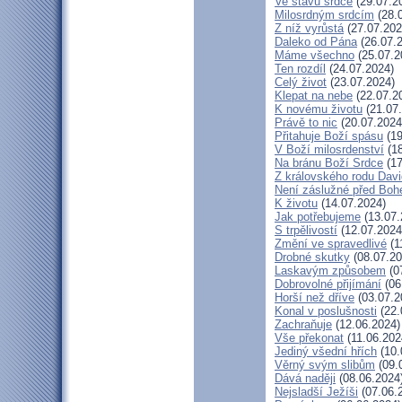
Ve stavu srdce
(29.07.2
Milosrdným srdcím
(28.
Z níž vyrůstá
(27.07.202
Daleko od Pána
(26.07.
Máme všechno
(25.07.2
Ten rozdíl
(24.07.2024)
Celý život
(23.07.2024)
Klepat na nebe
(22.07.2
K novému životu
(21.07
Právě to nic
(20.07.2024
Přitahuje Boží spásu
(19
V Boží milosrdenství
(18
Na bránu Boží Srdce
(17
Z královského rodu Dav
Není záslužné před Bo
K životu
(14.07.2024)
Jak potřebujeme
(13.07.
S trpělivostí
(12.07.2024
Změní ve spravedlivé
(1
Drobné skutky
(08.07.20
Laskavým způsobem
(0
Dobrovolné přijímání
(06
Horší než dříve
(03.07.2
Konal v poslušnosti
(22.
Zachraňuje
(12.06.2024)
Vše překonat
(11.06.202
Jediný všední hřích
(10.
Věrný svým slibům
(09.
Dává naději
(08.06.2024
Nejsladší Ježíši
(07.06.