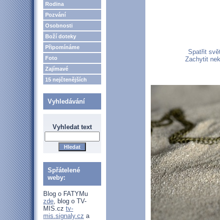
Rodina
Pozvání
Osobnosti
Boží doteky
Připomínáme
Spatřit svě
Foto
Zachytit nek
Zajímavé
15 nejčtenějších
Vyhledávání
Vyhledat text
Spřátelené
weby:
Blog o FATYMu
zde
, blog o TV-
MIS.cz
tv-
mis.signaly.cz
a