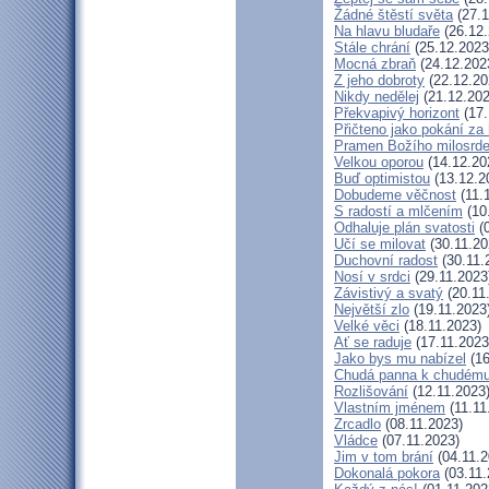
Žádné štěstí světa
(27.1
Na hlavu bludaře
(26.12.
Stále chrání
(25.12.2023
Mocná zbraň
(24.12.202
Z jeho dobroty
(22.12.20
Nikdy nedělej
(21.12.202
Překvapivý horizont
(17.
Přičteno jako pokání za 
Pramen Božího milosrde
Velkou oporou
(14.12.20
Buď optimistou
(13.12.2
Dobudeme věčnost
(11.
S radostí a mlčením
(10
Odhaluje plán svatosti
(0
Učí se milovat
(30.11.20
Duchovní radost
(30.11.
Nosí v srdci
(29.11.2023
Závistivý a svatý
(20.11
Největší zlo
(19.11.2023
Velké věci
(18.11.2023)
Ať se raduje
(17.11.2023
Jako bys mu nabízel
(16
Chudá panna k chudému
Rozlišování
(12.11.2023
Vlastním jménem
(11.11
Zrcadlo
(08.11.2023)
Vládce
(07.11.2023)
Jim v tom brání
(04.11.2
Dokonalá pokora
(03.11.