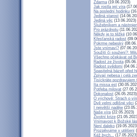
Zdarma
(19.06.2023)
Jak rostla její víra
(17.06
Na poslední hodinku
(16
Jediná starost
(14.06.20
Jediná věc
(13.06.2023)
Služebníkem a nástroje
Pro prázdnotu
(11.06.20
Někdy je to těžké
(10.06
Křesťanská radost
(09.0
Pokrme nebeský
(08.06
Jste vnímaví?
(07.06.20
Soužití či soužení?: Milu
Všechno očekávat od B
Radost ze života
(05.06
Radost svědomí
(04.06.
Spasitelná bázeň před 
Zpívají nebesa i celá z
Tisíckráte pozdravujem 
Ita missa est
(30.05.202
Potřeba milovat
(27.05.2
Dokonalost
(26.05.2023)
O výchově: Strach o víru 
Dvě velmi odlišné věci
(
I největší naděje
(23.05.
Naše víra
(22.05.2023)
Životní krize
(21.05.2023
Vnímavost k Božské lás
Není daleko
(19.05.2023
Prozpěvujme v utěšení
(
Kéž bych...
(17.05.2023