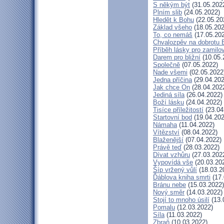
S někým být
(31.05.202
Plním slib
(24.05.2022)
Hledět k Bohu
(22.05.20
Základ všeho
(18.05.202
To, co nemáš
(17.05.20
Chvalozpěv na dobrotu 
Příběh lásky pro zamilo
Darem pro bližní
(10.05.
Společně
(07.05.2022)
Nade všemi
(02.05.2022
Jedna příčina
(29.04.202
Jak chce On
(28.04.202
Jediná síla
(26.04.2022)
Boží lásku
(24.04.2022)
Tisíce příležitostí
(23.04
Startovní bod
(19.04.202
Námaha
(11.04.2022)
Vítězství
(08.04.2022)
Blaženější
(07.04.2022)
Právě teď
(28.03.2022)
Dívat vzhůru
(27.03.202
Vypovídá vše
(20.03.20
Šíp vržený vůlí
(18.03.2
Ďáblova kniha smrti
(17.
Bránu nebe
(15.03.2022)
Nový směr
(14.03.2022)
Stojí to mnoho úsilí
(13.
Pomalu
(12.03.2022)
Síla
(11.03.2022)
Zbraň
(10.03.2022)