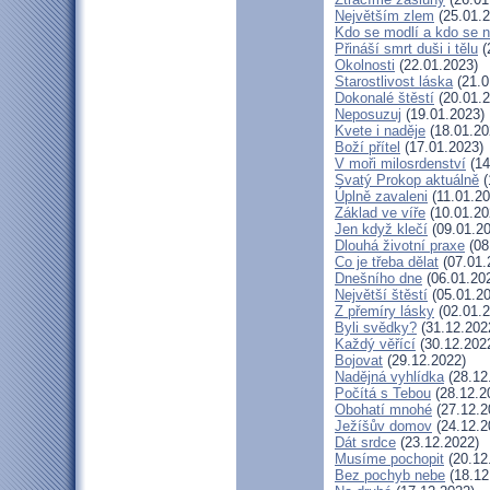
Největším zlem
(25.01.2
Kdo se modlí a kdo se 
Přináší smrt duši i tělu
(
Okolnosti
(22.01.2023)
Starostlivost láska
(21.0
Dokonalé štěstí
(20.01.2
Neposuzuj
(19.01.2023)
Kvete i naděje
(18.01.20
Boží přítel
(17.01.2023)
V moři milosrdenství
(14
Svatý Prokop aktuálně
(
Úplně zavaleni
(11.01.20
Základ ve víře
(10.01.20
Jen když klečí
(09.01.20
Dlouhá životní praxe
(08
Co je třeba dělat
(07.01.
Dnešního dne
(06.01.20
Největší štěstí
(05.01.20
Z přemíry lásky
(02.01.2
Byli svědky?
(31.12.202
Každý věřící
(30.12.202
Bojovat
(29.12.2022)
Nadějná vyhlídka
(28.12
Počítá s Tebou
(28.12.2
Obohatí mnohé
(27.12.2
Ježíšův domov
(24.12.2
Dát srdce
(23.12.2022)
Musíme pochopit
(20.12
Bez pochyb nebe
(18.12