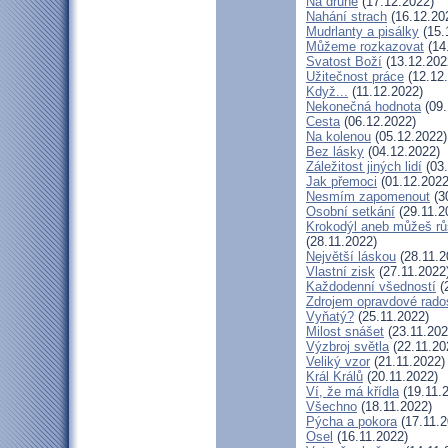
Na druhé
(17.12.2022)
Nahání strach
(16.12.20
Mudrlanty a pisálky
(15.
Můžeme rozkazovat
(14
Svatost Boží
(13.12.202
Užitečnost práce
(12.12
Když...
(11.12.2022)
Nekonečná hodnota
(09.
Cesta
(06.12.2022)
Na kolenou
(05.12.2022)
Bez lásky
(04.12.2022)
Záležitost jiných lidí
(03.
Jak přemoci
(01.12.2022
Nesmím zapomenout
(3
Osobní setkání
(29.11.2
Krokodýl aneb můžeš růs
(28.11.2022)
Největší láskou
(28.11.2
Vlastní zisk
(27.11.2022
Každodenní všedností
(
Zdrojem opravdové rados
Vyňatý?
(25.11.2022)
Milost snášet
(23.11.202
Výzbroj světla
(22.11.20
Veliký vzor
(21.11.2022)
Král Králů
(20.11.2022)
Ví, že má křídla
(19.11.
Všechno
(18.11.2022)
Pýcha a pokora
(17.11.2
Osel
(16.11.2022)