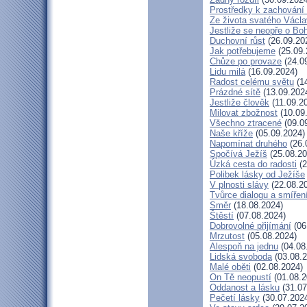
Prostředky k zachování 
Ze života svatého Václ
Jestliže se neopře o Bo
Duchovní růst
(26.09.20
Jak potřebujeme
(25.09.
Chůze po provaze
(24.0
Lidu milá
(16.09.2024)
Radost celému světu
(14
Prázdné sítě
(13.09.202
Jestliže člověk
(11.09.2
Milovat zbožnost
(10.09
Všechno ztracené
(09.0
Naše kříže
(05.09.2024)
Napomínat druhého
(26.
Spočívá Ježíš
(25.08.20
Úzká cesta do radosti
(2
Polibek lásky od Ježíše
V plnosti slávy
(22.08.2
Tvůrce dialogu a smířen
Směr
(18.08.2024)
Štěstí
(07.08.2024)
Dobrovolné přijímání
(06
Mrzutost
(05.08.2024)
Alespoň na jednu
(04.08
Lidská svoboda
(03.08.2
Malé oběti
(02.08.2024)
On Tě neopustí
(01.08.2
Oddanost a lásku
(31.07
Pečetí lásky
(30.07.202