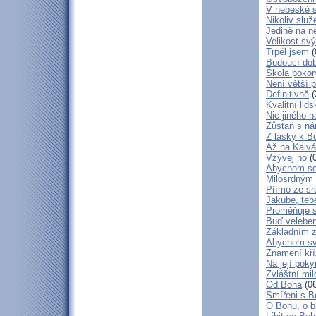
V nebeské 
Nikoliv služ
Jedině na n
Velikost sv
Trpěl jsem
(
Budoucí do
Škola poko
Není větší p
Definitivně
(
Kvalitní lid
Nic jiného n
Zůstaň s ná
Z lásky k B
Až na Kalvár
Vzývej ho
(0
Abychom se 
Milosrdným
Přímo ze sr
Jakube, teb
Proměňuje 
Buď veleben
Základním 
Abychom svá
Znamení kř
Na její poky
Zvláštní mil
Od Boha
(06
Smířeni s 
O Bohu, o b