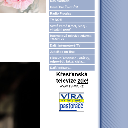
Res claritatis
Hnutí Pro život ČR
Rádio Proglas
TV NOE
Svatá země Izrael, Sinaj -
virtuální pouť
Internetová televize zdarma
TV-MIS.cz
Další internetové TV
JukeBox on-line
Církevní restituce - otázky,
odpovědi, fakta, čísla....
Další odkazy...