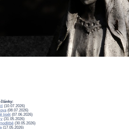
 články:
tí
(10.07.2026)
lova
(08.07.2026)
 trpět
(07.06.2026)
ky
(31.05.2026)
modlitbě
(30.05.2026)
a
(17.05.2026)