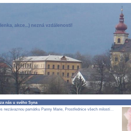
enka, akce...) nezná vzdálenosti!
 za nás u svého Syna
s nezávaznou památku Panny Marie, Prostřednice všech milostí...