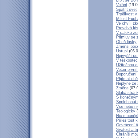
Líbit se Bo
Volání
(19.0
Spatřit svět
Trpělivost v
Milost Eucha
Ve chvíli z
Pravdivá lá
V daleké ze
Přimluv se 
Oheň lásky
Zmenši poče
Ustup!
(05.0
Nejvyšší úc
V těžkostec
Užitečnou a
Večer první
Doporučení
Přijímat obě
Neplyne ze 
Změna
(07.
Slabá strán
S konečným
Spolehnout
Vše nebo ni
Teologicky
(
Nic mocnějš
Příležitost k
Odvrácení t
Svatost a tr
Chráníš mou