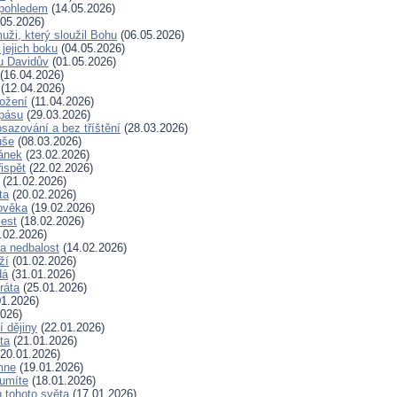
pohledem
(14.05.2026)
05.2026)
uži, který sloužil Bohu
(06.05.2026)
 jejich boku
(04.05.2026)
u Davidův
(01.05.2026)
(16.04.2026)
(12.04.2026)
rožení
(11.04.2026)
spásu
(29.03.2026)
sazování a bez tříštění
(28.03.2026)
uše
(08.03.2026)
lánek
(23.02.2026)
ispět
(22.02.2026)
(21.02.2026)
ta
(20.02.2026)
ověka
(19.02.2026)
lest
(18.02.2026)
.02.2026)
a nedbalost
(14.02.2026)
ží
(01.02.2026)
dá
(31.01.2026)
ráta
(25.01.2026)
1.2026)
026)
í dějiny
(22.01.2026)
ta
(21.01.2026)
20.01.2026)
mne
(19.01.2026)
 umíte
(18.01.2026)
 tohoto světa
(17.01.2026)