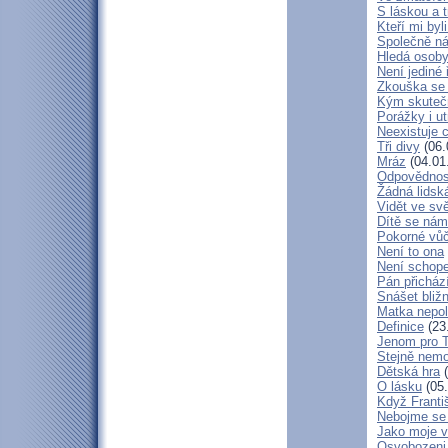
S láskou a t
Kteří mi byl
Společně ná
Hledá osob
Není jediné 
Zkouška se
Kým skuteč
Porážky i ut
Neexistuje c
Tři divy
(06.
Mráz
(04.01
Odpovědnos
Žádná lidská
Vidět ve svě
Dítě se nám
Pokorné vů
Není to ona
Není schop
Pán přicház
Snášet bliž
Matka nepol
Definice
(23
Jenom pro 
Stejně nem
Dětská hra
(
O lásku
(05.
Když Franti
Nebojme se 
Jako moje v
Osvobozeni 