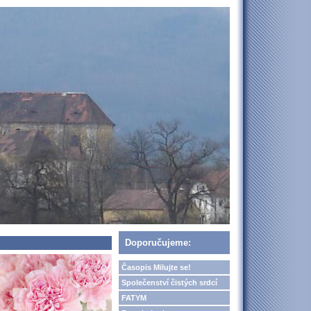
Doporučujeme:
Časopis Milujte se!
Společenství čistých srdcí
FATYM