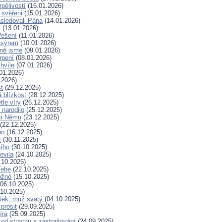
rpělivostí
(16.01.2026)
i svěřeni
(15.01.2026)
sledovali Pána
(14.01.2026)
y
(13.01.2026)
řešení
(11.01.2026)
 sýrem
(10.01.2026)
ně jsme
(09.01.2026)
rpení
(08.01.2026)
hvíle
(07.01.2026)
01.2026)
.2026)
t
(29.12.2025)
 blízkost
(28.12.2025)
tle víry
(26.12.2025)
 narodilo
(25.12.2025)
či Němu
(23.12.2025)
(22.12.2025)
en
(16.12.2025)
í
(30.11.2025)
ního
(30.10.2025)
evila
(24.10.2025)
.10.2025)
Tebe
(22.10.2025)
ožné
(15.10.2025)
06.10.2025)
10.2025)
šek, muž svatý
(04.10.2025)
prosit
(29.09.2025)
íra
(25.09.2025)
od strachu a zastrašování
(24.09.2025)