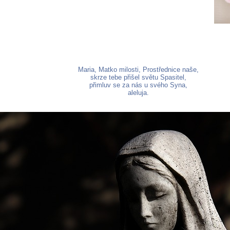
Maria, Matko milosti, Prostřednice naše,
skrze tebe přišel světu Spasitel,
přimluv se za nás u svého Syna,
aleluja.