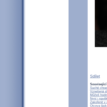
Sdílet
Související
Suché chras
Vznešená s
Můžeš hodně
Nyní i navě
Zakořenit v 
Otcova lásk