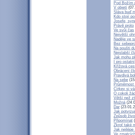
Pod Božím 
V objetí
(07.
Sláva buď m
Kdo stojí po
Josefe, syn
Právě proto
Ve svůj čas
Největší oh
Naděje ve 
Bez sebepro
Na poušti d
Nejslabší č
Jak mohu př
I pro ostatní
Křížová ces
Obrácení čl
Pravdivá bo
Na sebe
(15
Průměrnost 
Církev si vá
O cokoli žá
Větší než zt
Možná
(24.0
Dar
(23.01.2
Jak potvrzuj
Způsob živo
Připomínat
(
Zkroť také 
Jak nejlépe
Ve zmatcích