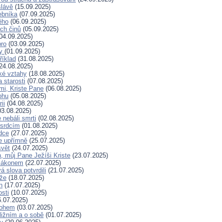
slávě
(15.09.2025)
ebníka
(07.09.2025)
ěho
(06.09.2025)
ých činů
(05.09.2025)
04.09.2025)
bro
(03.09.2025)
ry
(01.09.2025)
říklad
(31.08.2025)
24.08.2025)
ské vztahy
(18.08.2025)
a starosti
(07.08.2025)
mi, Kriste Pane
(06.08.2025)
ohu
(05.08.2025)
ii
(04.08.2025)
3.08.2025)
nebáli smrti
(02.08.2025)
 srdcím
(01.08.2025)
dce
(27.07.2025)
e upřímně
(25.07.2025)
svět
(24.07.2025)
, můj Pane Ježíši Kriste
(23.07.2025)
zákonem
(22.07.2025)
 slova potvrdili
(21.07.2025)
íže
(18.07.2025)
n
(17.07.2025)
osti
(10.07.2025)
.07.2025)
Bohem
(03.07.2025)
ližním a o sobě
(01.07.2025)