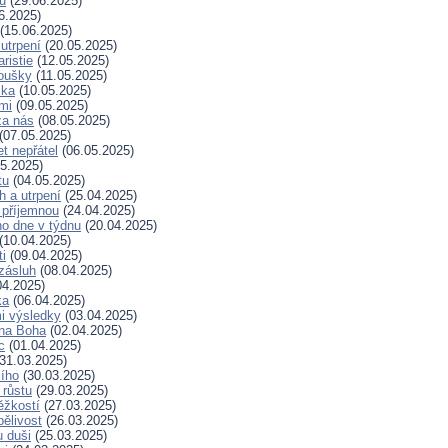
hu
(29.06.2025)
6.2025)
(15.06.2025)
 utrpení
(20.05.2025)
ristie
(12.05.2025)
koušky
(11.05.2025)
ska
(10.05.2025)
mi
(09.05.2025)
za nás
(08.05.2025)
(07.05.2025)
t nepřátel
(06.05.2025)
5.2025)
tu
(04.05.2025)
h a utrpení
(25.04.2025)
 příjemnou
(24.04.2025)
ho dne v týdnu
(20.04.2025)
(10.04.2025)
ti
(09.04.2025)
zásluh
(08.04.2025)
04.2025)
ka
(06.04.2025)
i výsledky
(03.04.2025)
 na Boha
(02.04.2025)
c
(01.04.2025)
31.03.2025)
ího
(30.03.2025)
 růstu
(29.03.2025)
ěžkostí
(27.03.2025)
pělivost
(26.03.2025)
 duši
(25.03.2025)