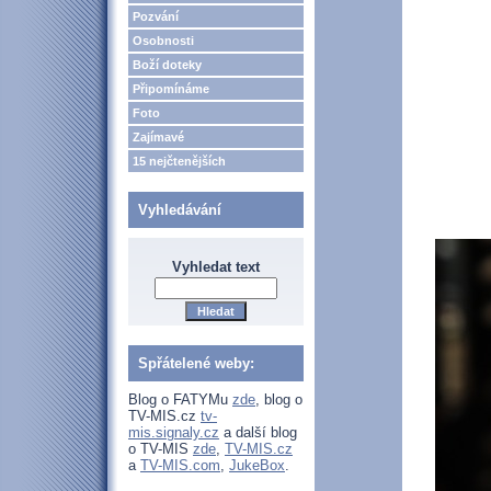
Pozvání
Osobnosti
Boží doteky
Připomínáme
Foto
Zajímavé
15 nejčtenějších
Vyhledávání
Vyhledat text
Spřátelené weby:
Blog o FATYMu
zde
, blog o
TV-MIS.cz
tv-
mis.signaly.cz
a další blog
o TV-MIS
zde
,
TV-MIS.cz
a
TV-MIS.com
,
JukeBox
.