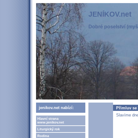
JENÍKOV.net
Dobré poselství (myšl
jenikov.net nabízí:
Přimluv se
Slavíme dne
Hlavní strana
www.jenikov.net
Liturgický rok
Rodina