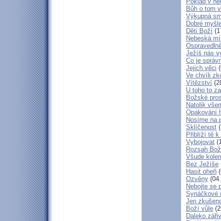
Poklad v ne
Bůh o tom v
Výkupná sm
Dobré myšl
Děti Boží
(1
Nebeská mí
Ospravedlně
Ježíš nás v
Co je správ
Jejich věci
(
Ve chvíli z
Vítězství
(2
U toho to z
Božské pros
Natolik vše
Opakování h
Nosíme na 
Sklíčenost
(
Přiblíží tě 
Vybojovat
(1
Rozsah Bož
Všude kole
Bez Ježíše
Hasit oheň
(
Ozvěny
(04.
Nebojte se 
Synáčkové 
Jen zkušeno
Boží vůle
(2
Daleko zářiv