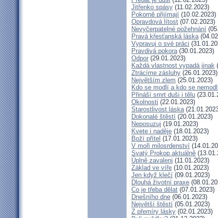
Jitřenko spásy
(11.02.2023)
Pokorně přijímají
(10.02.2023)
Opravdová lítost
(07.02.2023)
Nevyčerpatelné požehnání
(05
Pravá křesťanská láska
(04.02
Vypravuj o své práci
(31.01.20
Pravdivá pokora
(30.01.2023)
Odpor
(29.01.2023)
Každá vlastnost vypadá jinak
(
Ztrácíme zásluhy
(26.01.2023)
Největším zlem
(25.01.2023)
Kdo se modlí a kdo se nemodl
Přináší smrt duši i tělu
(23.01.
Okolnosti
(22.01.2023)
Starostlivost láska
(21.01.2023
Dokonalé štěstí
(20.01.2023)
Neposuzuj
(19.01.2023)
Kvete i naděje
(18.01.2023)
Boží přítel
(17.01.2023)
V moři milosrdenství
(14.01.20
Svatý Prokop aktuálně
(13.01.
Úplně zavaleni
(11.01.2023)
Základ ve víře
(10.01.2023)
Jen když klečí
(09.01.2023)
Dlouhá životní praxe
(08.01.20
Co je třeba dělat
(07.01.2023)
Dnešního dne
(06.01.2023)
Největší štěstí
(05.01.2023)
Z přemíry lásky
(02.01.2023)