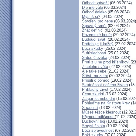
Odhodit závaží
(06.03.2024)
Dle mé vůle
(05.03.2024)
Odhoď daleko
(05.03.2024)
Myslíš si?
(04.03.2024)
Stvořeni pro nebe
(03.03.2024)
Správný směr
(02.03.2024)
Znát definici
(01.03.2024)
Pozemské bouře
(29.02.2024)
Budoucí svatí
(28.02.2024)
Potřebuje ji každý
(27.02.2024
Boží skutky
(26.02.2024)
S důsledností
(25.02.2024)
Srdce člověka
(24.02.2024)
Proti zlu ne proti hříšníkovi
(23
Z celého světa
(22.02.2024)
Ale také sebe
(21.02.2024)
Štěstí na zemi
(20.02.2024)
Prosili o pomoc
(19.02.2024)
Skutečnost našeho života
(18.
Příkladný život
(17.02.2024)
Cenu skutků
(16.02.2024)
Za pár let nebo dní
(15.02.202
Pohleďme na Kristovu krev
(14
S radostí
(13.02.2024)
Můžeš těžce klesnout
(12.02.
Přijmout odlišnost
(11.02.2024
Duchovní boj
(10.02.2024)
Smysl života
(10.02.2024)
Boží spravedlnost
(07.02.2024
Boží skutky
(07.02.2024)