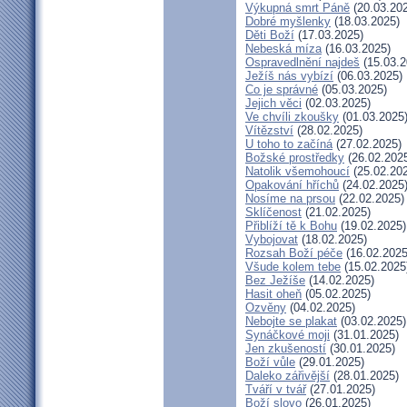
Výkupná smrt Páně
(20.03.20
Dobré myšlenky
(18.03.2025)
Děti Boží
(17.03.2025)
Nebeská míza
(16.03.2025)
Ospravedlnění najdeš
(15.03.2
Ježíš nás vybízí
(06.03.2025)
Co je správné
(05.03.2025)
Jejich věci
(02.03.2025)
Ve chvíli zkoušky
(01.03.2025
Vítězství
(28.02.2025)
U toho to začíná
(27.02.2025)
Božské prostředky
(26.02.202
Natolik všemohoucí
(25.02.20
Opakování hříchů
(24.02.2025
Nosíme na prsou
(22.02.2025)
Sklíčenost
(21.02.2025)
Přiblíží tě k Bohu
(19.02.2025)
Vybojovat
(18.02.2025)
Rozsah Boží péče
(16.02.2025
Všude kolem tebe
(15.02.2025
Bez Ježíše
(14.02.2025)
Hasit oheň
(05.02.2025)
Ozvěny
(04.02.2025)
Nebojte se plakat
(03.02.2025)
Synáčkové moji
(31.01.2025)
Jen zkušeností
(30.01.2025)
Boží vůle
(29.01.2025)
Daleko zářivější
(28.01.2025)
Tváří v tvář
(27.01.2025)
Boží slovo
(26.01.2025)