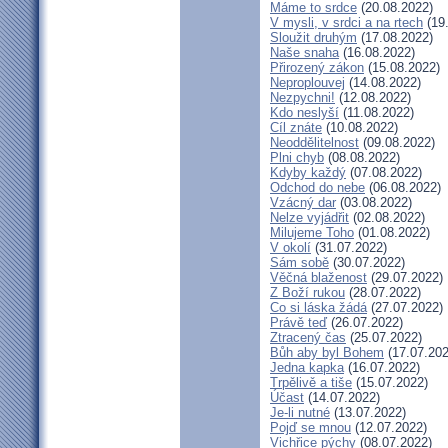
Máme to srdce
(20.08.2022)
V mysli, v srdci a na rtech
(19
Sloužit druhým
(17.08.2022)
Naše snaha
(16.08.2022)
Přirozený zákon
(15.08.2022)
Neproplouvej
(14.08.2022)
Nezpychni!
(12.08.2022)
Kdo neslyší
(11.08.2022)
Cíl znáte
(10.08.2022)
Neoddělitelnost
(09.08.2022)
Plni chyb
(08.08.2022)
Kdyby každý
(07.08.2022)
Odchod do nebe
(06.08.2022)
Vzácný dar
(03.08.2022)
Nelze vyjádřit
(02.08.2022)
Milujeme Toho
(01.08.2022)
V okolí
(31.07.2022)
Sám sobě
(30.07.2022)
Věčná blaženost
(29.07.2022)
Z Boží rukou
(28.07.2022)
Co si láska žádá
(27.07.2022)
Právě teď
(26.07.2022)
Ztracený čas
(25.07.2022)
Bůh aby byl Bohem
(17.07.202
Jedna kapka
(16.07.2022)
Trpělivě a tiše
(15.07.2022)
Účast
(14.07.2022)
Je-li nutné
(13.07.2022)
Pojď se mnou
(12.07.2022)
Vichřice pýchy
(08.07.2022)