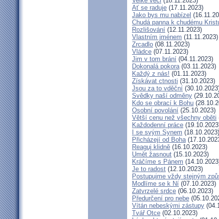
Velké věci
(18.11.2023)
Ať se raduje
(17.11.2023)
Jako bys mu nabízel
(16.11.20
Chudá panna k chudému Krist
Rozlišování
(12.11.2023)
Vlastním jménem
(11.11.2023)
Zrcadlo
(08.11.2023)
Vládce
(07.11.2023)
Jim v tom brání
(04.11.2023)
Dokonalá pokora
(03.11.2023)
Každý z nás!
(01.11.2023)
Získávat ctnosti
(31.10.2023)
Jsou za to vděční
(30.10.2023
Svědky naší odměny
(29.10.2
Kdo se obrací k Bohu
(28.10.2
Osobní povolání
(25.10.2023)
Větší cenu než všechny oběti
Každodenní práce
(19.10.2023
I se svým Synem
(18.10.2023
Přicházejí od Boha
(17.10.202
Reaguj klidně
(16.10.2023)
Umět žasnout
(15.10.2023)
Kráčíme s Pánem
(14.10.2023
Je to radost
(12.10.2023)
Postupujme vždy stejným zp
Modlíme se k Ní
(07.10.2023)
Zatvrzelé srdce
(06.10.2023)
Předurčení pro nebe
(05.10.20
Vítán nebeskými zástupy
(04.
Tvář Otce
(02.10.2023)