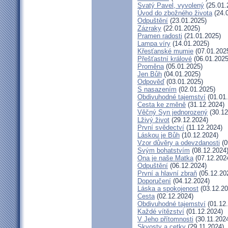
Svatý Pavel, vyvolený
(25.01.
Úvod do zbožného života
(24.
Odpuštění
(23.01.2025)
Zázraky
(22.01.2025)
Pramen radosti
(21.01.2025)
Lampa víry
(14.01.2025)
Křesťanské mumie
(07.01.202
Přešťastní králové
(06.01.2025
Proměna
(05.01.2025)
Jen Bůh
(04.01.2025)
Odpověď
(03.01.2025)
S nasazením
(02.01.2025)
Obdivuhodné tajemství
(01.01
Cesta ke změně
(31.12.2024)
Věčný Syn jednorozený
(30.12
Lživý život
(29.12.2024)
První svědectví
(11.12.2024)
Láskou je Bůh
(10.12.2024)
Vzor důvěry a odevzdanosti
(0
Svým bohatstvím
(08.12.2024
Ona je naše Matka
(07.12.202
Odpuštění
(06.12.2024)
První a hlavní zbraň
(05.12.20
Doporučení
(04.12.2024)
Láska a spokojenost
(03.12.20
Cesta
(02.12.2024)
Obdivuhodné tajemství
(01.12
Každé vítězství
(01.12.2024)
V Jeho přítomnosti
(30.11.202
Skvosty a cetky
(29.11.2024)