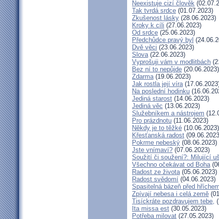
Neexistuje cizí člověk
(02.07.
Tak tvrdá srdce
(01.07.2023)
Zkušenost lásky
(28.06.2023)
Kroky k cíli
(27.06.2023)
Od srdce
(25.06.2023)
Předchůdce pravý byl
(24.06.2
Dvě věci
(23.06.2023)
Slova
(22.06.2023)
Vyprošuji vám v modlitbách
(2
Bez ní to nepůjde
(20.06.2023)
Zdarma
(19.06.2023)
Jak rostla její víra
(17.06.2023
Na poslední hodinku
(16.06.20
Jediná starost
(14.06.2023)
Jediná věc
(13.06.2023)
Služebníkem a nástrojem
(12.
Pro prázdnotu
(11.06.2023)
Někdy je to těžké
(10.06.2023)
Křesťanská radost
(09.06.2023
Pokrme nebeský
(08.06.2023)
Jste vnímaví?
(07.06.2023)
Soužití či soužení?: Milující u
Všechno očekávat od Boha
(0
Radost ze života
(05.06.2023)
Radost svědomí
(04.06.2023)
Spasitelná bázeň před hříche
Zpívají nebesa i celá země
(01
Tisíckráte pozdravujem tebe,
(
Ita missa est
(30.05.2023)
Potřeba milovat
(27.05.2023)