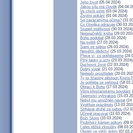
Jeho život
(05.04.2024)
Jakou sílu má člověk
(04.04.2
Ve chvíli smrti
(03.04.2024)
Životní pokání
(01.04.2024)
Se zavázanýma očima?
(31.03
Co člověka odrazuje
(30.03.20
Stupeň trpělivosti
(30.03.2024)
Nejpoučnější kniha
(29.03.202
Bohu podobal
(28.03.2024)
Na světě
(27.03.2024)
Sami se sebou
(26.03.2024)
Největší dědictví
(25.03.2024)
Přece ví, co potřebujeme
(24.0
Plný lásky a úcty
(23.03.2024)
Duchovní život
(22.03.2024)
Dobrý voják
(21.03.2024)
Nejlepší prostředek
(20.03.202
Ty jsi šťastný pěstoun Krista 
Je potřeba se sehnout
(18.03.
Obrací k Bohu
(17.03.2024)
Věrni křesťanskému povolání
(
Tajemství vytrvalosti
(15.03.20
Nebyl mu umožněn návrat
(14.
Vyplňuje prázdnotu
(13.03.202
Strhávat druhé za sebou
(12.0
Účinně pracovat
(11.03.2024)
Boží Slovo
(10.03.2024)
Prubířský kámen pokory
(09.0
I přes těžké zkoušky
(08.03.2
Obrátit ve větší dobro
(07.03.2