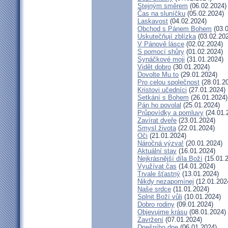
Stejným směrem
(06.02.2024)
Čas na sluníčku
(05.02.2024)
Laskavost
(04.02.2024)
Obchod s Pánem Bohem
(03.0
Uskutečňují zblízka
(03.02.20
V Pánově lásce
(02.02.2024)
S pomocí shůry
(01.02.2024)
Synáčkové moji
(31.01.2024)
Vidět dobro
(30.01.2024)
Dovolte Mu to
(29.01.2024)
Pro celou společnost
(28.01.2
Kristovi učedníci
(27.01.2024)
Setkání s Bohem
(26.01.2024)
Pán ho povolal
(25.01.2024)
Průpovídky a pomluvy
(24.01.
Zavírat dveře
(23.01.2024)
Smysl života
(22.01.2024)
Oči
(21.01.2024)
Náročná výzva!
(20.01.2024)
Aktuální stav
(16.01.2024)
Nejkrásnější díla Boží
(15.01.
Využívat čas
(14.01.2024)
Trvale šťastný
(13.01.2024)
Nikdy nezapomínej
(12.01.202
Naše srdce
(11.01.2024)
Splnit Boží vůli
(10.01.2024)
Dobro rodiny
(09.01.2024)
Objevujme krásu
(08.01.2024)
Zavržení
(07.01.2024)
Dnešního dne
(06.01.2024)