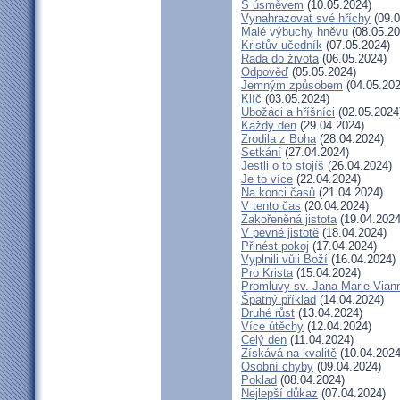
S úsměvem
(10.05.2024)
Vynahrazovat své hříchy
(09.0
Malé výbuchy hněvu
(08.05.20
Kristův učedník
(07.05.2024)
Rada do života
(06.05.2024)
Odpověď
(05.05.2024)
Jemným způsobem
(04.05.202
Klíč
(03.05.2024)
Ubožáci a hříšníci
(02.05.2024
Každý den
(29.04.2024)
Zrodila z Boha
(28.04.2024)
Setkání
(27.04.2024)
Jestli o to stojíš
(26.04.2024)
Je to více
(22.04.2024)
Na konci časů
(21.04.2024)
V tento čas
(20.04.2024)
Zakořeněná jistota
(19.04.2024
V pevné jistotě
(18.04.2024)
Přinést pokoj
(17.04.2024)
Vyplnili vůli Boží
(16.04.2024)
Pro Krista
(15.04.2024)
Promluvy sv. Jana Marie Viann
Špatný příklad
(14.04.2024)
Druhé růst
(13.04.2024)
Více útěchy
(12.04.2024)
Celý den
(11.04.2024)
Získává na kvalitě
(10.04.2024
Osobní chyby
(09.04.2024)
Poklad
(08.04.2024)
Nejlepší důkaz
(07.04.2024)