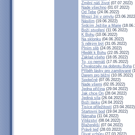
Změní náš život
(07.07.2022)
Nade všechno
(01.07.2022)
Od Tebe
(24.06.2022)
Mnozí žijí v omylu
(23.06.2022
Násilím
(19.06.2022)
Srdcím Ježíše a Marie
(18.06.
Boží stvoření
(11.06.2022)
K Bohu
(10.06.2022)
Na sklonku
(04.06.2022)
S někým být
(31.05.2022)
Plním slib
(24.05.2022)
Hledět k Bohu
(22.05.2022)
Základ všeho
(18.05.2022)
To, co nemáš
(17.05.2022)
Chvalozpěv na dobrotu Boha
(
Příběh lásky pro zamilované
(1
Darem pro bližní
(10.05.2022)
Společně
(07.05.2022)
Nade všemi
(02.05.2022)
Jedna příčina
(29.04.2022)
Jak chce On
(28.04.2022)
Jediná síla
(26.04.2022)
Boží lásku
(24.04.2022)
Tisíce příležitostí
(23.04.2022)
Startovní bod
(19.04.2022)
Námaha
(11.04.2022)
Vítězství
(08.04.2022)
Blaženější
(07.04.2022)
Právě teď
(28.03.2022)
Dívat vzhůru
(27.03.2022)