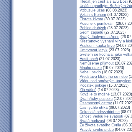
Hledat jen čest a slávu Boží
(0
Unášen prudkým Božským žá
Vzbuzuje úžas
(06.08.2023)
Vztah s Bohem
(31.07.2023)
Čistota života
(30.07.2023)
Posune k pomluvám
(29.07.20
Pohled druhých
(28.07.2023)
Sedm západů
(27.07.2023)
Svatý Jáchyme a Anno
(26.07
Křesťanovo vyznání víry a lás
Poslední kapka krve
(24.07.20
Umrtvovat jazyk
(23.07.2023)
Světem se kochala, jako velká
Hasit oheň
(21.07.2023)
Nemůžeme přijmout
(20.07.20
Mnoho praxe
(19.07.2023)
Nebe i peklo
(18.07.2023)
Představa blížícího se nebe
(1
Vládu nad správným úmyslem
Počátek pokoje
(15.07.2023)
Zlá vášeň
(14.07.2023)
Když je to možné
(13.07.2023)
Dva hříchy pospolu
(12.07.202
Osamocený ostrov
(11.07.202
Čas rychle utíká
(09.07.2023)
Dokonalé odevzdání se
(08.07
Ctnosti vedou ke svatosti
(07.
Svatá horlivost
(06.07.2023)
Ze života svatého Cyrila
(05.0
Pravdy svého srdce
(04.07.20