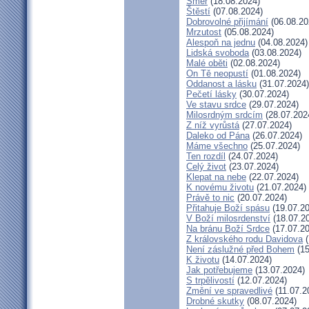
Směr
(18.08.2024)
Štěstí
(07.08.2024)
Dobrovolné přijímání
(06.08.20
Mrzutost
(05.08.2024)
Alespoň na jednu
(04.08.2024)
Lidská svoboda
(03.08.2024)
Malé oběti
(02.08.2024)
On Tě neopustí
(01.08.2024)
Oddanost a lásku
(31.07.2024)
Pečetí lásky
(30.07.2024)
Ve stavu srdce
(29.07.2024)
Milosrdným srdcím
(28.07.202
Z níž vyrůstá
(27.07.2024)
Daleko od Pána
(26.07.2024)
Máme všechno
(25.07.2024)
Ten rozdíl
(24.07.2024)
Celý život
(23.07.2024)
Klepat na nebe
(22.07.2024)
K novému životu
(21.07.2024)
Právě to nic
(20.07.2024)
Přitahuje Boží spásu
(19.07.20
V Boží milosrdenství
(18.07.2
Na bránu Boží Srdce
(17.07.20
Z královského rodu Davidova
(
Není záslužné před Bohem
(15
K životu
(14.07.2024)
Jak potřebujeme
(13.07.2024)
S trpělivostí
(12.07.2024)
Změní ve spravedlivé
(11.07.2
Drobné skutky
(08.07.2024)