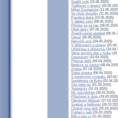
Spatřit svět
(15.06.2025)
Trpělivost v utrpení
(20.05.202
Milost Eucharistie
(12.05.2025
Ve chvíli zkoušky
(11.05.2025)
Pravdivá láska
(10.05.2025)
V daleké zemi
(09.05.2025)
Přimluv se za nás
(08.05.2025
Oheň lásky
(07.05.2025)
Zmenši počet nepřátel
(06.05.
Ustup!
(05.05.2025)
Nejvyšší úctu
(04.05.2025)
V těžkostech a utrpení
(25.04.
Užitečnou a příjemnou
(24.04.
Večer prvního dne v týdnu
(20.
Doporučení
(10.04.2025)
Přijímat oběti
(09.04.2025)
Neplyne ze zásluh
(08.04.2025
Změna
(07.04.2025)
Slabá stránka
(06.04.2025)
S konečnými výsledky
(03.04.
Spolehnout na Boha
(02.04.20
Vše nebo nic
(01.04.2025)
Teologicky
(31.03.2025)
Nic mocnějšího
(30.03.2025)
Příležitost k růstu
(29.03.2025
Odvrácení těžkostí
(27.03.202
Svatost a trpělivost
(26.03.202
Chráníš mou duši
(25.03.2025)
Poklad v nebi
(24.03.2025)
Bůh o tom ví
(21.03.2025)