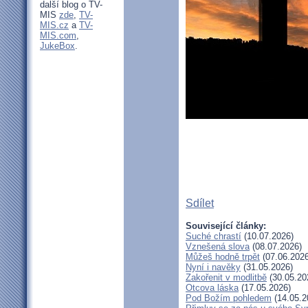
další blog o TV-
MIS
zde
,
TV-
MIS.cz
a
TV-
MIS.com
,
JukeBox
.
Sdílet
Související články:
Suché chrastí
(10.07.2026)
Vznešená slova
(08.07.2026)
Můžeš hodně trpět
(07.06.2026
Nyní i navěky
(31.05.2026)
Zakořenit v modlitbě
(30.05.20
Otcova láska
(17.05.2026)
Pod Božím pohledem
(14.05.2