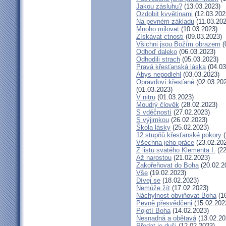
Jakou zásluhu?
(13.03.2023)
Ozdobit kvvětinami
(12.03.202
Na pevném základu
(11.03.202
Mnoho milovat
(10.03.2023)
Získávat ctnosti
(09.03.2023)
Všichni jsou Božím obrazem
(
Odhoď daleko
(06.03.2023)
Odhodili strach
(05.03.2023)
Pravá křesťanská láska
(04.03
Abys nepodlehl
(03.03.2023)
Opravdoví křesťané
(02.03.20
(01.03.2023)
V nitru
(01.03.2023)
Moudrý člověk
(28.02.2023)
S vděčností
(27.02.2023)
S výjimkou
(26.02.2023)
Škola lásky
(25.02.2023)
12 stupňů křesťanské pokory
(
Všechna jeho práce
(23.02.20
Z listu svatého Klementa I.
(22
Až narostou
(21.02.2023)
Zakořeňovat do Boha
(20.02.2
Vše
(19.02.2023)
Dívej se
(18.02.2023)
Nemůže žít
(17.02.2023)
Náchylnost obviňovat Boha
(16
Pevně přesvědčeni
(15.02.202
Pojetí Boha
(14.02.2023)
Nesnadná a obětavá
(13.02.20
Předat je duši
(12.02.2023)