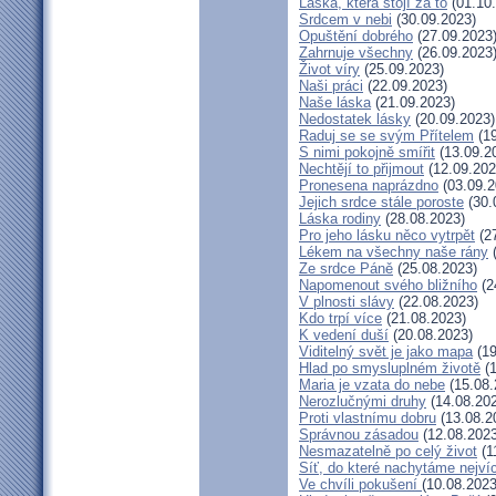
Láska, která stojí za to
(01.10
Srdcem v nebi
(30.09.2023)
Opuštění dobrého
(27.09.2023
Zahrnuje všechny
(26.09.2023
Život víry
(25.09.2023)
Naši práci
(22.09.2023)
Naše láska
(21.09.2023)
Nedostatek lásky
(20.09.2023)
Raduj se se svým Přítelem
(19
S nimi pokojně smířit
(13.09.2
Nechtějí to přijmout
(12.09.202
Pronesena naprázdno
(03.09.2
Jejich srdce stále poroste
(30.
Láska rodiny
(28.08.2023)
Pro jeho lásku něco vytrpět
(27
Lékem na všechny naše rány
(
Ze srdce Páně
(25.08.2023)
Napomenout svého bližního
(2
V plnosti slávy
(22.08.2023)
Kdo trpí více
(21.08.2023)
K vedení duší
(20.08.2023)
Viditelný svět je jako mapa
(19
Hlad po smysluplném životě
(1
Maria je vzata do nebe
(15.08.
Nerozlučnými druhy
(14.08.20
Proti vlastnímu dobru
(13.08.2
Správnou zásadou
(12.08.2023
Nesmazatelně po celý život
(1
Síť, do které nachytáme nejví
Ve chvíli pokušení
(10.08.2023