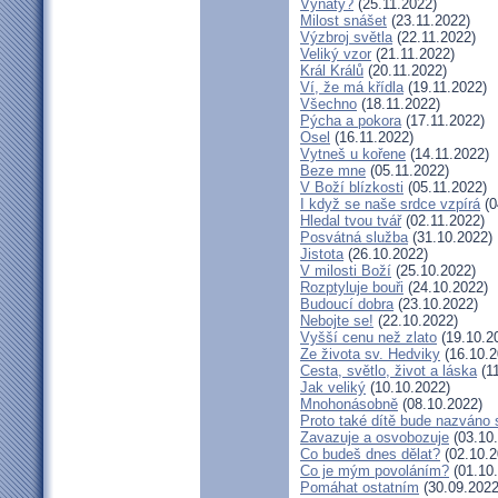
Vyňatý?
(25.11.2022)
Milost snášet
(23.11.2022)
Výzbroj světla
(22.11.2022)
Veliký vzor
(21.11.2022)
Král Králů
(20.11.2022)
Ví, že má křídla
(19.11.2022)
Všechno
(18.11.2022)
Pýcha a pokora
(17.11.2022)
Osel
(16.11.2022)
Vytneš u kořene
(14.11.2022)
Beze mne
(05.11.2022)
V Boží blízkosti
(05.11.2022)
I když se naše srdce vzpírá
(0
Hledal tvou tvář
(02.11.2022)
Posvátná služba
(31.10.2022)
Jistota
(26.10.2022)
V milosti Boží
(25.10.2022)
Rozptyluje bouři
(24.10.2022)
Budoucí dobra
(23.10.2022)
Nebojte se!
(22.10.2022)
Vyšší cenu než zlato
(19.10.2
Ze života sv. Hedviky
(16.10.2
Cesta, světlo, život a láska
(11
Jak veliký
(10.10.2022)
Mnohonásobně
(08.10.2022)
Proto také dítě bude nazváno 
Zavazuje a osvobozuje
(03.10
Co budeš dnes dělat?
(02.10.2
Co je mým povoláním?
(01.10
Pomáhat ostatním
(30.09.2022