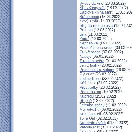
Vypovídá vše
(20.03.2022)
Šíp vržený vůlí
(18.03.2022)
Ďáblova kniha smrti
(17.03.20
Bránu nebe
(15.03.2022)
Nový směr
(14.03.2022)
Stojí to mnoho úsilí
(13.03.202
Pomalu
(12.03.2022)
Síla
(11.03.2022)
Zbraň
(10.03.2022)
Nepřispívej
(09.03.2022)
Podle čistého srdce
(08.03.20
Cíl křesťana
(07.03.2022)
Naděje
(06.03.2022)
Z tohoto světa
(01.03.2022)
Jen z lásky
(28.02.2022)
Podobnost s Bohem
(26.02.20
Zlý duch
(23.02.2022)
Jedině Boha
(22.02.2022)
Náš život
(21.02.2022)
Prostředky
(20.02.2022)
První láskou
(19.02.2022)
Kupředu
(15.02.2022)
Stupně
(12.02.2022)
Jitřenko spásy
(11.02.2022)
Měj odvahu
(09.02.2022)
Neminout cíl
(03.02.2022)
To je On!
(02.02.2022)
Na tomto světě
(01.02.2022)
Velkorysost
(31.01.2022)
Neztrácej
(30.01.2022)