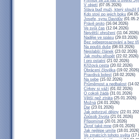
Přimluv se za nás u svého Sy
V objetí
(07.05.2026)
Sláva buď muži, který sloužil
Kdo stojí po jejich boku
(04.05
Josefe, synu Davidův
(01.05.2
Právě proto
(16.04.2026)
Ve svůj čas
(12.04.2026)
Největší ohrožení
(11.04.2026)
Naděje ve spásu
(29.03.2026)
Bez sebeprosazování a bez tří
Na poušti duše
(08.03.2026)
Nejslabší článek
(23.02.2026)
Jak mohu přispět
(22.02.2026)
I pro ostatní
(21.02.2026)
Křížová cesta
(20.02.2026)
Obrácení člověka
(19.02.2026)
Pravdivá bolest
(18.02.2026)
Na sebe
(15.02.2026)
Průměrnost a nedbalost
(14.02
Církev si váží
(01.02.2026)
O cokoli žádá
(31.01.2026)
Větší než ztráta
(25.01.2026)
Možná
(24.01.2026)
Dar
(23.01.2026)
Jak potvrzují dějiny
(22.01.202
Způsob života
(21.01.2026)
Připomínat
(20.01.2026)
Zkroť také mne
(19.01.2026)
Jak nejlépe umíte
(18.01.2026
Ve zmatcích tohoto světa
(17.