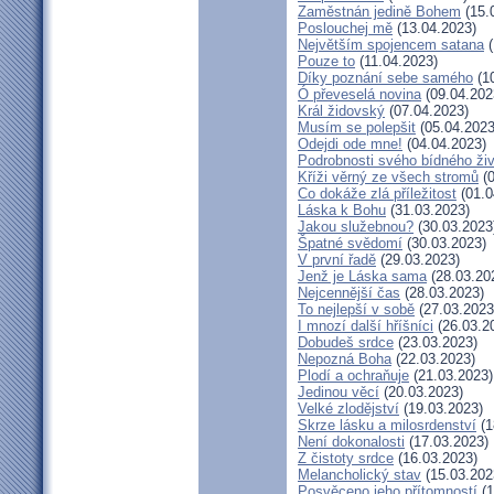
Zaměstnán jedině Bohem
(15.
Poslouchej mě
(13.04.2023)
Největším spojencem satana
(
Pouze to
(11.04.2023)
Díky poznání sebe samého
(10
Ó převeselá novina
(09.04.202
Král židovský
(07.04.2023)
Musím se polepšit
(05.04.2023
Odejdi ode mne!
(04.04.2023)
Podrobnosti svého bídného ži
Kříži věrný ze všech stromů
(0
Co dokáže zlá příležitost
(01.0
Láska k Bohu
(31.03.2023)
Jakou služebnou?
(30.03.2023
Špatné svědomí
(30.03.2023)
V první řadě
(29.03.2023)
Jenž je Láska sama
(28.03.20
Nejcennější čas
(28.03.2023)
To nejlepší v sobě
(27.03.2023
I mnozí další hříšníci
(26.03.2
Dobudeš srdce
(23.03.2023)
Nepozná Boha
(22.03.2023)
Plodí a ochraňuje
(21.03.2023)
Jedinou věcí
(20.03.2023)
Velké zlodějství
(19.03.2023)
Skrze lásku a milosrdenství
(1
Není dokonalosti
(17.03.2023)
Z čistoty srdce
(16.03.2023)
Melancholický stav
(15.03.202
Posvěceno jeho přítomností
(1