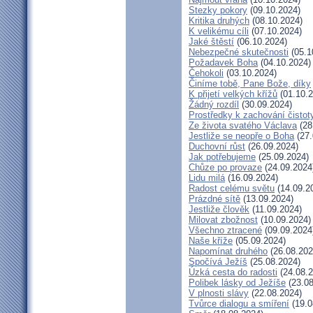
Stezky pokory
(09.10.2024)
Kritika druhých
(08.10.2024)
K velikému cíli
(07.10.2024)
Jaké štěstí
(06.10.2024)
Nebezpečné skutečnosti
(05.1
Požadavek Boha
(04.10.2024)
Čehokoli
(03.10.2024)
Činíme tobě, Pane Bože, díky
K přijetí velkých křížů
(01.10.2
Žádný rozdíl
(30.09.2024)
Prostředky k zachování čistot
Ze života svatého Václava
(28
Jestliže se neopře o Boha
(27.
Duchovní růst
(26.09.2024)
Jak potřebujeme
(25.09.2024)
Chůze po provaze
(24.09.2024
Lidu milá
(16.09.2024)
Radost celému světu
(14.09.2
Prázdné sítě
(13.09.2024)
Jestliže člověk
(11.09.2024)
Milovat zbožnost
(10.09.2024)
Všechno ztracené
(09.09.2024
Naše kříže
(05.09.2024)
Napomínat druhého
(26.08.202
Spočívá Ježíš
(25.08.2024)
Úzká cesta do radosti
(24.08.2
Polibek lásky od Ježíše
(23.08
V plnosti slávy
(22.08.2024)
Tvůrce dialogu a smíření
(19.0