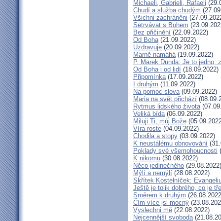
Michaeli, Gabrieli, Rafaeli
(29.
Chudí a služba chudým
(27.09
Všichni zachráněni
(27.09.202
Setrvávat s Bohem
(23.09.202
Bez přičinění
(22.09.2022)
Od Boha
(21.09.2022)
Uzdravuje
(20.09.2022)
Marně namáhá
(19.09.2022)
P. Marek Dunda: Je to jedno, 
Od Boha i od lidí
(18.09.2022)
Připomínka
(17.09.2022)
I druhým
(11.09.2022)
Na pomoc slova
(09.09.2022)
Maria na svět přichází
(08.09.
Rytmus lidského života
(07.09
Veliká bída
(06.09.2022)
Miluji Ti, můj Bože
(05.09.2022
Víra roste
(04.09.2022)
Chodila a stopy
(03.09.2022)
K neustálému obnovování
(31.
Poklady své všemohoucnosti
(
K nikomu
(30.08.2022)
Něco jedinečného
(29.08.2022
Mýlí a nemýlí
(28.08.2022)
Skřítek Kostelníček: Evangeliu
Ještě je tolik dobrého, co je t
Směrem k druhým
(26.08.2022
Čím více jsi mocný
(23.08.202
Vyslechni mě
(22.08.2022)
Nejcennější svoboda
(21.08.20