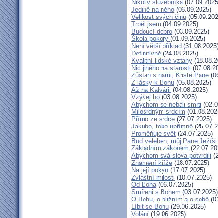
Nikoliv služebníka
(07.09.2025
Jedině na něho
(06.09.2025)
Velikost svých činů
(05.09.202
Trpěl jsem
(04.09.2025)
Budoucí dobro
(03.09.2025)
Škola pokory
(01.09.2025)
Není větší příklad
(31.08.2025
Definitivně
(24.08.2025)
Kvalitní lidské vztahy
(18.08.2
Nic jiného na starosti
(07.08.2
Zůstaň s námi, Kriste Pane
(06
Z lásky k Bohu
(05.08.2025)
Až na Kalvárii
(04.08.2025)
Vzývej ho
(03.08.2025)
Abychom se nebáli smrti
(02.0
Milosrdným srdcím
(01.08.202
Přímo ze srdce
(27.07.2025)
Jakube, tebe upřímně
(25.07.2
Proměňuje svět
(24.07.2025)
Buď veleben, můj Pane Ježíši 
Základním zákonem
(22.07.20
Abychom svá slova potvrdili
(2
Znamení kříže
(18.07.2025)
Na její pokyn
(17.07.2025)
Zvláštní milosti
(10.07.2025)
Od Boha
(06.07.2025)
Smířeni s Bohem
(03.07.2025)
O Bohu, o bližním a o sobě
(01
Líbit se Bohu
(29.06.2025)
Volání
(19.06.2025)