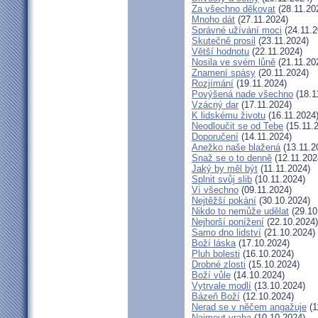
Za všechno děkovat
(28.11.20
Mnoho dát
(27.11.2024)
Správné užívání moci
(24.11.2
Skutečně prosil
(23.11.2024)
Větší hodnotu
(22.11.2024)
Nosila ve svém lůně
(21.11.20
Znamení spásy
(20.11.2024)
Rozjímání
(19.11.2024)
Povýšená nade všechno
(18.1
Vzácný dar
(17.11.2024)
K lidskému životu
(16.11.2024
Neodloučit se od Tebe
(15.11.
Doporučení
(14.11.2024)
Anežko naše blažená
(13.11.2
Snaž se o to denně
(12.11.202
Jaký by měl být
(11.11.2024)
Splnit svůj slib
(10.11.2024)
Ví všechno
(09.11.2024)
Nejtěžší pokání
(30.10.2024)
Nikdo to nemůže udělat
(29.10
Nejhorší ponížení
(22.10.2024)
Samo dno lidství
(21.10.2024)
Boží láska
(17.10.2024)
Pluh bolesti
(16.10.2024)
Drobné zlosti
(15.10.2024)
Boží vůle
(14.10.2024)
Vytrvale modlí
(13.10.2024)
Bázeň Boží
(12.10.2024)
Nerad se v něčem angažuje
(1
Najmout vraha
(10.10.2024)