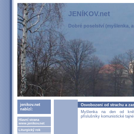
JENÍKOV.net
Dobré poselství (myšlenka, ak
jenikov.net
Osvobozeni od strachu a zas
nabízí:
Myšlenka na den od kně
příslušníky komunistické tajné 
Hlavní strana
www.jenikov.net
Liturgický rok