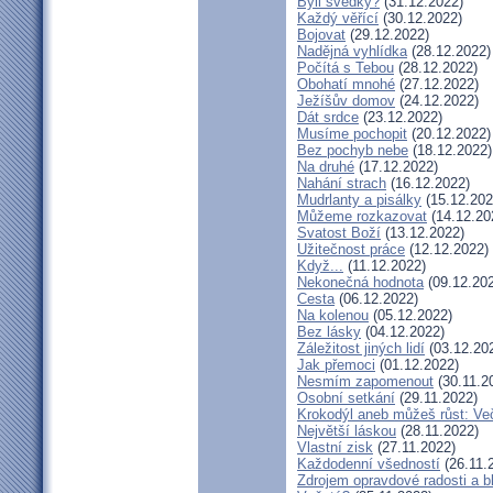
Byli svědky?
(31.12.2022)
Každý věřící
(30.12.2022)
Bojovat
(29.12.2022)
Nadějná vyhlídka
(28.12.2022)
Počítá s Tebou
(28.12.2022)
Obohatí mnohé
(27.12.2022)
Ježíšův domov
(24.12.2022)
Dát srdce
(23.12.2022)
Musíme pochopit
(20.12.2022)
Bez pochyb nebe
(18.12.2022)
Na druhé
(17.12.2022)
Nahání strach
(16.12.2022)
Mudrlanty a pisálky
(15.12.202
Můžeme rozkazovat
(14.12.20
Svatost Boží
(13.12.2022)
Užitečnost práce
(12.12.2022)
Když...
(11.12.2022)
Nekonečná hodnota
(09.12.20
Cesta
(06.12.2022)
Na kolenou
(05.12.2022)
Bez lásky
(04.12.2022)
Záležitost jiných lidí
(03.12.20
Jak přemoci
(01.12.2022)
Nesmím zapomenout
(30.11.2
Osobní setkání
(29.11.2022)
Krokodýl aneb můžeš růst: Več
Největší láskou
(28.11.2022)
Vlastní zisk
(27.11.2022)
Každodenní všedností
(26.11.
Zdrojem opravdové radosti a b