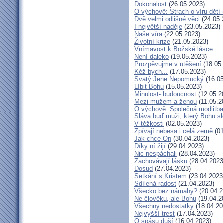
Dokonalost
(26.05.2023)
O výchově: Strach o víru dětí (
Dvě velmi odlišné věci
(24.05.
I největší naděje
(23.05.2023)
Naše víra
(22.05.2023)
Životní krize
(21.05.2023)
Vnímavost k Božské lásce....
Není daleko
(19.05.2023)
Prozpěvujme v utěšení
(18.05
Kéž bych...
(17.05.2023)
Svatý Jene Nepomucký
(16.05
Líbit Bohu
(15.05.2023)
Minulost- budoucnost
(12.05.2
Mezi mužem a ženou
(11.05.2
O výchově: Společná modlitba 
Sláva buď muži, který Bohu sl
V těžkosti
(02.05.2023)
Zpívají nebesa i celá země
(01
Jak chce On
(30.04.2023)
Díky ní žijí
(29.04.2023)
Nic nespáchali
(28.04.2023)
Zachovávají lásku
(28.04.2023
Dosud
(27.04.2023)
Setkání s Kristem
(23.04.2023
Sdílená radost
(21.04.2023)
Všecko bez námahy?
(20.04.2
Ne člověku, ale Bohu
(19.04.2
Všechny nedostatky
(18.04.20
Nejvyšší trest
(17.04.2023)
O spásu duší
(16.04.2023)