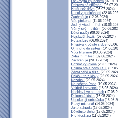
Laskavým způsobem
(07.07.2
Dobrovolné přijímání
(06.07.20
Horší než dříve
(03.07.2024)
Konal v poslušnosti
(22.06.202
Zachraňuje
(12.06.2024)
Vše překonat
(11.06.2024)
Jediný všední hřích
(10.06.202
Věrný svým slibům
(09.06.202
Dává naději
(08.06.2024)
Nejsladší Ježíši
(07.06.2024)
Po zásluze
(06.06.2024)
Přispívá k očistě srdce
(05.06
O mnoho důležitější
(04.06.20
Vůči bližnímu
(03.06.2024)
Zvláštní milosti
(02.06.2024)
Zachraňuje
(29.05.2024)
Poznat vyvolené
(28.05.2024)
Přijímá stále novou sílu
(27.05
Závažnější a těžší
(26.05.2024
Děláš-li to z lásky
(25.05.2024
Nezahálí
(20.05.2024)
Na našeho Pána
(19.05.2024)
Vnitřně i navenek
(18.05.2024)
Neobjevil ve skutcích
(17.05.2
Dokonalá láska
(16.05.2024)
Uspokojují sebelásku
(15.05.2
Pravý misionář
(14.05.2024)
Jako zahrada
(13.05.2024)
Důvěřujte Bohu
(12.05.2024)
Pro křesťana
(11.05.2024)