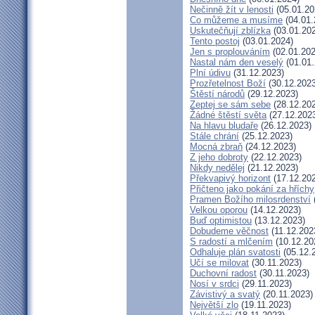
Nečinně žít v lenosti
(05.01.20
Co můžeme a musíme
(04.01.
Uskutečňují zblízka
(03.01.20
Tento postoj
(03.01.2024)
Jen s proplouváním
(02.01.202
Nastal nám den veselý
(01.01.
Plní údivu
(31.12.2023)
Prozřetelnost Boží
(30.12.2023
Štěstí národů
(29.12.2023)
Zeptej se sám sebe
(28.12.20
Žádné štěstí světa
(27.12.202
Na hlavu bludaře
(26.12.2023)
Stále chrání
(25.12.2023)
Mocná zbraň
(24.12.2023)
Z jeho dobroty
(22.12.2023)
Nikdy nedělej
(21.12.2023)
Překvapivý horizont
(17.12.20
Přičteno jako pokání za hříchy
Pramen Božího milosrdenství
Velkou oporou
(14.12.2023)
Buď optimistou
(13.12.2023)
Dobudeme věčnost
(11.12.202
S radostí a mlčením
(10.12.20
Odhaluje plán svatosti
(05.12.
Učí se milovat
(30.11.2023)
Duchovní radost
(30.11.2023)
Nosí v srdci
(29.11.2023)
Závistivý a svatý
(20.11.2023)
Největší zlo
(19.11.2023)