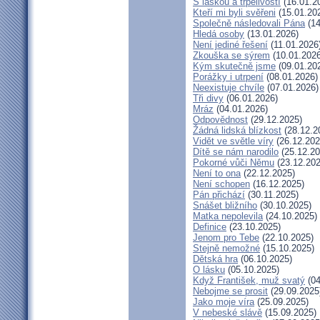
S láskou a trpělivostí
(16.01.2
Kteří mi byli svěřeni
(15.01.20
Společně následovali Pána
(14
Hledá osoby
(13.01.2026)
Není jediné řešení
(11.01.2026
Zkouška se sýrem
(10.01.2026
Kým skutečně jsme
(09.01.20
Porážky i utrpení
(08.01.2026)
Neexistuje chvíle
(07.01.2026)
Tři divy
(06.01.2026)
Mráz
(04.01.2026)
Odpovědnost
(29.12.2025)
Žádná lidská blízkost
(28.12.2
Vidět ve světle víry
(26.12.202
Dítě se nám narodilo
(25.12.20
Pokorné vůči Němu
(23.12.202
Není to ona
(22.12.2025)
Není schopen
(16.12.2025)
Pán přichází
(30.11.2025)
Snášet bližního
(30.10.2025)
Matka nepolevila
(24.10.2025)
Definice
(23.10.2025)
Jenom pro Tebe
(22.10.2025)
Stejně nemožné
(15.10.2025)
Dětská hra
(06.10.2025)
O lásku
(05.10.2025)
Když František, muž svatý
(04
Nebojme se prosit
(29.09.2025
Jako moje víra
(25.09.2025)
V nebeské slávě
(15.09.2025)