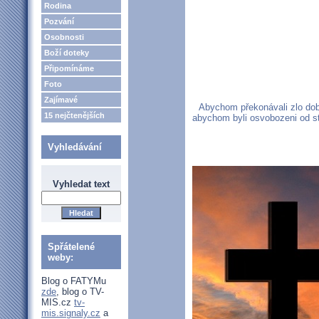
Rodina
Pozvání
Osobnosti
Boží doteky
Připomínáme
Foto
Zajímavé
Abychom překonávali zlo dob
15 nejčtenějších
abychom byli osvobozeni od s
Vyhledávání
Vyhledat text
Spřátelené
weby:
Blog o FATYMu
zde
, blog o TV-
MIS.cz
tv-
mis.signaly.cz
a