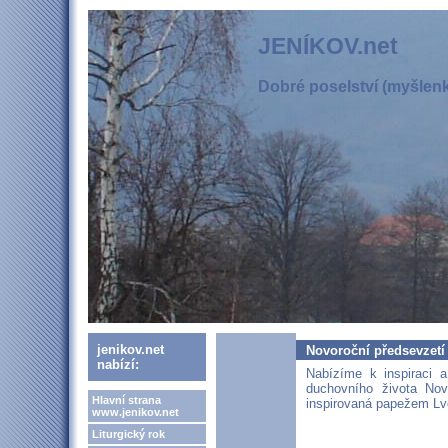
JENÍKOV.net
Dobré poselství (myšlenka
jenikov.net
Novoroční předsevzetí
nabízí:
Nabízíme k inspiraci 
duchovního života Nov
Hlavní strana
inspirovaná papežem Lv
www.jenikov.net
Liturgický rok