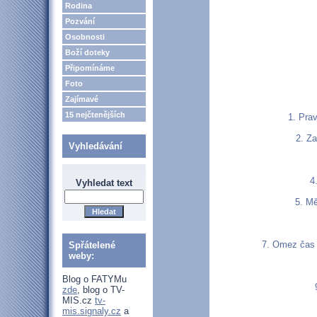
Rodina
Pozvání
Osobnosti
Boží doteky
Připomínáme
Foto
Zajímavé
15 nejčtenějších
1. Prav
2. Za
Vyhledávání
4
Vyhledat text
5. Mě
7. Omez čas s
Spřátelené
weby:
Blog o FATYMu
zde
, blog o TV-
MIS.cz
tv-
mis.signaly.cz
a