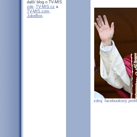
další blog o TV-MIS
zde
,
TV-MIS.cz
a
TV-MIS.com
,
JukeBox
.
zdroj: facebookový profi