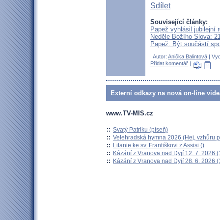
Sdílet
Související články:
Papež vyhlásil jubilejní 
Neděle Božího Slova: 21
Papež: Být součástí spo
| Autor:
Anička Balintová
| Vyd
Přidat komentář
|
Externí odkazy na nová on-line vide
www.TV-MIS.cz
::
Svatý Patriku (píseň)
::
Velehradská hymna 2026 (Hej, vzhůru po
::
Litanie ke sv. Františkovi z Assisi ()
::
Kázání z Vranova nad Dyjí 12. 7. 2026 (
::
Kázání z Vranova nad Dyjí 28. 6. 2026 (