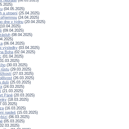
t nepřátel
(06.05.2025)
5.2025)
tu
(04.05.2025)
h a utrpení
(25.04.2025)
 příjemnou
(24.04.2025)
ho dne v týdnu
(20.04.2025)
(10.04.2025)
ti
(09.04.2025)
zásluh
(08.04.2025)
04.2025)
ka
(06.04.2025)
i výsledky
(03.04.2025)
 na Boha
(02.04.2025)
c
(01.04.2025)
31.03.2025)
ího
(30.03.2025)
 růstu
(29.03.2025)
ěžkostí
(27.03.2025)
pělivost
(26.03.2025)
 duši
(25.03.2025)
bi
(24.03.2025)
í
(21.03.2025)
rt Páně
(20.03.2025)
enky
(18.03.2025)
7.03.2025)
za
(16.03.2025)
ní najdeš
(15.03.2025)
ybízí
(06.03.2025)
né
(05.03.2025)
02.03.2025)