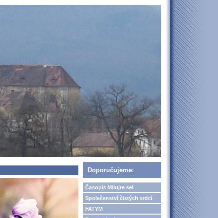
Doporučujeme:
Časopis Milujte se!
Společenství čistých srdcí
FATYM