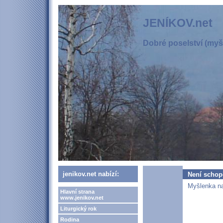
JENÍKOV.net
Dobré poselství (myšl
jenikov.net nabízí:
Není schop
Myšlenka na
Hlavní strana
www.jenikov.net
Liturgický rok
Rodina