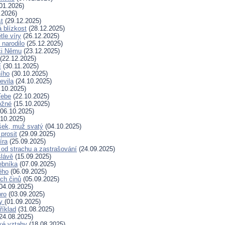
01.2026)
.2026)
t
(29.12.2025)
 blízkost
(28.12.2025)
tle víry
(26.12.2025)
 narodilo
(25.12.2025)
či Němu
(23.12.2025)
(22.12.2025)
í
(30.11.2025)
ního
(30.10.2025)
evila
(24.10.2025)
.10.2025)
Tebe
(22.10.2025)
ožné
(15.10.2025)
06.10.2025)
10.2025)
šek, muž svatý
(04.10.2025)
prosit
(29.09.2025)
íra
(25.09.2025)
od strachu a zastrašování
(24.09.2025)
slávě
(15.09.2025)
ebníka
(07.09.2025)
ěho
(06.09.2025)
ých činů
(05.09.2025)
04.09.2025)
bro
(03.09.2025)
ry
(01.09.2025)
říklad
(31.08.2025)
24.08.2025)
ské vztahy
(18.08.2025)