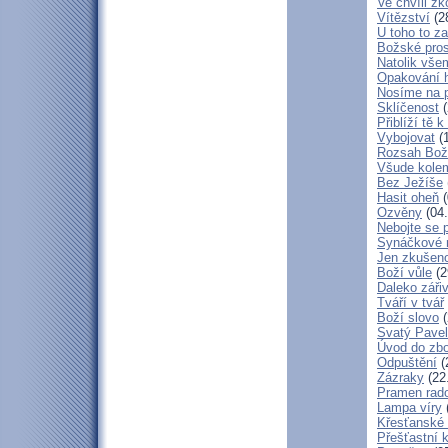
Ve chvíli z
Vítězství
(2
U toho to z
Božské pros
Natolik vše
Opakování h
Nosíme na 
Sklíčenost
(
Přiblíží tě 
Vybojovat
(1
Rozsah Bož
Všude kole
Bez Ježíše
Hasit oheň
(
Ozvěny
(04.
Nebojte se 
Synáčkové 
Jen zkušeno
Boží vůle
(2
Daleko zářiv
Tváří v tvář
Boží slovo
(
Svatý Pavel
Úvod do zbo
Odpuštění
(
Zázraky
(22
Pramen rado
Lampa víry
Křesťanské
Přešťastní 