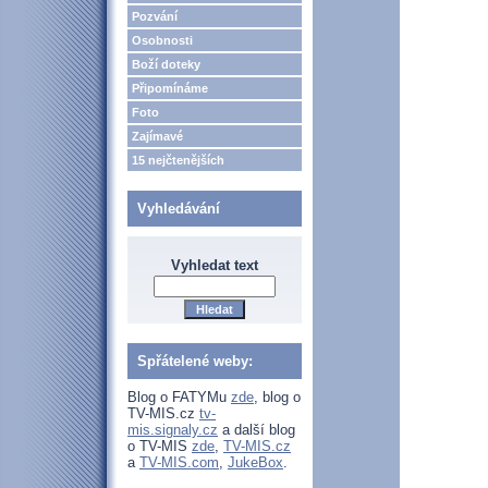
Pozvání
Osobnosti
Boží doteky
Připomínáme
Foto
Zajímavé
15 nejčtenějších
Vyhledávání
Vyhledat text
Spřátelené weby:
Blog o FATYMu
zde
, blog o
TV-MIS.cz
tv-
mis.signaly.cz
a další blog
o TV-MIS
zde
,
TV-MIS.cz
a
TV-MIS.com
,
JukeBox
.