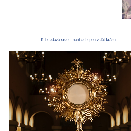
Kdo ledové srdce, není schopen vidět krásu.