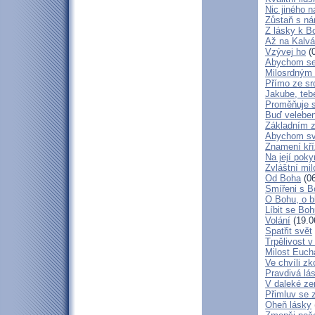
Nic jiného n
Zůstaň s ná
Z lásky k B
Až na Kalvár
Vzývej ho
(0
Abychom se 
Milosrdným
Přímo ze sr
Jakube, teb
Proměňuje 
Buď veleben
Základním 
Abychom svá
Znamení kř
Na její poky
Zvláštní mil
Od Boha
(06
Smířeni s 
O Bohu, o b
Líbit se Bo
Volání
(19.0
Spatřit svět
Trpělivost v
Milost Eucha
Ve chvíli z
Pravdivá lá
V daleké ze
Přimluv se 
Oheň lásky