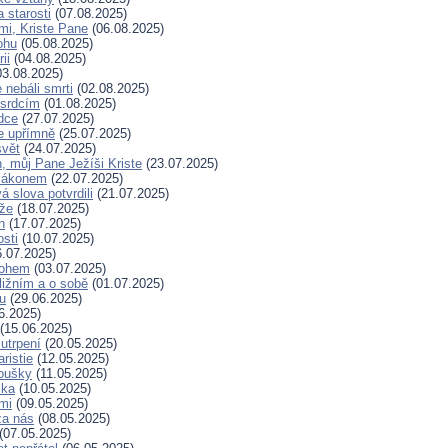
a starosti
(07.08.2025)
mi, Kriste Pane
(06.08.2025)
ohu
(05.08.2025)
ii
(04.08.2025)
3.08.2025)
nebáli smrti
(02.08.2025)
 srdcím
(01.08.2025)
dce
(27.07.2025)
e upřímně
(25.07.2025)
svět
(24.07.2025)
, můj Pane Ježíši Kriste
(23.07.2025)
zákonem
(22.07.2025)
 slova potvrdili
(21.07.2025)
íže
(18.07.2025)
n
(17.07.2025)
osti
(10.07.2025)
.07.2025)
Bohem
(03.07.2025)
ližním a o sobě
(01.07.2025)
hu
(29.06.2025)
6.2025)
(15.06.2025)
 utrpení
(20.05.2025)
ristie
(12.05.2025)
koušky
(11.05.2025)
ska
(10.05.2025)
mi
(09.05.2025)
za nás
(08.05.2025)
(07.05.2025)