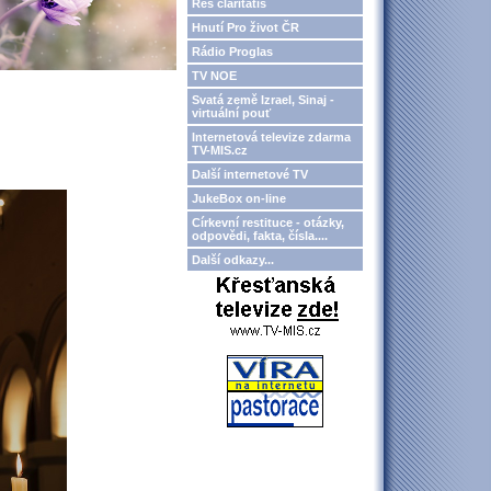
Res claritatis
Hnutí Pro život ČR
Rádio Proglas
TV NOE
Svatá země Izrael, Sinaj -
virtuální pouť
Internetová televize zdarma
TV-MIS.cz
Další internetové TV
JukeBox on-line
Církevní restituce - otázky,
odpovědi, fakta, čísla....
Další odkazy...