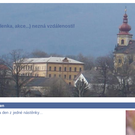
enka, akce...) nezná vzdálenosti!
en
 den z jedné nástěnky...