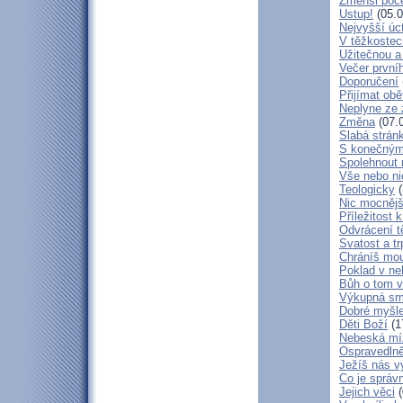
Zmenši poče
Ustup!
(05.0
Nejvyšší úc
V těžkostec
Užitečnou a
Večer první
Doporučení
Přijímat obě
Neplyne ze 
Změna
(07.
Slabá strán
S konečným
Spolehnout
Vše nebo ni
Teologicky
(
Nic mocnějš
Příležitost k
Odvrácení t
Svatost a tr
Chráníš mou
Poklad v ne
Bůh o tom v
Výkupná sm
Dobré myšl
Děti Boží
(1
Nebeská mí
Ospravedlně
Ježíš nás v
Co je správ
Jejich věci
(