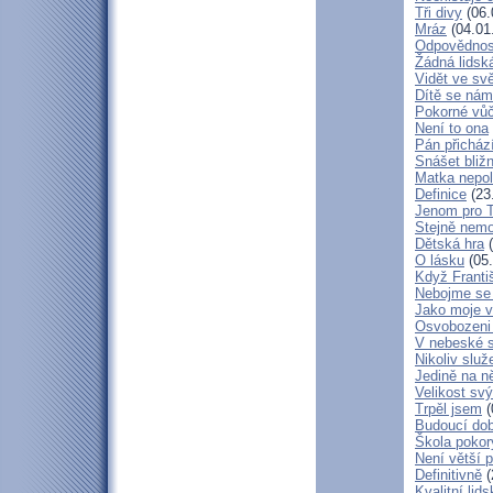
Tři divy
(06.
Mráz
(04.01
Odpovědnos
Žádná lidská
Vidět ve svě
Dítě se nám
Pokorné vů
Není to ona
Pán přicház
Snášet bliž
Matka nepol
Definice
(23
Jenom pro 
Stejně nem
Dětská hra
(
O lásku
(05.
Když Franti
Nebojme se 
Jako moje v
Osvobozeni 
V nebeské 
Nikoliv služ
Jedině na n
Velikost sv
Trpěl jsem
(
Budoucí do
Škola poko
Není větší p
Definitivně
(
Kvalitní lid