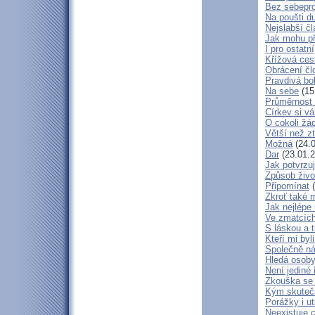
Bez sebepro
Na poušti d
Nejslabší č
Jak mohu př
I pro ostatní
Křížová ces
Obrácení čl
Pravdivá bo
Na sebe
(15
Průměrnost 
Církev si vá
O cokoli žá
Větší než zt
Možná
(24.0
Dar
(23.01.2
Jak potvrzuj
Způsob živo
Připomínat
(
Zkroť také 
Jak nejlépe
Ve zmatcích
S láskou a t
Kteří mi byl
Společně ná
Hledá osob
Není jediné 
Zkouška se
Kým skuteč
Porážky i ut
Neexistuje c