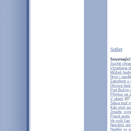
Sdílet
Související
Suché chras
Vznešená s
Můžeš hodně
Nyní i navě
Zakořenit v 
Otcova lásk
Pod Božím 
Přimluv se 
V objetí
(07.
Sláva buď m
Kdo stojí po
Josefe, syn
Právě proto
Ve svůj čas
Největší oh
Naděje ve 