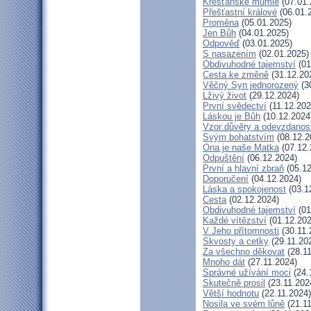
Křesťanské mumie
(07.01.
Přešťastní králové
(06.01.
Proměna
(05.01.2025)
Jen Bůh
(04.01.2025)
Odpověď
(03.01.2025)
S nasazením
(02.01.2025)
Obdivuhodné tajemství
(01
Cesta ke změně
(31.12.20
Věčný Syn jednorozený
(3
Lživý život
(29.12.2024)
První svědectví
(11.12.202
Láskou je Bůh
(10.12.2024
Vzor důvěry a odevzdanost
Svým bohatstvím
(08.12.2
Ona je naše Matka
(07.12.
Odpuštění
(06.12.2024)
První a hlavní zbraň
(05.12
Doporučení
(04.12.2024)
Láska a spokojenost
(03.1
Cesta
(02.12.2024)
Obdivuhodné tajemství
(01
Každé vítězství
(01.12.202
V Jeho přítomnosti
(30.11.
Skvosty a cetky
(29.11.20
Za všechno děkovat
(28.11
Mnoho dát
(27.11.2024)
Správné užívání moci
(24.
Skutečně prosil
(23.11.202
Větší hodnotu
(22.11.2024)
Nosila ve svém lůně
(21.11