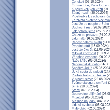
Čehokoli
(03.10.2024)
Činíme tobě, Pane Bože, 
K přijetí velkých křížů
(01.
Žádný rozdíl
(30.09.2024)
Prostředky k zachování či
Ze života svatého Václava
Jestliže se neopře o Boha
Duchovní růst
(26.09.2024
Jak potřebujeme
(25.09.20
Chůze po provaze
(24.09.2
Lidu milá
(16.09.2024)
Radost celému světu
(14.0
Prázdné sítě
(13.09.2024)
Jestliže člověk
(11.09.2024
Milovat zbožnost
(10.09.20
Všechno ztracené
(09.09.2
Naše kříže
(05.09.2024)
Napomínat druhého
(26.08
Spočívá Ježíš
(25.08.2024
Úzká cesta do radosti
(24.
Polibek lásky od Ježíše
(2
V plnosti slávy
(22.08.2024
Tvůrce dialogu a smíření
(
Směr
(18.08.2024)
Štěstí
(07.08.2024)
Dobrovolné přijímání
(06.0
Mrzutost
(05.08.2024)
Alespoň na jednu
(04.08.2
Lidská svoboda
(03.08.202
Malé oběti
(02.08.2024)