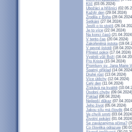
Klíč
(03.05.2024)
Ubožáci a hříšníci
(02.05.2
Každý den
(29.04.2024)
Zrodila z Boha
(28.04.2024
Setkání
(27.04.2024)
Jestli o to stojíš
(26.04.20
Je to více
(22.04.2024)
Na konci časů
(21.04.2024
V tento čas
(20.04.2024)
Zakořeněná jistota
(19.04.
V pevné jistotě
(18.04.202
Přinést pokoj
(17.04.2024)
Vyplnili vůli Boží
(16.04.20
Pro Krista
(15.04.2024)
Promluvy sv. Jana Marie Vi
Špatný příklad
(14.04.2024
Druhé růst
(13.04.2024)
Více útěchy
(12.04.2024)
Celý den
(11.04.2024)
Získává na kvalitě
(10.04.
Osobní chyby
(09.04.2024
Poklad
(08.04.2024)
Nejlepší důkaz
(07.04.2024
Jeho život
(05.04.2024)
Jakou sílu má člověk
(04.0
Ve chvíli smrti
(03.04.2024
Životní pokání
(01.04.2024
Se zavázanýma očima?
(3
Co člověka odrazuje
(30.03
Stupeň trpělivosti
(30.03.2