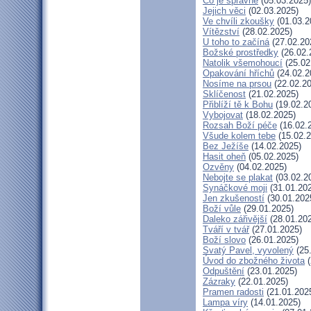
Co je správné
(05.03.2025)
Jejich věci
(02.03.2025)
Ve chvíli zkoušky
(01.03.2
Vítězství
(28.02.2025)
U toho to začíná
(27.02.20
Božské prostředky
(26.02.
Natolik všemohoucí
(25.02
Opakování hříchů
(24.02.2
Nosíme na prsou
(22.02.20
Sklíčenost
(21.02.2025)
Přiblíží tě k Bohu
(19.02.2
Vybojovat
(18.02.2025)
Rozsah Boží péče
(16.02.
Všude kolem tebe
(15.02.2
Bez Ježíše
(14.02.2025)
Hasit oheň
(05.02.2025)
Ozvěny
(04.02.2025)
Nebojte se plakat
(03.02.2
Synáčkové moji
(31.01.20
Jen zkušeností
(30.01.202
Boží vůle
(29.01.2025)
Daleko zářivější
(28.01.20
Tváří v tvář
(27.01.2025)
Boží slovo
(26.01.2025)
Svatý Pavel, vyvolený
(25
Úvod do zbožného života
(
Odpuštění
(23.01.2025)
Zázraky
(22.01.2025)
Pramen radosti
(21.01.202
Lampa víry
(14.01.2025)