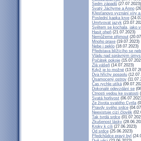
Sedm západů
(27.07.2023)
Svatý Jáchyme a Anno
(26
Křesťanovo vyznání víry a
Poslední kapka krve
(24.0
Umrtvovat jazyk
(23.07.20
Světem se kochala, jako v
Hasit oheň
(21.07.2023)
Nemůžeme přijmout
(20.07
Mnoho praxe
(19.07.2023)
Nebe i peklo
(18.07.2023)
Představa blížícího se ne
Vládu nad správným úmys
Počátek pokoje
(15.07.202
Zlá vášeň
(14.07.2023)
Když je to možné
(13.07.2
Dva hříchy pospolu
(12.07
Osamocený ostrov
(11.07.
Čas rychle utíká
(09.07.20
Dokonalé odevzdání se
(08
Ctnosti vedou ke svatosti
(
Svatá horlivost
(06.07.202
Ze života svatého Cyrila
(0
Pravdy svého srdce
(04.07
Neexistuje cizí člověk
(02.
Tak tvrdá srdce
(01.07.202
Zkušenost lásky
(28.06.20
Kroky k cíli
(27.06.2023)
Od srdce
(25.06.2023)
Předchůdce pravý byl
(24.
Dvě věci
(23.06.2023)