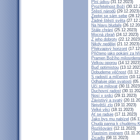
Plní údivu
(31.12.2023)
Prozřetelnost Boží
(30.12.
Štěstí národů
(29.12.2023)
Zeptej se sám sebe
(28.12
Žádné štěstí světa
(27.12.
Na hlavu bludaře
(26.12.20
Stále chrání
(25.12.2023)
Mocná zbraň
(24.12.2023)
Z jeho dobroty
(22.12.2023
Nikdy nedělej
(21.12.2023)
Překvapivý horizont
(17.12
Přičteno jako pokání za hř
Pramen Božího milosrdens
Velkou oporou
(14.12.2023
Buď optimistou
(13.12.202
Dobudeme věčnost
(11.12.
S radostí a mlčením
(10.12
Odhaluje plán svatosti
(05.
Učí se milovat
(30.11.2023
Duchovní radost
(30.11.20
Nosí v srdci
(29.11.2023)
Závistivý a svatý
(20.11.2
Největší zlo
(19.11.2023)
Velké věci
(18.11.2023)
Ať se raduje
(17.11.2023)
Jako bys mu nabízel
(16.1
Chudá panna k chudému Kr
Rozlišování
(12.11.2023)
Vlastním jménem
(11.11.2
Zrcadlo
(08.11.2023)