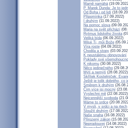
Marně namáhá
(19.09.2022
P. Marek Dunda: Je to jedn
Od Boha i od lidí
(18.09.20
Připomínka
(17.09.2022)
I druhým
(11.09.2022)
Na pomoc slova
(09.09.20
Maria na svět přichází
(08.
Rytmus lidského života
(07
Veliká bída
(06.09.2022)
Miluji Ti, můj Bože
(05.09.
Víra roste
(04.09.2022)
Chodila a stopy
(03.09.202
K neustálému obnovování
Poklady své všemohoucno
K nikomu
(30.08.2022)
Něco jedinečného
(29.08.2
Mýlí a nemýlí
(28.08.2022)
Skřítek Kostelníček: Evang
Ještě je tolik dobrého, co 
Směrem k druhým
(26.08.
Čím více jsi mocný
(23.08
Vyslechni mě
(22.08.2022)
Nejcennější svoboda
(21.0
Máme to srdce
(20.08.202
V mysli, v srdci a na rtech
Sloužit druhým
(17.08.202
Naše snaha
(16.08.2022)
Přirozený zákon
(15.08.20
Neproplouvej
(14.08.2022)
Nezpychni!
(12.08.2022)