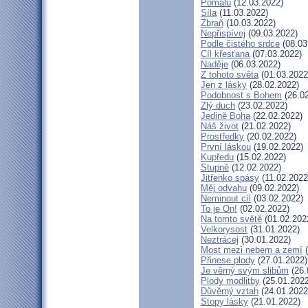
Pomalu
(12.03.2022)
Síla
(11.03.2022)
Zbraň
(10.03.2022)
Nepřispívej
(09.03.2022)
Podle čistého srdce
(08.03
Cíl křesťana
(07.03.2022)
Naděje
(06.03.2022)
Z tohoto světa
(01.03.2022
Jen z lásky
(28.02.2022)
Podobnost s Bohem
(26.02
Zlý duch
(23.02.2022)
Jedině Boha
(22.02.2022)
Náš život
(21.02.2022)
Prostředky
(20.02.2022)
První láskou
(19.02.2022)
Kupředu
(15.02.2022)
Stupně
(12.02.2022)
Jitřenko spásy
(11.02.2022
Měj odvahu
(09.02.2022)
Neminout cíl
(03.02.2022)
To je On!
(02.02.2022)
Na tomto světě
(01.02.202
Velkorysost
(31.01.2022)
Neztrácej
(30.01.2022)
Most mezi nebem a zemí
(
Přinese plody
(27.01.2022)
Je věrný svým slibům
(26.
Plody modlitby
(25.01.2022
Důvěrný vztah
(24.01.2022
Stopy lásky
(21.01.2022)