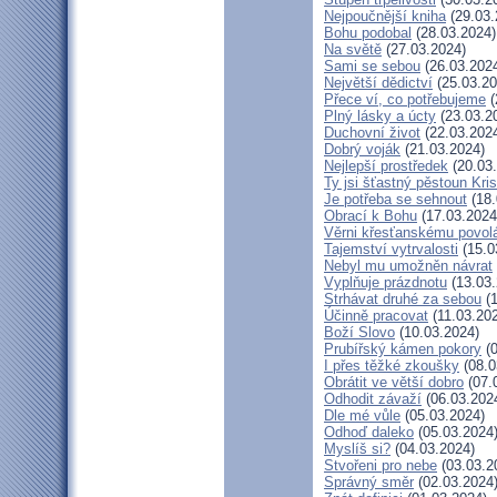
Nejpoučnější kniha
(29.03.
Bohu podobal
(28.03.2024)
Na světě
(27.03.2024)
Sami se sebou
(26.03.202
Největší dědictví
(25.03.20
Přece ví, co potřebujeme
(
Plný lásky a úcty
(23.03.2
Duchovní život
(22.03.202
Dobrý voják
(21.03.2024)
Nejlepší prostředek
(20.03
Ty jsi šťastný pěstoun Kri
Je potřeba se sehnout
(18.
Obrací k Bohu
(17.03.2024
Věrni křesťanskému povol
Tajemství vytrvalosti
(15.0
Nebyl mu umožněn návrat
Vyplňuje prázdnotu
(13.03.
Strhávat druhé za sebou
(1
Účinně pracovat
(11.03.20
Boží Slovo
(10.03.2024)
Prubířský kámen pokory
(0
I přes těžké zkoušky
(08.0
Obrátit ve větší dobro
(07.
Odhodit závaží
(06.03.202
Dle mé vůle
(05.03.2024)
Odhoď daleko
(05.03.2024
Myslíš si?
(04.03.2024)
Stvořeni pro nebe
(03.03.2
Správný směr
(02.03.2024