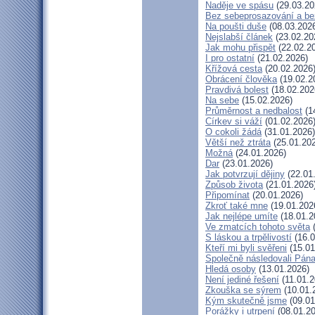
Naděje ve spásu
(29.03.20
Bez sebeprosazování a bez
Na poušti duše
(08.03.202
Nejslabší článek
(23.02.20
Jak mohu přispět
(22.02.2
I pro ostatní
(21.02.2026)
Křížová cesta
(20.02.2026
Obrácení člověka
(19.02.2
Pravdivá bolest
(18.02.202
Na sebe
(15.02.2026)
Průměrnost a nedbalost
(1
Církev si váží
(01.02.2026
O cokoli žádá
(31.01.2026)
Větší než ztráta
(25.01.20
Možná
(24.01.2026)
Dar
(23.01.2026)
Jak potvrzují dějiny
(22.01
Způsob života
(21.01.2026
Připomínat
(20.01.2026)
Zkroť také mne
(19.01.202
Jak nejlépe umíte
(18.01.2
Ve zmatcích tohoto světa
(
S láskou a trpělivostí
(16.0
Kteří mi byli svěřeni
(15.01
Společně následovali Pán
Hledá osoby
(13.01.2026)
Není jediné řešení
(11.01.2
Zkouška se sýrem
(10.01.
Kým skutečně jsme
(09.01
Porážky i utrpení
(08.01.20