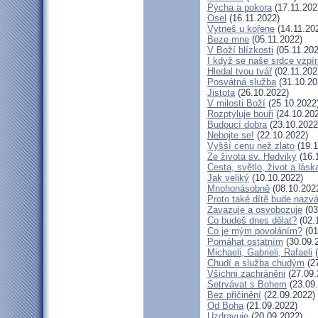
Pýcha a pokora
(17.11.202
Osel
(16.11.2022)
Vytneš u kořene
(14.11.20
Beze mne
(05.11.2022)
V Boží blízkosti
(05.11.202
I když se naše srdce vzpír
Hledal tvou tvář
(02.11.202
Posvátná služba
(31.10.20
Jistota
(26.10.2022)
V milosti Boží
(25.10.2022
Rozptyluje bouři
(24.10.20
Budoucí dobra
(23.10.2022
Nebojte se!
(22.10.2022)
Vyšší cenu než zlato
(19.1
Ze života sv. Hedviky
(16.
Cesta, světlo, život a lásk
Jak veliký
(10.10.2022)
Mnohonásobně
(08.10.202
Proto také dítě bude nazv
Zavazuje a osvobozuje
(03
Co budeš dnes dělat?
(02.
Co je mým povoláním?
(01
Pomáhat ostatním
(30.09.
Michaeli, Gabrieli, Rafaeli
(
Chudí a služba chudým
(27
Všichni zachráněni
(27.09.
Setrvávat s Bohem
(23.09
Bez přičinění
(22.09.2022)
Od Boha
(21.09.2022)
Uzdravuje
(20.09.2022)