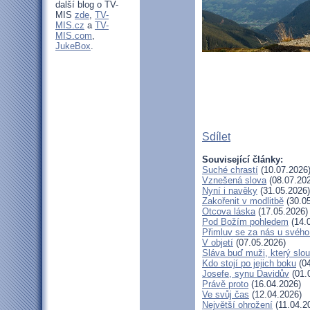
další blog o TV-
MIS
zde
,
TV-
MIS.cz
a
TV-
MIS.com
,
JukeBox
.
Sdílet
Související články:
Suché chrastí
(10.07.2026
Vznešená slova
(08.07.20
Nyní i navěky
(31.05.2026)
Zakořenit v modlitbě
(30.05
Otcova láska
(17.05.2026)
Pod Božím pohledem
(14.
Přimluv se za nás u svéh
V objetí
(07.05.2026)
Sláva buď muži, který slou
Kdo stojí po jejich boku
(04
Josefe, synu Davidův
(01.
Právě proto
(16.04.2026)
Ve svůj čas
(12.04.2026)
Největší ohrožení
(11.04.2