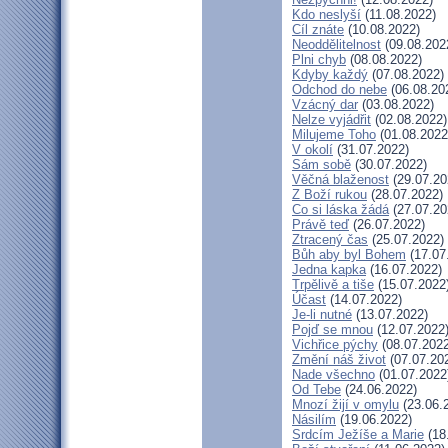
Kdo neslyší
(11.08.2022)
Cíl znáte
(10.08.2022)
Neoddělitelnost
(09.08.202
Plni chyb
(08.08.2022)
Kdyby každý
(07.08.2022)
Odchod do nebe
(06.08.20
Vzácný dar
(03.08.2022)
Nelze vyjádřit
(02.08.2022)
Milujeme Toho
(01.08.2022
V okolí
(31.07.2022)
Sám sobě
(30.07.2022)
Věčná blaženost
(29.07.20
Z Boží rukou
(28.07.2022)
Co si láska žádá
(27.07.20
Právě teď
(26.07.2022)
Ztracený čas
(25.07.2022)
Bůh aby byl Bohem
(17.07
Jedna kapka
(16.07.2022)
Trpělivě a tiše
(15.07.2022
Účast
(14.07.2022)
Je-li nutné
(13.07.2022)
Pojď se mnou
(12.07.2022
Vichřice pýchy
(08.07.2022
Změní náš život
(07.07.20
Nade všechno
(01.07.2022
Od Tebe
(24.06.2022)
Mnozí žijí v omylu
(23.06.
Násilím
(19.06.2022)
Srdcím Ježíše a Marie
(18