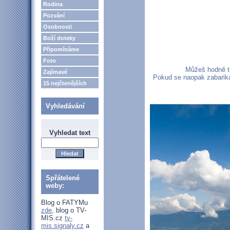
Rodina
Pozvání
Osobnosti
Boží doteky
Připomínáme
Foto
Můžeš hodně tr
Zajímavé
Pokud se naopak zabarikád
15 nejčtenějších
Vyhledávání
Vyhledat text
Spřátelené
weby:
Blog o FATYMu
zde
, blog o TV-
MIS.cz
tv-
mis.signaly.cz
a