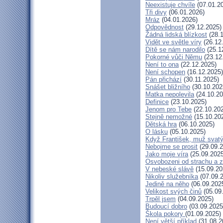
Neexistuje chvíle
(07.01.2
Tři divy
(06.01.2026)
Mráz
(04.01.2026)
Odpovědnost
(29.12.2025)
Žádná lidská blízkost
(28.1
Vidět ve světle víry
(26.12
Dítě se nám narodilo
(25.1
Pokorné vůči Němu
(23.12
Není to ona
(22.12.2025)
Není schopen
(16.12.2025)
Pán přichází
(30.11.2025)
Snášet bližního
(30.10.202
Matka nepolevila
(24.10.20
Definice
(23.10.2025)
Jenom pro Tebe
(22.10.20
Stejně nemožné
(15.10.20
Dětská hra
(06.10.2025)
O lásku
(05.10.2025)
Když František, muž svat
Nebojme se prosit
(29.09.2
Jako moje víra
(25.09.2025
Osvobozeni od strachu a z
V nebeské slávě
(15.09.20
Nikoliv služebníka
(07.09.
Jedině na něho
(06.09.202
Velikost svých činů
(05.09
Trpěl jsem
(04.09.2025)
Budoucí dobro
(03.09.2025
Škola pokory
(01.09.2025)
Není větší příklad
(31.08.2