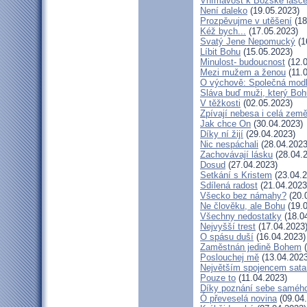
Vnímavost k Božské lásce.
Není daleko
(19.05.2023)
Prozpěvujme v utěšení
(18
Kéž bych...
(17.05.2023)
Svatý Jene Nepomucký
(1
Líbit Bohu
(15.05.2023)
Minulost- budoucnost
(12.0
Mezi mužem a ženou
(11.
O výchově: Společná modlit
Sláva buď muži, který Bohu
V těžkosti
(02.05.2023)
Zpívají nebesa i celá zem
Jak chce On
(30.04.2023)
Díky ní žijí
(29.04.2023)
Nic nespáchali
(28.04.2023
Zachovávají lásku
(28.04.
Dosud
(27.04.2023)
Setkání s Kristem
(23.04.2
Sdílená radost
(21.04.2023
Všecko bez námahy?
(20.
Ne člověku, ale Bohu
(19.0
Všechny nedostatky
(18.0
Nejvyšší trest
(17.04.2023
O spásu duší
(16.04.2023)
Zaměstnán jedině Bohem
(
Poslouchej mě
(13.04.2023
Největším spojencem sata
Pouze to
(11.04.2023)
Díky poznání sebe saméh
Ó převeselá novina
(09.04