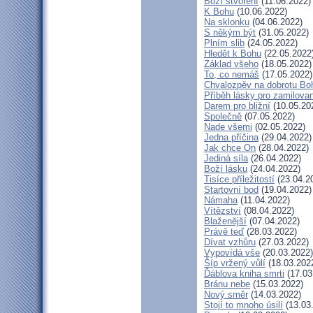
Boží stvoření
(11.06.2022)
K Bohu
(10.06.2022)
Na sklonku
(04.06.2022)
S někým být
(31.05.2022)
Plním slib
(24.05.2022)
Hledět k Bohu
(22.05.2022
Základ všeho
(18.05.2022)
To, co nemáš
(17.05.2022)
Chvalozpěv na dobrotu Bo
Příběh lásky pro zamilova
Darem pro bližní
(10.05.20
Společně
(07.05.2022)
Nade všemi
(02.05.2022)
Jedna příčina
(29.04.2022)
Jak chce On
(28.04.2022)
Jediná síla
(26.04.2022)
Boží lásku
(24.04.2022)
Tisíce příležitostí
(23.04.2
Startovní bod
(19.04.2022)
Námaha
(11.04.2022)
Vítězství
(08.04.2022)
Blaženější
(07.04.2022)
Právě teď
(28.03.2022)
Dívat vzhůru
(27.03.2022)
Vypovídá vše
(20.03.2022)
Šíp vržený vůlí
(18.03.202
Ďáblova kniha smrti
(17.03
Bránu nebe
(15.03.2022)
Nový směr
(14.03.2022)
Stojí to mnoho úsilí
(13.03