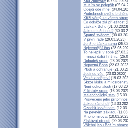
Král židovský
(07.04.2023)
Musím se polepšit
(05.04.
Odejdi ode mne!
(04.04.20
Podrobnosti svého bídného
Kříži věrný ze všech stro
Co dokáže zlá příležitost
(
Láska k Bohu
(31.03.2023)
Jakou služebnou?
(30.03.2
Špatné svědomí
(30.03.20
V první řadě
(29.03.2023)
Jenž je Láska sama
(28.03
Nejcennější čas
(28.03.20
To nejlepší v sobě
(27.03.
I mnozí další hříšníci
(26.0
Dobudeš srdce
(23.03.202
Nepozná Boha
(22.03.2023
Plodí a ochraňuje
(21.03.2
Jedinou věcí
(20.03.2023)
Velké zlodějství
(19.03.202
Skrze lásku a milosrdenstv
Není dokonalosti
(17.03.20
Z čistoty srdce
(16.03.202
Melancholický stav
(15.03
Posvěceno jeho přítomnos
Jakou zásluhu?
(13.03.202
Ozdobit kvvětinami
(12.03
Na pevném základu
(11.03
Mnoho milovat
(10.03.2023
Získávat ctnosti
(09.03.20
Všichni jsou Božím obraz