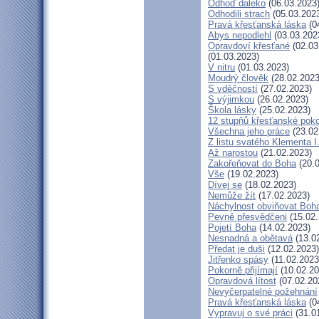
Odhoď daleko
(06.03.2023
Odhodili strach
(05.03.202
Pravá křesťanská láska
(0
Abys nepodlehl
(03.03.202
Opravdoví křesťané
(02.03
(01.03.2023)
V nitru
(01.03.2023)
Moudrý člověk
(28.02.2023
S vděčností
(27.02.2023)
S výjimkou
(26.02.2023)
Škola lásky
(25.02.2023)
12 stupňů křesťanské pok
Všechna jeho práce
(23.02
Z listu svatého Klementa I
Až narostou
(21.02.2023)
Zakořeňovat do Boha
(20.0
Vše
(19.02.2023)
Dívej se
(18.02.2023)
Nemůže žít
(17.02.2023)
Náchylnost obviňovat Boh
Pevně přesvědčeni
(15.02.
Pojetí Boha
(14.02.2023)
Nesnadná a obětavá
(13.0
Předat je duši
(12.02.2023)
Jitřenko spásy
(11.02.2023
Pokorně přijímají
(10.02.20
Opravdová lítost
(07.02.20
Nevyčerpatelné požehnání
Pravá křesťanská láska
(0
Vypravuj o své práci
(31.0