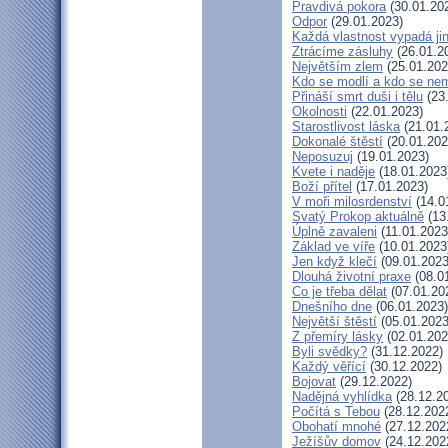
Pravdivá pokora
(30.01.20
Odpor
(29.01.2023)
Každá vlastnost vypadá ji
Ztrácíme zásluhy
(26.01.2
Největším zlem
(25.01.202
Kdo se modlí a kdo se ne
Přináší smrt duši i tělu
(23
Okolnosti
(22.01.2023)
Starostlivost láska
(21.01.
Dokonalé štěstí
(20.01.202
Neposuzuj
(19.01.2023)
Kvete i naděje
(18.01.2023
Boží přítel
(17.01.2023)
V moři milosrdenství
(14.0
Svatý Prokop aktuálně
(13
Úplně zavaleni
(11.01.2023
Základ ve víře
(10.01.2023
Jen když klečí
(09.01.2023
Dlouhá životní praxe
(08.0
Co je třeba dělat
(07.01.20
Dnešního dne
(06.01.2023)
Největší štěstí
(05.01.2023
Z přemíry lásky
(02.01.202
Byli svědky?
(31.12.2022)
Každý věřící
(30.12.2022)
Bojovat
(29.12.2022)
Nadějná vyhlídka
(28.12.2
Počítá s Tebou
(28.12.202
Obohatí mnohé
(27.12.202
Ježíšův domov
(24.12.202