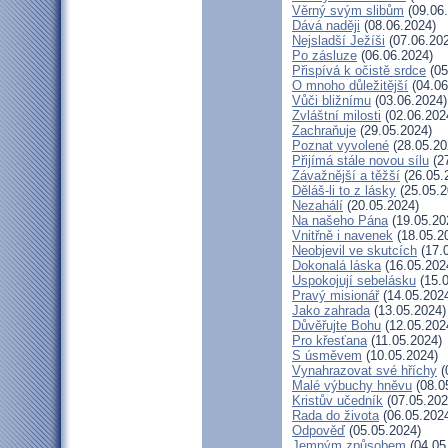
Věrný svým slibům
(09.06
Dává naději
(08.06.2024)
Nejsladší Ježíši
(07.06.20
Po zásluze
(06.06.2024)
Přispívá k očistě srdce
(05
O mnoho důležitější
(04.06
Vůči bližnímu
(03.06.2024)
Zvláštní milosti
(02.06.202
Zachraňuje
(29.05.2024)
Poznat vyvolené
(28.05.20
Přijímá stále novou sílu
(27
Závažnější a těžší
(26.05.
Děláš-li to z lásky
(25.05.2
Nezahálí
(20.05.2024)
Na našeho Pána
(19.05.20
Vnitřně i navenek
(18.05.2
Neobjevil ve skutcích
(17.
Dokonalá láska
(16.05.202
Uspokojují sebelásku
(15.0
Pravý misionář
(14.05.202
Jako zahrada
(13.05.2024)
Důvěřujte Bohu
(12.05.202
Pro křesťana
(11.05.2024)
S úsměvem
(10.05.2024)
Vynahrazovat své hříchy
(
Malé výbuchy hněvu
(08.0
Kristův učedník
(07.05.202
Rada do života
(06.05.202
Odpověď
(05.05.2024)
Jemným způsobem
(04.05