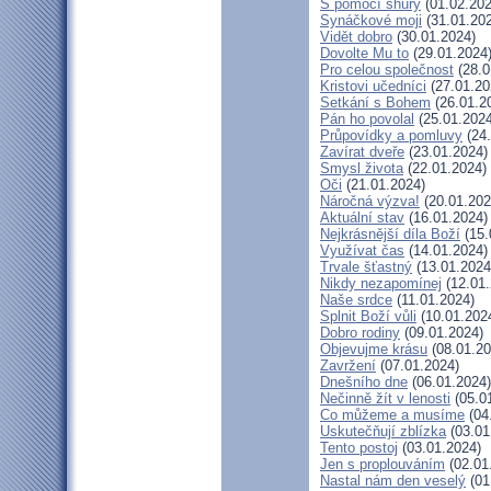
S pomocí shůry
(01.02.202
Synáčkové moji
(31.01.20
Vidět dobro
(30.01.2024)
Dovolte Mu to
(29.01.2024
Pro celou společnost
(28.0
Kristovi učedníci
(27.01.20
Setkání s Bohem
(26.01.2
Pán ho povolal
(25.01.2024
Průpovídky a pomluvy
(24.
Zavírat dveře
(23.01.2024)
Smysl života
(22.01.2024)
Oči
(21.01.2024)
Náročná výzva!
(20.01.202
Aktuální stav
(16.01.2024)
Nejkrásnější díla Boží
(15.
Využívat čas
(14.01.2024)
Trvale šťastný
(13.01.2024
Nikdy nezapomínej
(12.01.
Naše srdce
(11.01.2024)
Splnit Boží vůli
(10.01.202
Dobro rodiny
(09.01.2024)
Objevujme krásu
(08.01.20
Zavržení
(07.01.2024)
Dnešního dne
(06.01.2024)
Nečinně žít v lenosti
(05.0
Co můžeme a musíme
(04
Uskutečňují zblízka
(03.01
Tento postoj
(03.01.2024)
Jen s proplouváním
(02.01
Nastal nám den veselý
(01