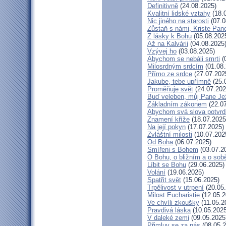
Definitivně
(24.08.2025)
Kvalitní lidské vztahy
(18.
Nic jiného na starosti
(07.0
Zůstaň s námi, Kriste Pan
Z lásky k Bohu
(05.08.202
Až na Kalvárii
(04.08.2025
Vzývej ho
(03.08.2025)
Abychom se nebáli smrti
(
Milosrdným srdcím
(01.08.
Přímo ze srdce
(27.07.202
Jakube, tebe upřímně
(25.
Proměňuje svět
(24.07.202
Buď veleben, můj Pane Jež
Základním zákonem
(22.07
Abychom svá slova potvrdi
Znamení kříže
(18.07.2025
Na její pokyn
(17.07.2025)
Zvláštní milosti
(10.07.202
Od Boha
(06.07.2025)
Smířeni s Bohem
(03.07.2
O Bohu, o bližním a o sob
Líbit se Bohu
(29.06.2025)
Volání
(19.06.2025)
Spatřit svět
(15.06.2025)
Trpělivost v utrpení
(20.05
Milost Eucharistie
(12.05.2
Ve chvíli zkoušky
(11.05.2
Pravdivá láska
(10.05.2025
V daleké zemi
(09.05.2025
Přimluv se za nás
(08.05.2