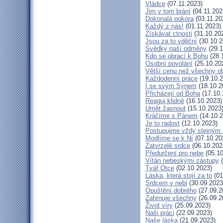
Vládce
(07.11.2023)
Jim v tom brání
(04.11.202
Dokonalá pokora
(03.11.20
Každý z nás!
(01.11.2023)
Získávat ctnosti
(31.10.20
Jsou za to vděční
(30.10.2
Svědky naší odměny
(29.1
Kdo se obrací k Bohu
(28.
Osobní povolání
(25.10.20
Větší cenu než všechny ob
Každodenní práce
(19.10.2
I se svým Synem
(18.10.2
Přicházejí od Boha
(17.10.
Reaguj klidně
(16.10.2023)
Umět žasnout
(15.10.2023
Kráčíme s Pánem
(14.10.2
Je to radost
(12.10.2023)
Postupujme vždy stejným
Modlíme se k Ní
(07.10.20
Zatvrzelé srdce
(06.10.202
Předurčení pro nebe
(05.10
Vítán nebeskými zástupy
(
Tvář Otce
(02.10.2023)
Láska, která stojí za to
(01
Srdcem v nebi
(30.09.2023
Opuštění dobrého
(27.09.2
Zahrnuje všechny
(26.09.2
Život víry
(25.09.2023)
Naši práci
(22.09.2023)
Naše láska
(21.09.2023)