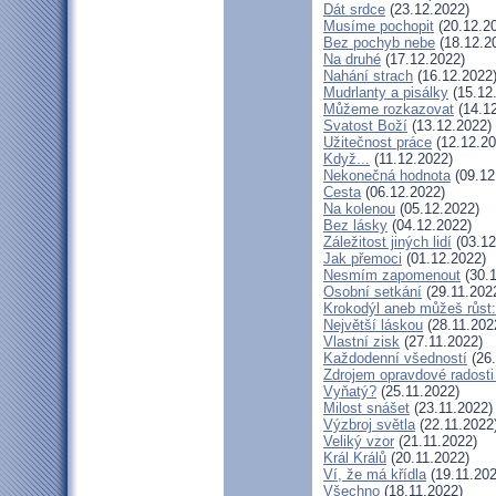
Dát srdce
(23.12.2022)
Musíme pochopit
(20.12.2
Bez pochyb nebe
(18.12.2
Na druhé
(17.12.2022)
Nahání strach
(16.12.2022
Mudrlanty a pisálky
(15.12
Můžeme rozkazovat
(14.12
Svatost Boží
(13.12.2022)
Užitečnost práce
(12.12.20
Když...
(11.12.2022)
Nekonečná hodnota
(09.12
Cesta
(06.12.2022)
Na kolenou
(05.12.2022)
Bez lásky
(04.12.2022)
Záležitost jiných lidí
(03.12
Jak přemoci
(01.12.2022)
Nesmím zapomenout
(30.1
Osobní setkání
(29.11.202
Krokodýl aneb můžeš růst:
Největší láskou
(28.11.202
Vlastní zisk
(27.11.2022)
Každodenní všedností
(26.
Zdrojem opravdové radosti 
Vyňatý?
(25.11.2022)
Milost snášet
(23.11.2022)
Výzbroj světla
(22.11.2022
Veliký vzor
(21.11.2022)
Král Králů
(20.11.2022)
Ví, že má křídla
(19.11.202
Všechno
(18.11.2022)