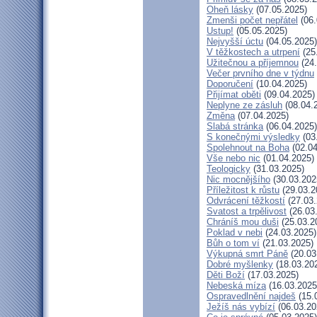
Oheň lásky
(07.05.2025)
Zmenši počet nepřátel
(06.
Ustup!
(05.05.2025)
Nejvyšší úctu
(04.05.2025)
V těžkostech a utrpení
(25
Užitečnou a příjemnou
(24.
Večer prvního dne v týdnu
Doporučení
(10.04.2025)
Přijímat oběti
(09.04.2025)
Neplyne ze zásluh
(08.04.
Změna
(07.04.2025)
Slabá stránka
(06.04.2025)
S konečnými výsledky
(03
Spolehnout na Boha
(02.04
Vše nebo nic
(01.04.2025)
Teologicky
(31.03.2025)
Nic mocnějšího
(30.03.202
Příležitost k růstu
(29.03.2
Odvrácení těžkostí
(27.03.
Svatost a trpělivost
(26.03
Chráníš mou duši
(25.03.2
Poklad v nebi
(24.03.2025)
Bůh o tom ví
(21.03.2025)
Výkupná smrt Páně
(20.03
Dobré myšlenky
(18.03.20
Děti Boží
(17.03.2025)
Nebeská míza
(16.03.2025
Ospravedlnění najdeš
(15.
Ježíš nás vybízí
(06.03.20