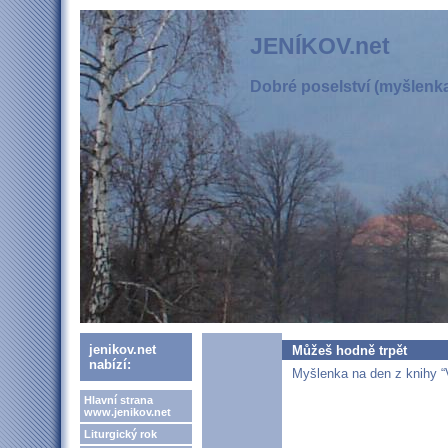
JENÍKOV.net
Dobré poselství (myšlenka,
jenikov.net
Můžeš hodně trpět
nabízí:
Myšlenka na den z knihy “
Hlavní strana
www.jenikov.net
Liturgický rok