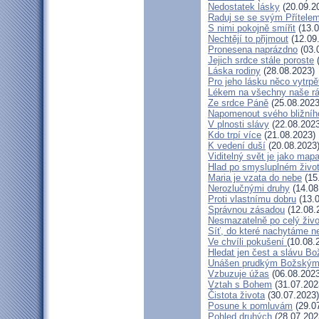
Nedostatek lásky
(20.09.2
Raduj se se svým Přítele
S nimi pokojně smířit
(13.0
Nechtějí to přijmout
(12.09
Pronesena naprázdno
(03.
Jejich srdce stále poroste
(
Láska rodiny
(28.08.2023)
Pro jeho lásku něco vytrpě
Lékem na všechny naše r
Ze srdce Páně
(25.08.2023
Napomenout svého bližníh
V plnosti slávy
(22.08.2023
Kdo trpí více
(21.08.2023)
K vedení duší
(20.08.2023
Viditelný svět je jako map
Hlad po smysluplném živo
Maria je vzata do nebe
(15
Nerozlučnými druhy
(14.08
Proti vlastnímu dobru
(13.0
Správnou zásadou
(12.08.
Nesmazatelně po celý živo
Síť, do které nachytáme ne
Ve chvíli pokušení
(10.08.
Hledat jen čest a slávu Bo
Unášen prudkým Božským
Vzbuzuje úžas
(06.08.2023
Vztah s Bohem
(31.07.202
Čistota života
(30.07.2023)
Posune k pomluvám
(29.0
Pohled druhých
(28.07.202