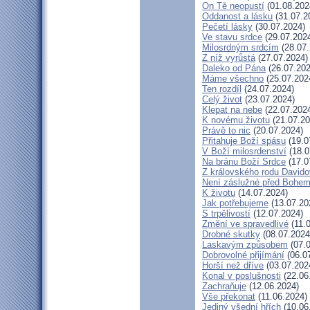
On Tě neopustí
(01.08.202
Oddanost a lásku
(31.07.2
Pečetí lásky
(30.07.2024)
Ve stavu srdce
(29.07.202
Milosrdným srdcím
(28.07.
Z níž vyrůstá
(27.07.2024)
Daleko od Pána
(26.07.202
Máme všechno
(25.07.202
Ten rozdíl
(24.07.2024)
Celý život
(23.07.2024)
Klepat na nebe
(22.07.202
K novému životu
(21.07.20
Právě to nic
(20.07.2024)
Přitahuje Boží spásu
(19.0
V Boží milosrdenství
(18.0
Na bránu Boží Srdce
(17.0
Z královského rodu David
Není záslužné před Bohe
K životu
(14.07.2024)
Jak potřebujeme
(13.07.20
S trpělivostí
(12.07.2024)
Změní ve spravedlivé
(11.
Drobné skutky
(08.07.2024
Laskavým způsobem
(07.0
Dobrovolné přijímání
(06.0
Horší než dříve
(03.07.202
Konal v poslušnosti
(22.06
Zachraňuje
(12.06.2024)
Vše překonat
(11.06.2024)
Jediný všední hřích
(10.06