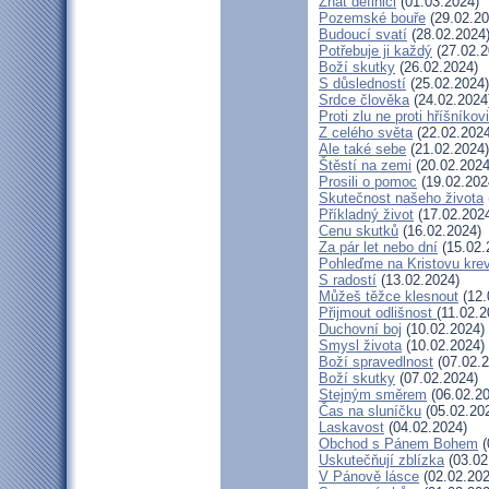
Znát definici
(01.03.2024)
Pozemské bouře
(29.02.20
Budoucí svatí
(28.02.2024
Potřebuje ji každý
(27.02.2
Boží skutky
(26.02.2024)
S důsledností
(25.02.2024)
Srdce člověka
(24.02.2024
Proti zlu ne proti hříšníkovi
Z celého světa
(22.02.2024
Ale také sebe
(21.02.2024)
Štěstí na zemi
(20.02.2024
Prosili o pomoc
(19.02.202
Skutečnost našeho života
Příkladný život
(17.02.202
Cenu skutků
(16.02.2024)
Za pár let nebo dní
(15.02.
Pohleďme na Kristovu kre
S radostí
(13.02.2024)
Můžeš těžce klesnout
(12.
Přijmout odlišnost
(11.02.2
Duchovní boj
(10.02.2024)
Smysl života
(10.02.2024)
Boží spravedlnost
(07.02.2
Boží skutky
(07.02.2024)
Stejným směrem
(06.02.20
Čas na sluníčku
(05.02.20
Laskavost
(04.02.2024)
Obchod s Pánem Bohem
(
Uskutečňují zblízka
(03.02
V Pánově lásce
(02.02.202