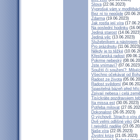
Slova
(22.06.2023)
Vyprošuji vám v modlitbác
Bez ní to nepůjde
(20.06.2
Zdarma
(19.06.2023)
Jak rostla její víra
(17.06.2
Na poslední hodinku
(16.06
Jediná starost
(14.06.2023
Jediná věc
(13.06.2023)
Služebníkem a nástrojem
(
Pro prázdnotu
(11.06.2023)
Někdy je to těžké
(10.06.2
Křesťanská radost
(09.06.
Pokrme nebeský
(08.06.20
Jste vnímaví?
(07.06.2023
Soužití či soužení?: Milují
Všechno očekávat od Boh
Radost ze života
(05.06.20
Radost svědomí
(04.06.20
Spasitelná bázeň před hří
Zpívají nebesa i celá zem
Tisíckráte pozdravujem te
Ita missa est
(30.05.2023)
Potřeba milovat
(27.05.202
Dokonalost
(26.05.2023)
O výchově: Strach o víru dě
Dvě velmi odlišné věci
(24
I největší naděje
(23.05.20
Naše víra
(22.05.2023)
Životní krize
(21.05.2023)