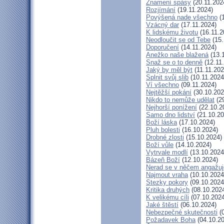
Znamení spásy
(20.11.202
Rozjímání
(19.11.2024)
Povýšená nade všechno
(1
Vzácný dar
(17.11.2024)
K lidskému životu
(16.11.2
Neodloučit se od Tebe
(15.
Doporučení
(14.11.2024)
Anežko naše blažená
(13.
Snaž se o to denně
(12.11
Jaký by měl být
(11.11.202
Splnit svůj slib
(10.11.2024
Ví všechno
(09.11.2024)
Nejtěžší pokání
(30.10.202
Nikdo to nemůže udělat
(29
Nejhorší ponížení
(22.10.2
Samo dno lidství
(21.10.20
Boží láska
(17.10.2024)
Pluh bolesti
(16.10.2024)
Drobné zlosti
(15.10.2024)
Boží vůle
(14.10.2024)
Vytrvale modlí
(13.10.2024
Bázeň Boží
(12.10.2024)
Nerad se v něčem angažuj
Najmout vraha
(10.10.2024
Stezky pokory
(09.10.2024
Kritika druhých
(08.10.202
K velikému cíli
(07.10.2024
Jaké štěstí
(06.10.2024)
Nebezpečné skutečnosti
(0
Požadavek Boha
(04.10.20