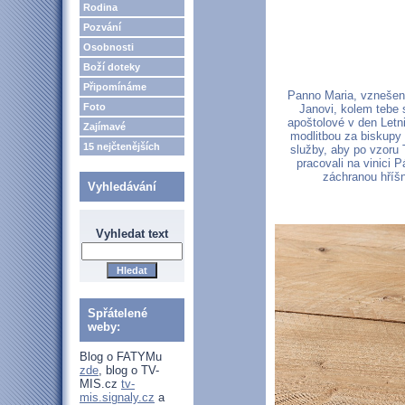
Rodina
Pozvání
Osobnosti
Boží doteky
Připomínáme
Panno Maria, vznešená
Foto
Janovi, kolem tebe 
apoštolové v den Letn
Zajímavé
modlitbou za biskupy 
15 nejčtenějších
služby, aby po vzoru
pracovali na vinici 
záchranou hříšn
Vyhledávání
Vyhledat text
Spřátelené
weby:
Blog o FATYMu
zde
, blog o TV-
MIS.cz
tv-
mis.signaly.cz
a