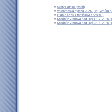
::
Svatý Patriku (píseň)
::
Velehradská hymna 2026 (Hej, vzhůru po
::
Litanie ke sv. Františkovi z Assisi ()
::
Kázání z Vranova nad Dyjí 12. 7. 2026 (
::
Kázání z Vranova nad Dyjí 28. 6. 2026 (