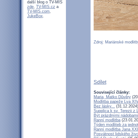
další blog o TV-MIS
zde
,
TV-MIS.cz
a
TV-MIS.com
,
JukeBox
.
Zdroj: Mariánské modlitby
Sdílet
Související články:
Maria, Matko Důvěry
(20
Modlitba papeže Lva XIV
Bez lásky...
(31.12.2024
Supplica k sv. Terezii z 
Být prázdnými nádobami
Ranní modlitba
(23.01.20
Týden modliteb za jedno
Ranní modlitba Jana XXI
Posvátnost lidského živ