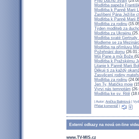
Přijď Duchu Svatý
(25.05
Modlitba papeže Františk
Modlitba k Panně Marii 
Zaslíbení Pána Ježíše c
Modlitba k Panně Marii 
Modlitba za rodinu
(15.05
Týden modliteb za ducho
Modlitba za Ukrajinu
(25
Modlitba svaté Gertrudy 
Modleme se za Mezináro
Modlitba na přímluvu M
Požehnání domu
(26.01.
Můj Pane a můj Bože
(0
Modlitba k Pražskému J
Litanie k Panně Marii Bo
Děkuji ti za každý okam
Zasvěcení rodiny mateřs
Modlitba za rodinu
(24.06
Jen Ty, Matičko moje
(15
Vyrvi nás temnotám
(26.
Modlitba ke sv. Ritě
(18.
| Autor:
Anička Balintová
| Vyd
Přidat komentář
|
Externí odkazy na nová on-line vide
www.TV-MIS.cz