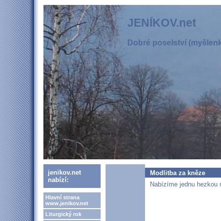
JENÍKOV.net
Dobré poselství (myšlenka
jenikov.net
Modlitba za kněze
nabízí:
Nabízíme jednu hezkou m
Hlavní strana
www.jenikov.net
Liturgický rok